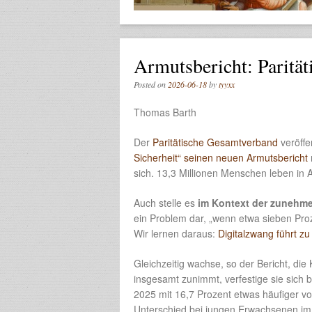
Armutsbericht: Parität
Posted on
2026-06-18
by
tyyxx
Thomas Barth
Der
Paritätische Gesamtverband
veröffe
Sicherheit“ seinen neuen Armutsbericht
sich. 13,3 Millionen Menschen leben in A
Auch stelle es
im Kontext der zunehme
ein Problem dar, „wenn etwa sieben Pro
Wir lernen daraus:
Digitalzwang führt z
Gleichzeitig wachse, so der Bericht, d
insgesamt zunimmt, verfestige sie sich 
2025 mit 16,7 Prozent etwas häufiger vo
Unterschied bei jungen Erwachsenen im A