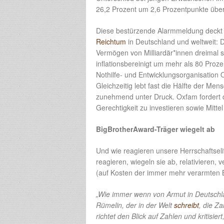
26,2 Prozent um 2,6 Prozentpunkte über
Diese bestürzende Alarmmeldung deckt 
Reichtum
in Deutschland und weltweit: 
Vermögen von Milliardär*innen dreimal s
inflationsbereinigt um mehr als 80 Proze
Nothilfe- und Entwicklungsorganisation 
Gleichzeitig lebt fast die Hälfte der Me
zunehmend unter Druck. Oxfam fordert d
Gerechtigkeit zu investieren sowie Mitt
BigBrotherAward-Träger wiegelt ab
Und wie reagieren unsere Herrschaftsel
reagieren, wiegeln sie ab, relativieren,
(auf Kosten der immer mehr verarmten 
„Wie immer wenn von Armut in Deutschland
Rümelin, der in der Welt
schreibt
, die Z
richtet den Blick auf Zahlen und kriti