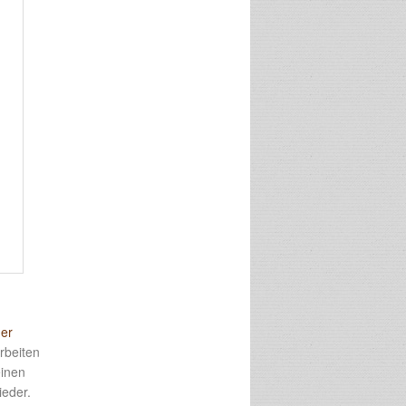
der
rbeiten
einen
ieder.