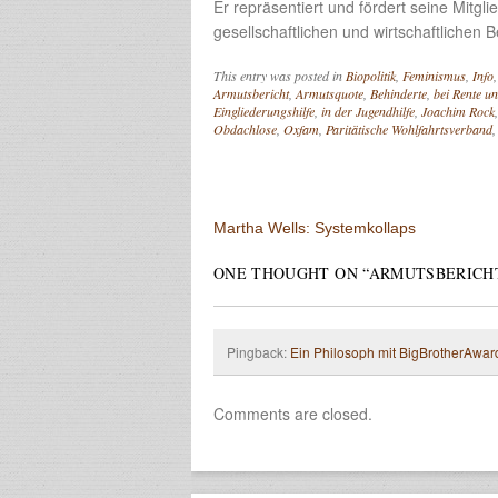
Er repräsentiert und fördert seine Mitgli
gesellschaftlichen und wirtschaftlichen 
This entry was posted in
Biopolitik
,
Feminismus
,
Info
Armutsbericht
,
Armutsquote
,
Behinderte
,
bei Rente u
Eingliederungshilfe
,
in der Jugendhilfe
,
Joachim Rock
Obdachlose
,
Oxfam
,
Paritätische Wohlfahrtsverband
Post navigation
Martha Wells: Systemkollaps
ONE THOUGHT ON “
ARMUTSBERICH
Pingback:
Ein Philosoph mit BigBrotherAward:
Comments are closed.