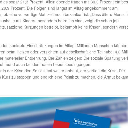
nd es sogar 21,3 Prozent. Alleinlebende tragen mit 30,3 Prozent ein be
t 28,9 Prozent. Die Folgen sind längst im Alltag angekommen: am
e, ob eine vollwertige Mahlzeit noch bezahlbar ist. „Dass ältere Mensc
halte mit Kindern besonders betroffen sind, zeigt die schon jetzt
r zusätzliche Kürzungen betreibt, bekämpft keine Krisen, sondern versc
nden konkrete Einschränkungen im Alltag: Millionen Menschen können
en beim Heizen oder verzichten auf gesellschaftliche Teilhabe. 4,6 Mil
r materieller Entbehrung. Die Zahlen zeigen: Die soziale Spaltung verl
nehmend auch bei den realen Lebensbedingungen.
 in der Krise den Sozialstaat weiter abbaut, der vertieft die Krise. Die
n Kurs zu stoppen und endlich eine Politik zu machen, die Armut bekäm