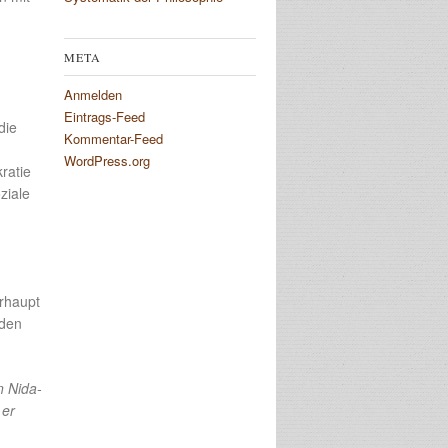
META
Anmelden
Eintrags-Feed
die
Kommentar-Feed
WordPress.org
ratie
ziale
erhaupt
 den
n Nida-
 er