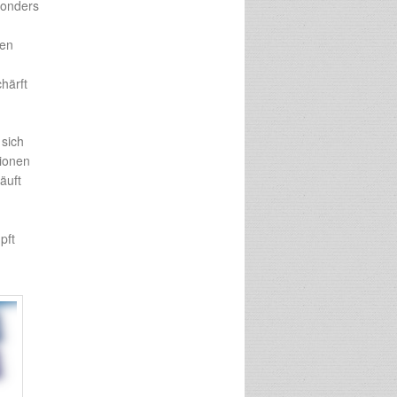
sonders
hen
härft
 sich
lionen
äuft
pft