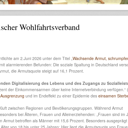
ischer Wohlfahrtsverband
ntlichte am 2.Juni 2026 unter dem Titel „
Wachsende Armut, schrumpfe
mit alarmierenden Befunden: Die soziale Spaltung in Deutschland versc
rmut, die Armutsquote steigt auf 16,1 Prozent.
nden Digitalisierung des Lebens und des Zugangs zu Sozialleis
zent der Einkommensarmen über keine Internetverbindung verfügen.“ 
u Ausgrenzung
und im Endeffekt zu einer Epidemie des
einsamen Sterb
ie Kluft zwischen Regionen und Bevölkerungsgruppen. Während Armut
besonders bei Älteren, Frauen und Alleinerziehenden: „Frauen sind im 
n Armut betroffen als Männer mit 15,6 Prozent. Besonders ausgeprägt 
lter von 18 bis unter 25 Jahren: Hier liegt die Armutsquote von Fraue