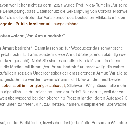
on wohl eher nicht zu gern: 2021 wurde Prof. Nida-Rümelin „für sein
are Behauptung, dass Datenschutz die Bekämpfung von Corona erschwe
“ als stellvertretender Vorsitzender des Deutschen Ethikrats mit dem
egorie „Public Intellectual“
ausgezeichnet.
roffen
–
nicht „Von Armut bedroht“
n Armut bedroht“
. Damit lassen sie für Weggucker das semantische
n
jetzt
noch nicht arm, sondern diese Armut drohe ja erst zukünftig (we
nd dazu gedacht). Nein! Sie sind es bereits: skandalös arm in einem
 die Medien mit ihrem „Von Armut bedroht“ unterschwellig die wahre
zufälligen sozialen Ungerechtigkeit der grassierenden Armut: Wir alle s
nd gestoßen zu werden, wenn wir uns nicht brav an den neoliberalen
 Lebenszeit immer gieriger aufsaugt
; Stichwort: Wir „müssen alle mehr
eigentlich -im drittreichsten Land der Erde? Nur darum, weil der von
 weit überwiegend bei den oberen 10 Prozent landet; deren Aufgabe? O
nach unten zu treten, d.h. z.B. hetzen, hämen, disziplinieren, überwach
ei, so der Paritätische, inzwischen fast jede fünfte Person ab 65 Jahr