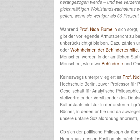
herangezogen werde – und wie verzerren
gleichmäßigen Wohlstandswachstums w
gelten, wenn sie weniger als 60 Prozen
Während
Prof. Nida-Rümelin
sich sorgt,
gibt der vorliegende Armutsbericht zu be
unberücksichtigt bleiben. Dazu zählen
oder
Wohnheimen der Behindertenhilfe
,
Menschen werden in der amtlichen Statist
Menschen, wie etwa
Behinderte
und Obd
Keineswegs unterprivilegiert ist
Prof. Ni
Hochschule Berlin, zuvor Professor für
Gesellschaft für Analytische Philosophi
stellvertretender Vorsitzender des Deut
Kulturstaatsminister in der ersten rot-
Bücher, in denen er hie und da abwiegel
unsere unfaire Sozialordnung anpreist),
Ob sich der politische Philosoph darüber
Habermas, dessen Position als mächtig