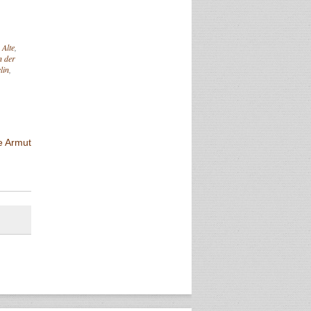
,
Alte
,
n der
lin
,
e Armut