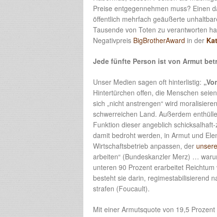
Preise entgegennehmen muss? Einen dav
öffentlich mehrfach geäußerte unhaltb
Tausende von Toten zu verantworten habe
Negativpreis
BigBrotherAward
in der
Kat
Jede fünfte Person ist von Armut bet
Unser Medien sagen oft hinterlistig:
„Vo
Hintertürchen offen, die Menschen seie
sich „nicht anstrengen“ wird moralisiere
schwerreichen Land. Außerdem enthüllen
Funktion dieser angeblich schicksalhaft-
damit bedroht werden, in Armut und Ele
Wirtschaftsbetrieb anpassen, der
unsere
arbeiten“ (Bundeskanzler Merz) … warum 
unteren 90 Prozent erarbeitet Reichtum
besteht sie darin, regimestabilisierend 
strafen (Foucault).
Mit einer Armutsquote von 19,5 Prozent s