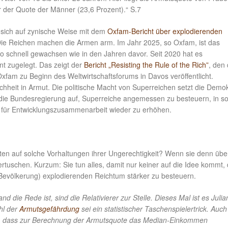
 der Quote der Männer (23,6 Prozent).“ S.7
sich auf zynische Weise mit dem
Oxfam-Bericht über explodierenden
Die Reichen machen die Armen arm. Im Jahr 2025, so Oxfam, ist das
o schnell gewachsen wie in den Jahren davor. Seit 2020 hat es
nt zugelegt. Das zeigt der
Bericht „Resisting the Rule of the Rich”
, den 
Oxfam zu Beginn des Weltwirtschaftsforums in Davos veröffentlicht.
nschheit in Armut. Die politische Macht von Superreichen setzt die Demok
ie Bundesregierung auf, Superreiche angemessen zu besteuern, in so
el für Entwicklungszusammenarbeit wieder zu erhöhen.
iten auf solche Vorhaltungen ihrer Ungerechtigkeit? Wenn sie denn üb
 vertuschen. Kurzum: Sie tun alles, damit nur keiner auf die Idee kommt,
Bevölkerung) explodierenden Reichtum stärker zu besteuern.
 die Rede ist, sind die Relativierer zur Stelle. Dieses Mal ist es Julia
ahl der
Armutsgefährdung
sei ein statistischer Taschenspielertrick. Auch
siert, dass zur Berechnung der Armutsquote das Median-Einkommen