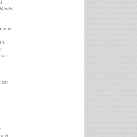
es
fährdet
werden,
en
e
rten
t der
n
n
 und