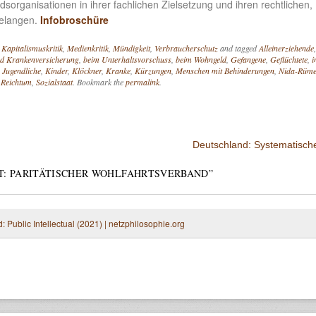
edsorganisationen in ihrer fachlichen Zielsetzung und ihren rechtlichen,
Belangen.
Infobroschüre
,
Kapitalismuskritik
,
Medienkritik
,
Mündigkeit
,
Verbraucherschutz
and tagged
Alleinerziehende
nd Krankenversicherung
,
beim Unterhaltsvorschuss
,
beim Wohngeld
,
Gefangene
,
Geflüchtete
,
i
,
Jugendliche
,
Kinder
,
Klöckner
,
Kranke
,
Kürzungen
,
Menschen mit Behinderungen
,
Nida-Rüme
,
Reichtum
,
Sozialstaat
. Bookmark the
permalink
.
Deutschland: Systematisch
T: PARITÄTISCHER WOHLFAHRTSVERBAND
”
 Public Intellectual (2021) | netzphilosophie.org