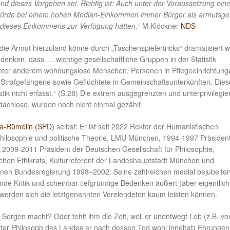
d dieses Vorgehen sei. Richtig ist: Auch unter der Voraussetzung ein
ürde bei einem hohen Median-Einkommen immer Bürger als armutsge
t dieses Einkommens zur Verfügung hätten.“
M.Klöckner
NDS
 die Armut hierzuland könne durch „Taschenspielertricks“ dramatisiert 
denken, dass „…wichtige gesellschaftliche Gruppen in der Statistik
 unter anderem wohnungslose Menschen, Personen in Pflegeeinrichtung
 Strafgefangene sowie Geflüchtete in Gemeinschaftsunterkünften. Dies
ik nicht erfasst.“ (S.28) Die extrem ausgegrenzten und unterprivilegie
achlose, wurden noch nicht einmal gezählt.
da-Rümelin (SPD)
selbst: Er ist seit 2022 Rektor der Humanistischen
 Philosophie und politische Theorie, LMU München, 1994-1997 Präsiden
e, 2009-2011 Präsident der Deutschen Gesellschaft für Philosophie,
schen Ethikrats, Kulturreferent der Landeshauptstadt München und
grünen Bundesregierung 1998–2002. Seine zahlreichen medial bejubelte
nde Kritik und scheinbar tiefgründige Bedenken äußert (aber eigentlich
 werden sich die letztgenannten Verelendeten kaum leisten können.
 Sorgen macht? Oder fehlt ihm die Zeit, weil er unentwegt Lob (z.B. vo
ster Philosoph des Landes er nach dessen Tod wohl innehat) Ehrungen