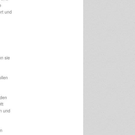
e
rt und
nn sie
ollen
 den
ft
en und
en