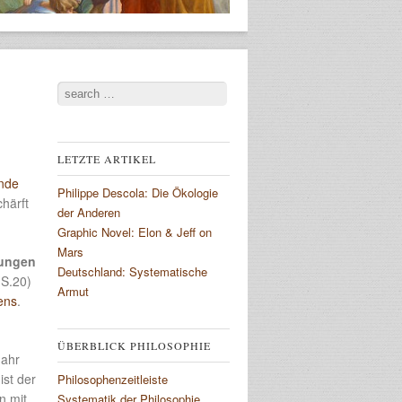
Search
LETZTE ARTIKEL
nde
Philippe Descola: Die Ökologie
härft
der Anderen
Graphic Novel: Elon & Jeff on
Mars
tungen
Deutschland: Systematische
(S.20)
Armut
ens
.
ÜBERBLICK PHILOSOPHIE
Jahr
ist der
Philosophenzeitleiste
n mit
Systematik der Philosophie