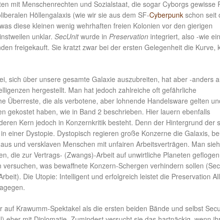
ften mit Menschenrechten und Sozialstaat, die sogar Cyborgs gewisse
oliberalen Höllengalaxis (wie wir sie aus dem SF-
Cyberpunk
schon seit 
s diese kleinen wenig wehrhaften freien Kolonien vor den gierigen
instweilen unklar.
SecUnit
wurde in
Preservation
integriert, also -wie ei
n freigekauft. Sie kratzt zwar bei der ersten Gelegenheit die Kurve,
ei, sich über unsere gesamte Galaxie auszubreiten, hat aber -anders al
ligenzen hergestellt. Man hat jedoch zahlreiche oft gefährliche
che Überreste, die als verbotene, aber lohnende Handelsware gelten un
en gekostet haben, wie in Band 2 beschrieben. Hier lauern ebenfalls
 deren Kern jedoch in Konzernkritik besteht. Denn der Hintergrund der s
e in einer Dystopie. Dystopisch regieren große Konzerne die Galaxis, b
 aus und versklaven Menschen mit unfairen Arbeitsverträgen. Man sieh
 die zur Vertrags- (Zwangs)-Arbeit auf unwirtliche Planeten geflogen
en versuchen, was bewaffnete Konzern-Schergen verhindern sollen (Se
beit). Die Utopie: Intelligent und erfolgreich leistet die Preservation Al
dagegen.
r auf Krawumm-Spektakel als die ersten beiden Bände und selbst Secun
) eher mit Diplomatie. Zumindest versucht sie das hartnäckig, wenn ih