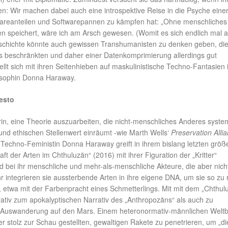
n: Wir machen dabei auch eine introspektive Reise in die Psyche eine
areanteilen und Softwarepannen zu kämpfen hat: „Ohne menschliches
n speichert, wäre ich am Arsch gewesen. (Womit es sich endlich mal a
Geschichte könnte auch gewissen Transhumanisten zu denken geben, di
s beschränkten und daher einer Datenkomprimierung allerdings gut
llt sich mit ihren Seitenhieben auf maskulinistische Techno-Fantasien 
losophin Donna Haraway.
esto
rin, eine Theorie auszuarbeiten, die nicht-menschliches Anderes syste
 und ethischen Stellenwert einräumt -wie Marth Wells‘
Preservation Alli
e Techno-Feministin Donna Haraway greift in ihrem bislang letzten größ
t der Arten im Chthuluzän“ (2016) mit ihrer Figuration der „Kritter“
nd bei ihr menschliche und mehr-als-menschliche Akteure, die aber nich
integrieren sie aussterbende Arten in ihre eigene DNA, um sie so zu 
n, etwa mit der Farbenpracht eines Schmetterlings. Mit mit dem „Chthul
ativ zum apokalyptischen Narrativ des „Anthropozäns“ als auch zu
r Auswanderung auf den Mars. Einem heteronormativ-männlichen Weltb
r stolz zur Schau gestellten, gewaltigen Rakete zu penetrieren, um „di