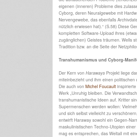
eigenen (inneren) Probleme dies zulasse
Cyborg, deren Neuralgewebe mit Hardw
Nervengewebe, das ebenfalls Archivdate
nützlich erwiesen hat).“ (S.58) Diese 
kompletten Software-Upload ihres (etwa
zugänglichen) Geistes träumen. Wells ste
Tradition bzw. an die Seite der Netzphi
Transhumanismus und Cyborg-Manif
Der Kern von
Haraways
Projekt liege da
miteinbezieht und ihm einen politischen
Die auch von
Michel Foucault
inspiriert
Werk „Unruhig bleiben. Die Verwandtschaf
transhumanistische Ideen auf. Kritter si
Supermenschen werden wollen: Vielmehr 
und sich selbst vielleicht zu verschöner
entwirft Haraway sowohl ein Gegen-Narr
maskulinistischen Techno-Utopien eine
mag es entsprechen, das Weltall mit eine