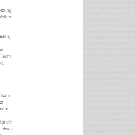
etzung
Welten
sten),
nd
 Sicht
nd,
altsam
zt
card.
gt die
s etwas