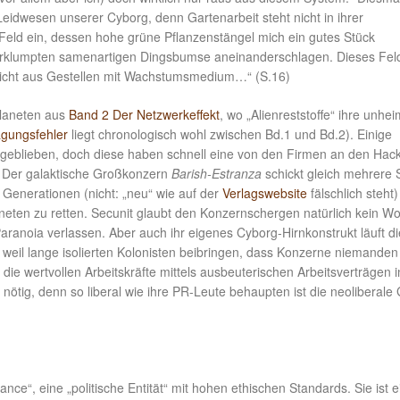
Leidwesen unserer Cyborg, denn Gartenarbeit steht nicht in ihrer
Feld ein, dessen hohe grüne Pflanzenstängel mich ein gutes Stück
 verklumpten samenartigen Dingsbumse aneinanderschlagen. Dieses Fel
icht aus Gestellen mit Wachstumsmedium…“ (S.16)
Planeten aus
Band 2 Der Netzwerkeffekt
, wo „Alienreststoffe“ ihre unhei
agungsfehler
liegt chronologisch wohl zwischen Bd.1 und Bd.2). Einige
geblieben, doch diese haben schnell eine von den Firmen an den Hac
: Der galaktische Großkonzern
Barish-Estranza
schickt gleich mehrere S
Generationen (nicht: „neu“ wie auf der
Verlagswebsite
fälschlich steht)
neten zu retten. Secunit glaubt den Konzernschergen natürlich kein Wo
Paranoia verlassen. Aber auch ihr eigenes Cyborg-Hirnkonstrukt läuft d
n, weil lange isolierten Kolonisten beibringen, dass Konzerne niemande
ie wertvollen Arbeitskräfte mittels ausbeuterischen Arbeitsverträgen i
 nötig, denn so liberal wie ihre PR-Leute behaupten ist die neoliberale 
iance“, eine „politische Entität“ mit hohen ethischen Standards. Sie ist e