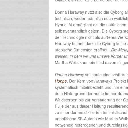
Donna Haraway nutzt also die Cyborg als
technisch, weder männlich noch weiblic
Hybridität ermöglicht es, die natürliche
selbstverständlich gelten. Die Cyborg steh
der Technologie nicht als äußeres Werkz
Haraway betont, dass die Cyborg keine Z
utopische Dimension eröffnet: „
Die Meta
weisen, in dem wir uns unsere Körper u
Martha Wells kann ein Lied davon singe
Donna Haraway
sei heute eine schiller
Hoppe
. Der Kern von
Haraways
Projekt 
systematisch miteinbezieht und ihm eine
dem Hintergrund der heute immer drama
Waldsterben bis zur Versauerung der 
Fülle der aus dieser Haltung resultiere
zu einer der meistzitierten feministisc
unpolitische SF-Autorin wie Martha Wells
notwendig heterogenen und durchlässige