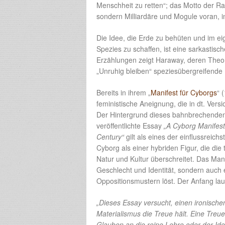
Menschheit zu retten“; das Motto der Ra
sondern Milliardäre und Mogule voran, 
Die Idee, die Erde zu behüten und im 
Spezies zu schaffen, ist eine sarkastis
Erzählungen zeigt Haraway, deren Theori
„Unruhig bleiben“ speziesübergreifende
Bereits in ihrem „
Manifest für Cyborgs
“ 
feministische Aneignung, die in dt. Ver
Der Hintergrund dieses bahnbrechenden M
veröffentlichte Essay
„A Cyborg Manifest
Century“
gilt als eines der einflussreic
Cyborg als einer hybriden Figur, die d
Natur und Kultur überschreitet. Das Manif
Geschlecht und Identität, sondern auch e
Oppositionsmustern löst. Der Anfang lau
„Dieses Essay versucht, einen ironische
Materialismus die Treue hält. Eine Treue
Glauben an die reine Lehre oder der Iden