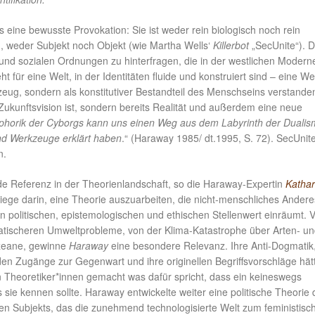
 eine bewusste Provokation: Sie ist weder rein biologisch noch rein
h, weder Subjekt noch Objekt (wie Martha Wells‘
Killerbot
„SecUnite“). 
n und sozialen Ordnungen zu hinterfragen, die in der westlichen Modern
t für eine Welt, in der Identitäten fluide und konstruiert sind – eine Wel
eug, sondern als konstitutiver Bestandteil des Menschseins verstanden
ukunftsvision ist, sondern bereits Realität und außerdem eine neue
phorik der Cyborgs kann uns einen Weg aus dem Labyrinth der Duali
nd Werkzeuge erklärt haben
.“ (Haraway 1985/ dt.1995, S. 72). SecUnit
n.
nde Referenz in der Theorienlandschaft, so die Haraway-Expertin
Kathar
liege darin, eine Theorie auszuarbeiten, die nicht-menschliches Andere
n politischen, epistemologischen und ethischen Stellenwert einräumt. 
tischeren Umweltprobleme, von der Klima-Katastrophe über Arten- u
Ozeane, gewinne
Haraway
eine besondere Relevanz. Ihre Anti-Dogmatik,
nden Zugänge zur Gegenwart und ihre originellen Begriffsvorschläge hät
hen Theoretiker*innen gemacht was dafür spricht, dass ein keineswegs
 sie kennen sollte. Haraway entwickelte weiter eine politische Theorie 
n Subjekts, das die zunehmend technologisierte Welt zum feministisc