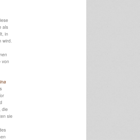
Diese
e als
t, in
 wird.
smen
e von
ina
s
Vor
nd
 die
ten sie
des
hen