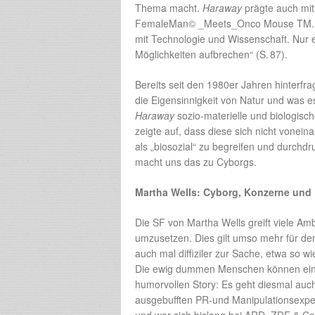
Thema macht.
Haraway
prägte auch mit
FemaleMan© _Meets_Onco Mouse TM. Fe
mit Technologie und Wissenschaft. Nur e
Möglichkeiten aufbrechen“ (S. 87).
Bereits seit den 1980er Jahren hinterfra
die Eigensinnigkeit von Natur und was 
Haraway
sozio-materielle und biologisc
zeigte auf, dass diese sich nicht vonein
als „biosozial“ zu begreifen und durchd
macht uns das zu Cyborgs.
Martha Wells: Cyborg, Konzerne und
Die SF von Martha Wells greift viele Am
umzusetzen. Dies gilt umso mehr für den
auch mal diffiziler zur Sache, etwa so 
Die ewig dummen Menschen können einige
humorvollen Story: Es geht diesmal au
ausgebufften PR-und Manipulationsexper