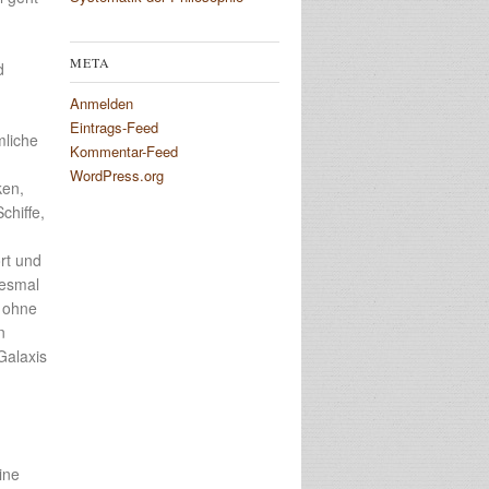
META
d
Anmelden
Eintrags-Feed
mliche
Kommentar-Feed
WordPress.org
ken,
chiffe,
rt und
iesmal
n ohne
n
Galaxis
ine