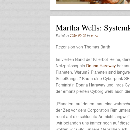
Martha Wells: Systemk
Posted on
2026-06-05
by
tyyxx
Rezension von Thomas Barth
Im vierten Band der Killerbot-Reihe, d
Netzphilosophin
Donna Haraway
bekannt
Planeten. Warum? Planeten sind langweil
Scheißangst? Kaum eine Cyberpunk-SF s
Feministin Donna Haraway und ihres Cybo
der emanzipierten Cyborg weiß auch die 
„Planeten, auf denen man eine wahrsche
der Zeit vor dem Corporation Rim unter
recht auf die schlechte Art nicht langwei
„wir befanden uns immer noch auf diese
wollten wir (Fifo, unsere Menschen, ich,