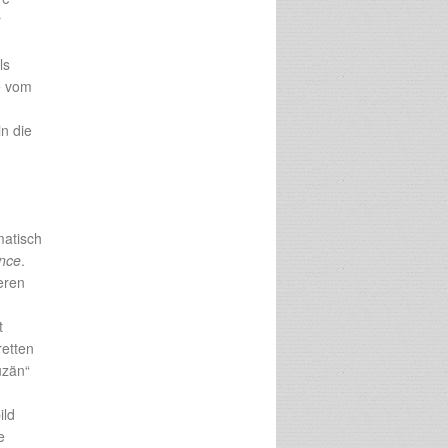
r
ls
e vom
in die
matisch
ance
.
eren
t
retten
uzän“
ild
e