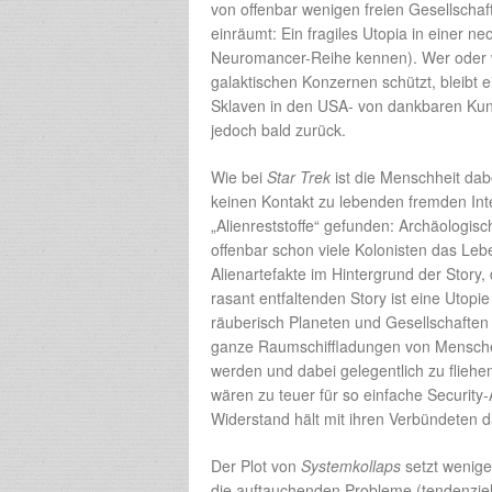
von offenbar wenigen freien Gesellscha
einräumt: Ein fragiles Utopia in einer ne
Neuromancer-Reihe kennen). Wer oder wa
galaktischen Konzernen schützt, bleibt e
Sklaven in den USA- von dankbaren Kunde
jedoch bald zurück.
Wie bei
Star Trek
ist die Menschheit dab
keinen Kontakt zu lebenden fremden Intel
„Alienreststoffe“ gefunden: Archäologis
offenbar schon viele Kolonisten das Leb
Alienartefakte im Hintergrund der Story,
rasant entfaltenden Story ist eine Utopi
räuberisch Planeten und Gesellschaften
ganze Raumschiffladungen von Menschen,
werden und dabei gelegentlich zu flieh
wären zu teuer für so einfache Security-Ar
Widerstand hält mit ihren Verbündeten 
Der Plot von
Systemkollaps
setzt wenige
die auftauchenden Probleme (tendenziell