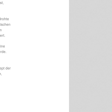
st,
drohte
tischen
in
ert.
ine
rde.
ept der
e,