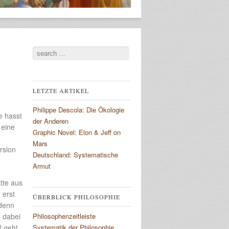
Search
LETZTE ARTIKEL
Philippe Descola: Die Ökologie
e hasst
der Anderen
g
eine
Graphic Novel: Elon & Jeff on
Mars
rsion
Deutschland: Systematische
Armut
tte aus
 erst
ÜBERBLICK PHILOSOPHIE
 denn
– dabei
Philosophenzeitleiste
l geht
Systematik der Philosophie