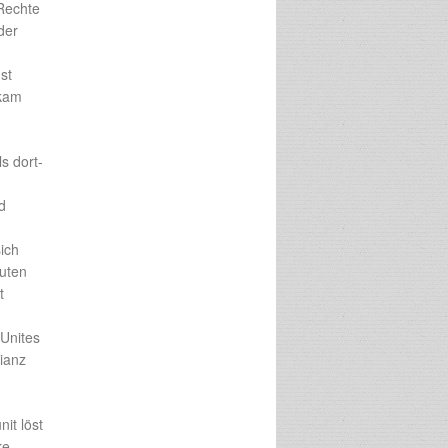
 Rechte
der
nst
 kam
s dort-
d
ich
euten
t
cUnites
lianz
it löst
re