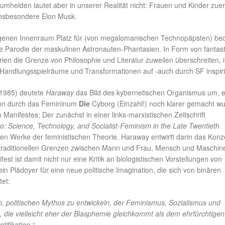
umhelden lautet aber in unserer Realität nicht: Frauen und Kinder zuer
insbesondere Elon Musk.
eigenen Innenraum Platz für (von megalomanischen Technopäpsten) be
che Parodie der maskulinen Astronauten-Phantasien. In Form von fantas
en die Grenze von Philosophie und Literatur zuweilen überschreiten, 
 Handlungsspielräume und Transformationen auf -auch durch SF inspiri
(1985) deutete
Haraway
das Bild des kybernetischen Organismus um, e
sion durch das Femininum
Die
Cyborg (Einzahl!) noch klarer gemacht wu
anifestes: Der zunächst in einer links-marxistischen Zeitschrift
o: Science, Technology, and Socialist-Feminism in the Late Twentieth
hsten Werke der feministischen Theorie. Haraway entwirft darin das Konz
ie traditionellen Grenzen zwischen Mann und Frau, Mensch und Maschin
est ist damit nicht nur eine Kritik an biologistischen Vorstellungen von
in Plädoyer für eine neue politische Imagination, die sich von binären
tet:
n, politischen Mythos zu entwickeln, der Feminismus, Sozialismus und
, die vielleicht eher der Blasphemie gleichkommt als dem ehrfürchtigen
tifikation.“