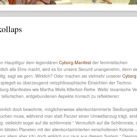
ollaps
eren Hauptfigur dem legendären
Cyborg-Manifest
der feministischen
lich alle Ehre macht, wird es für unsere Secunit unangenehm, denn si
ig, sagt sie gern. Wirklich? Oder machen sie vielmehr unserer
Cybor
piegelt so überzeugend netzphilosophische Einsichten der Techno-
rg-Manifestes wie Martha Wells Killerbot-Reihe. Wells‘ texanische Ve
tellurischen, erdgebundenen Aspekte ironisch zu reflektieren:
inlich doch bewohnte, möglicherweise alienkontaminierte Siedlungsstä
suchen muss, während man statt Panzer einen Umweltanzug trägt, sind
lig, vielleicht sogar auf die schlimmste.“ Vermutlich auf die Schlimmste,
m blöden Planeten mit der alienkontaminierten verschollenen Kolonie 
 vor allem aber ich) doch wirklich nur raus aus diesem System.“ Diesma