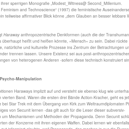
 ihrer sperrigen Monografie „Modest_Witness@ Second_Millenium.
minism and Technoscience“ (1997) die feministische Auseinanders
in teilweise affirmativer Blick könne „dem Glauben an besser lebbare 
gt
Haraway
anthropozentrische Denkformen (auch die der Transhumani
es überhaupt heißt und heißen könnte, »Mensch« zu sein. Dabei rückte
he, natürliche und kulturelle Prozesse ins Zentrum der Betrachtungen u
ander trennen lassen. Unsere Existenz sei aus post-anthropozentrischer
rungen von heterogenen Anderen -sofern diese technisch konstruiert si
 Psycho-Manipulation
bitionen Haraways implizit auf und versteht sie ebenso klug wie unterh
 vierten Band. Waren die ersten drei Bände Action-Kracher, geht es jet
wie bei Star Trek mit dem Übergang von Kirk zum Weltraumdiplomaten Pi
s von Secunit lernen -das gilt auch für die Leser dieser subversiv-
ch um Mechanismen und Methoden der Propaganda. Denn Secunit schlä
ten der Konzerne mit ihren eigenen Waffen. Dabei lernen wir ebenfall