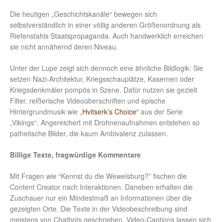
Die heutigen „Geschichtskanäle“ bewegen sich
selbstverständlich in einer völlig anderen Größenordnung als
Riefenstahls Staatspropaganda. Auch handwerklich erreichen
sie nicht annähernd deren Niveau.
Unter der Lupe zeigt sich dennoch eine ähnliche Bildlogik: Sie
setzen Nazi-Architektur, Kriegsschauplätze, Kasernen oder
Kriegsdenkmäler pompös in Szene. Dafür nutzen sie gezielt
Filter, reißerische Videoüberschriften und epische
Hintergrundmusik wie „
Hvitserk’s Choice“
aus der Serie
„Vikings“. Angereichert mit Drohnenaufnahmen entstehen so
pathetische Bilder, die kaum Ambivalenz zulassen.
Billige Texte, fragwürdige Kommentare
Mit Fragen wie “Kennst du die Wewelsburg?” fischen die
Content Creator nach Interaktionen. Daneben erhalten die
Zuschauer nur ein Mindestmaß an Informationen über die
gezeigten Orte. Die Texte in der Videobeschreibung sind
meistens von Chatbots geschrieben. Video-Captions lassen sich