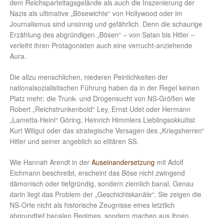
dem Reichsparteitagsgelände als auch die Inszenierung der
Nazis als ultimative „Bösewichte“ von Hollywood oder im
Journalismus sind unsinnig und gefährlich. Denn die schaurige
Erzählung des abgründigen „Bösen“ – von Satan bis Hitler –
verleiht ihren Protagonisten auch eine verrucht-anziehende
Aura.
Die allzu menschlichen, niederen Peinlichkeiten der
nationalsozialistischen Führung haben da in der Regel keinen
Platz mehr: die Trunk- und Drogensucht von NS-Größen wie
Robert „Reichstrunkenbold“ Ley, Ernst Udet oder Hermann
„Lametta-Heini“ Göring, Heinrich Himmlers Lieblingsokkultist
Kurt Wiligut oder das strategische Versagen des „Kriegsherren“
Hitler und seiner angeblich so elitären SS.
Wie Hannah Arendt in der
Auseinandersetzung
mit Adolf
Eichmann beschreibt, erscheint das Böse nicht zwingend
dämonisch oder tiefgründig, sondern ziemlich banal. Genau
darin liegt das Problem der „Geschichtskanäle“. Sie zeigen die
NS-Orte nicht als historische Zeugnisse eines letztlich
abgrundtief banalen Regimes, sondern machen aus ihnen