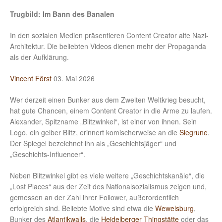
Trugbild: Im Bann des Banalen
In den sozialen Medien präsentieren Content Creator alte Nazi-
Architektur. Die beliebten Videos dienen mehr der Propaganda
als der Aufklärung.
Vincent Först
03. Mai 2026
Wer derzeit einen Bunker aus dem Zweiten Weltkrieg besucht,
hat gute Chancen, einem Content Creator in die Arme zu laufen.
Alexander, Spitzname „Blitzwinkel“, ist einer von ihnen. Sein
Logo, ein gelber Blitz, erinnert komischerweise an die
Siegrune
.
Der Spiegel bezeichnet ihn als „Geschichtsjäger“ und
„Geschichts-Influencer“.
Neben Blitzwinkel gibt es viele weitere „Geschichtskanäle“, die
„Lost Places“ aus der Zeit des Nationalsozialismus zeigen und,
gemessen an der Zahl ihrer Follower, außerordentlich
erfolgreich sind. Beliebte Motive sind etwa die
Wewelsburg
,
Bunker des
Atlantikwalls
, die
Heidelberger Thingstätte
oder das