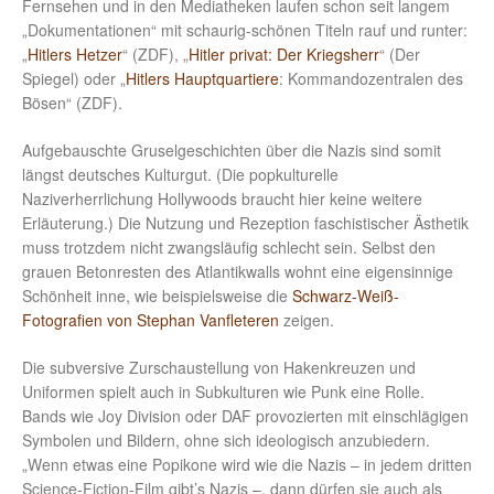
Fernsehen und in den Mediatheken laufen schon seit langem
„Dokumentationen“ mit schaurig-schönen Titeln rauf und runter:
„
Hitlers Hetzer
“ (ZDF), „
Hitler privat: Der Kriegsherr
“ (Der
Spiegel) oder „
Hitlers Hauptquartiere
: Kommandozentralen des
Bösen“ (ZDF).
Aufgebauschte Gruselgeschichten über die Nazis sind somit
längst deutsches Kulturgut. (Die popkulturelle
Naziverherrlichung Hollywoods braucht hier keine weitere
Erläuterung.) Die Nutzung und Rezeption faschistischer Ästhetik
muss trotzdem nicht zwangsläufig schlecht sein. Selbst den
grauen Betonresten des Atlantikwalls wohnt eine eigensinnige
Schönheit inne, wie beispielsweise die
Schwarz-Weiß-
Fotografien von Stephan Vanfleteren
zeigen.
Die subversive Zurschaustellung von Hakenkreuzen und
Uniformen spielt auch in Subkulturen wie Punk eine Rolle.
Bands wie Joy Division oder DAF provozierten mit einschlägigen
Symbolen und Bildern, ohne sich ideologisch anzubiedern.
„Wenn etwas eine Popikone wird wie die Nazis – in jedem dritten
Science-Fiction-Film gibt’s Nazis –, dann dürfen sie auch als