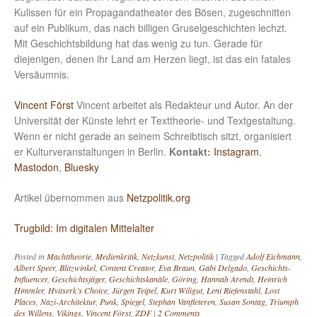
Kulissen für ein Propagandatheater des Bösen, zugeschnitten
auf ein Publikum, das nach billigen Gruselgeschichten lechzt.
Mit Geschichtsbildung hat das wenig zu tun. Gerade für
diejenigen, denen ihr Land am Herzen liegt, ist das ein fatales
Versäumnis.
Vincent Först
Vincent arbeitet als Redakteur und Autor. An der
Universität der Künste lehrt er Texttheorie- und Textgestaltung.
Wenn er nicht gerade an seinem Schreibtisch sitzt, organisiert
er Kulturveranstaltungen in Berlin.
Kontakt:
Instagram
,
Mastodon
,
Bluesky
Artikel übernommen aus
Netzpolitik.org
Trugbild: Im digitalen Mittelalter
Posted in
Machttheorie
,
Medienkritik
,
Netzkunst
,
Netzpolitik
|
Tagged
Adolf Eichmann
,
Albert Speer
,
Blitzwinkel
,
Content Creator
,
Eva Braun
,
Gabi Delgado
,
Geschichts-
Influencer
,
Geschichtsjäger
,
Geschichtskanäle
,
Göring
,
Hannah Arendt
,
Heinrich
Himmler
,
Hvitserk’s Choice
,
Jürgen Teipel
,
Kurt Wiligut
,
Leni Riefenstahl
,
Lost
Places
,
Nazi-Architektur
,
Punk
,
Spiegel
,
Stephan Vanfleteren
,
Susan Sontag
,
Triumph
des Willens
,
Vikings
,
Vincent Först
,
ZDF
|
2 Comments