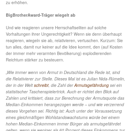
zu erhöhen.
BigBrotherAward-Träger wiegelt ab
Und wie reagieren unsere Herrschaftseliten auf solche
Vorhaltungen ihrer Ungerechtigkeit? Wenn sie denn überhaupt
reagieren, wiegeln sie ab, relativieren, vertuschen. Kurzum: Sie
tun alles, damit nur keiner auf die Idee kommt, den (auf Kosten
der immer mehr verarmten Bevölkerung) explodierenden
Reichtum stärker zu besteuern.
„Wie immer wenn von Armut in Deutschland die Rede ist, sind
die Relativierer zur Stelle. Dieses Mal ist es Julian Nida-Rümelin,
der in der Welt
schreibt
, die Zahl der
Armutsgefährdung
sei ein
statistischer Taschenspielertrick. Auch er richtet den Blick auf
Zahlen und kritisiert, dass zur Berechnung der Armutsquote das
Median-Einkommen herangezogen werde – und wie verzerrend
dieses Vorgehen sei. Richtig ist: Auch unter der Voraussetzung
eines gleichmäßigen Wohlstandswachstums würde bei einem
hohen Median-Einkommen immer Bürger als armutsgefährdet
gelten, wenn sie weniger als 60 Prozent dieses Einkommens zur