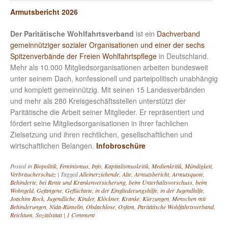
Armutsbericht 2026
Der Paritätische Wohlfahrtsverband
ist ein
Dachverband
gemeinnütziger sozialer Organisationen und einer der sechs
Spitzenverbände der Freien Wohlfahrtspflege
in Deutschland.
Mehr als 10.000 Mitgliedsorganisationen arbeiten bundesweit
unter seinem Dach, konfessionell und parteipolitisch unabhängig
und komplett gemeinnützig. Mit seinen 15 Landesverbänden
und mehr als 280 Kreisgeschäftsstellen unterstützt der
Paritätische die Arbeit seiner Mitglieder. Er repräsentiert und
fördert seine Mitgliedsorganisationen in ihrer fachlichen
Zielsetzung und ihren rechtlichen, gesellschaftlichen und
wirtschaftlichen Belangen.
Infobroschüre
Posted in
Biopolitik
,
Feminismus
,
Info
,
Kapitalismuskritik
,
Medienkritik
,
Mündigkeit
,
Verbraucherschutz
|
Tagged
Alleinerziehende
,
Alte
,
Armutsbericht
,
Armutsquote
,
Behinderte
,
bei Rente und Krankenversicherung
,
beim Unterhaltsvorschuss
,
beim
Wohngeld
,
Gefangene
,
Geflüchtete
,
in der Eingliederungshilfe
,
in der Jugendhilfe
,
Joachim Rock
,
Jugendliche
,
Kinder
,
Klöckner
,
Kranke
,
Kürzungen
,
Menschen mit
Behinderungen
,
Nida-Rümelin
,
Obdachlose
,
Oxfam
,
Paritätische Wohlfahrtsverband
,
Reichtum
,
Sozialstaat
|
1 Comment