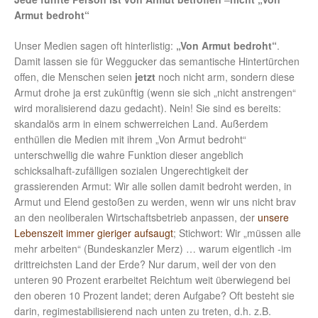
Armut bedroht“
Unser Medien sagen oft hinterlistig:
„Von Armut bedroht“
.
Damit lassen sie für Weggucker das semantische Hintertürchen
offen, die Menschen seien
jetzt
noch nicht arm, sondern diese
Armut drohe ja erst zukünftig (wenn sie sich „nicht anstrengen“
wird moralisierend dazu gedacht). Nein! Sie sind es bereits:
skandalös arm in einem schwerreichen Land. Außerdem
enthüllen die Medien mit ihrem „Von Armut bedroht“
unterschwellig die wahre Funktion dieser angeblich
schicksalhaft-zufälligen sozialen Ungerechtigkeit der
grassierenden Armut: Wir alle sollen damit bedroht werden, in
Armut und Elend gestoßen zu werden, wenn wir uns nicht brav
an den neoliberalen Wirtschaftsbetrieb anpassen, der
unsere
Lebenszeit immer gieriger aufsaugt
; Stichwort: Wir „müssen alle
mehr arbeiten“ (Bundeskanzler Merz) … warum eigentlich -im
drittreichsten Land der Erde? Nur darum, weil der von den
unteren 90 Prozent erarbeitet Reichtum weit überwiegend bei
den oberen 10 Prozent landet; deren Aufgabe? Oft besteht sie
darin, regimestabilisierend nach unten zu treten, d.h. z.B.