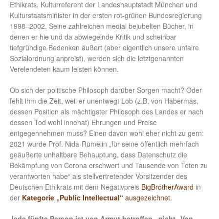
Ethikrats, Kulturreferent der Landeshauptstadt München und
Kulturstaatsminister in der ersten rot-grünen Bundesregierung
1998–2002. Seine zahlreichen medial bejubelten Bücher, in
denen er hie und da abwiegelnde Kritik und scheinbar
tiefgründige Bedenken äußert (aber eigentlich unsere unfaire
Sozialordnung anpreist), werden sich die letztgenannten
Verelendeten kaum leisten können.
Ob sich der politische Philosoph darüber Sorgen macht? Oder
fehlt ihm die Zeit, weil er unentwegt Lob (z.B. von Habermas,
dessen Position als mächtigster Philosoph des Landes er nach
dessen Tod wohl innehat) Ehrungen und Preise
entgegennehmen muss? Einen davon wohl eher nicht zu gern:
2021 wurde Prof. Nida-Rümelin „für seine öffentlich mehrfach
geäußerte unhaltbare Behauptung, dass Datenschutz die
Bekämpfung von Corona erschwert und Tausende von Toten zu
verantworten habe“ als stellvertretender Vorsitzender des
Deutschen Ethikrats mit dem Negativpreis
BigBrotherAward
in
der
Kategorie „Public Intellectual“
ausgezeichnet.
Jede fünfte Person ist von Armut betroffen
–
nicht „Von