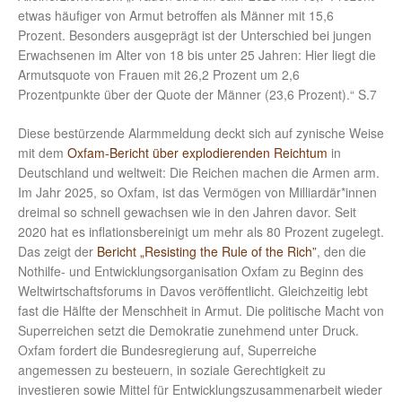
etwas häufiger von Armut betroffen als Männer mit 15,6
Prozent. Besonders ausgeprägt ist der Unterschied bei jungen
Erwachsenen im Alter von 18 bis unter 25 Jahren: Hier liegt die
Armutsquote von Frauen mit 26,2 Prozent um 2,6
Prozentpunkte über der Quote der Männer (23,6 Prozent).“ S.7
Diese bestürzende Alarmmeldung deckt sich auf zynische Weise
mit dem
Oxfam-Bericht über explodierenden Reichtum
in
Deutschland und weltweit: Die Reichen machen die Armen arm.
Im Jahr 2025, so Oxfam, ist das Vermögen von Milliardär*innen
dreimal so schnell gewachsen wie in den Jahren davor. Seit
2020 hat es inflationsbereinigt um mehr als 80 Prozent zugelegt.
Das zeigt der
Bericht „Resisting the Rule of the Rich”
, den die
Nothilfe- und Entwicklungsorganisation Oxfam zu Beginn des
Weltwirtschaftsforums in Davos veröffentlicht. Gleichzeitig lebt
fast die Hälfte der Menschheit in Armut. Die politische Macht von
Superreichen setzt die Demokratie zunehmend unter Druck.
Oxfam fordert die Bundesregierung auf, Superreiche
angemessen zu besteuern, in soziale Gerechtigkeit zu
investieren sowie Mittel für Entwicklungszusammenarbeit wieder