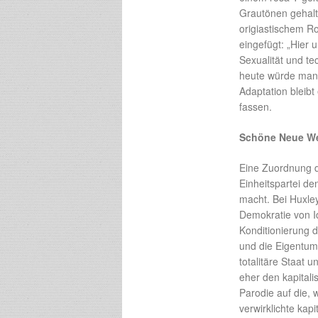
Grautönen gehalte
origiastischem R
eingefügt: „Hier u
Sexualität und t
heute würde man 
Adaptation bleibt
fassen.
Schöne Neue We
Eine Zuordnung de
Einheitspartei den
macht. Bei Huxley
Demokratie von I
Konditionierung d
und die Eigentums
totalitäre Staat 
eher den kapitali
Parodie auf die,
verwirklichte kap