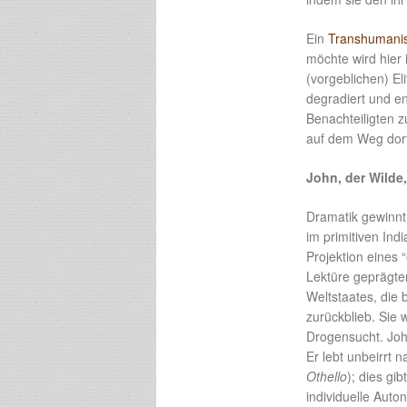
Ein
Transhumani
möchte wird hier
(vorgeblichen) El
degradiert und e
Benachteiligten 
auf dem Weg dort
John, der Wilde,
Dramatik gewinnt
im primitiven Indi
Projektion eines 
Lektüre geprägter
Weltstaates, die 
zurückblieb. Sie 
Drogensucht. John
Er lebt unbeirrt
Othello
); dies gi
individuelle Auto