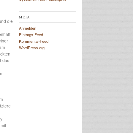
META
und die
Anmelden
enhaft
Eintrags-Feed
einer
Kommentar-Feed
ham
WordPress.org
ackten
f das
em
em
tztere
ey
 mit