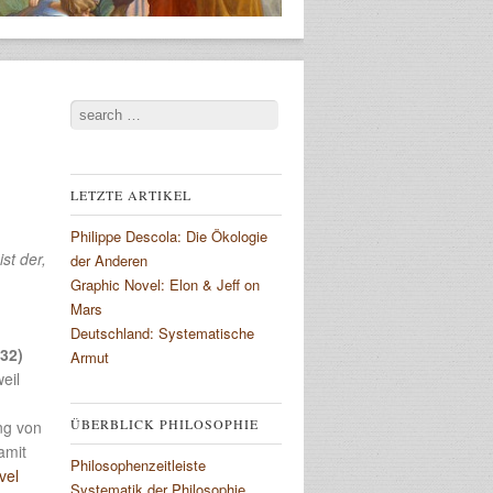
Search
LETZTE ARTIKEL
Philippe Descola: Die Ökologie
st der,
der Anderen
Graphic Novel: Elon & Jeff on
Mars
Deutschland: Systematische
32)
Armut
eil
ÜBERBLICK PHILOSOPHIE
ng von
amit
Philosophenzeitleiste
vel
Systematik der Philosophie