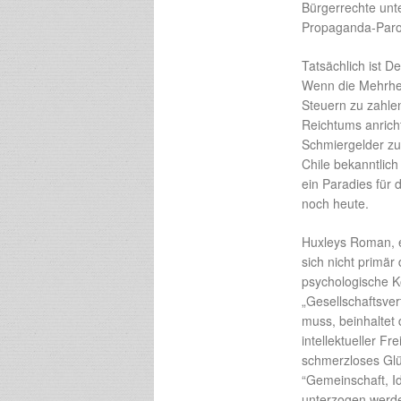
Bürgerrechte unte
Propaganda-Parol
Tatsächlich ist De
Wenn die Mehrheit
Steuern zu zahle
Reichtums anricht
Schmiergelder zu 
Chile bekanntlich
ein Paradies für 
noch heute.
Huxleys Roman, er
sich nicht primär
psychologische K
„Gesellschaftsver
muss, beinhaltet 
intellektueller F
schmerzloses Glüc
“Gemeinschaft, Id
unterzogen werde