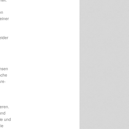
en
einer
eider
chsen
ische
are-
eren.
und
ie und
ie