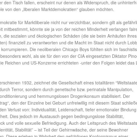
r den Tisch fallen, erscheint nur denen als Widerspruch, die unhinterfr
e von den „liberalen Marktdemokratien“ glauben möchten.
mokratie für Marktliberale nicht nur verzichtbar, sondern gilt als gefährl
 mitbestimmt, könnte sie ja von der reichen Minderheit verlangen fair
n, die sozialen und ökologischen Schäden (die sie beim Anhäufen ihres
en) finanziell zu verantworten und die Macht im Staat nicht durch Lob
korrumpieren. Die neoliberalen Chicago Boys fühlten sich im faschisti
 besonders wohl, als sie für den von der CIA eingesetzten Diktator Pin
die Reichen und US-Konzerne errichteten -unter den Folgen leidet das
schienen 1932, zeichnet die Gesellschaft eines totalitären “Weltstaate
 durch Terror, sondern durch genetische bzw. perinatale Manipulation,
onditionierung und hemmungslosen Drogenkonsum stabilisiert. Der
trag“, den der Einzelne bei Geburt unfreiwillig mit diesem Staat schließ
den Verlust von: Individualität, Leidenschaft, tiefer emotionaler Bindun
reiheit. Dies jedoch im Austausch gegen bedingungslose Stabilität,
k und volle sexuelle Befriedigung. Auch der Leitspruch des Weltstaats
entität, Stabilität” – ist Teil der Gehirnwäsche, der seine Bewohner
n. Diese erleben in Wahrheit den gefühllosen Konformismus einer