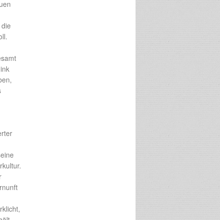
duen
 die
ll.
gesamt
ink
ben,
s
erter
seine
kultur.
r
rnunft
klicht,
ält.