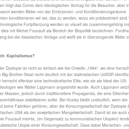
n folgt das Comic dem ideologischen Vortrag für die Besucher, aber i
osarot werden Bilder von der Embryonen- und Konditionierungsräume
nten konditionieren wir sie, das zu werden, wozu sie prädestiniert sind.
echnologische Fortpflanzung werden so visuell als zusammengehörig mar
dies mit Michel Foucault als Bereich der Biopolitik bezeichnen. Fordh
 eng bei der klassischen Vorlage und weiß sie in überzeugende Bilder z
lt: Kapitalismus?
r Dystopie ist nicht so einfach wie bei Orwells „1984“, wo eine herrs
 Big-Brother-Staat recht deutlich mit der stalinistischen UdSSR identifiz
 herrscht offenbar eine technokratische Elite, wie sie als Ideal der US-
deologen wie Walter Lippmann angestrebt wurde. Auch Lippmann setzt
er Massen, jedoch durch traditionellere Propaganda, die eine Elitenher
verhältnisse stabilisieren sollte. Bei Huxley bleibt undeutlich, wem der
und seine Fabriken gehören, aber die Konsumgesellschaft der Dystopie 
stischen USA als der sowjetischen Mangelwirtschaft. Damit ist sie auch 
 wie Foucault meinte, (im Gegensatz zu kommunistischen Utopien) tende
italistische Utopie einer Konsumgesellschaft. Dass dabei Menschen- un