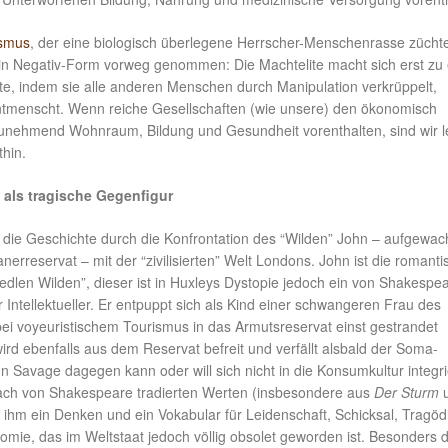
smus
, der eine biologisch überlegene Herrscher-Menschenrasse zücht
 in Negativ-Form vorweg genommen: Die Machtelite macht sich erst zu 
ite, indem sie alle anderen Menschen durch Manipulation verkrüppelt,
ntmenscht. Wenn reiche Gesellschaften (wie unsere) den ökonomisch
zunehmend Wohnraum, Bildung und Gesundheit vorenthalten, sind wir l
hin.
 als tragische Gegenfigur
 die Geschichte durch die Konfrontation des “Wilden” John – aufgewa
anerreservat – mit der “zivilisierten” Welt Londons. John ist die romant
“edlen Wilden”, dieser ist in Huxleys Dystopie jedoch ein von Shakespe
 Intellektueller. Er entpuppt sich als Kind einer schwangeren Frau des
bei voyeuristischem Tourismus in das Armutsreservat einst gestrandet
wird ebenfalls aus dem Reservat befreit und verfällt alsbald der Soma-
 Savage dagegen kann oder will sich nicht in die Konsumkultur integri
 nach von Shakespeare tradierten Werten (insbesondere aus
Der Sturm
bt ihm ein Denken und ein Vokabular für Leidenschaft, Schicksal, Tragöd
nomie, das im Weltstaat jedoch völlig obsolet geworden ist. Besonders d