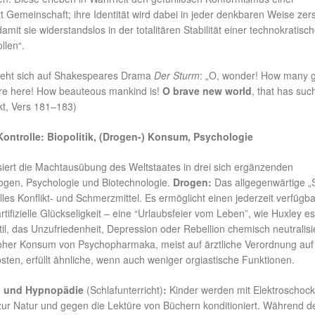
t Gemeinschaft; ihre Identität wird dabei in jeder denkbaren Weise zers
amit sie widerstandslos in der totalitären Stabilität einer technokratisc
llen“.
zieht sich auf Shakespeares Drama
Der Sturm
: „O, wonder! How many 
ere here! How beauteous mankind is!
O brave new world
, that has suc
Akt, Vers 181–183)
Kontrolle: Biopolitik, (Drogen-) Konsum, Psychologie
siert die Machtausübung des Weltstaates in drei sich ergänzenden
ogen, Psychologie und Biotechnologie.
Drogen:
Das allgegenwärtige 
elles Konflikt- und Schmerzmittel. Es ermöglicht einen jederzeit verfügb
rtifizielle Glückseligkeit – eine “Urlaubsfeier vom Leben”, wie Huxley e
il, das Unzufriedenheit, Depression oder Rebellion chemisch neutralisie
oher Konsum von Psychopharmaka, meist auf ärztliche Verordnung auf
ten, erfüllt ähnliche, wenn auch weniger orgiastische Funktionen.
g und Hypnopädie
(Schlafunterricht)
:
Kinder werden mit Elektroschoc
zur Natur und gegen die Lektüre von Büchern konditioniert. Während d