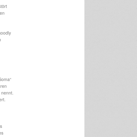
tört
hen
goodly
h
„Soma“
aren
s nennt.
rt.
ks
es