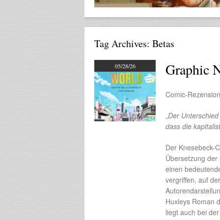
Tag Archives:
Betas
Graphic 
05/28/26
Comic-Rezension
„
Der Unterschied 
dass die kapitalis
Der Knesebeck-Co
Übersetzung der
einen bedeutende
vergriffen, auf d
Autorendarstell
Huxleys Roman die
liegt auch bei der