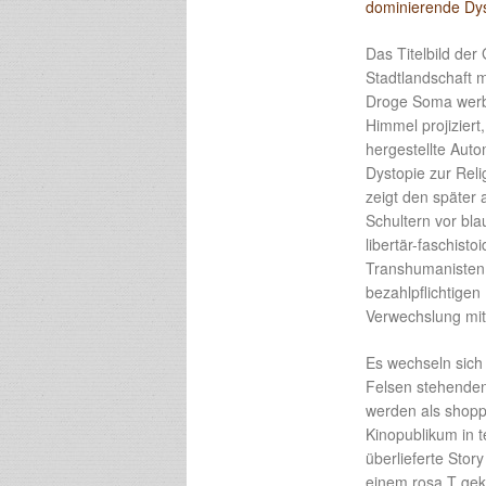
dominierende Dy
Das Titelbild der
Stadtlandschaft 
Droge Soma werbe
Himmel projiziert
hergestellte Auto
Dystopie zur Rel
zeigt den später 
Schultern vor bla
libertär-faschist
Transhumanisten
bezahlpflichtigen
Verwechslung mi
Es wechseln sich 
Felsen stehenden
werden als shopp
Kinopublikum in t
überlieferte Stor
einem rosa T gek