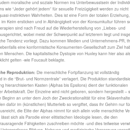
udem moralische und soziale Normen ins Unterbewusstsein der Indivi
ans wie “Jeder gehört jedem” für sexuelle Freizügigkeit werden zu nicht
quasi-instinktiven Wahrheiten. Dies ist eine Form der totalen Erziehung,
 im Keim ersticken und in Abhängigkeit von der Konsumkultur führen so
erapien sind nach Freud auf die Wiederherstellung von „Liebes- und
 ausgerichtet, wobei meist der Schwerpunkt auf letzterem liegt und ins
sche Tendenz vorliegt. Dazu kommen Medien und Unternehmens-PR, th
e ebenfalls eine konformistische Konsumenten-Gesellschaft zum Ziel ha
hen Menschen. Die kapitalistische Dystopie von Huxley kann hier also al
klicht gelten -wie Foucault beklagte.
che Reproduktion:
Die menschliche Fortpflanzung ist vollständig
nd in die “Brut- und Normzentrale” verlagert. Die Produktion standardisi
g hierarchisierten Kasten (Alphas bis Epsilons) dient der funktionalen
er Arbeitskraft. Der Einzelne wird nicht geboren, sondern hergestellt – 
n Beginn an unter dem Joch der Zweckrationalität für eine Sklavenhalter
en dafür im (künstlichen) Mutterleib so vergiftet, dass ihr Gehirn nur fü
usreicht, die Elite der Alphas nimmt für sich allein volle menschliche Ve
lässt sich als Parodie einer elitistischen Ideologie lesen, die den
ausragende Fähigkeiten zuschreiben möchte -und dies teilweise verwir
r Unterworfenen Bildung, Nahrung und medizinische Versorgung vorenth