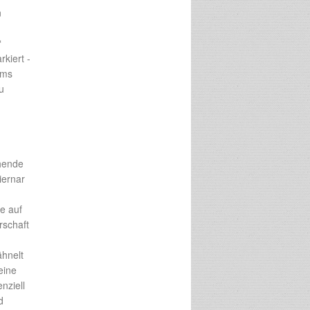
n
“
kiert -
ams
u
chende
iernar
e auf
rschaft
ähnelt
eine
nziell
d