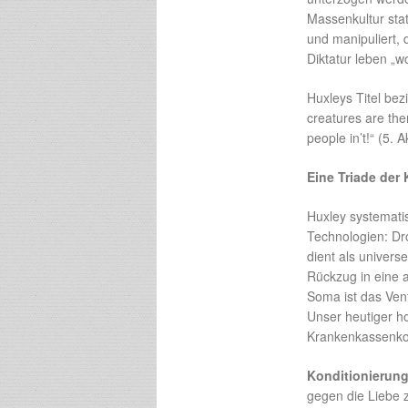
Massenkultur stat
und manipuliert, d
Diktatur leben „wo
Huxleys Titel be
creatures are th
people in’t!“ (5. 
Eine Triade der 
Huxley systemati
Technologien: Dr
dient als univers
Rückzug in eine a
Soma ist das Vent
Unser heutiger h
Krankenkassenkos
Konditionierun
gegen die Liebe 