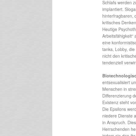
Schlafs werden z
implantiert. Slog
hinterfragbaren, 
kritisches Denken
Heutige Psychoth
Arbeitsfähigkeit“
eine konformisti
tanks, Lobby, di
nicht den kritisc
tendenziell verwir
Biotechnologis
entsexualisiert u
Menschen in stren
Differenzierung d
Existenz steht vo
Die Epsilons werd
niedere Dienste a
in Anspruch. Dies 
Herrschenden her
indem sie den ih