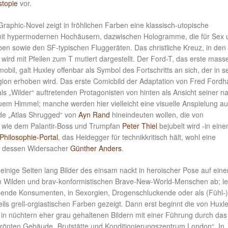
stopie
vor.
 Graphic-Novel zeigt in fröhlichen Farben eine klassisch-utopische
mit hypermodernen Hochäusern, dazwischen Hologramme, die für Sex 
n sowie den SF-typischen Fluggeräten. Das christliche Kreuz, in den
, wird mit Pfeilen zum T mutiert dargestellt. Der Ford-T, das erste mass
mobil, galt Huxley offenbar als Symbol des Fortschritts an sich, der in s
igion erhoben wird. Das erste Comicbild der Adaptation von Fred Ford
als „Wilder“ auftretenden Protagonisten von hinten als Ansicht seiner n
uem Himmel; manche werden hier vielleicht eine visuelle Anspielung au
oide „Atlas Shrugged“ von
Ayn Rand
hineindeuten wollen, die von
 wie dem Palantir-Boss und Trumpfan
Peter Thiel
bejubelt wird -in ein
Philosophie-Portal
, das Heidegger für technikkritisch hält, wohl eine
t dessen Widersacher
Günther Anders
.
einige Seiten lang Bilder des einsam nackt in heroischer Pose auf ein
 Wilden und brav-konformistischen Brave-New-World-Menschen ab; le
ende Konsumenten, in Sexorgien, Drogenschluckende oder als (Fühl-)
eils grell-orgiastischen Farben gezeigt. Dann erst beginnt die von Huxl
y in nüchtern eher grau gehaltenen Bildern mit einer Führung durch das
rönten Gebäude „Brutstätte und Konditionierungszentrum London“. In