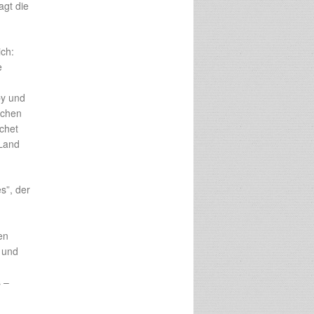
agt die
ich:
e
by und
schen
ochet
 Land
s”, der
en
g und
 –