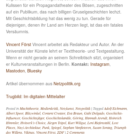
Kulissen für ein Propagandatheater des Bösen, zugeschnitten
auf ein Publikum, das nach billigen Gruselgeschichten lechzt.
Mit Geschichtsbildung hat das wenig zu tun. Gerade für
diejenigen, denen ihr Land am Herzen liegt, ist das ein fatales
Versäumnis.
Vincent Först
Vincent arbeitet als Redakteur und Autor. An der
Universität der Künste lehrt er Texttheorie- und Textgestaltung.
Wenn er nicht gerade an seinem Schreibtisch sitzt, organisiert
er Kulturveranstaltungen in Berlin.
Kontakt:
Instagram
,
Mastodon
,
Bluesky
Artikel übernommen aus
Netzpolitik.org
Trugbild: Im digitalen Mittelalter
Posted in
Machttheorie
,
Medienkritik
,
Netzkunst
,
Netzpolitik
|
Tagged
Adolf Eichmann
,
Albert Speer
,
Blitzwinkel
,
Content Creator
,
Eva Braun
,
Gabi Delgado
,
Geschichts-
Influencer
,
Geschichtsjäger
,
Geschichtskanäle
,
Göring
,
Hannah Arendt
,
Heinrich
Himmler
,
Hvitserk’s Choice
,
Jürgen Teipel
,
Kurt Wiligut
,
Leni Riefenstahl
,
Lost
Places
,
Nazi-Architektur
,
Punk
,
Spiegel
,
Stephan Vanfleteren
,
Susan Sontag
,
Triumph
des Willens
,
Vikings
,
Vincent Först
,
ZDF
|
2 Comments