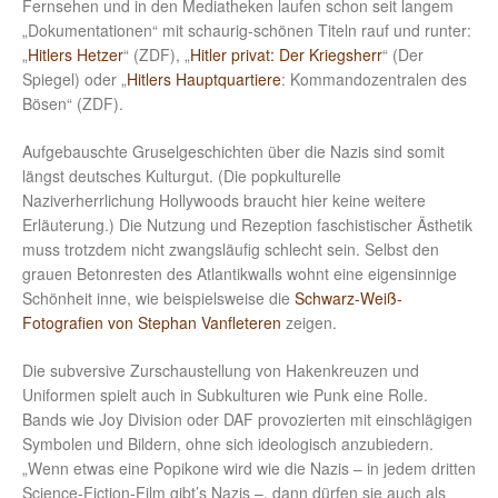
Fernsehen und in den Mediatheken laufen schon seit langem
„Dokumentationen“ mit schaurig-schönen Titeln rauf und runter:
„
Hitlers Hetzer
“ (ZDF), „
Hitler privat: Der Kriegsherr
“ (Der
Spiegel) oder „
Hitlers Hauptquartiere
: Kommandozentralen des
Bösen“ (ZDF).
Aufgebauschte Gruselgeschichten über die Nazis sind somit
längst deutsches Kulturgut. (Die popkulturelle
Naziverherrlichung Hollywoods braucht hier keine weitere
Erläuterung.) Die Nutzung und Rezeption faschistischer Ästhetik
muss trotzdem nicht zwangsläufig schlecht sein. Selbst den
grauen Betonresten des Atlantikwalls wohnt eine eigensinnige
Schönheit inne, wie beispielsweise die
Schwarz-Weiß-
Fotografien von Stephan Vanfleteren
zeigen.
Die subversive Zurschaustellung von Hakenkreuzen und
Uniformen spielt auch in Subkulturen wie Punk eine Rolle.
Bands wie Joy Division oder DAF provozierten mit einschlägigen
Symbolen und Bildern, ohne sich ideologisch anzubiedern.
„Wenn etwas eine Popikone wird wie die Nazis – in jedem dritten
Science-Fiction-Film gibt’s Nazis –, dann dürfen sie auch als