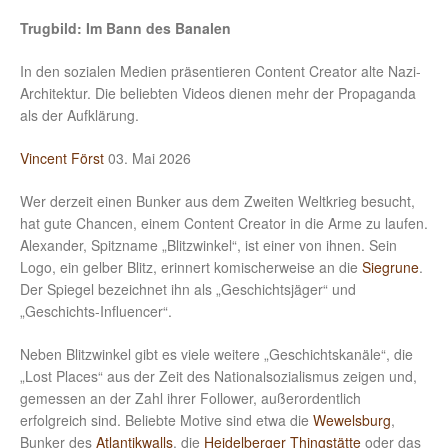
Trugbild: Im Bann des Banalen
In den sozialen Medien präsentieren Content Creator alte Nazi-
Architektur. Die beliebten Videos dienen mehr der Propaganda
als der Aufklärung.
Vincent Först
03. Mai 2026
Wer derzeit einen Bunker aus dem Zweiten Weltkrieg besucht,
hat gute Chancen, einem Content Creator in die Arme zu laufen.
Alexander, Spitzname „Blitzwinkel“, ist einer von ihnen. Sein
Logo, ein gelber Blitz, erinnert komischerweise an die
Siegrune
.
Der Spiegel bezeichnet ihn als „Geschichtsjäger“ und
„Geschichts-Influencer“.
Neben Blitzwinkel gibt es viele weitere „Geschichtskanäle“, die
„Lost Places“ aus der Zeit des Nationalsozialismus zeigen und,
gemessen an der Zahl ihrer Follower, außerordentlich
erfolgreich sind. Beliebte Motive sind etwa die
Wewelsburg
,
Bunker des
Atlantikwalls
, die
Heidelberger Thingstätte
oder das