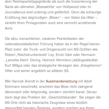
dem Reichsparteitagsgelände als auch die Inszenierung der
Nazis als ultimative „Bösewichte“ von Hollywood oder im
Journalismus sind unsinnig und gefährlich. Denn die schaurige
Erzählung des abgründigen „Bösen“ – von Satan bis Hitler –
verleiht ihren Protagonisten auch eine verrucht-anziehende
Aura.
Die allzu menschlichen, niederen Peinlichkeiten der
nationalsozialistischen Führung haben da in der Regel keinen
Platz mehr: die Trunk- und Drogensucht von NS-Größen wie
Robert „Reichstrunkenbold“ Ley, Ernst Udet oder Hermann
„Lametta-Heini“ Göring, Heinrich Himmlers Lieblingsokkultist
Kurt Wiligut oder das strategische Versagen des „Kriegsherren“
Hitler und seiner angeblich so elitären SS.
Wie Hannah Arendt in der
Auseinandersetzung
mit Adolf
Eichmann beschreibt, erscheint das Böse nicht zwingend
dämonisch oder tiefgründig, sondern ziemlich banal. Genau
darin liegt das Problem der „Geschichtskanäle“. Sie zeigen die
NS-Orte nicht als historische Zeugnisse eines letztlich
abgrundtief banalen Regimes, sondern machen aus ihnen