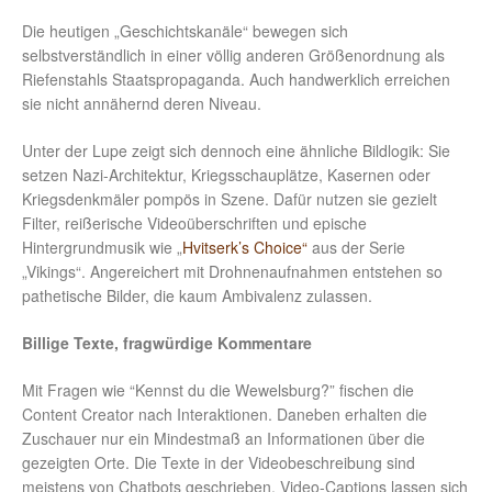
Die heutigen „Geschichtskanäle“ bewegen sich
selbstverständlich in einer völlig anderen Größenordnung als
Riefenstahls Staatspropaganda. Auch handwerklich erreichen
sie nicht annähernd deren Niveau.
Unter der Lupe zeigt sich dennoch eine ähnliche Bildlogik: Sie
setzen Nazi-Architektur, Kriegsschauplätze, Kasernen oder
Kriegsdenkmäler pompös in Szene. Dafür nutzen sie gezielt
Filter, reißerische Videoüberschriften und epische
Hintergrundmusik wie „
Hvitserk’s Choice“
aus der Serie
„Vikings“. Angereichert mit Drohnenaufnahmen entstehen so
pathetische Bilder, die kaum Ambivalenz zulassen.
Billige Texte, fragwürdige Kommentare
Mit Fragen wie “Kennst du die Wewelsburg?” fischen die
Content Creator nach Interaktionen. Daneben erhalten die
Zuschauer nur ein Mindestmaß an Informationen über die
gezeigten Orte. Die Texte in der Videobeschreibung sind
meistens von Chatbots geschrieben. Video-Captions lassen sich