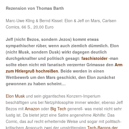
Rezension von Thomas Barth
Marc-Uwe Kling & Bernd Kissel: Elon & Jeff on Mars, Carlsen
Comics, 66 S., 20,00 Euro
Jeff (nicht Bezos, sondern Jezos) kommt etwas
sympathischer rüber, wenn auch ziemlich dümmlich. Elon
(nicht Musk, sondern Dusk) wirkt dagegen deutlich
durchgeknallter und politisch gesagt:
faschistoider
-man
sollte eben nicht mit fanatisch verzerrter Grimasse den
Arm
zum Hitlergruß hochreißen
. Beide werden in einen
Wettbewerb um den Mars geschickt, den Elon zunächst
gewonnen zu haben scheint…
Elon Musk
und sein gigantisches Konzern-Imperium
beschäftigen uns bei Netzphilosophie immer wieder, ebenso Jeff
Bezos mit
Amazon
oder
Big Tech
generell- was meist nicht sehr
lustig ist. Da bietet jetzt eine Satire angenehme Abhilfe: Das
Comic, das auf recht erheiternde Weise und sogar mit politisch-
kritischem Anspruch zwei der umstrittensten
Tech-Barons der