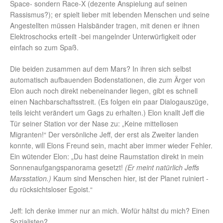
Space- sondern Race-X (dezente Anspielung auf seinen
Rassismus?); er spielt lieber mit lebenden Menschen und seine
Angestellten müssen Halsbänder tragen, mit denen er ihnen
Elektroschocks erteilt -bei mangelnder Unterwürfigkeit oder
einfach so zum Spaß.
Die beiden zusammen auf dem Mars? In ihren sich selbst
automatisch aufbauenden Bodenstationen, die zum Ärger von
Elon auch noch direkt nebeneinander liegen, gibt es schnell
einen Nachbarschaftsstreit. (Es folgen ein paar Dialogauszüge,
teils leicht verändert um Gags zu erhalten.) Elon knallt Jeff die
Tür seiner Station vor der Nase zu: „Keine mittellosen
Migranten!“ Der versönliche Jeff, der erst als Zweiter landen
konnte, will Elons Freund sein, macht aber immer wieder Fehler.
Ein wütender Elon: „Du hast deine Raumstation direkt in mein
Sonnenaufgangspanorama gesetzt!
(Er meint natürlich Jeffs
Marsstation.)
Kaum sind Menschen hier, ist der Planet ruiniert -
du rücksichtsloser Egoist.“
Jeff: Ich denke immer nur an mich. Wofür hältst du mich? Einen
Sozialisten?