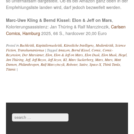
so unterhaltsam dargestellt. Ob es bei Amazon ganz oben in der
Empfehlungsliste landen wird, darf jedoch bezweifelt werden.
Marc-Uwe Kling & Bernd Kissel: Elon & Jeff on Mars
,
Kolorierungsassistenz: Jan Thüring & Ralf Marczinczik,
Carlsen
Comics, Hamburg
2025, 66 S., hardcover 20,00 Euro
Posted in
Buchkritik
,
Kapitalismuskritik
,
Künstliche Intelligenz
,
Medienkritik
,
Science
Fiction
,
Transhumanismus
|
Tagged
Amazon
,
Bernd Kissel
,
Comic
,
Comic-
Rezension
,
Der Marsianer
,
Elon
,
Elon & Jeff on Mars
,
Elon Dusk
,
Elon Musk
,
Hegel
,
Jan Thüring
,
Jeff
,
Jeff Bezos
,
Jeff Jezos
,
KI
,
Marc Suckerberg
,
Mars
,
Marx
,
Matt
Damon
,
Philanthropen
,
Ralf Marczinczik
,
Roboter
,
Satire
,
Space-X
,
Think Tanks
,
Titanic
|
Post navigation
Search