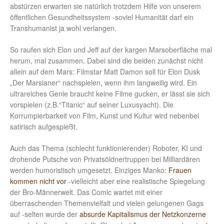
abstürzen erwarten sie natürlich trotzdem Hilfe von unserem
öffentlichen Gesundheitssystem -soviel Humanität darf ein
Transhumanist ja wohl verlangen.
So raufen sich Elon und Jeff auf der kargen Marsoberfläche mal
herum, mal zusammen. Dabei sind die beiden zunächst nicht
allein auf dem Mars: Filmstar Matt Damon soll für Elon Dusk
„Der Marsianer“ nachspielen, wenn ihm langweilig wird. Ein
ultrareiches Genie braucht keine Filme gucken, er lässt sie sich
vorspielen (z.B.“Titanic“ auf seiner Luxusyacht). Die
Korrumpierbarkeit von Film, Kunst und Kultur wird nebenbei
satirisch aufgespießt.
Auch das Thema (schlecht funktionierender) Roboter, KI und
drohende Putsche von Privatsöldnertruppen bei Milliardären
werden humoristisch umgesetzt. Einziges Manko:
Frauen
kommen nicht vor
-vielleicht aber eine realistische Spiegelung
der Bro-Männerwelt. Das Comic wartet mit einer
überraschenden Themenvielfalt und vielen gelungenen Gags
auf -selten wurde der
absurde Kapitalismus der Netzkonzerne