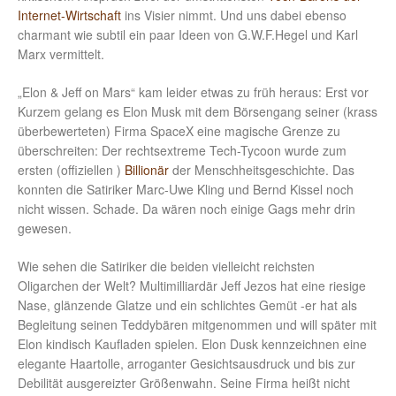
Internet-Wirtschaft
ins Visier nimmt. Und uns dabei ebenso
charmant wie subtil ein paar Ideen von G.W.F.Hegel und Karl
Marx vermittelt.
„Elon & Jeff on Mars“ kam leider etwas zu früh heraus: Erst vor
Kurzem gelang es Elon Musk mit dem Börsengang seiner (krass
überbewerteten) Firma SpaceX eine magische Grenze zu
überschreiten: Der rechtsextreme Tech-Tycoon wurde zum
ersten (offiziellen )
Billionär
der Menschheitsgeschichte. Das
konnten die Satiriker Marc-Uwe Kling und Bernd Kissel noch
nicht wissen. Schade. Da wären noch einige Gags mehr drin
gewesen.
Wie sehen die Satiriker die beiden vielleicht reichsten
Oligarchen der Welt? Multimilliardär Jeff Jezos hat eine riesige
Nase, glänzende Glatze und ein schlichtes Gemüt -er hat als
Begleitung seinen Teddybären mitgenommen und will später mit
Elon kindisch Kaufladen spielen. Elon Dusk kennzeichnen eine
elegante Haartolle, arroganter Gesichtsausdruck und bis zur
Debilität ausgereizter Größenwahn. Seine Firma heißt nicht