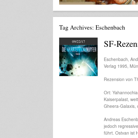
Tag Archives:
Eschenbach
SF-Rezens
09/22/17
Eschenbach, Andr
Verlag 1995, Mü
Rezension von T
Ort: Yahannochia,
Kaiserpalast, wei
Gheera-Galaxis, 
Andreas Eschenba
jedoch regressive
führt. Ostvan is