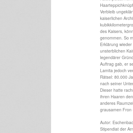
Haarteppichknüpf
Verbleib ungeklär
kaiserlichen Arch
kubikkilometergr
des Kaisers, könn
genommen. So muß
Erklärung wieder
unsterblichen Kai
legendärer Gründ
Auftrag gab, er 
Lamita jedoch ver
Rätsel: 80.000 J
nach seiner Unter
Dieser hatte rac
ihren Haaren den
anderes Raumzeit
grausamen Fron e
Autor: Eschenbach
Stipendiat der Ar