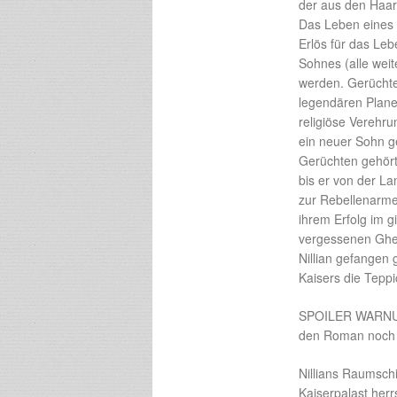
der aus den Haare
Das Leben eines 
Erlös für das Leb
Sohnes (alle weit
werden. Gerüchte
legendären Planet
religiöse Verehru
ein neuer Sohn g
Gerüchten gehört
bis er von der La
zur Rebellenarme
ihrem Erfolg im g
vergessenen Gher
Nillian gefangen
Kaisers die Teppi
SPOILER WARNUNG!
den Roman noch mi
Nillians Raumschi
Kaiserpalast herr