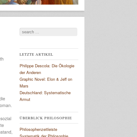
Search
LETZTE ARTIKEL
th
Philippe Descola: Die Ökologie
der Anderen
Graphic Novel: Elon & Jeff on
Mars
Deutschland: Systematische
die
Armut
Roman.
sozial
ÜBERBLICK PHILOSOPHIE
nte
Philosophenzeitleiste
sstand,
Systematik der Philosophie