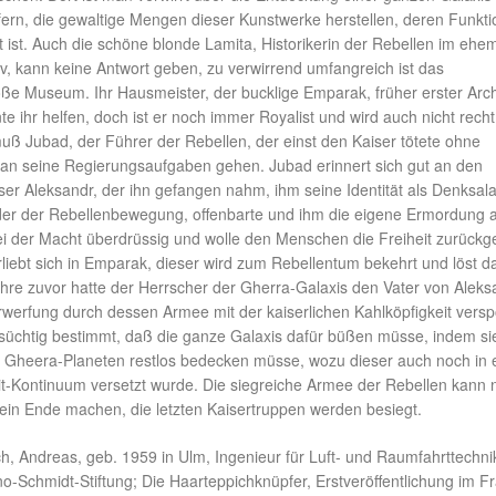
ern, die gewaltige Mengen dieser Kunstwerke herstellen, deren Funkt
t ist. Auch die schöne blonde Lamita, Historikerin der Rebellen im ehe
iv, kann keine Antwort geben, zu verwirrend umfangreich ist das
oße Museum. Ihr Hausmeister, der bucklige Emparak, früher erster Arch
te ihr helfen, doch ist er noch immer Royalist und wird auch nicht recht
 Jubad, der Führer der Rebellen, der einst den Kaiser tötete ohne
 an seine Regierungsaufgaben gehen. Jubad erinnert sich gut an den
ser Aleksandr, der ihn gefangen nahm, ihm seine Identität als Denksala
er der Rebellenbewegung, offenbarte und ihm die eigene Ermordung a
sei der Macht überdrüssig und wolle den Menschen die Freiheit zurückg
liebt sich in Emparak, dieser wird zum Rebellentum bekehrt und löst d
ahre zuvor hatte der Herrscher der Gherra-Galaxis den Vater von Aleks
werfung durch dessen Armee mit der kaiserlichen Kahlköpfigkeit verspo
hsüchtig bestimmt, daß die ganze Galaxis dafür büßen müsse, indem si
 Gheera-Planeten restlos bedecken müsse, wozu dieser auch noch in 
-Kontinuum versetzt wurde. Die siegreiche Armee der Rebellen kann 
in Ende machen, die letzten Kaisertruppen werden besiegt.
, Andreas, geb. 1959 in Ulm, Ingenieur für Luft- und Raumfahrttechni
no-Schmidt-Stiftung; Die Haarteppichknüpfer, Erstveröffentlichung im F