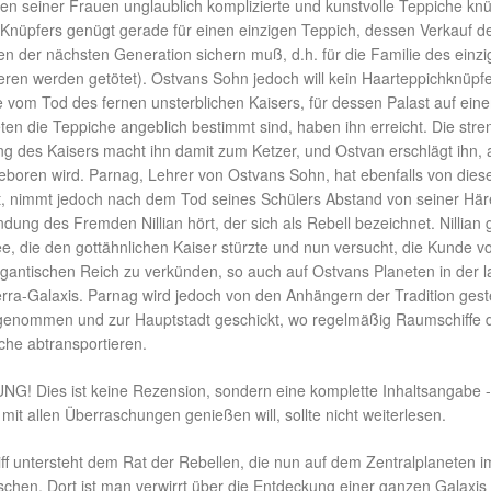
n seiner Frauen unglaublich komplizierte und kunstvolle Teppiche knü
Knüpfers genügt gerade für einen einzigen Teppich, dessen Verkauf d
en der nächsten Generation sichern muß, d.h. für die Familie des einz
eren werden getötet). Ostvans Sohn jedoch will kein Haarteppichknüpf
 vom Tod des fernen unsterblichen Kaisers, für dessen Palast auf ein
en die Teppiche angeblich bestimmt sind, haben ihn erreicht. Die stre
ng des Kaisers macht ihn damit zum Ketzer, und Ostvan erschlägt ihn, 
eboren wird. Parnag, Lehrer von Ostvans Sohn, hat ebenfalls von dies
, nimmt jedoch nach dem Tod seines Schülers Abstand von seiner Här
ndung des Fremden Nillian hört, der sich als Rebell bezeichnet. Nillian 
e, die den gottähnlichen Kaiser stürzte und nun versucht, die Kunde v
igantischen Reich zu verkünden, so auch auf Ostvans Planeten in der 
ra-Galaxis. Parnag wird jedoch von den Anhängern der Tradition geste
 genommen und zur Hauptstadt geschickt, wo regelmäßig Raumschiffe 
che abtransportieren.
 Dies ist keine Rezension, sondern eine komplette Inhaltsangabe 
t allen Überraschungen genießen will, sollte nicht weiterlesen.
ff untersteht dem Rat der Rebellen, die nun auf dem Zentralplaneten i
schen. Dort ist man verwirrt über die Entdeckung einer ganzen Galaxis