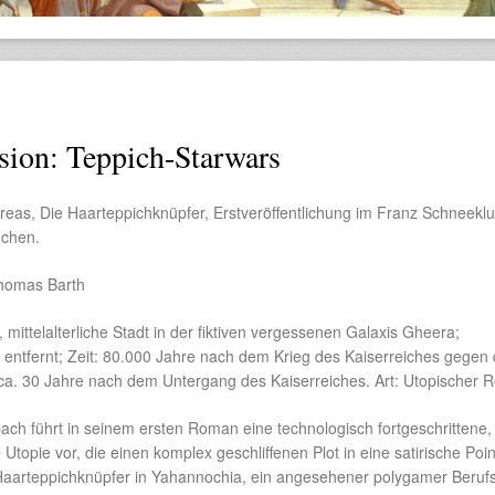
ion: Teppich-Starwars
eas, Die Haarteppichknüpfer, Erstveröffentlichung im Franz Schneeklu
nchen.
homas Barth
 mittelalterliche Stadt in der fiktiven vergessenen Galaxis Gheera;
t entfernt; Zeit: 80.000 Jahre nach dem Krieg des Kaiserreiches gegen 
ca. 30 Jahre nach dem Untergang des Kaiserreiches. Art: Utopischer 
ch führt in seinem ersten Roman eine technologisch fortgeschrittene, 
 Utopie vor, die einen komplex geschliffenen Plot in eine satirische Poi
t Haarteppichknüpfer in Yahannochia, ein angesehener polygamer Beruf