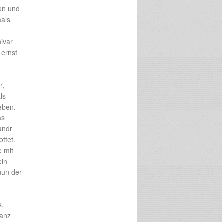
ion und
mals
ivar
 ernst
r,
ls
eben.
as
andr
ttet.
e mit
ein
nun der
k,
ranz