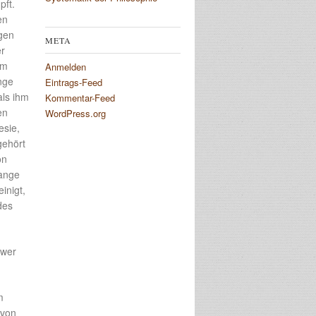
pft.
en
igen
META
er
em
Anmelden
nge
Eintrags-Feed
als ihm
Kommentar-Feed
en
WordPress.org
esie,
gehört
on
lange
inigt,
des
-wer
m
 von