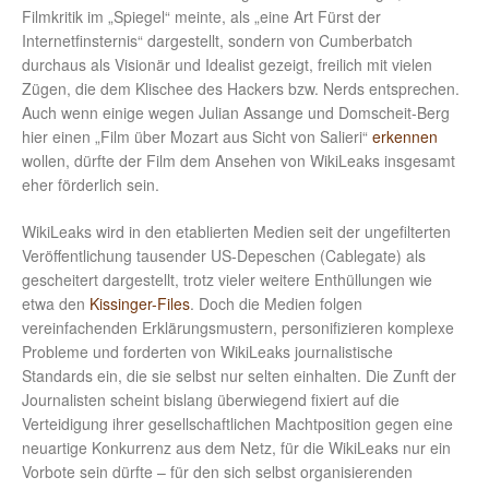
Filmkritik im „Spiegel“ meinte, als „eine Art Fürst der
Internetfinsternis“ dargestellt, sondern von Cumberbatch
durchaus als Visionär und Idealist gezeigt, freilich mit vielen
Zügen, die dem Klischee des Hackers bzw. Nerds entsprechen.
Auch wenn einige wegen Julian Assange und Domscheit-Berg
hier einen „Film über Mozart aus Sicht von Salieri“
erkennen
wollen, dürfte der Film dem Ansehen von WikiLeaks insgesamt
eher förderlich sein.
WikiLeaks wird in den etablierten Medien seit der ungefilterten
Veröffentlichung tausender US-Depeschen (Cablegate) als
gescheitert dargestellt, trotz vieler weitere Enthüllungen wie
etwa den
Kissinger-Files
. Doch die Medien folgen
vereinfachenden Erklärungsmustern, personifizieren komplexe
Probleme und forderten von WikiLeaks journalistische
Standards ein, die sie selbst nur selten einhalten. Die Zunft der
Journalisten scheint bislang überwiegend fixiert auf die
Verteidigung ihrer gesellschaftlichen Machtposition gegen eine
neuartige Konkurrenz aus dem Netz, für die WikiLeaks nur ein
Vorbote sein dürfte – für den sich selbst organisierenden