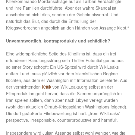
Killerkommando Mordanschläge auf als Taliban-Verdächtigte
und ihre Familien durchführte. Aber der wahre Skandal ist
anscheinend nicht dies, sondern der Geheimnisverrat. Und
natürlich das Blut, das durch die Enthüllung der
Kriegsverbrechen angeblich an den Händen von Assange klebt.“
Unverantwortlich, kontraproduktiv und schädlich?
Eine widersprüchliche Seite des Kinofilms ist, dass ein frei
erfundener Handlungsstrang sein Thriller-Potential genau aus
so einer Story schöpft: Ein US-Spitzel wird durch WikiLeaks
enttarnt und muss plötzlich vor dem islamistischen Regime
flüchten, aus dem er Washington mit Information belieferte. Aus
der vernichtenden
Kritik
von WikiLeaks.org selbst an der
Filmproduktion geht hervor, dass die Szenen ursprünglich im
Iran spielen sollten, dann aber nach Libyen verlegt wurden
(wohl den aktuellen Ölraub-Kriegsplänen Washingtons folgend).
Die dort geäußerte Filmbewertung ist hart: „from WikiLeaks’
perspective, irresponsible, counterproductive and harmful“.
Insbesondere wird Julian Assange selbst wohl weniger, wie die