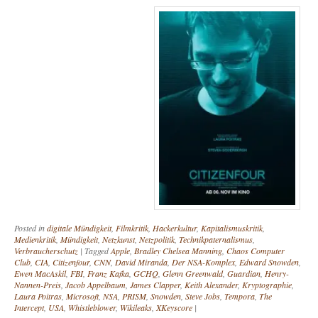
Posted in
digitale Mündigkeit
,
Filmkritik
,
Hackerkultur
,
Kapitalismuskritik
,
Medienkritik
,
Mündigkeit
,
Netzkunst
,
Netzpolitik
,
Technikpaternalismus
,
Verbraucherschutz
|
Tagged
Apple
,
Bradley Chelsea Manning
,
Chaos Computer
Club
,
CIA
,
Citizenfour
,
CNN
,
David Miranda
,
Der NSA-Komplex
,
Edward Snowden
,
Ewen MacAskil
,
FBI
,
Franz Kafka
,
GCHQ
,
Glenn Greenwald
,
Guardian
,
Henry-
Nannen-Preis
,
Jacob Appelbaum
,
James Clapper
,
Keith Alexander
,
Kryptographie
,
Laura Poitras
,
Microsoft
,
NSA
,
PRISM
,
Snowden
,
Steve Jobs
,
Tempora
,
The
Intercept
,
USA
,
Whistleblower
,
Wikileaks
,
XKeyscore
|