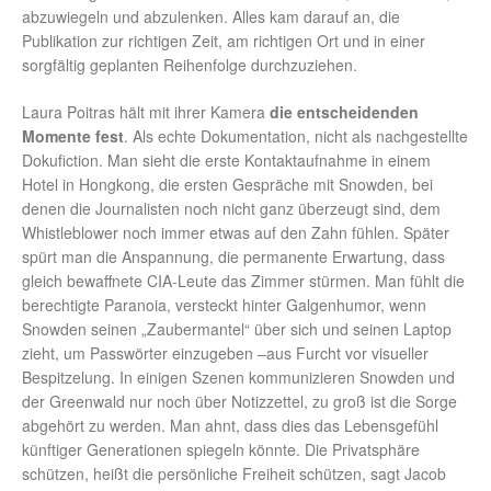
abzuwiegeln und abzulenken. Alles kam darauf an, die
Publikation zur richtigen Zeit, am richtigen Ort und in einer
sorgfältig geplanten Reihenfolge durchzuziehen.
Laura Poitras hält mit ihrer Kamera
die entscheidenden
Momente fest
. Als echte Dokumentation, nicht als nachgestellte
Dokufiction. Man sieht die erste Kontaktaufnahme in einem
Hotel in Hongkong, die ersten Gespräche mit Snowden, bei
denen die Journalisten noch nicht ganz überzeugt sind, dem
Whistleblower noch immer etwas auf den Zahn fühlen. Später
spürt man die Anspannung, die permanente Erwartung, dass
gleich bewaffnete CIA-Leute das Zimmer stürmen. Man fühlt die
berechtigte Paranoia, versteckt hinter Galgenhumor, wenn
Snowden seinen „Zaubermantel“ über sich und seinen Laptop
zieht, um Passwörter einzugeben –aus Furcht vor visueller
Bespitzelung. In einigen Szenen kommunizieren Snowden und
der Greenwald nur noch über Notizzettel, zu groß ist die Sorge
abgehört zu werden. Man ahnt, dass dies das Lebensgefühl
künftiger Generationen spiegeln könnte. Die Privatsphäre
schützen, heißt die persönliche Freiheit schützen, sagt Jacob