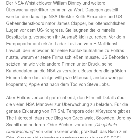
Der NSA-Whistleblower William Binney und weitere
Überwachungskritiker kommen zu Wort. Dagegen gestellt
werden der damalige NSA-Direktor Keith Alexander und US-
Geheimdienstkoordinator James Clapper, bei offensichtlichen
Lügen vor dem US-Kongress. Sie leugnen die kriminelle
Bespitzelung, versuchen ihr Ausmaß klein zu reden. Vor dem
Europaparlament erklärt Ladar Levison vom E-Maildienst
Lavabit, den Snowden für seine Kontaktaufnahme zu Poitras
nutzte, warum er seine Firma schließen musste. US-Behörden
setzten ihn wie viele andere Firmen unter Druck, seine
Kundendaten an die NSA zu verraten. Besonders die größten
Firmen taten das, einige willig wie Microsoft, andere weniger
kooperativ, Apple erst nach dem Tod von Steve Jobs.
Aber Poitras versucht gar nicht erst, den Film mit Details über
die vielen NSA-Manöver zur Überwachung zu beladen. Für die
genaue Erklärung von PRISM, Tempora oder XKeyscore gibt es
The Intercept, das neue Blog von Greenwald, Snowden, Jeremy
Scahill und anderen. Oder Bücher, vor allem „
Die globale
Überwachung
“ von Glenn Greenwald, praktisch das Buch zum