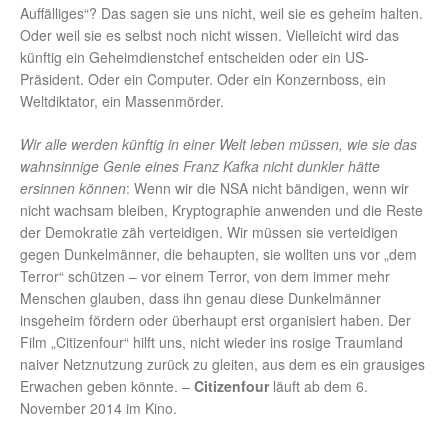
Auffälliges“? Das sagen sie uns nicht, weil sie es geheim halten.
Oder weil sie es selbst noch nicht wissen. Vielleicht wird das
künftig ein Geheimdienstchef entscheiden oder ein US-
Präsident. Oder ein Computer. Oder ein Konzernboss, ein
Weltdiktator, ein Massenmörder.
Wir alle werden künftig in einer Welt leben müssen, wie sie das
wahnsinnige Genie eines Franz Kafka nicht dunkler hätte
ersinnen können
: Wenn wir die NSA nicht bändigen, wenn wir
nicht wachsam bleiben, Kryptographie anwenden und die Reste
der Demokratie zäh verteidigen. Wir müssen sie verteidigen
gegen Dunkelmänner, die behaupten, sie wollten uns vor „dem
Terror“ schützen – vor einem Terror, von dem immer mehr
Menschen glauben, dass ihn genau diese Dunkelmänner
insgeheim fördern oder überhaupt erst organisiert haben. Der
Film „Citizenfour“ hilft uns, nicht wieder ins rosige Traumland
naiver Netznutzung zurück zu gleiten, aus dem es ein grausiges
Erwachen geben könnte. –
Citizenfour
läuft ab dem 6.
November 2014 im Kino.