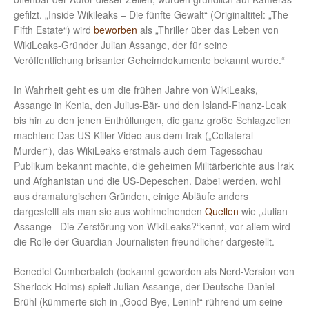
gefilzt. „Inside Wikileaks – Die fünfte Gewalt“ (Originaltitel: „The
Fifth Estate“) wird
beworben
als „Thriller über das Leben von
WikiLeaks-Gründer Julian Assange, der für seine
Veröffentlichung brisanter Geheimdokumente bekannt wurde.“
In Wahrheit geht es um die frühen Jahre von WikiLeaks,
Assange in Kenia, den Julius-Bär- und den Island-Finanz-Leak
bis hin zu den jenen Enthüllungen, die ganz große Schlagzeilen
machten: Das US-Killer-Video aus dem Irak („Collateral
Murder“), das WikiLeaks erstmals auch dem Tagesschau-
Publikum bekannt machte, die geheimen Militärberichte aus Irak
und Afghanistan und die US-Depeschen. Dabei werden, wohl
aus dramaturgischen Gründen, einige Abläufe anders
dargestellt als man sie aus wohlmeinenden
Quellen
wie „Julian
Assange –Die Zerstörung von WikiLeaks?“kennt, vor allem wird
die Rolle der Guardian-Journalisten freundlicher dargestellt.
Benedict Cumberbatch (bekannt geworden als Nerd-Version von
Sherlock Holms) spielt Julian Assange, der Deutsche Daniel
Brühl (kümmerte sich in „Good Bye, Lenin!“ rührend um seine