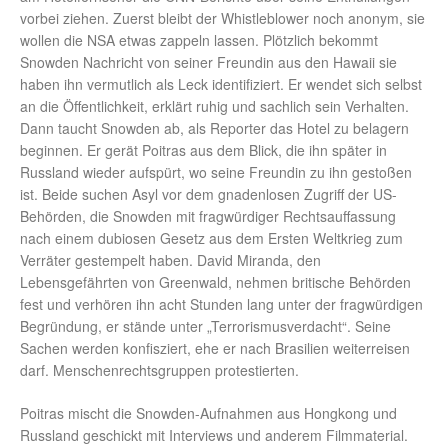
vorbei ziehen. Zuerst bleibt der Whistleblower noch anonym, sie
wollen die NSA etwas zappeln lassen. Plötzlich bekommt
Snowden Nachricht von seiner Freundin aus den Hawaii sie
haben ihn vermutlich als Leck identifiziert. Er wendet sich selbst
an die Öffentlichkeit, erklärt ruhig und sachlich sein Verhalten.
Dann taucht Snowden ab, als Reporter das Hotel zu belagern
beginnen. Er gerät Poitras aus dem Blick, die ihn später in
Russland wieder aufspürt, wo seine Freundin zu ihn gestoßen
ist. Beide suchen Asyl vor dem gnadenlosen Zugriff der US-
Behörden, die Snowden mit fragwürdiger Rechtsauffassung
nach einem dubiosen Gesetz aus dem Ersten Weltkrieg zum
Verräter gestempelt haben. David Miranda, den
Lebensgefährten von Greenwald, nehmen britische Behörden
fest und verhören ihn acht Stunden lang unter der fragwürdigen
Begründung, er stände unter „Terrorismusverdacht“. Seine
Sachen werden konfisziert, ehe er nach Brasilien weiterreisen
darf. Menschenrechtsgruppen protestierten.
Poitras mischt die Snowden-Aufnahmen aus Hongkong und
Russland geschickt mit Interviews und anderem Filmmaterial.