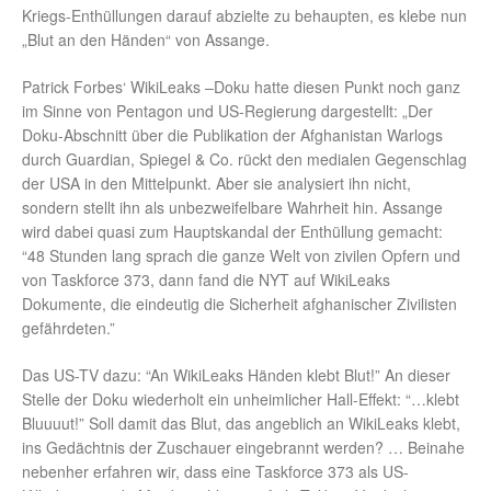
Kriegs-Enthüllungen darauf abzielte zu behaupten, es klebe nun
„Blut an den Händen“ von Assange.
Patrick Forbes‘ WikiLeaks –Doku hatte diesen Punkt noch ganz
im Sinne von Pentagon und US-Regierung dargestellt: „Der
Doku-Abschnitt über die Publikation der Afghanistan Warlogs
durch Guardian, Spiegel & Co. rückt den medialen Gegenschlag
der USA in den Mittelpunkt. Aber sie analysiert ihn nicht,
sondern stellt ihn als unbezweifelbare Wahrheit hin. Assange
wird dabei quasi zum Hauptskandal der Enthüllung gemacht:
“48 Stunden lang sprach die ganze Welt von zivilen Opfern und
von Taskforce 373, dann fand die NYT auf WikiLeaks
Dokumente, die eindeutig die Sicherheit afghanischer Zivilisten
gefährdeten.”
Das US-TV dazu: “An WikiLeaks Händen klebt Blut!” An dieser
Stelle der Doku wiederholt ein unheimlicher Hall-Effekt: “…klebt
Bluuuut!” Soll damit das Blut, das angeblich an WikiLeaks klebt,
ins Gedächtnis der Zuschauer eingebrannt werden? … Beinahe
nebenher erfahren wir, dass eine Taskforce 373 als US-