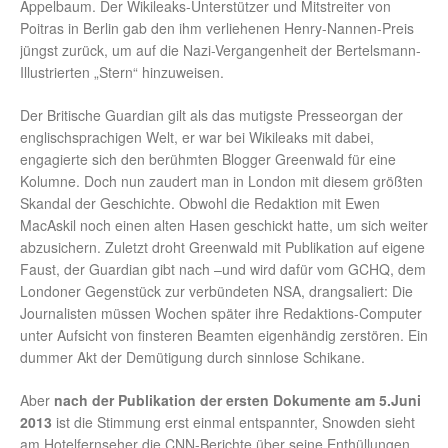
Appelbaum. Der Wikileaks-Unterstützer und Mitstreiter von
Poitras in Berlin gab den ihm verliehenen Henry-Nannen-Preis
jüngst zurück, um auf die Nazi-Vergangenheit der Bertelsmann-
Illustrierten „Stern“ hinzuweisen.
Der Britische Guardian gilt als das mutigste Presseorgan der
englischsprachigen Welt, er war bei Wikileaks mit dabei,
engagierte sich den berühmten Blogger Greenwald für eine
Kolumne. Doch nun zaudert man in London mit diesem größten
Skandal der Geschichte. Obwohl die Redaktion mit Ewen
MacAskil noch einen alten Hasen geschickt hatte, um sich weiter
abzusichern. Zuletzt droht Greenwald mit Publikation auf eigene
Faust, der Guardian gibt nach –und wird dafür vom GCHQ, dem
Londoner Gegenstück zur verbündeten NSA, drangsaliert: Die
Journalisten müssen Wochen später ihre Redaktions-Computer
unter Aufsicht von finsteren Beamten eigenhändig zerstören. Ein
dummer Akt der Demütigung durch sinnlose Schikane.
Aber
nach der Publikation der ersten Dokumente am 5.Juni
2013
ist die Stimmung erst einmal entspannter, Snowden sieht
am Hotelfernseher die CNN-Berichte über seine Enthüllungen