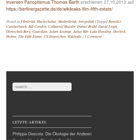
inversen Panoptismus
.
Thomas Barth
erschienen 27.10.2013 auf
https://berlinergazette.de/de/wikileaks-film-fifth-estate/
Posted in
Filmkritik
,
Hackerkultur
,
Medienkritik
,
Netzpolitik
|
Tagged
Benedict
Cumberbatch
,
Bill Condon
,
Collateral Murder
,
Daniel Brühl
,
David Leigh
,
Domscheit-Berg
,
Guardian
,
Julian Assange
,
Julius Bär
,
Luke Harding
,
Sherlock
Holms
,
The Fifth Estate
,
US-Depeschen
,
Wikileaks
|
1 Comment
Post navigation
Search
LETZTE ARTIKEL
Philippe Descola: Die Ökologie der Anderen