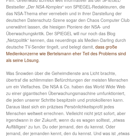
Film. Greenwald schreibt weit informativer als der SPIEGEL-
Bestseller „
Der NSA-Komplex
“ von SPIEGEL-Redakteuren, die
das NSA-Thema eher vernebeln und in ihrer Darstellung der
deutschen Datenschutz-Szene sogar den Chaos Computer Club
unerwähnt lassen, die hiesigen Pioniere der NSA- und
Überwachungskritik. Der SPIEGEL will nur noch das Blog
„Netzpolitik“ kennen, das neuerdings als Medien-Darling durch
deutsche TV-Sender tingelt, und belegt damit,
dass große
Medienkonzerne wie Bertelsmann eher Teil des Problems sind
als seine Lösung
.
Was Snowden über die Geheimdienste ans Licht brachte,
übertraf die schlimmsten Befürchtungen der meisten Menschen
um ein Vielfaches. Die NSA & Co. haben das World Wide Web
zu einer gigantischen Überwachungsmaschine umfunktioniert,
die jeden unserer Schritte bespitzeln und protokollieren kann.
Daraus lässt sich ein präzises Persönlichkeitsprofil jedes
Menschen weltweit errechnen. Vielleicht nicht jetzt sofort, aber
irgendwann in der Zukunft, wenn du es wagen solltest, „etwas
Auffälliges“ zu tun. Du oder jemand, den du kennst. Oder
jemand, der jemanden kennt, den du kennst. Und was ist „etwas