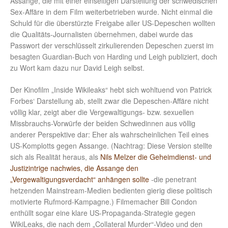
Assange, die mit einer einseitigen Darstellung der schwedischen
Sex-Affäre in dem Film weiterbetrieben wurde. Nicht einmal die
Schuld für die überstürzte Freigabe aller US-Depeschen wollten
die Qualitäts-Journalisten übernehmen, dabei wurde das
Passwort der verschlüsselt zirkulierenden Depeschen zuerst im
besagten Guardian-Buch von Harding und Leigh publiziert, doch
zu Wort kam dazu nur David Leigh selbst.
Der Kinofilm „Inside Wikileaks“ hebt sich wohltuend von Patrick
Forbes‘ Darstellung ab, stellt zwar die Depeschen-Affäre nicht
völlig klar, zeigt aber die Vergewaltigungs- bzw. sexuellen
Missbrauchs-Vorwürfe der beiden Schwedinnen aus völlig
anderer Perspektive dar: Eher als wahrscheinlichen Teil eines
US-Komplotts gegen Assange. (Nachtrag: Diese Version stellte
sich als Realität heraus, als
Nils Melzer die Geheimdienst- und
Justizintrige nachwies, die Assange den
„Vergewaltigungsverdacht“ anhängen sollte
-die penetrant
hetzenden Mainstream-Medien bedienten gierig diese politisch
motivierte Rufmord-Kampagne.) Filmemacher Bill Condon
enthüllt sogar eine klare US-Propaganda-Strategie gegen
WikiLeaks, die nach dem „Collateral Murder“-Video und den