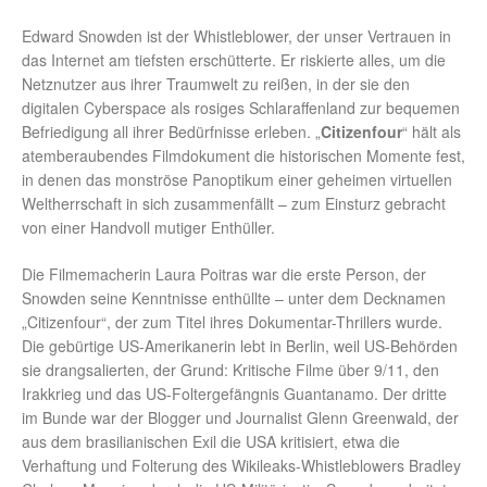
Edward Snowden ist der Whistleblower, der unser Vertrauen in
das Internet am tiefsten erschütterte. Er riskierte alles, um die
Netznutzer aus ihrer Traumwelt zu reißen, in der sie den
digitalen Cyberspace als rosiges Schlaraffenland zur bequemen
Befriedigung all ihrer Bedürfnisse erleben. „
Citizenfour
“ hält als
atemberaubendes Filmdokument die historischen Momente fest,
in denen das monströse Panoptikum einer geheimen virtuellen
Weltherrschaft in sich zusammenfällt – zum Einsturz gebracht
von einer Handvoll mutiger Enthüller.
Die Filmemacherin Laura Poitras war die erste Person, der
Snowden seine Kenntnisse enthüllte – unter dem Decknamen
„Citizenfour“, der zum Titel ihres Dokumentar-Thrillers wurde.
Die gebürtige US-Amerikanerin lebt in Berlin, weil US-Behörden
sie drangsalierten, der Grund: Kritische Filme über 9/11, den
Irakkrieg und das US-Foltergefängnis Guantanamo. Der dritte
im Bunde war der Blogger und Journalist Glenn Greenwald, der
aus dem brasilianischen Exil die USA kritisiert, etwa die
Verhaftung und Folterung des Wikileaks-Whistleblowers Bradley