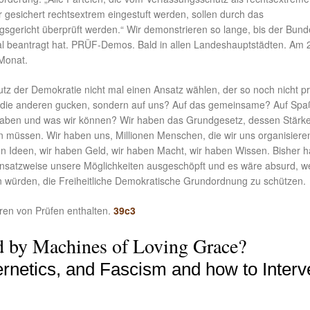
r gesichert rechtsextrem eingestuft werden, sollen durch das
sgericht überprüft werden.“ Wir demonstrieren so lange, bis der Bund
al beantragt hat. PRÜF-Demos. Bald in allen Landeshauptstädten. Am 
Monat.
z der Demokratie nicht mal einen Ansatz wählen, der so noch nicht pr
 die anderen gucken, sondern auf uns? Auf das gemeinsame? Auf Sp
haben und was wir können? Wir haben das Grundgesetz, dessen Stärk
n müssen. Wir haben uns, Millionen Menschen, die wir uns organisiere
n Ideen, wir haben Geld, wir haben Macht, wir haben Wissen. Bisher 
 ansatzweise unsere Möglichkeiten ausgeschöpft und es wäre absurd, w
en würden, die Freiheitliche Demokratische Grundordnung zu schützen.
ren von Prüfen enthalten.
39c3
d by Machines of Loving Grace?
ernetics, and Fascism and how to Inter