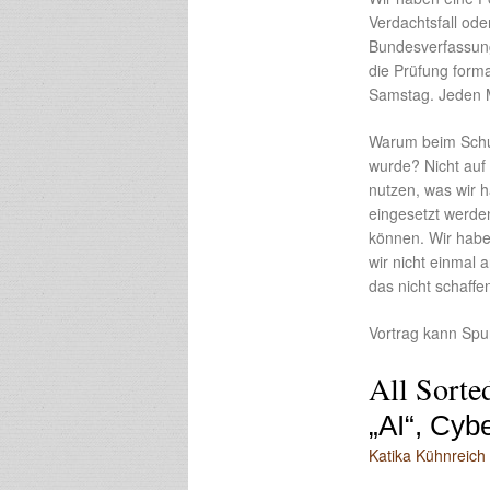
Verdachtsfall ode
Bundesverfassung
die Prüfung form
Samstag. Jeden 
Warum beim Schut
wurde? Nicht auf
nutzen, was wir 
eingesetzt werde
können. Wir habe
wir nicht einmal
das nicht schaff
Vortrag kann Spu
All Sorte
„AI“, Cyb
Katika Kühnreich