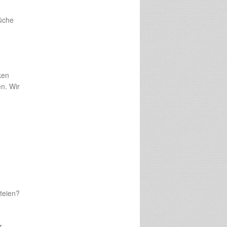
rüche
ken
n. Wir
teien?
r