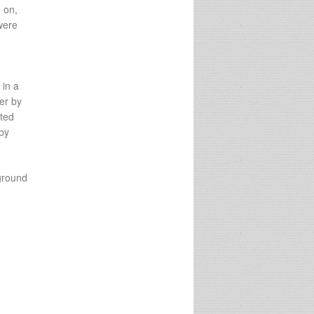
 on,
were
 in a
er by
lted
 by
 ground