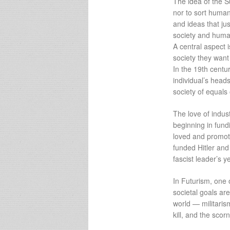
The idea of the S
nor to sort humans
and ideas that jus
society and huma
A central aspect 
society they want 
In the 19th centur
individual’s hea
society of equals
The love of indus
beginning in fund
loved and promote
funded Hitler and 
fascist leader’s 
In Futurism, one 
societal goals are
world — militarism
kill, and the sco