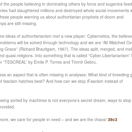
f the people believing in dominating others by force and eugenics lived
ronies had slaughtered millions and destroyed whole social movements 
hese people warning us about authoritarian prophets of doom and
ps are still missing.
ime ideas of authoritarianism met a new player: Cybernetics, the believe
 problems will be solved through technology and we are “All Watched Ov
ng Grace” (Richard Brautigam, 1967). The ideas split, merged, and me
nd quasi-religions. Into something that is called “Cyber-Libertarianism”
r “TESCREAL” by Émile P. Torres and Timnit Gebru.
dress an aspect that is often missing in analyses: What kind of breeding
 of fascism hatches best? And how can we stop iFascism instead of
being sorted by machines is not everyone’s secret dream, ways to stop
provided.
ore, we care for people in need – and we are the chaos!
39c3