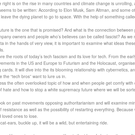
 right is on the rise in many countries and climate change is unrolling, 
 seems to be written: According to Elon Musk, Sam Altman, and some o
to leave the dying planet to go to space. With the help of something calle
future is the one that is promised? And what is the connection between
ompany owners and people who’s believes can be called fascist? As we
a in the hands of very view, it is important to examine what ideas thes
ds.
lore the roots of today’s tech fascism and its love for tech. From the earl
ements in the US and Europe to Futurism and the Holocaust, organise
 cards. It will dive into the its blooming relationship with cybernetics, a
re the “tech bros” want to lure us in.
dress the often overlooked topic of how and when people get comfy with 
f hate and how to stop a white supremacy future where we will be sort
 look on past movements opposing authoritarianism and will examine mi
of resistance as well as the possibility of restarting everything. Because
 loved ones to lose.
at-ears, buckle up, it will be a wild, but entertaining ride.