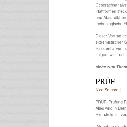
Gesprächsanalyse
Plattformen steck
und Absurditäten 
technologische E
Dieser Vortrag er
extremistischer G
Hass entlarven, 
zeigen, wie Tech
siehe zum Thema
PRÜF
Nico Semsrott
PRÜF! Prüfung Ret
Alles wird in De
Hier stelle ich v
Wir haben eine F