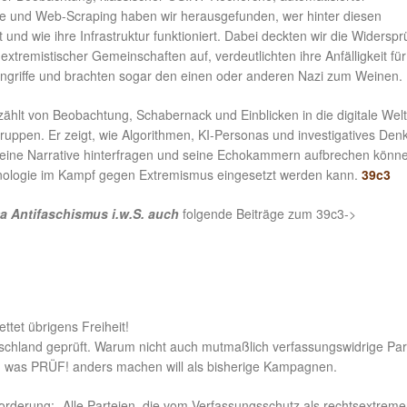
 und Web-Scraping haben wir herausgefunden, wer hinter diesen
t und wie ihre Infrastruktur funktioniert. Dabei deckten wir die Widersp
extremistischer Gemeinschaften auf, verdeutlichten ihre Anfälligkeit für
ingriffe und brachten sogar den einen oder anderen Nazi zum Weinen.
zählt von Beobachtung, Schabernack und Einblicken in die digitale Welt
ruppen. Er zeigt, wie Algorithmen, KI-Personas und investigatives Den
seine Narrative hinterfragen und seine Echokammern aufbrechen könne
nologie im Kampf gegen Extremismus eingesetzt werden kann.
39c3
 Antifaschismus i.w.S. auch
folgende Beiträge zum 39c3->
tet übrigens Freiheit!
utschland geprüft. Warum nicht auch mutmaßlich verfassungswidrige Par
or, was PRÜF! anders machen will als bisherige Kampagnen.
orderung: „Alle Parteien, die vom Verfassungsschutz als rechtsextreme