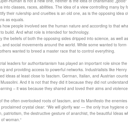
uper-Human is not a new one, neither is the idea of charismatic „good“
 into classes, races, abilities. The idea of a view controlling many by f
tify their rulership and cruelties is an old one, as is the opposing idea o
ns as equals.
is how people involved see the human nature and according to that wha
to build. And what role is intended for technology.
y the beliefs of both the opposing sides dripped into science, as well a
ds, and social movements around the world. While some wanted to form
 others wanted to breed a master race that to control everything.
trial leaders for authoritarianism has played an important role since the
ing and providing access to powerful networks. Industrialists like Henry
d ideas at least close to fascism. German, Italian, and Austrian count
Mussolini. And it is not that they did it because they did not understand
yearning – it was because they shared and loved their aims and violence
of the often overlooked roots of fascism, and its Manifesto the enemies
 proclaimed crystal clear: “We will glorify war — the only true hygiene o
, patriotism, the destructive gesture of anarchist, the beautiful Ideas w
rn of woman.“