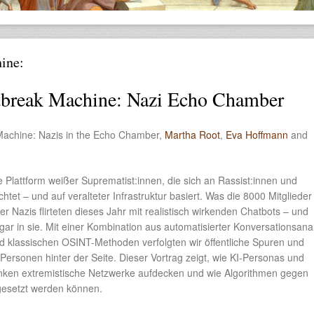
ine:
tbreak Machine: Nazi Echo Chamber
achine: Nazis in the Echo Chamber,
Martha Root
,
Eva Hoffmann
and
e Plattform weißer Suprematist:innen, die sich an Rassist:innen und
chtet – und auf veralteter Infrastruktur basiert. Was die 8000 Mitglieder
er Nazis flirteten dieses Jahr mit realistisch wirkenden Chatbots – und
ogar in sie. Mit einer Kombination aus automatisierter Konversationsana
 klassischen OSINT-Methoden verfolgten wir öffentliche Spuren und
ie Personen hinter der Seite. Dieser Vortrag zeigt, wie KI-Personas und
enken extremistische Netzwerke aufdecken und wie Algorithmen gegen
gesetzt werden können.