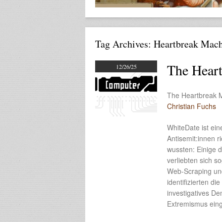
Tag Archives:
Heartbreak Mach
The Hear
12/26/25
The Heartbreak M
Christian Fuchs
WhiteDate ist ein
Antisemit:innen ri
wussten: Einige d
verliebten sich s
Web-Scraping und
identifizierten d
investigatives D
Extremismus ein