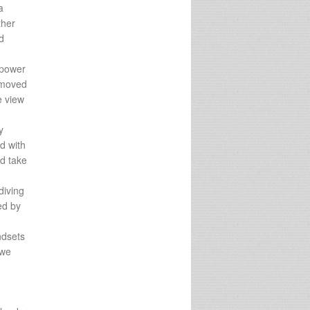
a
ther
d
 power
 moved
e view
y
d with
nd take
diving
ed by
ndsets
 we