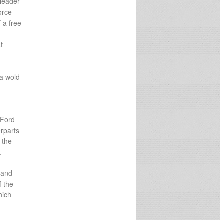
 leader
orce
f a free
t
s
 a wold
 Ford
erparts
 the
.
 and
f the
hich