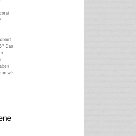
esrat
2.
obiert
aß? Das
en
n
haben
enn wir
vene