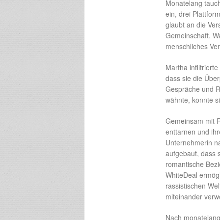
Monatelang tauch
ein, drei Plattfo
glaubt an die Ve
Gemeinschaft. Wa
menschliches Ver
Martha infiltrier
dass sie die Über
Gespräche und Re
wähnte, konnte si
Gemeinsam mit Rep
enttarnen und ihr
Unternehmerin na
aufgebaut, dass s
romantische Bezi
WhiteDeal ermögl
rassistischen Wel
miteinander verw
Nach monatelange