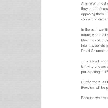
After WWII most o
they and their c
opposing them. T
concentration cam
In the post-war t
future, where all
Machines of Lovi
into new beliefs a
David Golumbia o
This talk will ad
is it where ideas
participating in it?
Furthermore, as 
iFascism will be 
Because we are m