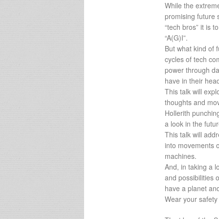
While the extreme
promising future
“tech bros” it is 
“A(G)I”.
But what kind of 
cycles of tech c
power through dat
have in their hea
This talk will exp
thoughts and mov
Hollerith punching
a look in the futu
This talk will ad
into movements o
machines.
And, in taking a
and possibilities 
have a planet and
Wear your safety c