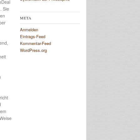
eDeal
. Sie
ßen
META
ber
Anmelden
Eintrags-Feed
gend,
Kommentar-Feed
WordPress.org
eit
m
icht
d
inem
 Weise