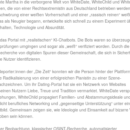
te Martha in die verborgene Welt von WhiteDate, WhiteChild und Whit
rmen, die von einer Rechtsextremistin aus Deutschland betrieben werden
rschwörung einer weißen Vorherrschaft und einer „rassisch reinen“ wei
s als Neugier begann, entwickelte sich schnell zu einem Experiment ü
halten, Technologie und Absurdität.
te das Portal mit „realistischen“ KI-Chatbots. Die Bots waren so überzeu
prüfungen umgingen und sogar als „weiß“ verifiziert worden. Durch die
cherche von digitalen Spuren dieser Gemeinschaft, die sich in Sicherh
e Nutzer identifizieren.
orter:innen der „Die Zeit“ konnten wir die Person hinter der Plattfor
e Radikalisierung von einer erfolgreichen Pianistin zu einer Szene-
chzeichnen. Um ihr Dating-Portal hat sie ein Netzwerk von Websites
einen Nutzern Liebe, Treue und Tradition vermarktet. WhiteDate verspr
ehungen, WhiteChild propagiert Familien- und Abstammungsideale un
icht berufliches Networking und „gegenseitige Unterstützung“ unter e
tbild. Gemeinsam zeigen sie, wie Ideologie und Einsamkeit auf bizarre
oben sein können.
r Beobachtung, klassischer OSINT-Recherche, automatisierter