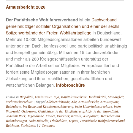
Armutsbericht 2026
Der Paritätische Wohlfahrtsverband
ist ein
Dachverband
gemeinnütziger sozialer Organisationen und einer der sechs
Spitzenverbände der Freien Wohlfahrtspflege
in Deutschland.
Mehr als 10.000 Mitgliedsorganisationen arbeiten bundesweit
unter seinem Dach, konfessionell und parteipolitisch unabhängig
und komplett gemeinnützig. Mit seinen 15 Landesverbänden
und mehr als 280 Kreisgeschäftsstellen unterstützt der
Paritätische die Arbeit seiner Mitglieder. Er repräsentiert und
fördert seine Mitgliedsorganisationen in ihrer fachlichen
Zielsetzung und ihren rechtlichen, gesellschaftlichen und
wirtschaftlichen Belangen.
Infobroschüre
Posted in
Biopolitik
,
Feminismus
,
Info
,
Kapitalismuskritik
,
Medienkritik
,
Mündigkeit
,
Verbraucherschutz
|
Tagged
Alleinerziehende
,
Alte
,
Armutsbericht
,
Armutsquote
,
Behinderte
,
bei Rente und Krankenversicherung
,
beim Unterhaltsvorschuss
,
beim
Wohngeld
,
Gefangene
,
Geflüchtete
,
in der Eingliederungshilfe
,
in der Jugendhilfe
,
Joachim Rock
,
Jugendliche
,
Kinder
,
Klöckner
,
Kranke
,
Kürzungen
,
Menschen mit
Behinderungen
,
Nida-Rümelin
,
Obdachlose
,
Oxfam
,
Paritätische Wohlfahrtsverband
,
Reichtum
,
Sozialstaat
|
1 Comment