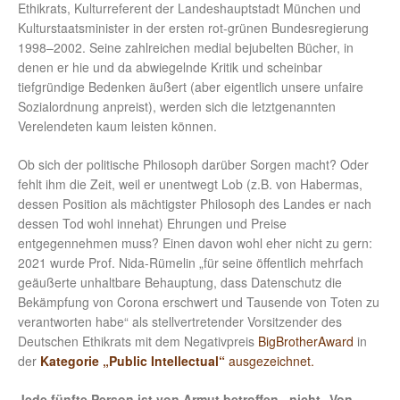
Ethikrats, Kulturreferent der Landeshauptstadt München und
Kulturstaatsminister in der ersten rot-grünen Bundesregierung
1998–2002. Seine zahlreichen medial bejubelten Bücher, in
denen er hie und da abwiegelnde Kritik und scheinbar
tiefgründige Bedenken äußert (aber eigentlich unsere unfaire
Sozialordnung anpreist), werden sich die letztgenannten
Verelendeten kaum leisten können.
Ob sich der politische Philosoph darüber Sorgen macht? Oder
fehlt ihm die Zeit, weil er unentwegt Lob (z.B. von Habermas,
dessen Position als mächtigster Philosoph des Landes er nach
dessen Tod wohl innehat) Ehrungen und Preise
entgegennehmen muss? Einen davon wohl eher nicht zu gern:
2021 wurde Prof. Nida-Rümelin „für seine öffentlich mehrfach
geäußerte unhaltbare Behauptung, dass Datenschutz die
Bekämpfung von Corona erschwert und Tausende von Toten zu
verantworten habe“ als stellvertretender Vorsitzender des
Deutschen Ethikrats mit dem Negativpreis
BigBrotherAward
in
der
Kategorie „Public Intellectual“
ausgezeichnet.
Jede fünfte Person ist von Armut betroffen
–
nicht „Von