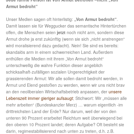
Armut bedroht“
Unser Medien sagen oft hinterlistig:
„Von Armut bedroht“
.
Damit lassen sie für Weggucker das semantische Hintertürchen
offen, die Menschen seien
jetzt
noch nicht arm, sondern diese
Armut drohe ja erst zukünftig (wenn sie sich „nicht anstrengen“
wird moralisierend dazu gedacht). Nein! Sie sind es bereits:
skandalös arm in einem schwerreichen Land. Außerdem
enthüllen die Medien mit ihrem „Von Armut bedroht“
unterschwellig die wahre Funktion dieser angeblich
schicksalhaft-zufälligen sozialen Ungerechtigkeit der
grassierenden Armut: Wir alle sollen damit bedroht werden, in
Armut und Elend gestoßen zu werden, wenn wir uns nicht brav
an den neoliberalen Wirtschaftsbetrieb anpassen, der
unsere
Lebenszeit immer gieriger aufsaugt
; Stichwort: Wir „müssen alle
mehr arbeiten“ (Bundeskanzler Merz) … warum eigentlich -im
drittreichsten Land der Erde? Nur darum, weil der von den
unteren 90 Prozent erarbeitet Reichtum weit überwiegend bei
den oberen 10 Prozent landet; deren Aufgabe? Oft besteht sie
darin, regimestabilisierend nach unten zu treten, d.h. z.B.