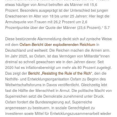
etwas häufiger von Armut betroffen als Männer mit 15,6
Prozent. Besonders ausgeprägt ist der Unterschied bei jungen
Erwachsenen im Alter von 18 bis unter 25 Jahren: Hier liegt die
Armutsquote von Frauen mit 26,2 Prozent um 2,6
Prozentpunkte über der Quote der Männer (23,6 Prozent).“ S.7
Diese bestürzende Alarmmeldung deckt sich auf zynische Weise
mit dem
Oxfam-Bericht über explodierenden Reichtum
in
Deutschland und weltweit: Die Reichen machen die Armen arm.
Im Jahr 2025, so Oxfam, ist das Vermögen von Milliardär*innen
dreimal so schnell gewachsen wie in den Jahren davor. Seit
2020 hat es inflationsbereinigt um mehr als 80 Prozent zugelegt.
Das zeigt der
Bericht „Resisting the Rule of the Rich”
, den die
Nothilfe- und Entwicklungsorganisation Oxfam zu Beginn des
Weltwirtschaftsforums in Davos veröffentlicht. Gleichzeitig lebt
fast die Hälfte der Menschheit in Armut. Die politische Macht von
Superreichen setzt die Demokratie zunehmend unter Druck.
Oxfam fordert die Bundesregierung auf, Superreiche
angemessen zu besteuern, in soziale Gerechtigkeit zu
investieren sowie Mittel für Entwicklungszusammenarbeit wieder