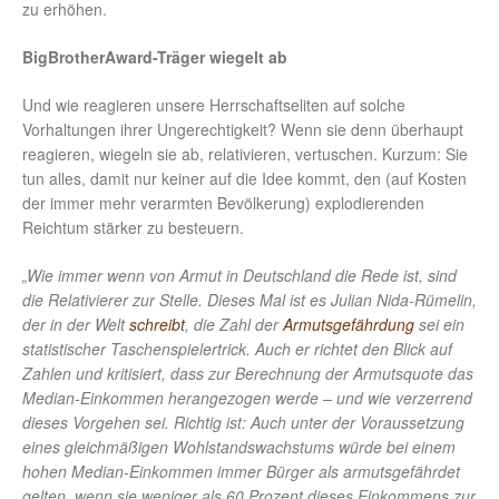
zu erhöhen.
BigBrotherAward-Träger wiegelt ab
Und wie reagieren unsere Herrschaftseliten auf solche
Vorhaltungen ihrer Ungerechtigkeit? Wenn sie denn überhaupt
reagieren, wiegeln sie ab, relativieren, vertuschen. Kurzum: Sie
tun alles, damit nur keiner auf die Idee kommt, den (auf Kosten
der immer mehr verarmten Bevölkerung) explodierenden
Reichtum stärker zu besteuern.
„Wie immer wenn von Armut in Deutschland die Rede ist, sind
die Relativierer zur Stelle. Dieses Mal ist es Julian Nida-Rümelin,
der in der Welt
schreibt
, die Zahl der
Armutsgefährdung
sei ein
statistischer Taschenspielertrick. Auch er richtet den Blick auf
Zahlen und kritisiert, dass zur Berechnung der Armutsquote das
Median-Einkommen herangezogen werde – und wie verzerrend
dieses Vorgehen sei. Richtig ist: Auch unter der Voraussetzung
eines gleichmäßigen Wohlstandswachstums würde bei einem
hohen Median-Einkommen immer Bürger als armutsgefährdet
gelten, wenn sie weniger als 60 Prozent dieses Einkommens zur