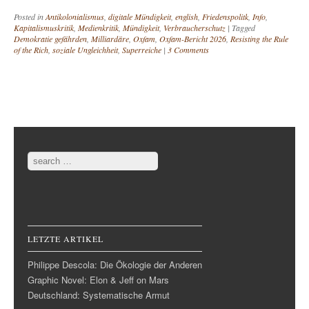
Posted in
Antikolonialismus
,
digitale Mündigkeit
,
english
,
Friedenspolitk
,
Info
,
Kapitalismuskritik
,
Medienkritik
,
Mündigkeit
,
Verbraucherschutz
|
Tagged
Demokratie gefährden
,
Milliardäre
,
Oxfam
,
Oxfam-Bericht 2026
,
Resisting the Rule
of the Rich
,
soziale Ungleichheit
,
Superreiche
|
3 Comments
Post navigation
Search
LETZTE ARTIKEL
Philippe Descola: Die Ökologie der Anderen
Graphic Novel: Elon & Jeff on Mars
Deutschland: Systematische Armut