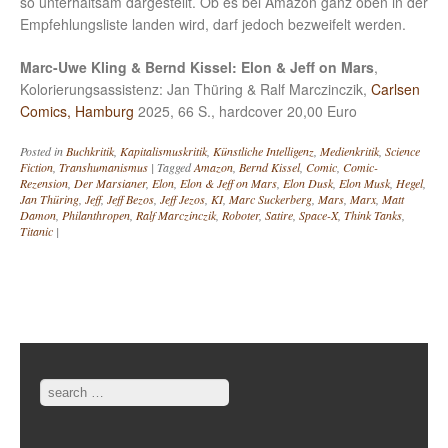
so unterhaltsam dargestellt. Ob es bei Amazon ganz oben in der
Empfehlungsliste landen wird, darf jedoch bezweifelt werden.
Marc-Uwe Kling & Bernd Kissel: Elon & Jeff on Mars
,
Kolorierungsassistenz: Jan Thüring & Ralf Marczinczik,
Carlsen
Comics, Hamburg
2025, 66 S., hardcover 20,00 Euro
Posted in
Buchkritik
,
Kapitalismuskritik
,
Künstliche Intelligenz
,
Medienkritik
,
Science
Fiction
,
Transhumanismus
|
Tagged
Amazon
,
Bernd Kissel
,
Comic
,
Comic-
Rezension
,
Der Marsianer
,
Elon
,
Elon & Jeff on Mars
,
Elon Dusk
,
Elon Musk
,
Hegel
,
Jan Thüring
,
Jeff
,
Jeff Bezos
,
Jeff Jezos
,
KI
,
Marc Suckerberg
,
Mars
,
Marx
,
Matt
Damon
,
Philanthropen
,
Ralf Marczinczik
,
Roboter
,
Satire
,
Space-X
,
Think Tanks
,
Titanic
|
Post navigation
Search