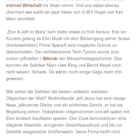
Internet-Wirtschaft
ins Visier nimmt. Und uns dabei ebenso
charmant wie subtil ein paar Ideen von G.W.F.Hegel und Karl
Marx vermittelt.
„Elon & Jeff on Mars“ kam leider etwas zu früh heraus: Erst vor
Kurzem gelang es Elon Musk mit dem Börsengang seiner (krass
überbewerteten) Firma SpaceX eine magische Grenze zu
überschreiten: Der rechtsextreme Tech-Tycoon wurde zum
ersten (offiziellen )
Billionär
der Menschheitsgeschichte. Das
konnten die Satiriker Marc-Uwe Kling und Bernd Kissel noch
nicht wissen. Schade. Da wären noch einige Gags mehr drin
gewesen.
Wie sehen die Satiriker die beiden vielleicht reichsten
Oligarchen der Welt? Multimilliardär Jeff Jezos hat eine riesige
Nase, glänzende Glatze und ein schlichtes Gemüt -er hat als
Begleitung seinen Teddybären mitgenommen und will später mit
Elon kindisch Kaufladen spielen. Elon Dusk kennzeichnen eine
elegante Haartolle, arroganter Gesichtsausdruck und bis zur
Debilität ausgereizter Größenwahn. Seine Firma heißt nicht