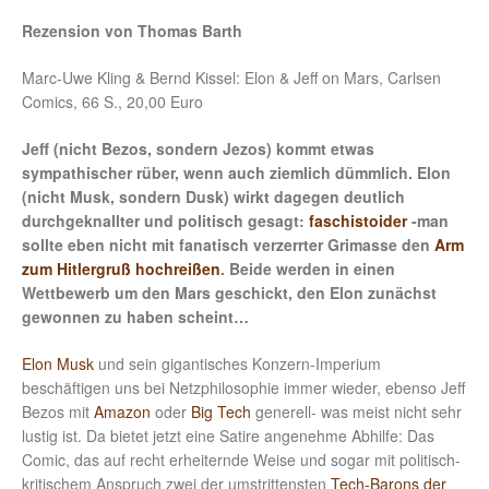
Rezension von Thomas Barth
Marc-Uwe Kling & Bernd Kissel: Elon & Jeff on Mars, Carlsen
Comics, 66 S., 20,00 Euro
Jeff (nicht Bezos, sondern Jezos) kommt etwas
sympathischer rüber, wenn auch ziemlich dümmlich. Elon
(nicht Musk, sondern Dusk) wirkt dagegen deutlich
durchgeknallter und politisch gesagt:
faschistoider
-man
sollte eben nicht mit fanatisch verzerrter Grimasse den
Arm
zum Hitlergruß hochreißen
. Beide werden in einen
Wettbewerb um den Mars geschickt, den Elon zunächst
gewonnen zu haben scheint…
Elon Musk
und sein gigantisches Konzern-Imperium
beschäftigen uns bei Netzphilosophie immer wieder, ebenso Jeff
Bezos mit
Amazon
oder
Big Tech
generell- was meist nicht sehr
lustig ist. Da bietet jetzt eine Satire angenehme Abhilfe: Das
Comic, das auf recht erheiternde Weise und sogar mit politisch-
kritischem Anspruch zwei der umstrittensten
Tech-Barons der