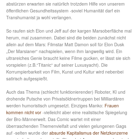
abstürzen erwarten sie natürlich trotzdem Hilfe von unserem
öffentlichen Gesundheitssystem -soviel Humanität darf ein
Transhumanist ja wohl verlangen.
So raufen sich Elon und Jeff auf der kargen Marsoberfläche mal
herum, mal zusammen. Dabei sind die beiden zunächst nicht
allein auf dem Mars: Filmstar Matt Damon soll für Elon Dusk
„Der Marsianer“ nachspielen, wenn ihm langweilig wird. Ein
ultrareiches Genie braucht keine Filme gucken, er lässt sie sich
vorspielen (z.B.“Titanic“ auf seiner Luxusyacht). Die
Korrumpierbarkeit von Film, Kunst und Kultur wird nebenbei
satirisch aufgespießt.
Auch das Thema (schlecht funktionierender) Roboter, KI und
drohende Putsche von Privatsöldnertruppen bei Milliardären
werden humoristisch umgesetzt. Einziges Manko:
Frauen
kommen nicht vor
-vielleicht aber eine realistische Spiegelung
der Bro-Männerwelt. Das Comic wartet mit einer
überraschenden Themenvielfalt und vielen gelungenen Gags
auf -selten wurde der
absurde Kapitalismus der Netzkonzerne