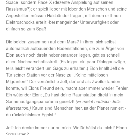
Space- sondern Race-X (dezente Anspielung auf seinen
Rassismus?); er spielt lieber mit lebenden Menschen und seine
Angestellten müssen Halsbänder tragen, mit denen er ihnen
Elektroschocks erteilt -bei mangelnder Unterwürfigkeit oder
einfach so zum Spaß.
Die beiden zusammen auf dem Mars? In ihren sich selbst
automatisch aufbauenden Bodenstationen, die zum Ärger von
Elon auch noch direkt nebeneinander liegen, gibt es schnell
einen Nachbarschaftsstreit. (Es folgen ein paar Dialogauszüge,
teils leicht verändert um Gags zu erhalten.) Elon knallt Jeff die
Tür seiner Station vor der Nase zu: „Keine mittellosen
Migranten!“ Der versönliche Jeff, der erst als Zweiter landen
konnte, will Elons Freund sein, macht aber immer wieder Fehler.
Ein wütender Elon: „Du hast deine Raumstation direkt in mein
Sonnenaufgangspanorama gesetzt!
(Er meint natürlich Jeffs
Marsstation.)
Kaum sind Menschen hier, ist der Planet ruiniert -
du rücksichtsloser Egoist.“
Jeff: Ich denke immer nur an mich. Wofür hältst du mich? Einen
Sozialisten?