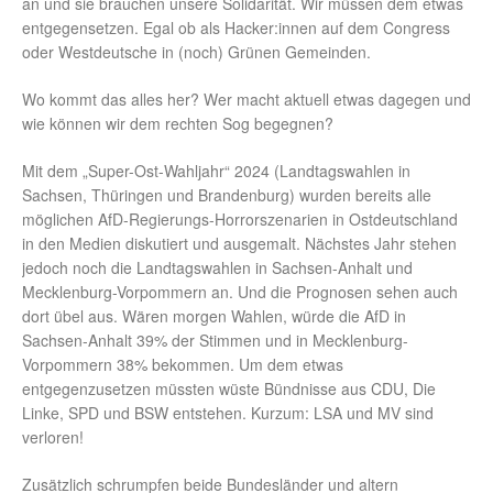
an und sie brauchen unsere Solidarität. Wir müssen dem etwas
entgegensetzen. Egal ob als Hacker:innen auf dem Congress
oder Westdeutsche in (noch) Grünen Gemeinden.
Wo kommt das alles her? Wer macht aktuell etwas dagegen und
wie können wir dem rechten Sog begegnen?
Mit dem „Super-Ost-Wahljahr“ 2024 (Landtagswahlen in
Sachsen, Thüringen und Brandenburg) wurden bereits alle
möglichen AfD-Regierungs-Horrorszenarien in Ostdeutschland
in den Medien diskutiert und ausgemalt. Nächstes Jahr stehen
jedoch noch die Landtagswahlen in Sachsen-Anhalt und
Mecklenburg-Vorpommern an. Und die Prognosen sehen auch
dort übel aus. Wären morgen Wahlen, würde die AfD in
Sachsen-Anhalt 39% der Stimmen und in Mecklenburg-
Vorpommern 38% bekommen. Um dem etwas
entgegenzusetzen müssten wüste Bündnisse aus CDU, Die
Linke, SPD und BSW entstehen. Kurzum: LSA und MV sind
verloren!
Zusätzlich schrumpfen beide Bundesländer und altern