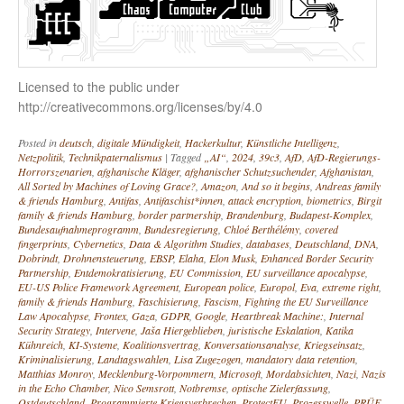
Licensed to the public under
http://creativecommons.org/licenses/by/4.0
Posted in
deutsch
,
digitale Mündigkeit
,
Hackerkultur
,
Künstliche Intelligenz
,
Netzpolitik
,
Technikpaternalismus
|
Tagged
„AI“
,
2024
,
39c3
,
AfD
,
AfD-Regierungs-
Horrorszenarien
,
afghanische Kläger
,
afghanischer Schutzsuchender
,
Afghanistan
,
All Sorted by Machines of Loving Grace?
,
Amazon
,
And so it begins
,
Andreas family
& friends Hamburg
,
Antifas
,
Antifaschist*innen
,
attack encryption
,
biometrics
,
Birgit
family & friends Hamburg
,
border partnership
,
Brandenburg
,
Budapest-Komplex
,
Bundesaufnahmeprogramm
,
Bundesregierung
,
Chloé Berthélémy
,
covered
fingerprints
,
Cybernetics
,
Data & Algorithm Studies
,
databases
,
Deutschland
,
DNA
,
Dobrindt
,
Drohnensteuerung
,
EBSP
,
Elaha
,
Elon Musk
,
Enhanced Border Security
Partnership
,
Entdemokratisierung
,
EU Commission
,
EU surveillance apocalypse
,
EU-US Police Framework Agreement
,
European police
,
Europol
,
Eva
,
extreme right
,
family & friends Hamburg
,
Faschisierung
,
Fascism
,
Fighting the EU Surveillance
Law Apocalypse
,
Frontex
,
Gaza
,
GDPR
,
Google
,
Heartbreak Machine:
,
Internal
Security Strategy
,
Intervene
,
Jaša Hiergeblieben
,
juristische Eskalation
,
Katika
Kühnreich
,
KI-Systeme
,
Koalitionsvertrag
,
Konversationsanalyse
,
Kriegseinsatz
,
Kriminalisierung
,
Landtagswahlen
,
Lisa Zugezogen
,
mandatory data retention
,
Matthias Monroy
,
Mecklenburg-Vorpommern
,
Microsoft
,
Mordabsichten
,
Nazi
,
Nazis
in the Echo Chamber
,
Nico Semsrott
,
Notbremse
,
optische Zielerfassung
,
Ostdeutschland
,
Programmierte Kriegsverbrechen
,
ProtectEU
,
Prozesswelle
,
PRÜF
,