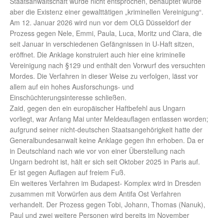
Staatsanwaltschaft wurde nicht entsprochen, behauptet wurde
aber die Existenz einer gewalttätigen „kriminellen Vereinigung“.
Am 12. Januar 2026 wird nun vor dem OLG Düsseldorf der
Prozess gegen Nele, Emmi, Paula, Luca, Moritz und Clara, die
seit Januar in verschiedenen Gefängnissen in U-Haft sitzen,
eröffnet. Die Anklage konstruiert auch hier eine kriminelle
Vereinigung nach §129 und enthält den Vorwurf des versuchten
Mordes. Die Verfahren in dieser Weise zu verfolgen, lässt vor
allem auf ein hohes Ausforschungs- und
Einschüchterungsinteresse schließen.
Zaid, gegen den ein europäischer Haftbefehl aus Ungarn
vorliegt, war Anfang Mai unter Meldeauflagen entlassen worden;
aufgrund seiner nicht-deutschen Staatsangehörigkeit hatte der
Generalbundesanwalt keine Anklage gegen ihn erhoben. Da er
in Deutschland nach wie vor von einer Überstellung nach
Ungarn bedroht ist, hält er sich seit Oktober 2025 in Paris auf.
Er ist gegen Auflagen auf freiem Fuß.
Ein weiteres Verfahren im Budapest- Komplex wird in Dresden
zusammen mit Vorwürfen aus dem Antifa Ost Verfahren
verhandelt. Der Prozess gegen Tobi, Johann, Thomas (Nanuk),
Paul und zwei weitere Personen wird bereits im November