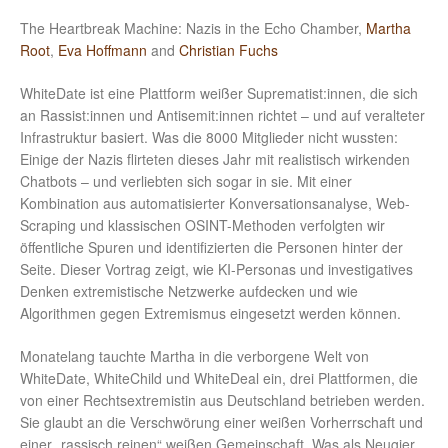
The Heartbreak Machine: Nazis in the Echo Chamber,
Martha
Root
,
Eva Hoffmann
and
Christian Fuchs
WhiteDate ist eine Plattform weißer Suprematist:innen, die sich
an Rassist:innen und Antisemit:innen richtet – und auf veralteter
Infrastruktur basiert. Was die 8000 Mitglieder nicht wussten:
Einige der Nazis flirteten dieses Jahr mit realistisch wirkenden
Chatbots – und verliebten sich sogar in sie. Mit einer
Kombination aus automatisierter Konversationsanalyse, Web-
Scraping und klassischen OSINT-Methoden verfolgten wir
öffentliche Spuren und identifizierten die Personen hinter der
Seite. Dieser Vortrag zeigt, wie KI-Personas und investigatives
Denken extremistische Netzwerke aufdecken und wie
Algorithmen gegen Extremismus eingesetzt werden können.
Monatelang tauchte Martha in die verborgene Welt von
WhiteDate, WhiteChild und WhiteDeal ein, drei Plattformen, die
von einer Rechtsextremistin aus Deutschland betrieben werden.
Sie glaubt an die Verschwörung einer weißen Vorherrschaft und
einer „rassisch reinen“ weißen Gemeinschaft. Was als Neugier