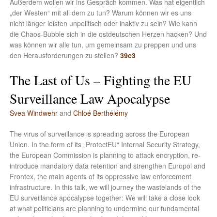
Außerdem wollen wir ins Gespräch kommen. Was hat eigentlich
„der Westen“ mit all dem zu tun? Warum können wir es uns
nicht länger leisten unpolitisch oder inaktiv zu sein? Wie kann
die Chaos-Bubble sich in die ostdeutschen Herzen hacken? Und
was können wir alle tun, um gemeinsam zu preppen und uns
den Herausforderungen zu stellen?
39c3
The Last of Us – Fighting the EU
Surveillance Law Apocalypse
Svea Windwehr
and
Chloé Berthélémy
The virus of surveillance is spreading across the European
Union. In the form of its „ProtectEU“ Internal Security Strategy,
the European Commission is planning to attack encryption, re-
introduce mandatory data retention and strengthen Europol and
Frontex, the main agents of its oppressive law enforcement
infrastructure. In this talk, we will journey the wastelands of the
EU surveillance apocalypse together: We will take a close look
at what politicians are planning to undermine our fundamental