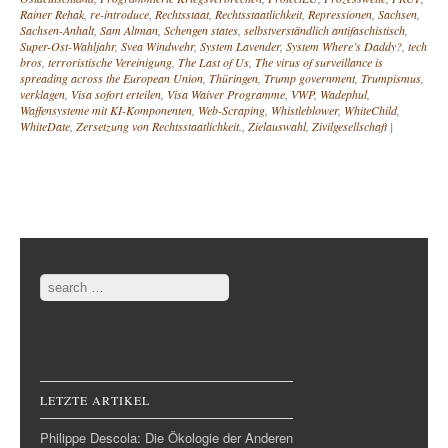
Rainer Rehak
,
re-introduce
,
Rechtsstaat
,
Rechtsstaatlichkeit
,
Repressionen
,
Sachsen
,
Sachsen-Anhalt
,
Sam Altman
,
Schengen states
,
selbstverständlich antifaschistisch
,
Super-Ost-Wahljahr
,
Svea Windwehr
,
System Lavender
,
System Where’s Daddy?
,
tech
bros
,
terroristische Vereinigung
,
The Last of Us
,
The virus of surveillance is
spreading across the European Union
,
Thüringen
,
Trump government
,
Trumpismus
,
verklagen
,
Visa sofort erteilen
,
Visa Waiver Programme
,
VWP
,
Wadephul
,
Waffensysteme mit KI-Komponenten
,
Web-Scraping
,
Whistleblower
,
WhiteChild
,
WhiteDate
,
Zersetzung von Rechtsstaatlichkeit.
,
Zielauswahl
,
Zivilgesellschaft
|
Post navigation
Search
LETZTE ARTIKEL
Philippe Descola: Die Ökologie der Anderen