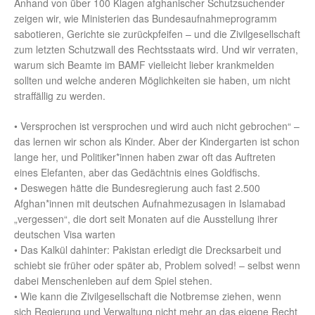
Anhand von über 100 Klagen afghanischer Schutzsuchender
zeigen wir, wie Ministerien das Bundesaufnahmeprogramm
sabotieren, Gerichte sie zurückpfeifen – und die Zivilgesellschaft
zum letzten Schutzwall des Rechtsstaats wird. Und wir verraten,
warum sich Beamte im BAMF vielleicht lieber krankmelden
sollten und welche anderen Möglichkeiten sie haben, um nicht
straffällig zu werden.
• Versprochen ist versprochen und wird auch nicht gebrochen“ –
das lernen wir schon als Kinder. Aber der Kindergarten ist schon
lange her, und Politiker*innen haben zwar oft das Auftreten
eines Elefanten, aber das Gedächtnis eines Goldfischs.
• Deswegen hätte die Bundesregierung auch fast 2.500
Afghan*innen mit deutschen Aufnahmezusagen in Islamabad
„vergessen“, die dort seit Monaten auf die Ausstellung ihrer
deutschen Visa warten
• Das Kalkül dahinter: Pakistan erledigt die Drecksarbeit und
schiebt sie früher oder später ab, Problem solved! – selbst wenn
dabei Menschenleben auf dem Spiel stehen.
• Wie kann die Zivilgesellschaft die Notbremse ziehen, wenn
sich Regierung und Verwaltung nicht mehr an das eigene Recht