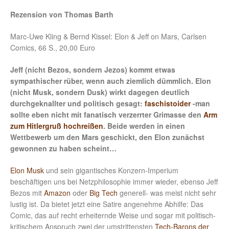
Rezension von Thomas Barth
Marc-Uwe Kling & Bernd Kissel: Elon & Jeff on Mars, Carlsen
Comics, 66 S., 20,00 Euro
Jeff (nicht Bezos, sondern Jezos) kommt etwas
sympathischer rüber, wenn auch ziemlich dümmlich. Elon
(nicht Musk, sondern Dusk) wirkt dagegen deutlich
durchgeknallter und politisch gesagt:
faschistoider
-man
sollte eben nicht mit fanatisch verzerrter Grimasse den
Arm
zum Hitlergruß hochreißen
. Beide werden in einen
Wettbewerb um den Mars geschickt, den Elon zunächst
gewonnen zu haben scheint…
Elon Musk
und sein gigantisches Konzern-Imperium
beschäftigen uns bei Netzphilosophie immer wieder, ebenso Jeff
Bezos mit
Amazon
oder
Big Tech
generell- was meist nicht sehr
lustig ist. Da bietet jetzt eine Satire angenehme Abhilfe: Das
Comic, das auf recht erheiternde Weise und sogar mit politisch-
kritischem Anspruch zwei der umstrittensten
Tech-Barons der