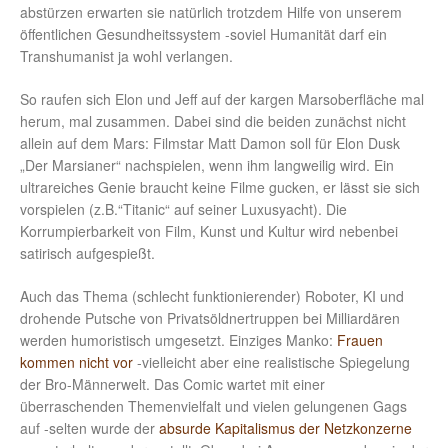
abstürzen erwarten sie natürlich trotzdem Hilfe von unserem
öffentlichen Gesundheitssystem -soviel Humanität darf ein
Transhumanist ja wohl verlangen.
So raufen sich Elon und Jeff auf der kargen Marsoberfläche mal
herum, mal zusammen. Dabei sind die beiden zunächst nicht
allein auf dem Mars: Filmstar Matt Damon soll für Elon Dusk
„Der Marsianer“ nachspielen, wenn ihm langweilig wird. Ein
ultrareiches Genie braucht keine Filme gucken, er lässt sie sich
vorspielen (z.B.“Titanic“ auf seiner Luxusyacht). Die
Korrumpierbarkeit von Film, Kunst und Kultur wird nebenbei
satirisch aufgespießt.
Auch das Thema (schlecht funktionierender) Roboter, KI und
drohende Putsche von Privatsöldnertruppen bei Milliardären
werden humoristisch umgesetzt. Einziges Manko:
Frauen
kommen nicht vor
-vielleicht aber eine realistische Spiegelung
der Bro-Männerwelt. Das Comic wartet mit einer
überraschenden Themenvielfalt und vielen gelungenen Gags
auf -selten wurde der
absurde Kapitalismus der Netzkonzerne