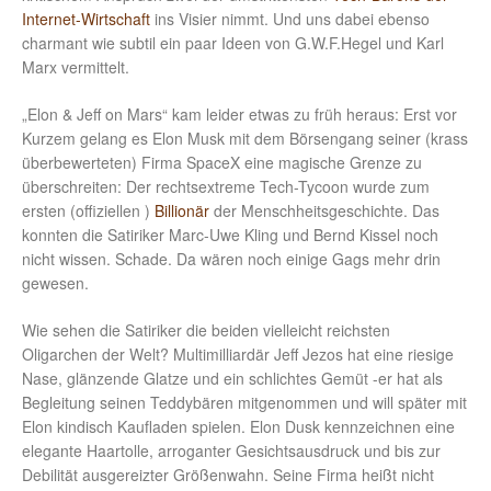
Internet-Wirtschaft
ins Visier nimmt. Und uns dabei ebenso
charmant wie subtil ein paar Ideen von G.W.F.Hegel und Karl
Marx vermittelt.
„Elon & Jeff on Mars“ kam leider etwas zu früh heraus: Erst vor
Kurzem gelang es Elon Musk mit dem Börsengang seiner (krass
überbewerteten) Firma SpaceX eine magische Grenze zu
überschreiten: Der rechtsextreme Tech-Tycoon wurde zum
ersten (offiziellen )
Billionär
der Menschheitsgeschichte. Das
konnten die Satiriker Marc-Uwe Kling und Bernd Kissel noch
nicht wissen. Schade. Da wären noch einige Gags mehr drin
gewesen.
Wie sehen die Satiriker die beiden vielleicht reichsten
Oligarchen der Welt? Multimilliardär Jeff Jezos hat eine riesige
Nase, glänzende Glatze und ein schlichtes Gemüt -er hat als
Begleitung seinen Teddybären mitgenommen und will später mit
Elon kindisch Kaufladen spielen. Elon Dusk kennzeichnen eine
elegante Haartolle, arroganter Gesichtsausdruck und bis zur
Debilität ausgereizter Größenwahn. Seine Firma heißt nicht