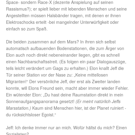
Space- sondern Race-X (dezente Anspielung auf seinen
Rassismus?); er spielt lieber mit lebenden Menschen und seine
Angestellten müssen Halsbänder tragen, mit denen er ihnen
Elektroschocks erteilt -bei mangelnder Unterwürfigkeit oder
einfach so zum Spaß.
Die beiden zusammen auf dem Mars? In ihren sich selbst
automatisch aufbauenden Bodenstationen, die zum Ärger von
Elon auch noch direkt nebeneinander liegen, gibt es schnell
einen Nachbarschaftsstreit. (Es folgen ein paar Dialogauszüge,
teils leicht verändert um Gags zu erhalten.) Elon knallt Jeff die
Tür seiner Station vor der Nase zu: „Keine mittellosen
Migranten!“ Der versönliche Jeff, der erst als Zweiter landen
konnte, will Elons Freund sein, macht aber immer wieder Fehler.
Ein wütender Elon: „Du hast deine Raumstation direkt in mein
Sonnenaufgangspanorama gesetzt!
(Er meint natürlich Jeffs
Marsstation.)
Kaum sind Menschen hier, ist der Planet ruiniert -
du rücksichtsloser Egoist.“
Jeff: Ich denke immer nur an mich. Wofür hältst du mich? Einen
Sozialisten?