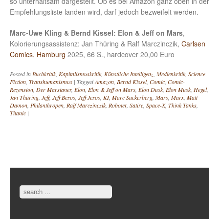
so unterhaltsam dargestellt. Ob es bei Amazon ganz oben in der
Empfehlungsliste landen wird, darf jedoch bezweifelt werden.
Marc-Uwe Kling & Bernd Kissel: Elon & Jeff on Mars
,
Kolorierungsassistenz: Jan Thüring & Ralf Marczinczik,
Carlsen
Comics, Hamburg
2025, 66 S., hardcover 20,00 Euro
Posted in
Buchkritik
,
Kapitalismuskritik
,
Künstliche Intelligenz
,
Medienkritik
,
Science
Fiction
,
Transhumanismus
|
Tagged
Amazon
,
Bernd Kissel
,
Comic
,
Comic-
Rezension
,
Der Marsianer
,
Elon
,
Elon & Jeff on Mars
,
Elon Dusk
,
Elon Musk
,
Hegel
,
Jan Thüring
,
Jeff
,
Jeff Bezos
,
Jeff Jezos
,
KI
,
Marc Suckerberg
,
Mars
,
Marx
,
Matt
Damon
,
Philanthropen
,
Ralf Marczinczik
,
Roboter
,
Satire
,
Space-X
,
Think Tanks
,
Titanic
|
Post navigation
Search