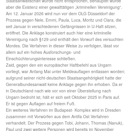
Staatsanwaltschaft wurde nicht entsprochen, behauptet wurde
aber die Existenz einer gewalttätigen „kriminellen Vereinigung“.
Am 12. Januar 2026 wird nun vor dem OLG Düsseldorf der
Prozess gegen Nele, Emmi, Paula, Luca, Moritz und Clara, die
seit Januar in verschiedenen Gefängnissen in U-Haft sitzen,
eröffnet. Die Anklage konstruiert auch hier eine kriminelle
Vereinigung nach §129 und enthält den Vorwurf des versuchten
Mordes. Die Verfahren in dieser Weise zu verfolgen, lässt vor
allem auf ein hohes Ausforschungs- und
Einschüchterungsinteresse schließen.
Zaid, gegen den ein europäischer Haftbefehl aus Ungarn
vorliegt, war Anfang Mai unter Meldeauflagen entlassen worden;
aufgrund seiner nicht-deutschen Staatsangehörigkeit hatte der
Generalbundesanwalt keine Anklage gegen ihn erhoben. Da er
in Deutschland nach wie vor von einer Überstellung nach
Ungarn bedroht ist, hält er sich seit Oktober 2025 in Paris auf.
Er ist gegen Auflagen auf freiem Fuß.
Ein weiteres Verfahren im Budapest- Komplex wird in Dresden
zusammen mit Vorwürfen aus dem Antifa Ost Verfahren
verhandelt. Der Prozess gegen Tobi, Johann, Thomas (Nanuk),
Paul und zwei weitere Personen wird bereits im November