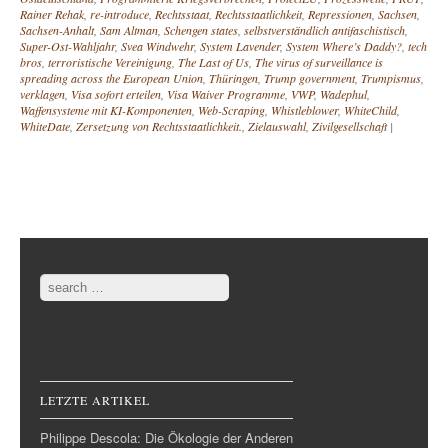
Rainer Rehak
,
re-introduce
,
Rechtsstaat
,
Rechtsstaatlichkeit
,
Repressionen
,
Sachsen
,
Sachsen-Anhalt
,
Sam Altman
,
Schengen states
,
selbstverständlich antifaschistisch
,
Super-Ost-Wahljahr
,
Svea Windwehr
,
System Lavender
,
System Where’s Daddy?
,
tech
bros
,
terroristische Vereinigung
,
The Last of Us
,
The virus of surveillance is
spreading across the European Union
,
Thüringen
,
Trump government
,
Trumpismus
,
verklagen
,
Visa sofort erteilen
,
Visa Waiver Programme
,
VWP
,
Wadephul
,
Waffensysteme mit KI-Komponenten
,
Web-Scraping
,
Whistleblower
,
WhiteChild
,
WhiteDate
,
Zersetzung von Rechtsstaatlichkeit.
,
Zielauswahl
,
Zivilgesellschaft
|
Post navigation
Search
LETZTE ARTIKEL
Philippe Descola: Die Ökologie der Anderen