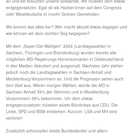
an und sie brauchen unsere Solidarität. Wir müssen dem etwas
entgegensetzen. Egal ob als Hacker:innen auf dem Congress
oder Westdeutsche in (noch) Grünen Gemeinden.
Wo kommt das alles her? Wer macht aktuell etwas dagegen und
wie können wir dem rechten Sog begegnen?
Mit dem „Super-Ost-Wahljahr“ 2024 (Landtagswahlen in
Sachsen, Thüringen und Brandenburg) wurden bereits alle
möglichen AfD-Regierungs-Horrorszenarien in Ostdeutschland
in den Medien diskutiert und ausgemalt. Nächstes Jahr stehen
jedoch noch die Landtagswahlen in Sachsen-Anhalt und
Mecklenburg-Vorpommern an. Und die Prognosen sehen auch
dort übel aus. Wären morgen Wahlen, würde die AfD in
Sachsen-Anhalt 39% der Stimmen und in Mecklenburg-
Vorpommern 38% bekommen. Um dem etwas
entgegenzusetzen müssten wüste Bündnisse aus CDU, Die
Linke, SPD und BSW entstehen. Kurzum: LSA und MV sind
verloren!
Zusätzlich schrumpfen beide Bundesländer und altern