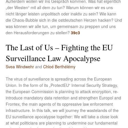
Außerdem wollen wir ins Gespräch kommen. Was hat eigentlich
„der Westen“ mit all dem zu tun? Warum können wir es uns
nicht länger leisten unpolitisch oder inaktiv zu sein? Wie kann
die Chaos-Bubble sich in die ostdeutschen Herzen hacken? Und
was können wir alle tun, um gemeinsam zu preppen und uns
den Herausforderungen zu stellen?
39c3
The Last of Us – Fighting the EU
Surveillance Law Apocalypse
Svea Windwehr
and
Chloé Berthélémy
The virus of surveillance is spreading across the European
Union. In the form of its „ProtectEU“ Internal Security Strategy,
the European Commission is planning to attack encryption, re-
introduce mandatory data retention and strengthen Europol and
Frontex, the main agents of its oppressive law enforcement
infrastructure. In this talk, we will journey the wastelands of the
EU surveillance apocalypse together: We will take a close look
at what politicians are planning to undermine our fundamental