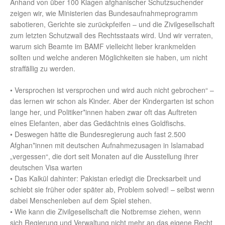
Anhand von über 100 Klagen afghanischer Schutzsuchender
zeigen wir, wie Ministerien das Bundesaufnahmeprogramm
sabotieren, Gerichte sie zurückpfeifen – und die Zivilgesellschaft
zum letzten Schutzwall des Rechtsstaats wird. Und wir verraten,
warum sich Beamte im BAMF vielleicht lieber krankmelden
sollten und welche anderen Möglichkeiten sie haben, um nicht
straffällig zu werden.
• Versprochen ist versprochen und wird auch nicht gebrochen“ –
das lernen wir schon als Kinder. Aber der Kindergarten ist schon
lange her, und Politiker*innen haben zwar oft das Auftreten
eines Elefanten, aber das Gedächtnis eines Goldfischs.
• Deswegen hätte die Bundesregierung auch fast 2.500
Afghan*innen mit deutschen Aufnahmezusagen in Islamabad
„vergessen“, die dort seit Monaten auf die Ausstellung ihrer
deutschen Visa warten
• Das Kalkül dahinter: Pakistan erledigt die Drecksarbeit und
schiebt sie früher oder später ab, Problem solved! – selbst wenn
dabei Menschenleben auf dem Spiel stehen.
• Wie kann die Zivilgesellschaft die Notbremse ziehen, wenn
sich Regierung und Verwaltung nicht mehr an das eigene Recht