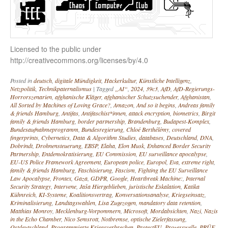
Licensed to the public under
http://creativecommons.org/licenses/by/4.0
Posted in
deutsch
,
digitale Mündigkeit
,
Hackerkultur
,
Künstliche Intelligenz
,
Netzpolitik
,
Technikpaternalismus
|
Tagged
„AI“
,
2024
,
39c3
,
AfD
,
AfD-Regierungs-
Horrorszenarien
,
afghanische Kläger
,
afghanischer Schutzsuchender
,
Afghanistan
,
All Sorted by Machines of Loving Grace?
,
Amazon
,
And so it begins
,
Andreas family
& friends Hamburg
,
Antifas
,
Antifaschist*innen
,
attack encryption
,
biometrics
,
Birgit
family & friends Hamburg
,
border partnership
,
Brandenburg
,
Budapest-Komplex
,
Bundesaufnahmeprogramm
,
Bundesregierung
,
Chloé Berthélémy
,
covered
fingerprints
,
Cybernetics
,
Data & Algorithm Studies
,
databases
,
Deutschland
,
DNA
,
Dobrindt
,
Drohnensteuerung
,
EBSP
,
Elaha
,
Elon Musk
,
Enhanced Border Security
Partnership
,
Entdemokratisierung
,
EU Commission
,
EU surveillance apocalypse
,
EU-US Police Framework Agreement
,
European police
,
Europol
,
Eva
,
extreme right
,
family & friends Hamburg
,
Faschisierung
,
Fascism
,
Fighting the EU Surveillance
Law Apocalypse
,
Frontex
,
Gaza
,
GDPR
,
Google
,
Heartbreak Machine:
,
Internal
Security Strategy
,
Intervene
,
Jaša Hiergeblieben
,
juristische Eskalation
,
Katika
Kühnreich
,
KI-Systeme
,
Koalitionsvertrag
,
Konversationsanalyse
,
Kriegseinsatz
,
Kriminalisierung
,
Landtagswahlen
,
Lisa Zugezogen
,
mandatory data retention
,
Matthias Monroy
,
Mecklenburg-Vorpommern
,
Microsoft
,
Mordabsichten
,
Nazi
,
Nazis
in the Echo Chamber
,
Nico Semsrott
,
Notbremse
,
optische Zielerfassung
,
Ostdeutschland
,
Programmierte Kriegsverbrechen
,
ProtectEU
,
Prozesswelle
,
PRÜF
,