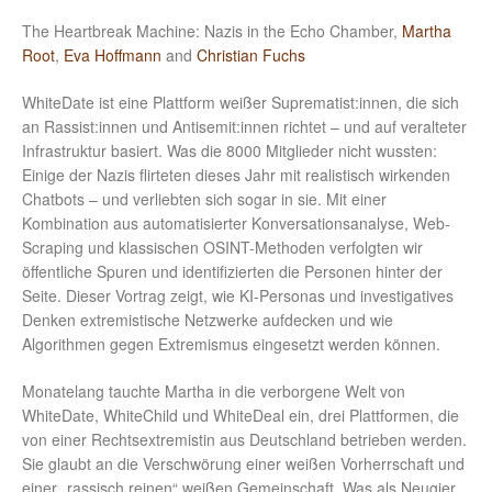
The Heartbreak Machine: Nazis in the Echo Chamber,
Martha
Root
,
Eva Hoffmann
and
Christian Fuchs
WhiteDate ist eine Plattform weißer Suprematist:innen, die sich
an Rassist:innen und Antisemit:innen richtet – und auf veralteter
Infrastruktur basiert. Was die 8000 Mitglieder nicht wussten:
Einige der Nazis flirteten dieses Jahr mit realistisch wirkenden
Chatbots – und verliebten sich sogar in sie. Mit einer
Kombination aus automatisierter Konversationsanalyse, Web-
Scraping und klassischen OSINT-Methoden verfolgten wir
öffentliche Spuren und identifizierten die Personen hinter der
Seite. Dieser Vortrag zeigt, wie KI-Personas und investigatives
Denken extremistische Netzwerke aufdecken und wie
Algorithmen gegen Extremismus eingesetzt werden können.
Monatelang tauchte Martha in die verborgene Welt von
WhiteDate, WhiteChild und WhiteDeal ein, drei Plattformen, die
von einer Rechtsextremistin aus Deutschland betrieben werden.
Sie glaubt an die Verschwörung einer weißen Vorherrschaft und
einer „rassisch reinen“ weißen Gemeinschaft. Was als Neugier