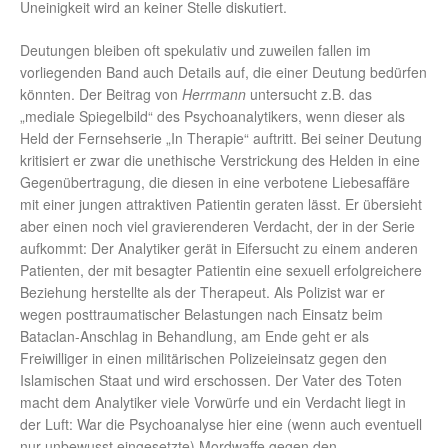
Uneinigkeit wird an keiner Stelle diskutiert.
Deutungen bleiben oft spekulativ und zuweilen fallen im
vorliegenden Band auch Details auf, die einer Deutung bedürfen
könnten. Der Beitrag von
Herrmann
untersucht z.B. das
„mediale Spiegelbild“ des Psychoanalytikers, wenn dieser als
Held der Fernsehserie „In Therapie“ auftritt. Bei seiner Deutung
kritisiert er zwar die unethische Verstrickung des Helden in eine
Gegenübertragung, die diesen in eine verbotene Liebesaffäre
mit einer jungen attraktiven Patientin geraten lässt. Er übersieht
aber einen noch viel gravierenderen Verdacht, der in der Serie
aufkommt: Der Analytiker gerät in Eifersucht zu einem anderen
Patienten, der mit besagter Patientin eine sexuell erfolgreichere
Beziehung herstellte als der Therapeut. Als Polizist war er
wegen posttraumatischer Belastungen nach Einsatz beim
Bataclan-Anschlag in Behandlung, am Ende geht er als
Freiwilliger in einen militärischen Polizeieinsatz gegen den
Islamischen Staat und wird erschossen. Der Vater des Toten
macht dem Analytiker viele Vorwürfe und ein Verdacht liegt in
der Luft: War die Psychoanalyse hier eine (wenn auch eventuell
nur unbewusst eingesetzte) Mordwaffe gegen den