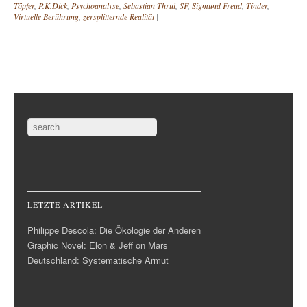
Töpfer
,
P.K.Dick
,
Psychoanalyse
,
Sebastian Thrul
,
SF
,
Sigmund Freud
,
Tinder
,
Virtuelle Berührung
,
zersplitternde Realität
|
Post navigation
Search
LETZTE ARTIKEL
Philippe Descola: Die Ökologie der Anderen
Graphic Novel: Elon & Jeff on Mars
Deutschland: Systematische Armut