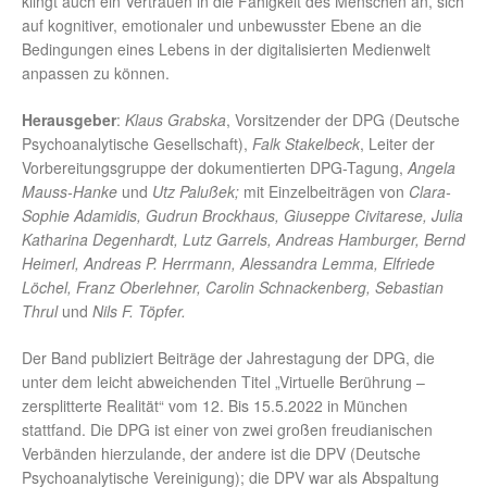
klingt auch ein Vertrauen in die Fähigkeit des Menschen an, sich
auf kognitiver, emotionaler und unbewusster Ebene an die
Bedingungen eines Lebens in der digitalisierten Medienwelt
anpassen zu können.
Herausgeber
:
Klaus Grabska
, Vorsitzender der DPG (Deutsche
Psychoanalytische Gesellschaft),
Falk Stakelbeck
, Leiter der
Vorbereitungsgruppe der dokumentierten DPG-Tagung,
Angela
Mauss-Hanke
und
Utz Palußek;
mit Einzelbeiträgen von
Clara-
Sophie Adamidis, Gudrun Brockhaus, Giuseppe Civitarese, Julia
Katharina Degenhardt, Lutz Garrels, Andreas Hamburger, Bernd
Heimerl, Andreas P. Herrmann, Alessandra Lemma, Elfriede
Löchel, Franz Oberlehner, Carolin Schnackenberg, Sebastian
Thrul
und
Nils F. Töpfer.
Der Band publiziert Beiträge der Jahrestagung der DPG, die
unter dem leicht abweichenden Titel „Virtuelle Berührung –
zersplitterte Realität“ vom 12. Bis 15.5.2022 in München
stattfand. Die DPG ist einer von zwei großen freudianischen
Verbänden hierzulande, der andere ist die DPV (Deutsche
Psychoanalytische Vereinigung); die DPV war als Abspaltung