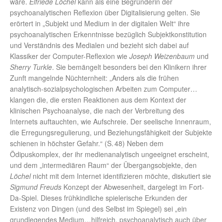
wäre.
Elfriede Löchel
kann als eine Begründerin der
psychoanalytischen Reflexion über Digitalisierung gelten. Sie
erörtert in „Subjekt und Medium in der digitalen Welt“ ihre
psychoanalytischen Erkenntnisse bezüglich Subjektkonstitution
und Verständnis des Medialen und bezieht sich dabei auf
Klassiker der Computer-Reflexion wie
Joseph Weizenbaum
und
Sherry Turkle
. Sie bemängelt besonders bei den Klinikern ihrer
Zunft mangelnde Nüchternheit: „Anders als die frühen
analytisch-sozialpsychologischen Arbeiten zum Computer…
klangen die, die ersten Reaktionen aus dem Kontext der
klinischen Psychoanalyse, die nach der Verbreitung des
Internets auftauchten, wie Aufschreie. Der seelische Innenraum,
die Erregungsregulierung, und Beziehungsfähigkeit der Subjekte
schienen in höchster Gefahr.“ (S. 48) Neben dem
Ödipuskomplex, der ihr medienanalytisch ungeeignet erscheint,
und dem „intermediären Raum“ der Übergangsobjekte, den
Löchel
nicht mit dem Internet identifizieren möchte, diskutiert sie
Sigmund Freuds
Konzept der Abwesenheit, dargelegt im Fort-
Da-Spiel. Dieses frühkindliche spielerische Erkunden der
Existenz von Dingen (und des Selbst im Spiegel) sei „ein
grundlegendes Medium…hilfreich, psychoanalytisch auch über