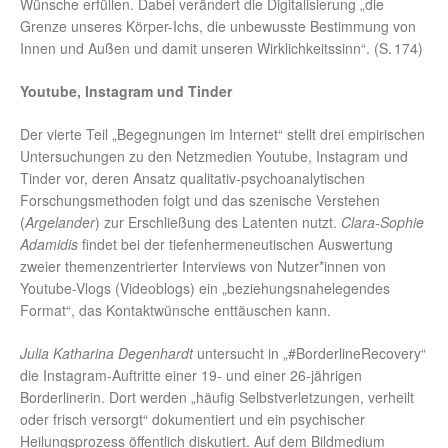
Wünsche erfüllen. Dabei verändert die Digitalisierung „die
Grenze unseres Körper-Ichs, die unbewusste Bestimmung von
Innen und Außen und damit unseren Wirklichkeitssinn“. (S. 174)
Youtube, Instagram und Tinder
Der vierte Teil „Begegnungen im Internet“ stellt drei empirischen
Untersuchungen zu den Netzmedien Youtube, Instagram und
Tinder vor, deren Ansatz qualitativ-psychoanalytischen
Forschungsmethoden folgt und das szenische Verstehen
(
Argelander
) zur Erschließung des Latenten nutzt.
Clara-Sophie
Adamidis
findet bei der tiefenhermeneutischen Auswertung
zweier themenzentrierter Interviews von Nutzer*innen von
Youtube-Vlogs (Videoblogs) ein „beziehungsnahelegendes
Format“, das Kontaktwünsche enttäuschen kann.
Julia Katharina Degenhardt
untersucht in „#BorderlineRecovery“
die Instagram-Auftritte einer 19- und einer 26-jährigen
Borderlinerin. Dort werden „häufig Selbstverletzungen, verheilt
oder frisch versorgt“ dokumentiert und ein psychischer
Heilungsprozess öffentlich diskutiert. Auf dem Bildmedium