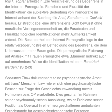
Nils F. Töpfer
arbeitet in „Die Verschleierung des Begehrens in
der Internet-Pornografie. Paradoxie und Pluralität der
Identifikation“ die subjektive Bedeutung von Pornografie im
Internet anhand der Suchbegriffe
Anal, Femdom
und
Cuckold
heraus. Er strebt dabei eine differenzierte Sicht bewusst ohne
moralische Voreingenommenheit an, die Paradoxien und
Pluralität möglicher Identifikationen mehr Aufmerksamkeit
widmet. Die Besonderheit der Internet-Pornografie liege in der
relativ verzögerungsfreien Befriedigung des Begehrens, die dem
Unbewussten mehr Raum gebe. Die pornografische Fixierung
auf Analsex mit Frauen ermögliche etwa „Männern indirekt auch
auf annehmbare Weise die Identifikation mit dem
Penetriert-
werden
.“ (S. 243)
Sebastian Thrul
dokumentiert seine psychoanalytische Arbeit
mit trans* Menschen bzw. wie er sich eine psychoanalytische
Position zur Frage der Geschlechtsumwandlung mittels
Hormonen bzw. OP erarbeitete. Dies geschah im Rahmen
seiner psychoanalytischen Ausbildung, wo er Probleme seiner
Position als Oberarzt in einer neu geschaffenen ambulanten
Sprechstunde für geschlechtsdysphorische Personen