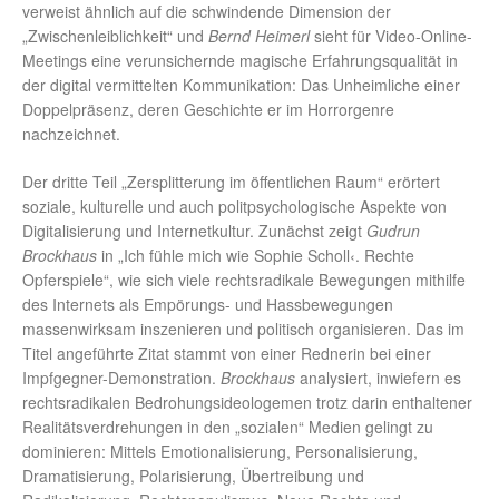
verweist ähnlich auf die schwindende Dimension der
„Zwischenleiblichkeit“ und
Bernd Heimerl
sieht für Video-Online-
Meetings eine verunsichernde magische Erfahrungsqualität in
der digital vermittelten Kommunikation: Das Unheimliche einer
Doppelpräsenz, deren Geschichte er im Horrorgenre
nachzeichnet.
Der dritte Teil „Zersplitterung im öffentlichen Raum“ erörtert
soziale, kulturelle und auch politpsychologische Aspekte von
Digitalisierung und Internetkultur. Zunächst zeigt
Gudrun
Brockhaus
in „Ich fühle mich wie Sophie Scholl‹. Rechte
Opferspiele“, wie sich viele rechtsradikale Bewegungen mithilfe
des Internets als Empörungs- und Hassbewegungen
massenwirksam inszenieren und politisch organisieren. Das im
Titel angeführte Zitat stammt von einer Rednerin bei einer
Impfgegner-Demonstration.
Brockhaus
analysiert, inwiefern es
rechtsradikalen Bedrohungsideologemen trotz darin enthaltener
Realitätsverdrehungen in den „sozialen“ Medien gelingt zu
dominieren: Mittels Emotionalisierung, Personalisierung,
Dramatisierung, Polarisierung, Übertreibung und