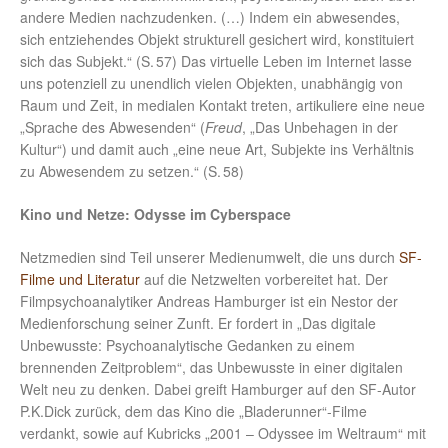
andere Medien nachzudenken. (…) Indem ein abwesendes,
sich entziehendes Objekt strukturell gesichert wird, konstituiert
sich das Subjekt.“ (S. 57) Das virtuelle Leben im Internet lasse
uns potenziell zu unendlich vielen Objekten, unabhängig von
Raum und Zeit, in medialen Kontakt treten, artikuliere eine neue
„Sprache des Abwesenden“ (
Freud
, „Das Unbehagen in der
Kultur“) und damit auch „eine neue Art, Subjekte ins Verhältnis
zu Abwesendem zu setzen.“ (S. 58)
Kino und Netze: Odysse im Cyberspace
Netzmedien sind Teil unserer Medienumwelt, die uns durch
SF-
Filme und Literatur
auf die Netzwelten vorbereitet hat. Der
Filmpsychoanalytiker Andreas Hamburger ist ein Nestor der
Medienforschung seiner Zunft. Er fordert in „Das digitale
Unbewusste: Psychoanalytische Gedanken zu einem
brennenden Zeitproblem“, das Unbewusste in einer digitalen
Welt neu zu denken. Dabei greift Hamburger auf den SF-Autor
P.K.Dick zurück, dem das Kino die „Bladerunner“-Filme
verdankt, sowie auf Kubricks „2001 – Odyssee im Weltraum“ mit