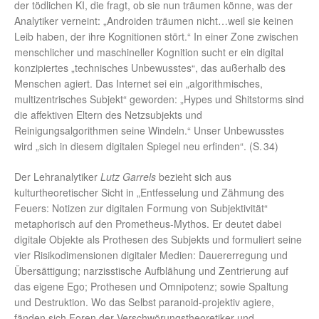
der tödlichen KI, die fragt, ob sie nun träumen könne, was der
Analytiker verneint: „Androiden träumen nicht…weil sie keinen
Leib haben, der ihre Kognitionen stört.“ In einer Zone zwischen
menschlicher und maschineller Kognition sucht er ein digital
konzipiertes „technisches Unbewusstes“, das außerhalb des
Menschen agiert. Das Internet sei ein „algorithmisches,
multizentrisches Subjekt“ geworden: „Hypes und Shitstorms sind
die affektiven Eltern des Netzsubjekts und
Reinigungsalgorithmen seine Windeln.“ Unser Unbewusstes
wird „sich in diesem digitalen Spiegel neu erfinden“. (S. 34)
Der Lehranalytiker
Lutz Garrels
bezieht sich aus
kulturtheoretischer Sicht in „Entfesselung und Zähmung des
Feuers: Notizen zur digitalen Formung von Subjektivität“
metaphorisch auf den Prometheus-Mythos. Er deutet dabei
digitale Objekte als Prothesen des Subjekts und formuliert seine
vier Risikodimensionen digitaler Medien: Dauererregung und
Übersättigung; narzisstische Aufblähung und Zentrierung auf
das eigene Ego; Prothesen und Omnipotenz; sowie Spaltung
und Destruktion. Wo das Selbst paranoid-projektiv agiere,
fänden sich Foren der Verschwörungstheoretiker und