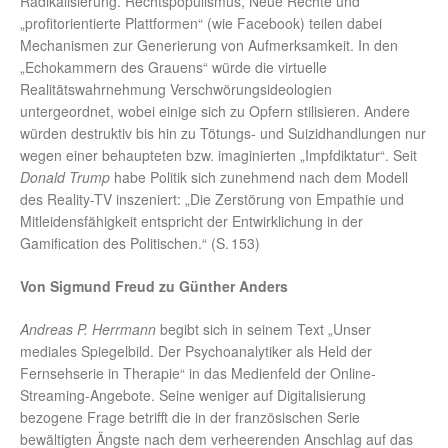
Radikalisierung. Rechtspopulismus, Neue Rechte und
„profitorientierte Plattformen“ (wie Facebook) teilen dabei
Mechanismen zur Generierung von Aufmerksamkeit. In den
„Echokammern des Grauens“ würde die virtuelle
Realitätswahrnehmung Verschwörungsideologien
untergeordnet, wobei einige sich zu Opfern stilisieren. Andere
würden destruktiv bis hin zu Tötungs- und Suizidhandlungen nur
wegen einer behaupteten bzw. imaginierten „Impfdiktatur“. Seit
Donald Trump
habe Politik sich zunehmend nach dem Modell
des Reality-TV inszeniert: „Die Zerstörung von Empathie und
Mitleidensfähigkeit entspricht der Entwirklichung in der
Gamification des Politischen.“ (S. 153)
Von Sigmund Freud zu Günther Anders
Andreas P. Herrmann
begibt sich in seinem Text „Unser
mediales Spiegelbild. Der Psychoanalytiker als Held der
Fernsehserie in Therapie“ in das Medienfeld der Online-
Streaming-Angebote. Seine weniger auf Digitalisierung
bezogene Frage betrifft die in der französischen Serie
bewältigten Ängste nach dem verheerenden Anschlag auf das