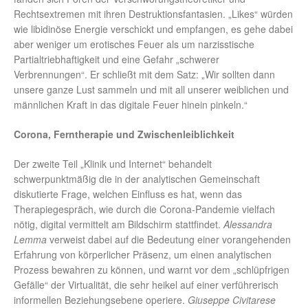
Rechtsextremen mit ihren Destruktionsfantasien. „Likes“ würden
wie libidinöse Energie verschickt und empfangen, es gehe dabei
aber weniger um erotisches Feuer als um narzisstische
Partialtriebhaftigkeit und eine Gefahr „schwerer
Verbrennungen“. Er schließt mit dem Satz: „Wir sollten dann
unsere ganze Lust sammeln und mit all unserer weiblichen und
männlichen Kraft in das digitale Feuer hinein pinkeln.“
Corona, Ferntherapie und Zwischenleiblichkeit
Der zweite Teil „Klinik und Internet“ behandelt
schwerpunktmäßig die in der analytischen Gemeinschaft
diskutierte Frage, welchen Einfluss es hat, wenn das
Therapiegespräch, wie durch die Corona-Pandemie vielfach
nötig, digital vermittelt am Bildschirm stattfindet.
Alessandra
Lemma
verweist dabei auf die Bedeutung einer vorangehenden
Erfahrung von körperlicher Präsenz, um einen analytischen
Prozess bewahren zu können, und warnt vor dem „schlüpfrigen
Gefälle“ der Virtualität, die sehr heikel auf einer verführerisch
informellen Beziehungsebene operiere.
Giuseppe Civitarese