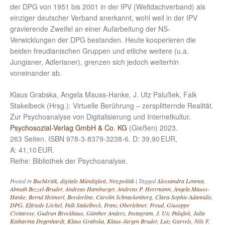
der DPG von 1951 bis 2001 in der IPV (Weltdachverband) als
einziger deutscher Verband anerkannt, wohl weil in der IPV
gravierende Zweifel an einer Aufarbeitung der NS-
Verwicklungen der DPG bestanden. Heute kooperieren die
beiden freudianischen Gruppen und etliche weitere (u.a.
Jungianer, Adlerianer), grenzen sich jedoch weiterhin
voneinander ab.
Klaus Grabska, Angela Mauss-Hanke, J. Utz Palußek, Falk
Stakelbeck (Hrsg.): Virtuelle Berührung – zersplitternde Realität.
Zur Psychoanalyse von Digitalisierung und Internetkultur.
Psychosozial-Verlag GmbH & Co. KG
(Gießen) 2023.
263 Seiten. ISBN 978-3-8379-3238-6. D: 39,90 EUR,
A: 41,10 EUR.
Reihe: Bibliothek der Psychoanalyse.
Posted in
Buchkritik
,
digitale Mündigkeit
,
Netzpolitik
|
Tagged
Alessandra Lemma
,
Almuth Bezzel-Bruder
,
Andreas Hamburger
,
Andreas P. Herrmann
,
Angela Mauss-
Hanke
,
Bernd Heimerl
,
Borderline
,
Carolin Schnackenberg
,
Clara-Sophie Adamidis
,
DPG
,
Elfriede Löchel
,
Falk Stakelbeck
,
Franz Oberlehner
,
Freud
,
Giuseppe
Civitarese
,
Gudrun Brockhaus
,
Günther Anders
,
Instagram
,
J. Utz Palußek
,
Julia
Katharina Degenhardt
,
Klaus Grabska
,
Klaus-Jürgen Bruder
,
Lutz Garrels
,
Nils F.