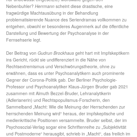
Nebenbuhler?
Herrmann
scheint diese drastische, eine
fragwürdige Machtausübung in der Behandlung
problematisierende Nuance des Seriendramas vollkommen zu
entgehen, obwohl er besonderes Augenmerk auf die öffentliche
Darstellung und Bewertung der Psychoanalyse in der
Fernsehserie legt.
Der Beitrag von
Gudrun Brockhaus
geht hart mit Impfskeptikern
ins Gericht, rückt sie undifferenziert in die Nähe von
Rechtsextremismus und Verschwörungstheorie, ohne zu
erwähnen, dass es unter Psychoanalytikern auch prominente
Gegner der Corona-Politik gab. Der Berliner Psychologie-
Professor und Psychoanalytiker Klaus-Jürgen Bruder gab 2021
zusammen mit Almuth Bezzel-Bruder, Lehranalytikerin
(Adlerianerin) und Rechtspopulismus-Forscherin, den
Sammelband „Macht: Wie die Meinung der Herrschenden zur
herrschenden Meinung wird“ heraus, der impfskeptische und
medienkritische Positionen versammelte. Bruder selbst, der im
Psychosozial-Verlag sogar eine Schriftenreihe zu „Subjektivität
und Postmoderne“ herausgibt, schrieb in „Macht“, das freilich im