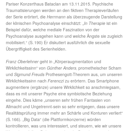
Pariser Konzerthaus Bataclan am 13.11.2015. Psychische
Traumatisierungen werden an den fiktiven Therapieverläufen
der Serie erörtert, die
Herrmann
als überzeugende Darstellung
der klinischen Psychoanalyse einschätzt: „
In Therapie
ist ein
Beispiel dafür, welche mediale Faszination von der
Psychoanalyse ausgehen kann und welche Ängste sie zugleich
mobilisiert.“ (S. 190) Er diskutiert ausführlich die sexuelle
Übergriffigkeit des Serienhelden.
Franz Oberlehner
geht in „Körperaugmentation und
Wirklichkeitssinn“ von
Günther Anders
‚ prometheischer Scham
und
Sigmund Freuds
Prothesengott-Theorem aus, um unseren
Wirklichkeitssinn nach
Ferenczi
zu erörtern. Das Smartphone
augmentiere (ergänze) unsere Wirklichkeit so anschmiegsam,
dass es mit unserer Psyche eine symbiotische Beziehung
eingehe. Dies käme „unseren sehr frühen Fantasien von
Allmacht und Ungetrennt-sein so sehr entgegen, dass unsere
Realitätsprüfung immer mehr an Schärfe und Konturen verliert“
(S. 166). „Big Data“ (die Plattformkonzerne) würden
kontrollieren, was uns interessiert, und steuern, wie wir unsere