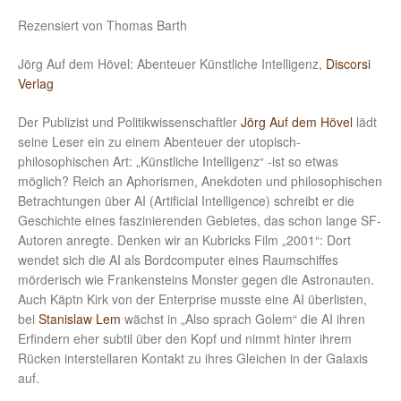
Rezensiert von Thomas Barth
Jörg Auf dem Hövel: Abenteuer Künstliche Intelligenz,
Discorsi
Verlag
Der Publizist und Politikwissenschaftler
Jörg Auf dem Hövel
lädt
seine Leser ein zu einem Abenteuer der utopisch-
philosophischen Art: „Künstliche Intelligenz“ -ist so etwas
möglich? Reich an Aphorismen, Anekdoten und philosophischen
Betrachtungen über AI (Artificial Intelligence) schreibt er die
Geschichte eines faszinierenden Gebietes, das schon lange SF-
Autoren anregte. Denken wir an Kubricks Film „2001“: Dort
wendet sich die AI als Bordcomputer eines Raumschiffes
mörderisch wie Frankensteins Monster gegen die Astronauten.
Auch Käptn Kirk von der Enterprise musste eine AI überlisten,
bei
Stanislaw Lem
wächst in „Also sprach Golem“ die AI ihren
Erfindern eher subtil über den Kopf und nimmt hinter ihrem
Rücken interstellaren Kontakt zu ihres Gleichen in der Galaxis
auf.