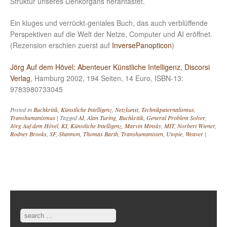
Struktur unseres Denkorgans herantastet.
Ein kluges und verrückt-geniales Buch, das auch verblüffende
Perspektiven auf die Welt der Netze, Computer und AI eröffnet.
(Rezension erschien zuerst auf
InversePanopticon
)
Jörg Auf dem Hövel: Abenteuer Künstliche Intelligenz, Discorsi
Verlag
, Hamburg 2002, 194 Seiten, 14 Euro, ISBN-13:
9783980733045
Posted in
Buchkritik
,
Künstliche Intelligenz
,
Netzkunst
,
Technikpaternalismus
,
Transhumanismus
|
Tagged
AI
,
Alan Turing
,
Buchkritik
,
General Problem Solver
,
Jörg Auf dem Hövel
,
KI
,
Künstliche Intelligenz
,
Marvin Minsky
,
MIT
,
Norbert Wiener
,
Rodney Brooks
,
SF
,
Shannon
,
Thomas Barth
,
Transhumanisten
,
Utopie
,
Weaver
|
Post navigation
Search