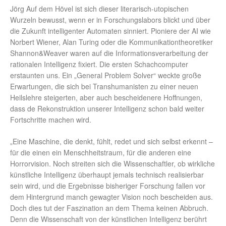
Jörg Auf dem Hövel ist sich dieser literarisch-utopischen
Wurzeln bewusst, wenn er in Forschungslabors blickt und über
die Zukunft intelligenter Automaten sinniert. Pioniere der AI wie
Norbert Wiener, Alan Turing oder die Kommunikationtheoretiker
Shannon&Weaver waren auf die Informationsverarbeitung der
rationalen Intelligenz fixiert. Die ersten Schachcomputer
erstaunten uns. Ein „General Problem Solver“ weckte große
Erwartungen, die sich bei Transhumanisten zu einer neuen
Heilslehre steigerten, aber auch bescheidenere Hoffnungen,
dass de Rekonstruktion unserer Intelligenz schon bald weiter
Fortschritte machen wird.
„Eine Maschine, die denkt, fühlt, redet und sich selbst erkennt –
für die einen ein Menschheitstraum, für die anderen eine
Horrorvision. Noch streiten sich die Wissenschaftler, ob wirkliche
künstliche Intelligenz überhaupt jemals technisch realisierbar
sein wird, und die Ergebnisse bisheriger Forschung fallen vor
dem Hintergrund manch gewagter Vision noch bescheiden aus.
Doch dies tut der Faszination an dem Thema keinen Abbruch.
Denn die Wissenschaft von der künstlichen Intelligenz berührt