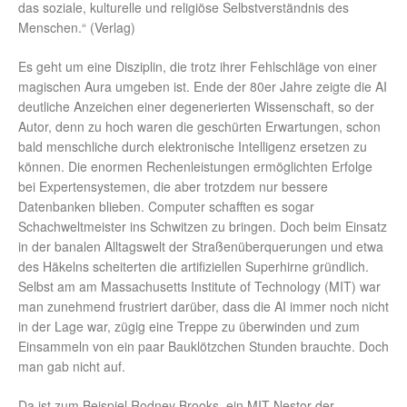
das soziale, kulturelle und religiöse Selbstverständnis des
Menschen.“ (Verlag)
Es geht um eine Disziplin, die trotz ihrer Fehlschläge von einer
magischen Aura umgeben ist. Ende der 80er Jahre zeigte die AI
deutliche Anzeichen einer degenerierten Wissenschaft, so der
Autor, denn zu hoch waren die geschürten Erwartungen, schon
bald menschliche durch elektronische Intelligenz ersetzen zu
können. Die enormen Rechenleistungen ermöglichten Erfolge
bei Expertensystemen, die aber trotzdem nur bessere
Datenbanken blieben. Computer schafften es sogar
Schachweltmeister ins Schwitzen zu bringen. Doch beim Einsatz
in der banalen Alltagswelt der Straßenüberquerungen und etwa
des Häkelns scheiterten die artifiziellen Superhirne gründlich.
Selbst am am Massachusetts Institute of Technology (MIT) war
man zunehmend frustriert darüber, dass die AI immer noch nicht
in der Lage war, zügig eine Treppe zu überwinden und zum
Einsammeln von ein paar Bauklötzchen Stunden brauchte. Doch
man gab nicht auf.
Da ist zum Beispiel Rodney Brooks, ein MIT-Nestor der