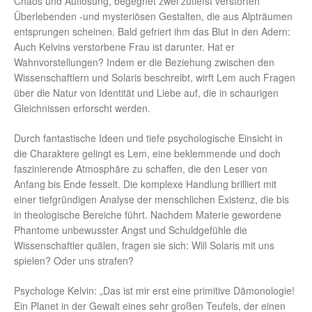
Chaos und Auflösung, begegnet zwei zutiefst verstörten
Überlebenden -und mysteriösen Gestalten, die aus Alpträumen
entsprungen scheinen. Bald gefriert ihm das Blut in den Adern:
Auch Kelvins verstorbene Frau ist darunter. Hat er
Wahnvorstellungen? Indem er die Beziehung zwischen den
Wissenschaftlern und Solaris beschreibt, wirft Lem auch Fragen
über die Natur von Identität und Liebe auf, die in schaurigen
Gleichnissen erforscht werden.
Durch fantastische Ideen und tiefe psychologische Einsicht in
die Charaktere gelingt es Lem, eine beklemmende und doch
faszinierende Atmosphäre zu schaffen, die den Leser von
Anfang bis Ende fesselt. Die komplexe Handlung brilliert mit
einer tiefgründigen Analyse der menschlichen Existenz, die bis
in theologische Bereiche führt. Nachdem Materie gewordene
Phantome unbewusster Angst und Schuldgefühle die
Wissenschaftler quälen, fragen sie sich: Will Solaris mit uns
spielen? Oder uns strafen?
Psychologe Kelvin: „Das ist mir erst eine primitive Dämonologie!
Ein Planet in der Gewalt eines sehr großen Teufels, der einen