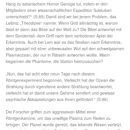
Hang zu satanischem Humor Genüge tut, indem er den
Mitgliedern einer wissenschaftlichen Expedition Sukkuben
unterschiebt?“ (S.85) Damit sind wir bei jenem Problem, das
Leibniz „Theodizee“ nannte: Wenn Gott allmächtig ist, warum
lässt er dann das Böse auf der Welt zu? Die Bibel antwortet mit
dem Sündenfall, dem Griff nach dem verbotenen Apfel der
Erkenntnis. Auch bei Lem war es das Streben nach Erkenntnis,
aber gepaart mit einer unbewussten Wut auf den schweigsamen
Plasmaozean, der nur in Rätseln antworten wollte. Wann
begannen die Phantome, die Station heimzusuchen?
„Nun, das hat acht oder neun Tage nach diesem
Röntgenexperiment begonnen. Vielleicht hat der Ozean die
Strahlung durch irgendeine andere Strahlung beantwortet,
vielleicht hat er damit unsere Gehirne sondiert und gewisse
psychische Abkapselungen aus ihnen gefördert.“ (S.86)
Die Forscher griffen zum aggressiven Mittel einer
Röntgenkanone, um das unwillige Plasma zum Reden zu
bringen. Der Planet wurde gereizt, das lebende Wesen verletzt,