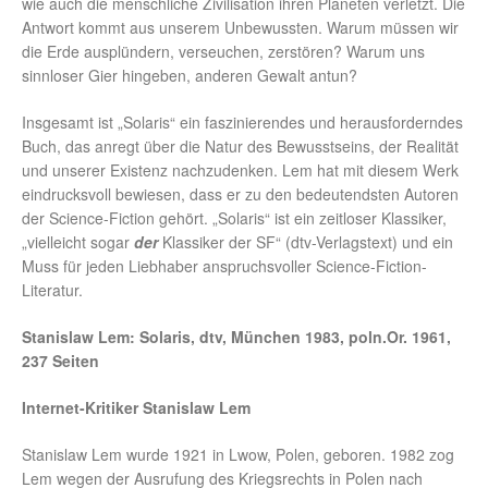
wie auch die menschliche Zivilisation ihren Planeten verletzt. Die
Antwort kommt aus unserem Unbewussten. Warum müssen wir
die Erde ausplündern, verseuchen, zerstören? Warum uns
sinnloser Gier hingeben, anderen Gewalt antun?
Insgesamt ist „Solaris“ ein faszinierendes und herausforderndes
Buch, das anregt über die Natur des Bewusstseins, der Realität
und unserer Existenz nachzudenken. Lem hat mit diesem Werk
eindrucksvoll bewiesen, dass er zu den bedeutendsten Autoren
der Science-Fiction gehört. „Solaris“ ist ein zeitloser Klassiker,
„vielleicht sogar
der
Klassiker der SF“ (dtv-Verlagstext) und ein
Muss für jeden Liebhaber anspruchsvoller Science-Fiction-
Literatur.
Stanislaw Lem: Solaris, dtv, München 1983, poln.Or. 1961,
237 Seiten
Internet-Kritiker Stanislaw Lem
Stanislaw Lem wurde 1921 in Lwow, Polen, geboren. 1982 zog
Lem wegen der Ausrufung des Kriegsrechts in Polen nach