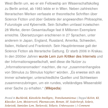
West-Berlin um, wo er ein Fellowship am Wissenschaftskolleg
zu Berlin antrat, ab 1983 lebte er in Wien. Neben zahlreichen
literarischen Werken verfasste er theoretische Schriften über
Science Fiction und über Gebiete der angewandten Philosophie,
Futurologie und Kybernetik. Sein Schaffen umfasst inzwischen
28 Werke, deren Gesamtauflage fast 8 Millionen Exemplare
erreichte. Übersetzungen erschienen in 27 Sprachen, unter
anderem in Japan, England, Russland, Amerika, Schweden,
Italien, Holland und Frankreich. Sein Hauptinteresse galt der
Science Fiction als literarische Gattung. Er starb 2006 in Krakau.
In den 2000er Jahren
wurde Lem zum Kritiker des Internets
und
der Informationsgesellschaft, weil diese die Nutzer zu
„Informationsnomaden“ machten, die nur „zusammenhangslos
von Stimulus zu Stimulus hüpfen“ würden. „Es erweise sich als
immer schwieriger, unterschiedliche Quellen und Sichtweisen
zusammenzubringen, um ein rundes, vollständiges Wissensbild
einer Sache zu erhalten.“ (
Wikipedia
)
Posted in
Buchkritik
,
Künstliche Intelligenz
,
Transhumanismus
|
Tagged
Kelvin
,
KI
,
Klassiker
,
Lem
,
Meisterwerk
,
Plasmaozean
,
Roman
,
SF
,
Soderbergh
,
Solaris
,
Solaristik
,
Stanislaw Lem
,
Tarkowski
,
Tellurio
,
Unbewusstes
|
1 Comment