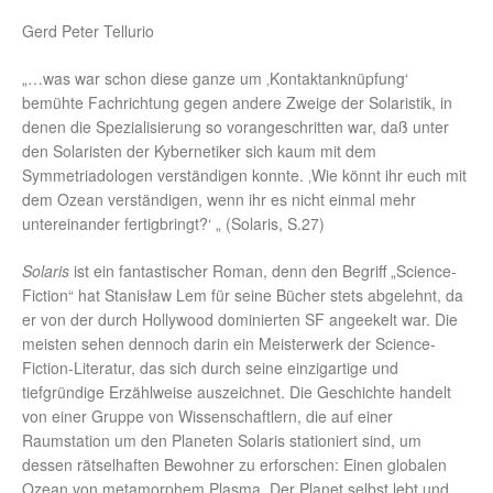
Gerd Peter Tellurio
„…was war schon diese ganze um ‚Kontaktanknüpfung‘
bemühte Fachrichtung gegen andere Zweige der Solaristik, in
denen die Spezialisierung so vorangeschritten war, daß unter
den Solaristen der Kybernetiker sich kaum mit dem
Symmetriadologen verständigen konnte. ‚Wie könnt ihr euch mit
dem Ozean verständigen, wenn ihr es nicht einmal mehr
untereinander fertigbringt?‘ „ (Solaris, S.27)
Solaris
ist ein fantastischer Roman, denn den Begriff „Science-
Fiction“ hat Stanisław Lem für seine Bücher stets abgelehnt, da
er von der durch Hollywood dominierten SF angeekelt war. Die
meisten sehen dennoch darin ein Meisterwerk der Science-
Fiction-Literatur, das sich durch seine einzigartige und
tiefgründige Erzählweise auszeichnet. Die Geschichte handelt
von einer Gruppe von Wissenschaftlern, die auf einer
Raumstation um den Planeten Solaris stationiert sind, um
dessen rätselhaften Bewohner zu erforschen: Einen globalen
Ozean von metamorphem Plasma. Der Planet selbst lebt und