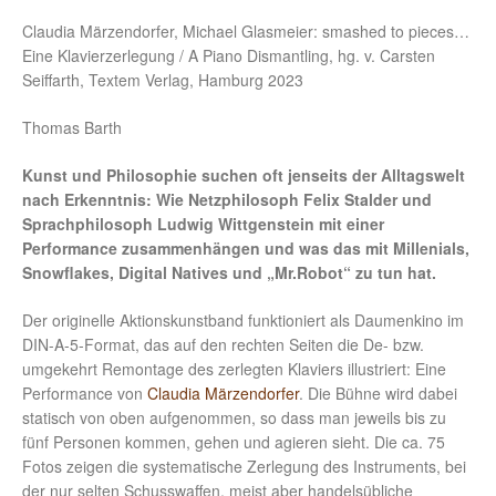
Claudia Märzendorfer, Michael Glasmeier: smashed to pieces…
Eine Klavierzerlegung / A Piano Dismantling, hg. v. Carsten
Seiffarth, Textem Verlag, Hamburg 2023
Thomas Barth
Kunst und Philosophie suchen oft jenseits der Alltagswelt
nach Erkenntnis: Wie Netzphilosoph Felix Stalder und
Sprachphilosoph Ludwig Wittgenstein mit einer
Performance zusammenhängen und was das mit Millenials,
Snowflakes, Digital Natives und „Mr.Robot“ zu tun hat.
Der originelle Aktionskunstband funktioniert als Daumenkino im
DIN-A-5-Format, das auf den rechten Seiten die De- bzw.
umgekehrt Remontage des zerlegten Klaviers illustriert: Eine
Performance von
Claudia Märzendorfer
. Die Bühne wird dabei
statisch von oben aufgenommen, so dass man jeweils bis zu
fünf Personen kommen, gehen und agieren sieht. Die ca. 75
Fotos zeigen die systematische Zerlegung des Instruments, bei
der nur selten Schusswaffen, meist aber handelsübliche