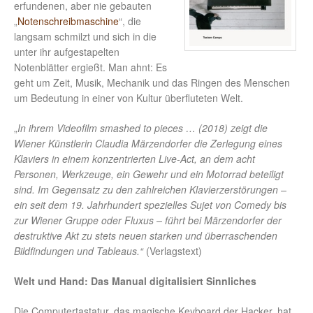
erfundenen, aber nie gebauten
„
Notenschreibmaschine
“, die
langsam schmilzt und sich in die
unter ihr aufgestapelten
Notenblätter ergießt. Man ahnt: Es
geht um Zeit, Musik, Mechanik und das Ringen des Menschen
um Bedeutung in einer von Kultur überfluteten Welt.
„
In ihrem Videofilm smashed to pieces … (2018) zeigt die
Wiener Künstlerin Claudia Märzendorfer die Zerlegung eines
Klaviers in einem konzentrierten Live-Act, an dem acht
Personen, Werkzeuge, ein Gewehr und ein Motorrad beteiligt
sind. Im Gegensatz zu den zahlreichen Klavierzerstörungen –
ein seit dem 19. Jahrhundert spezielles Sujet von Comedy bis
zur Wiener Gruppe oder Fluxus – führt bei Märzendorfer der
destruktive Akt zu stets neuen starken und überraschenden
Bildfindungen und Tableaus.“
(Verlagstext)
Welt und Hand: Das Manual digitalisiert Sinnliches
Die Computertastatur, das magische Keyboard der Hacker, hat