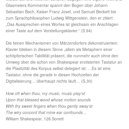
Glasmeiers Kommentar spannt den Bogen über Johann
Sebastian Bach, Kaiser Franz Josef, und Samuel Beckett bis
zum Sprachphilosophen Ludwig Wittgenstein, den er zitiert:
„Das Aussprechen eines Wortes ist gleichsam ein Anschlagen
einer Taste auf dem Vorstellungsklavier.“ (S.94)
Die feinen Mechanismen von Märzendorfers dekonstruiertem
Klavier blieben in diesem Sinne „allein als Metaphern einer
schöpferischen Taktilität präsent, die nunmehr auch ohne den
Umweg über die schon von Shakespear erotisierten Tastatur an
die Plastizität des Korpus selbst delegiert ist: …Es ist eine
Tastatur, ohne die gerade in diesen Hochzeiten der
Digitalisierung… überhaupt nichts läuft… (S.30)
How oft when thou, my music, music play‘st
Upon that blessed wood whose motion sounds
With thy sweet fingers when thou gently sway’st
The wiry concord that mine ear confounds…
William Shakespear, 128.Sonett