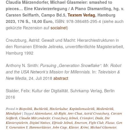
Claudia Märzendorfer, Michael Glasmeier: smashed to
pieces… Eine Klavierzerlegung / A Piano Dismantling, hg. v.
Carsten Seiffarth, Campo Bd.5,
Textem Verlag
, Hamburg
2023, 176 S., 18,00 Euro,
ISBN: 978-386485-295-4 (siehe auch
gekürzte Rezension auf
socialnet
)
Creutzburg, Astrid: Gewalt und Macht: Hierarchiestrukturen in
den Romanen Elfriede Jelineks, unveröffentlichte Magisterarbeit,
Hamburg 1992
Anthony N. Smith:
Pursuing „Generation Snowflake“: Mr. Robot
and the USA Network’s Mission for Millennials.
In:
Television &
New Media
, 24. Juli 2018
abstract
Stalder, Felix: Kultur der Digitalität. Suhrkamp Verlag, Berlin
2016
Posted in
Biopolitik
,
Buchkritik
,
Hackerkultur
,
Kapitalismuskritik
,
Medienkritik
,
Mündigkeit
|
Tagged
Aktionskunst
,
Alt-Right
,
Amy Chua
,
Astrid Creutzburg
,
Carsten
Seiffarth
,
Claudia Märzendorfer
,
Creutzburg Jelinek
,
Cristofori
,
Dada
,
Die
Klavierspielerin
,
Digital Natives
,
Elfriede Jelinek
,
Emerson
,
Fight Club
,
Fluxus
,
Gen
Y
,
Generation Y
,
Hammerklavier
,
John Cage
,
Klavier
,
Krimi
,
Michael Glasmeier
,