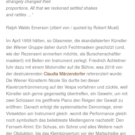
strangely changed their
proportions. All that we reckoned settled shakes
and rattles …”
Ralph Waldo Emerson (zitiert von / quoted by Robert Musil)
Im April 1959 hätten, so Glasmeier, die skandalisierten Künstler
der
Wiener Gruppe
daher durch Fechtmasken geschützt (und,
wie der Rezensent anmerken möchte, als Burschenschaftler
maskiert) mit Beilen ein Instrument zerlegt. Friedrich Achleitner
fuhr dazu mit einem Motorroller auf die Bühne, was 2018 von
der destruierenden
Claudia Märzendorfer
referenziert wurde:
Die Wiener Künstlerin Nicole Six durfte bei dieser
Klavierzertrümmerung auf der Vespa vorfahren und zückte, weil
Künstler sich gerne gegenseitig übertreffen, ein Gewehr, um mit
zwei Schüssen ins geöffnete Piano den Reigen der Gewalt zu
eröffnen. Danach erfolgt die systematische Demontage, einer
Vivisektion am Instrument gleich -womit die Performance gleich
noch symbolisch das beliebteste Mediengenre nachstellt: Den
Fernseh-Krimi: Ein Schuss, ein Schrei und alles Weitere nach
der Obduktion, bis das Kleinbürgertum vor der Mattscheibe am