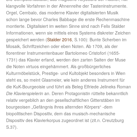
klangvolle Vorfahren in der Ahnenreihe der Tasteninstrumente.
Orgel, Cembalo, das moderne Klavier digitalisierten Musik
schon lange bevor Charles Babbage die erste Rechenmaschine
montierte. Digitalisiert im weiten Sinne sind nach Felix Stalder
Informationen, wenn sie mittels eines Systems diskreter Zeichen
gespeichert werden (
Stalder 2016
, S.100): Bunte Scherben im
Mosaik, Schriftzeichen oder eben Noten. Ab 1709, als der
florentiner Instrumentenbauer Bartolomeo Cristofori (1655-
1731) das Klavier erfand, werden den zarten Saiten der Muse
die Noten virtuos eingehämmert. Als großbürgerliches
Kulturmöbelstück, Prestige- und Kultobjekt besonders in Wien
steht es, so meint Glasmeier, wie kein anderes Instrument für
die KuK-Bourgeoisie und führt als Beleg Elfriede Jelineks Roman
Die Klavierspielerin
an. Deren Protagonistin rüttelte bekanntlich
relativ vergeblich an den gesellschaftlichen Gitterstäben im
bourgeoisen „Gefängnis ihres alternden Körpers“ -dem
biopolitischen Dispositiv, dem das musisch-mechanische
Dispositiv des Klavierkorpus zugeordnet ist (zit.n. Creutzburg
S.37).