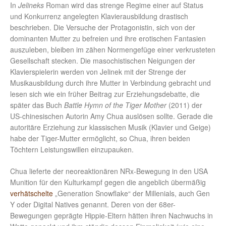
In
Jelineks
Roman wird das strenge Regime einer auf Status
und Konkurrenz angelegten Klavierausbildung drastisch
beschrieben. Die Versuche der Protagonistin, sich von der
dominanten Mutter zu befreien und ihre erotischen Fantasien
auszuleben, bleiben im zähen Normengefüge einer verkrusteten
Gesellschaft stecken. Die masochistischen Neigungen der
Klavierspielerin werden von Jelinek mit der Strenge der
Musikausbildung durch ihre Mutter in Verbindung gebracht und
lesen sich wie ein früher Beitrag zur Erziehungsdebatte, die
später das Buch
Battle Hymn of the Tiger Mother
(2011) der
US-chinesischen Autorin Amy Chua auslösen sollte. Gerade die
autoritäre Erziehung zur klassischen Musik (Klavier und Geige)
habe der Tiger-Mutter ermöglicht, so Chua, ihren beiden
Töchtern Leistungswillen einzupauken.
Chua lieferte der neoreaktionären NRx-Bewegung in den USA
Munition für den Kulturkampf gegen die angeblich übermäßig
verhätschelte
„Generation Snowflake“ der Millenials, auch Gen
Y oder Digital Natives genannt. Deren von der 68er-
Bewegungen geprägte Hippie-Eltern hätten ihren Nachwuchs in