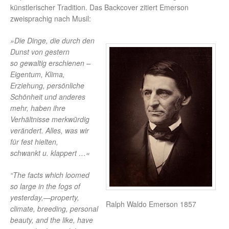
künstlerischer Tradition. Das Backcover zitiert Emerson
zweisprachig nach Musil:
»Die Dinge, die durch den
Dunst von gestern
so gewaltig erschienen –
Eigentum, Klima,
Erziehung, persönliche
Schönheit und anderes
mehr, haben ihre
Verhältnisse merkwürdig
verändert. Alles, was wir
für fest hielten,
schwankt u. klappert …«
“The facts which loomed
so large in the fogs of
yesterday,—property,
Ralph Waldo Emerson 1857
climate, breeding, personal
beauty, and the like, have