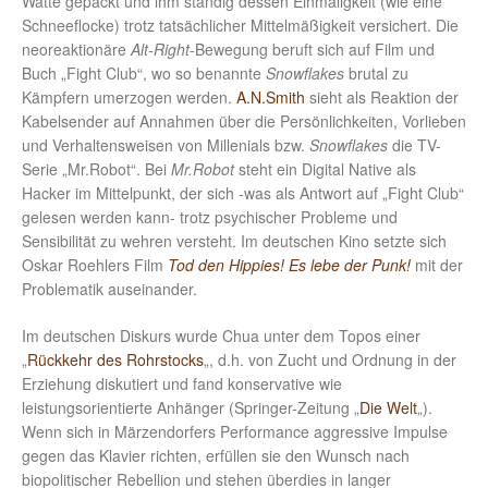
Watte gepackt und ihm ständig dessen Einmaligkeit (wie eine
Schneeflocke) trotz tatsächlicher Mittelmäßigkeit versichert. Die
neoreaktionäre
Alt-Right
-Bewegung beruft sich auf Film und
Buch „Fight Club“, wo so benannte
Snowflakes
brutal zu
Kämpfern umerzogen werden.
A.N.Smith
sieht als Reaktion der
Kabelsender auf Annahmen über die Persönlichkeiten, Vorlieben
und Verhaltensweisen von Millenials bzw.
Snowflakes
die TV-
Serie „Mr.Robot“. Bei
Mr.Robot
steht ein Digital Native als
Hacker im Mittelpunkt, der sich -was als Antwort auf „Fight Club“
gelesen werden kann- trotz psychischer Probleme und
Sensibilität zu wehren versteht. Im deutschen Kino setzte sich
Oskar Roehlers Film
Tod den Hippies! Es lebe der Punk!
mit der
Problematik auseinander.
Im deutschen Diskurs wurde Chua unter dem Topos einer
„
Rückkehr des Rohrstocks
„, d.h. von Zucht und Ordnung in der
Erziehung diskutiert und fand konservative wie
leistungsorientierte Anhänger (Springer-Zeitung „
Die Welt
„).
Wenn sich in Märzendorfers Performance aggressive Impulse
gegen das Klavier richten, erfüllen sie den Wunsch nach
biopolitischer Rebellion und stehen überdies in langer