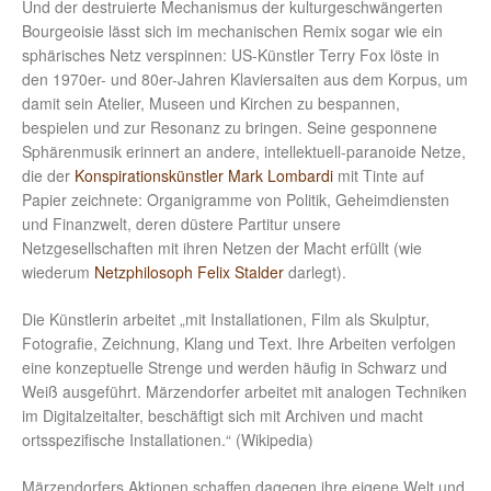
Und der destruierte Mechanismus der kulturgeschwängerten
Bourgeoisie lässt sich im mechanischen Remix sogar wie ein
sphärisches Netz verspinnen: US-Künstler Terry Fox löste in
den 1970er- und 80er-Jahren Klaviersaiten aus dem Korpus, um
damit sein Atelier, Museen und Kirchen zu bespannen,
bespielen und zur Resonanz zu bringen. Seine gesponnene
Sphärenmusik erinnert an andere, intellektuell-paranoide Netze,
die der
Konspirationskünstler Mark Lombardi
mit Tinte auf
Papier zeichnete: Organigramme von Politik, Geheimdiensten
und Finanzwelt, deren düstere Partitur unsere
Netzgesellschaften mit ihren Netzen der Macht erfüllt (wie
wiederum
Netzphilosoph Felix Stalder
darlegt).
Die Künstlerin arbeitet „mit Installationen, Film als Skulptur,
Fotografie, Zeichnung, Klang und Text. Ihre Arbeiten verfolgen
eine konzeptuelle Strenge und werden häufig in Schwarz und
Weiß ausgeführt. Märzendorfer arbeitet mit analogen Techniken
im Digitalzeitalter, beschäftigt sich mit Archiven und macht
ortsspezifische Installationen.“ (Wikipedia)
Märzendorfers Aktionen schaffen dagegen ihre eigene Welt und