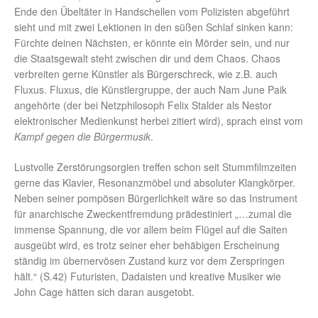
Ende den Übeltäter in Handschellen vom Polizisten abgeführt
sieht und mit zwei Lektionen in den süßen Schlaf sinken kann:
Fürchte deinen Nächsten, er könnte ein Mörder sein, und nur
die Staatsgewalt steht zwischen dir und dem Chaos. Chaos
verbreiten gerne Künstler als Bürgerschreck, wie z.B. auch
Fluxus. Fluxus, die Künstlergruppe, der auch Nam June Paik
angehörte (der bei Netzphilosoph Felix Stalder als Nestor
elektronischer Medienkunst herbei zitiert wird), sprach einst vom
Kampf gegen die Bürgermusik
.
Lustvolle Zerstörungsorgien treffen schon seit Stummfilmzeiten
gerne das Klavier, Resonanzmöbel und absoluter Klangkörper.
Neben seiner pompösen Bürgerlichkeit wäre so das Instrument
für anarchische Zweckentfremdung prädestiniert „…zumal die
immense Spannung, die vor allem beim Flügel auf die Saiten
ausgeübt wird, es trotz seiner eher behäbigen Erscheinung
ständig im übernervösen Zustand kurz vor dem Zerspringen
hält.“ (S.42) Futuristen, Dadaisten und kreative Musiker wie
John Cage hätten sich daran ausgetobt.