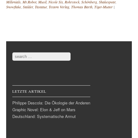
Millenials
,
Mr.Robot
,
Musil
,
Nicole Six
,
Rohrstock
,
Schönberg
,
Shakespear
,
Snowflake
,
Stalder
,
Tastatur
,
Textem Verlag
,
Thomas Barth
,
Tiger-Mutter
|
Post navigation
Search
LETZTE ARTIKEL
Philippe Descola: Die Ökologie der Anderen
Graphic Novel: Elon & Jeff on Mars
Deutschland: Systematische Armut