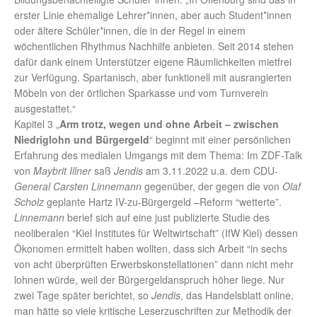
erster Linie ehemalige Lehrer*innen, aber auch Student*innen
oder ältere Schüler*innen, die in der Regel in einem
wöchentlichen Rhythmus Nachhilfe anbieten. Seit 2014 stehen
dafür dank einem Unterstützer eigene Räumlichkeiten mietfrei
zur Verfügung. Spartanisch, aber funktionell mit ausrangierten
Möbeln von der örtlichen Sparkasse und vom Turnverein
ausgestattet.“
Kapitel 3 „
Arm trotz, wegen und ohne Arbeit – zwischen
Niedriglohn und Bürgergeld
“ beginnt mit einer persönlichen
Erfahrung des medialen Umgangs mit dem Thema: Im ZDF-Talk
von
Maybrit Illner
saß
Jendis
am 3.11.2022 u.a. dem CDU-
General Carsten Linnemann
gegenüber, der gegen die von
Olaf
Scholz
geplante Hartz IV-zu-Bürgergeld –Reform “wetterte”.
Linnemann
berief sich auf eine just publizierte Studie des
neoliberalen “Kiel Institutes für Weltwirtschaft” (IfW Kiel) dessen
Ökonomen ermittelt haben wollten, dass sich Arbeit “in sechs
von acht überprüften Erwerbskonstellationen” dann nicht mehr
lohnen würde, weil der Bürgergeldanspruch höher liege. Nur
zwei Tage später berichtet, so
Jendis
, das Handelsblatt online,
man hätte so viele kritische Leserzuschriften zur Methodik der