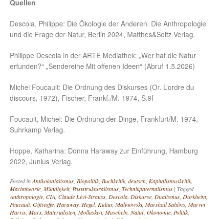
Quellen
Descola, Philippe: Die Ökologie der Anderen. Die Anthropologie
und die Frage der Natur, Berlin 2024, Matthes&Seitz Verlag.
Philippe Descola in der ARTE Mediathek: „Wer hat die Natur
erfunden?“ „Sendereihe Mit offenen Ideen“ (Abruf 1.5.2026)
Michel Foucault: Die Ordnung des Diskurses (Or. L’ordre du
discours, 1972), Fischer, Frankf./M. 1974, S.9f
Foucault, Michel: Die Ordnung der Dinge, Frankfurt/M. 1974,
Suhrkamp Verlag.
Hoppe, Katharina: Donna Haraway zur Einführung, Hamburg
2022, Junius Verlag.
Posted in
Antikolonialismus
,
Biopolitik
,
Buchkritik
,
deutsch
,
Kapitalismuskritik
,
Machttheorie
,
Mündigkeit
,
Poststrukturalismus
,
Technikpaternalismus
|
Tagged
Anthropologie
,
CIA
,
Claude Lévi-Strauss
,
Descola
,
Diskurse
,
Dualismus
,
Durkheim
,
Foucault
,
Giftstoffe
,
Haraway
,
Hegel
,
Kultur
,
Malinowski
,
Marshall Sahlins
,
Marvin
Harris
,
Marx
,
Materialisten
,
Mollusken
,
Muscheln
,
Natur
,
Ökonomie
,
Politik
,