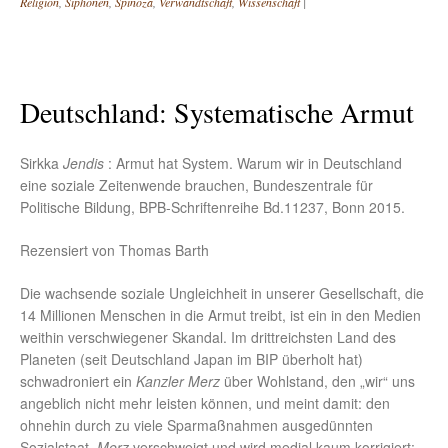
Religion
,
Siphonen
,
Spinoza
,
Verwandtschaft
,
Wissenschaft
|
Deutschland: Systematische Armut
Sirkka
Jendis
: Armut hat System. Warum wir in Deutschland
eine soziale Zeitenwende brauchen, Bundeszentrale für
Politische Bildung, BPB-Schriftenreihe Bd.11237, Bonn 2015.
Rezensiert von Thomas Barth
Die wachsende soziale Ungleichheit in unserer Gesellschaft, die
14 Millionen Menschen in die Armut treibt, ist ein in den Medien
weithin verschwiegener Skandal. Im drittreichsten Land des
Planeten (seit Deutschland Japan im BIP überholt hat)
schwadroniert ein
Kanzler Merz
über Wohlstand, den „wir“ uns
angeblich nicht mehr leisten können, und meint damit: den
ohnehin durch zu viele Sparmaßnahmen ausgedünnten
Sozialstaat.
Merz
verschweigt und wird medial kaum korrigiert: