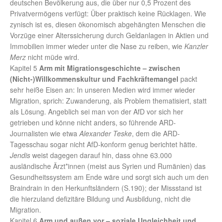
deutschen Bevölkerung aus, die über nur 0,5 Prozent des
Privatvermögens verfügt: Über praktisch keine Rücklagen. Wie
zynisch ist es, diesen ökonomisch abgehängten Menschen die
Vorzüge einer Alterssicherung durch Geldanlagen in Aktien und
Immobilien immer wieder unter die Nase zu reiben, wie
Kanzler
Merz
nicht müde wird.
Kapitel 5
Arm mit Migrationsgeschichte – zwischen
(Nicht-)Willkommenskultur und Fachkräftemangel
packt
sehr heiße Eisen an: In unseren Medien wird immer wieder
Migration, sprich: Zuwanderung, als Problem thematisiert, statt
als Lösung. Angeblich sei man von der AfD vor sich her
getrieben und könne nicht anders, so führende ARD-
Journalisten wie etwa
Alexander Teske
, dem die ARD-
Tagesschau sogar nicht AfD-konform genug berichtet hätte.
Jendis
weist dagegen darauf hin, dass ohne 63.000
ausländische Ärzt*innen (meist aus Syrien und Rumänien) das
Gesundheitssystem am Ende wäre und sorgt sich auch um den
Braindrain in den Herkunftsländern (S.190); der Missstand ist
die hierzuland defizitäre Bildung und Ausbildung, nicht die
Migration.
Kapitel 6
Arm und außen vor – soziale Ungleichheit und