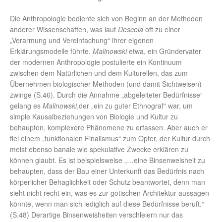
Die Anthropologie bediente sich von Beginn an der Methoden
anderer Wissenschaften, was laut
Descola
oft zu einer
„Verarmung und Vereinfachung“ ihrer eigenen
Erklärungsmodelle führte.
Malinowski
etwa, ein Gründervater
der modernen Anthropologie postulierte ein Kontinuum
zwischen dem Natürlichen und dem Kulturellen, das zum
Übernehmen biologischer Methoden (und damit Sichtweisen)
zwinge (S.46). Durch die Annahme „abgeleiteter Bedürfnisse“
gelang es
Malinowski
,der „ein zu guter Ethnograf“ war, um
simple Kausalbeziehungen von Biologie und Kultur zu
behaupten, komplexere Phänomene zu erfassen. Aber auch er
fiel einem „funktionalen Finalismus“ zum Opfer, der Kultur durch
meist ebenso banale wie spekulative Zwecke erklären zu
können glaubt. Es ist beispielsweise „…eine Binsenweisheit zu
behaupten, dass der Bau einer Unterkunft das Bedürfnis nach
körperlicher Behaglichkeit oder Schutz beantwortet, denn man
sieht nicht recht ein, was es zur gotischen Architektur aussagen
könnte, wenn man sich lediglich auf diese Bedürfnisse beruft.“
(S.48) Derartige Binsenweisheiten verschleiern nur das