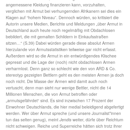
angemessene Kleidung finanzieren kann, vorzuhalten,
verglichen mit Armut bei verhungernden Afrikanern sei dies ein
Klagen auf “hohem Niveau”. Dennoch würden, so kritisiert die
Autorin unsere Medien, Berichte und Meldungen „über Armut in
Deutschland auch heute noch regelmäßig mit Obdachlosen
bebildert, die mit gemalten Schildern in Einkaufsstraßen
sitzen…“ (S.39) Dabei würden gerade diese absolut Armen
hierzulande von Armutsstatistiken teilweise gar nicht erfasst.
Außerdem wird so die Armut in ein entwürdigendes Klischee
gepresst und die Lage der (noch) nicht obdachlosen Armen
verharmlost. Denn ganz so schlecht wie den von ARD & Co.
stereotyp gezeigten Bettlern geht es den meisten Armen ja doch
noch nicht. Die Masse der Armen wird damit auch noch
vertuscht, denn man sieht nur wenige Bettler, nicht die 14
Millionen Menschen, die von Armut betroffen oder
„armutsgefährdet“ sind. Es sind inzwischen 17 Prozent der
Einwohner Deutschlands, die hier medial beleidigend abgefertigt
werden. Wer über Armut spreche (und unsere Journalist*innen
tun das selten genug), meint
Jendis
weiter, dürfe über Reichtum
nicht schweigen. Reiche und Superreiche hätten sich trotz ihrer