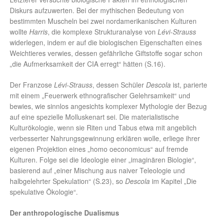
Diskurs aufzuwerten. Bei der mythischen Bedeutung von
bestimmten Muscheln bei zwei nordamerikanischen Kulturen
wollte
Harris
, die komplexe Strukturanalyse von
Lévi-Strauss
widerlegen, indem er auf die biologischen Eigenschaften eines
Weichtieres verwies, dessen gefährliche Giftstoffe sogar schon
„die Aufmerksamkeit der CIA erregt“ hätten (S.16).
Der Franzose
Lévi-Strauss
, dessen Schüler
Descola
ist, parierte
mit einem „Feuerwerk ethnografischer Gelehrsamkeit“ und
bewies, wie sinnlos angesichts komplexer Mythologie der Bezug
auf eine spezielle Molluskenart sei. Die materialistische
Kulturökologie, wenn sie Riten und Tabus etwa mit angeblich
verbesserter Nahrungsgewinnung erklären wolle, erliege ihrer
eigenen Projektion eines „homo oeconomicus“ auf fremde
Kulturen. Folge sei die Ideologie einer „imaginären Biologie“,
basierend auf „einer Mischung aus naiver Teleologie und
halbgelehrter Spekulation“ (S.23), so
Descola
im Kapitel „Die
spekulative Ökologie“.
Der anthropologische Dualismus