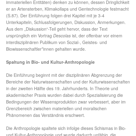
immateriellen Entitäten) denken zu können, dessen Dringlichkeit
er an Artensterben, Klimakollaps und Gentechnologie festmacht
(S.87). Der Einführung folgen drei Kapitel mit je 3-4
Unterkapiteln, Schlussfolgerungen, Diskussion, Anmerkungen.
Aus dem „Diskussion“-Teil geht hervor, dass der Text
ursprünglich ein Vortrag
Descolas
ist, der offenbar vor einem
interdisziplinären Publikum von Sozial-, Geistes- und
Biowissenschaftler*innen gehalten wurde.
Spaltung
in Bio- und Kultur-Anthropologie
Die Einführung beginnt mit der disziplinären Abgrenzung der
Bereiche der Naturwissenschaften und der Kulturwissenschaften
in der zweiten Hälfte des 19. Jahrhunderts. In Theorie und
akademischer Praxis wurden dabei durch Spezialisierung die
Bedingungen der Wissensproduktion zwar verbessert, aber im
Grenzbereich zwischen materiellen und moralischen
Phänomenen das Verständnis erschwert.
Die Anthropologie spaltete sich infolge dieses Schismas in Bio-
und Kultur-Anthropologie und wurde dadurch unfähig, die