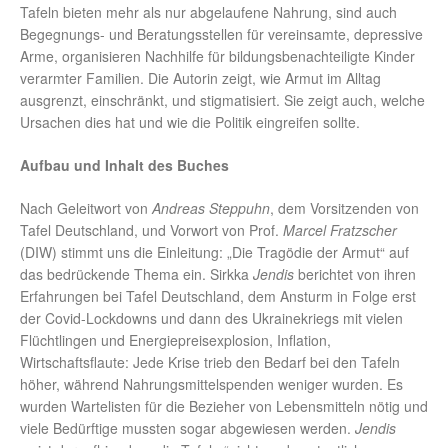
Tafeln bieten mehr als nur abgelaufene Nahrung, sind auch
Begegnungs- und Beratungsstellen für vereinsamte, depressive
Arme, organisieren Nachhilfe für bildungsbenachteiligte Kinder
verarmter Familien. Die Autorin zeigt, wie Armut im Alltag
ausgrenzt, einschränkt, und stigmatisiert. Sie zeigt auch, welche
Ursachen dies hat und wie die Politik eingreifen sollte.
Aufbau und Inhalt des Buches
Nach Geleitwort von
Andreas Steppuhn
, dem Vorsitzenden von
Tafel Deutschland, und Vorwort von Prof.
Marcel Fratzscher
(DIW) stimmt uns die Einleitung: „Die Tragödie der Armut“ auf
das bedrückende Thema ein. Sirkka
Jendis
berichtet von ihren
Erfahrungen bei Tafel Deutschland, dem Ansturm in Folge erst
der Covid-Lockdowns und dann des Ukrainekriegs mit vielen
Flüchtlingen und Energiepreisexplosion, Inflation,
Wirtschaftsflaute: Jede Krise trieb den Bedarf bei den Tafeln
höher, während Nahrungsmittelspenden weniger wurden. Es
wurden Wartelisten für die Bezieher von Lebensmitteln nötig und
viele Bedürftige mussten sogar abgewiesen werden.
Jendis