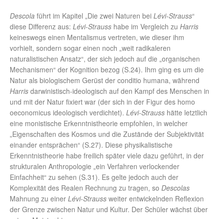
Descola
führt im Kapitel „Die zwei Naturen bei
Lévi-Strauss
“
diese Differenz aus:
Lévi-Strauss
habe im Vergleich zu
Harris
keineswegs einen Mentalismus vertreten, wie dieser ihm
vorhielt, sondern sogar einen noch „weit radikaleren
naturalistischen Ansatz“, der sich jedoch auf die „organischen
Mechanismen“ der Kognition bezog (S.24). Ihm ging es um die
Natur als biologischem Gerüst der conditio humana, während
Harris
darwinistisch-ideologisch auf den Kampf des Menschen in
und mit der Natur fixiert war (der sich in der Figur des homo
oeconomicus ideologisch verdichtet).
Lévi-Strauss
hätte letztlich
eine monistische Erkenntnistheorie empfohlen, in welcher
„Eigenschaften des Kosmos und die Zustände der Subjektivität
einander entsprächen“ (S.27). Diese physikalistische
Erkenntnistheorie habe freilich später viele dazu geführt, in der
strukturalen Anthropologie „ein Verfahren verlockender
Einfachheit“ zu sehen (S.31). Es gelte jedoch auch der
Komplexität des Realen Rechnung zu tragen, so
Descolas
Mahnung zu einer
Lévi-Strauss
weiter entwickelnden Reflexion
der Grenze zwischen Natur und Kultur. Der Schüler wächst über