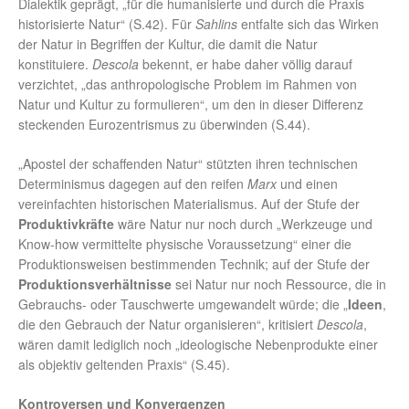
Dialektik geprägt, „für die humanisierte und durch die Praxis
historisierte Natur“ (S.42). Für
Sahlins
entfalte sich das Wirken
der Natur in Begriffen der Kultur, die damit die Natur
konstituiere.
Descola
bekennt, er habe daher völlig darauf
verzichtet, „das anthropologische Problem im Rahmen von
Natur und Kultur zu formulieren“, um den in dieser Differenz
steckenden Eurozentrismus zu überwinden (S.44).
„Apostel der schaffenden Natur“ stützten ihren technischen
Determinismus dagegen auf den reifen
Marx
und einen
vereinfachten historischen Materialismus. Auf der Stufe der
Produktivkräfte
wäre Natur nur noch durch „Werkzeuge und
Know-how vermittelte physische Voraussetzung“ einer die
Produktionsweisen bestimmenden Technik; auf der Stufe der
Produktionsverhältnisse
sei Natur nur noch Ressource, die in
Gebrauchs- oder Tauschwerte umgewandelt würde; die „
Ideen
,
die den Gebrauch der Natur organisieren“, kritisiert
Descola
,
wären damit lediglich noch „ideologische Nebenprodukte einer
als objektiv geltenden Praxis“ (S.45).
Kontroversen und Konvergenzen