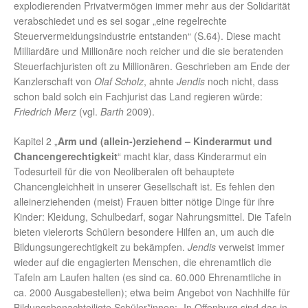
explodierenden Privatvermögen immer mehr aus der Solidarität
verabschiedet und es sei sogar „eine regelrechte
Steuervermeidungsindustrie entstanden“ (S.64). Diese macht
Milliardäre und Millionäre noch reicher und die sie beratenden
Steuerfachjuristen oft zu Millionären. Geschrieben am Ende der
Kanzlerschaft von
Olaf Scholz
, ahnte
Jendis
noch nicht, dass
schon bald solch ein Fachjurist das Land regieren würde:
Friedrich Merz
(vgl.
Barth
2009).
Kapitel 2 „
Arm und (allein-)erziehend – Kinderarmut und
Chancengerechtigkeit
“ macht klar, dass Kinderarmut ein
Todesurteil für die von Neoliberalen oft behauptete
Chancengleichheit in unserer Gesellschaft ist. Es fehlen den
alleinerziehenden (meist) Frauen bitter nötige Dinge für ihre
Kinder: Kleidung, Schulbedarf, sogar Nahrungsmittel. Die Tafeln
bieten vielerorts Schülern besondere Hilfen an, um auch die
Bildungsungerechtigkeit zu bekämpfen.
Jendis
verweist immer
wieder auf die engagierten Menschen, die ehrenamtlich die
Tafeln am Laufen halten (es sind ca. 60.000 Ehrenamtliche in
ca. 2000 Ausgabestellen); etwa beim Angebot von Nachhilfe für
Bildungsbenachteiligte Schüler*innen: „In Offenburg sind das in