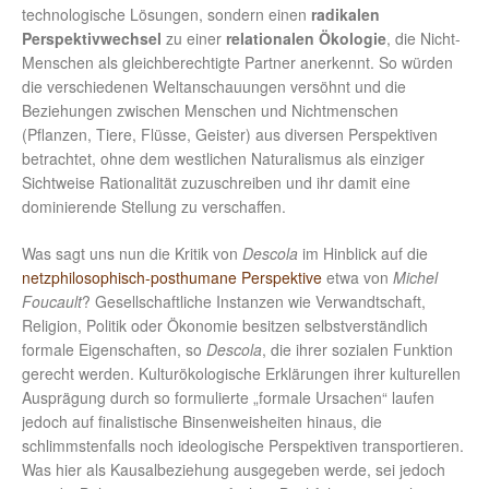
technologische Lösungen, sondern einen
radikalen
Perspektivwechsel
zu einer
relationalen Ökologie
, die Nicht-
Menschen als gleichberechtigte Partner anerkennt. So würden
die verschiedenen Weltanschauungen versöhnt und die
Beziehungen zwischen Menschen und Nichtmenschen
(Pflanzen, Tiere, Flüsse, Geister) aus diversen Perspektiven
betrachtet, ohne dem westlichen Naturalismus als einziger
Sichtweise Rationalität zuzuschreiben und ihr damit eine
dominierende Stellung zu verschaffen.
Was sagt uns nun die Kritik von
Descola
im Hinblick auf die
netzphilosophisch-posthumane Perspektive
etwa von
Michel
Foucault
? Gesellschaftliche Instanzen wie Verwandtschaft,
Religion, Politik oder Ökonomie besitzen selbstverständlich
formale Eigenschaften, so
Descola
, die ihrer sozialen Funktion
gerecht werden. Kulturökologische Erklärungen ihrer kulturellen
Ausprägung durch so formulierte „formale Ursachen“ laufen
jedoch auf finalistische Binsenweisheiten hinaus, die
schlimmstenfalls noch ideologische Perspektiven transportieren.
Was hier als Kausalbeziehung ausgegeben werde, sei jedoch