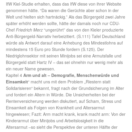
IfW Kiel-Studie erhalten, dass das IfW diese von ihrer Website
genommen hätte. “Da waren die Gerüchte aber schon in der
Welt und hielten sich hartnäckig.” Als das Bürgergeld zwei Jahre
später erhöht werden sollte, hätte der damals noch nur CDU-
Chef
Friedrich Merz
“ungerührt” das von den Kieler produzierte
Anti-Bürgergeld-Narrativ herbeizitiert. (S.111) Tafel Deutschland
würde als Antwort darauf eine Anhebung des Mindestlohns auf
mindestens 15 Euro pro Stunde fordern (S.125). Der
Niedriglohnsektor mit seinen Minijobs sei eine Armutsfalle und
Bürgergeld statt Hartz IV – das sei ohnehin nur wenig mehr als
ein neuer Name gewesen.
Kapitel 4
Arm und alt – Demografie, Menschenwürde und
Einsamkeit
“ macht uns mit dem Problem „Riestern statt
Solidarisieren“ bekannt, fragt nach der Grundsicherung im Alter
und fordert ein Altern in Würde. Die Unsicherheiten bei der
Rentenversicherung werden diskutiert, auf Scham, Stress und
Einsamkeit als Folgen von Krankheit und Altersarmut
hingewiesen; Fazit: Arm macht krank, krank macht arm: Von der
Kinderarmut über Minijobs und Arbeitslosigkeit in die
Altersarmut –so sieht die Perspektive der unteren Hälfte der