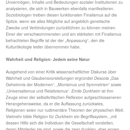
Unvermögen, Inhalte und Bedeutungen sozialer Institutionen zu
analysieren, die sich in Bauwerken ebenfalls manifestieren.
Soziobiologen treiben diesen funktionalen Finalismus auf die
Spitze, wenn sie alles Mögliche auf angeblich genetische
Zwecke und Verbindungen zurückführen zu können meinen.
Einer der verschwommensten und am stärksten mit Finalismus
befrachteten Begriffe ist der der „Anpassung“, den die
Kulturökologie leider übernommen habe.
Wahrheit und Religion: Jedem seine Natur
Ausgehend von einer Kritik wissenschaftlicher Diskurse über
Wahrheit und Glaubensvorstellungen ergründet
Descola
„Das
Geheimnis der Modernen“, „Monismus und Symmetrien“ sowie
„Universalismus und Relativismus“.
Emile Durkheim
ist ihm
Zeuge einer der selbstkritischen Reflexion aufgeschlosseneren
Herangehensweise, da er die Auffassung zurückwies,
Religionen seien nur rudimentäre Theorien der physischen Welt.
Vielmehr bilde Religion für
Durkheim
ein Begriffssystem, „mit
dessen Hilfe sich die Individuen die Gesellschaft vorstellen,
deren Mitglieder sie sind, sowie die zwar dunklen, aber engen