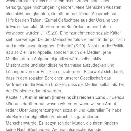
weist daraufhin, dass die Tafeln “nicht zu den staatlichen
Versorgungseinrichtungen ” gehören, viele Menschen wüssten
dies nicht und glaubten, sie hätten rechtlichen Anspruch auf
Hilfe bei den Tafeln. “Zumal Geflüchtete aus der Ukraine von
teilweise komplett überforderten Behörden an uns Tafeln
verwiesen wurden…” (S.23). Eine “zunehmende soziale Kälte”
sieht sie weniger bei den Menschen “als vielmehr in der politisch
und medial ausgetragenen Debatte” (S.29). Nicht nur die Politik
ist also Ziel ihrer Appelle, sondern auch die Medien -jene
Medien, deren Aufgabe eigentlich wäre, selbst aktiv
Missbräuche und skandlöse Verhältnisse aufzudecken und
Lösungen von der Politik zu einzufordern. Es erweist sich damit,
dass in den sozialen Bereichen unserer Gesellschaft das
Vertrauen in die Medien bröckelt, dass die Medien selbst als Teil
der Probleme erkannt werden.
Kapitel 1 „
Arm in einem (immer noch) reichen Land
…“
Jendis
klärt uns darüber auf, wovon wir reden, wenn wir von Armut
reden: Über Ausgrenzung von sozialer und kultureller Teilhabe
als Basis der eigentlich grundrechtlich garantierten
Menschenwürde. Es ist zynisch der Mutter, die ihren Kindern
keine Nachhilfestunden, Weihnachtsgeschenke oder