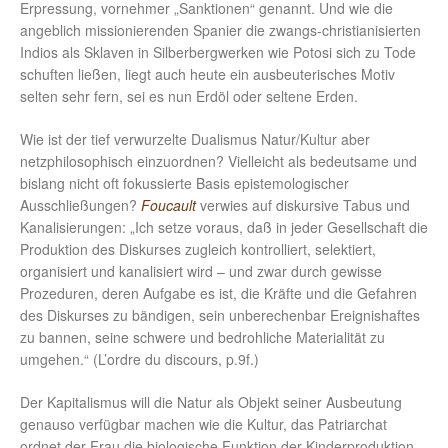
Erpressung, vornehmer „Sanktionen“ genannt. Und wie die
angeblich missionierenden Spanier die zwangs-christianisierten
Indios als Sklaven in Silberbergwerken wie Potosi sich zu Tode
schuften ließen, liegt auch heute ein ausbeuterisches Motiv
selten sehr fern, sei es nun Erdöl oder seltene Erden.
Wie ist der tief verwurzelte Dualismus Natur/Kultur aber
netzphilosophisch einzuordnen? Vielleicht als bedeutsame und
bislang nicht oft fokussierte Basis epistemologischer
Ausschließungen?
Foucault
verwies auf diskursive Tabus und
Kanalisierungen: „Ich setze voraus, daß in jeder Gesellschaft die
Produktion des Diskurses zugleich kontrolliert, selektiert,
organisiert und kanalisiert wird – und zwar durch gewisse
Prozeduren, deren Aufgabe es ist, die Kräfte und die Gefahren
des Diskurses zu bändigen, sein unberechenbar Ereignishaftes
zu bannen, seine schwere und bedrohliche Materialität zu
umgehen.“ (L’ordre du discours, p.9f.)
Der Kapitalismus will die Natur als Objekt seiner Ausbeutung
genauso verfügbar machen wie die Kultur, das Patriarchat
ordnet der Frau die biologische Funktion der Kinderproduktion