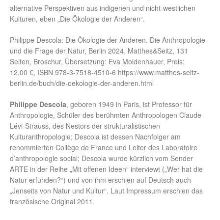
alternative Perspektiven aus indigenen und nicht-westlichen
Kulturen, eben „Die Ökologie der Anderen“.
Philippe Descola: Die Ökologie der Anderen. Die Anthropologie
und die Frage der Natur, Berlin 2024, Matthes&Seitz, 131
Seiten, Broschur, Übersetzung: Eva Moldenhauer, Preis:
12,00 €, ISBN 978-3-7518-4510-6 https://www.matthes-seitz-
berlin.de/buch/die-oekologie-der-anderen.html
Philippe Descola
, geboren 1949 in Paris, ist Professor für
Anthropologie, Schüler des berühmten Anthropologen Claude
Lévi-Strauss, des Nestors der strukturalistischen
Kulturanthropologie; Descola ist dessen Nachfolger am
renommierten Collège de France und Leiter des Laboratoire
d’anthropologie social; Descola wurde kürzlich vom Sender
ARTE in der Reihe „Mit offenen Ideen“ interviewt („Wer hat die
Natur erfunden?“) und von ihm erschien auf Deutsch auch
„Jenseits von Natur und Kultur“. Laut Impressum erschien das
französische Original 2011.