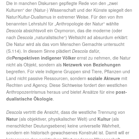
Die in manchen Diskursen gepflegte Rede von den „zwei
Kulturen“ der (Natur-) Wissenschaft und der Künste spiegelt den
Natur/Kultur-Dualismus in extremer Weise. Für den von ihm
benannten Lehrstuhl für „Anthropologie der Natur“ wählte
Descola
absichtsvoll ein Oxymoron, das die moderne (oder
nach
Descola
„naturalistische“) Weltsicht ad absurdum erklärt:
Die Natur wird als das vom Menschen Gemachte untersucht
(S.114). In diesem Sinne plädiert
Descola
dafür,
die
Perspektiven indigener Völker
ernst zu nehmen, die Natur
nicht als Objekt, sondern als
Netzwerk von Beziehungen
begreifen. Für viele indigene Gruppen sind Tiere, Pflanzen und
Land nicht passive Ressourcen, sondern
soziale Akteure
mit
Rechten und Agency. Diese Sichtweise fordert den westlichen
Anthropozentrismus heraus und bietet Ansätze für eine
post-
dualistische Ökologie
.
Descola
vertritt die Ansicht, dass die westliche Trennung von
Natur
(als objektiver, physikalischer Welt) und
Kultur
(als
menschlicher Deutungsebene) keine universelle Wahrheit,
sondern ein historisch gewachsenes Konstrukt ist. Damit will er