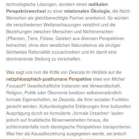
technologische Lösungen, sondern einen
radikalen
Perspektivwechsel
zu einer
relationalen Ökologie
, die Nicht-
Menschen als gleichberechtigte Partner anerkennt. So würden
die verschiedenen Weltanschauungen versöhnt und die
Beziehungen zwischen Menschen und Nichtmenschen
(Pflanzen, Tiere, Flüsse, Geister) aus diversen Perspektiven
betrachtet, ohne dem westlichen Naturalismus als einziger
Sichtweise Rationalität zuzuschreiben und ihr damit eine
dominierende Stellung zu verschaffen.
Was sagt uns nun die Kritik von
Descola
im Hinblick auf die
netzphilosophisch-posthumane Perspektive
etwa von
Michel
Foucault
? Gesellschaftliche Instanzen wie Verwandtschaft,
Religion, Politik oder Ökonomie besitzen selbstverständlich
formale Eigenschaften, so
Descola
, die ihrer sozialen Funktion
gerecht werden. Kulturökologische Erklärungen ihrer kulturellen
Ausprägung durch so formulierte „formale Ursachen“ laufen
jedoch auf finalistische Binsenweisheiten hinaus, die
schlimmstenfalls noch ideologische Perspektiven transportieren.
Was hier als Kausalbeziehung ausgegeben werde, sei jedoch