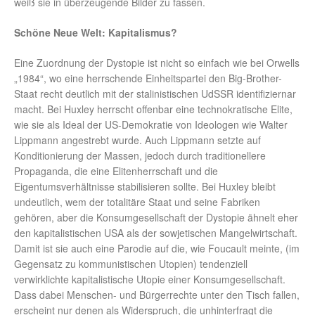
weiß sie in überzeugende Bilder zu fassen.
Schöne Neue Welt: Kapitalismus?
Eine Zuordnung der Dystopie ist nicht so einfach wie bei Orwells
„1984“, wo eine herrschende Einheitspartei den Big-Brother-
Staat recht deutlich mit der stalinistischen UdSSR identifiziernar
macht. Bei Huxley herrscht offenbar eine technokratische Elite,
wie sie als Ideal der US-Demokratie von Ideologen wie Walter
Lippmann angestrebt wurde. Auch Lippmann setzte auf
Konditionierung der Massen, jedoch durch traditionellere
Propaganda, die eine Elitenherrschaft und die
Eigentumsverhältnisse stabilisieren sollte. Bei Huxley bleibt
undeutlich, wem der totalitäre Staat und seine Fabriken
gehören, aber die Konsumgesellschaft der Dystopie ähnelt eher
den kapitalistischen USA als der sowjetischen Mangelwirtschaft.
Damit ist sie auch eine Parodie auf die, wie Foucault meinte, (im
Gegensatz zu kommunistischen Utopien) tendenziell
verwirklichte kapitalistische Utopie einer Konsumgesellschaft.
Dass dabei Menschen- und Bürgerrechte unter den Tisch fallen,
erscheint nur denen als Widerspruch, die unhinterfragt die