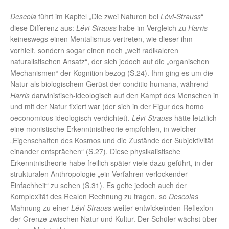
Descola
führt im Kapitel „Die zwei Naturen bei
Lévi-Strauss
“
diese Differenz aus:
Lévi-Strauss
habe im Vergleich zu
Harris
keineswegs einen Mentalismus vertreten, wie dieser ihm
vorhielt, sondern sogar einen noch „weit radikaleren
naturalistischen Ansatz“, der sich jedoch auf die „organischen
Mechanismen“ der Kognition bezog (S.24). Ihm ging es um die
Natur als biologischem Gerüst der conditio humana, während
Harris
darwinistisch-ideologisch auf den Kampf des Menschen in
und mit der Natur fixiert war (der sich in der Figur des homo
oeconomicus ideologisch verdichtet).
Lévi-Strauss
hätte letztlich
eine monistische Erkenntnistheorie empfohlen, in welcher
„Eigenschaften des Kosmos und die Zustände der Subjektivität
einander entsprächen“ (S.27). Diese physikalistische
Erkenntnistheorie habe freilich später viele dazu geführt, in der
strukturalen Anthropologie „ein Verfahren verlockender
Einfachheit“ zu sehen (S.31). Es gelte jedoch auch der
Komplexität des Realen Rechnung zu tragen, so
Descolas
Mahnung zu einer
Lévi-Strauss
weiter entwickelnden Reflexion
der Grenze zwischen Natur und Kultur. Der Schüler wächst über