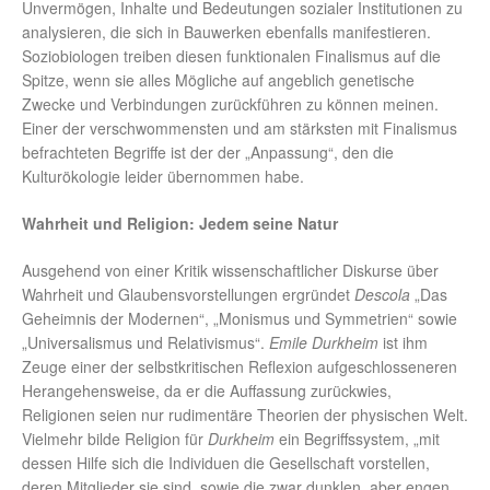
Unvermögen, Inhalte und Bedeutungen sozialer Institutionen zu
analysieren, die sich in Bauwerken ebenfalls manifestieren.
Soziobiologen treiben diesen funktionalen Finalismus auf die
Spitze, wenn sie alles Mögliche auf angeblich genetische
Zwecke und Verbindungen zurückführen zu können meinen.
Einer der verschwommensten und am stärksten mit Finalismus
befrachteten Begriffe ist der der „Anpassung“, den die
Kulturökologie leider übernommen habe.
Wahrheit und Religion: Jedem seine Natur
Ausgehend von einer Kritik wissenschaftlicher Diskurse über
Wahrheit und Glaubensvorstellungen ergründet
Descola
„Das
Geheimnis der Modernen“, „Monismus und Symmetrien“ sowie
„Universalismus und Relativismus“.
Emile Durkheim
ist ihm
Zeuge einer der selbstkritischen Reflexion aufgeschlosseneren
Herangehensweise, da er die Auffassung zurückwies,
Religionen seien nur rudimentäre Theorien der physischen Welt.
Vielmehr bilde Religion für
Durkheim
ein Begriffssystem, „mit
dessen Hilfe sich die Individuen die Gesellschaft vorstellen,
deren Mitglieder sie sind, sowie die zwar dunklen, aber engen