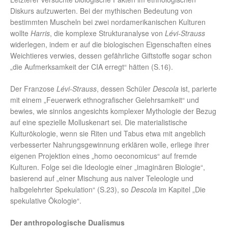
Diskurs aufzuwerten. Bei der mythischen Bedeutung von
bestimmten Muscheln bei zwei nordamerikanischen Kulturen
wollte
Harris
, die komplexe Strukturanalyse von
Lévi-Strauss
widerlegen, indem er auf die biologischen Eigenschaften eines
Weichtieres verwies, dessen gefährliche Giftstoffe sogar schon
„die Aufmerksamkeit der CIA erregt“ hätten (S.16).
Der Franzose
Lévi-Strauss
, dessen Schüler
Descola
ist, parierte
mit einem „Feuerwerk ethnografischer Gelehrsamkeit“ und
bewies, wie sinnlos angesichts komplexer Mythologie der Bezug
auf eine spezielle Molluskenart sei. Die materialistische
Kulturökologie, wenn sie Riten und Tabus etwa mit angeblich
verbesserter Nahrungsgewinnung erklären wolle, erliege ihrer
eigenen Projektion eines „homo oeconomicus“ auf fremde
Kulturen. Folge sei die Ideologie einer „imaginären Biologie“,
basierend auf „einer Mischung aus naiver Teleologie und
halbgelehrter Spekulation“ (S.23), so
Descola
im Kapitel „Die
spekulative Ökologie“.
Der anthropologische Dualismus