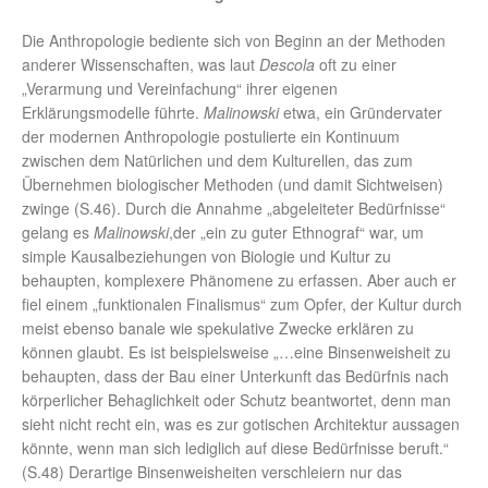
Die Anthropologie bediente sich von Beginn an der Methoden
anderer Wissenschaften, was laut
Descola
oft zu einer
„Verarmung und Vereinfachung“ ihrer eigenen
Erklärungsmodelle führte.
Malinowski
etwa, ein Gründervater
der modernen Anthropologie postulierte ein Kontinuum
zwischen dem Natürlichen und dem Kulturellen, das zum
Übernehmen biologischer Methoden (und damit Sichtweisen)
zwinge (S.46). Durch die Annahme „abgeleiteter Bedürfnisse“
gelang es
Malinowski
,der „ein zu guter Ethnograf“ war, um
simple Kausalbeziehungen von Biologie und Kultur zu
behaupten, komplexere Phänomene zu erfassen. Aber auch er
fiel einem „funktionalen Finalismus“ zum Opfer, der Kultur durch
meist ebenso banale wie spekulative Zwecke erklären zu
können glaubt. Es ist beispielsweise „…eine Binsenweisheit zu
behaupten, dass der Bau einer Unterkunft das Bedürfnis nach
körperlicher Behaglichkeit oder Schutz beantwortet, denn man
sieht nicht recht ein, was es zur gotischen Architektur aussagen
könnte, wenn man sich lediglich auf diese Bedürfnisse beruft.“
(S.48) Derartige Binsenweisheiten verschleiern nur das