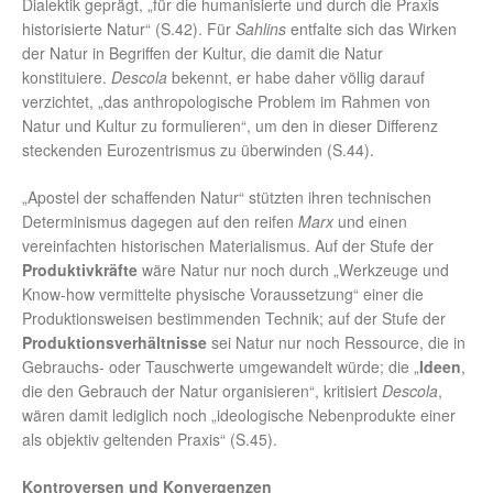
Dialektik geprägt, „für die humanisierte und durch die Praxis
historisierte Natur“ (S.42). Für
Sahlins
entfalte sich das Wirken
der Natur in Begriffen der Kultur, die damit die Natur
konstituiere.
Descola
bekennt, er habe daher völlig darauf
verzichtet, „das anthropologische Problem im Rahmen von
Natur und Kultur zu formulieren“, um den in dieser Differenz
steckenden Eurozentrismus zu überwinden (S.44).
„Apostel der schaffenden Natur“ stützten ihren technischen
Determinismus dagegen auf den reifen
Marx
und einen
vereinfachten historischen Materialismus. Auf der Stufe der
Produktivkräfte
wäre Natur nur noch durch „Werkzeuge und
Know-how vermittelte physische Voraussetzung“ einer die
Produktionsweisen bestimmenden Technik; auf der Stufe der
Produktionsverhältnisse
sei Natur nur noch Ressource, die in
Gebrauchs- oder Tauschwerte umgewandelt würde; die „
Ideen
,
die den Gebrauch der Natur organisieren“, kritisiert
Descola
,
wären damit lediglich noch „ideologische Nebenprodukte einer
als objektiv geltenden Praxis“ (S.45).
Kontroversen und Konvergenzen