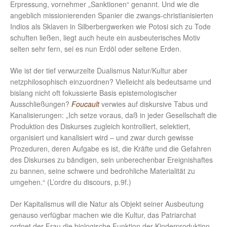
Erpressung, vornehmer „Sanktionen“ genannt. Und wie die
angeblich missionierenden Spanier die zwangs-christianisierten
Indios als Sklaven in Silberbergwerken wie Potosi sich zu Tode
schuften ließen, liegt auch heute ein ausbeuterisches Motiv
selten sehr fern, sei es nun Erdöl oder seltene Erden.
Wie ist der tief verwurzelte Dualismus Natur/Kultur aber
netzphilosophisch einzuordnen? Vielleicht als bedeutsame und
bislang nicht oft fokussierte Basis epistemologischer
Ausschließungen?
Foucault
verwies auf diskursive Tabus und
Kanalisierungen: „Ich setze voraus, daß in jeder Gesellschaft die
Produktion des Diskurses zugleich kontrolliert, selektiert,
organisiert und kanalisiert wird – und zwar durch gewisse
Prozeduren, deren Aufgabe es ist, die Kräfte und die Gefahren
des Diskurses zu bändigen, sein unberechenbar Ereignishaftes
zu bannen, seine schwere und bedrohliche Materialität zu
umgehen.“ (L’ordre du discours, p.9f.)
Der Kapitalismus will die Natur als Objekt seiner Ausbeutung
genauso verfügbar machen wie die Kultur, das Patriarchat
ordnet der Frau die biologische Funktion der Kinderproduktion