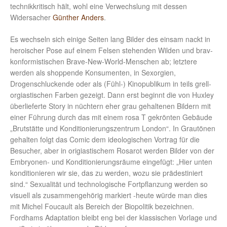
technikkritisch hält, wohl eine Verwechslung mit dessen
Widersacher
Günther Anders
.
Es wechseln sich einige Seiten lang Bilder des einsam nackt in
heroischer Pose auf einem Felsen stehenden Wilden und brav-
konformistischen Brave-New-World-Menschen ab; letztere
werden als shoppende Konsumenten, in Sexorgien,
Drogenschluckende oder als (Fühl-) Kinopublikum in teils grell-
orgiastischen Farben gezeigt. Dann erst beginnt die von Huxley
überlieferte Story in nüchtern eher grau gehaltenen Bildern mit
einer Führung durch das mit einem rosa T gekrönten Gebäude
„Brutstätte und Konditionierungszentrum London“. In Grautönen
gehalten folgt das Comic dem ideologischen Vortrag für die
Besucher, aber in origiastischem Rosarot werden Bilder von der
Embryonen- und Konditionierungsräume eingefügt: „Hier unten
konditionieren wir sie, das zu werden, wozu sie prädestiniert
sind.“ Sexualität und technologische Fortpflanzung werden so
visuell als zusammengehörig markiert -heute würde man dies
mit Michel Foucault als Bereich der Biopolitik bezeichnen.
Fordhams Adaptation bleibt eng bei der klassischen Vorlage und