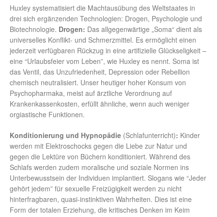
Huxley systematisiert die Machtausübung des Weltstaates in
drei sich ergänzenden Technologien: Drogen, Psychologie und
Biotechnologie.
Drogen:
Das allgegenwärtige „Soma“ dient als
universelles Konflikt- und Schmerzmittel. Es ermöglicht einen
jederzeit verfügbaren Rückzug in eine artifizielle Glückseligkeit –
eine “Urlaubsfeier vom Leben”, wie Huxley es nennt. Soma ist
das Ventil, das Unzufriedenheit, Depression oder Rebellion
chemisch neutralisiert. Unser heutiger hoher Konsum von
Psychopharmaka, meist auf ärztliche Verordnung auf
Krankenkassenkosten, erfüllt ähnliche, wenn auch weniger
orgiastische Funktionen.
Konditionierung und Hypnopädie
(Schlafunterricht)
:
Kinder
werden mit Elektroschocks gegen die Liebe zur Natur und
gegen die Lektüre von Büchern konditioniert. Während des
Schlafs werden zudem moralische und soziale Normen ins
Unterbewusstsein der Individuen implantiert. Slogans wie “Jeder
gehört jedem” für sexuelle Freizügigkeit werden zu nicht
hinterfragbaren, quasi-instinktiven Wahrheiten. Dies ist eine
Form der totalen Erziehung, die kritisches Denken im Keim