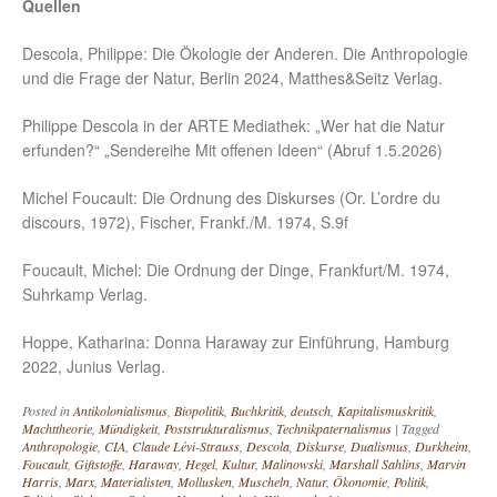
Quellen
Descola, Philippe: Die Ökologie der Anderen. Die Anthropologie
und die Frage der Natur, Berlin 2024, Matthes&Seitz Verlag.
Philippe Descola in der ARTE Mediathek: „Wer hat die Natur
erfunden?“ „Sendereihe Mit offenen Ideen“ (Abruf 1.5.2026)
Michel Foucault: Die Ordnung des Diskurses (Or. L’ordre du
discours, 1972), Fischer, Frankf./M. 1974, S.9f
Foucault, Michel: Die Ordnung der Dinge, Frankfurt/M. 1974,
Suhrkamp Verlag.
Hoppe, Katharina: Donna Haraway zur Einführung, Hamburg
2022, Junius Verlag.
Posted in
Antikolonialismus
,
Biopolitik
,
Buchkritik
,
deutsch
,
Kapitalismuskritik
,
Machttheorie
,
Mündigkeit
,
Poststrukturalismus
,
Technikpaternalismus
|
Tagged
Anthropologie
,
CIA
,
Claude Lévi-Strauss
,
Descola
,
Diskurse
,
Dualismus
,
Durkheim
,
Foucault
,
Giftstoffe
,
Haraway
,
Hegel
,
Kultur
,
Malinowski
,
Marshall Sahlins
,
Marvin
Harris
,
Marx
,
Materialisten
,
Mollusken
,
Muscheln
,
Natur
,
Ökonomie
,
Politik
,