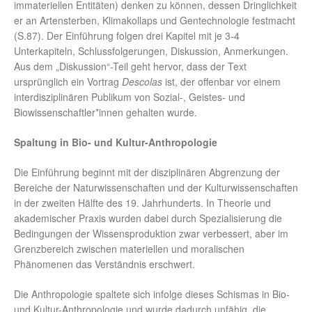
immateriellen Entitäten) denken zu können, dessen Dringlichkeit
er an Artensterben, Klimakollaps und Gentechnologie festmacht
(S.87). Der Einführung folgen drei Kapitel mit je 3-4
Unterkapiteln, Schlussfolgerungen, Diskussion, Anmerkungen.
Aus dem „Diskussion“-Teil geht hervor, dass der Text
ursprünglich ein Vortrag
Descolas
ist, der offenbar vor einem
interdisziplinären Publikum von Sozial-, Geistes- und
Biowissenschaftler*innen gehalten wurde.
Spaltung
in Bio- und Kultur-Anthropologie
Die Einführung beginnt mit der disziplinären Abgrenzung der
Bereiche der Naturwissenschaften und der Kulturwissenschaften
in der zweiten Hälfte des 19. Jahrhunderts. In Theorie und
akademischer Praxis wurden dabei durch Spezialisierung die
Bedingungen der Wissensproduktion zwar verbessert, aber im
Grenzbereich zwischen materiellen und moralischen
Phänomenen das Verständnis erschwert.
Die Anthropologie spaltete sich infolge dieses Schismas in Bio-
und Kultur-Anthropologie und wurde dadurch unfähig, die