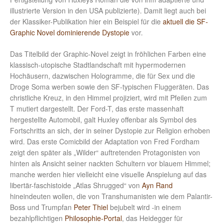
illustrierte Version in den USA publizierte). Damit liegt auch bei
der Klassiker-Publikation hier ein Beispiel für die
aktuell die SF-
Graphic Novel dominierende Dystopie
vor.
Das Titelbild der Graphic-Novel zeigt in fröhlichen Farben eine
klassisch-utopische Stadtlandschaft mit hypermodernen
Hochäusern, dazwischen Hologramme, die für Sex und die
Droge Soma werben sowie den SF-typischen Fluggeräten. Das
christliche Kreuz, in den Himmel projiziert, wird mit Pfeilen zum
T mutiert dargestellt. Der Ford-T, das erste massenhaft
hergestellte Automobil, galt Huxley offenbar als Symbol des
Fortschritts an sich, der in seiner Dystopie zur Religion erhoben
wird. Das erste Comicbild der Adaptation von Fred Fordham
zeigt den später als „Wilder“ auftretenden Protagonisten von
hinten als Ansicht seiner nackten Schultern vor blauem Himmel;
manche werden hier vielleicht eine visuelle Anspielung auf das
libertär-faschistoide „Atlas Shrugged“ von
Ayn Rand
hineindeuten wollen, die von Transhumanisten wie dem Palantir-
Boss und Trumpfan
Peter Thiel
bejubelt wird -in einem
bezahlpflichtigen
Philosophie-Portal
, das Heidegger für