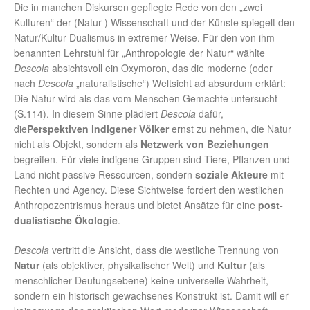
Die in manchen Diskursen gepflegte Rede von den „zwei
Kulturen“ der (Natur-) Wissenschaft und der Künste spiegelt den
Natur/Kultur-Dualismus in extremer Weise. Für den von ihm
benannten Lehrstuhl für „Anthropologie der Natur“ wählte
Descola
absichtsvoll ein Oxymoron, das die moderne (oder
nach
Descola
„naturalistische“) Weltsicht ad absurdum erklärt:
Die Natur wird als das vom Menschen Gemachte untersucht
(S.114). In diesem Sinne plädiert
Descola
dafür,
die
Perspektiven indigener Völker
ernst zu nehmen, die Natur
nicht als Objekt, sondern als
Netzwerk von Beziehungen
begreifen. Für viele indigene Gruppen sind Tiere, Pflanzen und
Land nicht passive Ressourcen, sondern
soziale Akteure
mit
Rechten und Agency. Diese Sichtweise fordert den westlichen
Anthropozentrismus heraus und bietet Ansätze für eine
post-
dualistische Ökologie
.
Descola
vertritt die Ansicht, dass die westliche Trennung von
Natur
(als objektiver, physikalischer Welt) und
Kultur
(als
menschlicher Deutungsebene) keine universelle Wahrheit,
sondern ein historisch gewachsenes Konstrukt ist. Damit will er