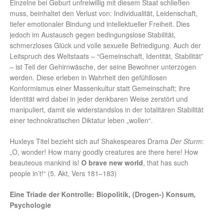
Einzelne bei Geburt unfreiwillig mit diesem Staat schließen
muss, beinhaltet den Verlust von: Individualität, Leidenschaft,
tiefer emotionaler Bindung und intellektueller Freiheit. Dies
jedoch im Austausch gegen bedingungslose Stabilität,
schmerzloses Glück und volle sexuelle Befriedigung. Auch der
Leitspruch des Weltstaats – “Gemeinschaft, Identität, Stabilität”
– ist Teil der Gehirnwäsche, der seine Bewohner unterzogen
werden. Diese erleben in Wahrheit den gefühllosen
Konformismus einer Massenkultur statt Gemeinschaft; ihre
Identität wird dabei in jeder denkbaren Weise zerstört und
manipuliert, damit sie widerstandslos in der totalitären Stabilität
einer technokratischen Diktatur leben „wollen“.
Huxleys Titel bezieht sich auf Shakespeares Drama
Der Sturm
:
„O, wonder! How many goodly creatures are there here! How
beauteous mankind is!
O brave new world
, that has such
people in’t!“ (5. Akt, Vers 181–183)
Eine Triade der Kontrolle: Biopolitik, (Drogen-) Konsum,
Psychologie