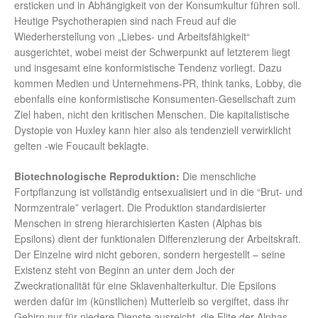
ersticken und in Abhängigkeit von der Konsumkultur führen soll.
Heutige Psychotherapien sind nach Freud auf die
Wiederherstellung von „Liebes- und Arbeitsfähigkeit“
ausgerichtet, wobei meist der Schwerpunkt auf letzterem liegt
und insgesamt eine konformistische Tendenz vorliegt. Dazu
kommen Medien und Unternehmens-PR, think tanks, Lobby, die
ebenfalls eine konformistische Konsumenten-Gesellschaft zum
Ziel haben, nicht den kritischen Menschen. Die kapitalistische
Dystopie von Huxley kann hier also als tendenziell verwirklicht
gelten -wie Foucault beklagte.
Biotechnologische Reproduktion:
Die menschliche
Fortpflanzung ist vollständig entsexualisiert und in die “Brut- und
Normzentrale” verlagert. Die Produktion standardisierter
Menschen in streng hierarchisierten Kasten (Alphas bis
Epsilons) dient der funktionalen Differenzierung der Arbeitskraft.
Der Einzelne wird nicht geboren, sondern hergestellt – seine
Existenz steht von Beginn an unter dem Joch der
Zweckrationalität für eine Sklavenhalterkultur. Die Epsilons
werden dafür im (künstlichen) Mutterleib so vergiftet, dass ihr
Gehirn nur für niedere Dienste ausreicht, die Elite der Alphas