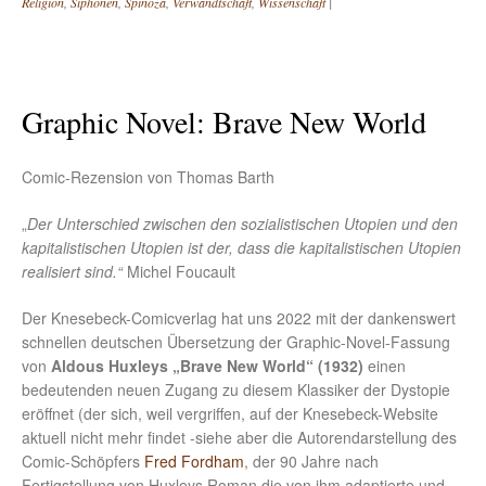
Religion
,
Siphonen
,
Spinoza
,
Verwandtschaft
,
Wissenschaft
|
Graphic Novel: Brave New World
Comic-Rezension von Thomas Barth
„
Der Unterschied zwischen den sozialistischen Utopien und den
kapitalistischen Utopien ist der, dass die kapitalistischen Utopien
realisiert sind.“
Michel Foucault
Der Knesebeck-Comicverlag hat uns 2022 mit der dankenswert
schnellen deutschen Übersetzung der Graphic-Novel-Fassung
von
Aldous Huxleys „Brave New World“ (1932)
einen
bedeutenden neuen Zugang zu diesem Klassiker der Dystopie
eröffnet (der sich, weil vergriffen, auf der Knesebeck-Website
aktuell nicht mehr findet -siehe aber die Autorendarstellung des
Comic-Schöpfers
Fred Fordham
, der 90 Jahre nach
Fertigstellung von Huxleys Roman die von ihm adaptierte und