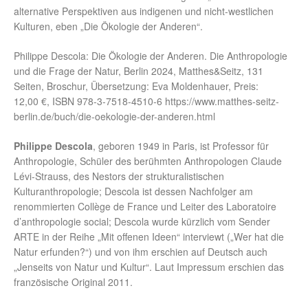
alternative Perspektiven aus indigenen und nicht-westlichen
Kulturen, eben „Die Ökologie der Anderen“.
Philippe Descola: Die Ökologie der Anderen. Die Anthropologie
und die Frage der Natur, Berlin 2024, Matthes&Seitz, 131
Seiten, Broschur, Übersetzung: Eva Moldenhauer, Preis:
12,00 €, ISBN 978-3-7518-4510-6 https://www.matthes-seitz-
berlin.de/buch/die-oekologie-der-anderen.html
Philippe Descola
, geboren 1949 in Paris, ist Professor für
Anthropologie, Schüler des berühmten Anthropologen Claude
Lévi-Strauss, des Nestors der strukturalistischen
Kulturanthropologie; Descola ist dessen Nachfolger am
renommierten Collège de France und Leiter des Laboratoire
d’anthropologie social; Descola wurde kürzlich vom Sender
ARTE in der Reihe „Mit offenen Ideen“ interviewt („Wer hat die
Natur erfunden?“) und von ihm erschien auf Deutsch auch
„Jenseits von Natur und Kultur“. Laut Impressum erschien das
französische Original 2011.