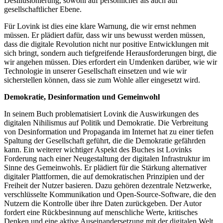
Desillusionierung, sowohl auf persönlicher als auch auf
gesellschaftlicher Ebene.
Für Lovink ist dies eine klare Warnung, die wir ernst nehmen
müssen. Er plädiert dafür, dass wir uns bewusst werden müssen,
dass die digitale Revolution nicht nur positive Entwicklungen mit
sich bringt, sondern auch tiefgreifende Herausforderungen birgt, die
wir angehen müssen. Dies erfordert ein Umdenken darüber, wie wir
Technologie in unserer Gesellschaft einsetzen und wie wir
sicherstellen können, dass sie zum Wohle aller eingesetzt wird.
Demokratie, Desinformation und Gemeinwohl
In seinem Buch problematisiert Lovink die Auswirkungen des
digitalen Nihilismus auf Politik und Demokratie. Die Verbreitung
von Desinformation und Propaganda im Internet hat zu einer tiefen
Spaltung der Gesellschaft geführt, die die Demokratie gefährden
kann. Ein weiterer wichtiger Aspekt des Buches ist Lovinks
Forderung nach einer Neugestaltung der digitalen Infrastruktur im
Sinne des Gemeinwohls. Er plädiert für die Stärkung alternativer
digitaler Plattformen, die auf demokratischen Prinzipien und der
Freiheit der Nutzer basieren. Dazu gehören dezentrale Netzwerke,
verschlüsselte Kommunikation und Open-Source-Software, die den
Nutzern die Kontrolle über ihre Daten zurückgeben. Der Autor
fordert eine Rückbesinnung auf menschliche Werte, kritisches
Denken und eine aktive Auseinandersetzung mit der digitalen Welt.