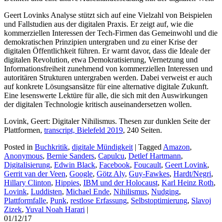
Geert Lovinks Analyse stützt sich auf eine Vielzahl von Beispielen
und Fallstudien aus der digitalen Praxis. Er zeigt auf, wie die
kommerziellen Interessen der Tech-Firmen das Gemeinwohl und die
demokratischen Prinzipien untergraben und zu einer Krise der
digitalen Öffentlichkeit führen. Er warnt davor, dass die Ideale der
digitalen Revolution, etwa Demokratisierung, Vernetzung und
Informationsfreiheit zunehmend von kommerziellen Interessen und
autoritären Strukturen untergraben werden. Dabei verweist er auch
auf konkrete Lösungsansätze für eine alternative digitale Zukunft.
Eine lesenswerte Lektüre für alle, die sich mit den Auswirkungen
der digitalen Technologie kritisch auseinandersetzen wollen.
Lovink, Geert: Digitaler Nihilismus. Thesen zur dunklen Seite der
Plattformen,
transcript, Bielefeld 2019
, 240 Seiten.
Posted in
Buchkritik
,
digitale Mündigkeit
|
Tagged
Amazon
,
Anonymous
,
Bernie Sanders
,
Capulcu
,
Detlef Hartmann
,
Digitalisierung
,
Edwin Black
,
Facebook
,
Foucault
,
Geert Lovink
,
Gerrit van der Veen
,
Google
,
Götz Aly
,
Guy-Fawkes
,
Hardt/Negri
,
Hillary Clinton
,
Hippies
,
IBM und der Holocaust
,
Karl Heinz Roth
,
Lovink
,
Luddisten
,
Michael Ende
,
Nihilismus
,
Nudging
,
Plattformfalle
,
Punk
,
restlose Erfassung
,
Selbstoptimierung
,
Slavoj
Zizek
,
Yuval Noah Harari
|
01/12/17