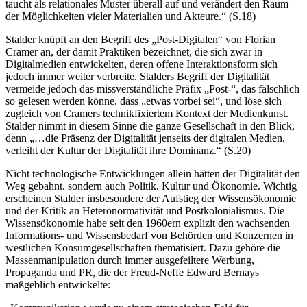
taucht als relationales Muster überall auf und verändert den Raum
der Möglichkeiten vieler Materialien und Akteure.“ (S.18)
Stalder knüpft an den Begriff des „Post-Digitalen“ von Florian
Cramer an, der damit Praktiken bezeichnet, die sich zwar in
Digitalmedien entwickelten, deren offene Interaktionsform sich
jedoch immer weiter verbreite. Stalders Begriff der Digitalität
vermeide jedoch das missverständliche Präfix „Post-“, das fälschlich
so gelesen werden könne, dass „etwas vorbei sei“, und löse sich
zugleich von Cramers technikfixiertem Kontext der Medienkunst.
Stalder nimmt in diesem Sinne die ganze Gesellschaft in den Blick,
denn „…die Präsenz der Digitalität jenseits der digitalen Medien,
verleiht der Kultur der Digitalität ihre Dominanz.“ (S.20)
Nicht technologische Entwicklungen allein hätten der Digitalität den
Weg gebahnt, sondern auch Politik, Kultur und Ökonomie. Wichtig
erscheinen Stalder insbesondere der Aufstieg der Wissensökonomie
und der Kritik an Heteronormativität und Postkolonialismus. Die
Wissensökonomie habe seit den 1960ern explizit den wachsenden
Informations- und Wissensbedarf von Behörden und Konzernen in
westlichen Konsumgesellschaften thematisiert. Dazu gehöre die
Massenmanipulation durch immer ausgefeiltere Werbung,
Propaganda und PR, die der Freud-Neffe Edward Bernays
maßgeblich entwickelte: