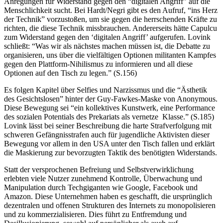
Anregungen für Widerstand gegen den “digitalen Angriff” auf die
Menschlichkeit sucht. Bei Hardt/Negri gibt es den Aufruf, “ins Herz
der Technik” vorzustoßen, um sie gegen die herrschenden Kräfte zu
richten, die diese Technik missbrauchen. Andererseits hätte Capulcu
zum Widerstand gegen den ‘digitalen Angriff’ aufgerufen. Lovink
schließt: “Was wir als nächstes machen müssen ist, die Debatte zu
organisieren, uns über die vielfältigen Optionen militanten Kampfes
gegen den Plattform-Nihilismus zu informieren und all diese
Optionen auf den Tisch zu legen.” (S.156)
Es folgen Kapitel über Selfies und Narzissmus und die “Ästhetik
des Gesichtslosen” hinter der Guy-Fawkes-Maske von Anonymous.
Diese Bewegung sei “ein kollektives Kunstwerk, eine Performance
des sozialen Potentials des Prekariats als vernetze Klasse.” (S.185)
Lovink lässt bei seiner Beschreibung die harte Strafverfolgung mit
schweren Gefängnisstrafen auch für jugendliche Aktivisten dieser
Bewegung vor allem in den USA unter den Tisch fallen und erklärt
die Maskierung zur bevorzugten Taktik des benötigten Widerstands.
Statt der versprochenen Befreiung und Selbstverwirklichung
erlebten viele Nutzer zunehmend Kontrolle, Überwachung und
Manipulation durch Techgiganten wie Google, Facebook und
Amazon. Diese Unternehmen haben es geschafft, die ursprünglich
dezentralen und offenen Strukturen des Internets zu monopolisieren
und zu kommerzialisieren. Dies führt zu Entfremdung und