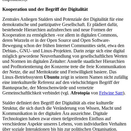
Kooperation und der Begriff der Digitalität
Zentrales Anliegen Stalders sind Potenziale der Digitalität für eine
demokratische und partizipative Gesellschaft. Er plädiert dafür,
bestehende Hierarchien aufzubrechen und neue Formen der
Kooperation zu ermöglichen -vor allem in digitalen Commons,
deren Wurzeln er in der Open Source und Open Software-
Bewegung schon der frühen Internet Communities sieht, etwa den
Debian-, GNU- und Linux-Projekten. Darin zeige sich eine digital
möglich gewordene Neuverhandlung von gesellschaftlichen Werten
und Normen im digitalen Zeitalter: Anstelle staatlicher Hierarchien
und Profitorientierung der Konzerne trete die freie Kommunikation
der Netze, die auf Meritokratie und Freiwilligkeit basiere. Das
Linux-Betriebssystem
Ubuntu
zeigt in seinem Namen nicht zufällig
eine interkulturelle Referenz auf den vielschichtigen Begriff der
Bantusprache, der Menschenwürde und vernetzte
Gemeinschaftlichkeit verbindet (vgl.
Afrotopia
von
Felwine Sarr
).
Stalder definiert den Begriff der Digitalität als eine kulturelle
Struktur, die sich durch die Veränderung von Wissen, Macht und
Kommunikation in der digitalen Ära auszeichne. Digitale
Technologien haben zwar einen tiefgreifenden Einfluss auf
verschiedene Aspekte unseres Lebens, vom individuellen Verhalten
über soziale Interaktionen bis hin zur politischen Organisation.