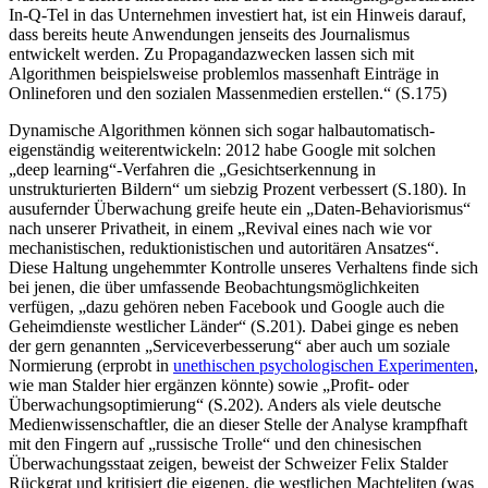
In-Q-Tel in das Unternehmen investiert hat, ist ein Hinweis darauf,
dass bereits heute Anwendungen jenseits des Journalismus
entwickelt werden. Zu Propagandazwecken lassen sich mit
Algorithmen beispielsweise problemlos massenhaft Einträge in
Onlineforen und den sozialen Massenmedien erstellen.“ (S.175)
Dynamische Algorithmen können sich sogar halbautomatisch-
eigenständig weiterentwickeln: 2012 habe Google mit solchen
„deep learning“-Verfahren die „Gesichtserkennung in
unstrukturierten Bildern“ um siebzig Prozent verbessert (S.180). In
ausufernder Überwachung greife heute ein „Daten-Behaviorismus“
nach unserer Privatheit, in einem „Revival eines nach wie vor
mechanistischen, reduktionistischen und autoritären Ansatzes“.
Diese Haltung ungehemmter Kontrolle unseres Verhaltens finde sich
bei jenen, die über umfassende Beobachtungsmöglichkeiten
verfügen, „dazu gehören neben Facebook und Google auch die
Geheimdienste westlicher Länder“ (S.201). Dabei ginge es neben
der gern genannten „Serviceverbesserung“ aber auch um soziale
Normierung (erprobt in
unethischen psychologischen Experimenten
,
wie man Stalder hier ergänzen könnte) sowie „Profit- oder
Überwachungsoptimierung“ (S.202). Anders als viele deutsche
Medienwissenschaftler, die an dieser Stelle der Analyse krampfhaft
mit den Fingern auf „russische Trolle“ und den chinesischen
Überwachungsstaat zeigen, beweist der Schweizer Felix Stalder
Rückgrat und kritisiert die eigenen, die westlichen Machteliten (was