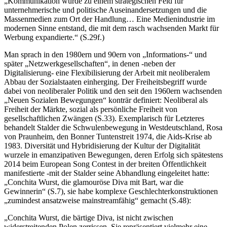
„Kommunikation wurde zu einem strategischen Feld für
unternehmerische und politische Auseinandersetzungen und die
Massenmedien zum Ort der Handlung… Eine Medienindustrie im
modernen Sinne entstand, die mit dem rasch wachsenden Markt für
Werbung expandierte.“ (S.29f.)
Man sprach in den 1980ern und 90ern von „Informations-“ und
später „Netzwerkgesellschaften“, in denen -neben der
Digitalisierung- eine Flexibilisierung der Arbeit mit neoliberalem
Abbau der Sozialstaaten einherging. Der Freiheitsbegriff wurde
dabei von neoliberaler Politik und den seit den 1960ern wachsenden
„Neuen Sozialen Bewegungen“ konträr definiert: Neoliberal als
Freiheit der Märkte, sozial als persönliche Freiheit von
gesellschaftlichen Zwängen (S.33). Exemplarisch für Letzteres
behandelt Stalder die Schwulenbewegung in Westdeutschland, Rosa
von Praunheim, den Bonner Tuntenstreit 1974, die Aids-Krise ab
1983. Diversität und Hybridisierung der Kultur der Digitalität
wurzele in emanzipativen Bewegungen, deren Erfolg sich spätestens
2014 beim European Song Contest in der breiten Öffentlichkeit
manifestierte -mit der Stalder seine Abhandlung eingeleitet hatte:
„Conchita Wurst, die glamouröse Diva mit Bart, war die
Gewinnerin“ (S.7), sie habe komplexe Geschlechterkonstruktionen
„zumindest ansatzweise mainstreamfähig“ gemacht (S.48):
„Conchita Wurst, die bärtige Diva, ist nicht zwischen
widerstreitenden Polen zerrissen. Sie repräsentiert vielmehr eine