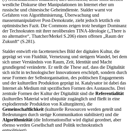
westliche Diskurse über Manipulationen im Internet eher um
russische und chinesische Geheimdienste. Stalder warnt vor
Gefahren von Algorithmisierung, Überwachung und
massenmanipulativer Post-Demokratie, zieht jedoch letztlich ein
optimistisches Fazit. Die Commons zeigen trotz heutiger Dominanz
der Technokraten mit ihrer neoliberalen TINA-Ideologie („There is
no alternative“, Thatcher/Merkel S.206) einen offenen „Raum der
Zukunft“ (S.281).
Stalder entwirft ein facettenreiches Bild der digitalen Kultur, die
geprägt sei von Fluidität, Vernetzung und stetigem Wandel, bei dem
sich unser Verständnis von Raum, Zeit, Identität und Macht
grundlegend veränderte. Er stellt die These auf, dass die Digitalität
sich nicht in technologischer Innovationen erschöpft, sondern durch
neue Formen der Selbstorganisation, des politischen Engagements
und der kulturellen Produktion geprägt ist. Katalysator ist dabei das
Internet als Medium mit spezifischen Formen des Austauschs. Drei
zentrale Formen der Kultur der Digitalität sind die
Referentialität
(kulturelles Material wird ubiquitär zugänglich und fließt in eine
explodierende Produktion von Kulturgütern), die
Gemeinschaftlichkeit
(kulturelle Ressourcen werden geteilt und
Bedeutungen durch stetige Kommunikation stabilisiert) und die
Algorithmizität
(die Informationsflut wird digital geordnet, aber
ebenso werden Gesellschaft und Politik technokratisch
entpolitisiert).