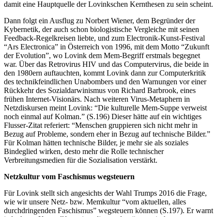
damit eine Hauptquelle der Lovinkschen Kernthesen zu sein scheint.
Dann folgt ein Ausflug zu Norbert Wiener, dem Begründer der
Kybernetik, der auch schon biologistische Vergleiche mit seinen
Feedback-Regelkreisen liebte, und zum Electronik-Kunst-Festival
“Ars Electronica” in Österreich von 1996, mit dem Motto “Zukunft
der Evolution”, wo Lovink dem Mem-Begriff erstmals begegnet
war. Über das Retrovirus HIV und das Computervirus, die beide in
den 1980ern auftauchten, kommt Lovink dann zur Computerkritik
des technikfeindlichen Unabombers und den Warnungen vor einer
Rückkehr des Sozialdarwinismus von Richard Barbrook, eines
frühen Internet-Visionärs. Nach weiteren Virus-Metaphern in
Netzdiskursen meint Lovink: “Die kulturelle Mem-Suppe verweist
noch einmal auf Kolman.” (S.196) Dieser hätte auf ein wichtiges
Flusser-Zitat referiert: “Menschen gruppieren sich nicht mehr in
Bezug auf Probleme, sondern eher in Bezug auf technische Bilder.”
Für Kolman hätten technische Bilder, je mehr sie als soziales
Bindeglied wirken, desto mehr die Rolle technischer
Verbreitungsmedien für die Sozialisation verstärkt.
Netzkultur vom Faschismus wegsteuern
Für Lovink stellt sich angesichts der Wahl Trumps 2016 die Frage,
wie wir unsere Netz- bzw. Memkultur “vom aktuellen, alles
durchdringenden Faschismus” wegsteuern können (S.197). Er warnt