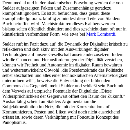
Denn medial und in der akademischen Forschung werden die von
Stalder aufgezeigten Fakten und Zusammenhänge geradezu
krampfhaft ignoriert. Es ist zu befürchten, dass genau diese
krampfhafte Ignoranz künftig zumindest diese Teile von Stalders
Buch betreffen wird. Machtstrukturen dieses Kalibers werden
bislang selten öffentlich diskutiert und dies geschieht dann oft nur in
künstlerisch verfremdeter Form, wie etwa bei
Mark Lombardi.
Stalder ruft im Fazit dazu auf, die Dynamik der Digitalität kritisch zu
reflektieren und sich aktiv mit den Auswirkungen digitaler
Technologien auf unsere Gesellschaft auseinanderzusetzen. Indem
wir die Chancen und Herausforderungen der Digitalität verstehen,
können wir Freiheit und Autonomie im digitalen Raum bewahren
und weiterentwickeln: Obwohl „die Postdemokratie das Politische
selbst abschaffen und alles einer technokratischen Alternativlosigkeit
unterordnen will“, beweise die Entwicklung der blühenden
Commons das Gegenteil, meint Stalder und schließt sein Buch mit
dem Verweis auf utopische Potentiale der Digitalität: „Diese
Widersprüchlichkeit der Gegenwart öffnet den Raum der Zukunft.“
Ausbaufähig scheint an Stalders Argumentation die
Subjektkonstitution im Netz, die mit der Konzentration auf
Kommunizieren, Posten und Liken wohl noch nicht ausreichend
erfasst ist, sowie deren Verknüpfung mit Foucaults Konzept des
Panoptismus.