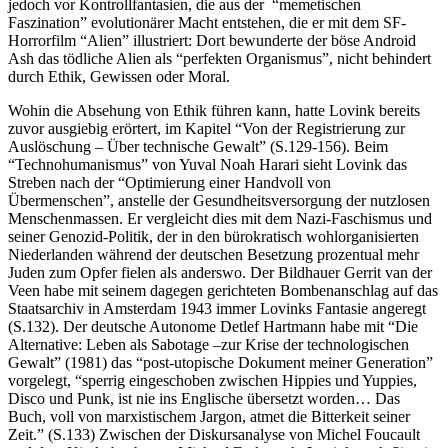
jedoch vor Kontrollfantasien, die aus der “memetischen
Faszination” evolutionärer Macht entstehen, die er mit dem SF-
Horrorfilm “Alien” illustriert: Dort bewunderte der böse Android
Ash das tödliche Alien als “perfekten Organismus”, nicht behindert
durch Ethik, Gewissen oder Moral.
Wohin die Absehung von Ethik führen kann, hatte Lovink bereits
zuvor ausgiebig erörtert, im Kapitel “Von der Registrierung zur
Auslöschung – Über technische Gewalt” (S.129-156). Beim
“Technohumanismus” von Yuval Noah Harari sieht Lovink das
Streben nach der “Optimierung einer Handvoll von
Übermenschen”, anstelle der Gesundheitsversorgung der nutzlosen
Menschenmassen. Er vergleicht dies mit dem Nazi-Faschismus und
seiner Genozid-Politik, der in den bürokratisch wohlorganisierten
Niederlanden während der deutschen Besetzung prozentual mehr
Juden zum Opfer fielen als anderswo. Der Bildhauer Gerrit van der
Veen habe mit seinem dagegen gerichteten Bombenanschlag auf das
Staatsarchiv in Amsterdam 1943 immer Lovinks Fantasie angeregt
(S.132). Der deutsche Autonome Detlef Hartmann habe mit “Die
Alternative: Leben als Sabotage –zur Krise der technologischen
Gewalt” (1981) das “post-utopische Dokument meiner Generation”
vorgelegt, “sperrig eingeschoben zwischen Hippies und Yuppies,
Disco und Punk, ist nie ins Englische übersetzt worden… Das
Buch, voll von marxistischem Jargon, atmet die Bitterkeit seiner
Zeit.” (S.133) Zwischen der Diskursanalyse von Michel Foucault