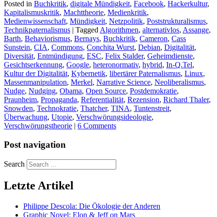
Posted in
Buchkritik
,
digitale Mündigkeit
,
Facebook
,
Hackerkultur
,
Kapitalismuskritik
,
Machttheorie
,
Medienkritik
,
Medienwissenschaft
,
Mündigkeit
,
Netzpolitik
,
Poststrukturalismus
,
Technikpaternalismus
|
Tagged
Algorithmen
,
alternativlos
,
Assange
,
Barth
,
Behaviorismus
,
Bernays
,
Buchkritik
,
Cameron
,
Cass
Sunstein
,
CIA
,
Commons
,
Conchita Wurst
,
Debian
,
Digitalität
,
Diversität
,
Entmündigung
,
ESC
,
Felix Stalder
,
Geheimdienste
,
Gesichtserkennung
,
Google
,
heteronormativ
,
hybrid
,
In-Q.Tel
,
Kultur der Digitalität
,
Kybernetik
,
libertärer Paternalismus
,
Linux
,
Massenmanipulation
,
Merkel
,
Narrative Science
,
Neoliberalismus
,
Nudge
,
Nudging
,
Obama
,
Open Source
,
Postdemokratie
,
Praunheim
,
Propaganda
,
Referentialität
,
Rezension
,
Richard Thaler
,
Snowden
,
Technokratie
,
Thatcher
,
TINA
,
Tuntenstreit
,
Überwachung
,
Utopie
,
Verschwörungsideologie
,
Verschwörungstheorie
|
6 Comments
Post navigation
Search
Letzte Artikel
Philippe Descola: Die Ökologie der Anderen
Graphic Novel: Elon & Jeff on Mars