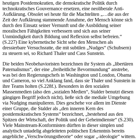
heutigen Postdemokratien, die demokratische Politik durch
technokratisches Gouvernance ersetzen, eine neoliberale Anti-
Aufklärung. Obsolet sei heute für die Machteliten „…die aus der
Zeit der Aufklärung stammende Annahme, der Mensch könne sich
durch den Einsatz seiner Vernunft und die Ausbildung seiner
moralischen Fähigkeiten verbessern und sich aus seiner
Unmündigkeit durch Bildung und Reflexion selbst befreien.“
(S.227) Eine kybernetische Sicht sehe den Menschen als
dressierbare Versuchsratte, die mit subtilen „Nudges“ (Schubsern)
zu steuern sei, so Richard Thaler und Cass Sunstein.
Die beiden Neobehavioristen bezeichnen ihr System als „libertären
Paternalismus“, der eine „freiheitliche Bevormundung“ anstrebe,
was bei den Regierungschefs in Washington und London, Obama
und Cameron, so viel Anklang fand, dass sie Thaler und Sunstein in
ihre Teams holten (S.228f.). Besonders in den sozialen
Massenmedien (also den „sozialen Medien“, Stalder benutzt diesen
gängigen Begriff jedoch nicht), ließe sich die mediale Umgebung
via Nudging manipulieren. Dies geschehe vor allem im Dienste
einer Gruppe, die Stalder als „den inneren Kern des
postdemokratischen Systems“ bezeichnet, „bestehend aus den
Spitzen der Wirtschaft, der Politik und der Geheimdienste“ (S.230).
Viele Mainstream-Konformisten dürften in dieser simplen und
analytisch untadelig abgeleiteten politischen Erkenntnis bereits
angebliche „Verschwörungstheorie“ oder sogar „-ideologie“ wittern.