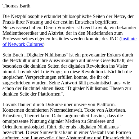
Thomas Barth
Die Netzphilosophie erkundet philosophische Seiten der Netze, der
Praxis ihrer Nutzung und der erst im Entstehen begriffenen
Netzwissenschaften. Deren Vorreiter ist Geert Lovink, ein bekannter
Medientheoretiker und Aktivist, der in den Niederlanden zum
Professor seines eigenen Institutes werden konnte, des INC (
Institute
of Network Cultures
).
Sein Buch „Digitaler Nihilismus“ ist ein provokanter Exkurs durch
die Netzkultur und ihre Auswirkungen auf unsere Gesellschaft, der
besonders die dunklen Seiten der digitalen Revolution ins Visier
nimmt. Lovink stellt die Frage, ob diese Revolution tatsächlich die
utopischen Versprechungen erfüllen konnte, die ihr oft
zugeschrieben wurden. Seine Antwort fällt pessimistisch aus, wie
schon der Buchtitel ahnen lässt: “Digitaler Nihilismus: Thesen zur
dunklen Seite der Plattformen”.
Lovink flaniert durch Diskurse über unsere von Plattform-
Konzernen dominierten Netzmedienwelt, Texte von Aktivisten,
Künstlern, Theoretikern. Dabei argumentiert Lovink, dass die
omnipräsente Nutzung digitaler Medien zu Sinnleere und
Orientierungslosigkeit führt, die er als „digitalen Nihilismus“
bezeichnet. Dieser Sinnverlust kann in einer Vielzahl von Formen
auftreten, von Langeweile, über Abstumpfung und Einsamkeit bis