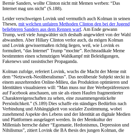
Bernie Sanders, wollte Clinton nicht mit Memen werben: “Das
Internet mag uns nicht” (S.188).
Leider verschweigen Lovink und vermutlich auch Kolman in seinen
Thesen,
mit welchen unfairen Methoden Clinton den bei der Jugend
beliebteren Sanders aus dem Rennen warf
. Am Ende gewann
Trump, weil viele Jungwähler sich deshalb angewidert von der Wahl
abwandten. Aber Hillary Clinton verlor auch, da mögen Kolman
und Lovink gewissermaßen richtig liegen, weil, wie Lovink es
formuliert, “das Internet” Trump “mochte”. Rechtsradikale Meme
bestimmten einen schmutzigen Wahlkampf mit Beleidigungen,
Fakenews und rassistischer Propaganda.
Kolman zufolge, referiert Lovink, wuchs die Macht der Meme mit
dem “Netzwerk-Neoliberalismus”. Das neoliberale Subjekt steckt in
einem auszehrenden Online-Milieu, das Produktion optimieren und
Identitäten visualisieren will: “Man muss nur ihre Werbepräferenzen
auf Facebook anschauen, um sie als einen Haufen fragmentierter
Charaktereigenschaften zu sehen, eine zusammengestückelte
Persönlichkeit.” (S.189) Dies schaffe ein ständiges Bedürfnis nach
Verbindung und Abhängigkeit von sozialer Zustimmung, wobei
zunehmend Aspekte des Lebens und der Identität an digitale Medien
und Plattformen ausgelagert werden. In der Memkultur der
Millenials herrsche daher “Egomanie, Hedonismus, Depression und
Nihilismus”, zitiert Lovink die BA thesis des jungen Kolman, die