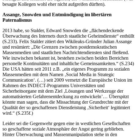
besagte Kollegen wohl eher nicht aufgreifen dürften).
Assange, Snowden und Entmündigung im libertären
Paternalismus
2013 habe, so Stalder, Edward Snowden die „flächendeckende
Überwachung des Internets durch staatliche Geheimdienste“ enthüllt
(S.233). Felix Stalder zitiert den Wikileaks-Gründer Julian Assange
und resümiert: „Die Grenzen zwischen postdemokratischen
Massenmedien und staatlichen Nachrichtendiensten sind fließend.
Wie inzwischen bekannt ist, bestehen zwischen beiden Bereichen
personelle Kontinuitäten und inhaltliche Gemeinsamkeiten.“ (S.234)
Die USA hätten seit 2011 z.B. „ein eigenes Programm zu sozialen
Massenmedien mit dem Namen ‚Social Media in Strategic
Communication‘. (…) seit 2009 vernetzt die Europäische Union im
Rahmen des INDECT-Programms Universitäten und
Sicherheitsorgane mit dem Ziel ‚Lösungen und Werkzeuge der
automatisierten Gefahrenentdeckung zu entwickeln’… Überspitzt
könnte man sagen, dass die Missachtung der Grundrechte mit der
Qualität der so geschaffenen Dienstleistung ‚Sicherheit‘ legitimiert
wird.“ (S.235f.)
Leider sei die Gegenwehr gegen eine in westlichen Gesellschaften
so geschaffene soziale Atmosphäre der Angst gering geblieben.
Hinter Überwachung und Massenmanipulation stehe in den