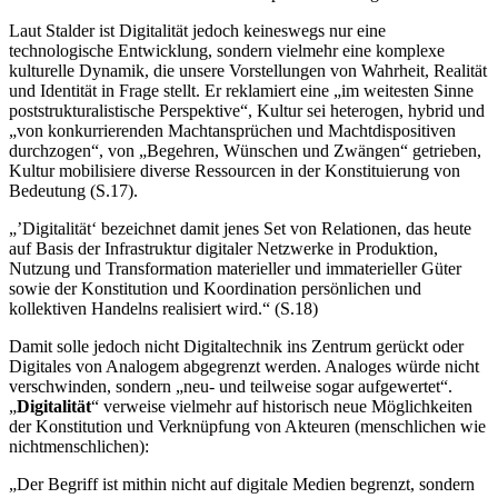
Laut Stalder ist Digitalität jedoch keineswegs nur eine
technologische Entwicklung, sondern vielmehr eine komplexe
kulturelle Dynamik, die unsere Vorstellungen von Wahrheit, Realität
und Identität in Frage stellt. Er reklamiert eine „im weitesten Sinne
poststrukturalistische Perspektive“, Kultur sei heterogen, hybrid und
„von konkurrierenden Machtansprüchen und Machtdispositiven
durchzogen“, von „Begehren, Wünschen und Zwängen“ getrieben,
Kultur mobilisiere diverse Ressourcen in der Konstituierung von
Bedeutung (S.17).
„’Digitalität‘ bezeichnet damit jenes Set von Relationen, das heute
auf Basis der Infrastruktur digitaler Netzwerke in Produktion,
Nutzung und Transformation materieller und immaterieller Güter
sowie der Konstitution und Koordination persönlichen und
kollektiven Handelns realisiert wird.“ (S.18)
Damit solle jedoch nicht Digitaltechnik ins Zentrum gerückt oder
Digitales von Analogem abgegrenzt werden. Analoges würde nicht
verschwinden, sondern „neu- und teilweise sogar aufgewertet“.
„
Digitalität
“ verweise vielmehr auf historisch neue Möglichkeiten
der Konstitution und Verknüpfung von Akteuren (menschlichen wie
nichtmenschlichen):
„Der Begriff ist mithin nicht auf digitale Medien begrenzt, sondern