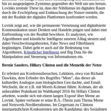
hin zu ausgeprägtem Zynismus gegenüber der Welt um uns herum.
Lovinks zentrale These ist, dass der Nihilismus im digitalen Raum
durch die Erschöpfung und Enttäuschung der Nutzer entsteht, die
mit der Realität der digitalen Plattformen konfrontiert werden.
Lovink zeigt auf, wie die permanente Vernetzung und digitalisierte
Kommunikation unser Denken und Handeln prägen und dabei eine
Entfremdung von der Realität bewirken. Er analysiert, wie
Algorithmen und künstliche Intelligenz unseren Alltag steuern und
dabei Verschwörungstheorien, Fake News und Filterblasen
begünstigen. Dabei geht er auch auf die Bedeutung von
Algorithmen,
Künstlicher Intelligenz
und Big Data für die
Manipulation und Steuerung von Informationen ein.
Bernie Sanders, Hillary Clinton und die Memetik der Netze
Er referiert aus Konferenzbesuchen, Lektüren, etwa von Richard
Dawkins, dem Erfinder des Begriffes “Mem”, das dieser als
kulturelles Analogon zum biologischen Gen dachte, und Email-
Wechseln, die er z.B. mit Morris Kolman führte. Kolman, der als
unbezahlter Praktikant im Wahlkampf 2016 für Hillary Clinton
arbeitete, wandte sich mit einem langen Exposé über Meme an
Lovink. Später verfasste er seine B.A.-Thesis zum Thema Meme
und Netzwerk-Neoliberalismus. Im Gegensatz zu Clintons
innerparteilichem Konkurrenten um die Kandidatur, des Sozialisten