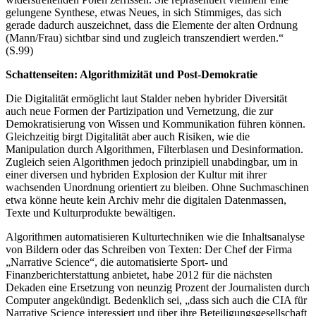
gelungene Synthese, etwas Neues, in sich Stimmiges, das sich
gerade dadurch auszeichnet, dass die Elemente der alten Ordnung
(Mann/Frau) sichtbar sind und zugleich transzendiert werden.“
(S.99)
Schattenseiten: Algorithmizität und Post-Demokratie
Die Digitalität ermöglicht laut Stalder neben hybrider Diversität
auch neue Formen der Partizipation und Vernetzung, die zur
Demokratisierung von Wissen und Kommunikation führen können.
Gleichzeitig birgt Digitalität aber auch Risiken, wie die
Manipulation durch Algorithmen, Filterblasen und Desinformation.
Zugleich seien Algorithmen jedoch prinzipiell unabdingbar, um in
einer diversen und hybriden Explosion der Kultur mit ihrer
wachsenden Unordnung orientiert zu bleiben. Ohne Suchmaschinen
etwa könne heute kein Archiv mehr die digitalen Datenmassen,
Texte und Kulturprodukte bewältigen.
Algorithmen automatisieren Kulturtechniken wie die Inhaltsanalyse
von Bildern oder das Schreiben von Texten: Der Chef der Firma
„Narrative Science“, die automatisierte Sport- und
Finanzberichterstattung anbietet, habe 2012 für die nächsten
Dekaden eine Ersetzung von neunzig Prozent der Journalisten durch
Computer angekündigt. Bedenklich sei, „dass sich auch die CIA für
Narrative Science interessiert und über ihre Beteiligungsgesellschaft