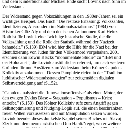
und dem Kinderbuchautor Michael Ende sucht Lovink nach Sinn im
Widerstand.
Der Widerstand gegen Vokszählungen in den 1980er-Jahren sei ein
wichtiges Beispiel. Das Buch “Die restlose Erfassung: Volkszählen,
Identifizieren, Aussondern im Nationalsozialismus” (1984) von
Historiker Götz Aly und dem deutschen Autonomen Karl Heinz
Roth ist für Lovink eine “wichtige historische Studie, die die
Volkszählung und die Rolle der Statistik während der Nazizeit
behandelt.” (S.139) IBM wird hier die Hilfe für die Nazi bei der
Identifizierung von Juden für den Völkermord vorgehalten. 2001
erschien dann Edwin Blacks “monumentale Studie” zu “IBM und
der Holocaust”, die Lovink ausführlicher referiert, um nach weiteren
Gründen für und Ansätzen zum Widerstand beim Kölner Capulcu-
Kollektiv anzukommen. Dessen Pamphlete riefen in der “Tradition
luddistischer Widerstandsstrategien” zur zeitgemäßen digitalen
Selbstverteidigung auf (S.152).
“Capulcu analysiert die ‘Innovationsoffensive’ als einen Motor, der
den ewigen Zyklus Blase – Stagnation – Populismus – Krieg
antreibt.” (S.153). Das Kölner Kollektiv rufe zum Angriff gegen
Selbstoptimierung und Nudging-Logik auf, die einen beschränkten
freien Willen voraussetzen und auf Manipulation setzen würden.
Lovink beendet dieses dunkelste Kapitel seines Buches mit Slavoj
Zizek und dem neomarxistischen Duo Hardt/Negri, wo er weitere