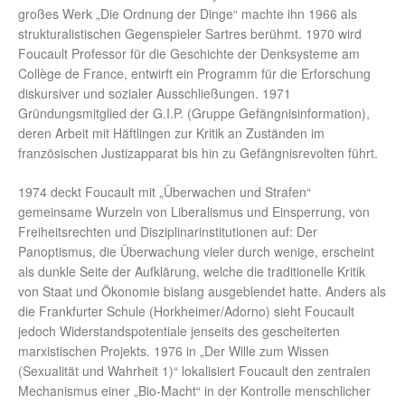
großes Werk „Die Ordnung der Dinge“ machte ihn 1966 als
strukturalistischen Gegenspieler Sartres berühmt. 1970 wird
Foucault Professor für die Geschichte der Denksysteme am
Collège de France, entwirft ein Programm für die Erforschung
diskursiver und sozialer Ausschließungen. 1971
Gründungsmitglied der G.I.P. (Gruppe Gefängnisinformation),
deren Arbeit mit Häftlingen zur Kritik an Zuständen im
französischen Justizapparat bis hin zu Gefängnisrevolten führt.
1974 deckt Foucault mit „Überwachen und Strafen“
gemeinsame Wurzeln von Liberalismus und Einsperrung, von
Freiheitsrechten und Disziplinarinstitutionen auf: Der
Panoptismus, die Überwachung vieler durch wenige, erscheint
als dunkle Seite der Aufklärung, welche die traditionelle Kritik
von Staat und Ökonomie bislang ausgeblendet hatte. Anders als
die Frankfurter Schule (Horkheimer/Adorno) sieht Foucault
jedoch Widerstandspotentiale jenseits des gescheiterten
marxistischen Projekts. 1976 in „Der Wille zum Wissen
(Sexualität und Wahrheit 1)“ lokalisiert Foucault den zentralen
Mechanismus einer „Bio-Macht“ in der Kontrolle menschlicher