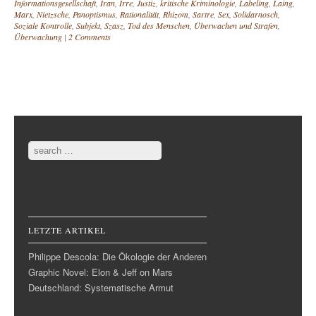
Informationsgesellschaft
,
Iran
,
Irre
,
Justiz
,
kritische Kriminologie
,
Labeling
,
Laing
,
Marx
,
Nietzsche
,
Panoptismus
,
Rationalität
,
Rhizom
,
Sartre
,
Sex
,
Solidarnosch
,
Soziale Kontrolle
,
Subjekt
,
Szasz
,
Tod des Menschen
,
Überwachen und Strafen
,
Überwachung
|
2 Comments
Post navigation
Search
LETZTE ARTIKEL
Philippe Descola: Die Ökologie der Anderen
Graphic Novel: Elon & Jeff on Mars
Deutschland: Systematische Armut