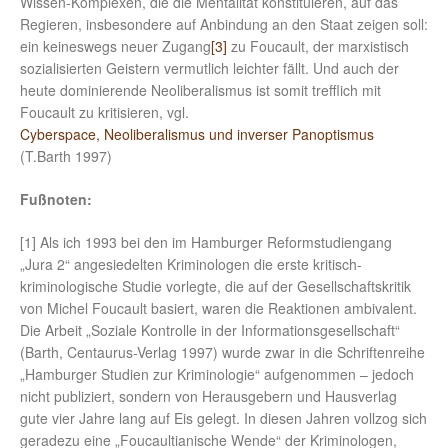
Wissen-Komplexen, die die Mentalität konstituieren, auf das
Regieren, insbesondere auf Anbindung an den Staat zeigen soll:
ein keineswegs neuer Zugang
[3]
zu Foucault, der marxistisch
sozialisierten Geistern vermutlich leichter fällt. Und auch der
heute dominierende Neoliberalismus ist somit trefflich mit
Foucault zu kritisieren, vgl.
Cyberspace, Neoliberalismus und inverser Panoptismus
(T.Barth 1997)
Fußnoten:
[1] Als ich 1993 bei den im Hamburger Reformstudiengang
„Jura 2“ angesiedelten Kriminologen die erste kritisch-
kriminologische Studie vorlegte, die auf der Gesellschaftskritik
von Michel Foucault basiert, waren die Reaktionen ambivalent.
Die Arbeit „Soziale Kontrolle in der Informationsgesellschaft“
(Barth, Centaurus-Verlag 1997) wurde zwar in die Schriftenreihe
„Hamburger Studien zur Kriminologie“ aufgenommen – jedoch
nicht publiziert, sondern von Herausgebern und Hausverlag
gute vier Jahre lang auf Eis gelegt. In diesen Jahren vollzog sich
geradezu eine „Foucaultianische Wende“ der Kriminologen,