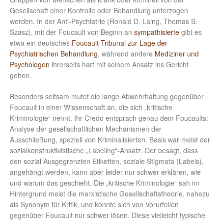
Gesellschaft einer Kontrolle oder Behandlung unterzogen
werden. In der Anti-Psychiatrie (Ronald D. Laing, Thomas S.
Szasz), mit der Foucault von Beginn an
sympathisierte
gibt es
etwa ein deutsches
Foucault-Tribunal zur Lage der
Psychiatrischen Behandlung
, während andere
Mediziner und
Psychologen
ihrerseits hart mit seinem Ansatz ins Gericht
gehen.
Besonders seltsam mutet die lange Abwehrhaltung gegenüber
Foucault in einer Wissenschaft an, die sich „kritische
Kriminologie“ nennt. Ihr Credo entsprach genau dem Foucaults:
Analyse der gesellschaftlichen Mechanismen der
Ausschließung, speziell von Kriminalisierten. Basis war meist der
sozialkonstruktivistische „Labeling“-Ansatz. Der besagt, dass
den sozial Ausgegrenzten Etiketten, soziale Stigmata (Labels),
angehängt werden, kann aber leider nur schwer erklären, wie
und warum das geschieht. Die „kritische Kriminologie“ sah im
Hintergrund meist die marxistische Gesellschaftstheorie, nahezu
als Synonym für Kritik, und konnte sich von Vorurteilen
gegenüber Foucault nur schwer lösen. Diese vielleicht typische