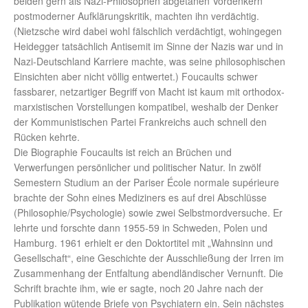
beiden gern als Nazi-Philosophen abgetanen Vordenkern
postmoderner Aufklärungskritik, machten ihn verdächtig.
(Nietzsche wird dabei wohl fälschlich verdächtigt, wohingegen
Heidegger tatsächlich Antisemit im Sinne der Nazis war und in
Nazi-Deutschland Karriere machte, was seine philosophischen
Einsichten aber nicht völlig entwertet.) Foucaults schwer
fassbarer, netzartiger Begriff von Macht ist kaum mit orthodox-
marxistischen Vorstellungen kompatibel, weshalb der Denker
der Kommunistischen Partei Frankreichs auch schnell den
Rücken kehrte.
Die Biographie Foucaults ist reich an Brüchen und
Verwerfungen persönlicher und politischer Natur. In zwölf
Semestern Studium an der Pariser École normale supérieure
brachte der Sohn eines Mediziners es auf drei Abschlüsse
(Philosophie/Psychologie) sowie zwei Selbstmordversuche. Er
lehrte und forschte dann 1955-59 in Schweden, Polen und
Hamburg. 1961 erhielt er den Doktortitel mit „Wahnsinn und
Gesellschaft“, eine Geschichte der Ausschließung der Irren im
Zusammenhang der Entfaltung abendländischer Vernunft. Die
Schrift brachte ihm, wie er sagte, noch 20 Jahre nach der
Publikation wütende Briefe von Psychiatern ein. Sein nächstes