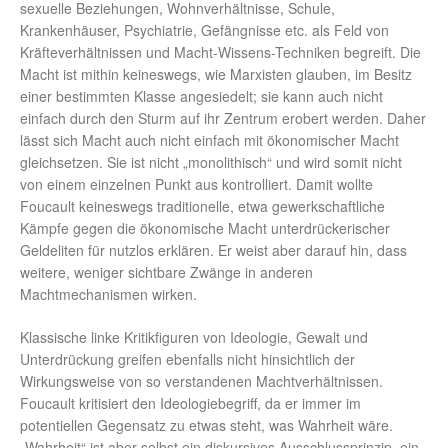
sexuelle Beziehungen, Wohnverhältnisse, Schule,
Krankenhäuser, Psychiatrie, Gefängnisse etc. als Feld von
Kräfteverhältnissen und Macht-Wissens-Techniken begreift. Die
Macht ist mithin keineswegs, wie Marxisten glauben, im Besitz
einer bestimmten Klasse angesiedelt; sie kann auch nicht
einfach durch den Sturm auf ihr Zentrum erobert werden. Daher
lässt sich Macht auch nicht einfach mit ökonomischer Macht
gleichsetzen. Sie ist nicht „monolithisch“ und wird somit nicht
von einem einzelnen Punkt aus kontrolliert. Damit wollte
Foucault keineswegs traditionelle, etwa gewerkschaftliche
Kämpfe gegen die ökonomische Macht unterdrückerischer
Geldeliten für nutzlos erklären. Er weist aber darauf hin, dass
weitere, weniger sichtbare Zwänge in anderen
Machtmechanismen wirken.
Klassische linke Kritikfiguren von Ideologie, Gewalt und
Unterdrückung greifen ebenfalls nicht hinsichtlich der
Wirkungsweise von so verstandenen Machtverhältnissen.
Foucault kritisiert den Ideologiebegriff, da er immer im
potentiellen Gegensatz zu etwas steht, was Wahrheit wäre.
„Wahrheit“ ist aber selbst ein diskursives Ausschlussprinzip, ein