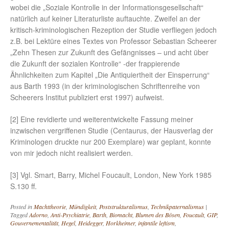
wobei die „Soziale Kontrolle in der Informationsgesellschaft“
natürlich auf keiner Literaturliste auftauchte. Zweifel an der
kritisch-kriminologischen Rezeption der Studie verfliegen jedoch
z.B. bei Lektüre eines Textes von Professor Sebastian Scheerer
„Zehn Thesen zur Zukunft des Gefängnisses – und acht über
die Zukunft der sozialen Kontrolle“ -der frappierende
Ähnlichkeiten zum Kapitel „Die Antiquiertheit der Einsperrung“
aus Barth 1993 (in der kriminologischen Schriftenreihe von
Scheerers Institut publiziert erst 1997) aufweist.
[2] Eine revidierte und weiterentwickelte Fassung meiner
inzwischen vergriffenen Studie (Centaurus, der Hausverlag der
Kriminologen druckte nur 200 Exemplare) war geplant, konnte
von mir jedoch nicht realisiert werden.
[3] Vgl. Smart, Barry, Michel Foucault, London, New York 1985
S.130 ff.
Posted in
Machttheorie
,
Mündigkeit
,
Poststrukturalismus
,
Technikpaternalismus
|
Tagged
Adorno
,
Anti-Psychiatrie
,
Barth
,
Biomacht
,
Blumen des Bösen
,
Foucault
,
GIP
,
Gouvernementalität
,
Hegel
,
Heidegger
,
Horkheimer
,
infantile leftism
,