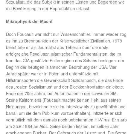
Sexualität, die das Subjekt in seinen Lüsten und Begierden wie
die Bevölkerung in der Reproduktion erfasst.
Mikrophysik der Macht
Doch Foucault war nicht nur Wissenschaftler. Immer wieder zog
es ihn zu Brennpunkten der Krise westlicher Zivilisation. 1978
berichtete er als Journalist aus Teheran über die erste
erfolgreiche Revolution islamischer Fundamentalisten, die im
Iran das CIA-gestützte Folterregime des Schahs besiegen: der
Beginn der heutigen islamischen Bedrohung der USA. Vier
Jahre später war er in Polen und unterstützte mit
Hilfstransporten die Gewerkschaft Solidarnosch, die das Ende
des „realen Sozialismus“ und der Blockkonfrontation einleitete.
Ende der 70er-Jahre, bei Aufenthalten in der schwulen SM-
Szene Kaliforniens (Foucault machte keinen Hehl aus seinen
Neigungen, bezeichnete sie im Interview als zu gewöhnlich und
banal, um sie dem Publikum vorzuenthalten), infizierte er sich
vermutlich mit dem damals noch unbekannten HI-Virus. Er starb
am 25.6.1984 an Aids. Seine beiden letzten, im selben Jahr
erschienenen Bücher „Der Gebrauch der Lüste“ und „Die Sorge