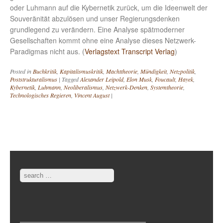
oder Luhmann auf die Kybernetik zurück, um die Ideenwelt der
Souveränität abzulösen und unser Regierungsdenken
grundlegend zu verändern. Eine Analyse spätmoderner
Gesellschaften kommt ohne eine Analyse dieses Netzwerk-
Paradigmas nicht aus. (
Verlagstext Transcript Verlag
)
Posted in
Buchkritik
,
Kapitalismuskritik
,
Machttheorie
,
Mündigkeit
,
Netzpolitik
,
Poststrukturalismus
|
Tagged
Alexander Leipold
,
Elon Musk
,
Foucault
,
Hayek
,
Kybernetik
,
Luhmann
,
Neoliberalismus
,
Netzwerk-Denken
,
Systemtheorie
,
Technologisches Regieren
,
Vincent August
|
Post navigation
Search