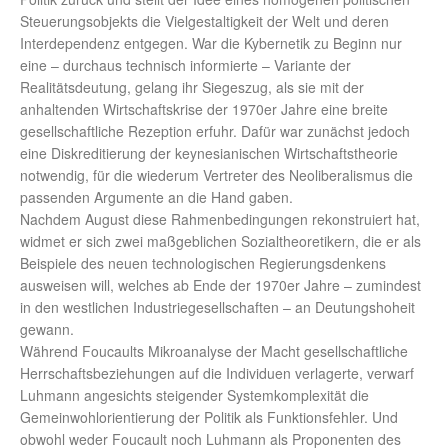
Steuerungsobjekts die Vielgestaltigkeit der Welt und deren
Interdependenz entgegen. War die Kybernetik zu Beginn nur
eine – durchaus technisch informierte – Variante der
Realitätsdeutung, gelang ihr Siegeszug, als sie mit der
anhaltenden Wirtschaftskrise der 1970er Jahre eine breite
gesellschaftliche Rezeption erfuhr. Dafür war zunächst jedoch
eine Diskreditierung der keynesianischen Wirtschaftstheorie
notwendig, für die wiederum Vertreter des Neoliberalismus die
passenden Argumente an die Hand gaben.
Nachdem August diese Rahmenbedingungen rekonstruiert hat,
widmet er sich zwei maßgeblichen Sozialtheoretikern, die er als
Beispiele des neuen technologischen Regierungsdenkens
ausweisen will, welches ab Ende der 1970er Jahre – zumindest
in den westlichen Industriegesellschaften – an Deutungshoheit
gewann.
Während Foucaults Mikroanalyse der Macht gesellschaftliche
Herrschaftsbeziehungen auf die Individuen verlagerte, verwarf
Luhmann angesichts steigender Systemkomplexität die
Gemeinwohlorientierung der Politik als Funktionsfehler. Und
obwohl weder Foucault noch Luhmann als Proponenten des