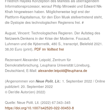
Friedrich Hayeks Konzeption des Marktes als überragendem
Informationsprozessor, worauf Philip Mirowski und Edward Nik-
Khah hingewiesen haben. Möglicherweise legt erst der
Plattform-Kapitalismus, für den Elon Musk stellvertretend steht,
die Dystopie des technologischen Regierens frei. #
August, Vincent: Technologisches Regieren. Der Aufstieg des
Netzwerk-Denkens in der Krise der Moderne. Foucault,
Luhmann und die Kybernetik, 480 S., transcript, Bielefeld 2021.
38,00 Euro (print),
PDF im Volltext frei
Rezensent Alexander Leipold, Zentrum für
Demokratieforschung, Leuphana Universität Lüneburg,
Deutschland, E-Mail:
alexander.leipold@leuphana.de
(Angenommen von
Neue Polit. Lit.
: 1. September 2022 / Online
publiziert: 20. September 2022
© Der/die Autor(en) 2022)
Quelle: Neue Polit. Lit. (2022) 67:343–345
https://doi.org/10.1007/s42520-022-00453-8