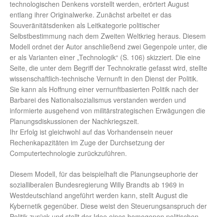
technologischen Denkens vorstellt werden, erörtert August
entlang ihrer Originalwerke. Zunächst arbeitet er das
Souveränitätsdenken als Leitkategorie politischer
Selbstbestimmung nach dem Zweiten Weltkrieg heraus. Diesem
Modell ordnet der Autor anschließend zwei Gegenpole unter, die
er als Varianten einer „Technologik“ (S. 106) skizziert. Die eine
Seite, die unter dem Begriff der Technokratie gefasst wird, stellte
wissenschaftlich-technische Vernunft in den Dienst der Politik.
Sie kann als Hoffnung einer vernunftbasierten Politik nach der
Barbarei des Nationalsozialismus verstanden werden und
informierte ausgehend von militärstrategischen Erwägungen die
Planungsdiskussionen der Nachkriegszeit.
Ihr Erfolg ist gleichwohl auf das Vorhandensein neuer
Rechenkapazitäten im Zuge der Durchsetzung der
Computertechnologie zurückzuführen.
Diesem Modell, für das beispielhaft die Planungseuphorie der
sozialliberalen Bundesregierung Willy Brandts ab 1969 in
Westdeutschland angeführt werden kann, stellt August die
Kybernetik gegenüber. Diese weist den Steuerungsanspruch der
Politik zurück und stellt der Idee eines homogenen politischen