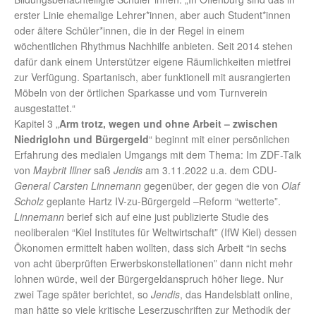
erster Linie ehemalige Lehrer*innen, aber auch Student*innen
oder ältere Schüler*innen, die in der Regel in einem
wöchentlichen Rhythmus Nachhilfe anbieten. Seit 2014 stehen
dafür dank einem Unterstützer eigene Räumlichkeiten mietfrei
zur Verfügung. Spartanisch, aber funktionell mit ausrangierten
Möbeln von der örtlichen Sparkasse und vom Turnverein
ausgestattet.“
Kapitel 3 „
Arm trotz, wegen und ohne Arbeit – zwischen
Niedriglohn und Bürgergeld
“ beginnt mit einer persönlichen
Erfahrung des medialen Umgangs mit dem Thema: Im ZDF-Talk
von
Maybrit Illner
saß
Jendis
am 3.11.2022 u.a. dem CDU-
General Carsten Linnemann
gegenüber, der gegen die von
Olaf
Scholz
geplante Hartz IV-zu-Bürgergeld –Reform “wetterte”.
Linnemann
berief sich auf eine just publizierte Studie des
neoliberalen “Kiel Institutes für Weltwirtschaft” (IfW Kiel) dessen
Ökonomen ermittelt haben wollten, dass sich Arbeit “in sechs
von acht überprüften Erwerbskonstellationen” dann nicht mehr
lohnen würde, weil der Bürgergeldanspruch höher liege. Nur
zwei Tage später berichtet, so
Jendis
, das Handelsblatt online,
man hätte so viele kritische Leserzuschriften zur Methodik der