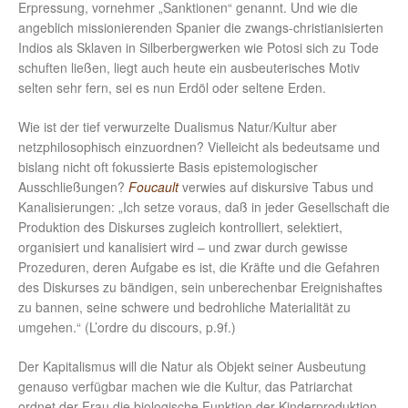
Erpressung, vornehmer „Sanktionen“ genannt. Und wie die
angeblich missionierenden Spanier die zwangs-christianisierten
Indios als Sklaven in Silberbergwerken wie Potosi sich zu Tode
schuften ließen, liegt auch heute ein ausbeuterisches Motiv
selten sehr fern, sei es nun Erdöl oder seltene Erden.
Wie ist der tief verwurzelte Dualismus Natur/Kultur aber
netzphilosophisch einzuordnen? Vielleicht als bedeutsame und
bislang nicht oft fokussierte Basis epistemologischer
Ausschließungen?
Foucault
verwies auf diskursive Tabus und
Kanalisierungen: „Ich setze voraus, daß in jeder Gesellschaft die
Produktion des Diskurses zugleich kontrolliert, selektiert,
organisiert und kanalisiert wird – und zwar durch gewisse
Prozeduren, deren Aufgabe es ist, die Kräfte und die Gefahren
des Diskurses zu bändigen, sein unberechenbar Ereignishaftes
zu bannen, seine schwere und bedrohliche Materialität zu
umgehen.“ (L’ordre du discours, p.9f.)
Der Kapitalismus will die Natur als Objekt seiner Ausbeutung
genauso verfügbar machen wie die Kultur, das Patriarchat
ordnet der Frau die biologische Funktion der Kinderproduktion