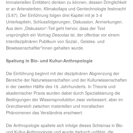
immateriellen Entitäten) denken zu können, dessen Dringlichkeit
er an Artensterben, Klimakollaps und Gentechnologie festmacht
(S.87). Der Einführung folgen drei Kapitel mit je 3-4
Unterkapiteln, Schlussfolgerungen, Diskussion, Anmerkungen.
Aus dem „Diskussion“-Teil geht hervor, dass der Text
ursprünglich ein Vortrag
Descolas
ist, der offenbar vor einem
interdisziplinären Publikum von Sozial-, Geistes- und
Biowissenschaftler*innen gehalten wurde.
Spaltung
in Bio- und Kultur-Anthropologie
Die Einführung beginnt mit der disziplinären Abgrenzung der
Bereiche der Naturwissenschaften und der Kulturwissenschaften
in der zweiten Hälfte des 19. Jahrhunderts. In Theorie und
akademischer Praxis wurden dabei durch Spezialisierung die
Bedingungen der Wissensproduktion zwar verbessert, aber im
Grenzbereich zwischen materiellen und moralischen
Phänomenen das Verständnis erschwert.
Die Anthropologie spaltete sich infolge dieses Schismas in Bio-
und Kultur-Anthropologie und wurde dadurch unfähig, die