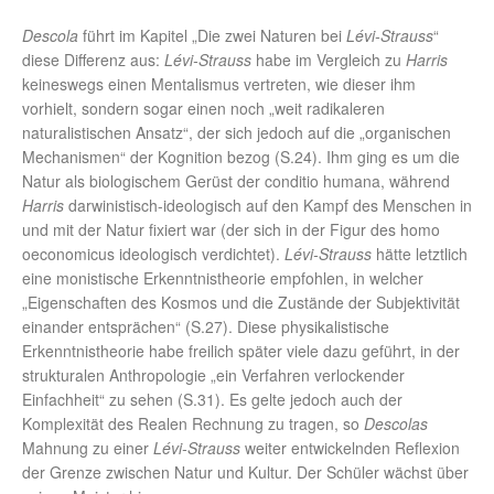
Descola
führt im Kapitel „Die zwei Naturen bei
Lévi-Strauss
“
diese Differenz aus:
Lévi-Strauss
habe im Vergleich zu
Harris
keineswegs einen Mentalismus vertreten, wie dieser ihm
vorhielt, sondern sogar einen noch „weit radikaleren
naturalistischen Ansatz“, der sich jedoch auf die „organischen
Mechanismen“ der Kognition bezog (S.24). Ihm ging es um die
Natur als biologischem Gerüst der conditio humana, während
Harris
darwinistisch-ideologisch auf den Kampf des Menschen in
und mit der Natur fixiert war (der sich in der Figur des homo
oeconomicus ideologisch verdichtet).
Lévi-Strauss
hätte letztlich
eine monistische Erkenntnistheorie empfohlen, in welcher
„Eigenschaften des Kosmos und die Zustände der Subjektivität
einander entsprächen“ (S.27). Diese physikalistische
Erkenntnistheorie habe freilich später viele dazu geführt, in der
strukturalen Anthropologie „ein Verfahren verlockender
Einfachheit“ zu sehen (S.31). Es gelte jedoch auch der
Komplexität des Realen Rechnung zu tragen, so
Descolas
Mahnung zu einer
Lévi-Strauss
weiter entwickelnden Reflexion
der Grenze zwischen Natur und Kultur. Der Schüler wächst über