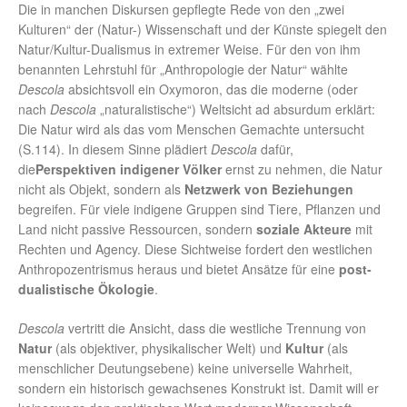
Die in manchen Diskursen gepflegte Rede von den „zwei
Kulturen“ der (Natur-) Wissenschaft und der Künste spiegelt den
Natur/Kultur-Dualismus in extremer Weise. Für den von ihm
benannten Lehrstuhl für „Anthropologie der Natur“ wählte
Descola
absichtsvoll ein Oxymoron, das die moderne (oder
nach
Descola
„naturalistische“) Weltsicht ad absurdum erklärt:
Die Natur wird als das vom Menschen Gemachte untersucht
(S.114). In diesem Sinne plädiert
Descola
dafür,
die
Perspektiven indigener Völker
ernst zu nehmen, die Natur
nicht als Objekt, sondern als
Netzwerk von Beziehungen
begreifen. Für viele indigene Gruppen sind Tiere, Pflanzen und
Land nicht passive Ressourcen, sondern
soziale Akteure
mit
Rechten und Agency. Diese Sichtweise fordert den westlichen
Anthropozentrismus heraus und bietet Ansätze für eine
post-
dualistische Ökologie
.
Descola
vertritt die Ansicht, dass die westliche Trennung von
Natur
(als objektiver, physikalischer Welt) und
Kultur
(als
menschlicher Deutungsebene) keine universelle Wahrheit,
sondern ein historisch gewachsenes Konstrukt ist. Damit will er