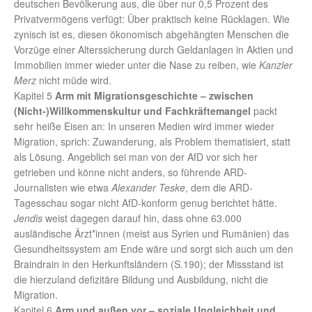
deutschen Bevölkerung aus, die über nur 0,5 Prozent des
Privatvermögens verfügt: Über praktisch keine Rücklagen. Wie
zynisch ist es, diesen ökonomisch abgehängten Menschen die
Vorzüge einer Alterssicherung durch Geldanlagen in Aktien und
Immobilien immer wieder unter die Nase zu reiben, wie
Kanzler
Merz
nicht müde wird.
Kapitel 5
Arm mit Migrationsgeschichte – zwischen
(Nicht-)Willkommenskultur und Fachkräftemangel
packt
sehr heiße Eisen an: In unseren Medien wird immer wieder
Migration, sprich: Zuwanderung, als Problem thematisiert, statt
als Lösung. Angeblich sei man von der AfD vor sich her
getrieben und könne nicht anders, so führende ARD-
Journalisten wie etwa
Alexander Teske
, dem die ARD-
Tagesschau sogar nicht AfD-konform genug berichtet hätte.
Jendis
weist dagegen darauf hin, dass ohne 63.000
ausländische Ärzt*innen (meist aus Syrien und Rumänien) das
Gesundheitssystem am Ende wäre und sorgt sich auch um den
Braindrain in den Herkunftsländern (S.190); der Missstand ist
die hierzuland defizitäre Bildung und Ausbildung, nicht die
Migration.
Kapitel 6
Arm und außen vor – soziale Ungleichheit und