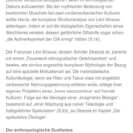
Diskurs aufzuwerten. Bei der mythischen Bedeutung von
bestimmten Muscheln bei zwei nordamerikanischen Kulturen
wollte
Harris
, die komplexe Strukturanalyse von
Lévi-Strauss
widerlegen, indem er auf die biologischen Eigenschaften eines
Weichtieres verwies, dessen gefährliche Giftstoffe sogar schon
„die Aufmerksamkeit der CIA erregt“ hätten (S.16).
Der Franzose
Lévi-Strauss
, dessen Schüler
Descola
ist, parierte
mit einem „Feuerwerk ethnografischer Gelehrsamkeit“ und
bewies, wie sinnlos angesichts komplexer Mythologie der Bezug
auf eine spezielle Molluskenart sei. Die materialistische
Kulturökologie, wenn sie Riten und Tabus etwa mit angeblich
verbesserter Nahrungsgewinnung erklären wolle, erliege ihrer
eigenen Projektion eines „homo oeconomicus“ auf fremde
Kulturen. Folge sei die Ideologie einer „imaginären Biologie“,
basierend auf „einer Mischung aus naiver Teleologie und
halbgelehrter Spekulation“ (S.23), so
Descola
im Kapitel „Die
spekulative Ökologie“.
Der anthropologische Dualismus