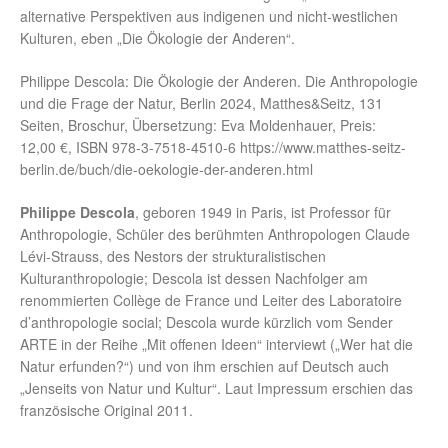
alternative Perspektiven aus indigenen und nicht-westlichen
Kulturen, eben „Die Ökologie der Anderen“.
Philippe Descola: Die Ökologie der Anderen. Die Anthropologie
und die Frage der Natur, Berlin 2024, Matthes&Seitz, 131
Seiten, Broschur, Übersetzung: Eva Moldenhauer, Preis:
12,00 €, ISBN 978-3-7518-4510-6 https://www.matthes-seitz-
berlin.de/buch/die-oekologie-der-anderen.html
Philippe Descola
, geboren 1949 in Paris, ist Professor für
Anthropologie, Schüler des berühmten Anthropologen Claude
Lévi-Strauss, des Nestors der strukturalistischen
Kulturanthropologie; Descola ist dessen Nachfolger am
renommierten Collège de France und Leiter des Laboratoire
d’anthropologie social; Descola wurde kürzlich vom Sender
ARTE in der Reihe „Mit offenen Ideen“ interviewt („Wer hat die
Natur erfunden?“) und von ihm erschien auf Deutsch auch
„Jenseits von Natur und Kultur“. Laut Impressum erschien das
französische Original 2011.