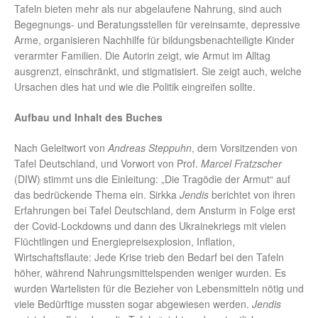
Tafeln bieten mehr als nur abgelaufene Nahrung, sind auch
Begegnungs- und Beratungsstellen für vereinsamte, depressive
Arme, organisieren Nachhilfe für bildungsbenachteiligte Kinder
verarmter Familien. Die Autorin zeigt, wie Armut im Alltag
ausgrenzt, einschränkt, und stigmatisiert. Sie zeigt auch, welche
Ursachen dies hat und wie die Politik eingreifen sollte.
Aufbau und Inhalt des Buches
Nach Geleitwort von
Andreas Steppuhn
, dem Vorsitzenden von
Tafel Deutschland, und Vorwort von Prof.
Marcel Fratzscher
(DIW) stimmt uns die Einleitung: „Die Tragödie der Armut“ auf
das bedrückende Thema ein. Sirkka
Jendis
berichtet von ihren
Erfahrungen bei Tafel Deutschland, dem Ansturm in Folge erst
der Covid-Lockdowns und dann des Ukrainekriegs mit vielen
Flüchtlingen und Energiepreisexplosion, Inflation,
Wirtschaftsflaute: Jede Krise trieb den Bedarf bei den Tafeln
höher, während Nahrungsmittelspenden weniger wurden. Es
wurden Wartelisten für die Bezieher von Lebensmitteln nötig und
viele Bedürftige mussten sogar abgewiesen werden.
Jendis