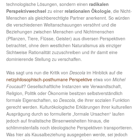
technologische Lösungen, sondern einen
radikalen
Perspektivwechsel
zu einer
relationalen Ökologie
, die Nicht-
Menschen als gleichberechtigte Partner anerkennt. So würden
die verschiedenen Weltanschauungen versöhnt und die
Beziehungen zwischen Menschen und Nichtmenschen
(Pflanzen, Tiere, Flüsse, Geister) aus diversen Perspektiven
betrachtet, ohne dem westlichen Naturalismus als einziger
Sichtweise Rationalität zuzuschreiben und ihr damit eine
dominierende Stellung zu verschaffen.
Was sagt uns nun die Kritik von
Descola
im Hinblick auf die
netzphilosophisch-posthumane Perspektive
etwa von
Michel
Foucault
? Gesellschaftliche Instanzen wie Verwandtschaft,
Religion, Politik oder Ökonomie besitzen selbstverständlich
formale Eigenschaften, so
Descola
, die ihrer sozialen Funktion
gerecht werden. Kulturökologische Erklärungen ihrer kulturellen
Ausprägung durch so formulierte „formale Ursachen“ laufen
jedoch auf finalistische Binsenweisheiten hinaus, die
schlimmstenfalls noch ideologische Perspektiven transportieren.
Was hier als Kausalbeziehung ausgegeben werde, sei jedoch