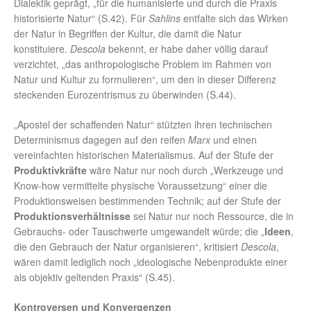
Dialektik geprägt, „für die humanisierte und durch die Praxis
historisierte Natur“ (S.42). Für
Sahlins
entfalte sich das Wirken
der Natur in Begriffen der Kultur, die damit die Natur
konstituiere.
Descola
bekennt, er habe daher völlig darauf
verzichtet, „das anthropologische Problem im Rahmen von
Natur und Kultur zu formulieren“, um den in dieser Differenz
steckenden Eurozentrismus zu überwinden (S.44).
„Apostel der schaffenden Natur“ stützten ihren technischen
Determinismus dagegen auf den reifen
Marx
und einen
vereinfachten historischen Materialismus. Auf der Stufe der
Produktivkräfte
wäre Natur nur noch durch „Werkzeuge und
Know-how vermittelte physische Voraussetzung“ einer die
Produktionsweisen bestimmenden Technik; auf der Stufe der
Produktionsverhältnisse
sei Natur nur noch Ressource, die in
Gebrauchs- oder Tauschwerte umgewandelt würde; die „
Ideen
,
die den Gebrauch der Natur organisieren“, kritisiert
Descola
,
wären damit lediglich noch „ideologische Nebenprodukte einer
als objektiv geltenden Praxis“ (S.45).
Kontroversen und Konvergenzen