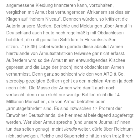
angemessene Kleidung finanzieren kann, vorzuhalten,
verglichen mit Armut bei verhungernden Afrikanern sei dies ein
Klagen auf “hohem Niveau”. Dennoch würden, so kritisiert die
Autorin unsere Medien, Berichte und Meldungen „über Armut in
Deutschland auch heute noch regelmäßig mit Obdachlosen
bebildert, die mit gemalten Schildern in Einkaufsstraßen
sitzen…“ (S.39) Dabei würden gerade diese absolut Armen
hierzulande von Armutsstatistiken teilweise gar nicht erfasst.
Außerdem wird so die Armut in ein entwürdigendes Klischee
gepresst und die Lage der (noch) nicht obdachlosen Armen
verharmlost. Denn ganz so schlecht wie den von ARD & Co.
stereotyp gezeigten Bettlern geht es den meisten Armen ja doch
noch nicht. Die Masse der Armen wird damit auch noch
vertuscht, denn man sieht nur wenige Bettler, nicht die 14
Millionen Menschen, die von Armut betroffen oder
„armutsgefährdet“ sind. Es sind inzwischen 17 Prozent der
Einwohner Deutschlands, die hier medial beleidigend abgefertigt
werden. Wer über Armut spreche (und unsere Journalist*innen
tun das selten genug), meint
Jendis
weiter, dürfe über Reichtum
nicht schweigen. Reiche und Superreiche hätten sich trotz ihrer