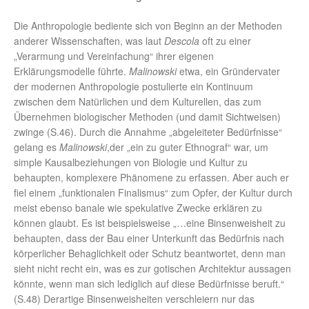
Die Anthropologie bediente sich von Beginn an der Methoden
anderer Wissenschaften, was laut
Descola
oft zu einer
„Verarmung und Vereinfachung“ ihrer eigenen
Erklärungsmodelle führte.
Malinowski
etwa, ein Gründervater
der modernen Anthropologie postulierte ein Kontinuum
zwischen dem Natürlichen und dem Kulturellen, das zum
Übernehmen biologischer Methoden (und damit Sichtweisen)
zwinge (S.46). Durch die Annahme „abgeleiteter Bedürfnisse“
gelang es
Malinowski
,der „ein zu guter Ethnograf“ war, um
simple Kausalbeziehungen von Biologie und Kultur zu
behaupten, komplexere Phänomene zu erfassen. Aber auch er
fiel einem „funktionalen Finalismus“ zum Opfer, der Kultur durch
meist ebenso banale wie spekulative Zwecke erklären zu
können glaubt. Es ist beispielsweise „…eine Binsenweisheit zu
behaupten, dass der Bau einer Unterkunft das Bedürfnis nach
körperlicher Behaglichkeit oder Schutz beantwortet, denn man
sieht nicht recht ein, was es zur gotischen Architektur aussagen
könnte, wenn man sich lediglich auf diese Bedürfnisse beruft.“
(S.48) Derartige Binsenweisheiten verschleiern nur das