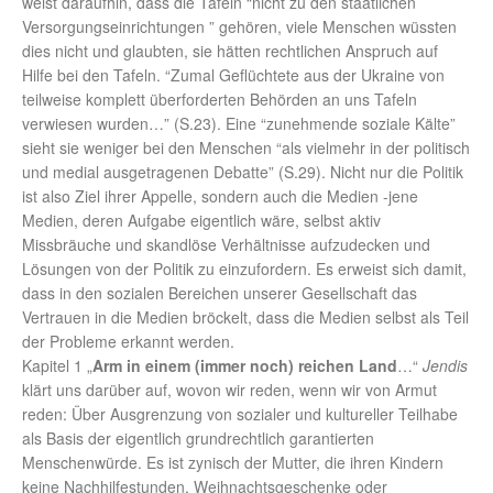
weist daraufhin, dass die Tafeln “nicht zu den staatlichen
Versorgungseinrichtungen ” gehören, viele Menschen wüssten
dies nicht und glaubten, sie hätten rechtlichen Anspruch auf
Hilfe bei den Tafeln. “Zumal Geflüchtete aus der Ukraine von
teilweise komplett überforderten Behörden an uns Tafeln
verwiesen wurden…” (S.23). Eine “zunehmende soziale Kälte”
sieht sie weniger bei den Menschen “als vielmehr in der politisch
und medial ausgetragenen Debatte” (S.29). Nicht nur die Politik
ist also Ziel ihrer Appelle, sondern auch die Medien -jene
Medien, deren Aufgabe eigentlich wäre, selbst aktiv
Missbräuche und skandlöse Verhältnisse aufzudecken und
Lösungen von der Politik zu einzufordern. Es erweist sich damit,
dass in den sozialen Bereichen unserer Gesellschaft das
Vertrauen in die Medien bröckelt, dass die Medien selbst als Teil
der Probleme erkannt werden.
Kapitel 1 „
Arm in einem (immer noch) reichen Land
…“
Jendis
klärt uns darüber auf, wovon wir reden, wenn wir von Armut
reden: Über Ausgrenzung von sozialer und kultureller Teilhabe
als Basis der eigentlich grundrechtlich garantierten
Menschenwürde. Es ist zynisch der Mutter, die ihren Kindern
keine Nachhilfestunden, Weihnachtsgeschenke oder