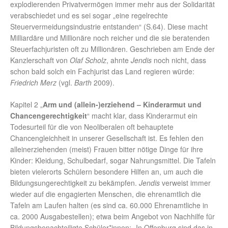
explodierenden Privatvermögen immer mehr aus der Solidarität
verabschiedet und es sei sogar „eine regelrechte
Steuervermeidungsindustrie entstanden“ (S.64). Diese macht
Milliardäre und Millionäre noch reicher und die sie beratenden
Steuerfachjuristen oft zu Millionären. Geschrieben am Ende der
Kanzlerschaft von
Olaf Scholz
, ahnte
Jendis
noch nicht, dass
schon bald solch ein Fachjurist das Land regieren würde:
Friedrich Merz
(vgl.
Barth
2009).
Kapitel 2 „
Arm und (allein-)erziehend – Kinderarmut und
Chancengerechtigkeit
“ macht klar, dass Kinderarmut ein
Todesurteil für die von Neoliberalen oft behauptete
Chancengleichheit in unserer Gesellschaft ist. Es fehlen den
alleinerziehenden (meist) Frauen bitter nötige Dinge für ihre
Kinder: Kleidung, Schulbedarf, sogar Nahrungsmittel. Die Tafeln
bieten vielerorts Schülern besondere Hilfen an, um auch die
Bildungsungerechtigkeit zu bekämpfen.
Jendis
verweist immer
wieder auf die engagierten Menschen, die ehrenamtlich die
Tafeln am Laufen halten (es sind ca. 60.000 Ehrenamtliche in
ca. 2000 Ausgabestellen); etwa beim Angebot von Nachhilfe für
Bildungsbenachteiligte Schüler*innen: „In Offenburg sind das in