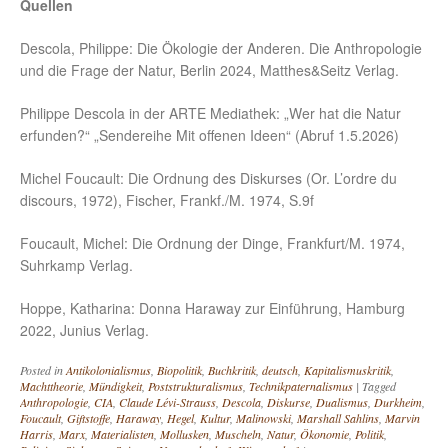
Quellen
Descola, Philippe: Die Ökologie der Anderen. Die Anthropologie
und die Frage der Natur, Berlin 2024, Matthes&Seitz Verlag.
Philippe Descola in der ARTE Mediathek: „Wer hat die Natur
erfunden?“ „Sendereihe Mit offenen Ideen“ (Abruf 1.5.2026)
Michel Foucault: Die Ordnung des Diskurses (Or. L’ordre du
discours, 1972), Fischer, Frankf./M. 1974, S.9f
Foucault, Michel: Die Ordnung der Dinge, Frankfurt/M. 1974,
Suhrkamp Verlag.
Hoppe, Katharina: Donna Haraway zur Einführung, Hamburg
2022, Junius Verlag.
Posted in
Antikolonialismus
,
Biopolitik
,
Buchkritik
,
deutsch
,
Kapitalismuskritik
,
Machttheorie
,
Mündigkeit
,
Poststrukturalismus
,
Technikpaternalismus
|
Tagged
Anthropologie
,
CIA
,
Claude Lévi-Strauss
,
Descola
,
Diskurse
,
Dualismus
,
Durkheim
,
Foucault
,
Giftstoffe
,
Haraway
,
Hegel
,
Kultur
,
Malinowski
,
Marshall Sahlins
,
Marvin
Harris
,
Marx
,
Materialisten
,
Mollusken
,
Muscheln
,
Natur
,
Ökonomie
,
Politik
,