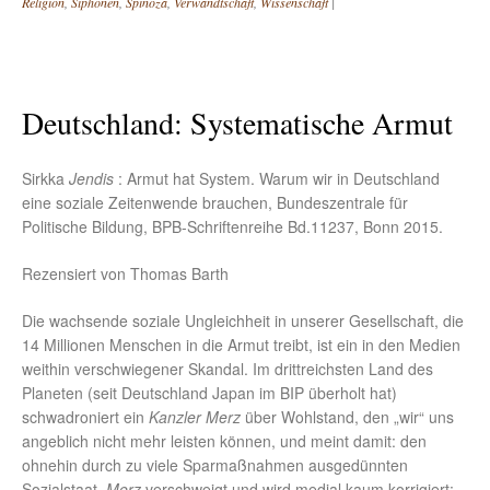
Religion
,
Siphonen
,
Spinoza
,
Verwandtschaft
,
Wissenschaft
|
Deutschland: Systematische Armut
Sirkka
Jendis
: Armut hat System. Warum wir in Deutschland
eine soziale Zeitenwende brauchen, Bundeszentrale für
Politische Bildung, BPB-Schriftenreihe Bd.11237, Bonn 2015.
Rezensiert von Thomas Barth
Die wachsende soziale Ungleichheit in unserer Gesellschaft, die
14 Millionen Menschen in die Armut treibt, ist ein in den Medien
weithin verschwiegener Skandal. Im drittreichsten Land des
Planeten (seit Deutschland Japan im BIP überholt hat)
schwadroniert ein
Kanzler Merz
über Wohlstand, den „wir“ uns
angeblich nicht mehr leisten können, und meint damit: den
ohnehin durch zu viele Sparmaßnahmen ausgedünnten
Sozialstaat.
Merz
verschweigt und wird medial kaum korrigiert: