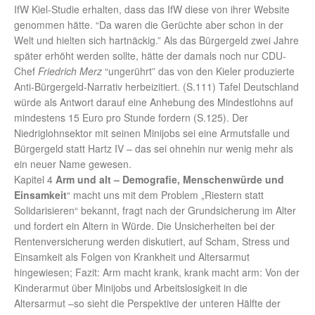
IfW Kiel-Studie erhalten, dass das IfW diese von ihrer Website
genommen hätte. “Da waren die Gerüchte aber schon in der
Welt und hielten sich hartnäckig.” Als das Bürgergeld zwei Jahre
später erhöht werden sollte, hätte der damals noch nur CDU-
Chef
Friedrich Merz
“ungerührt” das von den Kieler produzierte
Anti-Bürgergeld-Narrativ herbeizitiert. (S.111) Tafel Deutschland
würde als Antwort darauf eine Anhebung des Mindestlohns auf
mindestens 15 Euro pro Stunde fordern (S.125). Der
Niedriglohnsektor mit seinen Minijobs sei eine Armutsfalle und
Bürgergeld statt Hartz IV – das sei ohnehin nur wenig mehr als
ein neuer Name gewesen.
Kapitel 4
Arm und alt – Demografie, Menschenwürde und
Einsamkeit
“ macht uns mit dem Problem „Riestern statt
Solidarisieren“ bekannt, fragt nach der Grundsicherung im Alter
und fordert ein Altern in Würde. Die Unsicherheiten bei der
Rentenversicherung werden diskutiert, auf Scham, Stress und
Einsamkeit als Folgen von Krankheit und Altersarmut
hingewiesen; Fazit: Arm macht krank, krank macht arm: Von der
Kinderarmut über Minijobs und Arbeitslosigkeit in die
Altersarmut –so sieht die Perspektive der unteren Hälfte der