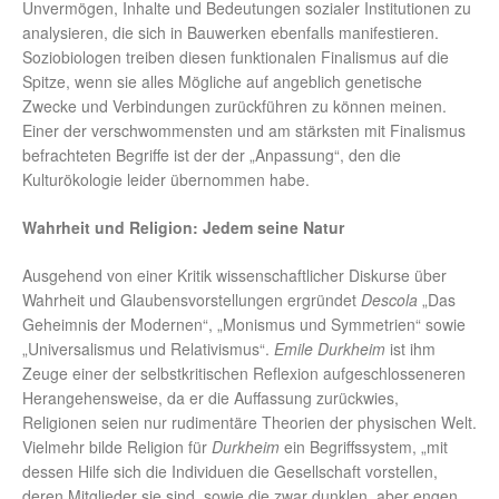
Unvermögen, Inhalte und Bedeutungen sozialer Institutionen zu
analysieren, die sich in Bauwerken ebenfalls manifestieren.
Soziobiologen treiben diesen funktionalen Finalismus auf die
Spitze, wenn sie alles Mögliche auf angeblich genetische
Zwecke und Verbindungen zurückführen zu können meinen.
Einer der verschwommensten und am stärksten mit Finalismus
befrachteten Begriffe ist der der „Anpassung“, den die
Kulturökologie leider übernommen habe.
Wahrheit und Religion: Jedem seine Natur
Ausgehend von einer Kritik wissenschaftlicher Diskurse über
Wahrheit und Glaubensvorstellungen ergründet
Descola
„Das
Geheimnis der Modernen“, „Monismus und Symmetrien“ sowie
„Universalismus und Relativismus“.
Emile Durkheim
ist ihm
Zeuge einer der selbstkritischen Reflexion aufgeschlosseneren
Herangehensweise, da er die Auffassung zurückwies,
Religionen seien nur rudimentäre Theorien der physischen Welt.
Vielmehr bilde Religion für
Durkheim
ein Begriffssystem, „mit
dessen Hilfe sich die Individuen die Gesellschaft vorstellen,
deren Mitglieder sie sind, sowie die zwar dunklen, aber engen