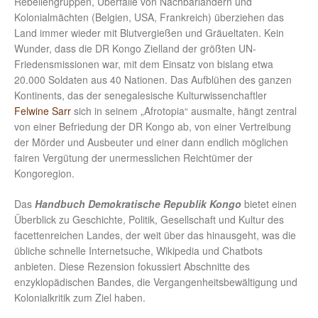
Rebellengruppen, Überfälle von Nachbarländern und
Kolonialmächten (Belgien, USA, Frankreich) überziehen das
Land immer wieder mit Blutvergießen und Gräueltaten. Kein
Wunder, dass die DR Kongo Zielland der größten UN-
Friedensmissionen war, mit dem Einsatz von bislang etwa
20.000 Soldaten aus 40 Nationen. Das Aufblühen des ganzen
Kontinents, das der senegalesische Kulturwissenchaftler
Felwine Sarr
sich in seinem „Afrotopia“ ausmalte, hängt zentral
von einer Befriedung der DR Kongo ab, von einer Vertreibung
der Mörder und Ausbeuter und einer dann endlich möglichen
fairen Vergütung der unermesslichen Reichtümer der
Kongoregion.
Das
Handbuch Demokratische Republik Kongo
bietet einen
Überblick zu Geschichte, Politik, Gesellschaft und Kultur des
facettenreichen Landes, der weit über das hinausgeht, was die
übliche schnelle Internetsuche, Wikipedia und Chatbots
anbieten. Diese Rezension fokussiert Abschnitte des
enzyklopädischen Bandes, die Vergangenheitsbewältigung und
Kolonialkritik zum Ziel haben.