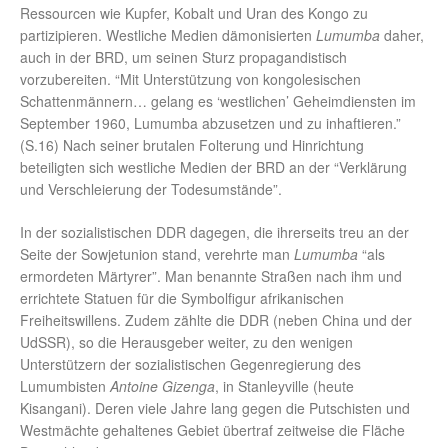
Ressourcen wie Kupfer, Kobalt und Uran des Kongo zu
partizipieren. Westliche Medien dämonisierten
Lumumba
daher,
auch in der BRD, um seinen Sturz propagandistisch
vorzubereiten. “Mit Unterstützung von kongolesischen
Schattenmännern… gelang es ‘westlichen’ Geheimdiensten im
September 1960, Lumumba abzusetzen und zu inhaftieren.”
(S.16) Nach seiner brutalen Folterung und Hinrichtung
beteiligten sich westliche Medien der BRD an der “Verklärung
und Verschleierung der Todesumstände”.
In der sozialistischen DDR dagegen, die ihrerseits treu an der
Seite der Sowjetunion stand, verehrte man
Lumumba
“als
ermordeten Märtyrer”. Man benannte Straßen nach ihm und
errichtete Statuen für die Symbolfigur afrikanischen
Freiheitswillens. Zudem zählte die DDR (neben China und der
UdSSR), so die Herausgeber weiter, zu den wenigen
Unterstützern der sozialistischen Gegenregierung des
Lumumbisten
Antoine Gizenga
, in Stanleyville (heute
Kisangani). Deren viele Jahre lang gegen die Putschisten und
Westmächte gehaltenes Gebiet übertraf zeitweise die Fläche