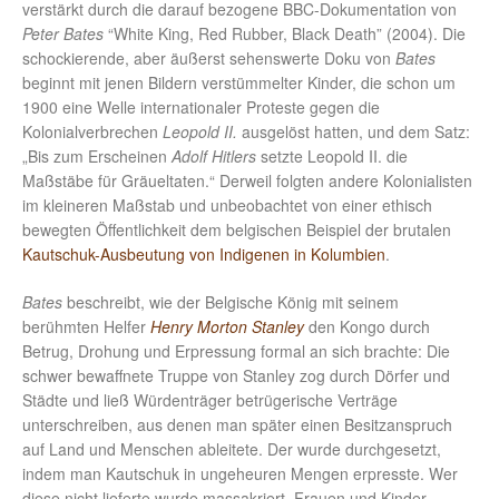
verstärkt durch die darauf bezogene BBC-Dokumentation von
Peter Bates
“White King, Red Rubber, Black Death” (2004). Die
schockierende, aber äußerst sehenswerte Doku von
Bates
beginnt mit jenen Bildern verstümmelter Kinder, die schon um
1900 eine Welle internationaler Proteste gegen die
Kolonialverbrechen
Leopold II.
ausgelöst hatten, und dem Satz:
„Bis zum Erscheinen
Adolf Hitlers
setzte Leopold II. die
Maßstäbe für Gräueltaten.“ Derweil folgten andere Kolonialisten
im kleineren Maßstab und unbeobachtet von einer ethisch
bewegten Öffentlichkeit dem belgischen Beispiel der brutalen
Kautschuk-Ausbeutung von Indigenen in Kolumbien
.
Bates
beschreibt, wie der Belgische König mit seinem
berühmten Helfer
Henry Morton Stanley
den Kongo durch
Betrug, Drohung und Erpressung formal an sich brachte: Die
schwer bewaffnete Truppe von Stanley zog durch Dörfer und
Städte und ließ Würdenträger betrügerische Verträge
unterschreiben, aus denen man später einen Besitzanspruch
auf Land und Menschen ableitete. Der wurde durchgesetzt,
indem man Kautschuk in ungeheuren Mengen erpresste. Wer
diese nicht lieferte wurde massakriert, Frauen und Kinder