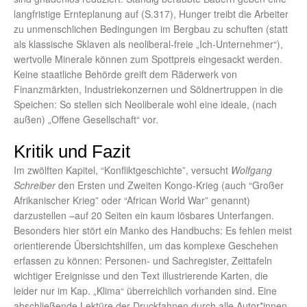
langfristige Ernteplanung auf (S.317), Hunger treibt die Arbeiter
zu unmenschlichen Bedingungen im Bergbau zu schuften (statt
als klassische Sklaven als neoliberal-freie „Ich-Unternehmer“),
wertvolle Minerale können zum Spottpreis eingesackt werden.
Keine staatliche Behörde greift dem Räderwerk von
Finanzmärkten, Industriekonzernen und Söldnertruppen in die
Speichen: So stellen sich Neoliberale wohl eine ideale, (nach
außen) „Offene Gesellschaft“ vor.
Kritik und Fazit
Im zwölften Kapitel, “Konfliktgeschichte”, versucht
Wolfgang
Schreiber
den Ersten und Zweiten Kongo-Krieg (auch “Großer
Afrikanischer Krieg” oder “African World War” genannt)
darzustellen –auf 20 Seiten ein kaum lösbares Unterfangen.
Besonders hier stört ein Manko des Handbuchs: Es fehlen meist
orientierende Übersichtshilfen, um das komplexe Geschehen
erfassen zu können: Personen- und Sachregister, Zeittafeln
wichtiger Ereignisse und den Text illustrierende Karten, die
leider nur im Kap. „Klima“ überreichlich vorhanden sind. Eine
abschließende Lektüre der Druckfahnen durch alle Autor*innen