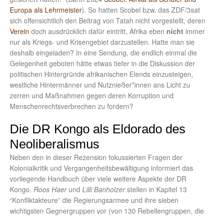
Europa als Lehrmeister
). So hatten Scobel bzw. das ZDF/3sat
sich offensichtlich den Beitrag von Tatah nicht vorgestellt, deren
Verein
doch ausdrücklich dafür eintritt, Afrika eben
nicht
immer
nur als Kriegs- und Krisengebiet darzustellen. Hatte man sie
deshalb eingeladen? In eine Sendung, die endlich einmal die
Gelegenheit geboten hätte etwas tiefer in die Diskussion der
politischen Hintergründe afrikanischen Elends einzusteigen,
westliche Hintermänner und Nutznießer*innen ans Licht zu
zerren und Maßnahmen gegen deren Korruption und
Menschenrechtsverbrechen zu fordern?
Die DR Kongo als Eldorado des
Neoliberalismus
Neben den in dieser Rezension fokussierten Fragen der
Kolonialkritik und Vergangenheitsbewältigung informiert das
vorliegende Handbuch über viele weitere Aspekte der DR
Kongo.
Roos Haer
und
Lilli Banholzer
stellen in Kapitel 13
“Konfliktakteure” die Regierungsarmee und ihre sieben
wichtigsten Gegnergruppen vor (von 130 Rebellengruppen, die