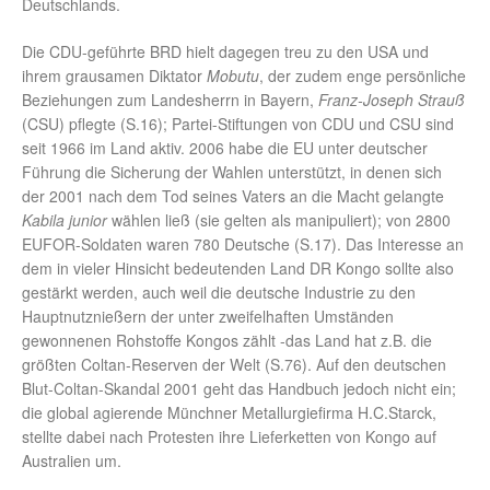
Deutschlands.
Die CDU-geführte BRD hielt dagegen treu zu den USA und
ihrem grausamen Diktator
Mobutu
, der zudem enge persönliche
Beziehungen zum Landesherrn in Bayern,
Franz-Joseph Strauß
(CSU) pflegte (S.16); Partei-Stiftungen von CDU und CSU sind
seit 1966 im Land aktiv. 2006 habe die EU unter deutscher
Führung die Sicherung der Wahlen unterstützt, in denen sich
der 2001 nach dem Tod seines Vaters an die Macht gelangte
Kabila junior
wählen ließ (sie gelten als manipuliert); von 2800
EUFOR-Soldaten waren 780 Deutsche (S.17). Das Interesse an
dem in vieler Hinsicht bedeutenden Land DR Kongo sollte also
gestärkt werden, auch weil die deutsche Industrie zu den
Hauptnutznießern der unter zweifelhaften Umständen
gewonnenen Rohstoffe Kongos zählt -das Land hat z.B. die
größten Coltan-Reserven der Welt (S.76). Auf den deutschen
Blut-Coltan-Skandal 2001 geht das Handbuch jedoch nicht ein;
die global agierende Münchner Metallurgiefirma H.C.Starck,
stellte dabei nach Protesten ihre Lieferketten von Kongo auf
Australien um.