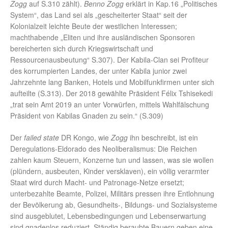
Zogg
auf S.310 zählt).
Benno Zogg
erklärt in Kap.16 „Politisches
System“, das Land sei als „gescheiterter Staat“ seit der
Kolonialzeit leichte Beute der westlichen Interessen;
machthabende „Eliten und ihre ausländischen Sponsoren
bereicherten sich durch Kriegswirtschaft und
Ressourcenausbeutung“ S.307). Der Kabila-Clan sei Profiteur
des korrumpierten Landes, der unter Kabila junior zwei
Jahrzehnte lang Banken, Hotels und Mobilfunkfirmen unter sich
aufteilte (S.313). Der 2018 gewählte Präsident Félix Tshisekedi
„trat sein Amt 2019 an unter Vorwürfen, mittels Wahlfälschung
Präsident von Kabilas Gnaden zu sein.“ (S.309)
Der
failed state
DR Kongo, wie
Zogg
ihn beschreibt, ist ein
Deregulations-Eldorado des Neoliberalismus: Die Reichen
zahlen kaum Steuern, Konzerne tun und lassen, was sie wollen
(plündern, ausbeuten, Kinder versklaven), ein völlig verarmter
Staat wird durch Macht- und Patronage-Netze ersetzt;
unterbezahlte Beamte, Polizei, Militärs pressen ihre Entlohnung
der Bevölkerung ab, Gesundheits-, Bildungs- und Sozialsysteme
sind ausgeblutet, Lebensbedingungen und Lebenserwartung
sind gnadenlos reduziert. Ständig beraubte Bauern geben eine