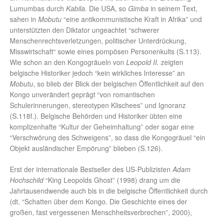
Lumumbas durch
Kabila
. Die USA, so
Gimba
in seinem Text,
sahen in
Mobutu
“eine antikommunistische Kraft in Afrika” und
unterstützten den Diktator ungeachtet “schwerer
Menschenrechtsverletzungen, politischer Unterdrückung,
Misswirtschaft“ sowie eines pompösen Personenkults (S.113).
Wie schon an den Kongogräueln von
Leopold II.
zeigten
belgische Historiker jedoch “kein wirkliches Interesse” an
Mobutu
, so blieb der Blick der belgischen Öffentlichkeit auf den
Kongo unverändert geprägt “von romantischen
Schulerinnerungen, stereotypen Klischees” und Ignoranz
(S.118f.). Belgische Behörden und Historiker übten eine
komplizenhafte “Kultur der Geheimhaltung” oder sogar eine
“Verschwörung des Schweigens”, so dass die Kongogräuel “ein
Objekt ausländischer Empörung” blieben (S.126).
Erst der internationale Bestseller des US-Publizisten
Adam
Hochschild
“King Leopolds Ghost” (1998) drang um die
Jahrtausendwende auch bis in die belgische Öffentlichkeit durch
(dt. “Schatten über dem Kongo. Die Geschichte eines der
großen, fast vergessenen Menschheitsverbrechen”, 2000),