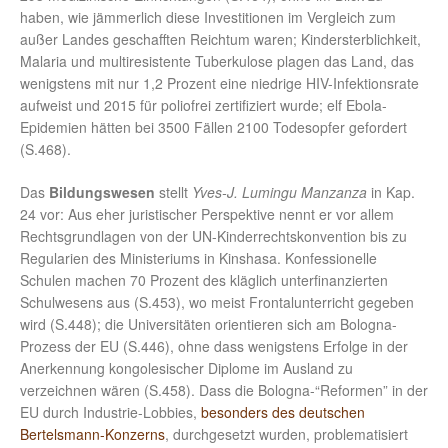
haben, wie jämmerlich diese Investitionen im Vergleich zum
außer Landes geschafften Reichtum waren; Kindersterblichkeit,
Malaria und multiresistente Tuberkulose plagen das Land, das
wenigstens mit nur 1,2 Prozent eine niedrige HIV-Infektionsrate
aufweist und 2015 für poliofrei zertifiziert wurde; elf Ebola-
Epidemien hätten bei 3500 Fällen 2100 Todesopfer gefordert
(S.468).
Das
Bildungswesen
stellt
Yves-J. Lumingu Manzanza
in Kap.
24 vor: Aus eher juristischer Perspektive nennt er vor allem
Rechtsgrundlagen von der UN-Kinderrechtskonvention bis zu
Regularien des Ministeriums in Kinshasa. Konfessionelle
Schulen machen 70 Prozent des kläglich unterfinanzierten
Schulwesens aus (S.453), wo meist Frontalunterricht gegeben
wird (S.448); die Universitäten orientieren sich am Bologna-
Prozess der EU (S.446), ohne dass wenigstens Erfolge in der
Anerkennung kongolesischer Diplome im Ausland zu
verzeichnen wären (S.458). Dass die Bologna-“Reformen” in der
EU durch Industrie-Lobbies,
besonders des deutschen
Bertelsmann-Konzerns
, durchgesetzt wurden, problematisiert