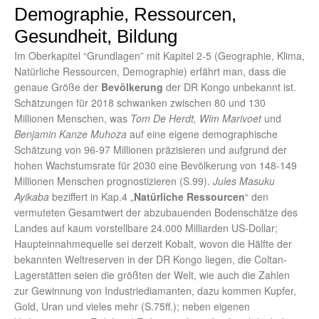
Demographie, Ressourcen,
Gesundheit, Bildung
Im Oberkapitel “Grundlagen” mit Kapitel 2-5 (Geographie, Klima,
Natürliche Ressourcen, Demographie) erfährt man, dass die
genaue Größe der
Bevölkerung
der DR Kongo unbekannt ist.
Schätzungen für 2018 schwanken zwischen 80 und 130
Millionen Menschen, was
Tom De Herdt, Wim Marivoet
und
Benjamin Kanze Muhoza
auf eine eigene demographische
Schätzung von 96-97 Millionen präzisieren und aufgrund der
hohen Wachstumsrate für 2030 eine Bevölkerung von 148-149
Millionen Menschen prognostizieren (S.99).
Jules Masuku
Ayikaba
beziffert in Kap.4 „
Natürliche Ressourcen
“ den
vermuteten Gesamtwert der abzubauenden Bodenschätze des
Landes auf kaum vorstellbare 24.000 Milliarden US-Dollar;
Haupteinnahmequelle sei derzeit Kobalt, wovon die Hälfte der
bekannten Weltreserven in der DR Kongo liegen, die Coltan-
Lagerstätten seien die größten der Welt, wie auch die Zahlen
zur Gewinnung von Industriediamanten, dazu kommen Kupfer,
Gold, Uran und vieles mehr (S.75ff.); neben eigenen