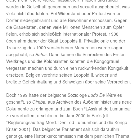
wurden in Geiselhaft genommen und sexuell ausgebeutet, was
viele nicht überlebten. Bei Widerstand oder Protest wurden
Dörfer niedergebrannt und alle Bewohner erschossen. Gegen
die Gräueltaten, denen viele Millionen Menschen zum Opfer
fielen, erhob sich schließlich internationaler Protest. 1908
übernahm daher der Staat Leopolds II. Privatkolonie und der
Trauerzug des 1909 verstorbenen Monarchen wurde sogar
ausgebuht, so
Bates
. Dann kamen die Schrecken des Ersten
Weltkriegs und die Kolonialisten konnten die Kongogräuel
vergessen machen und durch einen rückwirkenden Königskult
ersetzen. Belgien verehrte seinen Leopold II. wieder und
breitete Geheimhaltung und Schweigen über seine Verbrechen.
Doch 1999 hatte der belgische Soziologe
Ludo De Witte
es
geschafft, so
Gimba,
aus Archiven des Außenministeriums neue
Dokumente zu erlangen und zum Buch “L’Assinat de Lumumba“
zu verarbeiten, erschienen im Jahr 2000 in Paris (dt.
“Regierungsauftrag Mord. Der Tod Lumumbas und die Kongo-
Krise” 2001). Das belgische Parlament sah sich daraufhin
genötigt, eine Historikerkommission mit dem peinlichen Thema