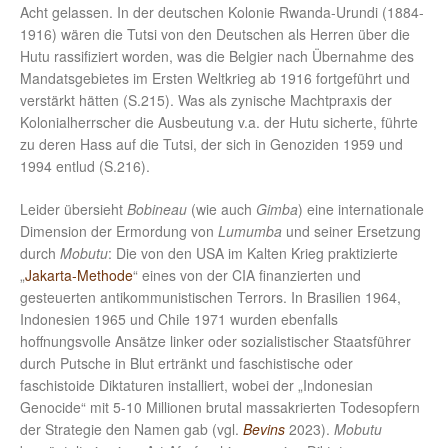
Acht gelassen. In der deutschen Kolonie Rwanda-Urundi (1884-
1916) wären die Tutsi von den Deutschen als Herren über die
Hutu rassifiziert worden, was die Belgier nach Übernahme des
Mandatsgebietes im Ersten Weltkrieg ab 1916 fortgeführt und
verstärkt hätten (S.215). Was als zynische Machtpraxis der
Kolonialherrscher die Ausbeutung v.a. der Hutu sicherte, führte
zu deren Hass auf die Tutsi, der sich in Genoziden 1959 und
1994 entlud (S.216).
Leider übersieht
Bobineau
(wie auch
Gimba
) eine internationale
Dimension der Ermordung von
Lumumba
und seiner Ersetzung
durch
Mobutu
: Die von den USA im Kalten Krieg praktizierte
„
Jakarta-Methode
“ eines von der CIA finanzierten und
gesteuerten antikommunistischen Terrors. In Brasilien 1964,
Indonesien 1965 und Chile 1971 wurden ebenfalls
hoffnungsvolle Ansätze linker oder sozialistischer Staatsführer
durch Putsche in Blut ertränkt und faschistische oder
faschistoide Diktaturen installiert, wobei der „Indonesian
Genocide“ mit 5-10 Millionen brutal massakrierten Todesopfern
der Strategie den Namen gab (vgl.
Bevins
2023).
Mobutu