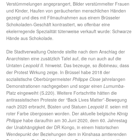
Verstümmelungen angeprangert, Bilder verstümmelter Frauen
und Kinder, Haufen von geräucherten menschlichen Händen
gezeigt und dies mit Filmaufnahmen aus einem Brüsseler
Schokoladen-Geschäft kontrastiert, wo offenbar eine
ekelerregende Spezialität tütenweise verkauft wurde: Schwarze
Hände aus Schokolade.
Die Stadtverwaltung Ostende stellte nach dem Anschlag der
Anarchisten eine zusätzlich Tafel auf, die nun auch auf die
Untaten
Leopold II.
hinweist. Das bezeuge, so
Bobineau
, dass
der Protest Wirkung zeige. In Brüssel habe 2018 der
sozialistische Oberbürgermeister
Philippe Close
jahrelangen
Demonstrationen nachgegeben und sogar einen
Lumumba
-
Platz eingeweiht (S.220). Weitere Fortschritte hätten die
antirassistischen Proteste der “Back Lives Matter”-Bewegung
nach 2020 erbracht, Büsten und Statuen
Leopold II.
seien mit
roter Farbe übergossen worden. Der aktuelle belgische
König
Philippe
habe daraufhin am 30.Juni 2020, dem 60. Jahrestag
der Unabhängigkeit der DR Kongo, in einem historischen
Wendepunkt der Beziehungen dem in Kinshasa amtierenden