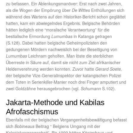
zu befassen. Ein Ablenkungsmanöver: Erst nach zwei Jahren,
als die Wogen der Empörung über
De Wittes
Enthüllungen sich
während des Wartens auf den Historiker-Bericht schon geglättet
hatten, kam ein abwiegelndes Ergebnis. Belgische Behörden
hätten lediglich eine “moralische Verantwortung” für die
bestialische Ermordung
Lumumbas
in Katanga getragen
(S.128). Dabei hatten belgische Geheimpolizisten den
gedungenen Mördern nachweislich bei der Beseitigung von
Lumumbas
Leichnam geholfen. Man löste die sterblichen
Überreste in Säure auf, damit sie nicht zum Ziel afrikanischer
Heldenverehrung werden konnten. Zuvor hatte
Gerard Soete,
der belgische Vize-Generalinspektor der katangischen Polizei
dem Toten in Serienkiller-Manier noch drei Finger amputiert und
zwei Goldzähne herausgebrochen (vgl.
Schumann
S.102).
Jakarta-Methode und Kabilas
Afrofaschismus
Ebenfalls mit der belgischen Vergangenheitsbewältigung befasst
sich
Bobineaus
Beitrag “ Belgiens Umgang mit der
Kolonialvergangenheit”. Bis 1999 hätten Königshaus und