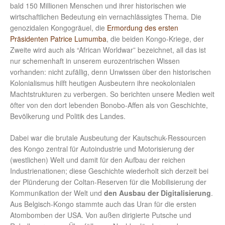
bald 150 Millionen Menschen und ihrer historischen wie
wirtschaftlichen Bedeutung ein vernachlässigtes Thema. Die
genozidalen Kongogräuel, die
Ermordung des ersten
Präsidenten Patrice Lumumba
, die beiden Kongo-Kriege, der
Zweite wird auch als “African Worldwar” bezeichnet, all das ist
nur schemenhaft in unserem eurozentrischen Wissen
vorhanden: nicht zufällig, denn Unwissen über den historischen
Kolonialismus hilft heutigen Ausbeutern ihre neokolonialen
Machtstrukturen zu verbergen. So berichten unsere Medien weit
öfter von den dort lebenden Bonobo-Affen als von Geschichte,
Bevölkerung und Politik des Landes.
Dabei war die brutale Ausbeutung der Kautschuk-Ressourcen
des Kongo zentral für Autoindustrie und Motorisierung der
(westlichen) Welt und damit für den Aufbau der reichen
Industrienationen; diese Geschichte wiederholt sich derzeit bei
der Plünderung der Coltan-Reserven für die Mobilisierung der
Kommunikation der Welt und
den Ausbau der Digitalisierung
.
Aus Belgisch-Kongo stammte auch das Uran für die ersten
Atombomben der USA. Von außen dirigierte Putsche und