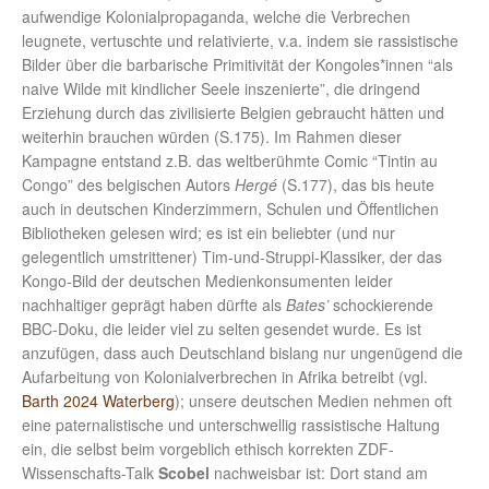
aufwendige Kolonialpropaganda, welche die Verbrechen
leugnete, vertuschte und relativierte, v.a. indem sie rassistische
Bilder über die barbarische Primitivität der Kongoles*innen “als
naive Wilde mit kindlicher Seele inszenierte”, die dringend
Erziehung durch das zivilisierte Belgien gebraucht hätten und
weiterhin brauchen würden (S.175). Im Rahmen dieser
Kampagne entstand z.B. das weltberühmte Comic “Tintin au
Congo” des belgischen Autors
Hergé
(S.177), das bis heute
auch in deutschen Kinderzimmern, Schulen und Öffentlichen
Bibliotheken gelesen wird; es ist ein beliebter (und nur
gelegentlich umstrittener) Tim-und-Struppi-Klassiker, der das
Kongo-Bild der deutschen Medienkonsumenten leider
nachhaltiger geprägt haben dürfte als
Bates’
schockierende
BBC-Doku, die leider viel zu selten gesendet wurde. Es ist
anzufügen, dass auch Deutschland bislang nur ungenügend die
Aufarbeitung von Kolonialverbrechen in Afrika betreibt (vgl.
Barth 2024 Waterberg
); unsere deutschen Medien nehmen oft
eine paternalistische und unterschwellig rassistische Haltung
ein, die selbst beim vorgeblich ethisch korrekten ZDF-
Wissenschafts-Talk
Scobel
nachweisbar ist: Dort stand am