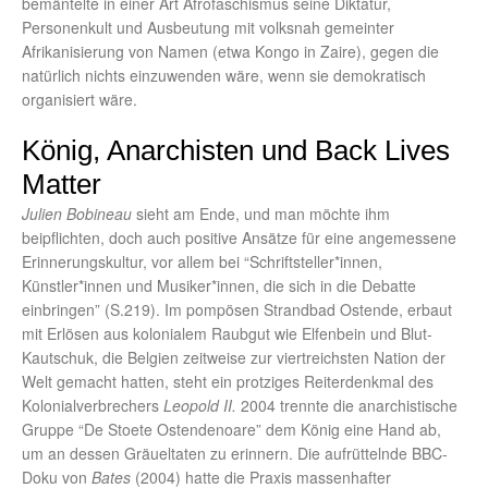
bemäntelte in einer Art Afrofaschismus seine Diktatur,
Personenkult und Ausbeutung mit volksnah gemeinter
Afrikanisierung von Namen (etwa Kongo in Zaire), gegen die
natürlich nichts einzuwenden wäre, wenn sie demokratisch
organisiert wäre.
König, Anarchisten und Back Lives
Matter
Julien Bobineau
sieht am Ende, und man möchte ihm
beipflichten, doch auch positive Ansätze für eine angemessene
Erinnerungskultur, vor allem bei “Schriftsteller*innen,
Künstler*innen und Musiker*innen, die sich in die Debatte
einbringen” (S.219). Im pompösen Strandbad Ostende, erbaut
mit Erlösen aus kolonialem Raubgut wie Elfenbein und Blut-
Kautschuk, die Belgien zeitweise zur viertreichsten Nation der
Welt gemacht hatten, steht ein protziges Reiterdenkmal des
Kolonialverbrechers
Leopold II.
2004 trennte die anarchistische
Gruppe “De Stoete Ostendenoare” dem König eine Hand ab,
um an dessen Gräueltaten zu erinnern. Die aufrüttelnde BBC-
Doku von
Bates
(2004) hatte die Praxis massenhafter