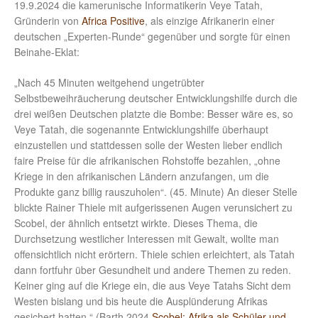
19.9.2024 die kamerunische Informatikerin Veye Tatah,
Gründerin von
Africa Positive
, als einzige Afrikanerin einer
deutschen „Experten-Runde“ gegenüber und sorgte für einen
Beinahe-Eklat:
„Nach 45 Minuten weitgehend ungetrübter
Selbstbeweihräucherung deutscher Entwicklungshilfe durch die
drei weißen Deutschen platzte die Bombe: Besser wäre es, so
Veye Tatah, die sogenannte Entwicklungshilfe überhaupt
einzustellen und stattdessen solle der Westen lieber endlich
faire Preise für die afrikanischen Rohstoffe bezahlen, „ohne
Kriege in den afrikanischen Ländern anzufangen, um die
Produkte ganz billig rauszuholen“. (45. Minute) An dieser Stelle
blickte Rainer Thiele mit aufgerissenen Augen verunsichert zu
Scobel, der ähnlich entsetzt wirkte. Dieses Thema, die
Durchsetzung westlicher Interessen mit Gewalt, wollte man
offensichtlich nicht erörtern. Thiele schien erleichtert, als Tatah
dann fortfuhr über Gesundheit und andere Themen zu reden.
Keiner ging auf die Kriege ein, die aus Veye Tatahs Sicht dem
Westen bislang und bis heute die Ausplünderung Afrikas
gesichert hatten.“ (Barth 2024
Scobel: Afrika als Schüler und