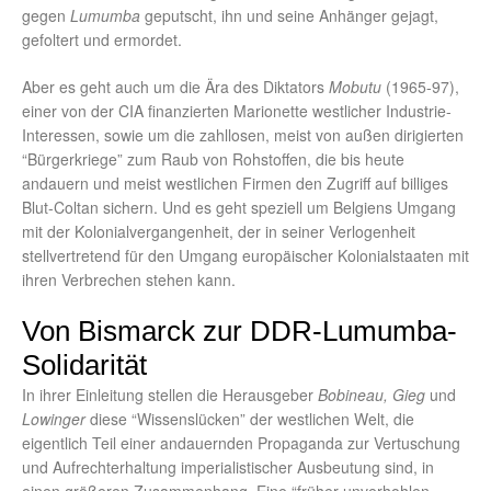
gegen
Lumumba
geputscht, ihn und seine Anhänger gejagt,
gefoltert und ermordet.
Aber es geht auch um die Ära des Diktators
Mobutu
(1965-97),
einer von der CIA finanzierten Marionette westlicher Industrie-
Interessen, sowie um die zahllosen, meist von außen dirigierten
“Bürgerkriege” zum Raub von Rohstoffen, die bis heute
andauern und meist westlichen Firmen den Zugriff auf billiges
Blut-Coltan sichern. Und es geht speziell um Belgiens Umgang
mit der Kolonialvergangenheit, der in seiner Verlogenheit
stellvertretend für den Umgang europäischer Kolonialstaaten mit
ihren Verbrechen stehen kann.
Von Bismarck zur DDR-Lumumba-
Solidarität
In ihrer Einleitung stellen die Herausgeber
Bobineau, Gieg
und
Lowinger
diese “Wissenslücken” der westlichen Welt, die
eigentlich Teil einer andauernden Propaganda zur Vertuschung
und Aufrechterhaltung imperialistischer Ausbeutung sind, in