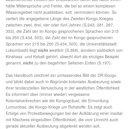
hätte Widersprüche und Fehler, die bei so einem komplexen
Wissensgebiet nicht ausbleiben, evtl. vermindern können. So
variiert die angegebene Länge des Zweiten Kongo-Krieges
zwischen zwei, drei, vier oder fünf Jahren (S.243, 281, 287,
353), die Zahl der im Kongo gesprochenen Sprachen von 215
bis 250 (S.434, 503), die Zahl der im Kongo gesprochenen
Sprachen von 215 bis 250 (S.434, 503), die Universitätsstadt
Lubumbashi liegt
nicht
westlich (S.368), sondern südöstlich von
Kinshasa -und Kobalt gehört, obwohl dort als einziges Beispiel
genannt,
nicht
zu den begehrten Seltenen Erden (S.197).
Das Handbuch zeichnet ein umfassendes Bild der DR Kongo
und blickt dabei auch in Abgründe kolonialer Ausbeutung sowie
ihrer tendenziellen Vertuschung in der westlichen Öffentlichkeit.
Es informiert über (immer wieder) vergessene
Kolonialverbrechen wie die Kongogräuel, die Ermordung
Lumumbas, die Kongo-Kriege um Rohstoffe. Es zeigt auch
Erfolge von Protestbewegungen bei der Aufklärung einer medial
mit Klischees eingelullten Öffentlichkeit, die vom Unrecht auch
gerade aktueller Ausbeutung abgelenkt werden soll.