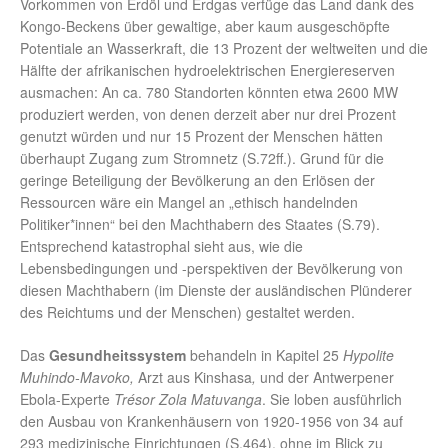
Vorkommen von Erdöl und Erdgas verfüge das Land dank des
Kongo-Beckens über gewaltige, aber kaum ausgeschöpfte
Potentiale an Wasserkraft, die 13 Prozent der weltweiten und die
Hälfte der afrikanischen hydroelektrischen Energiereserven
ausmachen: An ca. 780 Standorten könnten etwa 2600 MW
produziert werden, von denen derzeit aber nur drei Prozent
genutzt würden und nur 15 Prozent der Menschen hätten
überhaupt Zugang zum Stromnetz (S.72ff.). Grund für die
geringe Beteiligung der Bevölkerung an den Erlösen der
Ressourcen wäre ein Mangel an „ethisch handelnden
Politiker*innen“ bei den Machthabern des Staates (S.79).
Entsprechend katastrophal sieht aus, wie die
Lebensbedingungen und -perspektiven der Bevölkerung von
diesen Machthabern (im Dienste der ausländischen Plünderer
des Reichtums und der Menschen) gestaltet werden.
Das
Gesundheitssystem
behandeln in Kapitel 25
Hypolite
Muhindo-Mavoko,
Arzt aus Kinshasa
,
und der Antwerpener
Ebola-Experte
Trésor Zola Matuvanga
. Sie loben ausführlich
den Ausbau von Krankenhäusern von 1920-1956 von 34 auf
293 medizinische Einrichtungen (S.464), ohne im Blick zu