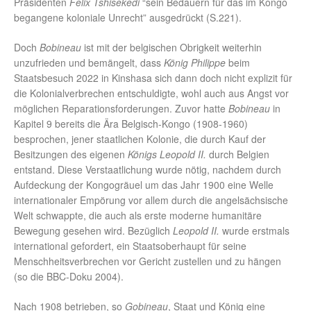
Präsidenten
Felix Tshisekedi
“sein Bedauern für das im Kongo
begangene koloniale Unrecht” ausgedrückt (S.221).
Doch
Bobineau
ist mit der belgischen Obrigkeit weiterhin
unzufrieden und bemängelt, dass
König Philippe
beim
Staatsbesuch 2022 in Kinshasa sich dann doch nicht explizit für
die Kolonialverbrechen entschuldigte, wohl auch aus Angst vor
möglichen Reparationsforderungen. Zuvor hatte
Bobineau
in
Kapitel 9 bereits die Ära Belgisch-Kongo (1908-1960)
besprochen, jener staatlichen Kolonie, die durch Kauf der
Besitzungen des eigenen
Königs Leopold II.
durch Belgien
entstand. Diese Verstaatlichung wurde nötig, nachdem durch
Aufdeckung der Kongogräuel um das Jahr 1900 eine Welle
internationaler Empörung vor allem durch die angelsächsische
Welt schwappte, die auch als erste moderne humanitäre
Bewegung gesehen wird. Bezüglich
Leopold II.
wurde erstmals
international gefordert, ein Staatsoberhaupt für seine
Menschheitsverbrechen vor Gericht zustellen und zu hängen
(so die BBC-Doku 2004).
Nach 1908 betrieben, so
Gobineau
, Staat und König eine