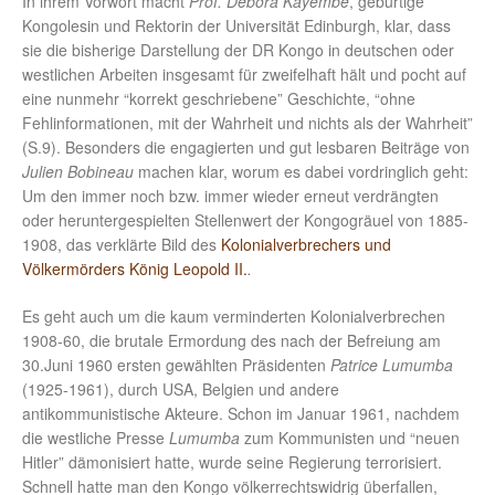
In ihrem Vorwort macht
Prof. Debora Kayembe
, gebürtige
Kongolesin und Rektorin der Universität Edinburgh, klar, dass
sie die bisherige Darstellung der DR Kongo in deutschen oder
westlichen Arbeiten insgesamt für zweifelhaft hält und pocht auf
eine nunmehr “korrekt geschriebene” Geschichte, “ohne
Fehlinformationen, mit der Wahrheit und nichts als der Wahrheit”
(S.9). Besonders die engagierten und gut lesbaren Beiträge von
Julien Bobineau
machen klar, worum es dabei vordringlich geht:
Um den immer noch bzw. immer wieder erneut verdrängten
oder heruntergespielten Stellenwert der Kongogräuel von 1885-
1908, das verklärte Bild des
Kolonialverbrechers und
Völkermörders König Leopold II.
.
Es geht auch um die kaum verminderten Kolonialverbrechen
1908-60, die brutale Ermordung des nach der Befreiung am
30.Juni 1960 ersten gewählten Präsidenten
Patrice Lumumba
(1925-1961), durch USA, Belgien und andere
antikommunistische Akteure. Schon im Januar 1961, nachdem
die westliche Presse
Lumumba
zum Kommunisten und “neuen
Hitler” dämonisiert hatte, wurde seine Regierung terrorisiert.
Schnell hatte man den Kongo völkerrechtswidrig überfallen,