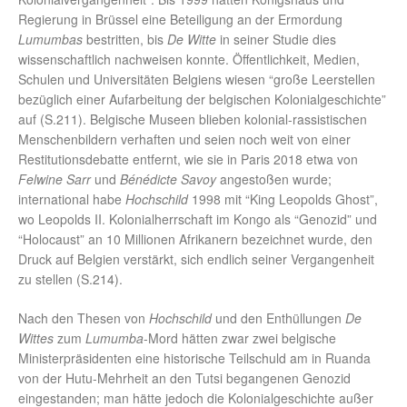
Regierung in Brüssel eine Beteiligung an der Ermordung
Lumumbas
bestritten, bis
De Witte
in seiner Studie dies
wissenschaftlich nachweisen konnte. Öffentlichkeit, Medien,
Schulen und Universitäten Belgiens wiesen “große Leerstellen
bezüglich einer Aufarbeitung der belgischen Kolonialgeschichte”
auf (S.211). Belgische Museen blieben kolonial-rassistischen
Menschenbildern verhaften und seien noch weit von einer
Restitutionsdebatte entfernt, wie sie in Paris 2018 etwa von
Felwine Sarr
und
Bénédicte Savoy
angestoßen wurde;
international habe
Hochschild
1998 mit “King Leopolds Ghost”,
wo Leopolds II. Kolonialherrschaft im Kongo als “Genozid” und
“Holocaust” an 10 Millionen Afrikanern bezeichnet wurde, den
Druck auf Belgien verstärkt, sich endlich seiner Vergangenheit
zu stellen (S.214).
Nach den Thesen von
Hochschild
und den Enthüllungen
De
Wittes
zum
Lumumba
-Mord hätten zwar zwei belgische
Ministerpräsidenten eine historische Teilschuld am in Ruanda
von der Hutu-Mehrheit an den Tutsi begangenen Genozid
eingestanden; man hätte jedoch die Kolonialgeschichte außer