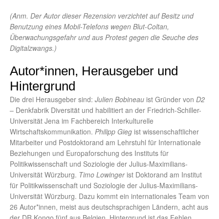
(Anm. Der Autor dieser Rezension verzichtet auf Besitz und
Benutzung eines Mobil-Telefons wegen Blut-Coltan,
Überwachungsgefahr und aus Protest gegen die Seuche des
Digitalzwangs.)
Autor*innen, Herausgeber und
Hintergrund
Die drei Herausgeber sind:
Julien Bobineau
ist Gründer von
D2
– Denkfabrik Diversität und habilitiert an der Friedrich-Schiller-
Universität Jena im Fachbereich Interkulturelle
Wirtschaftskommunikation.
Philipp Gieg
ist wissenschaftlicher
Mitarbeiter und Postdoktorand am Lehrstuhl für Internationale
Beziehungen und Europaforschung des Instituts für
Politikwissenschaft und Soziologie der Julius-Maximilians-
Universität Würzburg.
Timo Lowinger
ist Doktorand am Institut
für Politikwissenschaft und Soziologie der Julius-Maximilians-
Universität Würzburg. Dazu kommt ein internationales Team von
26 Autor*innen, meist aus deutschsprachigen Ländern, acht aus
der DR Kongo fünf aus Belgien. Hintergrund ist das Fehlen