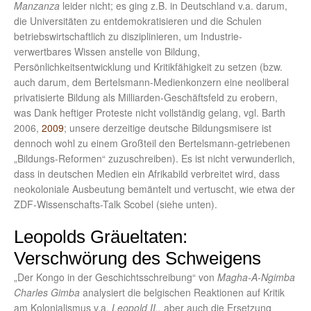
Manzanza
leider nicht; es ging z.B. in Deutschland v.a. darum,
die Universitäten zu entdemokratisieren und die Schulen
betriebswirtschaftlich zu disziplinieren, um Industrie-
verwertbares Wissen anstelle von Bildung,
Persönlichkeitsentwicklung und Kritikfähigkeit zu setzen (bzw.
auch darum, dem Bertelsmann-Medienkonzern eine neoliberal
privatisierte Bildung als Milliarden-Geschäftsfeld zu erobern,
was Dank heftiger Proteste nicht vollständig gelang, vgl. Barth
2006,
2009
; unsere derzeitige deutsche Bildungsmisere ist
dennoch wohl zu einem Großteil den Bertelsmann-getriebenen
„Bildungs-Reformen“ zuzuschreiben). Es ist nicht verwunderlich,
dass in deutschen Medien ein Afrikabild verbreitet wird, dass
neokoloniale Ausbeutung bemäntelt und vertuscht, wie etwa der
ZDF-Wissenschafts-Talk Scobel (siehe unten).
Leopolds Gräueltaten:
Verschwörung des Schweigens
„Der Kongo in der Geschichtsschreibung“ von
Magha-A-Ngimba
Charles Gimba
analysiert die belgischen Reaktionen auf Kritik
am Kolonialismus v.a.
Leopold II.,
aber auch die Ersetzung