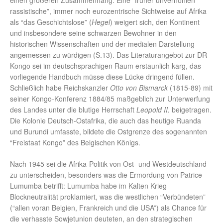
einen größeren Zusammenhang. Eine “früher unverhohlen
rassistische”, immer noch eurozentrische Sichtweise auf Afrika
als “das Geschichtslose” (
Hegel
) weigert sich, den Kontinent
und insbesondere seine schwarzen Bewohner in den
historischen Wissenschaften und der medialen Darstellung
angemessen zu würdigen (S.13). Das Literaturangebot zur DR
Kongo sei im deutschsprachigen Raum erstaunlich karg, das
vorliegende Handbuch müsse diese Lücke dringend füllen.
Schließlich habe Reichskanzler
Otto von Bismarck
(1815-89) mit
seiner Kongo-Konferenz 1884/85 maßgeblich zur Unterwerfung
des Landes unter die blutige Herrschaft
Leopold II.
beigetragen.
Die Kolonie Deutsch-Ostafrika, die auch das heutige Ruanda
und Burundi umfasste, bildete die Ostgrenze des sogenannten
“Freistaat Kongo” des Belgischen Königs.
Nach 1945 sei die Afrika-Politik von Ost- und Westdeutschland
zu unterscheiden, besonders was die Ermordung von Patrice
Lumumba betrifft: Lumumba habe im Kalten Krieg
Blockneutralität proklamiert, was die westlichen “Verbündeten”
(“allen voran Belgien, Frankreich und die USA”) als Chance für
die verhasste Sowjetunion deuteten, an den strategischen