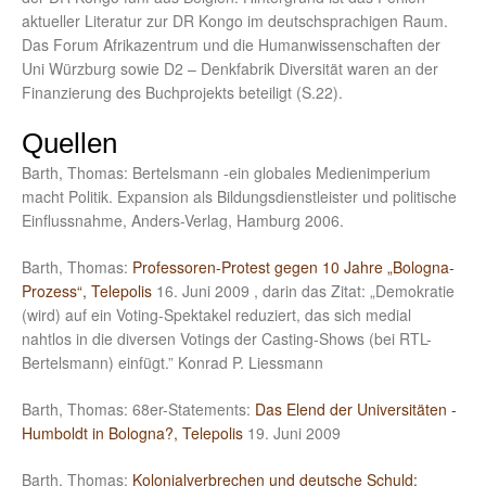
aktueller Literatur zur DR Kongo im deutschsprachigen Raum.
Das Forum Afrikazentrum und die Humanwissenschaften der
Uni Würzburg sowie D2 – Denkfabrik Diversität waren an der
Finanzierung des Buchprojekts beteiligt (S.22).
Quellen
Barth, Thomas: Bertelsmann -ein globales Medienimperium
macht Politik. Expansion als Bildungsdienstleister und politische
Einflussnahme, Anders-Verlag, Hamburg 2006.
Barth, Thomas:
Professoren-Protest gegen 10 Jahre „Bologna-
Prozess“, Telepolis
16. Juni 2009 , darin das Zitat: „Demokratie
(wird) auf ein Voting-Spektakel reduziert, das sich medial
nahtlos in die diversen Votings der Casting-Shows (bei RTL-
Bertelsmann) einfügt.” Konrad P. Liessmann
Barth, Thomas: 68er-Statements:
Das Elend der Universitäten -
Humboldt in Bologna?, Telepolis
19. Juni 2009
Barth, Thomas:
Kolonialverbrechen und deutsche Schuld: