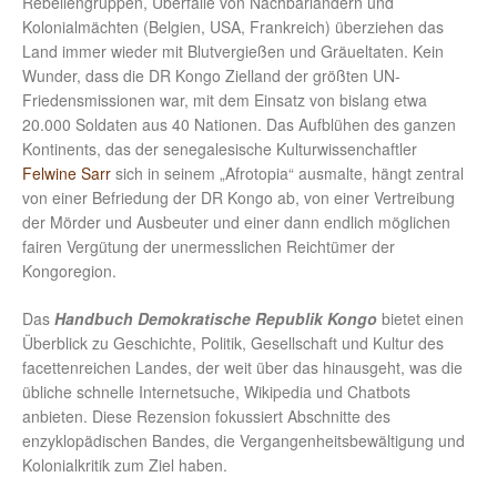
Rebellengruppen, Überfälle von Nachbarländern und
Kolonialmächten (Belgien, USA, Frankreich) überziehen das
Land immer wieder mit Blutvergießen und Gräueltaten. Kein
Wunder, dass die DR Kongo Zielland der größten UN-
Friedensmissionen war, mit dem Einsatz von bislang etwa
20.000 Soldaten aus 40 Nationen. Das Aufblühen des ganzen
Kontinents, das der senegalesische Kulturwissenchaftler
Felwine Sarr
sich in seinem „Afrotopia“ ausmalte, hängt zentral
von einer Befriedung der DR Kongo ab, von einer Vertreibung
der Mörder und Ausbeuter und einer dann endlich möglichen
fairen Vergütung der unermesslichen Reichtümer der
Kongoregion.
Das
Handbuch Demokratische Republik Kongo
bietet einen
Überblick zu Geschichte, Politik, Gesellschaft und Kultur des
facettenreichen Landes, der weit über das hinausgeht, was die
übliche schnelle Internetsuche, Wikipedia und Chatbots
anbieten. Diese Rezension fokussiert Abschnitte des
enzyklopädischen Bandes, die Vergangenheitsbewältigung und
Kolonialkritik zum Ziel haben.