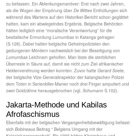
zu befassen. Ein Ablenkungsmanöver: Erst nach zwei Jahren,
als die Wogen der Empörung über
De Wittes
Enthüllungen sich
während des Wartens auf den Historiker-Bericht schon geglättet
hatten, kam ein abwiegelndes Ergebnis. Belgische Behörden
hätten lediglich eine “moralische Verantwortung” für die
bestialische Ermordung
Lumumbas
in Katanga getragen
(S.128). Dabei hatten belgische Geheimpolizisten den
gedungenen Mördern nachweislich bei der Beseitigung von
Lumumbas
Leichnam geholfen. Man löste die sterblichen
Überreste in Säure auf, damit sie nicht zum Ziel afrikanischer
Heldenverehrung werden konnten. Zuvor hatte
Gerard Soete,
der belgische Vize-Generalinspektor der katangischen Polizei
dem Toten in Serienkiller-Manier noch drei Finger amputiert und
zwei Goldzähne herausgebrochen (vgl.
Schumann
S.102).
Jakarta-Methode und Kabilas
Afrofaschismus
Ebenfalls mit der belgischen Vergangenheitsbewältigung befasst
sich
Bobineaus
Beitrag “ Belgiens Umgang mit der
Kolonialvergangenheit”. Bis 1999 hätten Königshaus und