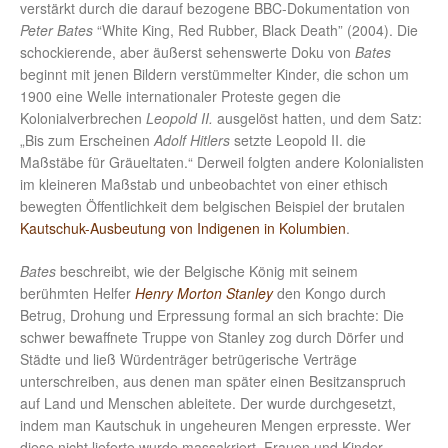
verstärkt durch die darauf bezogene BBC-Dokumentation von
Peter Bates
“White King, Red Rubber, Black Death” (2004). Die
schockierende, aber äußerst sehenswerte Doku von
Bates
beginnt mit jenen Bildern verstümmelter Kinder, die schon um
1900 eine Welle internationaler Proteste gegen die
Kolonialverbrechen
Leopold II.
ausgelöst hatten, und dem Satz:
„Bis zum Erscheinen
Adolf Hitlers
setzte Leopold II. die
Maßstäbe für Gräueltaten.“ Derweil folgten andere Kolonialisten
im kleineren Maßstab und unbeobachtet von einer ethisch
bewegten Öffentlichkeit dem belgischen Beispiel der brutalen
Kautschuk-Ausbeutung von Indigenen in Kolumbien
.
Bates
beschreibt, wie der Belgische König mit seinem
berühmten Helfer
Henry Morton Stanley
den Kongo durch
Betrug, Drohung und Erpressung formal an sich brachte: Die
schwer bewaffnete Truppe von Stanley zog durch Dörfer und
Städte und ließ Würdenträger betrügerische Verträge
unterschreiben, aus denen man später einen Besitzanspruch
auf Land und Menschen ableitete. Der wurde durchgesetzt,
indem man Kautschuk in ungeheuren Mengen erpresste. Wer
diese nicht lieferte wurde massakriert, Frauen und Kinder