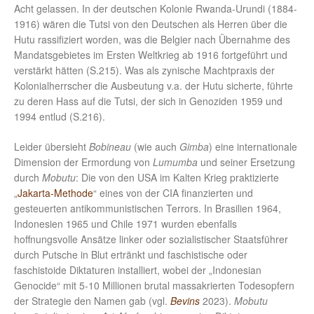
Acht gelassen. In der deutschen Kolonie Rwanda-Urundi (1884-
1916) wären die Tutsi von den Deutschen als Herren über die
Hutu rassifiziert worden, was die Belgier nach Übernahme des
Mandatsgebietes im Ersten Weltkrieg ab 1916 fortgeführt und
verstärkt hätten (S.215). Was als zynische Machtpraxis der
Kolonialherrscher die Ausbeutung v.a. der Hutu sicherte, führte
zu deren Hass auf die Tutsi, der sich in Genoziden 1959 und
1994 entlud (S.216).
Leider übersieht
Bobineau
(wie auch
Gimba
) eine internationale
Dimension der Ermordung von
Lumumba
und seiner Ersetzung
durch
Mobutu
: Die von den USA im Kalten Krieg praktizierte
„
Jakarta-Methode
“ eines von der CIA finanzierten und
gesteuerten antikommunistischen Terrors. In Brasilien 1964,
Indonesien 1965 und Chile 1971 wurden ebenfalls
hoffnungsvolle Ansätze linker oder sozialistischer Staatsführer
durch Putsche in Blut ertränkt und faschistische oder
faschistoide Diktaturen installiert, wobei der „Indonesian
Genocide“ mit 5-10 Millionen brutal massakrierten Todesopfern
der Strategie den Namen gab (vgl.
Bevins
2023).
Mobutu