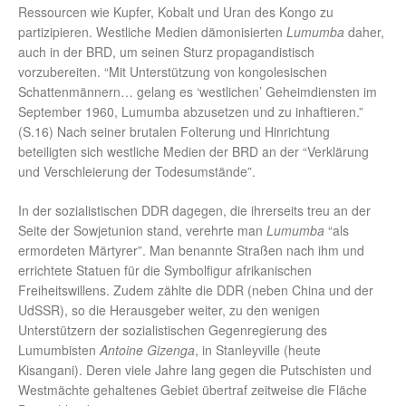
Ressourcen wie Kupfer, Kobalt und Uran des Kongo zu
partizipieren. Westliche Medien dämonisierten
Lumumba
daher,
auch in der BRD, um seinen Sturz propagandistisch
vorzubereiten. “Mit Unterstützung von kongolesischen
Schattenmännern… gelang es ‘westlichen’ Geheimdiensten im
September 1960, Lumumba abzusetzen und zu inhaftieren.”
(S.16) Nach seiner brutalen Folterung und Hinrichtung
beteiligten sich westliche Medien der BRD an der “Verklärung
und Verschleierung der Todesumstände”.
In der sozialistischen DDR dagegen, die ihrerseits treu an der
Seite der Sowjetunion stand, verehrte man
Lumumba
“als
ermordeten Märtyrer”. Man benannte Straßen nach ihm und
errichtete Statuen für die Symbolfigur afrikanischen
Freiheitswillens. Zudem zählte die DDR (neben China und der
UdSSR), so die Herausgeber weiter, zu den wenigen
Unterstützern der sozialistischen Gegenregierung des
Lumumbisten
Antoine Gizenga
, in Stanleyville (heute
Kisangani). Deren viele Jahre lang gegen die Putschisten und
Westmächte gehaltenes Gebiet übertraf zeitweise die Fläche