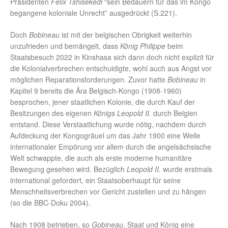
Präsidenten
Felix Tshisekedi
“sein Bedauern für das im Kongo
begangene koloniale Unrecht” ausgedrückt (S.221).
Doch
Bobineau
ist mit der belgischen Obrigkeit weiterhin
unzufrieden und bemängelt, dass
König Philippe
beim
Staatsbesuch 2022 in Kinshasa sich dann doch nicht explizit für
die Kolonialverbrechen entschuldigte, wohl auch aus Angst vor
möglichen Reparationsforderungen. Zuvor hatte
Bobineau
in
Kapitel 9 bereits die Ära Belgisch-Kongo (1908-1960)
besprochen, jener staatlichen Kolonie, die durch Kauf der
Besitzungen des eigenen
Königs Leopold II.
durch Belgien
entstand. Diese Verstaatlichung wurde nötig, nachdem durch
Aufdeckung der Kongogräuel um das Jahr 1900 eine Welle
internationaler Empörung vor allem durch die angelsächsische
Welt schwappte, die auch als erste moderne humanitäre
Bewegung gesehen wird. Bezüglich
Leopold II.
wurde erstmals
international gefordert, ein Staatsoberhaupt für seine
Menschheitsverbrechen vor Gericht zustellen und zu hängen
(so die BBC-Doku 2004).
Nach 1908 betrieben, so
Gobineau
, Staat und König eine