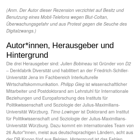
(Anm. Der Autor dieser Rezension verzichtet auf Besitz und
Benutzung eines Mobil-Telefons wegen Blut-Coltan,
Überwachungsgefahr und aus Protest gegen die Seuche des
Digitalzwangs.)
Autor*innen, Herausgeber und
Hintergrund
Die drei Herausgeber sind:
Julien Bobineau
ist Gründer von
D2
– Denkfabrik Diversität und habilitiert an der Friedrich-Schiller-
Universität Jena im Fachbereich Interkulturelle
Wirtschaftskommunikation.
Philipp Gieg
ist wissenschaftlicher
Mitarbeiter und Postdoktorand am Lehrstuhl für Internationale
Beziehungen und Europaforschung des Instituts für
Politikwissenschaft und Soziologie der Julius-Maximilians-
Universität Würzburg.
Timo Lowinger
ist Doktorand am Institut
für Politikwissenschaft und Soziologie der Julius-Maximilians-
Universität Würzburg. Dazu kommt ein internationales Team von
26 Autor*innen, meist aus deutschsprachigen Ländern, acht aus
der DR Kongo fünf aus Belgien. Hintergrund ist das Fehlen