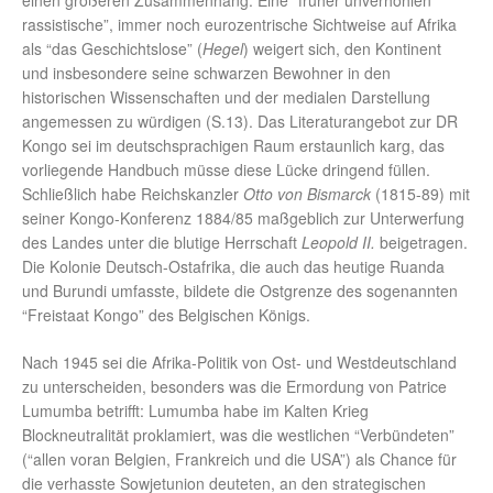
einen größeren Zusammenhang. Eine “früher unverhohlen
rassistische”, immer noch eurozentrische Sichtweise auf Afrika
als “das Geschichtslose” (
Hegel
) weigert sich, den Kontinent
und insbesondere seine schwarzen Bewohner in den
historischen Wissenschaften und der medialen Darstellung
angemessen zu würdigen (S.13). Das Literaturangebot zur DR
Kongo sei im deutschsprachigen Raum erstaunlich karg, das
vorliegende Handbuch müsse diese Lücke dringend füllen.
Schließlich habe Reichskanzler
Otto von Bismarck
(1815-89) mit
seiner Kongo-Konferenz 1884/85 maßgeblich zur Unterwerfung
des Landes unter die blutige Herrschaft
Leopold II.
beigetragen.
Die Kolonie Deutsch-Ostafrika, die auch das heutige Ruanda
und Burundi umfasste, bildete die Ostgrenze des sogenannten
“Freistaat Kongo” des Belgischen Königs.
Nach 1945 sei die Afrika-Politik von Ost- und Westdeutschland
zu unterscheiden, besonders was die Ermordung von Patrice
Lumumba betrifft: Lumumba habe im Kalten Krieg
Blockneutralität proklamiert, was die westlichen “Verbündeten”
(“allen voran Belgien, Frankreich und die USA”) als Chance für
die verhasste Sowjetunion deuteten, an den strategischen