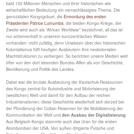
bald 150 Millionen Menschen und ihrer historischen wie
wirtschaftlichen Bedeutung ein vernachlässigtes Thema. Die
genozidalen Kongogräuel, die
Ermordung des ersten
Präsidenten Patrice Lumumba
, die beiden Kongo-Kriege, der
Zweite wird auch als “African Worldwar” bezeichnet, all das ist
nur schemenhaft in unserem eurozentrischen Wissen
vorhanden: nicht zufällig, denn Unwissen über den historischen
Kolonialismus hilft heutigen Ausbeutern ihre neokolonialen
Machtstrukturen zu verbergen. So berichten unsere Medien weit
öfter von den dort lebenden Bonobo-Affen als von Geschichte,
Bevölkerung und Politik des Landes.
Dabei war die brutale Ausbeutung der Kautschuk-Ressourcen
des Kongo zentral für Autoindustrie und Motorisierung der
(westlichen) Welt und damit für den Aufbau der reichen
Industrienationen; diese Geschichte wiederholt sich derzeit bei
der Plünderung der Coltan-Reserven für die Mobilisierung der
Kommunikation der Welt und
den Ausbau der Digitalisierung
.
Aus Belgisch-Kongo stammte auch das Uran für die ersten
Atombomben der USA. Von außen dirigierte Putsche und