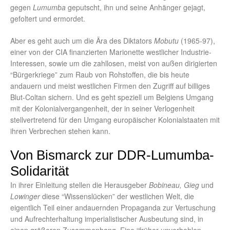
gegen
Lumumba
geputscht, ihn und seine Anhänger gejagt,
gefoltert und ermordet.
Aber es geht auch um die Ära des Diktators
Mobutu
(1965-97),
einer von der CIA finanzierten Marionette westlicher Industrie-
Interessen, sowie um die zahllosen, meist von außen dirigierten
“Bürgerkriege” zum Raub von Rohstoffen, die bis heute
andauern und meist westlichen Firmen den Zugriff auf billiges
Blut-Coltan sichern. Und es geht speziell um Belgiens Umgang
mit der Kolonialvergangenheit, der in seiner Verlogenheit
stellvertretend für den Umgang europäischer Kolonialstaaten mit
ihren Verbrechen stehen kann.
Von Bismarck zur DDR-Lumumba-
Solidarität
In ihrer Einleitung stellen die Herausgeber
Bobineau, Gieg
und
Lowinger
diese “Wissenslücken” der westlichen Welt, die
eigentlich Teil einer andauernden Propaganda zur Vertuschung
und Aufrechterhaltung imperialistischer Ausbeutung sind, in