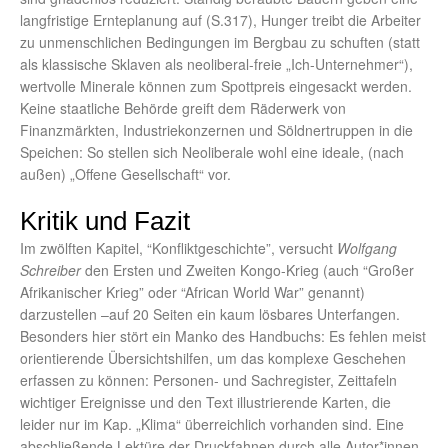
langfristige Ernteplanung auf (S.317), Hunger treibt die Arbeiter
zu unmenschlichen Bedingungen im Bergbau zu schuften (statt
als klassische Sklaven als neoliberal-freie „Ich-Unternehmer“),
wertvolle Minerale können zum Spottpreis eingesackt werden.
Keine staatliche Behörde greift dem Räderwerk von
Finanzmärkten, Industriekonzernen und Söldnertruppen in die
Speichen: So stellen sich Neoliberale wohl eine ideale, (nach
außen) „Offene Gesellschaft“ vor.
Kritik und Fazit
Im zwölften Kapitel, “Konfliktgeschichte”, versucht
Wolfgang
Schreiber
den Ersten und Zweiten Kongo-Krieg (auch “Großer
Afrikanischer Krieg” oder “African World War” genannt)
darzustellen –auf 20 Seiten ein kaum lösbares Unterfangen.
Besonders hier stört ein Manko des Handbuchs: Es fehlen meist
orientierende Übersichtshilfen, um das komplexe Geschehen
erfassen zu können: Personen- und Sachregister, Zeittafeln
wichtiger Ereignisse und den Text illustrierende Karten, die
leider nur im Kap. „Klima“ überreichlich vorhanden sind. Eine
abschließende Lektüre der Druckfahnen durch alle Autor*innen