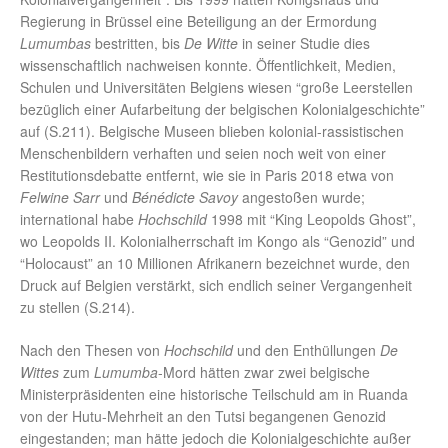
Regierung in Brüssel eine Beteiligung an der Ermordung
Lumumbas
bestritten, bis
De Witte
in seiner Studie dies
wissenschaftlich nachweisen konnte. Öffentlichkeit, Medien,
Schulen und Universitäten Belgiens wiesen “große Leerstellen
bezüglich einer Aufarbeitung der belgischen Kolonialgeschichte”
auf (S.211). Belgische Museen blieben kolonial-rassistischen
Menschenbildern verhaften und seien noch weit von einer
Restitutionsdebatte entfernt, wie sie in Paris 2018 etwa von
Felwine Sarr
und
Bénédicte Savoy
angestoßen wurde;
international habe
Hochschild
1998 mit “King Leopolds Ghost”,
wo Leopolds II. Kolonialherrschaft im Kongo als “Genozid” und
“Holocaust” an 10 Millionen Afrikanern bezeichnet wurde, den
Druck auf Belgien verstärkt, sich endlich seiner Vergangenheit
zu stellen (S.214).
Nach den Thesen von
Hochschild
und den Enthüllungen
De
Wittes
zum
Lumumba
-Mord hätten zwar zwei belgische
Ministerpräsidenten eine historische Teilschuld am in Ruanda
von der Hutu-Mehrheit an den Tutsi begangenen Genozid
eingestanden; man hätte jedoch die Kolonialgeschichte außer