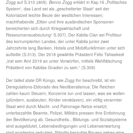
Zogg
auf S.310 zählt).
Benno Zogg
erklärt in Kap.16 „Politisches
System“, das Land sei als „gescheiterter Staat“ seit der
Kolonialzeit leichte Beute der westlichen Interessen;
machthabende „Eliten und ihre ausländischen Sponsoren
bereicherten sich durch Kriegswirtschaft und
Ressourcenausbeutung“ S.307). Der Kabila-Clan sei Profiteur
des korrumpierten Landes, der unter Kabila junior zwei
Jahrzehnte lang Banken, Hotels und Mobilfunkfirmen unter sich
aufteilte (S.313). Der 2018 gewählte Präsident Félix Tshisekedi
„trat sein Amt 2019 an unter Vorwürfen, mittels Wahlfälschung
Präsident von Kabilas Gnaden zu sein.“ (S.309)
Der
failed state
DR Kongo, wie
Zogg
ihn beschreibt, ist ein
Deregulations-Eldorado des Neoliberalismus: Die Reichen
zahlen kaum Steuern, Konzerne tun und lassen, was sie wollen
(plündern, ausbeuten, Kinder versklaven), ein völlig verarmter
Staat wird durch Macht- und Patronage-Netze ersetzt;
unterbezahlte Beamte, Polizei, Militärs pressen ihre Entlohnung
der Bevölkerung ab, Gesundheits-, Bildungs- und Sozialsysteme
sind ausgeblutet, Lebensbedingungen und Lebenserwartung
sind gnadenlos reduziert. Ständig beraubte Bauern geben eine