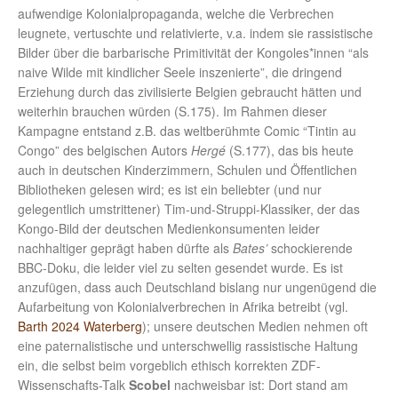
aufwendige Kolonialpropaganda, welche die Verbrechen
leugnete, vertuschte und relativierte, v.a. indem sie rassistische
Bilder über die barbarische Primitivität der Kongoles*innen “als
naive Wilde mit kindlicher Seele inszenierte”, die dringend
Erziehung durch das zivilisierte Belgien gebraucht hätten und
weiterhin brauchen würden (S.175). Im Rahmen dieser
Kampagne entstand z.B. das weltberühmte Comic “Tintin au
Congo” des belgischen Autors
Hergé
(S.177), das bis heute
auch in deutschen Kinderzimmern, Schulen und Öffentlichen
Bibliotheken gelesen wird; es ist ein beliebter (und nur
gelegentlich umstrittener) Tim-und-Struppi-Klassiker, der das
Kongo-Bild der deutschen Medienkonsumenten leider
nachhaltiger geprägt haben dürfte als
Bates’
schockierende
BBC-Doku, die leider viel zu selten gesendet wurde. Es ist
anzufügen, dass auch Deutschland bislang nur ungenügend die
Aufarbeitung von Kolonialverbrechen in Afrika betreibt (vgl.
Barth 2024 Waterberg
); unsere deutschen Medien nehmen oft
eine paternalistische und unterschwellig rassistische Haltung
ein, die selbst beim vorgeblich ethisch korrekten ZDF-
Wissenschafts-Talk
Scobel
nachweisbar ist: Dort stand am