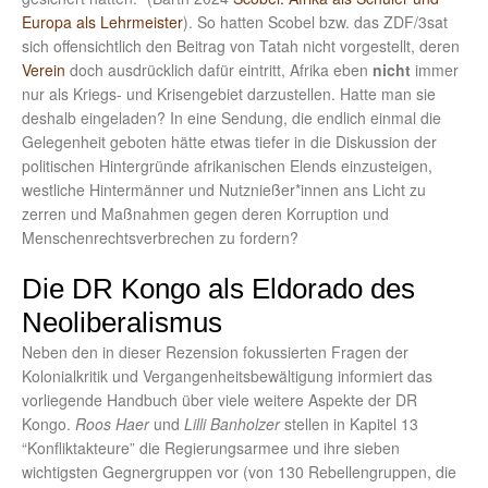
Europa als Lehrmeister
). So hatten Scobel bzw. das ZDF/3sat
sich offensichtlich den Beitrag von Tatah nicht vorgestellt, deren
Verein
doch ausdrücklich dafür eintritt, Afrika eben
nicht
immer
nur als Kriegs- und Krisengebiet darzustellen. Hatte man sie
deshalb eingeladen? In eine Sendung, die endlich einmal die
Gelegenheit geboten hätte etwas tiefer in die Diskussion der
politischen Hintergründe afrikanischen Elends einzusteigen,
westliche Hintermänner und Nutznießer*innen ans Licht zu
zerren und Maßnahmen gegen deren Korruption und
Menschenrechtsverbrechen zu fordern?
Die DR Kongo als Eldorado des
Neoliberalismus
Neben den in dieser Rezension fokussierten Fragen der
Kolonialkritik und Vergangenheitsbewältigung informiert das
vorliegende Handbuch über viele weitere Aspekte der DR
Kongo.
Roos Haer
und
Lilli Banholzer
stellen in Kapitel 13
“Konfliktakteure” die Regierungsarmee und ihre sieben
wichtigsten Gegnergruppen vor (von 130 Rebellengruppen, die