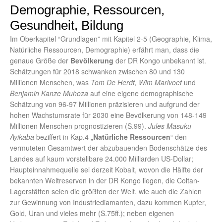
Demographie, Ressourcen,
Gesundheit, Bildung
Im Oberkapitel “Grundlagen” mit Kapitel 2-5 (Geographie, Klima,
Natürliche Ressourcen, Demographie) erfährt man, dass die
genaue Größe der
Bevölkerung
der DR Kongo unbekannt ist.
Schätzungen für 2018 schwanken zwischen 80 und 130
Millionen Menschen, was
Tom De Herdt, Wim Marivoet
und
Benjamin Kanze Muhoza
auf eine eigene demographische
Schätzung von 96-97 Millionen präzisieren und aufgrund der
hohen Wachstumsrate für 2030 eine Bevölkerung von 148-149
Millionen Menschen prognostizieren (S.99).
Jules Masuku
Ayikaba
beziffert in Kap.4 „
Natürliche Ressourcen
“ den
vermuteten Gesamtwert der abzubauenden Bodenschätze des
Landes auf kaum vorstellbare 24.000 Milliarden US-Dollar;
Haupteinnahmequelle sei derzeit Kobalt, wovon die Hälfte der
bekannten Weltreserven in der DR Kongo liegen, die Coltan-
Lagerstätten seien die größten der Welt, wie auch die Zahlen
zur Gewinnung von Industriediamanten, dazu kommen Kupfer,
Gold, Uran und vieles mehr (S.75ff.); neben eigenen