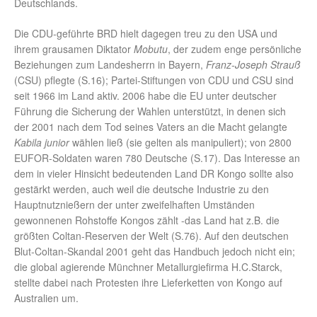
Deutschlands.
Die CDU-geführte BRD hielt dagegen treu zu den USA und
ihrem grausamen Diktator
Mobutu
, der zudem enge persönliche
Beziehungen zum Landesherrn in Bayern,
Franz-Joseph Strauß
(CSU) pflegte (S.16); Partei-Stiftungen von CDU und CSU sind
seit 1966 im Land aktiv. 2006 habe die EU unter deutscher
Führung die Sicherung der Wahlen unterstützt, in denen sich
der 2001 nach dem Tod seines Vaters an die Macht gelangte
Kabila junior
wählen ließ (sie gelten als manipuliert); von 2800
EUFOR-Soldaten waren 780 Deutsche (S.17). Das Interesse an
dem in vieler Hinsicht bedeutenden Land DR Kongo sollte also
gestärkt werden, auch weil die deutsche Industrie zu den
Hauptnutznießern der unter zweifelhaften Umständen
gewonnenen Rohstoffe Kongos zählt -das Land hat z.B. die
größten Coltan-Reserven der Welt (S.76). Auf den deutschen
Blut-Coltan-Skandal 2001 geht das Handbuch jedoch nicht ein;
die global agierende Münchner Metallurgiefirma H.C.Starck,
stellte dabei nach Protesten ihre Lieferketten von Kongo auf
Australien um.