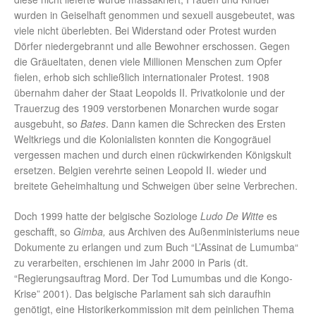
wurden in Geiselhaft genommen und sexuell ausgebeutet, was
viele nicht überlebten. Bei Widerstand oder Protest wurden
Dörfer niedergebrannt und alle Bewohner erschossen. Gegen
die Gräueltaten, denen viele Millionen Menschen zum Opfer
fielen, erhob sich schließlich internationaler Protest. 1908
übernahm daher der Staat Leopolds II. Privatkolonie und der
Trauerzug des 1909 verstorbenen Monarchen wurde sogar
ausgebuht, so
Bates
. Dann kamen die Schrecken des Ersten
Weltkriegs und die Kolonialisten konnten die Kongogräuel
vergessen machen und durch einen rückwirkenden Königskult
ersetzen. Belgien verehrte seinen Leopold II. wieder und
breitete Geheimhaltung und Schweigen über seine Verbrechen.
Doch 1999 hatte der belgische Soziologe
Ludo De Witte
es
geschafft, so
Gimba,
aus Archiven des Außenministeriums neue
Dokumente zu erlangen und zum Buch “L’Assinat de Lumumba“
zu verarbeiten, erschienen im Jahr 2000 in Paris (dt.
“Regierungsauftrag Mord. Der Tod Lumumbas und die Kongo-
Krise” 2001). Das belgische Parlament sah sich daraufhin
genötigt, eine Historikerkommission mit dem peinlichen Thema