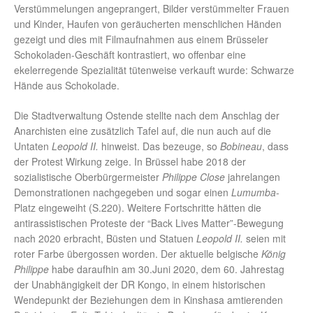
Verstümmelungen angeprangert, Bilder verstümmelter Frauen
und Kinder, Haufen von geräucherten menschlichen Händen
gezeigt und dies mit Filmaufnahmen aus einem Brüsseler
Schokoladen-Geschäft kontrastiert, wo offenbar eine
ekelerregende Spezialität tütenweise verkauft wurde: Schwarze
Hände aus Schokolade.
Die Stadtverwaltung Ostende stellte nach dem Anschlag der
Anarchisten eine zusätzlich Tafel auf, die nun auch auf die
Untaten
Leopold II.
hinweist. Das bezeuge, so
Bobineau
, dass
der Protest Wirkung zeige. In Brüssel habe 2018 der
sozialistische Oberbürgermeister
Philippe Close
jahrelangen
Demonstrationen nachgegeben und sogar einen
Lumumba
-
Platz eingeweiht (S.220). Weitere Fortschritte hätten die
antirassistischen Proteste der “Back Lives Matter”-Bewegung
nach 2020 erbracht, Büsten und Statuen
Leopold II.
seien mit
roter Farbe übergossen worden. Der aktuelle belgische
König
Philippe
habe daraufhin am 30.Juni 2020, dem 60. Jahrestag
der Unabhängigkeit der DR Kongo, in einem historischen
Wendepunkt der Beziehungen dem in Kinshasa amtierenden