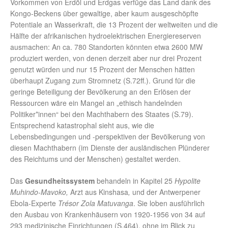
Vorkommen von Erdöl und Erdgas verfüge das Land dank des
Kongo-Beckens über gewaltige, aber kaum ausgeschöpfte
Potentiale an Wasserkraft, die 13 Prozent der weltweiten und die
Hälfte der afrikanischen hydroelektrischen Energiereserven
ausmachen: An ca. 780 Standorten könnten etwa 2600 MW
produziert werden, von denen derzeit aber nur drei Prozent
genutzt würden und nur 15 Prozent der Menschen hätten
überhaupt Zugang zum Stromnetz (S.72ff.). Grund für die
geringe Beteiligung der Bevölkerung an den Erlösen der
Ressourcen wäre ein Mangel an „ethisch handelnden
Politiker*innen“ bei den Machthabern des Staates (S.79).
Entsprechend katastrophal sieht aus, wie die
Lebensbedingungen und -perspektiven der Bevölkerung von
diesen Machthabern (im Dienste der ausländischen Plünderer
des Reichtums und der Menschen) gestaltet werden.
Das
Gesundheitssystem
behandeln in Kapitel 25
Hypolite
Muhindo-Mavoko,
Arzt aus Kinshasa
,
und der Antwerpener
Ebola-Experte
Trésor Zola Matuvanga
. Sie loben ausführlich
den Ausbau von Krankenhäusern von 1920-1956 von 34 auf
293 medizinische Einrichtungen (S.464), ohne im Blick zu