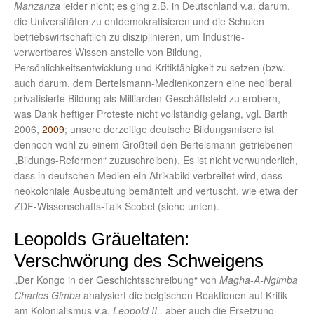
Manzanza
leider nicht; es ging z.B. in Deutschland v.a. darum,
die Universitäten zu entdemokratisieren und die Schulen
betriebswirtschaftlich zu disziplinieren, um Industrie-
verwertbares Wissen anstelle von Bildung,
Persönlichkeitsentwicklung und Kritikfähigkeit zu setzen (bzw.
auch darum, dem Bertelsmann-Medienkonzern eine neoliberal
privatisierte Bildung als Milliarden-Geschäftsfeld zu erobern,
was Dank heftiger Proteste nicht vollständig gelang, vgl. Barth
2006,
2009
; unsere derzeitige deutsche Bildungsmisere ist
dennoch wohl zu einem Großteil den Bertelsmann-getriebenen
„Bildungs-Reformen“ zuzuschreiben). Es ist nicht verwunderlich,
dass in deutschen Medien ein Afrikabild verbreitet wird, dass
neokoloniale Ausbeutung bemäntelt und vertuscht, wie etwa der
ZDF-Wissenschafts-Talk Scobel (siehe unten).
Leopolds Gräueltaten:
Verschwörung des Schweigens
„Der Kongo in der Geschichtsschreibung“ von
Magha-A-Ngimba
Charles Gimba
analysiert die belgischen Reaktionen auf Kritik
am Kolonialismus v.a.
Leopold II.,
aber auch die Ersetzung