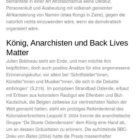
bemäntelte in einer Art Afrofaschismus seine Diktatur,
Personenkult und Ausbeutung mit volksnah gemeinter
Afrikanisierung von Namen (etwa Kongo in Zaire), gegen die
natürlich nichts einzuwenden wäre, wenn sie demokratisch
organisiert wäre.
König, Anarchisten und Back Lives
Matter
Julien Bobineau
sieht am Ende, und man möchte ihm
beipflichten, doch auch positive Ansätze für eine angemessene
Erinnerungskultur, vor allem bei “Schriftsteller*innen,
Künstler*innen und Musiker*innen, die sich in die Debatte
einbringen” (S.219). Im pompösen Strandbad Ostende, erbaut
mit Erlösen aus kolonialem Raubgut wie Elfenbein und Blut-
Kautschuk, die Belgien zeitweise zur viertreichsten Nation der
Welt gemacht hatten, steht ein protziges Reiterdenkmal des
Kolonialverbrechers
Leopold II.
2004 trennte die anarchistische
Gruppe “De Stoete Ostendenoare” dem König eine Hand ab,
um an dessen Gräueltaten zu erinnern. Die aufrüttelnde BBC-
Doku von
Bates
(2004) hatte die Praxis massenhafter