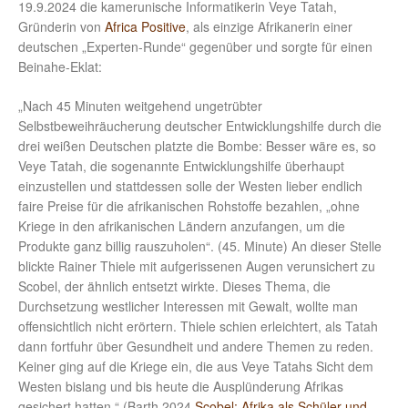
19.9.2024 die kamerunische Informatikerin Veye Tatah,
Gründerin von
Africa Positive
, als einzige Afrikanerin einer
deutschen „Experten-Runde“ gegenüber und sorgte für einen
Beinahe-Eklat:
„Nach 45 Minuten weitgehend ungetrübter
Selbstbeweihräucherung deutscher Entwicklungshilfe durch die
drei weißen Deutschen platzte die Bombe: Besser wäre es, so
Veye Tatah, die sogenannte Entwicklungshilfe überhaupt
einzustellen und stattdessen solle der Westen lieber endlich
faire Preise für die afrikanischen Rohstoffe bezahlen, „ohne
Kriege in den afrikanischen Ländern anzufangen, um die
Produkte ganz billig rauszuholen“. (45. Minute) An dieser Stelle
blickte Rainer Thiele mit aufgerissenen Augen verunsichert zu
Scobel, der ähnlich entsetzt wirkte. Dieses Thema, die
Durchsetzung westlicher Interessen mit Gewalt, wollte man
offensichtlich nicht erörtern. Thiele schien erleichtert, als Tatah
dann fortfuhr über Gesundheit und andere Themen zu reden.
Keiner ging auf die Kriege ein, die aus Veye Tatahs Sicht dem
Westen bislang und bis heute die Ausplünderung Afrikas
gesichert hatten.“ (Barth 2024
Scobel: Afrika als Schüler und