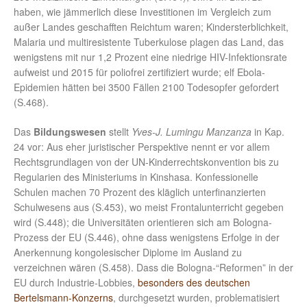
haben, wie jämmerlich diese Investitionen im Vergleich zum
außer Landes geschafften Reichtum waren; Kindersterblichkeit,
Malaria und multiresistente Tuberkulose plagen das Land, das
wenigstens mit nur 1,2 Prozent eine niedrige HIV-Infektionsrate
aufweist und 2015 für poliofrei zertifiziert wurde; elf Ebola-
Epidemien hätten bei 3500 Fällen 2100 Todesopfer gefordert
(S.468).
Das
Bildungswesen
stellt
Yves-J. Lumingu Manzanza
in Kap.
24 vor: Aus eher juristischer Perspektive nennt er vor allem
Rechtsgrundlagen von der UN-Kinderrechtskonvention bis zu
Regularien des Ministeriums in Kinshasa. Konfessionelle
Schulen machen 70 Prozent des kläglich unterfinanzierten
Schulwesens aus (S.453), wo meist Frontalunterricht gegeben
wird (S.448); die Universitäten orientieren sich am Bologna-
Prozess der EU (S.446), ohne dass wenigstens Erfolge in der
Anerkennung kongolesischer Diplome im Ausland zu
verzeichnen wären (S.458). Dass die Bologna-“Reformen” in der
EU durch Industrie-Lobbies,
besonders des deutschen
Bertelsmann-Konzerns
, durchgesetzt wurden, problematisiert