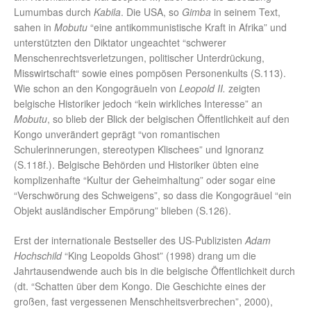
Lumumbas durch
Kabila
. Die USA, so
Gimba
in seinem Text,
sahen in
Mobutu
“eine antikommunistische Kraft in Afrika” und
unterstützten den Diktator ungeachtet “schwerer
Menschenrechtsverletzungen, politischer Unterdrückung,
Misswirtschaft“ sowie eines pompösen Personenkults (S.113).
Wie schon an den Kongogräueln von
Leopold II.
zeigten
belgische Historiker jedoch “kein wirkliches Interesse” an
Mobutu
, so blieb der Blick der belgischen Öffentlichkeit auf den
Kongo unverändert geprägt “von romantischen
Schulerinnerungen, stereotypen Klischees” und Ignoranz
(S.118f.). Belgische Behörden und Historiker übten eine
komplizenhafte “Kultur der Geheimhaltung” oder sogar eine
“Verschwörung des Schweigens”, so dass die Kongogräuel “ein
Objekt ausländischer Empörung” blieben (S.126).
Erst der internationale Bestseller des US-Publizisten
Adam
Hochschild
“King Leopolds Ghost” (1998) drang um die
Jahrtausendwende auch bis in die belgische Öffentlichkeit durch
(dt. “Schatten über dem Kongo. Die Geschichte eines der
großen, fast vergessenen Menschheitsverbrechen”, 2000),