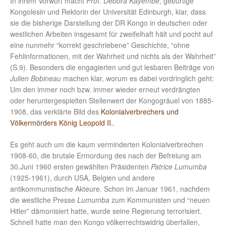
In ihrem Vorwort macht
Prof. Debora Kayembe
, gebürtige
Kongolesin und Rektorin der Universität Edinburgh, klar, dass
sie die bisherige Darstellung der DR Kongo in deutschen oder
westlichen Arbeiten insgesamt für zweifelhaft hält und pocht auf
eine nunmehr “korrekt geschriebene” Geschichte, “ohne
Fehlinformationen, mit der Wahrheit und nichts als der Wahrheit”
(S.9). Besonders die engagierten und gut lesbaren Beiträge von
Julien Bobineau
machen klar, worum es dabei vordringlich geht:
Um den immer noch bzw. immer wieder erneut verdrängten
oder heruntergespielten Stellenwert der Kongogräuel von 1885-
1908, das verklärte Bild des
Kolonialverbrechers und
Völkermörders König Leopold II.
.
Es geht auch um die kaum verminderten Kolonialverbrechen
1908-60, die brutale Ermordung des nach der Befreiung am
30.Juni 1960 ersten gewählten Präsidenten
Patrice Lumumba
(1925-1961), durch USA, Belgien und andere
antikommunistische Akteure. Schon im Januar 1961, nachdem
die westliche Presse
Lumumba
zum Kommunisten und “neuen
Hitler” dämonisiert hatte, wurde seine Regierung terrorisiert.
Schnell hatte man den Kongo völkerrechtswidrig überfallen,