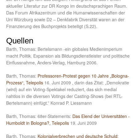
aktueller Literatur zur DR Kongo im deutschsprachigen Raum.
Das Forum Afrikazentrum und die Humanwissenschaften der
Uni Würzburg sowie D2 – Denkfabrik Diversität waren an der
Finanzierung des Buchprojekts beteiligt (S.22).
Quellen
Barth, Thomas: Bertelsmann -ein globales Medienimperium
macht Politik. Expansion als Bildungsdienstleister und politische
Einflussnahme, Anders-Verlag, Hamburg 2006.
Barth, Thomas:
Professoren-Protest gegen 10 Jahre „Bologna-
Prozess“, Telepolis
16. Juni 2009 , darin das Zitat: „Demokratie
(wird) auf ein Voting-Spektakel reduziert, das sich medial
nahtlos in die diversen Votings der Casting-Shows (bei RTL-
Bertelsmann) einfügt.” Konrad P. Liessmann
Barth, Thomas: 68er-Statements:
Das Elend der Universitäten -
Humboldt in Bologna?, Telepolis
19. Juni 2009
Barth, Thomas:
Kolonialverbrechen und deutsche Schuld: