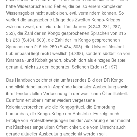
hätte Widersprüche und Fehler, die bei so einem komplexen
Wissensgebiet nicht ausbleiben, evtl. vermindern können. So
variiert die angegebene Länge des Zweiten Kongo-Krieges
zwischen zwei, drei, vier oder fünf Jahren (S.243, 281, 287,
353), die Zahl der im Kongo gesprochenen Sprachen von 215
bis 250 (S.434, 503), die Zahl der im Kongo gesprochenen
Sprachen von 215 bis 250 (S.434, 503), die Universitätsstadt
Lubumbashi liegt
nicht
westlich (S.368), sondern südöstlich von
Kinshasa -und Kobalt gehört, obwohl dort als einziges Beispiel
genannt,
nicht
zu den begehrten Seltenen Erden (S.197).
Das Handbuch zeichnet ein umfassendes Bild der DR Kongo
und blickt dabei auch in Abgründe kolonialer Ausbeutung sowie
ihrer tendenziellen Vertuschung in der westlichen Öffentlichkeit.
Es informiert über (immer wieder) vergessene
Kolonialverbrechen wie die Kongogräuel, die Ermordung
Lumumbas, die Kongo-Kriege um Rohstoffe. Es zeigt auch
Erfolge von Protestbewegungen bei der Aufklärung einer medial
mit Klischees eingelullten Öffentlichkeit, die vom Unrecht auch
gerade aktueller Ausbeutung abgelenkt werden soll.