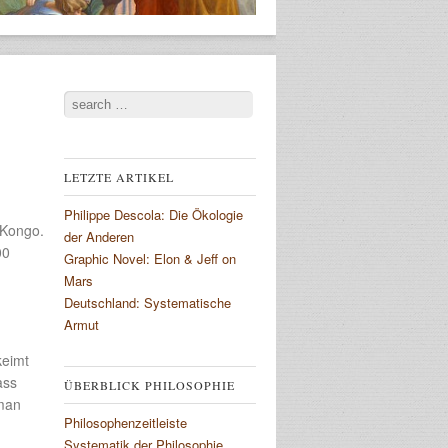
Search
LETZTE ARTIKEL
Philippe Descola: Die Ökologie
 Kongo.
der Anderen
00
Graphic Novel: Elon & Jeff on
Mars
Deutschland: Systematische
Armut
keimt
ass
ÜBERBLICK PHILOSOPHIE
 man
Philosophenzeitleiste
Systematik der Philosophie