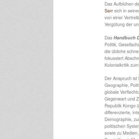
Das Aufblühen de
Sarr
sich in sein
von einer Vertre
Vergütung der un
Das
Handbuch D
Politik, Gesellsc
die übliche schne
fokussiert Absch
Kolonialkritik zum
Der Anspruch ist 
Geographie, Politi
globale Verflecht
Gegenwart und Zu
Republik Kongo üb
differenzierte, i
Demographie, zur
politischen Syste
sowie zu Medien,