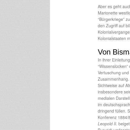
Aber es geht auc
Marionette westli
“Bürgerkriege” z
den Zugriff auf b
Kolonialvergangen
Kolonialstaaten m
Von Bism
In ihrer Einleitu
“Wissenslücken” d
Vertuschung und A
Zusammenhang. Ei
Sichtweise auf Af
insbesondere sei
medialen Darstel
im deutschsprach
dringend füllen. 
Konferenz 1884/8
Leopold II.
beiget