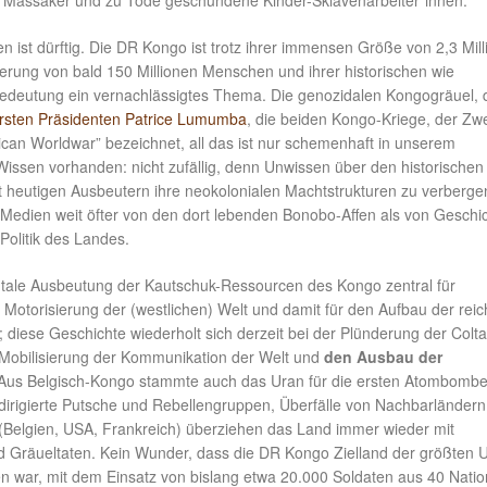
Massaker und zu Tode geschundene Kinder-Sklavenarbeiter*innen.
 ist dürftig. Die DR Kongo ist trotz ihrer immensen Größe von 2,3 Mil
kerung von bald 150 Millionen Menschen und ihrer historischen wie
 Bedeutung ein vernachlässigtes Thema. Die genozidalen Kongogräuel, 
rsten Präsidenten Patrice Lumumba
, die beiden Kongo-Kriege, der Zwe
rican Worldwar” bezeichnet, all das ist nur schemenhaft in unserem
Wissen vorhanden: nicht zufällig, denn Unwissen über den historischen
ft heutigen Ausbeutern ihre neokolonialen Machtstrukturen zu verberge
 Medien weit öfter von den dort lebenden Bonobo-Affen als von Geschic
Politik des Landes.
utale Ausbeutung der Kautschuk-Ressourcen des Kongo zentral für
 Motorisierung der (westlichen) Welt und damit für den Aufbau der rei
; diese Geschichte wiederholt sich derzeit bei der Plünderung der Colt
 Mobilisierung der Kommunikation der Welt und
den Ausbau der
 Aus Belgisch-Kongo stammte auch das Uran für die ersten Atombombe
irigierte Putsche und Rebellengruppen, Überfälle von Nachbarländer
(Belgien, USA, Frankreich) überziehen das Land immer wieder mit
d Gräueltaten. Kein Wunder, dass die DR Kongo Zielland der größten 
n war, mit dem Einsatz von bislang etwa 20.000 Soldaten aus 40 Natio