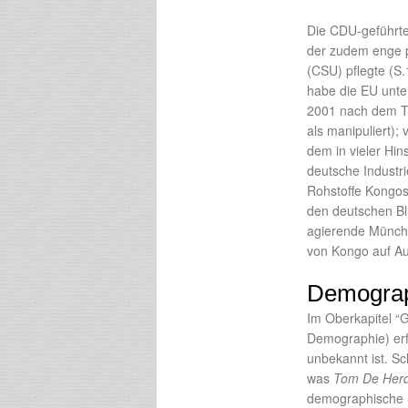
Die CDU-geführte
der zudem enge 
(CSU) pflegte (S.
habe die EU unte
2001 nach dem To
als manipuliert)
dem in vieler Hin
deutsche Industr
Rohstoffe Kongos 
den deutschen Bl
agierende Münchne
von Kongo auf Au
Demograp
Im Oberkapitel “G
Demographie) er
unbekannt ist. S
was
Tom De Herd
demographische S