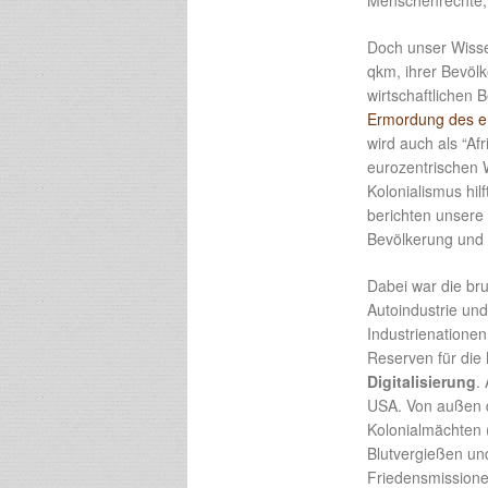
Menschenrechte, 
Doch unser Wissen
qkm, ihrer Bevöl
wirtschaftlichen
Ermordung des e
wird auch als “Af
eurozentrischen 
Kolonialismus hil
berichten unsere
Bevölkerung und 
Dabei war die br
Autoindustrie und
Industrienationen
Reserven für die
Digitalisierung
.
USA. Von außen d
Kolonialmächten 
Blutvergießen un
Friedensmissione