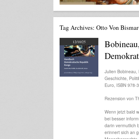
Tag Archives:
Otto Von Bismar
Bobineau,
12/10/25
Demokrat
Julien Bobineau,
Geschichte, Politi
Euro, ISBN 978-
Rezension von T
Wenn jetzt bald 
bei besser infor
darin vermutlich bi
erinnert sich an