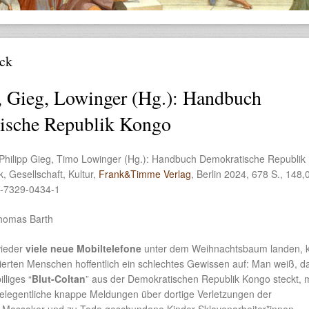
ck
 Gieg, Lowinger (Hg.): Handbuch
ische Republik Kongo
 Philipp Gieg, Timo Lowinger (Hg.): Handbuch Demokratische Republik
k, Gesellschaft, Kultur,
Frank&Timme Verlag
, Berlin 2024, 678 S., 148,
3-7329-0434-1
homas Barth
wieder
viele neue Mobiltelefone
unter dem Weihnachtsbaum landen, 
mierten Menschen hoffentlich ein schlechtes Gewissen auf: Man weiß, d
lliges “
Blut-Coltan
” aus der Demokratischen Republik Kongo steckt,
 gelegentliche knappe Meldungen über dortige Verletzungen der