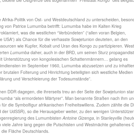
, bildete die Ostgrenze des sogenannten “Freistaat Kongo” des Belgis
e Afrika-Politik von Ost- und Westdeutschland zu unterscheiden, beson
g von Patrice Lumumba betrifft: Lumumba habe im Kalten Krieg
proklamiert, was die westlichen “Verbündeten” (“allen voran Belgien,
ie USA”) als Chance für die verhasste Sowjetunion deuteten, an den
ssourcen wie Kupfer, Kobalt und Uran des Kongo zu partizipieren. West
erten
Lumumba
daher, auch in der BRD, um seinen Sturz propagandist
Mit Unterstützung von kongolesischen Schattenmännern… gelang es
eimdiensten im September 1960, Lumumba abzusetzen und zu inhaftier
r brutalen Folterung und Hinrichtung beteiligten sich westliche Medien
lärung und Verschleierung der Todesumstände”.
schen DDR dagegen, die ihrerseits treu an der Seite der Sowjetunion sta
mumba
“als ermordeten Märtyrer”. Man benannte Straßen nach ihm u
n für die Symbolfigur afrikanischen Freiheitswillens. Zudem zählte die 
 der UdSSR), so die Herausgeber weiter, zu den wenigen Unterstützer
 Gegenregierung des Lumumbisten
Antoine Gizenga
, in Stanleyville (heut
n viele Jahre lang gegen die Putschisten und Westmächte gehaltenes 
e die Fläche Deutschlands.