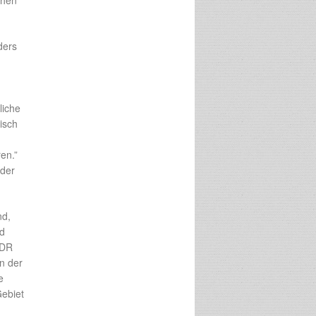
chen
ders
liche
isch
en.”
 der
nd,
nd
DDR
n der
e
Gebiet