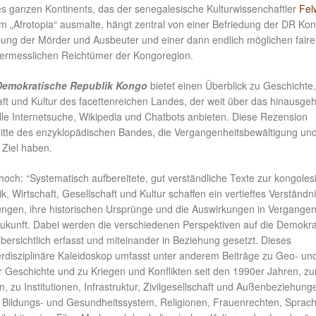
s ganzen Kontinents, das der senegalesische Kulturwissenchaftler
Fel
em „Afrotopia“ ausmalte, hängt zentral von einer Befriedung der DR Ko
ibung der Mörder und Ausbeuter und einer dann endlich möglichen fair
ermesslichen Reichtümer der Kongoregion.
emokratische Republik Kongo
bietet einen Überblick zu Geschichte,
haft und Kultur des facettenreichen Landes, der weit über das hinausgeh
lle Internetsuche, Wikipedia und Chatbots anbieten. Diese Rezension
nitte des enzyklopädischen Bandes, die Vergangenheitsbewältigung un
 Ziel haben.
hoch: “Systematisch aufbereitete, gut verständliche Texte zur kongole
k, Wirtschaft, Gesellschaft und Kultur schaffen ein vertieftes Verständni
ungen, ihre historischen Ursprünge und die Auswirkungen in Vergangen
kunft. Dabei werden die verschiedenen Perspektiven auf die Demokra
ersichtlich erfasst und miteinander in Beziehung gesetzt. Dieses
nterdisziplinäre Kaleidoskop umfasst unter anderem Beiträge zu Geo- un
 Geschichte und zu Kriegen und Konflikten seit den 1990er Jahren, z
m, zu Institutionen, Infrastruktur, Zivilgesellschaft und Außenbeziehung
 Bildungs- und Gesundheitssystem, Religionen, Frauenrechten, Sprac