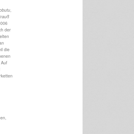
obutu
,
trauß
2006
ch der
elten
an
l die
nnenen
 Auf
l
rketten
,
hen,