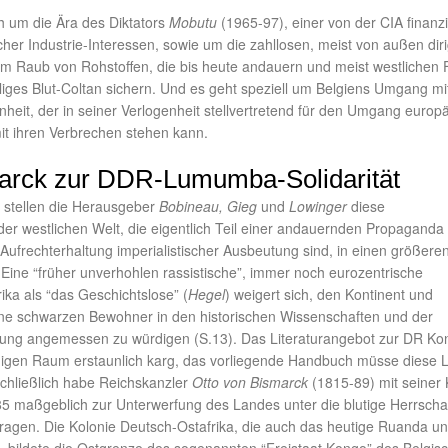
h um die Ära des Diktators
Mobutu
(1965-97), einer von der CIA finanz
cher Industrie-Interessen, sowie um die zahllosen, meist von außen diri
um Raub von Rohstoffen, die bis heute andauern und meist westlichen
illiges Blut-Coltan sichern. Und es geht speziell um Belgiens Umgang mi
heit, der in seiner Verlogenheit stellvertretend für den Umgang europ
it ihren Verbrechen stehen kann.
arck zur DDR-Lumumba-Solidarität
ng stellen die Herausgeber
Bobineau, Gieg
und
Lowinger
diese
er westlichen Welt, die eigentlich Teil einer andauernden Propaganda
ufrechterhaltung imperialistischer Ausbeutung sind, in einen größere
ne “früher unverhohlen rassistische”, immer noch eurozentrische
rika als “das Geschichtslose” (
Hegel
) weigert sich, den Kontinent und
ne schwarzen Bewohner in den historischen Wissenschaften und der
lung angemessen zu würdigen (S.13). Das Literaturangebot zur DR Ko
igen Raum erstaunlich karg, das vorliegende Handbuch müsse diese 
Schließlich habe Reichskanzler
Otto von Bismarck
(1815-89) mit seiner
5 maßgeblich zur Unterwerfung des Landes unter die blutige Herrscha
ragen. Die Kolonie Deutsch-Ostafrika, die auch das heutige Ruanda u