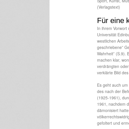
Sport, Kunst, Mus
(Verlagstext)
Für eine 
In ihrem Vorwort
Universität Edinb
westlichen Arbeit
geschriebene” Ges
Wahrheit” (S.9).
machen klar, wor
verdrängten oder
verklärte Bild de
Es geht auch um 
des nach der Bef
(1925-1961), dur
1961, nachdem d
dämonisiert hatte
völkerrechtswidri
gefoltert und erm