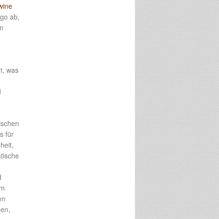
wine
ngo ab,
en
t, was
d
sischen
s für
heit,
tische
d
um
en
hen,