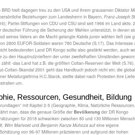
 BRD hielt dagegen treu zu den USA und ihrem grausamen Diktator
M
persönliche Beziehungen zum Landesherrn in Bayern,
Franz-Joseph S
16); Partei-Stiftungen von CDU und CSU sind seit 1966 im Land aktiv. 
r deutscher Führung die Sicherung der Wahlen unterstützt, in denen si
d seines Vaters an die Macht gelangte
Kabila junior
wählen ließ (sie g
; von 2800 EUFOR-Soldaten waren 780 Deutsche (S.17). Das Interesse 
sicht bedeutenden Land DR Kongo sollte also gestärkt werden, auch wei
ie zu den Hauptnutznießern der unter zweifelhaften Umständen gewo
zählt -das Land hat z.B. die größten Coltan-Reserven der Welt (S.76).
ut-Coltan-Skandal 2001 geht das Handbuch jedoch nicht ein; die globa
r Metallurgiefirma H.C.Starck, stellte dabei nach Protesten ihre Liefe
stralien um.
hie, Ressourcen, Gesundheit, Bildung
rundlagen” mit Kapitel 2-5 (Geographie, Klima, Natürliche Ressourcen
fährt man, dass die genaue Größe der
Bevölkerung
der DR Kongo
chätzungen für 2018 schwanken zwischen 80 und 130 Millionen Mensc
t, Wim Marivoet
und
Benjamin Kanze Muhoza
auf eine eigene
chätzung von 96-97 Millionen präzisieren und aufgrund der hohen