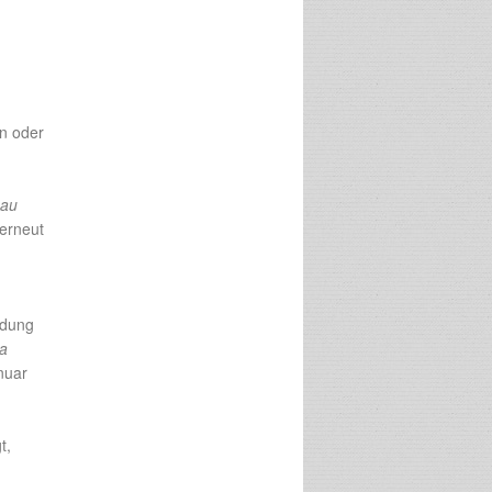
en oder
eau
erneut
rdung
a
nuar
t,