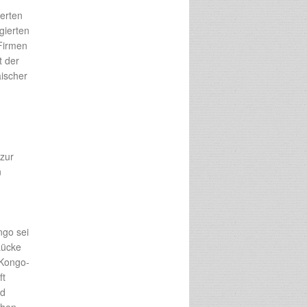
ierten
gierten
 Firmen
t der
äischer
 zur
n
ngo sei
Lücke
 Kongo-
ft
nd