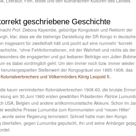
ik, Literatur, Film, Mode und den kulinarischen Kulturen des Landes.”
korrekt geschriebene Geschichte
 macht
Prof. Debora Kayembe
, gebürtige Kongolesin und Rektorin der
urgh, klar, dass sie die bisherige Darstellung der DR Kongo in deutsch
en insgesamt für zweifelhaft hält und pocht auf eine nunmehr “korrekt
chichte, “ohne Fehlinformationen, mit der Wahrheit und nichts als der
 Besonders die engagierten und gut lesbaren Beiträge von
Julien Bobin
um es dabei vordringlich geht: Um den immer noch bzw. immer wieder 
 heruntergespielten Stellenwert der Kongogräuel von 1885-1908, das
s
Kolonialverbrechers und Völkermörders König Leopold II.
.
die kaum verminderten Kolonialverbrechen 1908-60, die brutale Ermo
reiung am 30.Juni 1960 ersten gewählten Präsidenten
Patrice Lumumb
ch USA, Belgien und andere antikommunistische Akteure. Schon im Ja
ie westliche Presse
Lumumba
zum Kommunisten und “neuen Hitler”
, wurde seine Regierung terrorisiert. Schnell hatte man den Kongo
g überfallen, gegen
Lumumba
geputscht, ihn und seine Anhänger gejag
ordet.