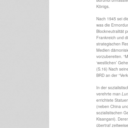
Burundi umfasste
Königs.
Nach 1945 sei di
was die Ermordun
Blockneutralität 
Frankreich und d
strategischen Re
Medien dämonisi
vorzubereiten. “
‘westlichen’ Geh
(S.16) Nach seine
BRD an der “Verk
In der sozialisti
verehrte man
Lu
errichtete Statue
(neben China und
sozialistischen
Kisangani). Dere
übertraf zeitweis