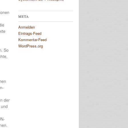
lionen
META
die
Anmelden
ite
Eintrags-Feed
Kommentar-Feed
WordPress.org
n. So
hte,
chen
an-
n der
n und
UN-
nen.