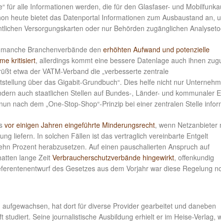
“ für alle Informationen werden, die für den Glasfaser- und Mobilfunk
chon heute bietet das Datenportal Informationen zum Ausbaustand an, u
ntlichen Versorgungskarten oder nur Behörden zugänglichen Analyseto
en manche Branchenverbände den
erhöhten Aufwand und potenzielle
e kritisiert
, allerdings kommt eine bessere Datenlage auch ihnen zug
rüßt etwa der VATM-Verband die „verbesserte zentrale
itstellung über das Gigabit-Grundbuch“. Dies helfe nicht nur Unterneh
dern auch staatlichen Stellen auf Bundes-, Länder- und kommunaler 
nun nach dem „One-Stop-Shop“-Prinzip bei einer zentralen Stelle infor
as
vor einigen Jahren eingeführte Minderungsrecht
, wenn Netzanbieter 
ung liefern. In solchen Fällen ist das vertraglich vereinbarte Entgelt
hn Prozent herabzusetzen. Auf einen pauschalierten Anspruch auf
atten lange Zeit
Verbraucherschutzverbände hingewirkt
, offenkundig
Referentenentwurf des Gesetzes aus dem Vorjahr war diese Regelung n
n aufgewachsen, hat dort für diverse Provider gearbeitet und daneben
t studiert. Seine journalistische Ausbildung erhielt er im Heise-Verlag, 