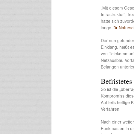
„Mit diesem Gese
Infrastruktur“, fr
hatte sich zuvor
lange
für Naturs
Der nun gefunden
Einklang, heißt e
von Telekommunik
Netzausbau Vorfa
Belangen unterleg
Befristetes
So ist die „überr
Kompromiss diese
Auf teils heftige
Verfahren.
Nach einer weite
Funkmasten in unt