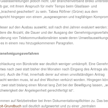
Glasfaserleitungen jedoch nicht. Der Branchenverband Breko unterstel
b gar, mit ihrem Anspruch für mehr Tempo beim Glasfaser- und
„krachend gescheitert“ zu sein. Tabea Rößner (Grüne) aus dem
 spricht hingegen von einem „ausgewogenen und tragfähigen Komprom
ieser auf den Ausbau auswirkt, soll nach drei Jahren evaluiert werden:
ere die Anzahl, die Dauer und der Ausgang der Genehmigungsverfah
nderung von Telekommunikationslinien sowie deren Umweltauswirkung
ßt es in einem neu hinzugekommenen Paragrafen.
Genehmigungsverfahren
tschlackung von Bürokratie war deutlich weniger umkämpft. Eine Gene
twa nach zwei statt bisher drei Monaten nach Eingang des Antrags als e
on). Auch die Frist, innerhalb derer auf einen unvollständigen Antrag
cht werden muss, ist auf drei Wochen verkürzt worden. Hingegen kö
r zwei statt bislang einen Monat lang Zeit bei der Bewilligung lassen, „
hwierigkeit der Angelegenheit gerechtfertigt ist“.
mmen auf Netzbetreiber bei ihren Dokumentationspflichten zu. Das ber
bit-Grundbuch
soll deutlich aufgewertet und zu einer „zentralen