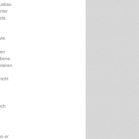
ausbau
nter
ols.
ute.
men
Ebene.
mieren.
nicht
och
wo er