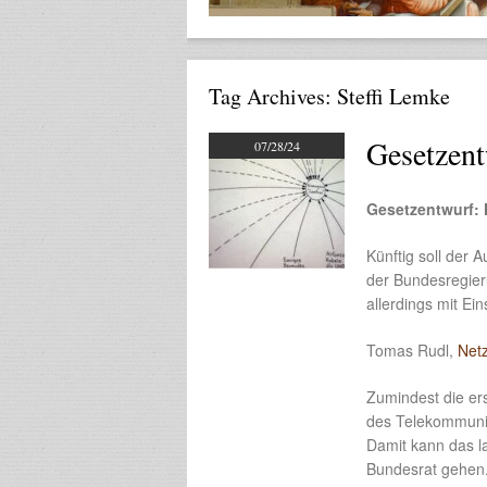
Tag Archives:
Steffi Lemke
Gesetzen
07/28/24
Gesetzentwurf: 
Künftig soll der 
der Bundesregieru
allerdings mit Ei
Tomas Rudl,
Netz
Zumindest die er
des Telekommuni
Damit kann das l
Bundesrat gehen