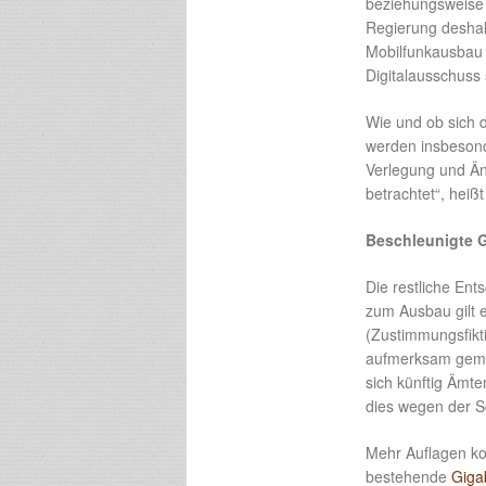
beziehungsweise 
Regierung deshal
Mobilfunkausbau 
Digitalausschuss
Wie und ob sich d
werden insbesond
Verlegung und Ä
betrachtet“, hei
Beschleunigte 
Die restliche En
zum Ausbau gilt e
(Zustimmungsfikti
aufmerksam gema
sich künftig Ämte
dies wegen der Sc
Mehr Auflagen ko
bestehende
Giga