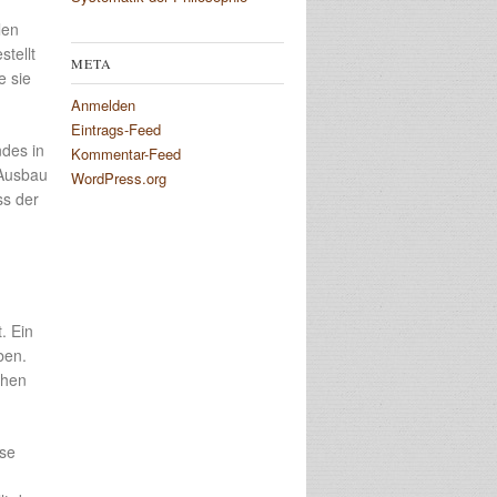
len
stellt
META
e sie
Anmelden
Eintrags-Feed
des in
Kommentar-Feed
 Ausbau
WordPress.org
ss der
. Ein
ben.
chen
ise