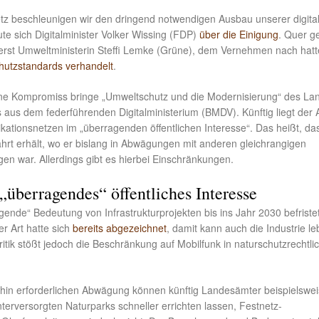
tz beschleunigen wir den dringend notwendigen Ausbau unserer digita
eute sich Digitalminister Volker Wissing (FDP)
über die Einigung
. Quer ge
derst Umweltministerin Steffi Lemke (Grüne), dem Vernehmen nach hatt
chutzstandards verhandelt
.
e Kompromiss bringe „Umweltschutz und die Modernisierung“ des Lan
s aus dem federführenden Digitalministerium (BMDV). Künftig liegt der
ationsnetzen im „überragenden öffentlichen Interesse“. Das heißt, da
hrt erhält, wo er bislang in Abwägungen mit anderen gleichrangigen
en war. Allerdings gibt es hierbei Einschränkungen.
 „überragendes“ öffentliches Interesse
agende“ Bedeutung von Infrastrukturprojekten bis ins Jahr 2030 befristet
r Art hatte sich
bereits abgezeichnet
, damit kann auch die Industrie le
 Kritik stößt jedoch die Beschränkung auf Mobilfunk in naturschutzrechtli
rhin erforderlichen Abwägung können künftig Landesämter beispielswe
erversorgten Naturparks schneller errichten lassen, Festnetz-