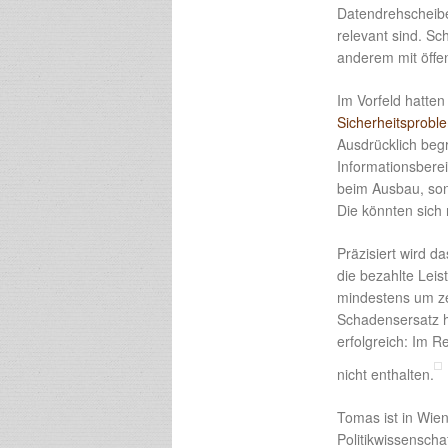
Datendrehscheibe
relevant sind. S
anderem mit öffe
Im Vorfeld hatt
Sicherheitsproblem
Ausdrücklich beg
Informationsbere
beim Ausbau, son
Die könnten sich 
Präzisiert wird d
die bezahlte Leist
mindestens um ze
Schadensersatz h
erfolgreich: Im 
nicht enthalten.
Tomas ist in Wie
Politikwissenschaf