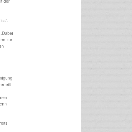
lt der
iss“.
 „Dabei
ren zur
en
hmigung
rteilt
nnen
wenn
eits