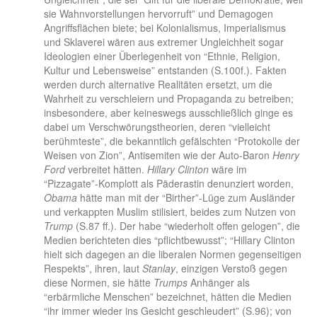
sie Wahnvorstellungen hervorruft” und Demagogen
Angriffsflächen biete; bei Kolonialismus, Imperialismus
und Sklaverei wären aus extremer Ungleichheit sogar
Ideologien einer Überlegenheit von “Ethnie, Religion,
Kultur und Lebensweise” entstanden (S.100f.). Fakten
werden durch alternative Realitäten ersetzt, um die
Wahrheit zu verschleiern und Propaganda zu betreiben;
insbesondere, aber keineswegs ausschließlich ginge es
dabei um Verschwörungstheorien, deren “vielleicht
berühmteste”, die bekanntlich gefälschten “Protokolle der
Weisen von Zion”, Antisemiten wie der Auto-Baron
Henry
Ford
verbreitet hätten.
Hillary Clinton
wäre im
“Pizzagate”-Komplott als Päderastin denunziert worden,
Obama
hätte man mit der “Birther”-Lüge zum Ausländer
und verkappten Muslim stilisiert, beides zum Nutzen von
Trump
(S.87 ff.). Der habe “wiederholt offen gelogen”, die
Medien berichteten dies “pflichtbewusst”; “Hillary Clinton
hielt sich dagegen an die liberalen Normen gegenseitigen
Respekts”, ihren, laut
Stanlay
, einzigen Verstoß gegen
diese Normen, sie hätte
Trumps
Anhänger als
“erbärmliche Menschen” bezeichnet, hätten die Medien
“ihr immer wieder ins Gesicht geschleudert” (S.96); von