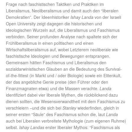
Frage nach faschistischen Taktiken und Praktiken im
Liberalismus, Neoliberalismus und damit auch den “liberalen
Demokratien”. Der Ideenhistoriker
Ishay Landa
von der Israeli
Open University zeigt dagegen die historischen und
ideologischen Wurzeln auf, die Liberalismus und Faschismus
verbinden. Seiner profunden Analyse nach spaltete sich der
Frühliberalismus in einen politischen und einen
Wirtschaftsliberalismus auf, wobei Letzterem neoliberale wie
faschistische Ideologien und Bewegungen entsprangen.
Gemeinsam hätten Faschismus und Liberalismus den
sozialdarwinistischen Glauben an die Bedeutung des Survival-
of-the-fittest (in Markt und / oder Biologie) sowie ein Elitenkult,
der das angebliche Genie preise (den Führer oder den
Finanzmagnaten etwa) und die Massen verachte.
Landa
identifiziert dabei vier liberale Mythen, die rückblickend dazu
dienen sollten, die Wesensverwandtheit mit dem Faschismus zu
verschleiern –und die sich bei
Stanley
wiederfinden, gleich in
seiner ersten “Säule” des Faschismus schon die, laut
Landa
auch bei Liberalen verbreitete Mythologie (zum eigenen Ruhme)
selbst.
Ishay Landas
erster liberaler Mythos: “Faschismus als