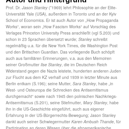
Prof. Dr.
Jason Stanley
(*1969) lehrt Philosophie an der Elite-
Universität Yale (USA), außerdem in Toronto und an der Kyiv
School of Economics. Er ist auch Autor von „How Propaganda
Works“, woran sein „How Fascism Works“ auf Vorschlag des
Verlages Princeton University Press anschließt (vgl S.203) und
schon in 23 Sprachen übersetzt wurde;
Stanley
schreibt
regelmäßig u.a. für die New York Times, die Washington Post
und den Britischen Guardian. Das vorliegende Buch schöpft
auch aus familiären Erinnerungen, v.a. aus den Memoiren
seiner Großmutter
Ilse Stanley
, die im Deutschen Reich
Widerstand gegen die Nazis leistete, hunderten anderen Juden
zur Flucht aus dem KZ verhalf und 1939 in letzter Minute aus
Berlin entkam (S.196); seine Mutter,
Sara Stanley
, habe „in
West- und Osteuropa die Schrecken des Antisemitismus
durchgemacht“ sowie nach 1945 den polnischen Nachkriegs-
Antisemitismus (S.201), seine Stiefmutter
, Mary Stanley
, habe
ihn in die US-Geschichte eingeführt, auch aus eigener
Erfahrung in der US-Bürgerrechts-Bewegung; Jason Stanley
dankt auch seiner Schwiegermutter
Karen Ambush Thande
, für
Partizipation an deren Wissen über die afroamerikanische