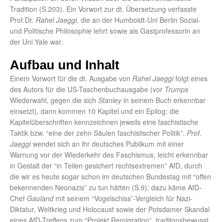
Tradition (S.203). Ein Vorwort zur dt. Übersetzung verfasste
Prof.Dr.
Rahel Jaeggi,
die an der Humboldt-Uni Berlin Sozial-
und Politische Philosophie lehrt sowie als Gastprofessorin an
der Uni Yale war.
Aufbau und Inhalt
Einem Vorwort für die dt. Ausgabe von
Rahel Jaeggi
folgt eines
des Autors für die US-Taschenbuchausgabe (vor
Trumps
Wiederwahl, gegen die sich
Stanley
in seinem Buch erkennbar
einsetzt), dann kommen 10 Kapitel und ein Epilog; die
Kapitelüberschriften kennzeichnen jeweils eine faschistische
Taktik bzw. “eine der zehn Säulen faschistischer Politik”.
Prof.
Jaeggi
wendet sich an ihr deutsches Publikum mit einer
Warnung vor der Wiederkehr des Faschismus, leicht erkennbar
in Gestalt der “in Teilen gesichert rechtsextremen” AfD, durch
die wir es heute sogar schon im deutschen Bundestag mit “offen
bekennenden Neonazis” zu tun hätten (S.9); dazu käme AfD-
Chef
Gauland
mit seinem “Vogelschiss”-Vergleich für Nazi-
Diktatur, Weltkrieg und Holocaust sowie der Potsdamer Skandal
eines AfD-Treffens zum “Projekt Remigration”, traditonsbewusst