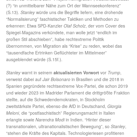
(?) “in unmittelbarer Nähe zum Ort der Wannseekonferenz”
(S.13).
Stanley
würde uns die Begriffe liefern, eine drohende
“Normalisierung” faschistischer Taktiken und Methoden zu
erkennen: Etwa SPD-Kanzler
Olaf Scholz
, der vom Cover des
Spiegel-Magazins verkündete, man wolle jetzt “endlich im
großen Stil abschieben”, habe rechtextreme Politik
übernommen, von Migration als “Krise” zu reden, wobei das
“tausendfache Ertrinken Geflüchteter im Mittelmeer”
ausgeblendet würde (S.15f.).
Stanley
warnt in seinem
aktualisierten Vorwort
vor
Trump
,
verweist dabei auf
Jair Bolsonaro
in Brasilien und die 2018 in
Spanien gegründete rechtsextreme Vox-Partei, die schon 2019
und wieder 2023 im Madrider Parlament die drittgrößte Fraktion
stellte, auf die Schwedendemokraten, in Stockholm
zweitstärkste Partei, ebenso die AfD in Deutschand,
Giorgia
Meloni
, die “postfaschistisch” Regierungsmacht in Italien
erlangte sowie
Narendra Modi
in Indien. “Hinter dieser
transnationalen, ultranationalistischen Bewegung”, so
Stanley
,
“stehen die Kräfte des Kapitals. Technologieriesen profitieren