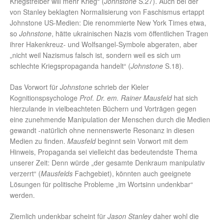
Kriegstreiber will mehr Krieg“ (
Johnstone
S.27). Auch bei der
von Stanley beklagten Normalisierung von Faschismus ertappt
Johnstone US-Medien: Die renommierte New York Times etwa,
so
Johnstone
, hätte ukrainischen Nazis vom öffentlichen Tragen
ihrer Hakenkreuz- und Wolfsangel-Symbole abgeraten, aber
„nicht weil Nazismus falsch ist, sondern weil es sich um
schlechte Kriegspropaganda handelt“ (
Johnstone
S.18).
Das Vorwort für
Johnstone
schrieb der Kieler
Kognitionspsychologe
Prof. Dr. em. Rainer Mausfeld
hat sich
hierzulande in vielbeachteten Büchern und Vorträgen gegen
eine zunehmende Manipulation der Menschen durch die Medien
gewandt -natürlich ohne nennenswerte Resonanz in diesen
Medien zu finden.
Mausfeld
beginnt sein Vorwort mit dem
Hinweis, Propaganda sei vielleicht das bedeutendste Thema
unserer Zeit: Denn würde „der gesamte Denkraum manipulativ
verzerrt“ (
Mausfelds
Fachgebiet), könnten auch geeignete
Lösungen für politische Probleme „im Wortsinn undenkbar“
werden.
Ziemlich undenkbar scheint für
Jason Stanley
daher wohl die