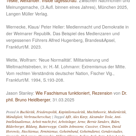
Teske, Alexander: inside tagesschau
. Zwischen Nachrichten und
Meinungsmache, (3.Aufl. binnen eines Jahres), München 2025,
Langen Müller Verlag.
Wernecke, Klaus/ Peter Heller: Medienmacht und Demokratie in
der Weimarer Republik. Das Beispiel des Medienzaren und
vergessenen Führers Alfred Hugenberg, Brandes&Apsel,
Frankfurt/M. 2023.
Wette, Wolfram: ‘Neue Normalität’. Militarisierung und
Weltmachtstreben, in: H.-M. Lohmann: Extremismus der Mitte.
Vom rechten Verständnis deutscher Nation, Fischer Vlg.,
Frankfurt/M. 1994, S.193-208.
Jason Stanley:
Wie Faschismus funktioniert, Rezension
von
Dr.
phil. Bruno Heidlberger
, 31.03.2025
Posted in
Buchkritik
,
Friedenspolitk
,
Kapitalismuskritik
,
Machttheorie
,
Medienkritik
,
Mündigkeit
,
Verbraucherschutz
|
Tagged
AfD
,
Alex Karp
,
Alexander Teske
,
Anti-
Intellektualismus
,
Arbeit macht frei
,
Arbeitslager
,
Arme
,
Bernie Sanders
,
Biden
,
Bilderberger
,
Bildung
,
Butterwegge
,
Caitlin Johnstone
,
Cassirer
,
Clinton
,
David
Horowitz
,
Faschismus
,
Feminismus
,
Geheimbund
,
Geheimdienst
,
Genderstudies
,