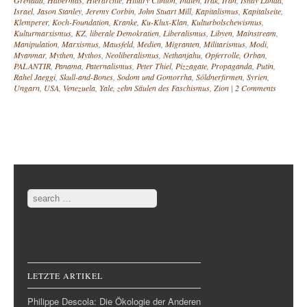
Grenada
,
Habermas
,
Hierarchie
,
Hillary Clinton
,
Indien
,
Irak
,
Iran
,
Ishay Landa
,
Israel
,
Jason Stanley
,
Jeremy Corbin
,
John Stuart Mill
,
Kapitalismus
,
Kapitalseite
,
Klemperer
,
Koch-Foundation
,
Kranke
,
Ku-Klux-Klan
,
Kulturbolschewismus
,
Kulturmarxismus
,
KZ
,
liberale Demokratien
,
Liberalismus
,
Libyen
,
Mainstream
,
Manipulation
,
Marxismus
,
Mausfeld
,
Medien
,
Migranten
,
Militarismus
,
Modi
,
Myanmar
,
Mythen
,
Mythos
,
Neoliberalismus
,
Nethanjahu
,
Opferrolle
,
Orban
,
PALANTIR
,
Panama
,
Paternalismus
,
Peter Thiel
,
Pizzagate
,
Propaganda
,
Putin
,
Rahel Jaeggi
,
Skull-and-Bones
,
Sodom und Gomorrha
,
Söldnerfirmen
,
Syrien
,
Ungarn
,
USA
,
Venezuela
,
Yale
,
zehn Säulen des Faschismus
,
Zion
|
2 Comments
Post navigation
Search
LETZTE ARTIKEL
Philippe Descola: Die Ökologie der Anderen