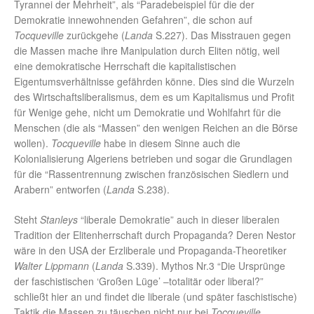
Tyrannei der Mehrheit”, als “Paradebeispiel für die der
Demokratie innewohnenden Gefahren”, die schon auf
Tocqueville
zurückgehe (
Landa
S.227). Das Misstrauen gegen
die Massen mache ihre Manipulation durch Eliten nötig, weil
eine demokratische Herrschaft die kapitalistischen
Eigentumsverhältnisse gefährden könne. Dies sind die Wurzeln
des Wirtschaftsliberalismus, dem es um Kapitalismus und Profit
für Wenige gehe, nicht um Demokratie und Wohlfahrt für die
Menschen (die als “Massen” den wenigen Reichen an die Börse
wollen).
Tocqueville
habe in diesem Sinne auch die
Kolonialisierung Algeriens betrieben und sogar die Grundlagen
für die “Rassentrennung zwischen französischen Siedlern und
Arabern” entworfen (
Landa
S.238).
Steht
Stanleys
“liberale Demokratie” auch in dieser liberalen
Tradition der Elitenherrschaft durch Propaganda? Deren Nestor
wäre in den USA der Erzliberale und Propaganda-Theoretiker
Walter Lippmann
(
Landa
S.339). Mythos Nr.3 “Die Ursprünge
der faschistischen ‘Großen Lüge’ –totalitär oder liberal?”
schließt hier an und findet die liberale (und später faschistische)
Taktik die Massen zu täuschen nicht nur bei
Tocqueville
,