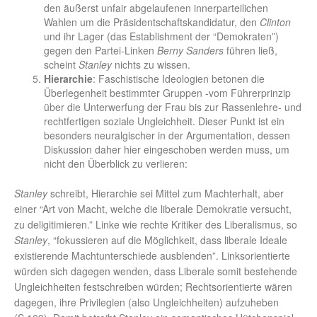
den äußerst unfair abgelaufenen innerparteilichen
Wahlen um die Präsidentschaftskandidatur, den
Clinton
und ihr Lager (das Establishment der “Demokraten”)
gegen den Partei-Linken
Berny Sanders
führen ließ,
scheint
Stanley
nichts zu wissen.
Hierarchie
: Faschistische Ideologien betonen die
Überlegenheit bestimmter Gruppen -vom Führerprinzip
über die Unterwerfung der Frau bis zur Rassenlehre- und
rechtfertigen soziale Ungleichheit. Dieser Punkt ist ein
besonders neuralgischer in der Argumentation, dessen
Diskussion daher hier eingeschoben werden muss, um
nicht den Überblick zu verlieren:
Stanley
schreibt, Hierarchie sei Mittel zum Machterhalt, aber
einer “Art von Macht, welche die liberale Demokratie versucht,
zu deligitimieren.” Linke wie rechte Kritiker des Liberalismus, so
Stanley
, “fokussieren auf die Möglichkeit, dass liberale Ideale
existierende Machtunterschiede ausblenden”. Linksorientierte
würden sich dagegen wenden, dass Liberale somit bestehende
Ungleichheiten festschreiben würden; Rechtsorientierte wären
dagegen, ihre Privilegien (also Ungleichheiten) aufzuheben