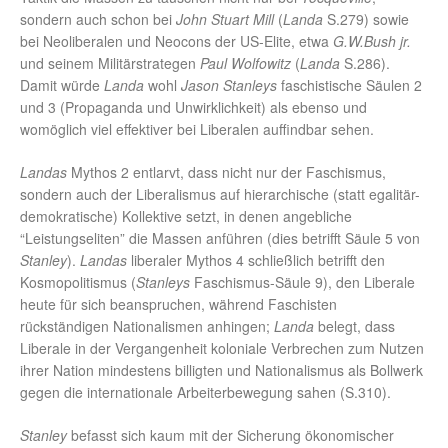
sondern auch schon bei
John Stuart Mill
(
Landa
S.279) sowie
bei Neoliberalen und Neocons der US-Elite, etwa
G.W.Bush jr.
und seinem Militärstrategen
Paul Wolfowitz
(
Landa
S.286).
Damit würde
Landa
wohl
Jason Stanleys
faschistische Säulen 2
und 3 (Propaganda und Unwirklichkeit) als ebenso und
womöglich viel effektiver bei Liberalen auffindbar sehen.
Landas
Mythos 2 entlarvt, dass nicht nur der Faschismus,
sondern auch der Liberalismus auf hierarchische (statt egalitär-
demokratische) Kollektive setzt, in denen angebliche
“Leistungseliten” die Massen anführen (dies betrifft Säule 5 von
Stanley
).
Landas
liberaler Mythos 4 schließlich betrifft den
Kosmopolitismus (
Stanleys
Faschismus-Säule 9), den Liberale
heute für sich beanspruchen, während Faschisten
rückständigen Nationalismen anhingen;
Landa
belegt, dass
Liberale in der Vergangenheit koloniale Verbrechen zum Nutzen
ihrer Nation mindestens billigten und Nationalismus als Bollwerk
gegen die internationale Arbeiterbewegung sahen (S.310).
Stanley
befasst sich kaum mit der Sicherung ökonomischer