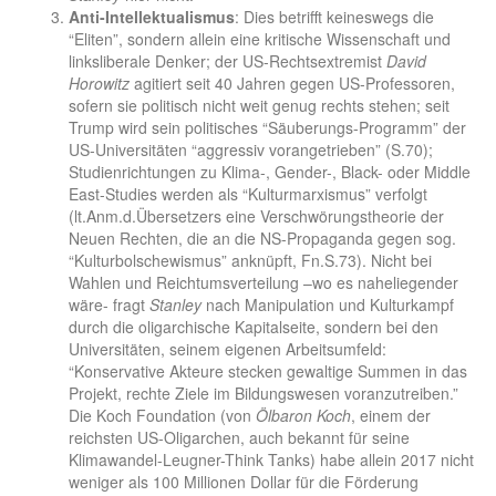
Anti-Intellektualismus
: Dies betrifft keineswegs die
“Eliten”, sondern allein eine kritische Wissenschaft und
linksliberale Denker; der US-Rechtsextremist
David
Horowitz
agitiert seit 40 Jahren gegen US-Professoren,
sofern sie politisch nicht weit genug rechts stehen; seit
Trump wird sein politisches “Säuberungs-Programm” der
US-Universitäten “aggressiv vorangetrieben” (S.70);
Studienrichtungen zu Klima-, Gender-, Black- oder Middle
East-Studies werden als “Kulturmarxismus” verfolgt
(lt.Anm.d.Übersetzers eine Verschwörungstheorie der
Neuen Rechten, die an die NS-Propaganda gegen sog.
“Kulturbolschewismus” anknüpft, Fn.S.73). Nicht bei
Wahlen und Reichtumsverteilung –wo es naheliegender
wäre- fragt
Stanley
nach Manipulation und Kulturkampf
durch die oligarchische Kapitalseite, sondern bei den
Universitäten, seinem eigenen Arbeitsumfeld:
“Konservative Akteure stecken gewaltige Summen in das
Projekt, rechte Ziele im Bildungswesen voranzutreiben.”
Die Koch Foundation (von
Ölbaron Koch
, einem der
reichsten US-Oligarchen, auch bekannt für seine
Klimawandel-Leugner-Think Tanks) habe allein 2017 nicht
weniger als 100 Millionen Dollar für die Förderung