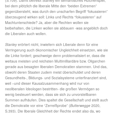
(S.109). Damit betreibt Stanley ein semantisches Hütchenspiel,
bei dem plötzlich die liberale Mitte den “beiden Extremen”
gegenübersteht, was durch den unscharfen Begriff “fokussieren”
überzeugend wirken soll: Links und Rechts “fokussieren” auf
Machtunterschiede? Ja, aber die Rechten wollen sie
beibehalten, die Linken wollen sie abbauen -was angeblich doch
die Liberalen auch wollen.
Stanley
erörtert nicht, inwiefern sich Liberale denn für eine
Verringerung auch ökonomischer Ungleichheit einsetzen, wie sie
die Linke fordert; geschweige denn problematisiert er, dass die
weitaus meisten und reichsten Multimilliardäre bzw. Oligarchen
gerade aus besagten liberalen Demokratien stammen. Und das,
obwohl deren Staaten zudem meist überschuldet und deren
Gesundheits-, Bildungs- und Sozialsysteme unterfinanziert sind,
weil –und dieser Kausalzusammenhang wird nur von
neoliberalen Ideologen bestritten- die großen Vermögen so
wenig besteuert werden, dass sie sich zu unvorstellbaren
Summen aufhäufen. Dies spaltet die Gesellschaft und stellt auch
die Demokratie vor eine “Zerreißprobe” (
Butterwegge
2020,
S.393). Die liberale Gleichheit der Rechte endet also da, wo