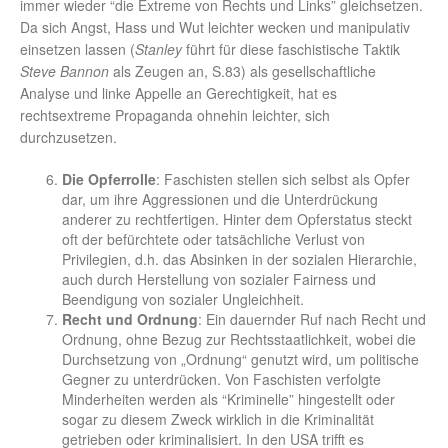
immer wieder “die Extreme von Rechts und Links” gleichsetzen.
Da sich Angst, Hass und Wut leichter wecken und manipulativ
einsetzen lassen (
Stanley
führt für diese faschistische Taktik
Steve Bannon
als Zeugen an, S.83) als gesellschaftliche
Analyse und linke Appelle an Gerechtigkeit, hat es
rechtsextreme Propaganda ohnehin leichter, sich
durchzusetzen.
Die Opferrolle
: Faschisten stellen sich selbst als Opfer
dar, um ihre Aggressionen und die Unterdrückung
anderer zu rechtfertigen. Hinter dem Opferstatus steckt
oft der befürchtete oder tatsächliche Verlust von
Privilegien, d.h. das Absinken in der sozialen Hierarchie,
auch durch Herstellung von sozialer Fairness und
Beendigung von sozialer Ungleichheit.
Recht und Ordnung
: Ein dauernder Ruf nach Recht und
Ordnung, ohne Bezug zur Rechtsstaatlichkeit, wobei die
Durchsetzung von „Ordnung“ genutzt wird, um politische
Gegner zu unterdrücken. Von Faschisten verfolgte
Minderheiten werden als “Kriminelle” hingestellt oder
sogar zu diesem Zweck wirklich in die Kriminalität
getrieben oder kriminalisiert. In den USA trifft es