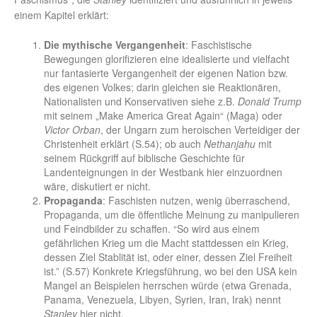
einem Kapitel erklärt:
Die mythische Vergangenheit
: Faschistische
Bewegungen glorifizieren eine idealisierte und vielfacht
nur fantasierte Vergangenheit der eigenen Nation bzw.
des eigenen Volkes; darin gleichen sie Reaktionären,
Nationalisten und Konservativen siehe z.B.
Donald Trump
mit seinem „Make America Great Again“ (Maga) oder
Victor Orban
, der Ungarn zum heroischen Verteidiger der
Christenheit erklärt (S.54); ob auch
Nethanjahu
mit
seinem Rückgriff auf biblische Geschichte für
Landenteignungen in der Westbank hier einzuordnen
wäre, diskutiert er nicht.
Propaganda
: Faschisten nutzen, wenig überraschend,
Propaganda, um die öffentliche Meinung zu manipulieren
und Feindbilder zu schaffen. “So wird aus einem
gefährlichen Krieg um die Macht stattdessen ein Krieg,
dessen Ziel Stablität ist, oder einer, dessen Ziel Freiheit
ist.” (S.57) Konkrete Kriegsführung, wo bei den USA kein
Mangel an Beispielen herrschen würde (etwa Grenada,
Panama, Venezuela, Libyen, Syrien, Iran, Irak) nennt
Stanley
hier nicht.