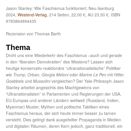
Jason Stanley: Wie Faschismus funktioniert, Neu-Isenburg
2024,
Westend-Verlag
, 214 Seiten, 22,00 €, AU 23,50 €, ISBN
9783864894435
Rezension von Thomas Barth
Thema
Droht uns eine Wiederkehr des Faschismus –auch und gerade
in den “liberalen Demokratien” des Westens? Lassen sich
heutige konservativ-reaktionäre “ultranationalistische” Politiker
wie
Trump, Orban
,
Giorgia Meloni
oder
Marine Le Pen
mit
Hitler,
Goebbels
und
Mussolini
vergleichen? Der Yale-Philosoph Jason
Stanley arbeitet angesichts des Machtgewinns von
“Ultranationalisten” in Parlamenten und Regierungen der USA,
EU-Europas und anderer Ländern weltweit (Russland, Indien,
Myanmar) Muster, Mythen und politische Taktiken eines
Faschismus heraus, der sich heute immer besser zu tarnen
versteht. Dies gelingt dank ausgefeilter Propaganda in Medien
und digitalen Räumen, deren Kern jedoch, ganz traditionell, ein