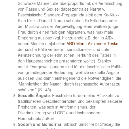
Schwarze Männer, die überproportional, die Vermischung
von Rasse und Sex sei dabei zentrales Narrativ.
Faschistische Standard-Propaganda steit dem Ku-Klux-
Klan bis zu Donald Trump sei dabei die Erfindung oder
der Missbrauch der Vergewaltigung einer weißen jungen
Frau durch einen farbigen Migranten, was maximale
Empörung auslöse (vgl. hierzulande z.B. den in AfD-
nahen Medien umjubelten
ARD-Mann Alexander Teske
,
der solche Fälle vermehrt, sensationeller und unter
Kennzeichnung der ethnischen Herkunft des Täters in
den Hauptnachrichten präsentieren wollte). Stanley
meint: “Vergewaltigungen sind für die faschistische Politik
von grundlegender Bedeutung, weil sie sexuelle Ängste
auslösen und damit einhergehend die Notwendigkeit, die
‘Männlichkeit der Nation’ durch faschistische Autorität zu
schützen.” (S.143)
Sexuelle Ängste
: Faschisten fordern eine Rückkehr zu
traditionellen Geschlechterrollen und bekämpfen sexuelle
Freiheiten, was sich in Antifeminismus, der
Diskriminierung von LGBT+ und insbesondere
Homophobie äußert.
Sodom und Gomorrha
: Biblisch umschreibt
Stanley
die