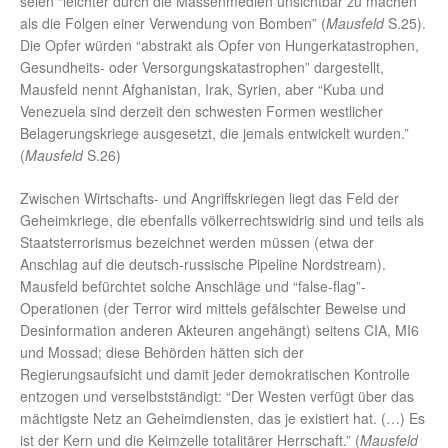
seien “leichter durch die Massenmedien unsichtbar zu machen
als die Folgen einer Verwendung von Bomben” (
Mausfeld
S.25).
Die Opfer würden “abstrakt als Opfer von Hungerkatastrophen,
Gesundheits- oder Versorgungskatastrophen” dargestellt,
Mausfeld nennt Afghanistan, Irak, Syrien, aber “Kuba und
Venezuela sind derzeit den schwesten Formen westlicher
Belagerungskriege ausgesetzt, die jemals entwickelt wurden.”
(
Mausfeld
S.26)
Zwischen Wirtschafts- und Angriffskriegen liegt das Feld der
Geheimkriege, die ebenfalls völkerrechtswidrig sind und teils als
Staatsterrorismus bezeichnet werden müssen (etwa der
Anschlag auf die deutsch-russische Pipeline Nordstream).
Mausfeld befürchtet solche Anschläge und “false-flag”-
Operationen (der Terror wird mittels gefälschter Beweise und
Desinformation anderen Akteuren angehängt) seitens CIA, MI6
und Mossad; diese Behörden hätten sich der
Regierungsaufsicht und damit jeder demokratischen Kontrolle
entzogen und verselbstständigt: “Der Westen verfügt über das
mächtigste Netz an Geheimdiensten, das je existiert hat. (…) Es
ist der Kern und die Keimzelle totalitärer Herrschaft.” (
Mausfeld