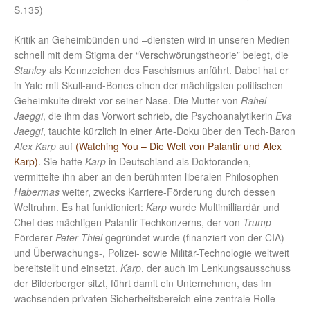
S.135)
Kritik an Geheimbünden und –diensten wird in unseren Medien
schnell mit dem Stigma der “Verschwörungstheorie” belegt, die
Stanley
als Kennzeichen des Faschismus anführt. Dabei hat er
in Yale mit Skull-and-Bones einen der mächtigsten politischen
Geheimkulte direkt vor seiner Nase. Die Mutter von
Rahel
Jaeggi
, die ihm das Vorwort schrieb, die Psychoanalytikerin
Eva
Jaeggi
, tauchte kürzlich in einer Arte-Doku über den Tech-Baron
Alex Karp
auf
(Watching You – Die Welt von Palantir und Alex
Karp).
Sie hatte
Karp
in Deutschland als Doktoranden,
vermittelte ihn aber an den berühmten liberalen Philosophen
Habermas
weiter, zwecks Karriere-Förderung durch dessen
Weltruhm. Es hat funktioniert:
Karp
wurde Multimilliardär und
Chef des mächtigen Palantir-Techkonzerns, der von
Trump
-
Förderer
Peter Thiel
gegründet wurde (finanziert von der CIA)
und Überwachungs-, Polizei- sowie Militär-Technologie weltweit
bereitstellt und einsetzt.
Karp
, der auch im Lenkungsausschuss
der Bilderberger sitzt, führt damit ein Unternehmen, das im
wachsenden privaten Sicherheitsbereich eine zentrale Rolle