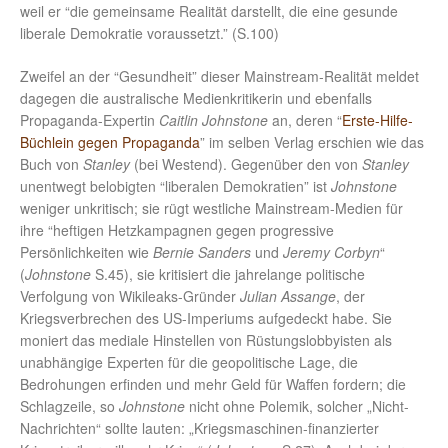
weil er “die gemeinsame Realität darstellt, die eine gesunde
liberale Demokratie voraussetzt.” (S.100)
Zweifel an der “Gesundheit” dieser Mainstream-Realität meldet
dagegen die australische Medienkritikerin und ebenfalls
Propaganda-Expertin
Caitlin Johnstone
an, deren “
Erste-Hilfe-
Büchlein gegen Propaganda
” im selben Verlag erschien wie das
Buch von
Stanley
(bei Westend). Gegenüber den von
Stanley
unentwegt belobigten “liberalen Demokratien” ist
Johnstone
weniger unkritisch; sie rügt westliche Mainstream-Medien für
ihre “heftigen Hetzkampagnen gegen progressive
Persönlichkeiten wie
Bernie Sanders
und
Jeremy Corbyn
“
(
Johnstone
S.45), sie kritisiert die jahrelange politische
Verfolgung von Wikileaks-Gründer
Julian Assange
, der
Kriegsverbrechen des US-Imperiums aufgedeckt habe. Sie
moniert das mediale Hinstellen von Rüstungslobbyisten als
unabhängige Experten für die geopolitische Lage, die
Bedrohungen erfinden und mehr Geld für Waffen fordern; die
Schlagzeile, so
Johnstone
nicht ohne Polemik, solcher „Nicht-
Nachrichten“ sollte lauten: „Kriegsmaschinen-finanzierter