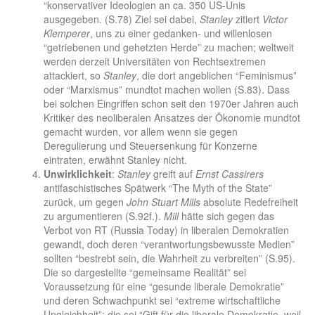
“konservativer Ideologien an ca. 350 US-Unis
ausgegeben. (S.78) Ziel sei dabei,
Stanley
zitiert
Victor
Klemperer
, uns zu einer gedanken- und willenlosen
“getriebenen und gehetzten Herde” zu machen; weltweit
werden derzeit Universitäten von Rechtsextremen
attackiert, so
Stanley
, die dort angeblichen “Feminismus”
oder “Marxismus” mundtot machen wollen (S.83). Dass
bei solchen Eingriffen schon seit den 1970er Jahren auch
Kritiker des neoliberalen Ansatzes der Ökonomie mundtot
gemacht wurden, vor allem wenn sie gegen
Deregulierung und Steuersenkung für Konzerne
eintraten, erwähnt Stanley nicht.
Unwirklichkeit
:
Stanley
greift auf
Ernst Cassirers
antifaschistisches Spätwerk “The Myth of the State”
zurück, um gegen
John Stuart Mills
absolute Redefreiheit
zu argumentieren (S.92f.).
Mill
hätte sich gegen das
Verbot von RT (Russia Today) in liberalen Demokratien
gewandt, doch deren “verantwortungsbewusste Medien”
sollten “bestrebt sein, die Wahrheit zu verbreiten” (S.95).
Die so dargestellte “gemeinsame Realität” sei
Voraussetzung für eine “gesunde liberale Demokratie”
und deren Schwachpunkt sei “extreme wirtschaftliche
Ungleichheit”; die sei “Gift für die liberale Demokratie, weil