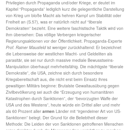
Privilegien durch Propaganda und/oder Kriege, er deutet im
Kapitel “Propaganda” lediglich kurz die gelegentliche Darstellung
von Krieg um bloße Macht als hehren Kampf um Stabilität oder
Freiheit an (S.57), was er natürlich nicht auf “liberale
Demokratien” bezieht. Eine weitere faschistische Taktik wird von
ihm übersehen: Das völlige Verbergen kriegerischer
Regierungsaktionen vor der Öffentlichkeit. Propaganda-Experte
Prof. Rainer Mausfeld
ist weniger zurückhaltend: Er bezeichnet
die Lebensweise der westlichen Macht- und Geldeliten als
parasitär, sie sei nur durch massive mediale Bewusstseins-
Manipulation überhaupt mehrheitsfähig. Die mächtigste “liberale
Demokratie”, die USA, zeichne sich durch besondere
Kriegsbereitschaft aus, die nicht erst beim Einsatz ihres
gewaltigen Militärs beginne: Brutalste Gewaltausübung gegen
Zivilbevölkerung sei auch die “Erzeugung von humanitären
Katastrophen durch Sanktionen”, der “bevorzugten Waffe der
USA und des Westens”, heute würde ein Drittel aller und mehr
als 60 Prozent aller
armen
Länder mit “irgendeiner Art von US-
Sanktionen” belegt. Der Grund für die Beliebtheit dieser
Methode: Die Leiden der von Sanktionen getroffenen Menschen