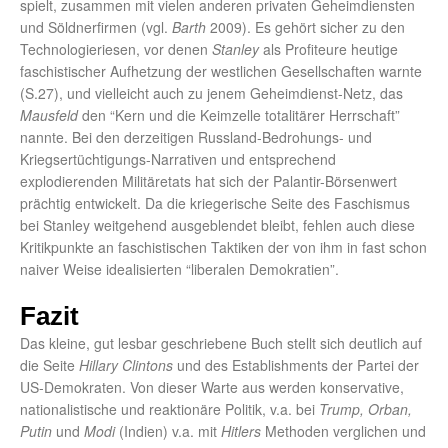
spielt, zusammen mit vielen anderen privaten Geheimdiensten
und Söldnerfirmen (vgl.
Barth
2009). Es gehört sicher zu den
Technologieriesen, vor denen
Stanley
als Profiteure heutige
faschistischer Aufhetzung der westlichen Gesellschaften warnte
(S.27), und vielleicht auch zu jenem Geheimdienst-Netz, das
Mausfeld
den “Kern und die Keimzelle totalitärer Herrschaft”
nannte. Bei den derzeitigen Russland-Bedrohungs- und
Kriegsertüchtigungs-Narrativen und entsprechend
explodierenden Militäretats hat sich der Palantir-Börsenwert
prächtig entwickelt. Da die kriegerische Seite des Faschismus
bei Stanley weitgehend ausgeblendet bleibt, fehlen auch diese
Kritikpunkte an faschistischen Taktiken der von ihm in fast schon
naiver Weise idealisierten “liberalen Demokratien”.
Fazit
Das kleine, gut lesbar geschriebene Buch stellt sich deutlich auf
die Seite
Hillary Clintons
und des Establishments der Partei der
US-Demokraten. Von dieser Warte aus werden konservative,
nationalistische und reaktionäre Politik, v.a. bei
Trump, Orban,
Putin
und
Modi
(Indien) v.a. mit
Hitlers
Methoden verglichen und