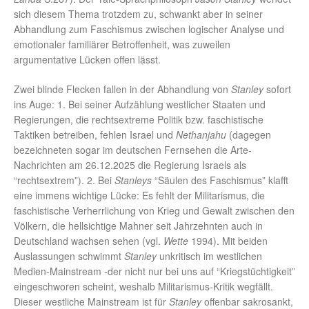
sich diesem Thema trotzdem zu, schwankt aber in seiner
Abhandlung zum Faschismus zwischen logischer Analyse und
emotionaler familiärer Betroffenheit, was zuweilen
argumentative Lücken offen lässt.
Zwei blinde Flecken fallen in der Abhandlung von
Stanley
sofort
ins Auge: 1. Bei seiner Aufzählung westlicher Staaten und
Regierungen, die rechtsextreme Politik bzw. faschistische
Taktiken betreiben, fehlen Israel und
Nethanjahu
(dagegen
bezeichneten sogar im deutschen Fernsehen die Arte-
Nachrichten am 26.12.2025 die Regierung Israels als
“rechtsextrem”). 2. Bei
Stanleys
“Säulen des Faschismus” klafft
eine immens wichtige Lücke: Es fehlt der Militarismus, die
faschistische Verherrlichung von Krieg und Gewalt zwischen den
Völkern, die hellsichtige Mahner seit Jahrzehnten auch in
Deutschland wachsen sehen (vgl.
Wette
1994). Mit beiden
Auslassungen schwimmt
Stanley
unkritisch im westlichen
Medien-Mainstream -der nicht nur bei uns auf “Kriegstüchtigkeit”
eingeschworen scheint, weshalb Militarismus-Kritik wegfällt.
Dieser westliche Mainstream ist für
Stanley
offenbar sakrosankt,