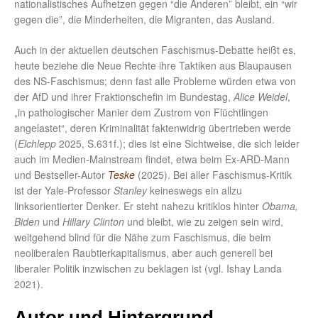
nationalistisches Aufhetzen gegen “die Anderen” bleibt, ein “wir
gegen die”, die Minderheiten, die Migranten, das Ausland.
Auch in der aktuellen deutschen Faschismus-Debatte heißt es,
heute beziehe die Neue Rechte ihre Taktiken aus Blaupausen
des NS-Faschismus; denn fast alle Probleme würden etwa von
der AfD und ihrer Fraktionschefin im Bundestag,
Alice Weidel
,
„in pathologischer Manier dem Zustrom von Flüchtlingen
angelastet“, deren Kriminalität faktenwidrig übertrieben werde
(
Elchlepp
2025, S.631f.); dies ist eine Sichtweise, die sich leider
auch im Medien-Mainstream findet, etwa beim Ex-ARD-Mann
und Bestseller-Autor
Teske
(2025). Bei aller Faschismus-Kritik
ist der Yale-Professor
Stanley
keineswegs ein allzu
linksorientierter Denker. Er steht nahezu kritiklos hinter
Obama,
Biden
und
Hillary Clinton
und bleibt, wie zu zeigen sein wird,
weitgehend blind für die Nähe zum Faschismus, die beim
neoliberalen Raubtierkapitalismus, aber auch generell bei
liberaler Politik inzwischen zu beklagen ist (vgl. Ishay Landa
2021).
Autor und Hintergrund