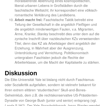
moralisierende Ablehnung eines kosmopolitischen,
liberal-urbanen Lebens in Großstädten durch die
faschistische Weltsicht; ihr korrespondiert eine völkisch-
romantische Verklärung des Landlebens.
Arbeit macht frei:
Faschistische Taktik betreibt eine
Teilung der Gesellschaft in die angeblich Fleißigen und
die angeblich minderwertigen Faulen, v.a. Migranten,
Arme, Kranke;
Stanley
beschreibt dies unter dem auf die
zynische Inschrift über nazideutschen KZs verweisenden
Titel, denn das KZ als Arbeitslager dient angeblich der
Erziehung, in Wahrheit aber der Ausgrenzung,
Unterdrückung und Vernichtung. Politökonomisch
untergraben Faschisten jedoch die Rechte der
Arbeiterklasse, um die Macht der Kapitalseite zu stärken.
Diskussion
Die Elite-Universität Yale ist bislang nicht durch Faschismus-
oder Sozialkritik aufgefallen, sondern ist vielmehr bekannt für
ihren extrem elitären “studentischen” Skull-and-Bones-
Geheimklub, dem z.B. die rechtskonservative US-Präsidenten-
Dynastie von George Bush (junior und senior) entsprang (vgl.
Landa
S.287). Der Yale-Sprachphilosoph
Jason Stanley
wendet