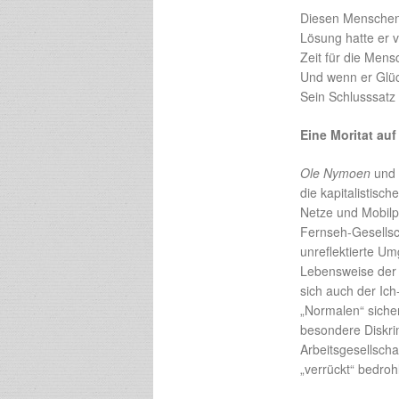
Diesen Menschen
Lösung hatte er 
Zeit für die Mens
Und wenn er Glüc
Sein Schlusssatz k
Eine Moritat auf
Ole Nymoen
und
die kapitalistisc
Netze und Mobilp
Fernseh-Gesellsch
unreflektierte Um
Lebensweise der 
sich auch der Ich
„Normalen“ sicher
besondere Diskrim
Arbeitsgesellscha
„verrückt“ bedroh