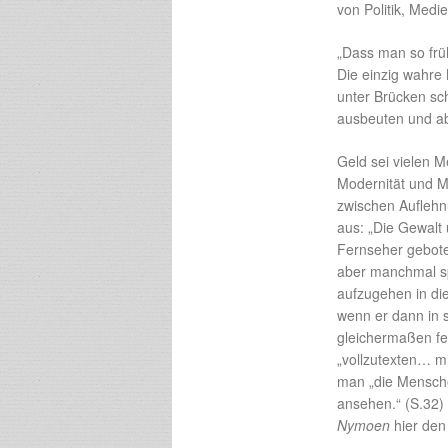
von Politik, Medi
„Dass man so frü
Die einzig wahre
unter Brücken sc
ausbeuten und ab
Geld sei vielen M
Modernität und Ma
zwischen Aufleh
aus: „Die Gewalt 
Fernseher gebote
aber manchmal sp
aufzugehen in die
wenn er dann in s
gleichermaßen feig
„vollzutexten… m
man „die Mensche
ansehen.“ (S.32
Nymoen
hier den