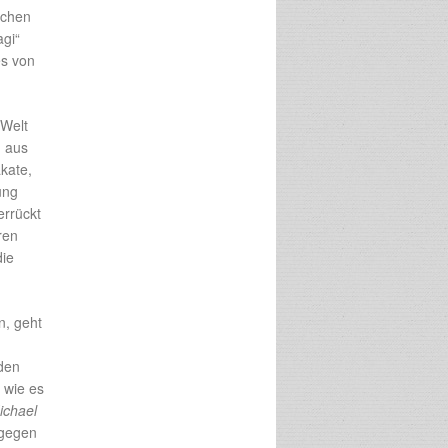
schen
agi“
es von
 Welt
n aus
kate,
ung
errückt
ren
die
, geht
den
 wie es
ichael
dagegen