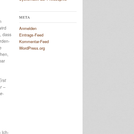
META
m
wird
Anmelden
, dass
Eintrags-Feed
arden-
Kommentar-Feed
e
WordPress.org
chen,
bar
rst
r –
re-
 Ich-