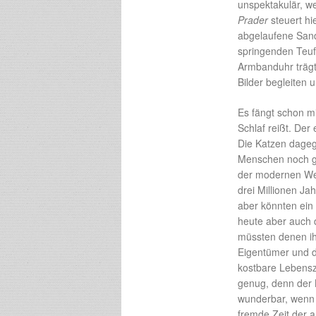
unspektakulär, w
Prader
steuert hi
abgelaufene Sand
springenden Teuf
Armbanduhr trägt
Bilder begleiten
Es fängt schon m
Schlaf reißt. Der
Die Katzen dagege
Menschen noch ge
der modernen Welt
drei Millionen J
aber könnten ei
heute aber auch 
müssten denen ih
Eigentümer und de
kostbare Lebensze
genug, denn der B
wunderbar, wenn m
fremde Zeit der 