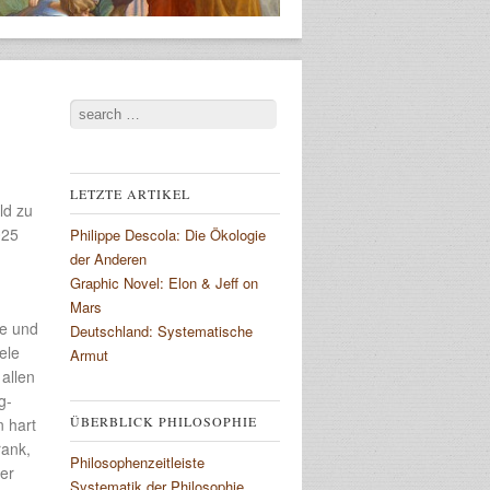
Search
LETZTE ARTIKEL
ld zu
025
Philippe Descola: Die Ökologie
der Anderen
Graphic Novel: Elon & Jeff on
Mars
ße und
Deutschland: Systematische
ele
Armut
allen
g-
ÜBERBLICK PHILOSOPHIE
n hart
rank,
Philosophenzeitleiste
er
Systematik der Philosophie