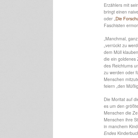
Erzählers mit se
bringt einen naiv
oder „
Die Forsch
Faschisten ermor
„Manchmal, ganz 
„verrückt zu werd
dem Müll klauben
die ein goldenes 
des Reichtums un
zu werden oder fü
Menschen mitzute
feiern „den Müßi
Die Moritat auf d
es um den größte
Menschen die Zei
Menschen ihre St
in manchem Kinde
Endes
Kinderbuch