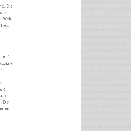
ne. Die
mehr
e Welt.
iben.
t auf
soziale
er
ie
wie
esen
. Die
ierten