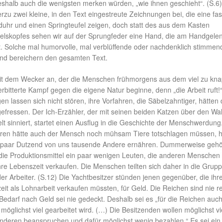
eshalb auch die wenigsten merken würden, „wie ihnen geschieht“. (S.6
erzu zwei kleine, in den Text eingestreute Zeichnungen bei, die eine fas
uhr und einen Springteufel zeigen, doch statt des aus dem Kasten
elskopfes sehen wir auf der Sprungfeder eine Hand, die am Handgelen
. Solche mal humorvolle, mal verblüffende oder nachdenklich stimmen
 und bereichern den gesamten Text.
it dem Wecker an, der die Menschen frühmorgens aus dem viel zu k
 erbitterte Kampf gegen die eigene Natur beginne, denn „die Arbeit ruft!“
n lassen sich nicht stören, ihre Vorfahren, die Säbelzahntiger, hätten 
fressen. Der Ich-Erzähler, der mit seinen beiden Katzen über den Wa
 sinniert, startet einen Ausflug in die Geschichte der Menschwerdung
ahren hätte auch der Mensch noch mühsam Tiere totschlagen müssen, 
n paar Dutzend von uns tausende Andere ernähren. Dummerweise gehö
die Produktionsmittel ein paar wenigen Leuten, die anderen Menschen
re Lebenszeit verkaufen. Die Menschen teilten sich daher in die Grup
r Arbeiter. (S.12) Die Yachtbesitzer stünden jenen gegenüber, die ihr
it als Lohnarbeit verkaufen müssten, für Geld. Die Reichen sind nie r
edarf nach Geld sei nie gedeckt. Deshalb sei es „für die Reichen auc
öglichst viel gearbeitet wird. (…) Die Besitzenden wollen möglichst vi
anderen beanspruchen und dafür möglichst wenig bezahlen.“ Es sei ein