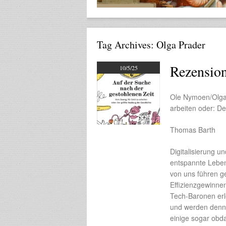
Tag Archives:
Olga Prader
Rezension
10/5/25
Ole Nymoen/Olga 
arbeiten oder: D
Thomas Barth
Digitalisierung u
entspannte Lebens
von uns führen ge
Effizienzgewinne
Tech-Baronen erle
und werden denno
einige sogar obd