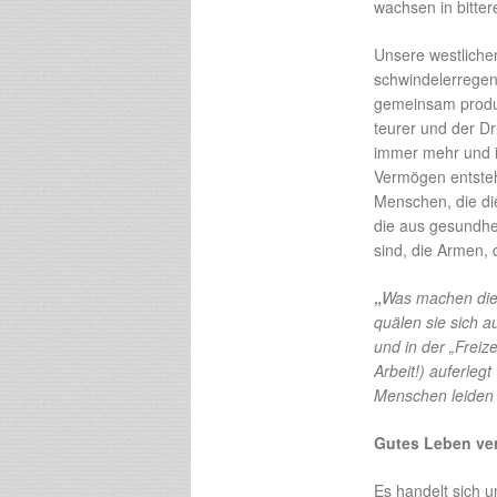
wachsen in bitter
Unsere westlichen
schwindelerrege
gemeinsam produz
teurer und der Dr
immer mehr und im
Vermögen entsteh
Menschen, die die
die aus gesundhe
sind, die Armen, 
„
Was machen die 
quälen sie sich 
und in der „Freiz
Arbeit!) auferleg
Menschen leiden –
Gutes Leben ve
Es handelt sich 