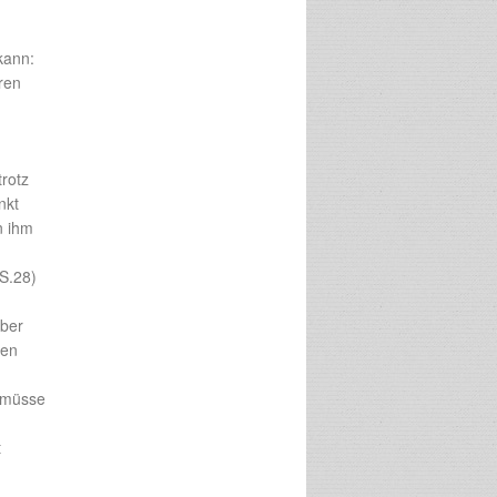
kann:
ren
rotz
nkt
in ihm
S.28)
Aber
nen
n müsse
t