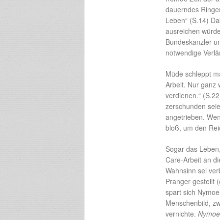
dauerndes Ringen
Leben“ (S.14) Dabe
ausreichen würde
Bundeskanzler un
notwendige Verlä
Müde schleppt ma
Arbeit. Nur ganz
verdienen.“ (S.2
zerschunden seie
angetrieben. Wen
bloß, um den Rei
Sogar das Leben,
Care-Arbeit an d
Wahnsinn sei verb
Pranger gestellt 
spart sich Nymoen
Menschenbild, zwi
vernichte.
Nymoe