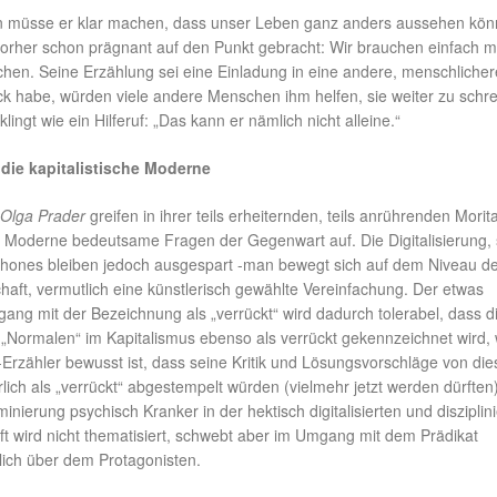
 müsse er klar machen, dass unser Leben ganz anders aussehen kön
vorher schon prägnant auf den Punkt gebracht: Wir brauchen einfach 
chen. Seine Erzählung sei eine Einladung in eine andere, menschlicher
k habe, würden viele andere Menschen ihm helfen, sie weiter zu schre
lingt wie ein Hilferuf: „Das kann er nämlich nicht alleine.“
 die kapitalistische Moderne
Olga Prader
greifen in ihrer teils erheiternden, teils anrührenden Morita
he Moderne bedeutsame Fragen der Gegenwart auf. Die Digitalisierung, 
hones bleiben jedoch ausgespart -man bewegt sich auf dem Niveau d
aft, vermutlich eine künstlerisch gewählte Vereinfachung. Der etwas
gang mit der Bezeichnung als „verrückt“ wird dadurch tolerabel, dass d
„Normalen“ im Kapitalismus ebenso als verrückt gekennzeichnet wird, 
-Erzähler bewusst ist, dass seine Kritik und Lösungsvorschläge von di
lich als „verrückt“ abgestempelt würden (vielmehr jetzt werden dürften)
inierung psychisch Kranker in der hektisch digitalisierten und disziplin
ft wird nicht thematisiert, schwebt aber im Umgang mit dem Prädikat
lich über dem Protagonisten.