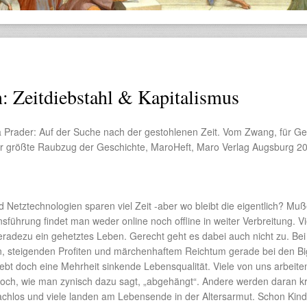
: Zeitdiebstahl & Kapitalismus
Prader: Auf der Suche nach der gestohlenen Zeit. Vom Zwang, für Ge
er größte Raubzug der Geschichte, MaroHeft, Maro Verlag Augsburg 2
nd Netztechnologien sparen viel Zeit -aber wo bleibt die eigentlich? Mu
führung findet man weder online noch offline in weiter Verbreitung. Vi
radezu ein gehetztes Leben. Gerecht geht es dabei auch nicht zu. Bei 
n, steigenden Profiten und märchenhaftem Reichtum gerade bei den Bi
bt doch eine Mehrheit sinkende Lebensqualität. Viele von uns arbeite
ch, wie man zynisch dazu sagt, „abgehängt“. Andere werden daran k
achlos und viele landen am Lebensende in der Altersarmut. Schon Kind