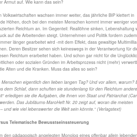
er Armut auf. Wie kann das sein?
 Volkswirtschaften wachsen immer weiter, das jährliche BIP klettert in
nde Höhen, doch bei den meisten Menschen kommt immer weniger vo
ierten Reichtum an. Im Gegenteil: Reallöhne sinken, Lebenshaltung 
uck auf die Arbeitenden steigt. Unternehmen und Politik fordern zudem
mer länger gearbeitet wird -mit dem Effekt, dass gewaltige Multimilli
en. Deren Besitzer sehen sich keineswegs in der Verantwortung für di
sen Reichtum erarbeitet haben. Und schon gar nicht für die Unglückli
itlichen oder sozialen Gründen im Arbeitsprozess nicht (mehr) verwert
die Alten und die Kranken. Muss das alles so sein?
Menschen eigentlich den lieben langen Tag? Und vor allem, warum? E
aus dem Schlaf, dann schuften sie stundenlang für den Reichtum andere
eit“ erledigen sie die Aufgaben, die ihnen von Staat und Patriarchat (Ca
t werden. Das Jubiläums-MaroHeft Nr. 20 zeigt auf, woran die meisten
 und wie viel lebenswerter die Welt sein könnte.“ (Verlagstext)
rsus Telematische Bewusstseinssteuerung
um den pädagogisch angelegten Monolog eines offenbar allein lebenden