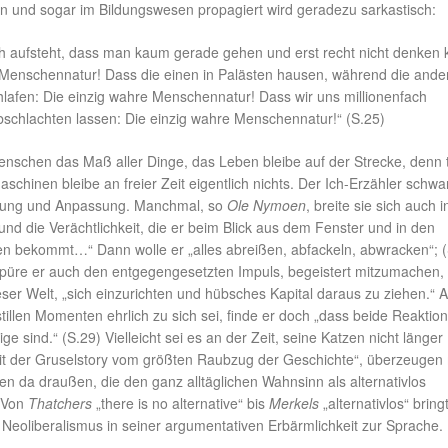
en und sogar im Bildungswesen propagiert wird geradezu sarkastisch:
h aufsteht, dass man kaum gerade gehen und erst recht nicht denken 
 Menschennatur! Dass die einen in Palästen hausen, während die ande
hlafen: Die einzig wahre Menschennatur! Dass wir uns millionenfach
schlachten lassen: Die einzig wahre Menschennatur!“ (S.25)
enschen das Maß aller Dinge, das Leben bleibe auf der Strecke, denn t
schinen bleibe an freier Zeit eigentlich nichts. Der Ich-Erzähler schwa
nung und Anpassung. Manchmal, so
Ole Nymoen
, breite sie sich auch 
und die Verächtlichkeit, die er beim Blick aus dem Fenster und in den
n bekommt…“ Dann wolle er „alles abreißen, abfackeln, abwracken“; (
üre er auch den entgegengesetzten Impuls, begeistert mitzumachen,
ser Welt, „sich einzurichten und hübsches Kapital daraus zu ziehen.“ 
tillen Momenten ehrlich zu sich sei, finde er doch „dass beide Reaktio
e sind.“ (S.29) Vielleicht sei es an der Zeit, seine Katzen nicht länger
it der Gruselstory vom größten Raubzug der Geschichte“, überzeuge
n da draußen, die den ganz alltäglichen Wahnsinn als alternativlos
) Von
Thatchers
„there is no alternative“ bis
Merkels
„alternativlos“ bring
 Neoliberalismus in seiner argumentativen Erbärmlichkeit zur Sprache.