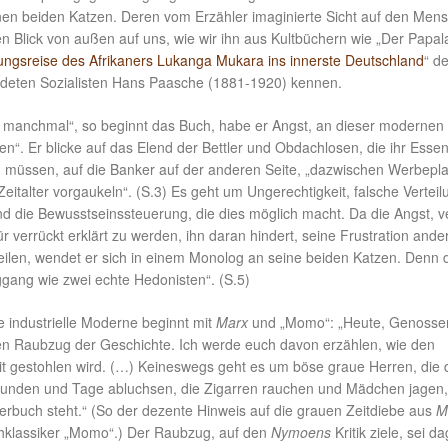
inen beiden Katzen. Deren vom Erzähler imaginierte Sicht auf den Men
en Blick von außen auf uns, wie wir ihn aus Kultbüchern wie „Der Papal
ungsreise des Afrikaners Lukanga Mukara ins innerste Deutschland
“ d
deten Sozialisten Hans Paasche (1881-1920) kennen.
manchmal“, so beginnt das Buch, habe er Angst, an dieser modernen
en“. Er blicke auf das Elend der Bettler und Obdachlosen, die ihr Esse
 müssen, auf die Banker auf der anderen Seite, „dazwischen Werbepla
Zeitalter vorgaukeln“. (S.3) Es geht um Ungerechtigkeit, falsche Verteil
d die Bewusstseinssteuerung, die dies möglich macht. Da die Angst, v
r verrückt erklärt zu werden, ihn daran hindert, seine Frustration ande
ilen, wendet er sich in einem Monolog an seine beiden Katzen. Denn 
ggang wie zwei echte Hedonisten“. (S.5)
ie industrielle Moderne beginnt mit
Marx
und „Momo“: „Heute, Genossen
n Raubzug der Geschichte. Ich werde euch davon erzählen, wie den
t gestohlen wird. (…) Keineswegs geht es um böse graue Herren, die 
unden und Tage abluchsen, die Zigarren rauchen und Mädchen jagen,
rbuch steht.“ (So der dezente Hinweis auf die grauen Zeitdiebe aus
M
klassiker „Momo“.) Der Raubzug, auf den
Nymoens
Kritik ziele, sei 