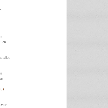
le
en
n zu
s alles
ls
en
mus
g
Natur