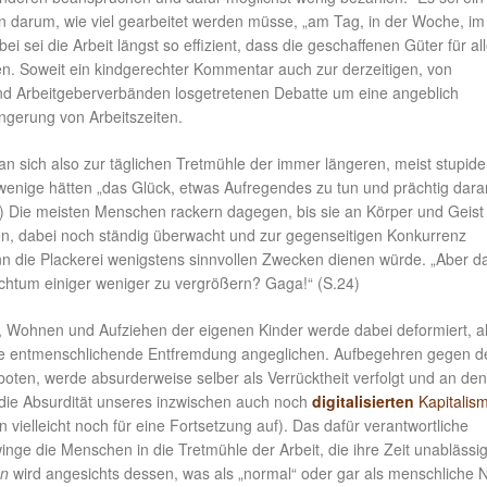
 darum, wie viel gearbeitet werden müsse, „am Tag, in der Woche, im
i sei die Arbeit längst so effizient, dass die geschaffenen Güter für al
n. Soweit ein kindgerechter Kommentar auch zur derzeitigen, von
d Arbeitgeberverbänden losgetretenen Debatte um eine angeblich
ngerung von Arbeitszeiten.
n sich also zur täglichen Tretmühle der immer längeren, meist stupid
 wenige hätten „das Glück, etwas Aufregendes zu tun und prächtig dara
2) Die meisten Menschen rackern dagegen, bis sie an Körper und Geist
n, dabei noch ständig überwacht und zur gegenseitigen Konkurrenz
n die Plackerei wenigstens sinnvollen Zwecken dienen würde. „Aber da
chtum einiger weniger zu vergrößern? Gaga!“ (S.24)
 Wohnen und Aufziehen der eigenen Kinder werde dabei deformiert, a
ie entmenschlichende Entfremdung angeglichen. Aufbegehren gegen d
oten, werde absurderweise selber als Verrücktheit verfolgt und an den
(die Absurdität unseres inzwischen auch noch
digitalisierten
Kapitalis
 vielleicht noch für eine Fortsetzung auf). Das dafür verantwortliche
nge die Menschen in die Tretmühle der Arbeit, die ihre Zeit unablässi
n
wird angesichts dessen, was als „normal“ oder gar als menschliche 