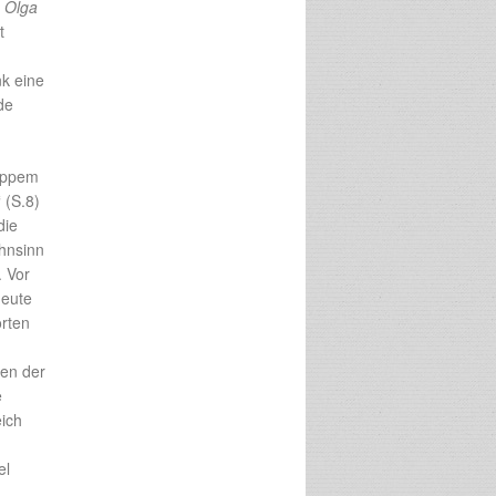
)
Olga
t
k eine
de
nappem
 (S.8)
die
hnsinn
. Vor
heute
rten
pen der
e
eich
h
el