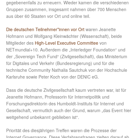
gegebenenfalls zu erneuern. Wieder kamen die verschiedenen
Gruppen zusammen, insgesamt nahmen über 700 Menschen
aus über 60 Staaten vor Ort und online teil.
Die deutschen Teilnehmer*innen vor Ort
waren Jeanette
Hofmann und Wolfgang Kleinwächter (Wissenschaft), beide
Mitglieder des
High-Level Executive Committee
von
NETmundial+10. Außerdem die „Interledger Foundation“ und
der „Sovereign Tech Fund“ (Zivilgesellschaft), das Ministerium
für Digitales und Verkehr (Bundesregierung) und für die
technische Community Nathalia Sautchuk von der Hochschule
Karlsruhe sowie Peter Koch von der DENIC eG.
Dass die deutsche Zivilgesellschaft kaum vertreten war, ist für
Jeanette Hofmann, Professorin für Internetpolitik und
Forschungsdirektorin des Humboldt-Instituts für Internet und
Gesellschaft, vermutlich auch der Grund, warum „das Event hier
weitgehend unbekannt geblieben ist“.
Priorität des diesjährigen Treffen waren die Prozesse der
Internet Governance. Diese Verfahrensfragen zielten darauf ab,