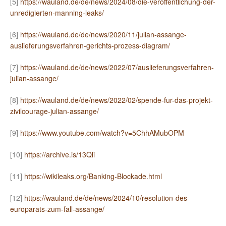
[5]
https://wauland.de/de/news/2024/08/die-veroffentlichung-der-
unredigierten-manning-leaks/
[6]
https://wauland.de/de/news/2020/11/julian-assange-
auslieferungsverfahren-gerichts-prozess-diagram/
[7]
https://wauland.de/de/news/2022/07/auslieferungsverfahren-
julian-assange/
[8]
https://wauland.de/de/news/2022/02/spende-fur-das-projekt-
zivilcourage-julian-assange/
[9]
https://www.youtube.com/watch?v=5ChhAMubOPM
[10]
https://archive.is/13Qli
[11]
https://wikileaks.org/Banking-Blockade.html
[12]
https://wauland.de/de/news/2024/10/resolution-des-
europarats-zum-fall-assange/