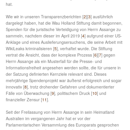
hat.
Wie wir in unseren Transparenzberichten [
2
][
3
] ausführlich
dargelegt haben, hat die Wau Holland Stiftung damit begonnen,
Spenden für die juristische Verteidigung von Herrn Assange zu
sammeln, nachdem dieser im April 2019 [
4
] aufgrund einer US-
Anklage und eines Auslieferungsersuchens, die seine Arbeit mit
WikiLeaks kriminalisieren [
5
], verhaftet wurde. Die Stiftung
vertrat die Ansicht, dass der komplexe Prozess [
6
][
7
] gegen
Herrn Assange als ein Musterfall für die Presse- und
Informationsfreiheit angesehen werden sollte, die für unsere in
der Satzung definierten Kernziele relevant sind. Dieses
mehrjährige Spendenprojekt war äußerst erfolgreich und sogar
innovativ [
8
], trotz drohender Gefahren und dokumentierter
Fälle von Überwachung [
9
], politischem Druck [
10
] und
finanzieller Zensur [
11
].
Seit der Freilassung von Herrn Assange in sein Heimatland
Australien im vergangenen Jahr hat er vor der
Parlamentarischen Versammlung des Europarats gesprochen