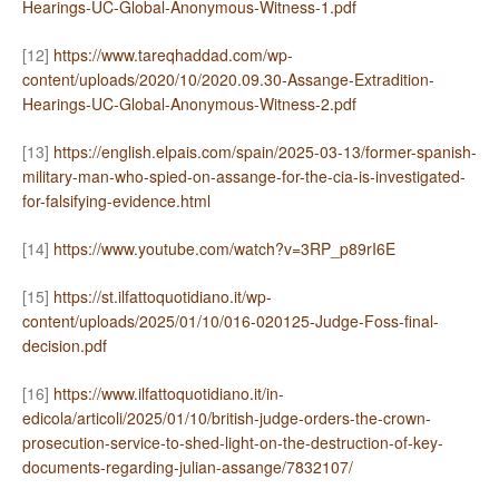
Hearings-UC-Global-Anonymous-Witness-1.pdf
[12]
https://www.tareqhaddad.com/wp-
content/uploads/2020/10/2020.09.30-Assange-Extradition-
Hearings-UC-Global-Anonymous-Witness-2.pdf
[13]
https://english.elpais.com/spain/2025-03-13/former-spanish-
military-man-who-spied-on-assange-for-the-cia-is-investigated-
for-falsifying-evidence.html
[14]
https://www.youtube.com/watch?v=3RP_p89rI6E
[15]
https://st.ilfattoquotidiano.it/wp-
content/uploads/2025/01/10/016-020125-Judge-Foss-final-
decision.pdf
[16]
https://www.ilfattoquotidiano.it/in-
edicola/articoli/2025/01/10/british-judge-orders-the-crown-
prosecution-service-to-shed-light-on-the-destruction-of-key-
documents-regarding-julian-assange/7832107/