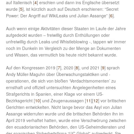
auf Italienisch [
4
] erschien und dann ins Englische übersetzt
wurde [
5
], ist kürzlich auch auf Deutsch erschienen: “Secret
Power: Der Angriff auf WikiLeaks und Julian Assange” [
6
].
Auch wenn einige Aktivitäten dieser Staaten im Laufe der Jahre
aufgedeckt wurden – freiwillig durch Enthüllungen oder
unfreiwillig durch Leaks und Whistleblowing -, tappen wir immer
noch im Dunkeln im Vergleich zu der Menge an Dokumenten
und Wissen, das vermutlich bis heute nicht bekannt wurde.
Auf den Kongressen 2019 [
7
], 2020 [
8
], und 2021 [
9
] sprach
Andy Müller-Maguhn über Überwachungstaktiken und -
operationen, die sich von bloßen ‘Verdachtsmomenten’ zu
ernsthaft und offiziell untersuchten Angelegenheiten eines
Strafgerichts in Spanien, einer Klage vor einem US-
Bezirksgericht [
10
] und Zeugenaussagen [
11
][
12
] vor britischen
Gerichten entwickelten. Nicht lange bevor das Asyl von Julian
Assange widerrufen wurde und die britischen Behörden ihn im
April 2019 verhaftet hatten, wurde eine Verschwörung zwischen
den ecuadorianischen Behörden, den US-Geheimdiensten und
der spanischen Sicherheitsfirma “UC Global” aufgedeckt. Sie