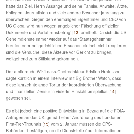
hatte das Ziel, Herrn Assange und seine Familie, Anwälte, Ärzte,
Kollegen, Journalisten und viele andere Besucher jahrelang zu
überwachen. Gegen den ehemaligen Eigentümer und CEO von
UC Global wird nun wegen angeblicher Fälschung offizieller
Dokumente und Verfahrensbetrug‘ [
13
] ermittelt. Da sich die US-
Geheimdienste immer wieder auf das “Staatsgeheimnis”
berufen oder bei gerichtlichen Ersuchen einfach nicht reagieren,
sind die Versuche, diese Akteure vor Gericht zu bringen,
weitgehend zum Stillstand gekommen.
Der amtierende WikiLeaks-Chefredakteur Kristinn Hrafnsson
sagte kürzlich in einem Interview mit Big Brother Watch, dass
diese jahrzehntelange Tortur der koordinierten Überwachung
und finanziellen Zensur in vielerlei Hinsicht beispiellos [
14
]
gewesen sei.
Es gibt jedoch eine positive Entwicklung in Bezug auf die FOIA-
Anfragen an das UK: gemäß einer Anordnung des Londoner
First-Tier-Tribunals [
15
] vom 2. Januar müssen die CPS-
Behörden “bestätigen, ob die Dienststelle über Informationen