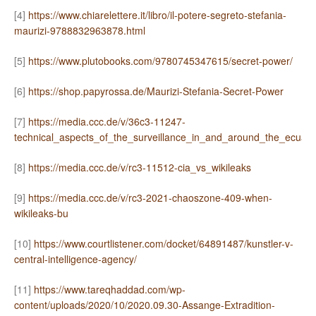
[4]
https://www.chiarelettere.it/libro/il-potere-segreto-stefania-
maurizi-9788832963878.html
[5]
https://www.plutobooks.com/9780745347615/secret-power/
[6]
https://shop.papyrossa.de/Maurizi-Stefania-Secret-Power
[7]
https://media.ccc.de/v/36c3-11247-
technical_aspects_of_the_surveillance_in_and_around_the_ecua
[8]
https://media.ccc.de/v/rc3-11512-cia_vs_wikileaks
[9]
https://media.ccc.de/v/rc3-2021-chaoszone-409-when-
wikileaks-bu
[10]
https://www.courtlistener.com/docket/64891487/kunstler-v-
central-intelligence-agency/
[11]
https://www.tareqhaddad.com/wp-
content/uploads/2020/10/2020.09.30-Assange-Extradition-