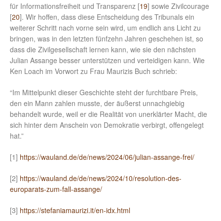
für Informationsfreiheit und Transparenz [
19
] sowie Zivilcourage
[
20
]. Wir hoffen, dass diese Entscheidung des Tribunals ein
weiterer Schritt nach vorne sein wird, um endlich ans Licht zu
bringen, was in den letzten fünfzehn Jahren geschehen ist, so
dass die Zivilgesellschaft lernen kann, wie sie den nächsten
Julian Assange besser unterstützen und verteidigen kann. Wie
Ken Loach im Vorwort zu Frau Maurizis Buch schrieb:
“Im Mittelpunkt dieser Geschichte steht der furchtbare Preis,
den ein Mann zahlen musste, der äußerst unnachgiebig
behandelt wurde, weil er die Realität von unerklärter Macht, die
sich hinter dem Anschein von Demokratie verbirgt, offengelegt
hat.”
[1]
https://wauland.de/de/news/2024/06/julian-assange-frei/
[2]
https://wauland.de/de/news/2024/10/resolution-des-
europarats-zum-fall-assange/
[3]
https://stefaniamaurizi.it/en-idx.html