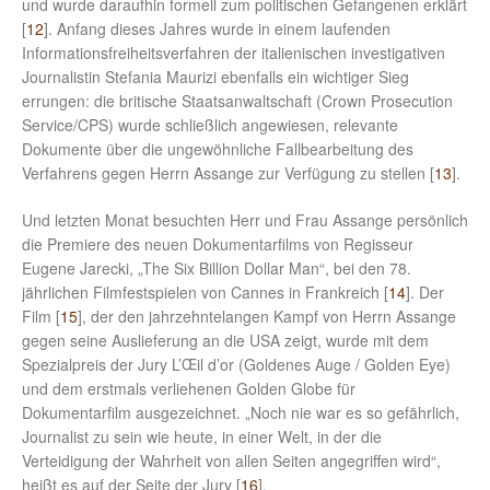
und wurde daraufhin formell zum politischen Gefangenen erklärt
[
12
]. Anfang dieses Jahres wurde in einem laufenden
Informationsfreiheitsverfahren der italienischen investigativen
Journalistin Stefania Maurizi ebenfalls ein wichtiger Sieg
errungen: die britische Staatsanwaltschaft (Crown Prosecution
Service/CPS) wurde schließlich angewiesen, relevante
Dokumente über die ungewöhnliche Fallbearbeitung des
Verfahrens gegen Herrn Assange zur Verfügung zu stellen [
13
].
Und letzten Monat besuchten Herr und Frau Assange persönlich
die Premiere des neuen Dokumentarfilms von Regisseur
Eugene Jarecki, „The Six Billion Dollar Man“, bei den 78.
jährlichen Filmfestspielen von Cannes in Frankreich [
14
]. Der
Film [
15
], der den jahrzehntelangen Kampf von Herrn Assange
gegen seine Auslieferung an die USA zeigt, wurde mit dem
Spezialpreis der Jury L’Œil d’or (Goldenes Auge / Golden Eye)
und dem erstmals verliehenen Golden Globe für
Dokumentarfilm ausgezeichnet. „Noch nie war es so gefährlich,
Journalist zu sein wie heute, in einer Welt, in der die
Verteidigung der Wahrheit von allen Seiten angegriffen wird“,
heißt es auf der Seite der Jury [
16
].