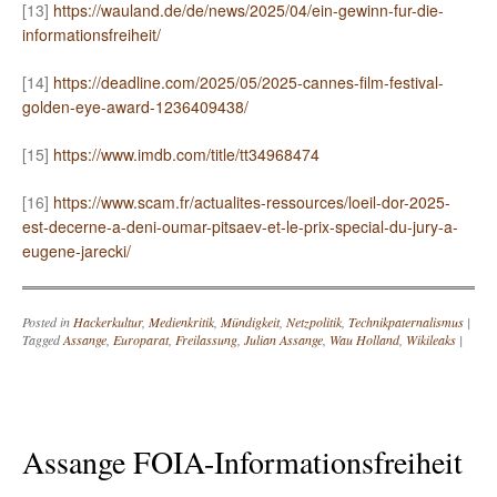
[13]
https://wauland.de/de/news/2025/04/ein-gewinn-fur-die-
informationsfreiheit/
[14]
https://deadline.com/2025/05/2025-cannes-film-festival-
golden-eye-award-1236409438/
[15]
https://www.imdb.com/title/tt34968474
[16]
https://www.scam.fr/actualites-ressources/loeil-dor-2025-
est-decerne-a-deni-oumar-pitsaev-et-le-prix-special-du-jury-a-
eugene-jarecki/
Posted in
Hackerkultur
,
Medienkritik
,
Mündigkeit
,
Netzpolitik
,
Technikpaternalismus
|
Tagged
Assange
,
Europarat
,
Freilassung
,
Julian Assange
,
Wau Holland
,
Wikileaks
|
Assange FOIA-Informationsfreiheit