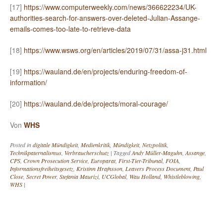
[17]
https://www.computerweekly.com/news/366622234/UK-
authorities-search-for-answers-over-deleted-Julian-Assange-
emails-comes-too-late-to-retrieve-data
[18]
https://www.wsws.org/en/articles/2019/07/31/assa-j31.html
[19]
https://wauland.de/en/projects/enduring-freedom-of-
information/
[20]
https://wauland.de/de/projects/moral-courage/
Von
WHS
Posted in
digitale Mündigkeit
,
Medienkritik
,
Mündigkeit
,
Netzpolitik
,
Technikpaternalismus
,
Verbraucherschutz
|
Tagged
Andy Müller-Maguhn
,
Assange
,
CPS
,
Crown Prosecution Service
,
Europarat
,
First-Tier-Tribunal
,
FOIA
,
Informationsfreiheitsgesetz
,
Kristinn Hrafnsson
,
Leavers Process Document
,
Paul
Close
,
Secret Power
,
Stefania Maurizi
,
UCGlobal
,
Wau Holland
,
Whistleblowing
,
WHS
|