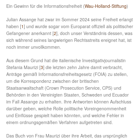
Ein Gewinn für die Informationsfreiheit (
Wau-Holland-Stiftung
)
Julian Assange hat zwar im Sommer 2024 seine Freiheit erlangt
haben [
1
] und wurde sogar vom Europarat offiziell als politischer
Gefangener anerkannt [
2
], doch unser Verständnis dessen, was
sich während seines langwierigen Rechtsstreits ereignet hat, ist
noch immer unvollkommen.
Aus diesem Grund hat die italienische Investigativjournalistin
Stefania Maurizi [
3
] die letzten zehn Jahre damit verbracht,
Anträge gemäß Informationsfreiheitsgesetz (FOIA) zu stellen,
um die Korrespondenz zwischen der britischen
Staatsanwaltschaft (Crown Prosecution Service, CPS) und
Behörden in den Vereinigten Staaten, Schweden und Ecuador
im Fall Assange zu erhalten. Ihre Antworten können Aufschluss
darüber geben, welche Rolle politische Voreingenommenheit
und Einflüsse gespielt haben könnten, und welche Fehler in
einem ordnungsgemäßen Verfahren aufgetreten sind.
Das Buch von Frau Maurizi über ihre Arbeit, das ursprünglich