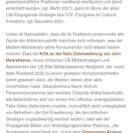
gewerkschaftliche Positionen neoliberal reartikuliert und damit
entschärft wurden (vgl. Barth 2007), ganz im Sinne der alten
CIA-Propaganda-Strategie des CCF (Congress on Cultural
Freedom), vgl. Saunders 2001.
Leider ist festzustellen, dass die im Festband versammelte alte
Garde der Militarismuskritik manches nicht mitbekam, was der
Medien-Mainstream seine Konsumenten nicht wissen lassen
mochte. Etwa die
Kritik an der Nato-Osterweiterung von John
Mearsheimer
, einem kritischen US-Militärstrategen und
Absolventen der US-Elite-Militärakademie Westpoint, der meint,
dass Russland 2022 zu einem gewissen Kompromissfrieden
bereit gewesen wäre, der Westen diesen aber aktiv
hintertrieben habe -Mearsheimers Name fehlt im
Personenverzeichnis (der verlinkte Telepolis-Artikel beschreibt,
wie Mearsheimer sich von einem ihm offenbar untergejubeltem
Fake-Video distanzieren musste, mutmaßlich wohl untergejubelt
von Betreibern der Ost-Erweiterung, die den kritischen
Strategen unglaubwürdig machen wollen); oder wie der
Propaganda-Ballon von Verteidigungsminister Pistorius, „die
Bundeswehr steht blank da“, durch eine
Greenpeace-Analyse