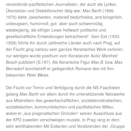
revolutionär-pazifistischen Journalisten, der auch als Lyriker,
Übersetzer und Dialektforscher tätig war.
Max Barth
(1896-
1970) lebte „bescheiden, materiell bedürfnislos, anti-bürgerlich,
unbeugsam, humorvoll, gut- aber auch schwermütig,
wissbegierig, als eifriger Leser hellwach politische und
gesellschaftliche Entwicklungen betrachtend“. Sein Exil (1933-
1959) führte ihn durch zahlreiche Länder auch nach Prag, auf
der Flucht ging nahezu sein ganzes literarisches Werk verloren,
nur weniges wurde posthum vom Konstanzer Autor
Manfred
Bosch
publiziert (S.197). Als literarische Figur
Max B.
bzw.
Max
Bernsdorf
durchstreift er gelegentlich Romane des mit ihm
bekannten
Peter Weiss
.
Die Flucht vor Terror und Verfolgung durch die NS-Faschisten
gelang
Max Barth
vor allem durch ihn unterstützende Netzwerke
aus Mitstreitern des gewerkschaftlichen, sozialdemokratischen,
sozialistischen, kommunistischen und pazifistischen Milieu,
wobei er „aus pragmatischen Gründen“ seinen Ausschluss aus
der KPD zuweilen verschweigen musste. In Prag rang er dem
sehr wohlhabenden Mit-Exilanten und Vorsitzenden der „Gruppe