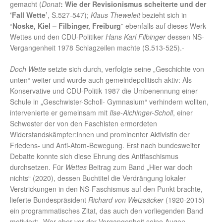
gemacht (
Donat
: Wie der Revisionismus scheiterte und der
‘Fall Wette’
, S.527-547);
Klaus Theweleit
bezieht sich in
“
Noske, Kiel – Filbinger, Freiburg
” ebenfalls auf dieses Werk
Wettes und den CDU-Politiker
Hans Karl Filbinger
dessen NS-
Vergangenheit 1978 Schlagzeilen machte (S.513-525).-
Doch Wette
setzte sich durch, verfolgte seine „Geschichte von
unten“ weiter und wurde auch gemeindepolitisch aktiv: Als
Konservative und CDU-Politik 1987 die Umbenennung einer
Schule in „Geschwister-Scholl- Gymnasium“ verhindern wollten,
intervenierte er gemeinsam mit
Ilse-Aichinger-Scholl
, einer
Schwester der von den Faschisten ermordeten
Widerstandskämpfer:innen und prominenter Aktivistin der
Friedens- und Anti-Atom-Bewegung. Erst nach bundesweiter
Debatte konnte sich diese Ehrung des Antifaschismus
durchsetzen. Für
Wettes
Beitrag zum Band „Hier war doch
nichts“ (2020), dessen Buchtitel die Verdrängung lokaler
Verstrickungen in den NS-Faschismus auf den Punkt brachte,
lieferte Bundespräsident
Richard von Weizsäcker
(1920-2015)
ein programmatisches Zitat, das auch den vorliegenden Band
motiviert: „Wer aber vor der Vergangenheit seine Augen