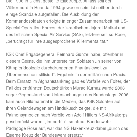
Die 1996 in Dienst gestellte Elitetruppe, Anlass soll der
Völkermord in Ruanda 1994 gewesen sein, ist seither durch
einige Skandale aufgefallen. Die Ausbildung der
Kommandosoldaten erfolgte in enger Zusammenarbeit mit US-
Special Operation Forces, der israelischen Jajeret Matkal und
des britischen Special Air Service (SAS), letztere sei, so Rose,
„berüchtigt für ihre ausgesprochene Killermentalität.“
KSK-Chef Brigadegeneral Reinhard Günzel habe, offenbar in
diesem Geiste, die ihm unterstellten Soldaten „in seiner von
Kämpferideologie durchdrungenen Phantasiewelt zu
‚Übermenschen‘ stilisiert“. Ergebnis in der militärischen Praxis:
Beim Einsatz im Afghanistankrieg gab es Vorfälle von Folter, der
Fall des entführten Deutschtürken Murad Kurnaz wurde 2006
sogar Gegenstand von Untersuchungen des Bundestags. 2006
kam auch Bildmaterial in die Medien, das KSK-Soldaten auf
ihren Geländewagen am Hindukusch zeigte, die mit
Palmensymbolen nach Vorbild von Adolf Hitlers NS-Afrikakorps
geschmückt waren. „Immerhin“, so atmet Bundeswehr-
Pädagoge Rose auf, war das NS-Hakenkreuz dabei „durch das
Eiserne Kreuz der Bundeswehr ersetzt.“