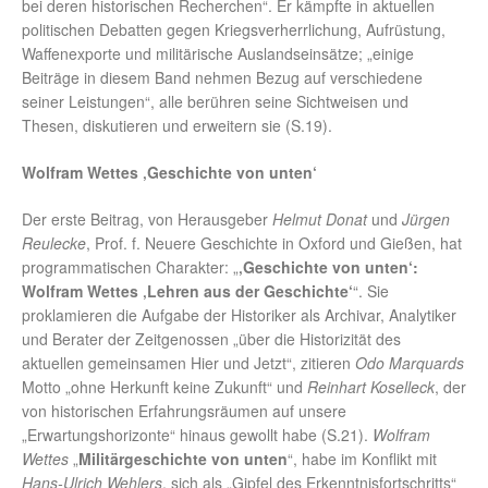
bei deren historischen Recherchen“. Er kämpfte in aktuellen
politischen Debatten gegen Kriegsverherrlichung, Aufrüstung,
Waffenexporte und militärische Auslandseinsätze; „einige
Beiträge in diesem Band nehmen Bezug auf verschiedene
seiner Leistungen“, alle berühren seine Sichtweisen und
Thesen, diskutieren und erweitern sie (S.19).
Wolfram Wettes ‚Geschichte von unten‘
Der erste Beitrag, von Herausgeber
Helmut Donat
und
Jürgen
Reulecke
, Prof. f. Neuere Geschichte in Oxford und Gießen, hat
programmatischen Charakter: „
‚Geschichte von unten‘:
Wolfram Wettes ‚Lehren aus der Geschichte‘
“. Sie
proklamieren die Aufgabe der Historiker als Archivar, Analytiker
und Berater der Zeitgenossen „über die Historizität des
aktuellen gemeinsamen Hier und Jetzt“, zitieren
Odo Marquards
Motto „ohne Herkunft keine Zukunft“ und
Reinhart Koselleck
, der
von historischen Erfahrungsräumen auf unsere
„Erwartungshorizonte“ hinaus gewollt habe (S.21).
Wolfram
Wettes
„
Militärgeschichte von unten
“, habe im Konflikt mit
Hans-Ulrich Wehlers
, sich als „Gipfel des Erkenntnisfortschritts“