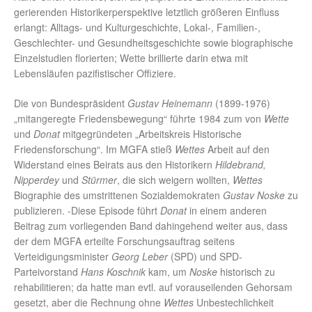
gerierenden Historikerperspektive letztlich größeren Einfluss
erlangt: Alltags- und Kulturgeschichte, Lokal-, Familien-,
Geschlechter- und Gesundheitsgeschichte sowie biographische
Einzelstudien florierten; Wette brillierte darin etwa mit
Lebensläufen pazifistischer Offiziere.
Die von Bundespräsident
Gustav Heinemann
(1899-1976)
„mitangeregte Friedensbewegung“ führte 1984 zum von
Wette
und
Donat
mitgegründeten „Arbeitskreis Historische
Friedensforschung“. Im MGFA stieß
Wettes
Arbeit auf den
Widerstand eines Beirats aus den Historikern
Hildebrand,
Nipperdey
und
Stürmer
, die sich weigern wollten,
Wettes
Biographie des umstrittenen Sozialdemokraten
Gustav Noske
zu
publizieren. -Diese Episode führt
Donat
in einem anderen
Beitrag zum vorliegenden Band dahingehend weiter aus, dass
der dem MGFA erteilte Forschungsauftrag seitens
Verteidigungsminister
Georg Leber
(SPD) und SPD-
Parteivorstand
Hans Koschnik
kam, um
Noske
historisch zu
rehabilitieren; da hatte man evtl. auf vorauseilenden Gehorsam
gesetzt, aber die Rechnung ohne
Wettes
Unbestechlichkeit