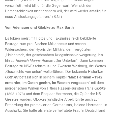
verschließt, wird blind für die Gegenwart. Wer sich der
Unmenschlichkeit nicht erinnern will, der wird wieder anfällig für
neue Ansteckungsgefahren.“ (S.31)
Von Adenauer und Globke zu Max Barth
Es folgen meist mit Fotos und Faksimiles reich bebilderte
Beiträge zum preußischen Militarismus und seinen
Widersachern, der Hybris der Militärs, dem vergötzten
„Heldentod“, der geschmähten Kriegsdienstverweigerung, bis
hin zu
Heinrich Manns
Roman „Der Untertan“. Dann kommen
Beiträge zu NS-Faschismus und Zweitem Weltkrieg, die Wettes
„Geschichte von unten“ weiterführen. Der bekannte Historiker
Götz Aly
befasst sich in seinem Kapitel “
Max Herrman –1942
ermordet, im Osten geehrt, im Westen vergessen
” mit dem
mörderischen Wirken von Hitlers Rassen-Juristen
Hans Globke
(1898-1973) und dem Ehepaar Herrmann, die Opfer der NS-
Gesetze wurden. Globkes juristische Arbeit führte auch zur
Ermordung der promovierten Germanistin, Helene Herrmann, in
Auschwitz. Sie hatte als erste verheiratete Frau in Deutschland