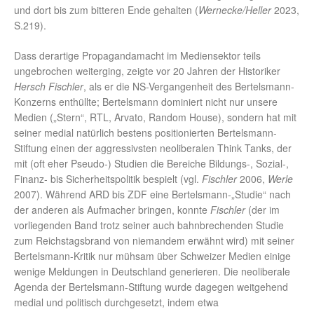
und dort bis zum bitteren Ende gehalten (
Wernecke/Heller
2023,
S.219).
Dass derartige Propagandamacht im Mediensektor teils
ungebrochen weiterging, zeigte vor 20 Jahren der Historiker
Hersch Fischler
, als er die NS-Vergangenheit des Bertelsmann-
Konzerns enthüllte; Bertelsmann dominiert nicht nur unsere
Medien („Stern“, RTL, Arvato, Random House), sondern hat mit
seiner medial natürlich bestens positionierten Bertelsmann-
Stiftung einen der aggressivsten neoliberalen Think Tanks, der
mit (oft eher Pseudo-) Studien die Bereiche Bildungs-, Sozial-,
Finanz- bis Sicherheitspolitik bespielt (vgl.
Fischler
2006,
Werle
2007). Während ARD bis ZDF eine Bertelsmann-„Studie“ nach
der anderen als Aufmacher bringen, konnte
Fischler
(der im
vorliegenden Band trotz seiner auch bahnbrechenden Studie
zum Reichstagsbrand von niemandem erwähnt wird) mit seiner
Bertelsmann-Kritik nur mühsam über Schweizer Medien einige
wenige Meldungen in Deutschland generieren. Die neoliberale
Agenda der Bertelsmann-Stiftung wurde dagegen weitgehend
medial und politisch durchgesetzt, indem etwa