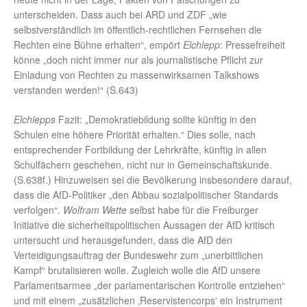
unterscheiden. Dass auch bei ARD und ZDF „wie
selbstverständlich im öffentlich-rechtlichen Fernsehen die
Rechten eine Bühne erhalten“, empört
Elchlepp
: Pressefreiheit
könne „doch nicht immer nur als journalistische Pflicht zur
Einladung von Rechten zu massenwirksamen Talkshows
verstanden werden!“ (S.643)
Elchlepps
Fazit: „Demokratiebildung sollte künftig in den
Schulen eine höhere Priorität erhalten.“ Dies solle, nach
entsprechender Fortbildung der Lehrkräfte, künftig in allen
Schulfächern geschehen, nicht nur in Gemeinschaftskunde.
(S.638f.) Hinzuweisen sei die Bevölkerung insbesondere darauf,
dass die AfD-Politiker „den Abbau sozialpolitischer Standards
verfolgen“.
Wolfram Wette
selbst habe für die Freiburger
Initiative die sicherheitspolitischen Aussagen der AfD kritisch
untersucht und herausgefunden, dass die AfD den
Verteidigungsauftrag der Bundeswehr zum „unerbittlichen
Kampf“ brutalisieren wolle. Zugleich wolle die AfD unsere
Parlamentsarmee „der parlamentarischen Kontrolle entziehen“
und mit einem „zusätzlichen ‚Reservistencorps‘ ein Instrument