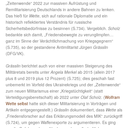
„Zeitenwende“ 2022 zur massiven Aufrüstung und
Remilitarisierung Deutschlands in andere Bahnen zu lenken.
Das hieß für
Wette
, sich auf rationale Diplomatie und ein
historisch reflektiertes Verständnis für russische
Sicherheitsbedürfnisse zu besinnen (S.734). Vergeblich.
Scholz
bedankte sich damit, „Friedensbewegte zu verunglimpfen…
ganz im Sinne der Verächtlichmachung von Kriegsgegnern“
(S.735), so der gestandene Antimilitarist
Jürgen Grässlin
(DFG/VK).
Grässlin
berichtet auch von einer massiven Steigerung des
Militäretats bereits unter
Angela Merkel
ab 2015 (allein 2017
plus 8 und 2019 plus 12 Prozent) (S.725); dies geschah fast
unbemerkt im Vorfeld des Ukrainekriegs und der „Zeitenwende“
zum neuen Militarismus einer „Kriegstüchtigkeit“ (statt
Verteidigungsbereitschaft) ab 2022 unter
Olaf Scholz.
(
Wolfram
Wette selbst
hatte sich dieser Militarisierung in Vorträgen und
Artikeln entgegengestellt.)
Grässlin
dokumentiert, dass
Wette
als
„Friedensforscher auf das Erklärungsmodell des MIK“ zurückgriff
(S.724), um gegen Waffenexporte zu argumentieren. Es ging