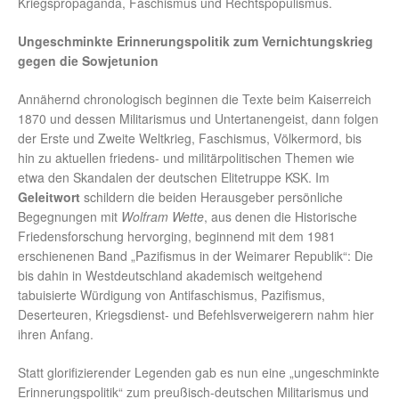
Kriegspropaganda, Faschismus und Rechtspopulismus.
Ungeschminkte Erinnerungspolitik zum Vernichtungskrieg
gegen die Sowjetunion
Annähernd chronologisch beginnen die Texte beim Kaiserreich
1870 und dessen Militarismus und Untertanengeist, dann folgen
der Erste und Zweite Weltkrieg, Faschismus, Völkermord, bis
hin zu aktuellen friedens- und militärpolitischen Themen wie
etwa den Skandalen der deutschen Elitetruppe KSK. Im
Geleitwort
schildern die beiden Herausgeber persönliche
Begegnungen mit
Wolfram Wette
, aus denen die Historische
Friedensforschung hervorging, beginnend mit dem 1981
erschienenen Band „Pazifismus in der Weimarer Republik“: Die
bis dahin in Westdeutschland akademisch weitgehend
tabuisierte Würdigung von Antifaschismus, Pazifismus,
Deserteuren, Kriegsdienst- und Befehlsverweigerern nahm hier
ihren Anfang.
Statt glorifizierender Legenden gab es nun eine „ungeschminkte
Erinnerungspolitik“ zum preußisch-deutschen Militarismus und