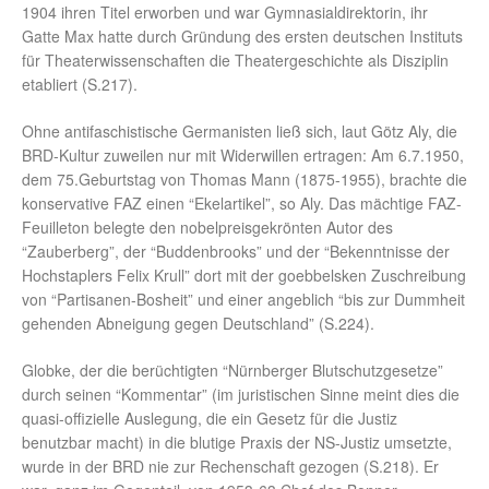
1904 ihren Titel erworben und war Gymnasialdirektorin, ihr
Gatte Max hatte durch Gründung des ersten deutschen Instituts
für Theaterwissenschaften die Theatergeschichte als Disziplin
etabliert (S.217).
Ohne antifaschistische Germanisten ließ sich, laut Götz Aly, die
BRD-Kultur zuweilen nur mit Widerwillen ertragen: Am 6.7.1950,
dem 75.Geburtstag von Thomas Mann (1875-1955), brachte die
konservative FAZ einen “Ekelartikel”, so Aly. Das mächtige FAZ-
Feuilleton belegte den nobelpreisgekrönten Autor des
“Zauberberg”, der “Buddenbrooks” und der “Bekenntnisse der
Hochstaplers Felix Krull” dort mit der goebbelsken Zuschreibung
von “Partisanen-Bosheit” und einer angeblich “bis zur Dummheit
gehenden Abneigung gegen Deutschland” (S.224).
Globke, der die berüchtigten “Nürnberger Blutschutzgesetze”
durch seinen “Kommentar” (im juristischen Sinne meint dies die
quasi-offizielle Auslegung, die ein Gesetz für die Justiz
benutzbar macht) in die blutige Praxis der NS-Justiz umsetzte,
wurde in der BRD nie zur Rechenschaft gezogen (S.218). Er