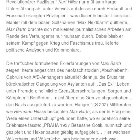
Revolutionärer Pazifisten“
Kurt Hiller
nur mühsam karge
Unterstützung ab, unter Verweis auf dessen durch Herkunft und
Erbschaft erlangten Privilegien –was dieser in bester Liberalen-
Manier mit dem bösen Spitznamen “Max Neidbarth” quittierte.
Max Barth
brachte sich mit kleinen journalistischen Arbeiten am
Rande des Verhungerns nur mühsam durch. Dabei blieb er
seinem Kampf gegen Krieg und Faschismus treu, lieferte
politische Analysen und Kommentare.
Die treffsicher formulierten Exilerfahrungen von
Max
Barth
zeigen, heute angesichts des neofaschistoiden „Abschieben!“-
Gebrülls von AfD-Anhängern aktueller denn je, die Brutalität
bürokratischer Gängelung von Asylanten auf: „Das Exil: Leben
unter Fremden; heimliche Grenzüberschreitungen; Sorgen und
Kämpfe mit Behörden… nicht über eine Grenze abgeschoben…
den Nazis ausgeliefert zu werden; Hunger;“ (S.202) Mitliteraten
wie
Hermann Hesse
besuchten
Max Barth
, als der in Prag eine
Weile einen Unterschlupf gefunden hatte, wo er poetisch seine
Erlebnisse fasste: „PRAHA 1937 Besessne Gotik, hunnisch und
gezipfelt und Hexenbauten gieblig aufgegipfelt… Hier wachsen
Völkerhass und Völkerliebe, nah beieinander gleich zwei