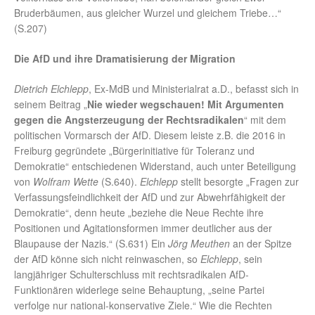
Bruderbäumen, aus gleicher Wurzel und gleichem Triebe…“
(S.207)
Die AfD und ihre Dramatisierung der Migration
Dietrich Elchlepp
, Ex-MdB und Ministerialrat a.D., befasst sich in
seinem Beitrag „
Nie wieder wegschauen! Mit Argumenten
gegen die Angsterzeugung der Rechtsradikalen
“ mit dem
politischen Vormarsch der AfD. Diesem leiste z.B. die 2016 in
Freiburg gegründete „Bürgerinitiative für Toleranz und
Demokratie“ entschiedenen Widerstand, auch unter Beteiligung
von
Wolfram Wette
(S.640).
Elchlepp
stellt besorgte „Fragen zur
Verfassungsfeindlichkeit der AfD und zur Abwehrfähigkeit der
Demokratie“, denn heute „beziehe die Neue Rechte ihre
Positionen und Agitationsformen immer deutlicher aus der
Blaupause der Nazis.“ (S.631) Ein
Jörg Meuthen
an der Spitze
der AfD könne sich nicht reinwaschen, so
Elchlepp
, sein
langjähriger Schulterschluss mit rechtsradikalen AfD-
Funktionären widerlege seine Behauptung, „seine Partei
verfolge nur national-konservative Ziele.“ Wie die Rechten