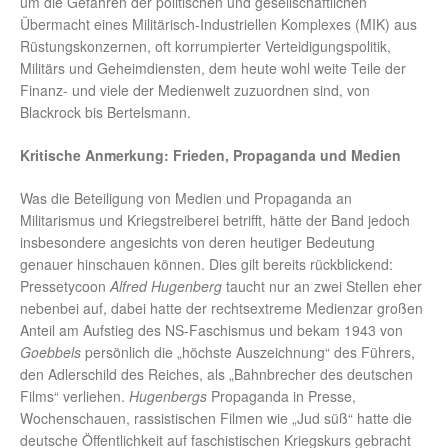
um die Gefahren der politischen und gesellschaftlichen
Übermacht eines Militärisch-Industriellen Komplexes (MIK) aus
Rüstungskonzernen, oft korrumpierter Verteidigungspolitik,
Militärs und Geheimdiensten, dem heute wohl weite Teile der
Finanz- und viele der Medienwelt zuzuordnen sind, von
Blackrock bis Bertelsmann.
Kritische Anmerkung: Frieden, Propaganda und Medien
Was die Beteiligung von Medien und Propaganda an
Militarismus und Kriegstreiberei betrifft, hätte der Band jedoch
insbesondere angesichts von deren heutiger Bedeutung
genauer hinschauen können. Dies gilt bereits rückblickend:
Pressetycoon
Alfred Hugenberg
taucht nur an zwei Stellen eher
nebenbei auf, dabei hatte der rechtsextreme Medienzar großen
Anteil am Aufstieg des NS-Faschismus und bekam 1943 von
Goebbels
persönlich die „höchste Auszeichnung“ des Führers,
den Adlerschild des Reiches, als „Bahnbrecher des deutschen
Films“ verliehen.
Hugenbergs
Propaganda in Presse,
Wochenschauen, rassistischen Filmen wie „Jud süß“ hatte die
deutsche Öffentlichkeit auf faschistischen Kriegskurs gebracht