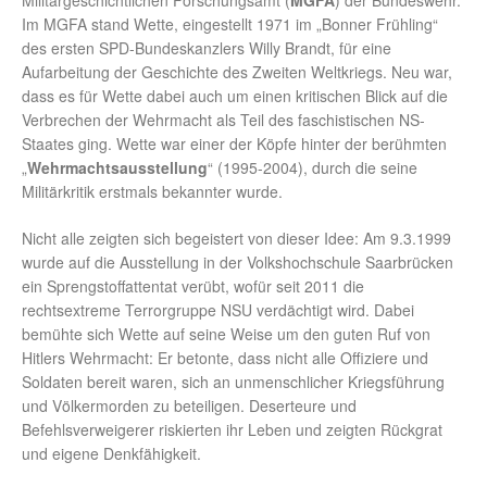
Militärgeschichtlichen Forschungsamt (
MGFA
) der Bundeswehr.
Im MGFA stand Wette, eingestellt 1971 im „Bonner Frühling“
des ersten SPD-Bundeskanzlers Willy Brandt, für eine
Aufarbeitung der Geschichte des Zweiten Weltkriegs. Neu war,
dass es für Wette dabei auch um einen kritischen Blick auf die
Verbrechen der Wehrmacht als Teil des faschistischen NS-
Staates ging. Wette war einer der Köpfe hinter der berühmten
„
Wehrmachtsausstellung
“ (1995-2004), durch die seine
Militärkritik erstmals bekannter wurde.
Nicht alle zeigten sich begeistert von dieser Idee: Am 9.3.1999
wurde auf die Ausstellung in der Volkshochschule Saarbrücken
ein Sprengstoffattentat verübt, wofür seit 2011 die
rechtsextreme Terrorgruppe NSU verdächtigt wird. Dabei
bemühte sich Wette auf seine Weise um den guten Ruf von
Hitlers Wehrmacht: Er betonte, dass nicht alle Offiziere und
Soldaten bereit waren, sich an unmenschlicher Kriegsführung
und Völkermorden zu beteiligen. Deserteure und
Befehlsverweigerer riskierten ihr Leben und zeigten Rückgrat
und eigene Denkfähigkeit.