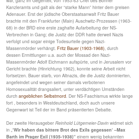
war, ganz im Gegenteil, von 1953-63 Chef des Bonner
Kanzleramts und galt als der “starke Mann” hinter dem greisen
Adenauer. Erst der jüdische Oberstaatsanwalt Fritz Bauer
brachte mit den Frankfurter (Main) Auschwitz-Prozessen (1963-
68) in der BRD eine erste zaghafte Aufarbeitung der NS-
Verbrechen in Gang; die Justiz der DDR hatte derweil Nazis
verfolgt und sogar einige Todesurteile gegen Nazi-
Massenmörder verhängt.
Fritz Bauer (1903-1968)
, durch
dessen Ermittlungen u.a. auch der Mossad den Nazi-
Massenmörder Adolf Eichmann aufspürte, und in Jerusalem vor
Gericht brachte (Hinrichtung 1962), konnte seine Arbeit nicht
fortsetzen. Bauer starb, von Altnazis, die die Justiz dominierten,
angefeindet und wegen seiner damals verbotenen
Homosexualität drangsaliert, unter verdächtigen Umständen
durch
angeblichen Selbstmord
. Der NS-Faschismus wirkte lange
fort , besonders in Westdeutschland, doch auch unsere
Gegenwart ist Teil der im Band präsentierten Debatte.
Der zweite Herausgeber
Reinhold Lütgemeier-Davin
widmet sich
in „
‘Wir haben das bittere Brot des Exils gegessen‘ –Max
Barth im Prager Exil (1935-1938)“
einem wenig bekannten