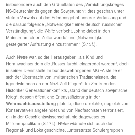
insbesondere auch den Gräueltaten des „Vernichtungskrieges
NS-Deutschlands gegen die Sowjetunion“; dies geschah unter
stetem Verweis auf das Friedensgebot unserer Verfassung und
die daraus folgende „Notwendigkeit einer deutsch-russischen
Verständigung“, die
Wette
verfocht, „ohne dabei in den
Mainstream einer ‚Zeitenwende‘ und ‚Notwendigkeit‘
gesteigerter Aufrüstung einzustimmen“ (S.13f.).
Auch
Wette
war, so die Herausgeber, „als Kind und
Heranwachsendem die ‚Russenfurcht‘ eingeredet worden“, doch
in seiner Dienststelle im bundeswehreigenen MGFA stellte er
sich der Übermacht von „militärischen Traditionalisten, die
irgendwie noch an der Nazi-Zeit hingen“. Im Zentrum des
Historiker-Generationenkonflikts „stand der deutsch-sowjetische
Krieg“, dessen öffentliche Entmystifizierung in der
Wehrmachtsausstellung
gipfelte; diese erreichte, obgleich von
Konservativen angefeindet und von Neofaschisten terrorisiert,
ein in der Geschichtswissenschaft nie dagewesenes
Millionenpublikum (S.17f.).
Wette
widmete sich auch der
Regional- und Lokalgeschichte, „unterstützte Schülergruppen