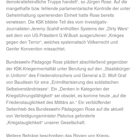
demokratiefeindliche Truppe handelt“, so Jürgen Rose. Auf die
mangelhafte bzw. fehlende parlamentarische Kontrolle der unter
Geheimhaltung operierenden Einheit hatte Rose bereits
verwiesen. Die KSK bildete Teil des vom Investigativ-
Journalisten
Jeremy Scahill
enthüllten Systems der „Dirty Wars“
seit dem von US-Präsident G.W.Bush ausgerufenen „Krieges
gegen den Terror“, welches systematisch Völkerrecht und
Genfer Konvention missachtet.
Bundeswehr-Pädagoge Rose plädiert abschließend gegenüber
der KSK-Kriegermentalität unter Berufung auf den „Staatsbürger
in Uniform“ des Friedensforschers und General a.D. Wolf Graf
von Baudissin für eine „Entmilitarisierung des soldatischen
Selbstverständnisses“. Ein „Denken in Kategorien der
Kriegsführungsfähigkeit“ sei obsolet, es komme heute „auf die
Friedenstauglichkeit des Militärs an.“ Ein verblüffender
Seitenhieb des Bundeswehr-Pädagogen Rose auf die aktuell
von Verteidigungsminister Pistorius geforderte
„Kriegstauglichkeit“ unserer Gesellschaft.
Weitere Beiträge beschreiben das Ringen von Kriegs-