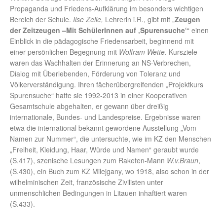
Propaganda und Friedens-Aufklärung im besonders wichtigen
Bereich der Schule.
Ilse Zelle,
Lehrerin i.R., gibt mit „
Zeugen
der Zeitzeugen –Mit SchülerInnen auf ‚Spurensuche‘
“ einen
Einblick in die pädagogische Friedensarbeit, beginnend mit
einer persönlichen Begegnung mit
Wolfram Wette
. Kursziele
waren das Wachhalten der Erinnerung an NS-Verbrechen,
Dialog mit Überlebenden, Förderung von Toleranz und
Völkerverständigung. Ihren fächerübergreifenden „Projektkurs
Spurensuche“ hatte sie 1992-2013 in einer Kooperativen
Gesamtschule abgehalten, er gewann über dreißig
internationale, Bundes- und Landespreise. Ergebnisse waren
etwa die international bekannt gewordene Ausstellung „Vom
Namen zur Nummer“, die untersuchte, wie im KZ den Menschen
„Freiheit, Kleidung, Haar, Würde und Namen“ geraubt wurde
(S.417), szenische Lesungen zum Raketen-Mann
W.v.Braun
,
(S.430), ein Buch zum KZ Milejgany, wo 1918, also schon in der
wilhelminischen Zeit, französische Zivilisten unter
unmenschlichen Bedingungen in Litauen inhaftiert waren
(S.433).