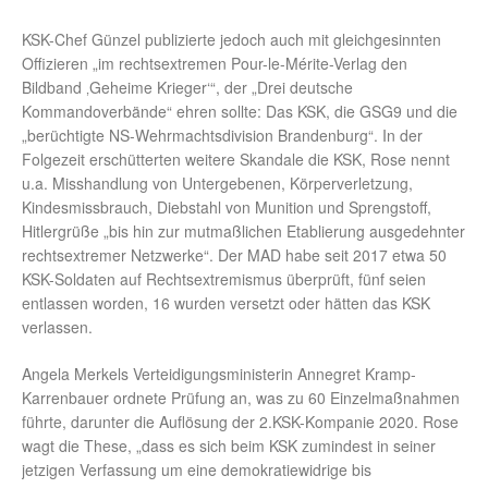
KSK-Chef Günzel publizierte jedoch auch mit gleichgesinnten
Offizieren „im rechtsextremen Pour-le-Mérite-Verlag den
Bildband ‚Geheime Krieger‘“, der „Drei deutsche
Kommandoverbände“ ehren sollte: Das KSK, die GSG9 und die
„berüchtigte NS-Wehrmachtsdivision Brandenburg“. In der
Folgezeit erschütterten weitere Skandale die KSK, Rose nennt
u.a. Misshandlung von Untergebenen, Körperverletzung,
Kindesmissbrauch, Diebstahl von Munition und Sprengstoff,
Hitlergrüße „bis hin zur mutmaßlichen Etablierung ausgedehnter
rechtsextremer Netzwerke“. Der MAD habe seit 2017 etwa 50
KSK-Soldaten auf Rechtsextremismus überprüft, fünf seien
entlassen worden, 16 wurden versetzt oder hätten das KSK
verlassen.
Angela Merkels Verteidigungsministerin Annegret Kramp-
Karrenbauer ordnete Prüfung an, was zu 60 Einzelmaßnahmen
führte, darunter die Auflösung der 2.KSK-Kompanie 2020. Rose
wagt die These, „dass es sich beim KSK zumindest in seiner
jetzigen Verfassung um eine demokratiewidrige bis