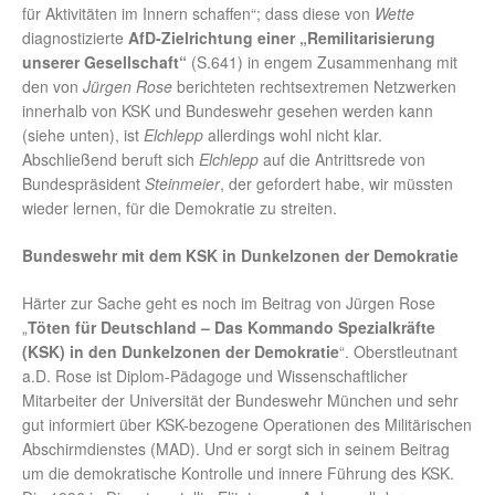
für Aktivitäten im Innern schaffen“; dass diese von
Wette
diagnostizierte
AfD-Zielrichtung einer „Remilitarisierung
unserer Gesellschaft“
(S.641) in engem Zusammenhang mit
den von
Jürgen Rose
berichteten rechtsextremen Netzwerken
innerhalb von KSK und Bundeswehr gesehen werden kann
(siehe unten), ist
Elchlepp
allerdings wohl nicht klar.
Abschließend beruft sich
Elchlepp
auf die Antrittsrede von
Bundespräsident
Steinmeier
, der gefordert habe, wir müssten
wieder lernen, für die Demokratie zu streiten.
Bundeswehr mit dem KSK in Dunkelzonen der Demokratie
Härter zur Sache geht es noch im Beitrag von Jürgen Rose
„
Töten für Deutschland – Das Kommando Spezialkräfte
(KSK) in den Dunkelzonen der Demokratie
“. Oberstleutnant
a.D. Rose ist Diplom-Pädagoge und Wissenschaftlicher
Mitarbeiter der Universität der Bundeswehr München und sehr
gut informiert über KSK-bezogene Operationen des Militärischen
Abschirmdienstes (MAD). Und er sorgt sich in seinem Beitrag
um die demokratische Kontrolle und innere Führung des KSK.