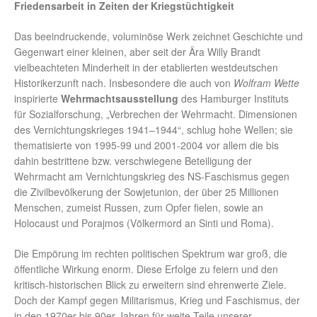
Friedensarbeit in Zeiten der Kriegstüchtigkeit
Das beeindruckende, voluminöse Werk zeichnet Geschichte und
Gegenwart einer kleinen, aber seit der Ära Willy Brandt
vielbeachteten Minderheit in der etablierten westdeutschen
Historikerzunft nach. Insbesondere die auch von
Wolfram Wette
inspirierte
Wehrmachtsausstellung
des Hamburger Instituts
für Sozialforschung, „Verbrechen der Wehrmacht. Dimensionen
des Vernichtungskrieges 1941–1944“, schlug hohe Wellen; sie
thematisierte von 1995-99 und 2001-2004 vor allem die bis
dahin bestrittene bzw. verschwiegene Beteiligung der
Wehrmacht am Vernichtungskrieg des NS-Faschismus gegen
die Zivilbevölkerung der Sowjetunion, der über 25 Millionen
Menschen, zumeist Russen, zum Opfer fielen, sowie an
Holocaust und Porajmos (Völkermord an Sinti und Roma).
Die Empörung im rechten politischen Spektrum war groß, die
öffentliche Wirkung enorm. Diese Erfolge zu feiern und den
kritisch-historischen Blick zu erweitern sind ehrenwerte Ziele.
Doch der Kampf gegen Militarismus, Krieg und Faschismus, der
in den 1970er bis 90er-Jahren für weite Teile unserer