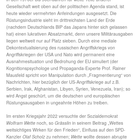
Gesellschaft weit oben auf der politischen Agenda stand, ist
heute wieder vermehrten Anfeindungen ausgesetzt. Die
Rüstungsindustrie sieht im drittreichsten Land der Erde
(nachdem Deutschlands BIP das Japans hinter sich gelassen
hat) einen lukrativen Absatzmarkt, denn unsere Militärausgaben
liegen weltweit nur auf Platz sieben. Durch eine mediale
Dekontextualisierung des russischen Angriffskriegs von
Angriffskriegen der USA und Nato wird permanent eine
Ausnahmesituation und Bedrohung der EU simuliert (der
Kognitionspsychologe und Propaganda-Experte Prof. Rainer
Mausfeld spricht von Manipulation durch „Fragmentierung“ von
Nachrichten, hier bezüglich der US-Angriffskriege auf z.B.
Serbien, Irak, Afghanistan, Libyen, Syrien, Venezuela, Iran); so
wird Angst geschürt, um die deutschen und europäischen
Rüstungsausgaben in ungeahnte Höhen zu treiben.
Im ersten Kriegsjahr 2022 versuchte der Sozialdemokrat
Wolfram Wette
noch, so
Grässlin
in seinem Beitrag „Wettes
weitsichtiges Wirken für den Frieden“, Einfluss auf den SPD-
Kanzler
Olaf Scholz
zu nehmen;
Wette
wollte dessen abrupte