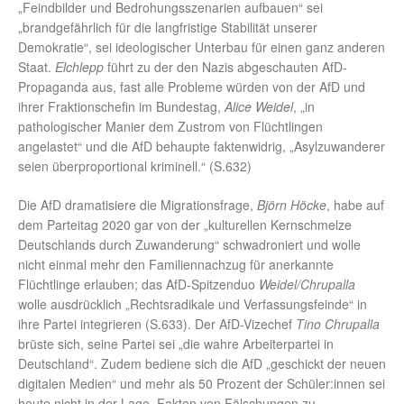
„Feindbilder und Bedrohungsszenarien aufbauen“ sei
„brandgefährlich für die langfristige Stabilität unserer
Demokratie“, sei ideologischer Unterbau für einen ganz anderen
Staat.
Elchlepp
führt zu der den Nazis abgeschauten AfD-
Propaganda aus, fast alle Probleme würden von der AfD und
ihrer Fraktionschefin im Bundestag,
Alice Weidel
, „in
pathologischer Manier dem Zustrom von Flüchtlingen
angelastet“ und die AfD behaupte faktenwidrig, „Asylzuwanderer
seien überproportional kriminell.“ (S.632)
Die AfD dramatisiere die Migrationsfrage,
Björn Höcke
, habe auf
dem Parteitag 2020 gar von der „kulturellen Kernschmelze
Deutschlands durch Zuwanderung“ schwadroniert und wolle
nicht einmal mehr den Familiennachzug für anerkannte
Flüchtlinge erlauben; das AfD-Spitzenduo
Weidel/Chrupalla
wolle ausdrücklich „Rechtsradikale und Verfassungsfeinde“ in
ihre Partei integrieren (S.633). Der AfD-Vizechef
Tino Chrupalla
brüste sich, seine Partei sei „die wahre Arbeiterpartei in
Deutschland“. Zudem bediene sich die AfD „geschickt der neuen
digitalen Medien“ und mehr als 50 Prozent der Schüler:innen sei
heute nicht in der Lage, Fakten von Fälschungen zu