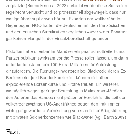
zerplatzte (Boemcken u.a. 2023). Medial wurde diese Sensation
regelrecht vertuscht und so professionell abgewiegelt, dass nur
wenige überhaupt davon hörten: Experten der weltberühmten
Regenbogen-NGO hatten die deutschen mit den französischen
und den britischen Streitkräften verglichen –aber wider Erwarten
gar keinen Mangel in der Einsatzbereitschaft gefunden.
Pistorius hatte offenbar im Manöver ein paar schrottreife Puma-
Panzer publikumswirksam vor die Presse rollen lassen, um dann
unter lautem Jammern 100 Extra-Milliarden für Aufrüstung
einzufordern. Die Rüstungs-Investoren bei Blackrock, deren Ex-
Bediensteter jetzt Bundeskanzler ist, können sich über
explodierende Börsenkurse und Profite freuen. Ein weiterer,
womöglich wegen geringer Beachtung in Mainstream-Medien
den Autoren des Bandes nicht präsenter Bereich ist die seit dem
völkerrechtswidrigen US-Angriffskrieg gegen den Irak immer
wichtiger gewordene Vermischung von staatlicher Kriegsführung
mit privaten Söldnerkonzernen wie Blackwater (vgl. Barth 2009).
Fazit