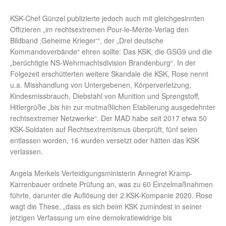
KSK-Chef Günzel publizierte jedoch auch mit gleichgesinnten
Offizieren „im rechtsextremen Pour-le-Mérite-Verlag den
Bildband ‚Geheime Krieger‘“, der „Drei deutsche
Kommandoverbände“ ehren sollte: Das KSK, die GSG9 und die
„berüchtigte NS-Wehrmachtsdivision Brandenburg“. In der
Folgezeit erschütterten weitere Skandale die KSK, Rose nennt
u.a. Misshandlung von Untergebenen, Körperverletzung,
Kindesmissbrauch, Diebstahl von Munition und Sprengstoff,
Hitlergrüße „bis hin zur mutmaßlichen Etablierung ausgedehnter
rechtsextremer Netzwerke“. Der MAD habe seit 2017 etwa 50
KSK-Soldaten auf Rechtsextremismus überprüft, fünf seien
entlassen worden, 16 wurden versetzt oder hätten das KSK
verlassen.
Angela Merkels Verteidigungsministerin Annegret Kramp-
Karrenbauer ordnete Prüfung an, was zu 60 Einzelmaßnahmen
führte, darunter die Auflösung der 2.KSK-Kompanie 2020. Rose
wagt die These, „dass es sich beim KSK zumindest in seiner
jetzigen Verfassung um eine demokratiewidrige bis