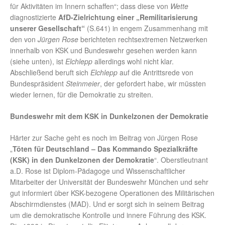
für Aktivitäten im Innern schaffen“; dass diese von
Wette
diagnostizierte
AfD-Zielrichtung einer „Remilitarisierung
unserer Gesellschaft“
(S.641) in engem Zusammenhang mit
den von
Jürgen Rose
berichteten rechtsextremen Netzwerken
innerhalb von KSK und Bundeswehr gesehen werden kann
(siehe unten), ist
Elchlepp
allerdings wohl nicht klar.
Abschließend beruft sich
Elchlepp
auf die Antrittsrede von
Bundespräsident
Steinmeier
, der gefordert habe, wir müssten
wieder lernen, für die Demokratie zu streiten.
Bundeswehr mit dem KSK in Dunkelzonen der Demokratie
Härter zur Sache geht es noch im Beitrag von Jürgen Rose
„
Töten für Deutschland – Das Kommando Spezialkräfte
(KSK) in den Dunkelzonen der Demokratie
“. Oberstleutnant
a.D. Rose ist Diplom-Pädagoge und Wissenschaftlicher
Mitarbeiter der Universität der Bundeswehr München und sehr
gut informiert über KSK-bezogene Operationen des Militärischen
Abschirmdienstes (MAD). Und er sorgt sich in seinem Beitrag
um die demokratische Kontrolle und innere Führung des KSK.