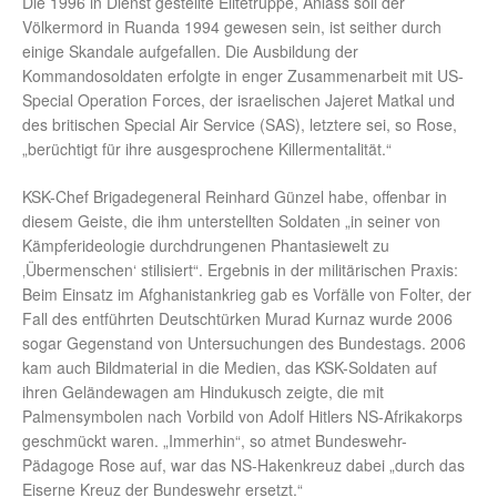
Die 1996 in Dienst gestellte Elitetruppe, Anlass soll der
Völkermord in Ruanda 1994 gewesen sein, ist seither durch
einige Skandale aufgefallen. Die Ausbildung der
Kommandosoldaten erfolgte in enger Zusammenarbeit mit US-
Special Operation Forces, der israelischen Jajeret Matkal und
des britischen Special Air Service (SAS), letztere sei, so Rose,
„berüchtigt für ihre ausgesprochene Killermentalität.“
KSK-Chef Brigadegeneral Reinhard Günzel habe, offenbar in
diesem Geiste, die ihm unterstellten Soldaten „in seiner von
Kämpferideologie durchdrungenen Phantasiewelt zu
‚Übermenschen‘ stilisiert“. Ergebnis in der militärischen Praxis:
Beim Einsatz im Afghanistankrieg gab es Vorfälle von Folter, der
Fall des entführten Deutschtürken Murad Kurnaz wurde 2006
sogar Gegenstand von Untersuchungen des Bundestags. 2006
kam auch Bildmaterial in die Medien, das KSK-Soldaten auf
ihren Geländewagen am Hindukusch zeigte, die mit
Palmensymbolen nach Vorbild von Adolf Hitlers NS-Afrikakorps
geschmückt waren. „Immerhin“, so atmet Bundeswehr-
Pädagoge Rose auf, war das NS-Hakenkreuz dabei „durch das
Eiserne Kreuz der Bundeswehr ersetzt.“