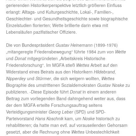
gerierenden Historikerperspektive letztlich größeren Einfluss
erlangt: Alltags- und Kulturgeschichte, Lokal-, Familien-,
Geschlechter- und Gesundheitsgeschichte sowie biographische
Einzelstudien florierten; Wette brillierte darin etwa mit
Lebensläufen pazifistischer Offiziere.
Die von Bundespräsident
Gustav Heinemann
(1899-1976)
„mitangeregte Friedensbewegung“ führte 1984 zum von
Wette
und
Donat
mitgegründeten „Arbeitskreis Historische
Friedensforschung“. Im MGFA stieß
Wettes
Arbeit auf den
Widerstand eines Beirats aus den Historikern
Hildebrand,
Nipperdey
und
Stürmer
, die sich weigern wollten,
Wettes
Biographie des umstrittenen Sozialdemokraten
Gustav Noske
zu
publizieren. -Diese Episode führt
Donat
in einem anderen
Beitrag zum vorliegenden Band dahingehend weiter aus, dass
der dem MGFA erteilte Forschungsauftrag seitens
Verteidigungsminister
Georg Leber
(SPD) und SPD-
Parteivorstand
Hans Koschnik
kam, um
Noske
historisch zu
rehabilitieren; da hatte man evtl. auf vorauseilenden Gehorsam
gesetzt, aber die Rechnung ohne
Wettes
Unbestechlichkeit