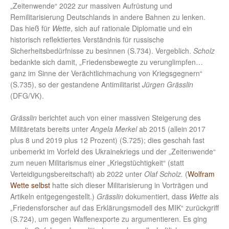
„Zeitenwende“ 2022 zur massiven Aufrüstung und
Remilitarisierung Deutschlands in andere Bahnen zu lenken.
Das hieß für
Wette
, sich auf rationale Diplomatie und ein
historisch reflektiertes Verständnis für russische
Sicherheitsbedürfnisse zu besinnen (S.734). Vergeblich.
Scholz
bedankte sich damit, „Friedensbewegte zu verunglimpfen…
ganz im Sinne der Verächtlichmachung von Kriegsgegnern“
(S.735), so der gestandene Antimilitarist
Jürgen Grässlin
(DFG/VK).
Grässlin
berichtet auch von einer massiven Steigerung des
Militäretats bereits unter
Angela Merkel
ab 2015 (allein 2017
plus 8 und 2019 plus 12 Prozent) (S.725); dies geschah fast
unbemerkt im Vorfeld des Ukrainekriegs und der „Zeitenwende“
zum neuen Militarismus einer „Kriegstüchtigkeit“ (statt
Verteidigungsbereitschaft) ab 2022 unter
Olaf Scholz.
(
Wolfram
Wette selbst
hatte sich dieser Militarisierung in Vorträgen und
Artikeln entgegengestellt.)
Grässlin
dokumentiert, dass
Wette
als
„Friedensforscher auf das Erklärungsmodell des MIK“ zurückgriff
(S.724), um gegen Waffenexporte zu argumentieren. Es ging