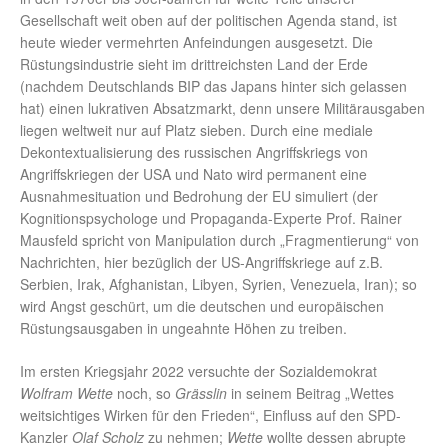
Gesellschaft weit oben auf der politischen Agenda stand, ist
heute wieder vermehrten Anfeindungen ausgesetzt. Die
Rüstungsindustrie sieht im drittreichsten Land der Erde
(nachdem Deutschlands BIP das Japans hinter sich gelassen
hat) einen lukrativen Absatzmarkt, denn unsere Militärausgaben
liegen weltweit nur auf Platz sieben. Durch eine mediale
Dekontextualisierung des russischen Angriffskriegs von
Angriffskriegen der USA und Nato wird permanent eine
Ausnahmesituation und Bedrohung der EU simuliert (der
Kognitionspsychologe und Propaganda-Experte Prof. Rainer
Mausfeld spricht von Manipulation durch „Fragmentierung“ von
Nachrichten, hier bezüglich der US-Angriffskriege auf z.B.
Serbien, Irak, Afghanistan, Libyen, Syrien, Venezuela, Iran); so
wird Angst geschürt, um die deutschen und europäischen
Rüstungsausgaben in ungeahnte Höhen zu treiben.
Im ersten Kriegsjahr 2022 versuchte der Sozialdemokrat
Wolfram Wette
noch, so
Grässlin
in seinem Beitrag „Wettes
weitsichtiges Wirken für den Frieden“, Einfluss auf den SPD-
Kanzler
Olaf Scholz
zu nehmen;
Wette
wollte dessen abrupte