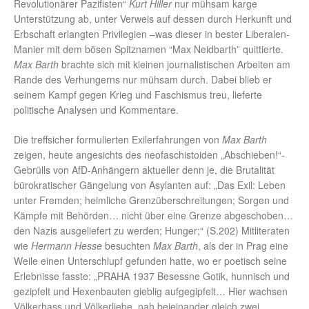
Revolutionärer Pazifisten“
Kurt Hiller
nur mühsam karge
Unterstützung ab, unter Verweis auf dessen durch Herkunft und
Erbschaft erlangten Privilegien –was dieser in bester Liberalen-
Manier mit dem bösen Spitznamen “Max Neidbarth” quittierte.
Max Barth
brachte sich mit kleinen journalistischen Arbeiten am
Rande des Verhungerns nur mühsam durch. Dabei blieb er
seinem Kampf gegen Krieg und Faschismus treu, lieferte
politische Analysen und Kommentare.
Die treffsicher formulierten Exilerfahrungen von
Max
Barth
zeigen, heute angesichts des neofaschistoiden „Abschieben!“-
Gebrülls von AfD-Anhängern aktueller denn je, die Brutalität
bürokratischer Gängelung von Asylanten auf: „Das Exil: Leben
unter Fremden; heimliche Grenzüberschreitungen; Sorgen und
Kämpfe mit Behörden… nicht über eine Grenze abgeschoben…
den Nazis ausgeliefert zu werden; Hunger;“ (S.202) Mitliteraten
wie
Hermann Hesse
besuchten
Max Barth
, als der in Prag eine
Weile einen Unterschlupf gefunden hatte, wo er poetisch seine
Erlebnisse fasste: „PRAHA 1937 Besessne Gotik, hunnisch und
gezipfelt und Hexenbauten gieblig aufgegipfelt… Hier wachsen
Völkerhass und Völkerliebe, nah beieinander gleich zwei