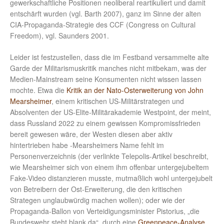
gewerkschaftliche Positionen neoliberal reartikuliert und damit
entschärft wurden (vgl. Barth 2007), ganz im Sinne der alten
CIA-Propaganda-Strategie des CCF (Congress on Cultural
Freedom), vgl. Saunders 2001.
Leider ist festzustellen, dass die im Festband versammelte alte
Garde der Militarismuskritik manches nicht mitbekam, was der
Medien-Mainstream seine Konsumenten nicht wissen lassen
mochte. Etwa die
Kritik an der Nato-Osterweiterung von John
Mearsheimer
, einem kritischen US-Militärstrategen und
Absolventen der US-Elite-Militärakademie Westpoint, der meint,
dass Russland 2022 zu einem gewissen Kompromissfrieden
bereit gewesen wäre, der Westen diesen aber aktiv
hintertrieben habe -Mearsheimers Name fehlt im
Personenverzeichnis (der verlinkte Telepolis-Artikel beschreibt,
wie Mearsheimer sich von einem ihm offenbar untergejubeltem
Fake-Video distanzieren musste, mutmaßlich wohl untergejubelt
von Betreibern der Ost-Erweiterung, die den kritischen
Strategen unglaubwürdig machen wollen); oder wie der
Propaganda-Ballon von Verteidigungsminister Pistorius, „die
Bundeswehr steht blank da“, durch eine
Greenpeace-Analyse