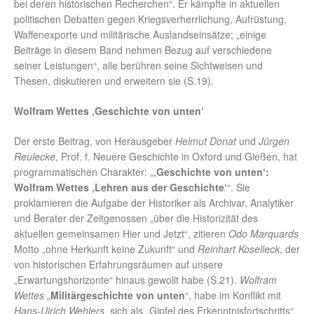
bei deren historischen Recherchen“. Er kämpfte in aktuellen
politischen Debatten gegen Kriegsverherrlichung, Aufrüstung,
Waffenexporte und militärische Auslandseinsätze; „einige
Beiträge in diesem Band nehmen Bezug auf verschiedene
seiner Leistungen“, alle berühren seine Sichtweisen und
Thesen, diskutieren und erweitern sie (S.19).
Wolfram Wettes ‚Geschichte von unten‘
Der erste Beitrag, von Herausgeber
Helmut Donat
und
Jürgen
Reulecke
, Prof. f. Neuere Geschichte in Oxford und Gießen, hat
programmatischen Charakter: „
‚Geschichte von unten‘:
Wolfram Wettes ‚Lehren aus der Geschichte‘
“. Sie
proklamieren die Aufgabe der Historiker als Archivar, Analytiker
und Berater der Zeitgenossen „über die Historizität des
aktuellen gemeinsamen Hier und Jetzt“, zitieren
Odo Marquards
Motto „ohne Herkunft keine Zukunft“ und
Reinhart Koselleck
, der
von historischen Erfahrungsräumen auf unsere
„Erwartungshorizonte“ hinaus gewollt habe (S.21).
Wolfram
Wettes
„
Militärgeschichte von unten
“, habe im Konflikt mit
Hans-Ulrich Wehlers
, sich als „Gipfel des Erkenntnisfortschritts“