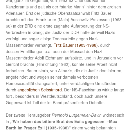
war, ganz im Gegenteil, von 1953-63 Chef des Bonner
Kanzleramts und galt als der “starke Mann” hinter dem greisen
Adenauer. Erst der jüdische Oberstaatsanwalt Fritz Bauer
brachte mit den Frankfurter (Main) Auschwitz-Prozessen (1963-
68) in der BRD eine erste zaghafte Aufarbeitung der NS-
Verbrechen in Gang; die Justiz der DDR hatte derweil Nazis
verfolgt und sogar einige Todesurteile gegen Nazi-
Massenmörder verhängt.
Fritz Bauer (1903-1968)
, durch
dessen Ermittlungen u.a. auch der Mossad den Nazi-
Massenmörder Adolf Eichmann aufspürte, und in Jerusalem vor
Gericht brachte (Hinrichtung 1962), konnte seine Arbeit nicht
fortsetzen. Bauer starb, von Altnazis, die die Justiz dominierten,
angefeindet und wegen seiner damals verbotenen
Homosexualität drangsaliert, unter verdächtigen Umständen
durch
angeblichen Selbstmord
. Der NS-Faschismus wirkte lange
fort , besonders in Westdeutschland, doch auch unsere
Gegenwart ist Teil der im Band präsentierten Debatte.
Der zweite Herausgeber
Reinhold Lütgemeier-Davin
widmet sich
in „
‘Wir haben das bittere Brot des Exils gegessen‘ –Max
Barth im Prager Exil (1935-1938)“
einem wenig bekannten