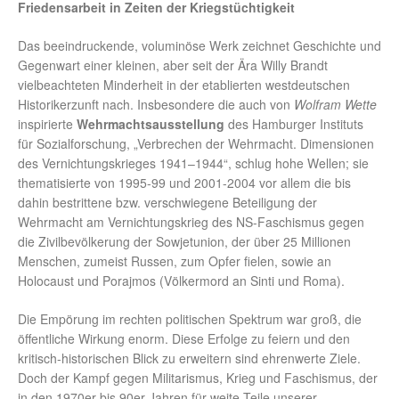
Friedensarbeit in Zeiten der Kriegstüchtigkeit
Das beeindruckende, voluminöse Werk zeichnet Geschichte und
Gegenwart einer kleinen, aber seit der Ära Willy Brandt
vielbeachteten Minderheit in der etablierten westdeutschen
Historikerzunft nach. Insbesondere die auch von
Wolfram Wette
inspirierte
Wehrmachtsausstellung
des Hamburger Instituts
für Sozialforschung, „Verbrechen der Wehrmacht. Dimensionen
des Vernichtungskrieges 1941–1944“, schlug hohe Wellen; sie
thematisierte von 1995-99 und 2001-2004 vor allem die bis
dahin bestrittene bzw. verschwiegene Beteiligung der
Wehrmacht am Vernichtungskrieg des NS-Faschismus gegen
die Zivilbevölkerung der Sowjetunion, der über 25 Millionen
Menschen, zumeist Russen, zum Opfer fielen, sowie an
Holocaust und Porajmos (Völkermord an Sinti und Roma).
Die Empörung im rechten politischen Spektrum war groß, die
öffentliche Wirkung enorm. Diese Erfolge zu feiern und den
kritisch-historischen Blick zu erweitern sind ehrenwerte Ziele.
Doch der Kampf gegen Militarismus, Krieg und Faschismus, der
in den 1970er bis 90er-Jahren für weite Teile unserer