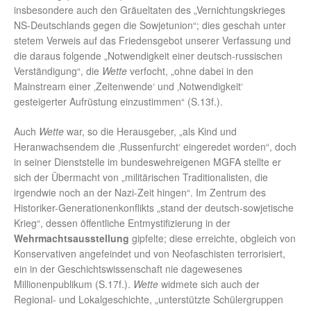
insbesondere auch den Gräueltaten des „Vernichtungskrieges
NS-Deutschlands gegen die Sowjetunion“; dies geschah unter
stetem Verweis auf das Friedensgebot unserer Verfassung und
die daraus folgende „Notwendigkeit einer deutsch-russischen
Verständigung“, die
Wette
verfocht, „ohne dabei in den
Mainstream einer ‚Zeitenwende‘ und ‚Notwendigkeit‘
gesteigerter Aufrüstung einzustimmen“ (S.13f.).
Auch
Wette
war, so die Herausgeber, „als Kind und
Heranwachsendem die ‚Russenfurcht‘ eingeredet worden“, doch
in seiner Dienststelle im bundeswehreigenen MGFA stellte er
sich der Übermacht von „militärischen Traditionalisten, die
irgendwie noch an der Nazi-Zeit hingen“. Im Zentrum des
Historiker-Generationenkonflikts „stand der deutsch-sowjetische
Krieg“, dessen öffentliche Entmystifizierung in der
Wehrmachtsausstellung
gipfelte; diese erreichte, obgleich von
Konservativen angefeindet und von Neofaschisten terrorisiert,
ein in der Geschichtswissenschaft nie dagewesenes
Millionenpublikum (S.17f.).
Wette
widmete sich auch der
Regional- und Lokalgeschichte, „unterstützte Schülergruppen