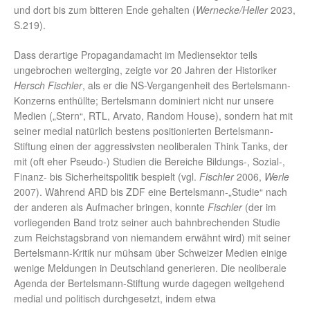
und dort bis zum bitteren Ende gehalten (
Wernecke/Heller
2023,
S.219).
Dass derartige Propagandamacht im Mediensektor teils
ungebrochen weiterging, zeigte vor 20 Jahren der Historiker
Hersch Fischler
, als er die NS-Vergangenheit des Bertelsmann-
Konzerns enthüllte; Bertelsmann dominiert nicht nur unsere
Medien („Stern“, RTL, Arvato, Random House), sondern hat mit
seiner medial natürlich bestens positionierten Bertelsmann-
Stiftung einen der aggressivsten neoliberalen Think Tanks, der
mit (oft eher Pseudo-) Studien die Bereiche Bildungs-, Sozial-,
Finanz- bis Sicherheitspolitik bespielt (vgl.
Fischler
2006,
Werle
2007). Während ARD bis ZDF eine Bertelsmann-„Studie“ nach
der anderen als Aufmacher bringen, konnte
Fischler
(der im
vorliegenden Band trotz seiner auch bahnbrechenden Studie
zum Reichstagsbrand von niemandem erwähnt wird) mit seiner
Bertelsmann-Kritik nur mühsam über Schweizer Medien einige
wenige Meldungen in Deutschland generieren. Die neoliberale
Agenda der Bertelsmann-Stiftung wurde dagegen weitgehend
medial und politisch durchgesetzt, indem etwa