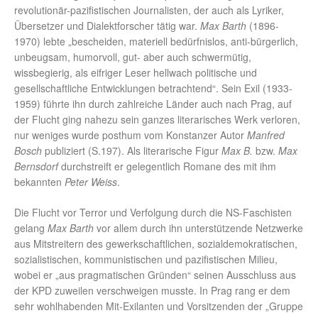
revolutionär-pazifistischen Journalisten, der auch als Lyriker,
Übersetzer und Dialektforscher tätig war.
Max Barth
(1896-
1970) lebte „bescheiden, materiell bedürfnislos, anti-bürgerlich,
unbeugsam, humorvoll, gut- aber auch schwermütig,
wissbegierig, als eifriger Leser hellwach politische und
gesellschaftliche Entwicklungen betrachtend“. Sein Exil (1933-
1959) führte ihn durch zahlreiche Länder auch nach Prag, auf
der Flucht ging nahezu sein ganzes literarisches Werk verloren,
nur weniges wurde posthum vom Konstanzer Autor
Manfred
Bosch
publiziert (S.197). Als literarische Figur
Max B.
bzw.
Max
Bernsdorf
durchstreift er gelegentlich Romane des mit ihm
bekannten
Peter Weiss
.
Die Flucht vor Terror und Verfolgung durch die NS-Faschisten
gelang
Max Barth
vor allem durch ihn unterstützende Netzwerke
aus Mitstreitern des gewerkschaftlichen, sozialdemokratischen,
sozialistischen, kommunistischen und pazifistischen Milieu,
wobei er „aus pragmatischen Gründen“ seinen Ausschluss aus
der KPD zuweilen verschweigen musste. In Prag rang er dem
sehr wohlhabenden Mit-Exilanten und Vorsitzenden der „Gruppe