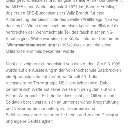
Militärgeschichtlichen Forschungsamt (
MGFA
) der Bundeswehr.
Im MGFA stand Wette, eingestellt 1971 im „Bonner Frühling“
des ersten SPD-Bundeskanzlers Willy Brandt, für eine
Aufarbeitung der Geschichte des Zweiten Weltkriegs. Neu war,
dass es für Wette dabei auch um einen kritischen Blick auf die
Verbrechen der Wehrmacht als Teil des faschistischen NS-
Staates ging. Wette war einer der Köpfe hinter der berühmten
„
Wehrmachtsausstellung
“ (1995-2004), durch die seine
Militärkritik erstmals bekannter wurde.
Nicht alle zeigten sich begeistert von dieser Idee: Am 9.3.1999
wurde auf die Ausstellung in der Volkshochschule Saarbrücken
ein Sprengstoffattentat verübt, wofür seit 2011 die
rechtsextreme Terrorgruppe NSU verdächtigt wird. Dabei
bemühte sich Wette auf seine Weise um den guten Ruf von
Hitlers Wehrmacht: Er betonte, dass nicht alle Offiziere und
Soldaten bereit waren, sich an unmenschlicher Kriegsführung
und Völkermorden zu beteiligen. Deserteure und
Befehlsverweigerer riskierten ihr Leben und zeigten Rückgrat
und eigene Denkfähigkeit.