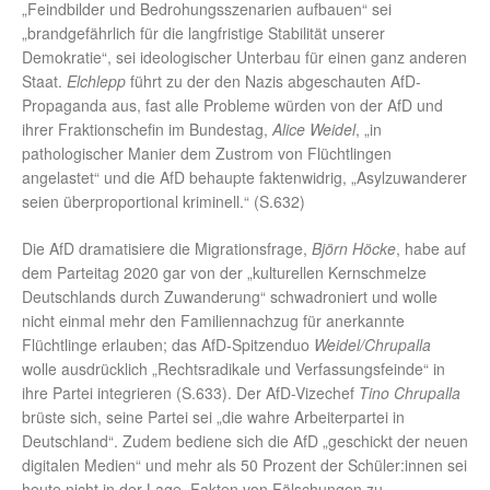
„Feindbilder und Bedrohungsszenarien aufbauen“ sei
„brandgefährlich für die langfristige Stabilität unserer
Demokratie“, sei ideologischer Unterbau für einen ganz anderen
Staat.
Elchlepp
führt zu der den Nazis abgeschauten AfD-
Propaganda aus, fast alle Probleme würden von der AfD und
ihrer Fraktionschefin im Bundestag,
Alice Weidel
, „in
pathologischer Manier dem Zustrom von Flüchtlingen
angelastet“ und die AfD behaupte faktenwidrig, „Asylzuwanderer
seien überproportional kriminell.“ (S.632)
Die AfD dramatisiere die Migrationsfrage,
Björn Höcke
, habe auf
dem Parteitag 2020 gar von der „kulturellen Kernschmelze
Deutschlands durch Zuwanderung“ schwadroniert und wolle
nicht einmal mehr den Familiennachzug für anerkannte
Flüchtlinge erlauben; das AfD-Spitzenduo
Weidel/Chrupalla
wolle ausdrücklich „Rechtsradikale und Verfassungsfeinde“ in
ihre Partei integrieren (S.633). Der AfD-Vizechef
Tino Chrupalla
brüste sich, seine Partei sei „die wahre Arbeiterpartei in
Deutschland“. Zudem bediene sich die AfD „geschickt der neuen
digitalen Medien“ und mehr als 50 Prozent der Schüler:innen sei
heute nicht in der Lage, Fakten von Fälschungen zu