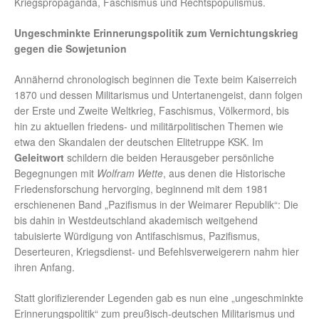
Kriegspropaganda, Faschismus und Rechtspopulismus.
Ungeschminkte Erinnerungspolitik zum Vernichtungskrieg
gegen die Sowjetunion
Annähernd chronologisch beginnen die Texte beim Kaiserreich
1870 und dessen Militarismus und Untertanengeist, dann folgen
der Erste und Zweite Weltkrieg, Faschismus, Völkermord, bis
hin zu aktuellen friedens- und militärpolitischen Themen wie
etwa den Skandalen der deutschen Elitetruppe KSK. Im
Geleitwort
schildern die beiden Herausgeber persönliche
Begegnungen mit
Wolfram Wette
, aus denen die Historische
Friedensforschung hervorging, beginnend mit dem 1981
erschienenen Band „Pazifismus in der Weimarer Republik“: Die
bis dahin in Westdeutschland akademisch weitgehend
tabuisierte Würdigung von Antifaschismus, Pazifismus,
Deserteuren, Kriegsdienst- und Befehlsverweigerern nahm hier
ihren Anfang.
Statt glorifizierender Legenden gab es nun eine „ungeschminkte
Erinnerungspolitik“ zum preußisch-deutschen Militarismus und