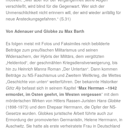
verschließt, wird blind für die Gegenwart. Wer sich der
Unmenschlichkeit nicht erinnern will, der wird wieder anfällig für
neue Ansteckungsgefahren.“ (S.31)
Von Adenauer und Globke zu Max Barth
Es folgen meist mit Fotos und Faksimiles reich bebilderte
Beiträge zum preußischen Militarismus und seinen
Widersachern, der Hybris der Militärs, dem vergötzten
„Heldentod“, der geschmähten Kriegsdienstverweigerung, bis
hin zu
Heinrich Manns
Roman „Der Untertan“. Dann kommen
Beiträge zu NS-Faschismus und Zweitem Weltkrieg, die Wettes
„Geschichte von unten“ weiterführen. Der bekannte Historiker
Götz Aly
befasst sich in seinem Kapitel “
Max Herrman –1942
ermordet, im Osten geehrt, im Westen vergessen
” mit dem
mörderischen Wirken von Hitlers Rassen-Juristen
Hans Globke
(1898-1973) und dem Ehepaar Herrmann, die Opfer der NS-
Gesetze wurden. Globkes juristische Arbeit führte auch zur
Ermordung der promovierten Germanistin, Helene Herrmann, in
Auschwitz. Sie hatte als erste verheiratete Frau in Deutschland