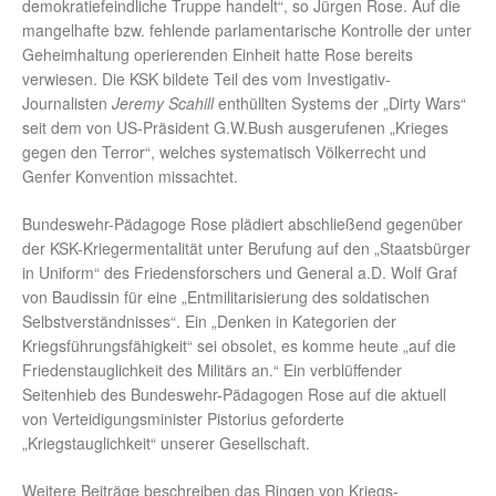
demokratiefeindliche Truppe handelt“, so Jürgen Rose. Auf die
mangelhafte bzw. fehlende parlamentarische Kontrolle der unter
Geheimhaltung operierenden Einheit hatte Rose bereits
verwiesen. Die KSK bildete Teil des vom Investigativ-
Journalisten
Jeremy Scahill
enthüllten Systems der „Dirty Wars“
seit dem von US-Präsident G.W.Bush ausgerufenen „Krieges
gegen den Terror“, welches systematisch Völkerrecht und
Genfer Konvention missachtet.
Bundeswehr-Pädagoge Rose plädiert abschließend gegenüber
der KSK-Kriegermentalität unter Berufung auf den „Staatsbürger
in Uniform“ des Friedensforschers und General a.D. Wolf Graf
von Baudissin für eine „Entmilitarisierung des soldatischen
Selbstverständnisses“. Ein „Denken in Kategorien der
Kriegsführungsfähigkeit“ sei obsolet, es komme heute „auf die
Friedenstauglichkeit des Militärs an.“ Ein verblüffender
Seitenhieb des Bundeswehr-Pädagogen Rose auf die aktuell
von Verteidigungsminister Pistorius geforderte
„Kriegstauglichkeit“ unserer Gesellschaft.
Weitere Beiträge beschreiben das Ringen von Kriegs-