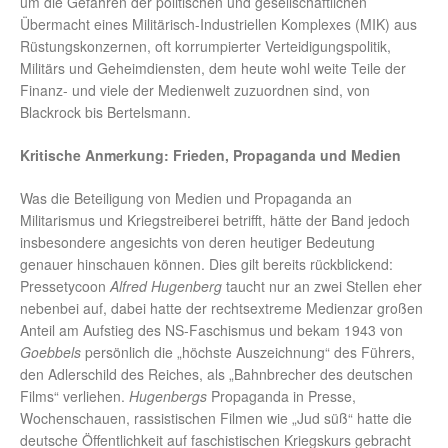
um die Gefahren der politischen und gesellschaftlichen
Übermacht eines Militärisch-Industriellen Komplexes (MIK) aus
Rüstungskonzernen, oft korrumpierter Verteidigungspolitik,
Militärs und Geheimdiensten, dem heute wohl weite Teile der
Finanz- und viele der Medienwelt zuzuordnen sind, von
Blackrock bis Bertelsmann.
Kritische Anmerkung: Frieden, Propaganda und Medien
Was die Beteiligung von Medien und Propaganda an
Militarismus und Kriegstreiberei betrifft, hätte der Band jedoch
insbesondere angesichts von deren heutiger Bedeutung
genauer hinschauen können. Dies gilt bereits rückblickend:
Pressetycoon
Alfred Hugenberg
taucht nur an zwei Stellen eher
nebenbei auf, dabei hatte der rechtsextreme Medienzar großen
Anteil am Aufstieg des NS-Faschismus und bekam 1943 von
Goebbels
persönlich die „höchste Auszeichnung“ des Führers,
den Adlerschild des Reiches, als „Bahnbrecher des deutschen
Films“ verliehen.
Hugenbergs
Propaganda in Presse,
Wochenschauen, rassistischen Filmen wie „Jud süß“ hatte die
deutsche Öffentlichkeit auf faschistischen Kriegskurs gebracht