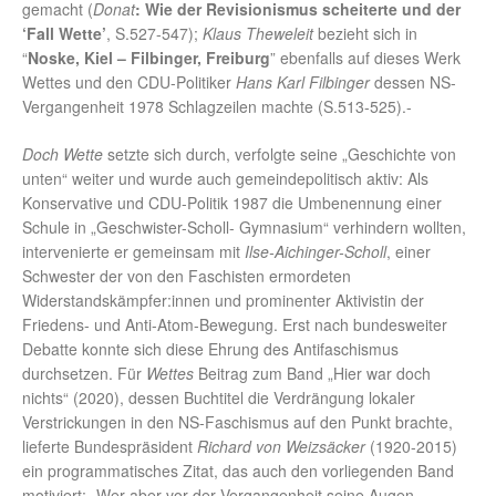
gemacht (
Donat
: Wie der Revisionismus scheiterte und der
‘Fall Wette’
, S.527-547);
Klaus Theweleit
bezieht sich in
“
Noske, Kiel – Filbinger, Freiburg
” ebenfalls auf dieses Werk
Wettes und den CDU-Politiker
Hans Karl Filbinger
dessen NS-
Vergangenheit 1978 Schlagzeilen machte (S.513-525).-
Doch Wette
setzte sich durch, verfolgte seine „Geschichte von
unten“ weiter und wurde auch gemeindepolitisch aktiv: Als
Konservative und CDU-Politik 1987 die Umbenennung einer
Schule in „Geschwister-Scholl- Gymnasium“ verhindern wollten,
intervenierte er gemeinsam mit
Ilse-Aichinger-Scholl
, einer
Schwester der von den Faschisten ermordeten
Widerstandskämpfer:innen und prominenter Aktivistin der
Friedens- und Anti-Atom-Bewegung. Erst nach bundesweiter
Debatte konnte sich diese Ehrung des Antifaschismus
durchsetzen. Für
Wettes
Beitrag zum Band „Hier war doch
nichts“ (2020), dessen Buchtitel die Verdrängung lokaler
Verstrickungen in den NS-Faschismus auf den Punkt brachte,
lieferte Bundespräsident
Richard von Weizsäcker
(1920-2015)
ein programmatisches Zitat, das auch den vorliegenden Band
motiviert: „Wer aber vor der Vergangenheit seine Augen