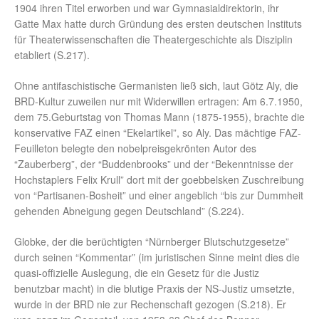
1904 ihren Titel erworben und war Gymnasialdirektorin, ihr
Gatte Max hatte durch Gründung des ersten deutschen Instituts
für Theaterwissenschaften die Theatergeschichte als Disziplin
etabliert (S.217).
Ohne antifaschistische Germanisten ließ sich, laut Götz Aly, die
BRD-Kultur zuweilen nur mit Widerwillen ertragen: Am 6.7.1950,
dem 75.Geburtstag von Thomas Mann (1875-1955), brachte die
konservative FAZ einen “Ekelartikel”, so Aly. Das mächtige FAZ-
Feuilleton belegte den nobelpreisgekrönten Autor des
“Zauberberg”, der “Buddenbrooks” und der “Bekenntnisse der
Hochstaplers Felix Krull” dort mit der goebbelsken Zuschreibung
von “Partisanen-Bosheit” und einer angeblich “bis zur Dummheit
gehenden Abneigung gegen Deutschland” (S.224).
Globke, der die berüchtigten “Nürnberger Blutschutzgesetze”
durch seinen “Kommentar” (im juristischen Sinne meint dies die
quasi-offizielle Auslegung, die ein Gesetz für die Justiz
benutzbar macht) in die blutige Praxis der NS-Justiz umsetzte,
wurde in der BRD nie zur Rechenschaft gezogen (S.218). Er