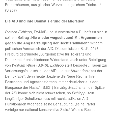
Bruderbäumen, aus gleicher Wurzel und gleichem Triebe…“
(S.207)
Die AfD und ihre Dramatisierung der Migration
Dietrich Elchlepp
, Ex-MdB und Ministerialrat a.D., befasst sich in
seinem Beitrag „
Nie wieder wegschauen! Mit Argumenten
gegen die Angsterzeugung der Rechtsradikalen
“ mit dem
politischen Vormarsch der AfD. Diesem leiste z.B. die 2016 in
Freiburg gegründete „Bürgerinitiative für Toleranz und
Demokratie“ entschiedenen Widerstand, auch unter Beteiligung
von
Wolfram Wette
(S.640).
Elchlepp
stellt besorgte „Fragen zur
Verfassungsfeindlichkeit der AfD und zur Abwehrfähigkeit der
Demokratie“, denn heute „beziehe die Neue Rechte ihre
Positionen und Agitationsformen immer deutlicher aus der
Blaupause der Nazis.“ (S.631) Ein
Jörg Meuthen
an der Spitze
der AfD könne sich nicht reinwaschen, so
Elchlepp
, sein
langjähriger Schulterschluss mit rechtsradikalen AfD-
Funktionären widerlege seine Behauptung, „seine Partei
verfolge nur national-konservative Ziele.“ Wie die Rechten