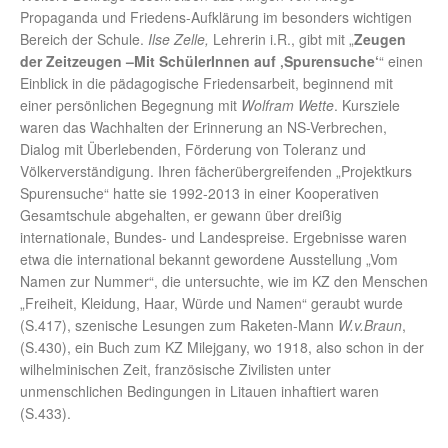
Propaganda und Friedens-Aufklärung im besonders wichtigen
Bereich der Schule.
Ilse Zelle,
Lehrerin i.R., gibt mit „
Zeugen
der Zeitzeugen –Mit SchülerInnen auf ‚Spurensuche‘
“ einen
Einblick in die pädagogische Friedensarbeit, beginnend mit
einer persönlichen Begegnung mit
Wolfram Wette
. Kursziele
waren das Wachhalten der Erinnerung an NS-Verbrechen,
Dialog mit Überlebenden, Förderung von Toleranz und
Völkerverständigung. Ihren fächerübergreifenden „Projektkurs
Spurensuche“ hatte sie 1992-2013 in einer Kooperativen
Gesamtschule abgehalten, er gewann über dreißig
internationale, Bundes- und Landespreise. Ergebnisse waren
etwa die international bekannt gewordene Ausstellung „Vom
Namen zur Nummer“, die untersuchte, wie im KZ den Menschen
„Freiheit, Kleidung, Haar, Würde und Namen“ geraubt wurde
(S.417), szenische Lesungen zum Raketen-Mann
W.v.Braun
,
(S.430), ein Buch zum KZ Milejgany, wo 1918, also schon in der
wilhelminischen Zeit, französische Zivilisten unter
unmenschlichen Bedingungen in Litauen inhaftiert waren
(S.433).