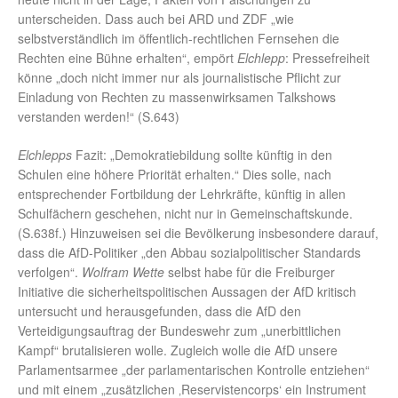
unterscheiden. Dass auch bei ARD und ZDF „wie
selbstverständlich im öffentlich-rechtlichen Fernsehen die
Rechten eine Bühne erhalten“, empört
Elchlepp
: Pressefreiheit
könne „doch nicht immer nur als journalistische Pflicht zur
Einladung von Rechten zu massenwirksamen Talkshows
verstanden werden!“ (S.643)
Elchlepps
Fazit: „Demokratiebildung sollte künftig in den
Schulen eine höhere Priorität erhalten.“ Dies solle, nach
entsprechender Fortbildung der Lehrkräfte, künftig in allen
Schulfächern geschehen, nicht nur in Gemeinschaftskunde.
(S.638f.) Hinzuweisen sei die Bevölkerung insbesondere darauf,
dass die AfD-Politiker „den Abbau sozialpolitischer Standards
verfolgen“.
Wolfram Wette
selbst habe für die Freiburger
Initiative die sicherheitspolitischen Aussagen der AfD kritisch
untersucht und herausgefunden, dass die AfD den
Verteidigungsauftrag der Bundeswehr zum „unerbittlichen
Kampf“ brutalisieren wolle. Zugleich wolle die AfD unsere
Parlamentsarmee „der parlamentarischen Kontrolle entziehen“
und mit einem „zusätzlichen ‚Reservistencorps‘ ein Instrument