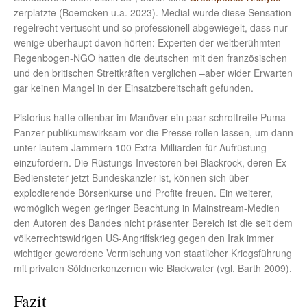
zerplatzte (Boemcken u.a. 2023). Medial wurde diese Sensation
regelrecht vertuscht und so professionell abgewiegelt, dass nur
wenige überhaupt davon hörten: Experten der weltberühmten
Regenbogen-NGO hatten die deutschen mit den französischen
und den britischen Streitkräften verglichen –aber wider Erwarten
gar keinen Mangel in der Einsatzbereitschaft gefunden.
Pistorius hatte offenbar im Manöver ein paar schrottreife Puma-
Panzer publikumswirksam vor die Presse rollen lassen, um dann
unter lautem Jammern 100 Extra-Milliarden für Aufrüstung
einzufordern. Die Rüstungs-Investoren bei Blackrock, deren Ex-
Bediensteter jetzt Bundeskanzler ist, können sich über
explodierende Börsenkurse und Profite freuen. Ein weiterer,
womöglich wegen geringer Beachtung in Mainstream-Medien
den Autoren des Bandes nicht präsenter Bereich ist die seit dem
völkerrechtswidrigen US-Angriffskrieg gegen den Irak immer
wichtiger gewordene Vermischung von staatlicher Kriegsführung
mit privaten Söldnerkonzernen wie Blackwater (vgl. Barth 2009).
Fazit