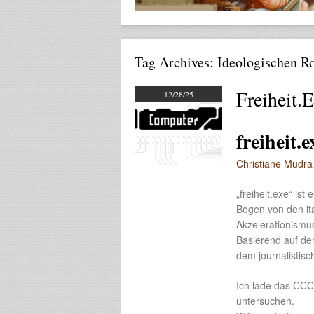
Tag Archives:
Ideologischen Ro
Freiheit.
12/28/25
freiheit.
Christiane Mudra
„freiheit.exe“ ist
Bogen von den it
Akzelerationismus
Basierend auf de
dem journalistisch
Ich lade das CCC
untersuchen.