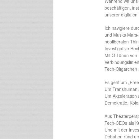
Während wir uns 
beschäftigen, ins
unserer digitalen
Ich navigiere dur
und Musks Mars-K
neoliberalen Thi
Investigative Rech
Mit O-Tönen von P
Verbindungslinie
Tech-Oligarchen 
Es geht um „Free
Um Transhumanis
Um Akzeleration al
Demokratie, Koloni
Aus Theaterpersp
Tech-CEOs als Kün
Und mit der Inves
Debatten rund um 