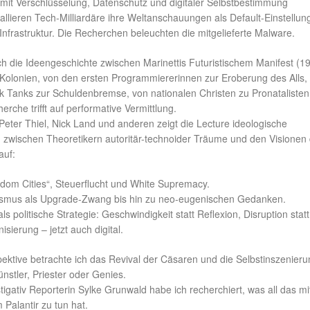
mit Verschlüsselung, Datenschutz und digitaler Selbstbestimmung
tallieren Tech-Milliardäre ihre Weltanschauungen als Default-Einstellun
 Infrastruktur. Die Recherchen beleuchten die mitgelieferte Malware.
ch die Ideengeschichte zwischen Marinettis Futuristischem Manifest (1
olonien, von den ersten Programmiererinnen zur Eroberung des Alls,
nk Tanks zur Schuldenbremse, von nationalen Christen zu Pronatalisten
erche trifft auf performative Vermittlung.
eter Thiel, Nick Land und anderen zeigt die Lecture ideologische
n zwischen Theoretikern autoritär-technoider Träume und den Visionen
auf:
dom Cities“, Steuerflucht und White Supremacy.
mus als Upgrade-Zwang bis hin zu neo-eugenischen Gedanken.
s politische Strategie: Geschwindigkeit statt Reflexion, Disruption statt
sierung – jetzt auch digital.
ektive betrachte ich das Revival der Cäsaren und die Selbstinszenier
stler, Priester oder Genies.
tigativ Reporterin Sylke Grunwald habe ich recherchiert, was all das mi
Palantir zu tun hat.