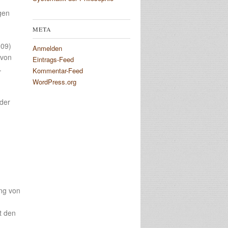
gen
META
909)
Anmelden
 von
Eintrags-Feed
.
Kommentar-Feed
WordPress.org
 der
ung von
t den