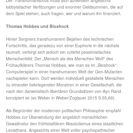
Der Transhumanismus muss sich außerdem angesichts
lobbyistischer Verfilzungen und enormer Geldsummen, die auf
dem Spiel stehen, auch fragen, wer und warum ihn finanziert.
Thomas Hobbes und Bioshock
Hinter Sorgners transhumanem Bejahen des technischen
Fortschritts, das geradezu von einer Euphorie in die nächste
taumelt, verbirgt sich jedoch ein zutiefst pessimistisches
Menschenbild: Der „Mensch als des Menschen Wolf“ des
Frühaufklärers Thomas Hobbes, wie man es im „Bioshock“-
Computerspiel in einer transhumanen Welt der Gen-Mutanten
nachspielen kann. Dort werden individuell gestaltete Menschen
zu einander bekriegenden Monstren in einer Gesellschaft, die
nach den darwinistisch-libertären Grundsätzen von Ayn Rand
konzipiert ist (so Weber in Weber/Zoglauer 2015 S.55,69).
Als Begründer der modernen politischen Philosophie empfahl
Hobbes zur Überwindung der angeblich menschlichen
Gewaltnatur den frühtotalitären Absolutismus eines staatlichen
Leviathans. Angesichts einer Welt voller psychopathischer