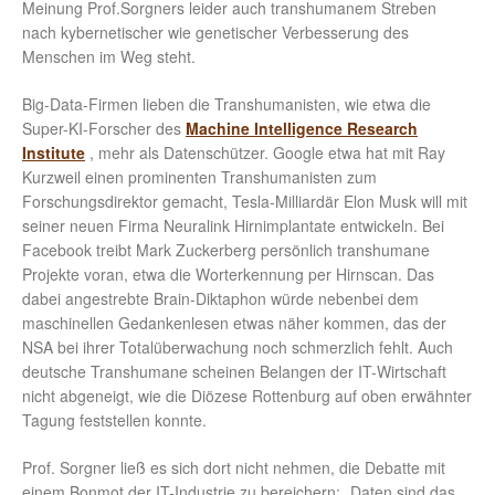
Meinung Prof.Sorgners leider auch transhumanem Streben
nach kybernetischer wie genetischer Verbesserung des
Menschen im Weg steht.
Big-Data-Firmen lieben die Transhumanisten, wie etwa die
Super-KI-Forscher des
Machine Intelligence Research
Institute
, mehr als Datenschützer. Google etwa hat mit Ray
Kurzweil einen prominenten Transhumanisten zum
Forschungsdirektor gemacht, Tesla-Milliardär Elon Musk will mit
seiner neuen Firma Neuralink Hirnimplantate entwickeln. Bei
Facebook treibt Mark Zuckerberg persönlich transhumane
Projekte voran, etwa die Worterkennung per Hirnscan. Das
dabei angestrebte Brain-Diktaphon würde nebenbei dem
maschinellen Gedankenlesen etwas näher kommen, das der
NSA bei ihrer Totalüberwachung noch schmerzlich fehlt. Auch
deutsche Transhumane scheinen Belangen der IT-Wirtschaft
nicht abgeneigt, wie die Diözese Rottenburg auf oben erwähnter
Tagung feststellen konnte.
Prof. Sorgner ließ es sich dort nicht nehmen, die Debatte mit
einem Bonmot der IT-Industrie zu bereichern: „Daten sind das