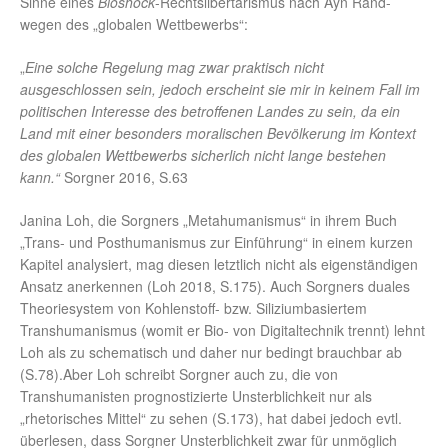
Sinne eines
Bioshock
-Rechtslibertarismus nach Ayn Rand-
wegen des „globalen Wettbewerbs“:
„
Eine solche Regelung mag zwar praktisch nicht
ausgeschlossen sein, jedoch erscheint sie mir in keinem Fall im
politischen Interesse des betroffenen Landes zu sein, da ein
Land mit einer besonders moralischen Bevölkerung im Kontext
des globalen Wettbewerbs sicherlich nicht lange bestehen
kann.“
Sorgner 2016, S.63
Janina Loh, die Sorgners „Metahumanismus“ in ihrem Buch
„Trans- und Posthumanismus zur Einführung“ in einem kurzen
Kapitel analysiert, mag diesen letztlich nicht als eigenständigen
Ansatz anerkennen (Loh 2018, S.175). Auch Sorgners duales
Theoriesystem von Kohlenstoff- bzw. Siliziumbasiertem
Transhumanismus (womit er Bio- von Digitaltechnik trennt) lehnt
Loh als zu schematisch und daher nur bedingt brauchbar ab
(S.78).Aber Loh schreibt Sorgner auch zu, die von
Transhumanisten prognostizierte Unsterblichkeit nur als
„rhetorisches Mittel“ zu sehen (S.173), hat dabei jedoch evtl.
überlesen, dass Sorgner Unsterblichkeit zwar für unmöglich