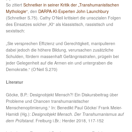
So zitiert
Schnetker in seiner Kritik der „Transhumanistischen
Mythologie“
, den
DARPA-KI-Experten John Launchbury
(Schnetker S.75). Cathy O‘Neil kritisiert die unsozialen Folgen
des Einsatzes solcher „KI“ als klassistisch, rassistisch und
sexistisch:
„Sie versprechen Effizienz und Gerechtigkeit, manipulieren
dabei jedoch die höhere Bildung, verursachen zusätzliche
Schulden, fördern massenhaft Gefängnisstrafen, prügeln bei
jeder Gelegenheit auf die Armen ein und untergraben die
Demokratie.“ (O‘Neil S.270)
Literatur
Göcke, B.P.: Designobjekt Mensch?! Ein Diskursbeitrag über
Probleme und Chancen transhumanistischer
Menschenoptimierung.“ In: Benedikt Paul Göcke/ Frank Meier-
Hamidi (Hg.):
Designobjekt Mensch. Der Transhumanismus auf
dem Prüfstand
. Freiburg i.Br.: Herder 2018, 117-152