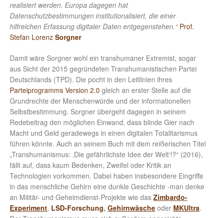
realisiert werden. Europa dagegen hat
Datenschutzbestimmungen institutionalisiert, die einer
hilfreichen Erfassung digitaler Daten entgegenstehen.“
Prof.
Stefan Lorenz
Sorgner
Damit wäre Sorgner wohl ein transhumaner Extremist, sogar
aus Sicht der 2015 gegründeten Transhumanistischen Partei
Deutschlands (TPD). Die pocht in den Leitlinien ihres
Parteiprogramms Version 2.0
gleich an erster Stelle auf die
Grundrechte der Menschenwürde und der informationellen
Selbstbestimmung. Sorgner übergeht dagegen in seinem
Redebeitrag den möglichen Einwand, dass blinde Gier nach
Macht und Geld geradewegs in einen digitalen Totalitarismus
führen könnte. Auch an seinem Buch mit dem reißerischen Titel
„Transhumanismus: ‚Die gefährlichste Idee der Welt‘!?“ (2016),
fällt auf, dass kaum Bedenken, Zweifel oder Kritik an
Technologien vorkommen. Dabei haben insbesondere Eingriffe
in das menschliche Gehirn eine dunkle Geschichte -man denke
an Militär- und Geheimdienst-Projekte wie das
Zimbardo-
Experiment
,
LSD-Forschung
,
Gehirnwäsche
oder
MKUltra
.