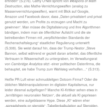
erfinden“ (S.276). Cathy O‘Neil spricht von
Weapons of Math
Destruction
, also Mathe-Vernichtungswaffen (analog zu
Massenvernichtungswaffen), warnt mit Blick auf Google,
Amazon und Facebook davor, dass „Daten privatisiert und privat
genutzt werden, um Profite zu erzeugen und Macht zu
gewinnen“. Man müsse die Digitalisierung und ihre Algorithmen
bändigen, indem man sie öffentlicher Aufsicht und die sie
betreibenden Firmen mit „verpflichtenden Standards der
Rechenschaftslegung“ staatlicher Regulierung unterwirft
(S.308). Sie weist darauf hin, dass der Trump-Nestor „Steve
Bannon, selbst während er gezielt daran arbeitet, das öffentliche
Vertrauen in Wissenschaft zu untergraben, im Verwaltungsrat
von
Cambridge Analytica
sitzt -einer politischen Datenfirma, die
behauptet, sie habe Trump zum Wahlsieg verholfen…“ (S.313).
Heiße PR-Luft einer schmuddeligen Dotcom-Firma? Oder die
üblichen Wahlmanipulationen im digitalen Kapitalismus, nur
leider diesmal aufgeflogen? Manche KI-Kritiker sehen etwa in
„lernfähigen neuronalen Netzen“, die aktuell als KI gepriesen
werden, eine aufgeblasene Hype. Diese „KI“ wären eher
„spreadsheets on steroids“ -Tabellenkalkulation auf Steroiden.