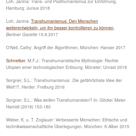
Loh, Janina: Trans- und Posthumanismus zur Einführung,
Hamburg: Junius 2018
Loh, Janina:
Transhumanismus: Den Menschen
weiterentwickeln, um ihn besser kontrollieren zu können
,
Berliner Gazette
15.8.2017
O‘Neil, Cathy: Angriff der Algorithmen, München: Hanser 2017
Schnetker
, M.F.J.: Transhumanistische Mythologie: Rechte
Utopien einer technologischen Erlösung, Münster: Unrast 2019
Sorgner, S.L.: Transhumanismus: ‚Die gefährlichste Idee der
Welt‘!?, Herder: Freiburg 2016
Sorgner, S.L.: Was wollen Transhumanisten? In: Göcke/ Meier-
Hamidi (2018) 153-180
Weber, K. u. T. Zoglauer: Verbesserte Menschen: Ethische und
technikwissenschaftliche Überlegungen, München: K.Alber 2015