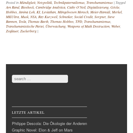
Posted in
Mündigkeit
,
Netzpolitik
,
Technikpaternalismus
,
Transhumanismus
|
Tagged
Ayn Rand
,
Bioshock
,
Cambridge Analytica
,
Cathy O'Neil
,
Digitalisierung
,
Göcke
,
Hobbes
,
Janina Loh
,
KI
,
Leviathan
,
Mängelwesen Mensch
,
Meier-Hamidi
,
Merkel
,
MKUltra
,
Musk
,
NSA
,
Ray Kurzweil
,
Schnetker
,
Social Credit
,
Sorgner
,
Steve
Bannon
,
Tesla
,
Thomas Barth
,
Thomas Hobbes
,
TPD
,
Transhumanismus
,
Transhumanistische Partei
,
Überwachung
,
Weapons of Math Destruction
,
Weber
,
Zoglauer
,
Zuckerberg
|
Post navigation
Search
LETZTE ARTIKEL
Philippe Descola: Die Ökologie der Anderen
Graphic Novel: Elon & Jeff on Mars