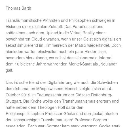
Thomas Barth
Transhumanistische Aktivisten und Philosophen schwelgen in
Visionen einer digitalen Zukunft. Das Paradies soll uns
spätestens nach dem Upload in die Virtual Reality einer
bewohnbaren Cloud erwarten, wenn unser Geist sich digitalisiert
selbst simulierend im Himmelreich der Matrix wiederfindet. Doch
hienieden warten einstweilen noch ein paar Hindernisse,
besonders hierzulande, wo selbst das stinknormale Internet
dem 16 bleierne Jahre währenden Merkel-Staat als „Neuland“
galt.
Das irdische Elend der Digitalisierung wie auch die Schwächen
des cishumanen Mängelwesens Mensch zeigten sich am 4.
Oktober 2019 im Tagungszentrum der Diözese Rottenburg-
Stuttgart. Die Kirche wollte den Transhumanismus erörtern und
hatte neben dem Theologen Hoff dafür den
Religionsphilosophen Professor Göcke und den „bekanntesten
deutschsprachigen Transhumanisten“ Professor Sorgner
eingeladen. Pech war, Sorgner kam stark vergrippt, Göcke stark