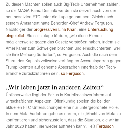
Zu diesen Mächten sollen auch Big-Tech-Unternehmen zählen,
so die MAGA-Fans. Deshalb werden sie derzeit auch von der
neu besetzten FTC unter die Lupe genommen: Gleich nach
seinem Amtsantritt hatte Behörden-Chef Andrew Ferguson,
Nachfolger der
progressiven Lina Khan
, eine
Untersuchung
eingeleitet
. Sie soll zutage fördern, „wie diese Firmen
möglicherweise gegen das Gesetz verstoßen haben, indem sie
Amerikaner zum Schweigen brachten und einschüchterten, weil
sie ihre Meinung äußerten“, so Ferguson. Auch die nach dem
Sturm des Kapitols zeitweise verhängten Accountsperren gegen
Trump könnten auf geheime Absprachen innerhalb der Tech-
Branche zurückzuführen sein,
so Ferguson
.
„Wir leben jetzt in anderen Zeiten“
Üblicherweise liegt der Fokus in Kartellrechtsverfahren auf
wirtschaftlichen Aspekten. Offenkundig spielen die bei den
aktuellen FTC-Untersuchungen eine nur untergeordnete Rolle.
In dem Meta-Verfahren gehe es darum, die „Macht von Meta zu
konfrontieren und sicherzustellen, dass die Situation, die wir im
Jahr 2020 hatten, nie wieder auftreten kann“, ließ
Ferguson