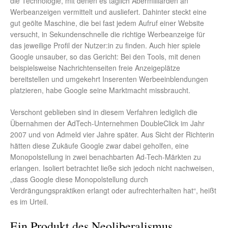
die Technologie, mit denen es täglich Abermilliarden an
Werbeanzeigen vermittelt und ausliefert. Dahinter steckt eine
gut geölte Maschine, die bei fast jedem Aufruf einer Website
versucht, in Sekundenschnelle die richtige Werbeanzeige für
das jeweilige Profil der Nutzer:in zu finden. Auch hier spiele
Google unsauber, so das Gericht: Bei den Tools, mit denen
beispielsweise Nachrichtenseiten freie Anzeigeplätze
bereitstellen und umgekehrt Inserenten Werbeeinblendungen
platzieren, habe Google seine Marktmacht missbraucht.
Verschont geblieben sind in diesem Verfahren lediglich die
Übernahmen der AdTech-Unternehmen DoubleClick im Jahr
2007 und von Admeld vier Jahre später. Aus Sicht der Richterin
hätten diese Zukäufe Google zwar dabei geholfen, eine
Monopolstellung in zwei benachbarten Ad-Tech-Märkten zu
erlangen. Isoliert betrachtet ließe sich jedoch nicht nachweisen,
„dass Google diese Monopolstellung durch
Verdrängungspraktiken erlangt oder aufrechterhalten hat“, heißt
es im Urteil.
Ein Produkt des Neoliberalismus