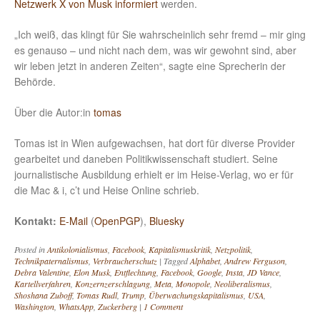
Netzwerk X von Musk informiert
werden.
„Ich weiß, das klingt für Sie wahrscheinlich sehr fremd – mir ging
es genauso – und nicht nach dem, was wir gewohnt sind, aber
wir leben jetzt in anderen Zeiten“, sagte eine Sprecherin der
Behörde.
Über die Autor:in
tomas
Tomas ist in Wien aufgewachsen, hat dort für diverse Provider
gearbeitet und daneben Politikwissenschaft studiert. Seine
journalistische Ausbildung erhielt er im Heise-Verlag, wo er für
die Mac & i, c’t und Heise Online schrieb.
Kontakt:
E-Mail
(
OpenPGP
),
Bluesky
Posted in
Antikolonialismus
,
Facebook
,
Kapitalismuskritik
,
Netzpolitik
,
Technikpaternalismus
,
Verbraucherschutz
|
Tagged
Alphabet
,
Andrew Ferguson
,
Debra Valentine
,
Elon Musk
,
Entflechtung
,
Facebook
,
Google
,
Insta
,
JD Vance
,
Kartellverfahren
,
Konzernzerschlagung
,
Meta
,
Monopole
,
Neoliberalismus
,
Shoshana Zuboff
,
Tomas Rudl
,
Trump
,
Überwachungskapitalismus
,
USA
,
Washington
,
WhatsApp
,
Zuckerberg
|
1 Comment