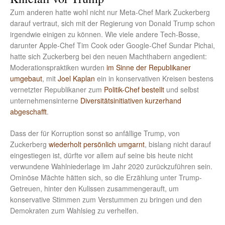
Zum anderen hatte wohl nicht nur Meta-Chef Mark Zuckerberg
darauf vertraut, sich mit der Regierung von Donald Trump schon
irgendwie einigen zu können. Wie viele andere Tech-Bosse,
darunter Apple-Chef Tim Cook oder Google-Chef Sundar Pichai,
hatte sich Zuckerberg bei den neuen Machthabern angedient:
Moderationspraktiken wurden
im Sinne der Republikaner
umgebaut
, mit
Joel Kaplan
ein in konservativen Kreisen bestens
vernetzter Republikaner zum
Politik-Chef bestellt
und selbst
unternehmensinterne
Diversitätsinitiativen kurzerhand
abgeschafft
.
Dass der für Korruption sonst so anfällige Trump, von
Zuckerberg
wiederholt
persönlich
umgarnt
, bislang nicht darauf
eingestiegen ist, dürfte vor allem auf seine bis heute nicht
verwundene Wahlniederlage im Jahr 2020 zurückzuführen sein.
Ominöse Mächte hätten sich, so die Erzählung unter Trump-
Getreuen, hinter den Kulissen zusammengerauft, um
konservative Stimmen zum Verstummen zu bringen und den
Demokraten zum Wahlsieg zu verhelfen.