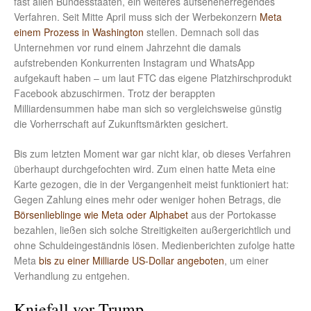
fast allen Bundesstaaten, ein weiteres aufsehenerregendes
Verfahren. Seit Mitte April muss sich der Werbekonzern
Meta
einem Prozess in Washington
stellen. Demnach soll das
Unternehmen vor rund einem Jahrzehnt die damals
aufstrebenden Konkurrenten Instagram und WhatsApp
aufgekauft haben – um laut FTC das eigene Platzhirschprodukt
Facebook abzuschirmen. Trotz der berappten
Milliardensummen habe man sich so vergleichsweise günstig
die Vorherrschaft auf Zukunftsmärkten gesichert.
Bis zum letzten Moment war gar nicht klar, ob dieses Verfahren
überhaupt durchgefochten wird. Zum einen hatte Meta eine
Karte gezogen, die in der Vergangenheit meist funktioniert hat:
Gegen Zahlung eines mehr oder weniger hohen Betrags, die
Börsenlieblinge wie Meta oder Alphabet
aus der Portokasse
bezahlen, ließen sich solche Streitigkeiten außergerichtlich und
ohne Schuldeingeständnis lösen. Medienberichten zufolge hatte
Meta
bis zu einer Milliarde US-Dollar angeboten
, um einer
Verhandlung zu entgehen.
Kniefall vor Trump