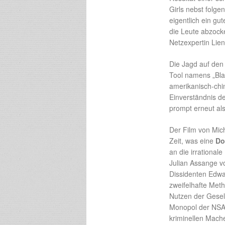
Girls nebst folge
eigentlich ein gu
die Leute abzocke
Netzexpertin Lien
Die Jagd auf den 
Tool namens „Bla
amerikanisch-chin
Einverständnis de
prompt erneut als
Der Film von Mich
Zeit, was eine
Do
an die irrationa
Julian Assange v
Dissidenten Edwa
zweifelhafte Met
Nutzen der Gesel
Monopol der NSA, 
kriminellen Mach