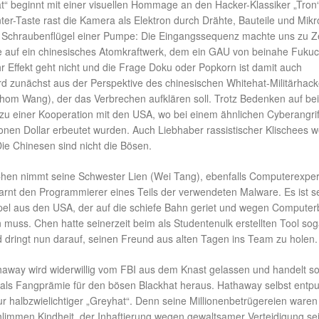
at“ beginnt mit einer visuellen Hommage an den Hacker-Klassiker „Tron
ter-Taste rast die Kamera als Elektron durch Drähte, Bauteile und Mikr
e Schraubenflügel einer Pumpe: Die Eingangssequenz machte uns zu 
e auf ein chinesisches Atomkraftwerk, dem ein GAU von beinahe Fuku
r Effekt geht nicht und die Frage Doku oder Popkorn ist damit auch
ird zunächst aus der Perspektive des chinesischen Whitehat-Militärhack
om Wang), der das Verbrechen aufklären soll. Trotz Bedenken auf be
zu einer Kooperation mit den USA, wo bei einem ähnlichen Cyberangrif
ionen Dollar erbeutet wurden. Auch Liebhaber rassistischer Klischees 
Die Chinesen sind nicht die Bösen.
hen nimmt seine Schwester Lien (Wei Tang), ebenfalls Computerexpert
arnt den Programmierer eines Teils der verwendeten Malware. Es ist s
pel aus den USA, der auf die schiefe Bahn geriet und wegen Computer
 muss. Chen hatte seinerzeit beim als Studentenulk erstellten Tool sog
 dringt nun darauf, seinen Freund aus alten Tagen ins Team zu holen.
away wird widerwillig vom FBI aus dem Knast gelassen und handelt s
s als Fangprämie für den bösen Blackhat heraus. Hathaway selbst entp
nur halbzwielichtiger „Greyhat“. Denn seine Millionenbetrügereien waren
chlimmen Kindheit, der Inhaftierung wegen gewaltsamer Verteidigung se