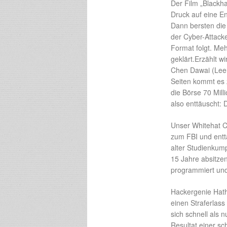
Der Film „Blackh
Druck auf eine En
Dann bersten di
der Cyber-Attack
Format folgt. Meh
geklärt.Erzählt w
Chen Dawai (Leeh
Seiten kommt es 
die Börse 70 Mill
also enttäuscht: 
Unser Whitehat C
zum FBI und entt
alter Studienkum
15 Jahre absitzen
programmiert und
Hackergenie Hath
einen Straferlas
sich schnell als 
Resultat einer s