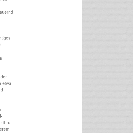
dauernd
t
htiges
r
lg
 der
e etwa
nd
m
l-
r ihre
serem