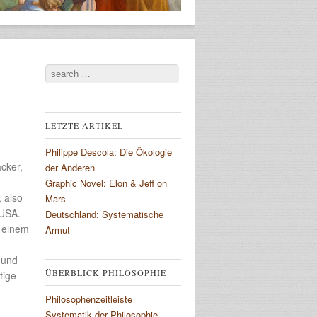
Search
LETZTE ARTIKEL
Philippe Descola: Die Ökologie
acker,
der Anderen
Graphic Novel: Elon & Jeff on
 also
Mars
 USA.
Deutschland: Systematische
k einem
Armut
 und
ÜBERBLICK PHILOSOPHIE
tige
Philosophenzeitleiste
Systematik der Philosophie