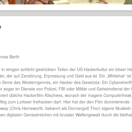
h
homas Barth
st in einigen schlicht gestrickten Teilen der US-Hackerkultur ein böser H
ler, der auf Zerstörung, Erpressung und Geld aus ist. Ein „Whitehat“ ist
 Sinne des Westerngenres, ein Hacker des Gesetzes: Ein Cybersheriff,
er sogar im Dienste von Polizei, FBI oder Militär und Geheimdienst der
ariert übliche Hackerfilm-Klischees, wonach der magere Computerfrea
 Weg zum Lorbeer freihacken darf. Hier hat der den Film dominierende
way (Chris Hemsworth, bekannt als Donnergott Thor) eigene Muskeln
chen digitalen Geniestreichen mit brutaler Waffengewalt durch die bleihal