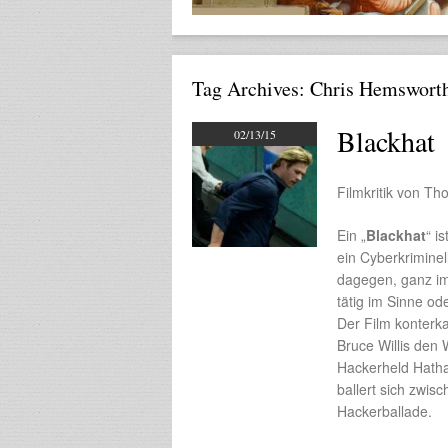
Tag Archives:
Chris Hemswort
Blackhat
02/13/15
Filmkritik von T
Ein „
Blackhat
“ i
ein Cyberkriminel
dagegen, ganz im
tätig im Sinne od
Der Film konterk
Bruce Willis den
Hackerheld Hatha
ballert sich zwis
Hackerballade.