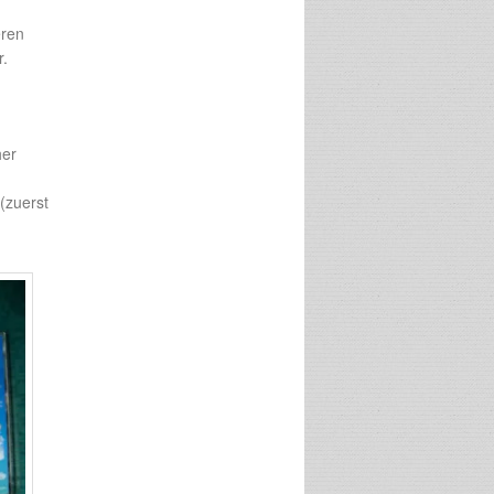
-
eren
r.
her
(zuerst