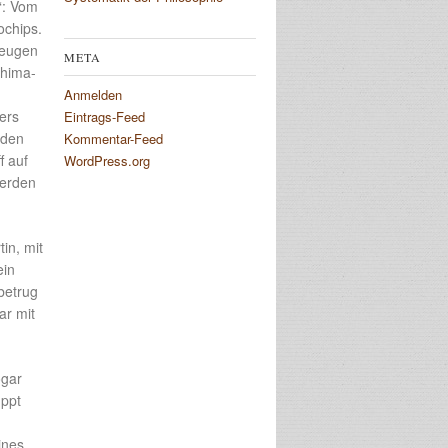
“: Vom
ochips.
Zeugen
META
chima-
Anmelden
ers
Eintrags-Feed
iden
Kommentar-Feed
f auf
WordPress.org
werden
in, mit
ein
betrug
ar mit
ogar
uppt
ines