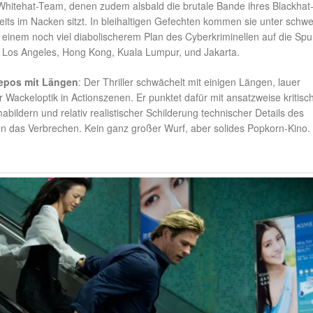
Whitehat-Team, denen zudem alsbald die brutale Bande ihres Blackhat
seits im Nacken sitzt. In bleihaltigen Gefechten kommen sie unter schw
ch einem noch viel diabolischerem Plan des Cyberkriminellen auf die Spu
 Los Angeles, Hong Kong, Kuala Lumpur, und Jakarta.
repos mit Längen
: Der Thriller schwächelt mit einigen Längen, lauer
 Wackeloptik in Actionszenen. Er punktet dafür mit ansatzweise kritisc
bildern und relativ realistischer Schilderung technischer Details des
n das Verbrechen. Kein ganz großer Wurf, aber solides Popkorn-Kino. 