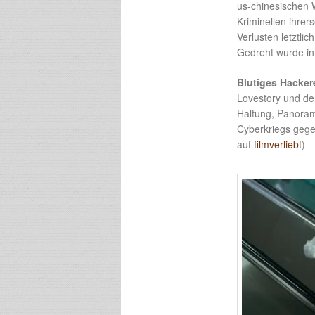
us-chinesischen 
Kriminellen ihrer
Verlusten letztli
Gedreht wurde in
Blutiges Hacke
Lovestory und der
Haltung, Panorama
Cyberkriegs gege
auf
filmverliebt
)