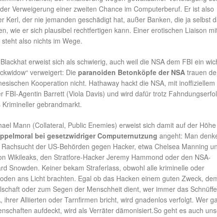
nder Verweigerung einer zweiten Chance im Computerberuf. Er ist also
ter Kerl, der nie jemanden geschädigt hat, außer Banken, die ja selbst 
n, wie er sich plausibel rechtfertigen kann. Einer erotischen Liaison mi
 steht also nichts im Wege.
Blackhat erweist sich als schwierig, auch weil die NSA dem FBI ein wic
ckwidow“ verweigert: Die
paranoiden Betonköpfe der NSA
trauen de
esischen Kooperation nicht. Hathaway hackt die NSA, mit inoffiziellem
r FBI-Agentin Barrett (Viola Davis) und wird dafür trotz Fahndungserfo
 Krimineller gebrandmarkt.
ael Mann (Collateral, Public Enemies) erweist sich damit auf der Höhe
ppelmoral bei gesetzwidriger Computernutzung
angeht: Man denk
le Rachsucht der US-Behörden gegen Hacker, etwa Chelsea Manning u
on Wikileaks, den Stratfore-Hacker Jeremy Hammond oder den NSA-
rd Snowden. Keiner bekam Straferlass, obwohl alle kriminelle oder
hoden ans Licht brachten. Egal ob das Hacken einem guten Zweck, de
lschaft oder zum Segen der Menschheit dient, wer immer das Schnüffe
ihrer Alliierten oder Tarnfirmen bricht, wird gnadenlos verfolgt. Wer ga
enschaften aufdeckt, wird als Verräter dämonisiert.So geht es auch un