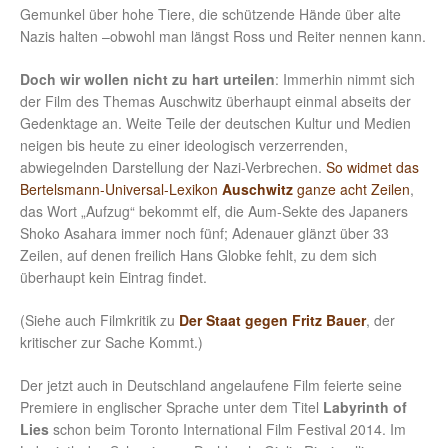
Gemunkel über hohe Tiere, die schützende Hände über alte
Nazis halten –obwohl man längst Ross und Reiter nennen kann.
Doch wir wollen nicht zu hart urteilen
: Immerhin nimmt sich
der Film des Themas Auschwitz überhaupt einmal abseits der
Gedenktage an. Weite Teile der deutschen Kultur und Medien
neigen bis heute zu einer ideologisch verzerrenden,
abwiegelnden Darstellung der Nazi-Verbrechen.
So widmet das
Bertelsmann-Universal-Lexikon
Auschwitz
ganze acht Zeilen
,
das Wort „Aufzug“ bekommt elf, die Aum-Sekte des Japaners
Shoko Asahara immer noch fünf; Adenauer glänzt über 33
Zeilen, auf denen freilich Hans Globke fehlt, zu dem sich
überhaupt kein Eintrag findet.
(Siehe auch Filmkritik zu
Der Staat gegen Fritz Bauer
, der
kritischer zur Sache Kommt.)
Der jetzt auch in Deutschland angelaufene Film feierte seine
Premiere in englischer Sprache unter dem Titel
Labyrinth of
Lies
schon beim Toronto International Film Festival 2014. Im