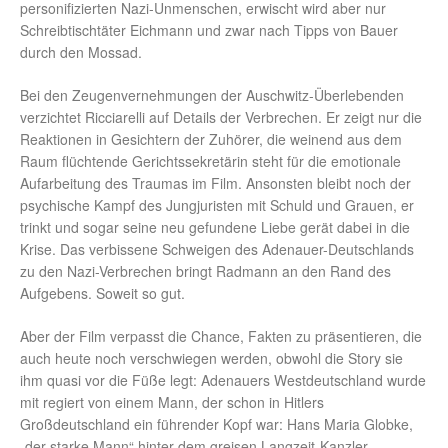
personifizierten Nazi-Unmenschen, erwischt wird aber nur
Schreibtischtäter Eichmann und zwar nach Tipps von Bauer
durch den Mossad.
Bei den Zeugenvernehmungen der Auschwitz-Überlebenden
verzichtet Ricciarelli auf Details der Verbrechen. Er zeigt nur die
Reaktionen in Gesichtern der Zuhörer, die weinend aus dem
Raum flüchtende Gerichtssekretärin steht für die emotionale
Aufarbeitung des Traumas im Film. Ansonsten bleibt noch der
psychische Kampf des Jungjuristen mit Schuld und Grauen, er
trinkt und sogar seine neu gefundene Liebe gerät dabei in die
Krise. Das verbissene Schweigen des Adenauer-Deutschlands
zu den Nazi-Verbrechen bringt Radmann an den Rand des
Aufgebens. Soweit so gut.
Aber der Film verpasst die Chance, Fakten zu präsentieren, die
auch heute noch verschwiegen werden, obwohl die Story sie
ihm quasi vor die Füße legt: Adenauers Westdeutschland wurde
mit regiert von einem Mann, der schon in Hitlers
Großdeutschland ein führender Kopf war: Hans Maria Globke,
„der starke Mann“ hinter dem greisen Langzeit-Kanzler