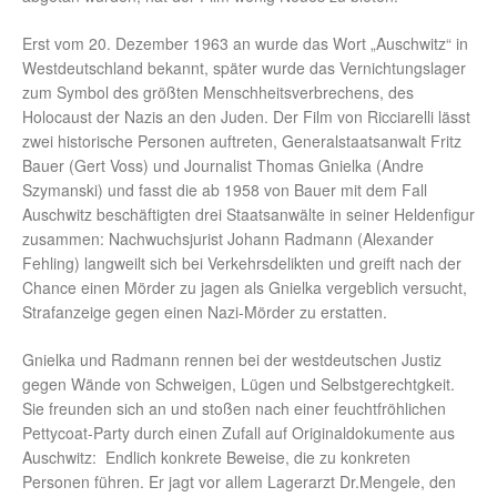
Erst vom 20. Dezember 1963 an wurde das Wort „Auschwitz“ in
Westdeutschland bekannt, später wurde das Vernichtungslager
zum Symbol des größten Menschheitsverbrechens, des
Holocaust der Nazis an den Juden. Der Film von Ricciarelli lässt
zwei historische Personen auftreten, Generalstaatsanwalt Fritz
Bauer (Gert Voss) und Journalist Thomas Gnielka (Andre
Szymanski) und fasst die ab 1958 von Bauer mit dem Fall
Auschwitz beschäftigten drei Staatsanwälte in seiner Heldenfigur
zusammen: Nachwuchsjurist Johann Radmann (Alexander
Fehling) langweilt sich bei Verkehrsdelikten und greift nach der
Chance einen Mörder zu jagen als Gnielka vergeblich versucht,
Strafanzeige gegen einen Nazi-Mörder zu erstatten.
Gnielka und Radmann rennen bei der westdeutschen Justiz
gegen Wände von Schweigen, Lügen und Selbstgerechtgkeit.
Sie freunden sich an und stoßen nach einer feuchtfröhlichen
Pettycoat-Party durch einen Zufall auf Originaldokumente aus
Auschwitz: Endlich konkrete Beweise, die zu konkreten
Personen führen. Er jagt vor allem Lagerarzt Dr.Mengele, den