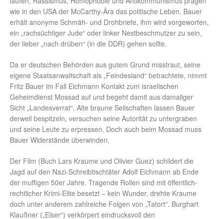
laufen, Rassismus, Homophobie und Antikommunismus prägen
wie in den USA der McCarthy-Ära das politische Leben. Bauer
erhält anonyme Schmäh- und Drohbriefe, ihm wird vorgeworfen,
ein „rachsüchtiger Jude“ oder linker Nestbeschmutzer zu sein,
der lieber „nach drüben“ (in die DDR) gehen sollte.
Da er deutschen Behörden aus gutem Grund misstraut, seine
eigene Staatsanwaltschaft als „Feindesland“ betrachtete, nimmt
Fritz Bauer im Fall Eichmann Kontakt zum israelischen
Geheimdienst Mossad auf und begeht damit aus damaliger
Sicht „Landesverrat“. Alte braune Seilschaften lassen Bauer
derweil bespitzeln, versuchen seine Autorität zu untergraben
und seine Leute zu erpressen. Doch auch beim Mossad muss
Bauer Widerstände überwinden.
Der Film (Buch Lars Kraume und Olivier Guez) schildert die
Jagd auf den Nazi-Schreibtischtäter Adolf Eichmann ab Ende
der muffigen 50er Jahre. Tragende Rollen sind mit öffentlich-
rechtlicher Krimi-Elite besetzt – kein Wunder, drehte Kraume
doch unter anderem zahlreiche Folgen von „Tatort“. Burghart
Klaußner („Elser“) verkörpert eindrucksvoll den