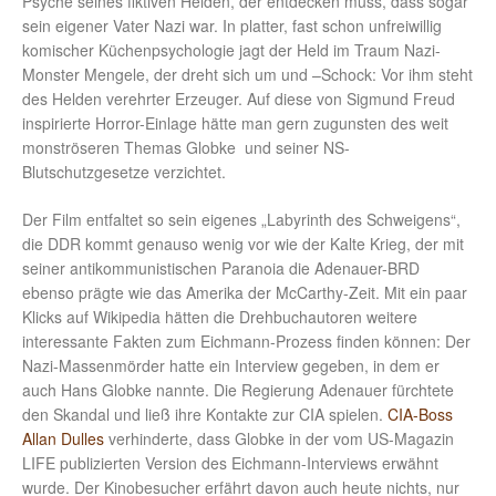
Psyche seines fiktiven Helden, der entdecken muss, dass sogar
sein eigener Vater Nazi war. In platter, fast schon unfreiwillig
komischer Küchenpsychologie jagt der Held im Traum Nazi-
Monster Mengele, der dreht sich um und –Schock: Vor ihm steht
des Helden verehrter Erzeuger. Auf diese von Sigmund Freud
inspirierte Horror-Einlage hätte man gern zugunsten des weit
monströseren Themas Globke und seiner NS-
Blutschutzgesetze verzichtet.
Der Film entfaltet so sein eigenes „Labyrinth des Schweigens“,
die DDR kommt genauso wenig vor wie der Kalte Krieg, der mit
seiner antikommunistischen Paranoia die Adenauer-BRD
ebenso prägte wie das Amerika der McCarthy-Zeit. Mit ein paar
Klicks auf Wikipedia hätten die Drehbuchautoren weitere
interessante Fakten zum Eichmann-Prozess finden können: Der
Nazi-Massenmörder hatte ein Interview gegeben, in dem er
auch Hans Globke nannte. Die Regierung Adenauer fürchtete
den Skandal und ließ ihre Kontakte zur CIA spielen.
CIA-Boss
Allan Dulles
verhinderte, dass Globke in der vom US-Magazin
LIFE publizierten Version des Eichmann-Interviews erwähnt
wurde. Der Kinobesucher erfährt davon auch heute nichts, nur