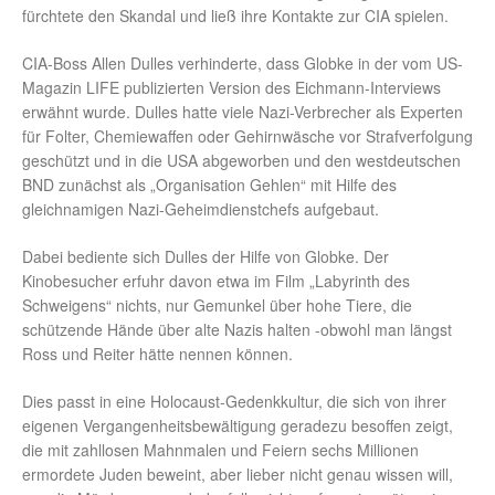
fürchtete den Skandal und ließ ihre Kontakte zur CIA spielen.
CIA-Boss Allen Dulles verhinderte, dass Globke in der vom US-
Magazin LIFE publizierten Version des Eichmann-Interviews
erwähnt wurde. Dulles hatte viele Nazi-Verbrecher als Experten
für Folter, Chemiewaffen oder Gehirnwäsche vor Strafverfolgung
geschützt und in die USA abgeworben und den westdeutschen
BND zunächst als „Organisation Gehlen“ mit Hilfe des
gleichnamigen Nazi-Geheimdienstchefs aufgebaut.
Dabei bediente sich Dulles der Hilfe von Globke. Der
Kinobesucher erfuhr davon etwa im Film „Labyrinth des
Schweigens“ nichts, nur Gemunkel über hohe Tiere, die
schützende Hände über alte Nazis halten -obwohl man längst
Ross und Reiter hätte nennen können.
Dies passt in eine Holocaust-Gedenkkultur, die sich von ihrer
eigenen Vergangenheitsbewältigung geradezu besoffen zeigt,
die mit zahllosen Mahnmalen und Feiern sechs Millionen
ermordete Juden beweint, aber lieber nicht genau wissen will,