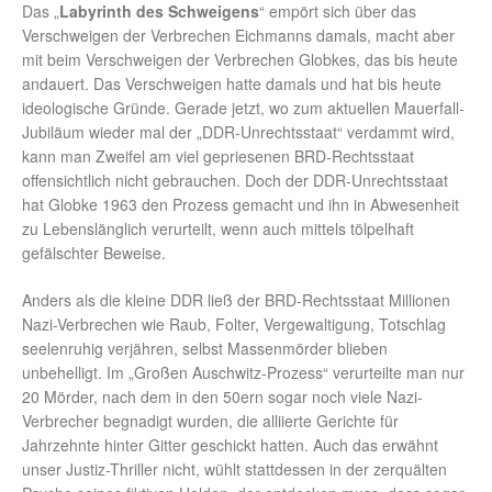
Das „
Labyrinth des Schweigens
“ empört sich über das
Verschweigen der Verbrechen Eichmanns damals, macht aber
mit beim Verschweigen der Verbrechen Globkes, das bis heute
andauert. Das Verschweigen hatte damals und hat bis heute
ideologische Gründe. Gerade jetzt, wo zum aktuellen Mauerfall-
Jubiläum wieder mal der „DDR-Unrechtsstaat“ verdammt wird,
kann man Zweifel am viel gepriesenen BRD-Rechtsstaat
offensichtlich nicht gebrauchen. Doch der DDR-Unrechtsstaat
hat Globke 1963 den Prozess gemacht und ihn in Abwesenheit
zu Lebenslänglich verurteilt, wenn auch mittels tölpelhaft
gefälschter Beweise.
Anders als die kleine DDR ließ der BRD-Rechtsstaat Millionen
Nazi-Verbrechen wie Raub, Folter, Vergewaltigung, Totschlag
seelenruhig verjähren, selbst Massenmörder blieben
unbehelligt. Im „Großen Auschwitz-Prozess“ verurteilte man nur
20 Mörder, nach dem in den 50ern sogar noch viele Nazi-
Verbrecher begnadigt wurden, die alliierte Gerichte für
Jahrzehnte hinter Gitter geschickt hatten. Auch das erwähnt
unser Justiz-Thriller nicht, wühlt stattdessen in der zerquälten