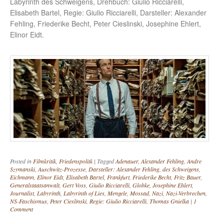
Labyrinth des Schweigens, Drehbuch: Giulio Ricciarelli,
Elisabeth Bartel, Regie: Giulio Ricciarelli, Darsteller: Alexander
Fehling, Friederike Becht, Peter Cieslinski, Josephine Ehlert,
Elinor Eidt.
Posted in
Filmkritik
,
Friedenspolitk
|
Tagged
Adenauer
,
Alexander Fehling
,
Andre
Szymanski
,
Auschwitz-Prozesse
,
Darsteller: Alexander Fehling
,
des Schweigens
,
Eichmann
,
Elinor Eidt
,
Elisabeth Bartel
,
Frankfurt
,
Friederike Becht
,
Fritz Bauer
,
Generalstaatsanwalt
,
Gert Voss
,
Giulio Ricciarelli
,
Globke
,
Josephine Ehlert
,
Journalist
,
Labyrinth
,
Labyrinth of Lies
,
Mengele
,
Mossad
,
Nazi
,
Nazi-Verbrechen
,
NS-Faschismus
,
Peter Cieslinski
,
Regie: Giulio Ricciarelli
,
Thomas Gnielka
|
1
Comment