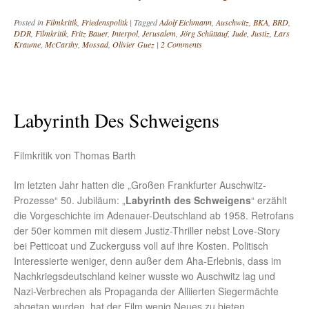
Posted in
Filmkritik
,
Friedenspolitk
|
Tagged
Adolf Eichmann
,
Auschwitz
,
BKA
,
BRD
,
DDR
,
Filmkritik
,
Fritz Bauer
,
Interpol
,
Jerusalem
,
Jörg Schüttauf
,
Jude
,
Justiz
,
Lars
Kraume
,
McCarthy
,
Mossad
,
Olivier Guez
|
2 Comments
Labyrinth Des Schweigens
Filmkritik von Thomas Barth
Im letzten Jahr hatten die „Großen Frankfurter Auschwitz-
Prozesse“ 50. Jubiläum: „
Labyrinth des Schweigens
“ erzählt
die Vorgeschichte im Adenauer-Deutschland ab 1958. Retrofans
der 50er kommen mit diesem Justiz-Thriller nebst Love-Story
bei Petticoat und Zuckerguss voll auf ihre Kosten. Politisch
Interessierte weniger, denn außer dem Aha-Erlebnis, dass im
Nachkriegsdeutschland keiner wusste wo Auschwitz lag und
Nazi-Verbrechen als Propaganda der Alliierten Siegermächte
abgetan wurden, hat der Film wenig Neues zu bieten.