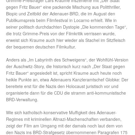
Grimme-Preisträger Lars Kraume inszenierte mit „Der Staat
gegen Fritz Bauer“ eine packende Mischung aus Politthriller,
Biopic und Zeitbild der Adenauer-BRD, die im August den
Publikumspreis beim Filmfestival in Locarno erhielt. Wie in
seiner politisch durchdachten Dystopie „Die kommenden Tage“,
die trotz Grimme-Preis von der Filmkritik verrissen wurde,
erweist sich Kraume auch hier wieder als Stachel im Sitzfleisch
der bequemen deutschen Filmkultur.
Anders als „Im Labyrinth des Schweigens“, der Wohlfühl-Version
der Auschwitz-Story, die historisch kurz nach „Der Staat gegen
Fritz Bauer“ angesiedelt ist, spricht Kraume auch heute noch
heikle Punkte an, etwa Adenauers Kanzleramtschef Globke: Der
bereitete erst für die Nazis den Holocaust juristisch vor und
organisierte dann für die CDU die stramm anti-kommunistische
BRD-Verwaltung.
Wie sich katholisch-konservative Muffigkeit des Adenauer-
Regimes mit kriminellen Altnazi-Machenschaften verbanden,
zeigt der Film am Umgang mit der damals noch laut dem von
den Nazis ins BRD-Strafgesetz übernommenen Paragrafen 175