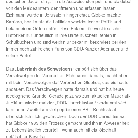
deutschen Juden ein „J“ in die Ausweise stempeln und sie dabei
von den Meldeämtern identifizieren und erfassen lassen.
Eichmann wurde in Jerusalem hingerichtet, Globke machte
Karriere, bestimmte die Leitlinien westdeutscher Politik und
bekam einen Orden dafür. Diese Fakten, die westdeutsche
Historiker nur undeutlich in ihre Bärte nuscheln, fehlen in
Schulbüchern und sind weithin unbekannt, besonders bei den
immer noch zahlreichen Fans von CDU-Kanzler Adenauer und
seiner Partei.
Das „
Labyrinth des Schweigens
“ empört sich über das
Verschweigen der Verbrechen Eichmanns damals, macht aber
mit beim Verschweigen der Verbrechen Globkes, das bis heute
andauert. Das Verschweigen hatte damals und hat bis heute
ideologische Gründe. Gerade jetzt, wo zum aktuellen Mauerfall-
Jubiläum wieder mal der „DDR-Unrechtsstaat“ verdammt wird,
kann man Zweifel am viel gepriesenen BRD-Rechtsstaat
offensichtlich nicht gebrauchen. Doch der DDR-Unrechtsstaat
hat Globke 1963 den Prozess gemacht und ihn in Abwesenheit
zu Lebenslänglich verurteilt, wenn auch mittels tölpelhaft
gefälschter Beweise.