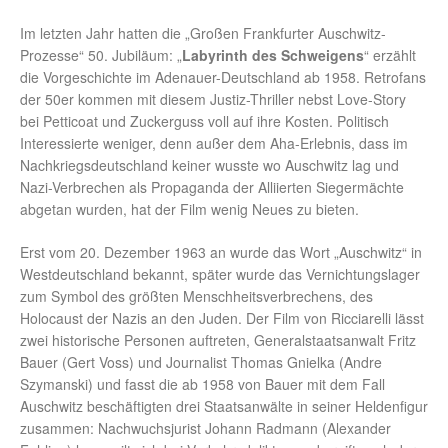
Im letzten Jahr hatten die „Großen Frankfurter Auschwitz-
Prozesse“ 50. Jubiläum: „
Labyrinth des Schweigens
“ erzählt
die Vorgeschichte im Adenauer-Deutschland ab 1958. Retrofans
der 50er kommen mit diesem Justiz-Thriller nebst Love-Story
bei Petticoat und Zuckerguss voll auf ihre Kosten. Politisch
Interessierte weniger, denn außer dem Aha-Erlebnis, dass im
Nachkriegsdeutschland keiner wusste wo Auschwitz lag und
Nazi-Verbrechen als Propaganda der Alliierten Siegermächte
abgetan wurden, hat der Film wenig Neues zu bieten.
Erst vom 20. Dezember 1963 an wurde das Wort „Auschwitz“ in
Westdeutschland bekannt, später wurde das Vernichtungslager
zum Symbol des größten Menschheitsverbrechens, des
Holocaust der Nazis an den Juden. Der Film von Ricciarelli lässt
zwei historische Personen auftreten, Generalstaatsanwalt Fritz
Bauer (Gert Voss) und Journalist Thomas Gnielka (Andre
Szymanski) und fasst die ab 1958 von Bauer mit dem Fall
Auschwitz beschäftigten drei Staatsanwälte in seiner Heldenfigur
zusammen: Nachwuchsjurist Johann Radmann (Alexander