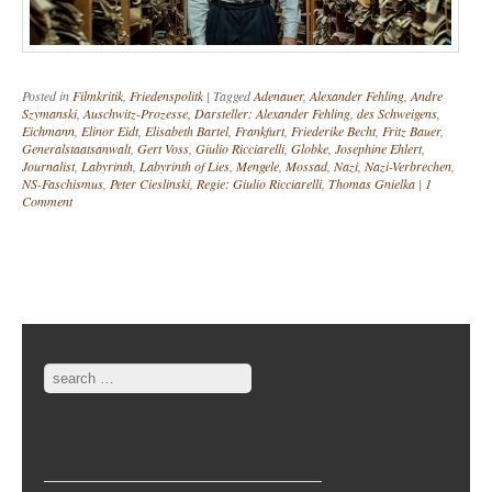
Posted in
Filmkritik
,
Friedenspolitk
|
Tagged
Adenauer
,
Alexander Fehling
,
Andre
Szymanski
,
Auschwitz-Prozesse
,
Darsteller: Alexander Fehling
,
des Schweigens
,
Eichmann
,
Elinor Eidt
,
Elisabeth Bartel
,
Frankfurt
,
Friederike Becht
,
Fritz Bauer
,
Generalstaatsanwalt
,
Gert Voss
,
Giulio Ricciarelli
,
Globke
,
Josephine Ehlert
,
Journalist
,
Labyrinth
,
Labyrinth of Lies
,
Mengele
,
Mossad
,
Nazi
,
Nazi-Verbrechen
,
NS-Faschismus
,
Peter Cieslinski
,
Regie: Giulio Ricciarelli
,
Thomas Gnielka
|
1
Comment
Post navigation
Search