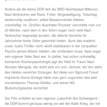
Anders als die kleine DDR ließ der BRD-Rechtsstaat Millionen
Nazi-Verbrechen wie Raub, Folter, Vergewaltigung, Totschlag
seelenruhig verjähren, selbst Massenmörder blieben
unbehelligt. Im „Großen Auschwitz-Prozess“ verurteilte man nur
20 Mörder, nach dem in den 50ern sogar noch viele Nazi-
Verbrecher begnadigt wurden, die alliierte Gerichte für
Jahrzehnte hinter Gitter geschickt hatten. Auch das erwähnt
unser Justiz-Thriller nicht, wühlt stattdessen in der zerquälten
Psyche seines fiktiven Helden, der entdecken muss, dass sogar
sein eigener Vater Nazi war. In platter, fast schon unfreiwillig
komischer Küchenpsychologie jagt der Held im Traum Nazi-
Monster Mengele, der dreht sich um und –Schock: Vor ihm steht
des Helden verehrter Erzeuger. Auf diese von Sigmund Freud
inspirierte Horror-Einlage hätte man gern zugunsten des weit
monströseren Themas Globke und seiner NS-
Blutschutzgesetze verzichtet.
Der Film entfaltet so sein eigenes „Labyrinth des Schweigens“,
die DDR kommt genauso wenig vor wie der Kalte Krieg, der mit