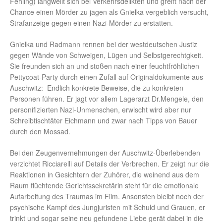
Fehling) langweilt sich bei Verkehrsdelikten und greift nach der
Chance einen Mörder zu jagen als Gnielka vergeblich versucht,
Strafanzeige gegen einen Nazi-Mörder zu erstatten.
Gnielka und Radmann rennen bei der westdeutschen Justiz
gegen Wände von Schweigen, Lügen und Selbstgerechtgkeit.
Sie freunden sich an und stoßen nach einer feuchtfröhlichen
Pettycoat-Party durch einen Zufall auf Originaldokumente aus
Auschwitz: Endlich konkrete Beweise, die zu konkreten
Personen führen. Er jagt vor allem Lagerarzt Dr.Mengele, den
personifizierten Nazi-Unmenschen, erwischt wird aber nur
Schreibtischtäter Eichmann und zwar nach Tipps von Bauer
durch den Mossad.
Bei den Zeugenvernehmungen der Auschwitz-Überlebenden
verzichtet Ricciarelli auf Details der Verbrechen. Er zeigt nur die
Reaktionen in Gesichtern der Zuhörer, die weinend aus dem
Raum flüchtende Gerichtssekretärin steht für die emotionale
Aufarbeitung des Traumas im Film. Ansonsten bleibt noch der
psychische Kampf des Jungjuristen mit Schuld und Grauen, er
trinkt und sogar seine neu gefundene Liebe gerät dabei in die