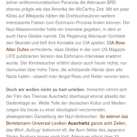
seiner antikommunistischen Paranoia die Adenauer-BRD
ebenso prägte wie das Amerika der McCarthy-Zeit. Mit ein paar
Klicks auf Wikipedia hätten die Drehbuchautoren weitere
interessante Fakten zum Eichmann-Prozess finden können: Der
Nazi-Massenmörder hatte ein Interview gegeben, in dem er
auch Hans Globke nannte. Die Regierung Adenauer fürchtete
den Skandal und ließ ihre Kontakte zur CIA spielen.
CIA-Boss
Allan Dulles
verhinderte, dass Globke in der vom US-Magazin
LIFE publizierten Version des Eichmann-Interviews erwähnt
wurde. Der Kinobesucher erfährt davon auch heute nichts, nur
Gemunkel über hohe Tiere, die schützende Hände über alte
Nazis halten –obwohl man längst Ross und Reiter nennen kann.
Doch wir wollen nicht zu hart urteilen
: Immerhin nimmt sich
der Film des Themas Auschwitz überhaupt einmal abseits der
Gedenktage an. Weite Teile der deutschen Kultur und Medien
neigen bis heute zu einer ideologisch verzerrenden,
abwiegelnden Darstellung der Nazi-Verbrechen.
So widmet das
Bertelsmann-Universal-Lexikon
Auschwitz
ganze acht Zeilen
,
das Wort „Aufzug“ bekommt elf, die Aum-Sekte des Japaners
Shoko Asahara immer noch fünf; Adenauer glänzt über 33