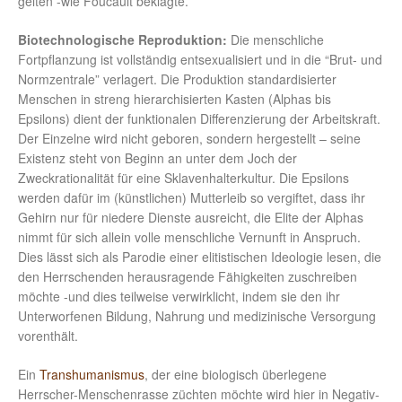
gelten -wie Foucault beklagte.
Biotechnologische Reproduktion:
Die menschliche
Fortpflanzung ist vollständig entsexualisiert und in die “Brut- und
Normzentrale” verlagert. Die Produktion standardisierter
Menschen in streng hierarchisierten Kasten (Alphas bis
Epsilons) dient der funktionalen Differenzierung der Arbeitskraft.
Der Einzelne wird nicht geboren, sondern hergestellt – seine
Existenz steht von Beginn an unter dem Joch der
Zweckrationalität für eine Sklavenhalterkultur. Die Epsilons
werden dafür im (künstlichen) Mutterleib so vergiftet, dass ihr
Gehirn nur für niedere Dienste ausreicht, die Elite der Alphas
nimmt für sich allein volle menschliche Vernunft in Anspruch.
Dies lässt sich als Parodie einer elitistischen Ideologie lesen, die
den Herrschenden herausragende Fähigkeiten zuschreiben
möchte -und dies teilweise verwirklicht, indem sie den ihr
Unterworfenen Bildung, Nahrung und medizinische Versorgung
vorenthält.
Ein
Transhumanismus
, der eine biologisch überlegene
Herrscher-Menschenrasse züchten möchte wird hier in Negativ-