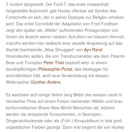
T mutiert dargestellt. Der Ford-T, das erste massenhaft
hergestellte Automobil, galt Huxley offenbar als Symbol des
Fortschritts an sich, der in seiner Dystopie zur Religion erhoben
wird. Das erste Comicbild der Adaptation von Fred Fordham
zeigt den später als „Wilder“ auftretenden Protagonisten von
hinten als Ansicht seiner nackten Schultern vor blauem Himmel;
manche werden hier vielleicht eine visuelle Anspielung auf das
libertär-faschistoide „Atlas Shrugged“ von
Ayn Rand
hineindeuten wollen, die von Transhumanisten wie dem Palantir-
Boss und Trumpfan
Peter Thiel
bejubelt wird -in einem
bezahlpflichtigen
Philosophie-Portal
, das Heidegger für
technikkritisch hält, wohl eine Verwechslung mit dessen
Widersacher
Günther Anders
.
Es wechseln sich einige Seiten lang Bilder des einsam nackt in
heroischer Pose auf einem Felsen stehenden Wilden und brav-
konformistischen Brave-New-World-Menschen ab; letztere
werden als shoppende Konsumenten, in Sexorgien,
Drogenschluckende oder als (Fühl-) Kinopublikum in teils grell-
orgiastischen Farben gezeigt. Dann erst beginnt die von Huxley