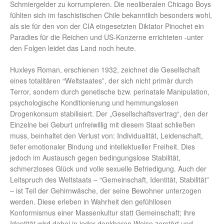
Schmiergelder zu korrumpieren. Die neoliberalen Chicago Boys
fühlten sich im faschistischen Chile bekanntlich besonders wohl,
als sie für den von der CIA eingesetzten Diktator Pinochet ein
Paradies für die Reichen und US-Konzerne errichteten -unter
den Folgen leidet das Land noch heute.
Huxleys Roman, erschienen 1932, zeichnet die Gesellschaft
eines totalitären “Weltstaates”, der sich nicht primär durch
Terror, sondern durch genetische bzw. perinatale Manipulation,
psychologische Konditionierung und hemmungslosen
Drogenkonsum stabilisiert. Der „Gesellschaftsvertrag“, den der
Einzelne bei Geburt unfreiwillig mit diesem Staat schließen
muss, beinhaltet den Verlust von: Individualität, Leidenschaft,
tiefer emotionaler Bindung und intellektueller Freiheit. Dies
jedoch im Austausch gegen bedingungslose Stabilität,
schmerzloses Glück und volle sexuelle Befriedigung. Auch der
Leitspruch des Weltstaats – “Gemeinschaft, Identität, Stabilität”
– ist Teil der Gehirnwäsche, der seine Bewohner unterzogen
werden. Diese erleben in Wahrheit den gefühllosen
Konformismus einer Massenkultur statt Gemeinschaft; ihre
Identität wird dabei in jeder denkbaren Weise zerstört und