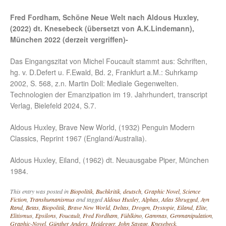
Fred Fordham, Schöne Neue Welt nach Aldous Huxley,
(2022) dt. Knesebeck (übersetzt von A.K.Lindemann),
München 2022 (derzeit vergriffen)-
Das Eingangszitat von Michel Foucault stammt aus: Schriften,
hg. v. D.Defert u. F.Ewald, Bd. 2, Frankfurt a.M.: Suhrkamp
2002, S. 568, z.n. Martin Doll: Mediale Gegenwelten.
Technologien der Emanzipation im 19. Jahrhundert, transcript
Verlag, Bielefeld 2024, S.7.
Aldous Huxley, Brave New World, (1932) Penguin Modern
Classics, Reprint 1967 (England/Australia).
Aldous Huxley, Eiland, (1962) dt. Neuausgabe Piper, München
1984.
This entry was posted in
Biopolitik
,
Buchkritik
,
deutsch
,
Graphic Novel
,
Science
Fiction
,
Transhumanismus
and tagged
Aldous Huxley
,
Alphas
,
Atlas Shrugged
,
Ayn
Rand
,
Betas
,
Biopolitik
,
Brave New World
,
Deltas
,
Drogen
,
Dystopie
,
Eiland
,
Elite
,
Elitismus
,
Epsilons
,
Foucault
,
Fred Fordham
,
Fühlkino
,
Gammas
,
Genmanipulation
,
Graphic-Novel
,
Günther Anders
,
Heidegger
,
John Savage
,
Knesebeck
,