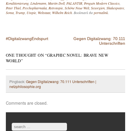
Konditionierung
,
Lindemann
,
Martin Doll
,
PALANTIR
,
Penguin Modern Classics
,
Peter Thiel
,
Psychopharmaka
,
Retrotopie
,
Schöne Neue Welt
,
Sexorgien
,
Shakespeare
,
Soma
,
Trump
,
Utopie
,
Weltstaat
,
Wilhelm Reich
. Bookmark the
permalink
.
Post navigation
#DigitalzwangEndspurt
Gegen Digitalzwang: 70.111
Unterschriften
ONE THOUGHT ON “
GRAPHIC NOVEL: BRAVE NEW
WORLD
”
Pingback:
Gegen Digitalzwang: 70.111 Unterschriften |
netzphilosophie.org
Comments are closed.
Search