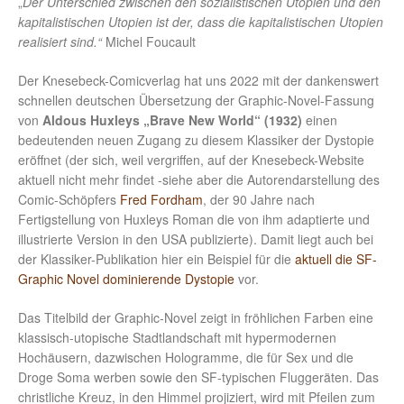
„
Der Unterschied zwischen den sozialistischen Utopien und den
kapitalistischen Utopien ist der, dass die kapitalistischen Utopien
realisiert sind.“
Michel Foucault
Der Knesebeck-Comicverlag hat uns 2022 mit der dankenswert
schnellen deutschen Übersetzung der Graphic-Novel-Fassung
von
Aldous Huxleys „Brave New World“ (1932)
einen
bedeutenden neuen Zugang zu diesem Klassiker der Dystopie
eröffnet (der sich, weil vergriffen, auf der Knesebeck-Website
aktuell nicht mehr findet -siehe aber die Autorendarstellung des
Comic-Schöpfers
Fred Fordham
, der 90 Jahre nach
Fertigstellung von Huxleys Roman die von ihm adaptierte und
illustrierte Version in den USA publizierte). Damit liegt auch bei
der Klassiker-Publikation hier ein Beispiel für die
aktuell die SF-
Graphic Novel dominierende Dystopie
vor.
Das Titelbild der Graphic-Novel zeigt in fröhlichen Farben eine
klassisch-utopische Stadtlandschaft mit hypermodernen
Hochäusern, dazwischen Hologramme, die für Sex und die
Droge Soma werben sowie den SF-typischen Fluggeräten. Das
christliche Kreuz, in den Himmel projiziert, wird mit Pfeilen zum