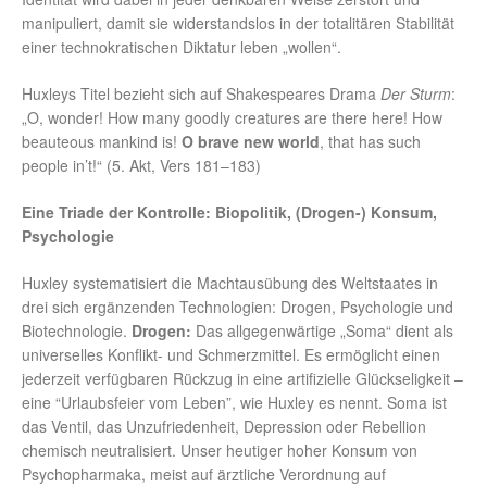
manipuliert, damit sie widerstandslos in der totalitären Stabilität
einer technokratischen Diktatur leben „wollen“.
Huxleys Titel bezieht sich auf Shakespeares Drama
Der Sturm
:
„O, wonder! How many goodly creatures are there here! How
beauteous mankind is!
O brave new world
, that has such
people in’t!“ (5. Akt, Vers 181–183)
Eine Triade der Kontrolle: Biopolitik, (Drogen-) Konsum,
Psychologie
Huxley systematisiert die Machtausübung des Weltstaates in
drei sich ergänzenden Technologien: Drogen, Psychologie und
Biotechnologie.
Drogen:
Das allgegenwärtige „Soma“ dient als
universelles Konflikt- und Schmerzmittel. Es ermöglicht einen
jederzeit verfügbaren Rückzug in eine artifizielle Glückseligkeit –
eine “Urlaubsfeier vom Leben”, wie Huxley es nennt. Soma ist
das Ventil, das Unzufriedenheit, Depression oder Rebellion
chemisch neutralisiert. Unser heutiger hoher Konsum von
Psychopharmaka, meist auf ärztliche Verordnung auf