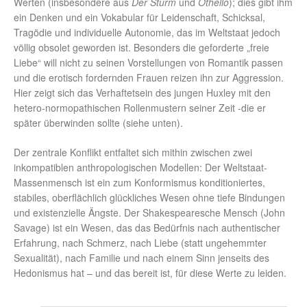
Werten (insbesondere aus
Der Sturm
und
Othello
); dies gibt ihm
ein Denken und ein Vokabular für Leidenschaft, Schicksal,
Tragödie und individuelle Autonomie, das im Weltstaat jedoch
völlig obsolet geworden ist. Besonders die geforderte „freie
Liebe“ will nicht zu seinen Vorstellungen von Romantik passen
und die erotisch fordernden Frauen reizen ihn zur Aggression.
Hier zeigt sich das Verhaftetsein des jungen Huxley mit den
hetero-normopathischen Rollenmustern seiner Zeit -die er
später überwinden sollte (siehe unten).
Der zentrale Konflikt entfaltet sich mithin zwischen zwei
inkompatiblen anthropologischen Modellen: Der Weltstaat-
Massenmensch ist ein zum Konformismus konditioniertes,
stabiles, oberflächlich glückliches Wesen ohne tiefe Bindungen
und existenzielle Ängste. Der Shakespearesche Mensch (John
Savage) ist ein Wesen, das das Bedürfnis nach authentischer
Erfahrung, nach Schmerz, nach Liebe (statt ungehemmter
Sexualität), nach Familie und nach einem Sinn jenseits des
Hedonismus hat – und das bereit ist, für diese Werte zu leiden.