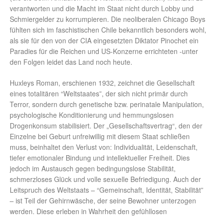
verantworten und die Macht im Staat nicht durch Lobby und
Schmiergelder zu korrumpieren. Die neoliberalen Chicago Boys
fühlten sich im faschistischen Chile bekanntlich besonders wohl,
als sie für den von der CIA eingesetzten Diktator Pinochet ein
Paradies für die Reichen und US-Konzerne errichteten -unter
den Folgen leidet das Land noch heute.
Huxleys Roman, erschienen 1932, zeichnet die Gesellschaft
eines totalitären “Weltstaates”, der sich nicht primär durch
Terror, sondern durch genetische bzw. perinatale Manipulation,
psychologische Konditionierung und hemmungslosen
Drogenkonsum stabilisiert. Der „Gesellschaftsvertrag“, den der
Einzelne bei Geburt unfreiwillig mit diesem Staat schließen
muss, beinhaltet den Verlust von: Individualität, Leidenschaft,
tiefer emotionaler Bindung und intellektueller Freiheit. Dies
jedoch im Austausch gegen bedingungslose Stabilität,
schmerzloses Glück und volle sexuelle Befriedigung. Auch der
Leitspruch des Weltstaats – “Gemeinschaft, Identität, Stabilität”
– ist Teil der Gehirnwäsche, der seine Bewohner unterzogen
werden. Diese erleben in Wahrheit den gefühllosen