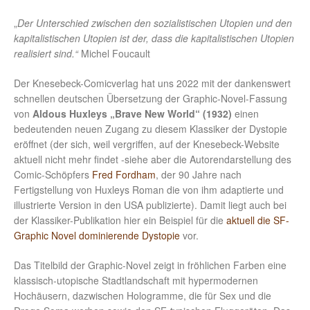
„
Der Unterschied zwischen den sozialistischen Utopien und den
kapitalistischen Utopien ist der, dass die kapitalistischen Utopien
realisiert sind.“
Michel Foucault
Der Knesebeck-Comicverlag hat uns 2022 mit der dankenswert
schnellen deutschen Übersetzung der Graphic-Novel-Fassung
von
Aldous Huxleys „Brave New World“ (1932)
einen
bedeutenden neuen Zugang zu diesem Klassiker der Dystopie
eröffnet (der sich, weil vergriffen, auf der Knesebeck-Website
aktuell nicht mehr findet -siehe aber die Autorendarstellung des
Comic-Schöpfers
Fred Fordham
, der 90 Jahre nach
Fertigstellung von Huxleys Roman die von ihm adaptierte und
illustrierte Version in den USA publizierte). Damit liegt auch bei
der Klassiker-Publikation hier ein Beispiel für die
aktuell die SF-
Graphic Novel dominierende Dystopie
vor.
Das Titelbild der Graphic-Novel zeigt in fröhlichen Farben eine
klassisch-utopische Stadtlandschaft mit hypermodernen
Hochäusern, dazwischen Hologramme, die für Sex und die