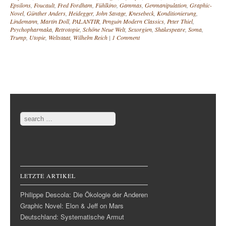
Epsilons
,
Foucault
,
Fred Fordham
,
Fühlkino
,
Gammas
,
Genmanipulation
,
Graphic-
Novel
,
Günther Anders
,
Heidegger
,
John Savage
,
Knesebeck
,
Konditionierung
,
Lindemann
,
Martin Doll
,
PALANTIR
,
Penguin Modern Classics
,
Peter Thiel
,
Psychopharmaka
,
Retrotopie
,
Schöne Neue Welt
,
Sexorgien
,
Shakespeare
,
Soma
,
Trump
,
Utopie
,
Weltstaat
,
Wilhelm Reich
|
1 Comment
Post navigation
Search
LETZTE ARTIKEL
Philippe Descola: Die Ökologie der Anderen
Graphic Novel: Elon & Jeff on Mars
Deutschland: Systematische Armut