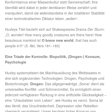
Konformismus einer Massenkultur statt Gemeinschaft; ihre
Identität wird dabei in jeder denkbaren Weise zerstört und
manipuliert, damit sie widerstandslos in der totalitären Stabilität
einer technokratischen Diktatur leben „wollen“.
Huxleys Titel bezieht sich auf Shakespeares Drama
Der Sturm
:
„O, wonder! How many goodly creatures are there here! How
beauteous mankind is!
O brave new world
, that has such
people in’t!“ (5. Akt, Vers 181–183)
Eine Triade der Kontrolle: Biopolitik, (Drogen-) Konsum,
Psychologie
Huxley systematisiert die Machtausübung des Weltstaates in
drei sich ergänzenden Technologien: Drogen, Psychologie und
Biotechnologie.
Drogen:
Das allgegenwärtige „Soma“ dient als
universelles Konflikt- und Schmerzmittel. Es ermöglicht einen
jederzeit verfügbaren Rückzug in eine artifizielle Glückseligkeit –
eine “Urlaubsfeier vom Leben”, wie Huxley es nennt. Soma ist
das Ventil, das Unzufriedenheit, Depression oder Rebellion
chemisch neutralisiert. Unser heutiger hoher Konsum von