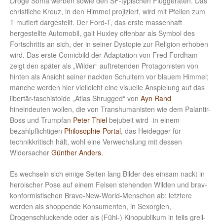
Droge Soma werben sowie den SF-typischen Fluggeräten. Das
christliche Kreuz, in den Himmel projiziert, wird mit Pfeilen zum
T mutiert dargestellt. Der Ford-T, das erste massenhaft
hergestellte Automobil, galt Huxley offenbar als Symbol des
Fortschritts an sich, der in seiner Dystopie zur Religion erhoben
wird. Das erste Comicbild der Adaptation von Fred Fordham
zeigt den später als „Wilder“ auftretenden Protagonisten von
hinten als Ansicht seiner nackten Schultern vor blauem Himmel;
manche werden hier vielleicht eine visuelle Anspielung auf das
libertär-faschistoide „Atlas Shrugged“ von
Ayn Rand
hineindeuten wollen, die von Transhumanisten wie dem Palantir-
Boss und Trumpfan
Peter Thiel
bejubelt wird -in einem
bezahlpflichtigen
Philosophie-Portal
, das Heidegger für
technikkritisch hält, wohl eine Verwechslung mit dessen
Widersacher
Günther Anders
.
Es wechseln sich einige Seiten lang Bilder des einsam nackt in
heroischer Pose auf einem Felsen stehenden Wilden und brav-
konformistischen Brave-New-World-Menschen ab; letztere
werden als shoppende Konsumenten, in Sexorgien,
Drogenschluckende oder als (Fühl-) Kinopublikum in teils grell-