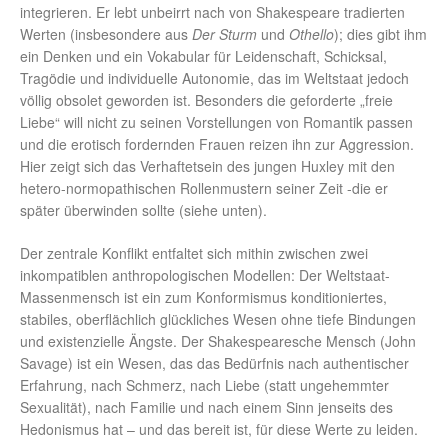
integrieren. Er lebt unbeirrt nach von Shakespeare tradierten
Werten (insbesondere aus
Der Sturm
und
Othello
); dies gibt ihm
ein Denken und ein Vokabular für Leidenschaft, Schicksal,
Tragödie und individuelle Autonomie, das im Weltstaat jedoch
völlig obsolet geworden ist. Besonders die geforderte „freie
Liebe“ will nicht zu seinen Vorstellungen von Romantik passen
und die erotisch fordernden Frauen reizen ihn zur Aggression.
Hier zeigt sich das Verhaftetsein des jungen Huxley mit den
hetero-normopathischen Rollenmustern seiner Zeit -die er
später überwinden sollte (siehe unten).
Der zentrale Konflikt entfaltet sich mithin zwischen zwei
inkompatiblen anthropologischen Modellen: Der Weltstaat-
Massenmensch ist ein zum Konformismus konditioniertes,
stabiles, oberflächlich glückliches Wesen ohne tiefe Bindungen
und existenzielle Ängste. Der Shakespearesche Mensch (John
Savage) ist ein Wesen, das das Bedürfnis nach authentischer
Erfahrung, nach Schmerz, nach Liebe (statt ungehemmter
Sexualität), nach Familie und nach einem Sinn jenseits des
Hedonismus hat – und das bereit ist, für diese Werte zu leiden.