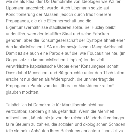
wie sie als Ideal der US-Demokratie von Ideologen wie Walter
Lippmann angestrebt wurde. Auch Lippmann setzte auf
Konditionierung der Massen, jedoch durch traditionellere
Propaganda, die eine Elitenherrschaft und die
Eigentumsverhältnisse stabilisieren sollte. Bei Huxley bleibt
undeutlich, wem der totalitäre Staat und seine Fabriken
gehören, aber die Konsumgesellschaft der Dystopie ähnelt eher
den kapitalistischen USA als der sowjetischen Mangelwirtschaft.
Damit ist sie auch eine Parodie auf die, wie Foucault meinte, (im
Gegensatz zu kommunistischen Utopien) tendenziell
verwirklichte kapitalistische Utopie einer Konsumgesellschaft.
Dass dabei Menschen- und Bürgerrechte unter den Tisch fallen,
erscheint nur denen als Widerspruch, die unhinterfragt die
Propaganda-Parole von den „liberalen Marktdemokratien“
glauben möchten.
Tatsächlich ist Demokratie für Marktliberale nicht nur
verzichtbar, sondern gilt als gefährlich: Wenn die Mehrheit
mitbestimmt, könnte sie ja von der reichen Minderheit verlangen
faire Steuern zu zahlen, die sozialen und ökologischen Schäden
(die sie beim Anhäufen ihres Reichtums anrichten) finanziell zu