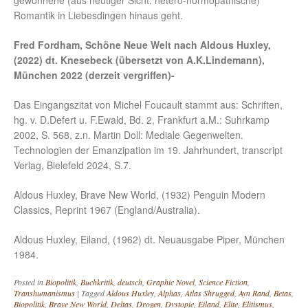
gewonnene (aus heutiger Sicht: hetero-normopathische)
Romantik in Liebesdingen hinaus geht.
Fred Fordham, Schöne Neue Welt nach Aldous Huxley,
(2022) dt. Knesebeck (übersetzt von A.K.Lindemann),
München 2022 (derzeit vergriffen)-
Das Eingangszitat von Michel Foucault stammt aus: Schriften,
hg. v. D.Defert u. F.Ewald, Bd. 2, Frankfurt a.M.: Suhrkamp
2002, S. 568, z.n. Martin Doll: Mediale Gegenwelten.
Technologien der Emanzipation im 19. Jahrhundert, transcript
Verlag, Bielefeld 2024, S.7.
Aldous Huxley, Brave New World, (1932) Penguin Modern
Classics, Reprint 1967 (England/Australia).
Aldous Huxley, Eiland, (1962) dt. Neuausgabe Piper, München
1984.
Posted in
Biopolitik
,
Buchkritik
,
deutsch
,
Graphic Novel
,
Science Fiction
,
Transhumanismus
|
Tagged
Aldous Huxley
,
Alphas
,
Atlas Shrugged
,
Ayn Rand
,
Betas
,
Biopolitik
,
Brave New World
,
Deltas
,
Drogen
,
Dystopie
,
Eiland
,
Elite
,
Elitismus
,