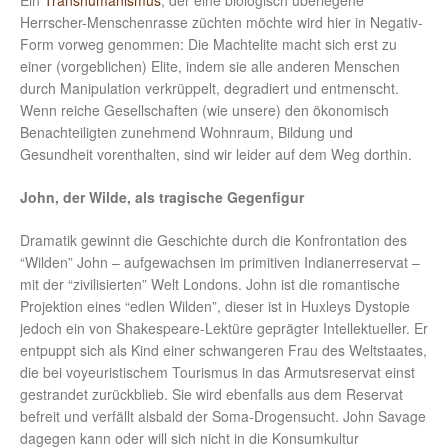
Ein
Transhumanismus
, der eine biologisch überlegene
Herrscher-Menschenrasse züchten möchte wird hier in Negativ-
Form vorweg genommen: Die Machtelite macht sich erst zu
einer (vorgeblichen) Elite, indem sie alle anderen Menschen
durch Manipulation verkrüppelt, degradiert und entmenscht.
Wenn reiche Gesellschaften (wie unsere) den ökonomisch
Benachteiligten zunehmend Wohnraum, Bildung und
Gesundheit vorenthalten, sind wir leider auf dem Weg dorthin.
John, der Wilde, als tragische Gegenfigur
Dramatik gewinnt die Geschichte durch die Konfrontation des
“Wilden” John – aufgewachsen im primitiven Indianerreservat –
mit der “zivilisierten” Welt Londons. John ist die romantische
Projektion eines “edlen Wilden”, dieser ist in Huxleys Dystopie
jedoch ein von Shakespeare-Lektüre geprägter Intellektueller. Er
entpuppt sich als Kind einer schwangeren Frau des Weltstaates,
die bei voyeuristischem Tourismus in das Armutsreservat einst
gestrandet zurückblieb. Sie wird ebenfalls aus dem Reservat
befreit und verfällt alsbald der Soma-Drogensucht. John Savage
dagegen kann oder will sich nicht in die Konsumkultur