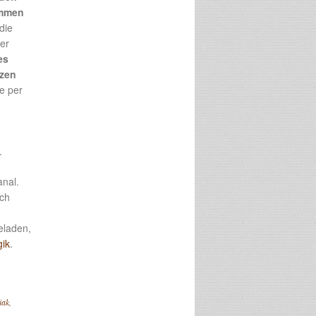
ammen
die
er
es
tzen
e per
.
anal.
ich
geladen,
ik
.
iak
,