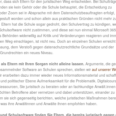
r, dass sich Eltern für den juristischen Weg entscheiden. Bei Schulträg
inden sie kein Gehör oder die Schule behauptet, die Entscheidung zu
oder Zoom sei in Absprache mit dem Datenschutzbeauftragten erfolgt, 
gestuft worden und schon allein aus praktischen Gründen nicht mehr z
Eltern hat die Schule sogar gedroht, den Schulvertrag zu kündigen, w
Schulsoftware nicht zustimmen, und diese sei nun einmal Microsoft 36
ss Behörden widerwillig auf Kritik und Veränderungen reagieren und im
en Weg einschlagen, ist nicht neu. Doch an einzelnen Schulen erreicht
sung, dem Verstoß gegen datenschutzrechtliche Grundsätze und der
Grundrechten ein neues Niveau.
als Eltern mit Ihren Sorgen nicht alleine lassen.
Argumente, die g
nsammelnder Software an Schulen sprechen, stellen wir
auf unserer W
ir erarbeiten dazu immer wieder neues Informationsmaterial und schaff
r und politischer Ebene Aufmerksamkeit für die Problematik. Digitalcour
Ressourcen, Sie juristisch zu beraten oder an fachkundige Anwält.innen
öchten Betroffene aber vernetzen und dabei unterstützen, einander zu 
m sie sich gegenseitig berichten, welche juristischen Maßnahmen bere
d was ihre Anwältinnen und Anwälte ihnen empfohlen haben.
 und Schulsoftware finden Sie Eltern, die bereits juristisch gegen