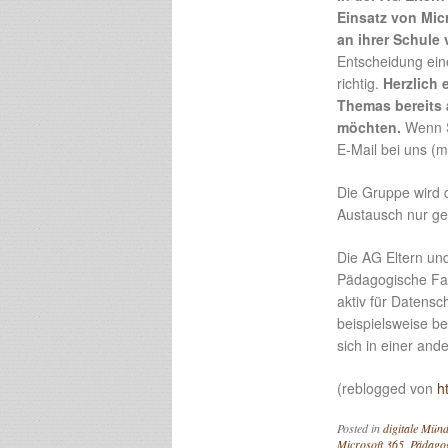
Einsatz von Mi
an ihrer Schule
Entscheidung ein
richtig.
Herzlich 
Themas bereits 
möchten.
Wenn Si
E-Mail bei uns (m
Die Gruppe wird d
Austausch nur ge
Die AG Eltern und
Pädagogische Fac
aktiv für Datensc
beispielsweise ber
sich in einer and
(reblogged von
h
Posted in
digitale Münd
Microsoft 365
,
Pädago