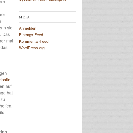
ern
als
META
u
enn sie
Anmelden
5. Das
Eintrags-Feed
mer mal
Kommentar-Feed
 das
WordPress.org
egen
ebsite
en auf
age hat
 zu
helfen,
its
 den