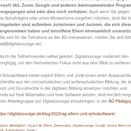
crosoft 365, Zoom, Google und anderen datensammelnden Progr
 vorgegangen sind oder dies noch vorhaben.
Auch wenn Sie gegen 
es Schulträgers oder eines Ministeriums vorgehen möchten, sind Sie hi
eingeladen sind außerdem Juristinnen und Juristen, die sich dies
angenommen haben und betroffene Eltern ehrenamtlich unterstü
e sich für die Teilnahme an der AG interessieren, melden Sie sich bitt
ail@digitalcourage.de).
urch die Teilnehmenden selbst geleitet. Digitalcourage moderiert den
ringfügig, um den thematischen Fokus nicht aus dem Blick zu verlieren
 Schulsoftware bietet explizit Eltern und Jurist.innen einen Austauschk
hkräfte aus der (vor)schulischen und außerschulischen Bildung, die s
hutz und Grundrechte in der digitalen Bildung einsetzen möchten und
eits auf freie Materialien und freie Software setzten, sind herzlich ein
eren Arbeitsgruppe von Digitalcourage einzubringen: in der
AG Pädagog
ttps://digitalcourage.de/blog/2023/ag-eltern-und-schulsoftware
)
igkeit
,
Mündigkeit
|
Tagged
AG Eltern
,
Datenschutz
,
Digitalcourage
,
Google
,
Jessica Wawrzyn
gik
,
Schulsoftware
,
Zoom
|