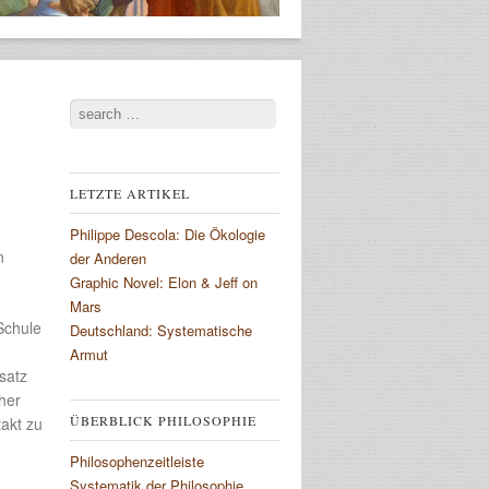
Search
LETZTE ARTIKEL
Philippe Descola: Die Ökologie
n
der Anderen
Graphic Novel: Elon & Jeff on
Mars
Schule
Deutschland: Systematische
Armut
satz
her
ÜBERBLICK PHILOSOPHIE
akt zu
Philosophenzeitleiste
Systematik der Philosophie