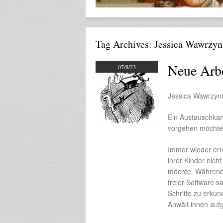
Tag Archives:
Jessica Wawrzyn
Neue Arbe
07/8/23
Jessica Wawrzyn
Ein Austauschkan
vorgehen möchten,
Immer wieder erre
ihrer Kinder nich
möchte. Während 
freier Software s
Schritte zu erkun
Anwält.innen au