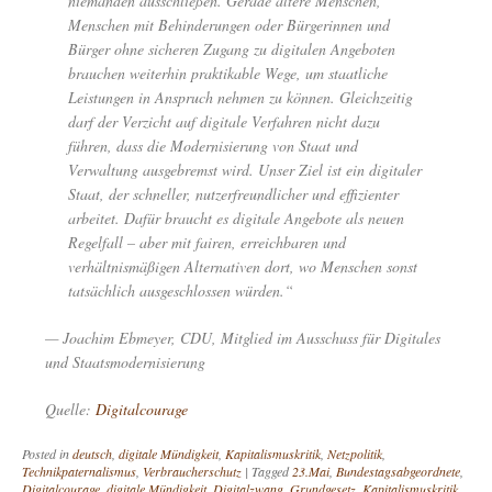
niemanden ausschließen. Gerade ältere Menschen,
Menschen mit Behinderungen oder Bürgerinnen und
Bürger ohne sicheren Zugang zu digitalen Angeboten
brauchen weiterhin praktikable Wege, um staatliche
Leistungen in Anspruch nehmen zu können. Gleichzeitig
darf der Verzicht auf digitale Verfahren nicht dazu
führen, dass die Modernisierung von Staat und
Verwaltung ausgebremst wird. Unser Ziel ist ein digitaler
Staat, der schneller, nutzerfreundlicher und effizienter
arbeitet. Dafür braucht es digitale Angebote als neuen
Regelfall – aber mit fairen, erreichbaren und
verhältnismäßigen Alternativen dort, wo Menschen sonst
tatsächlich ausgeschlossen würden.“
— Joachim Ebmeyer, CDU, Mitglied im Ausschuss für Digitales
und Staatsmodernisierung
Quelle:
Digitalcourage
Posted in
deutsch
,
digitale Mündigkeit
,
Kapitalismuskritik
,
Netzpolitik
,
Technikpaternalismus
,
Verbraucherschutz
|
Tagged
23.Mai
,
Bundestagsabgeordnete
,
Digitalcourage
,
digitale Mündigkeit
,
Digitalzwang
,
Grundgesetz
,
Kapitalismuskritik
,