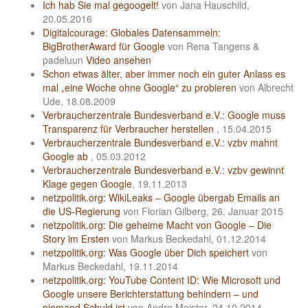
Ich hab Sie mal gegoogelt!
von Jana Hauschild,
20.05.2016
Digitalcourage: Globales Datensammeln:
BigBrotherAward für Google
von Rena Tangens &
padeluun
Video ansehen
Schon etwas älter, aber immer noch ein guter Anlass es
mal „eine Woche ohne Google“ zu probieren
von Albrecht
Ude, 18.08.2009
Verbraucherzentrale Bundesverband e.V.: Google muss
Transparenz für Verbraucher herstellen
, 15.04.2015
Verbraucherzentrale Bundesverband e.V.: vzbv mahnt
Google ab
, 05.03.2012
Verbraucherzentrale Bundesverband e.V.: vzbv gewinnt
Klage gegen Google
, 19.11.2013
netzpolitik.org: WikiLeaks – Google übergab Emails an
die US-Regierung
von Florian Gilberg, 26. Januar 2015
netzpolitik.org: Die geheime Macht von Google – Die
Story im Ersten
von Markus Beckedahl, 01.12.2014
netzpolitik.org: Was Google über Dich speichert
von
Markus Beckedahl, 19.11.2014
netzpolitik.org: YouTube Content ID: Wie Microsoft und
Google unsere Berichterstattung behindern – und
niemand Schuld ist
von Andre Meister, 24.10.2014