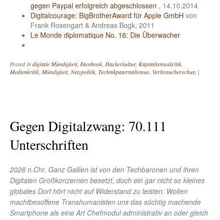
gegen Paypal erfolgreich abgeschlossen
, 14.10.2014
Digitalcourage: BigBrotherAward für Apple GmbH
von
Frank Rosengart & Andreas Bogk, 2011
Le Monde diplomatique No. 16: Die Überwacher
Posted in
digitale Mündigkeit
,
Facebook
,
Hackerkultur
,
Kapitalismuskritik
,
Medienkritik
,
Mündigkeit
,
Netzpolitik
,
Technikpaternalismus
,
Verbraucherschutz
|
Gegen Digitalzwang: 70.111
Unterschriften
2026 n.Chr. Ganz Gallien ist von den Techbaronen und ihren
Digitalen Großkonzernen besetzt, doch ein gar nicht so kleines
globales Dorf hört nicht auf Widerstand zu leisten. Wollen
machtbesoffene Transhumanisten uns das süchtig machende
Smartphone als eine Art Chefmodul administrativ an oder gleich