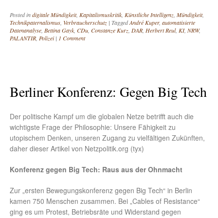
Posted in
digitale Mündigkeit
,
Kapitalismuskritik
,
Künstliche Intelligenz
,
Mündigkeit
,
Technikpaternalismus
,
Verbraucherschutz
|
Tagged
André Kuper
,
automatisierte
Datenanalyse
,
Bettina Gayk
,
CDu
,
Constanze Kurz
,
DAR
,
Herbert Reul
,
KI
,
NRW
,
PALANTIR
,
Polizei
|
1 Comment
Berliner Konferenz: Gegen Big Tech
Der politische Kampf um die globalen Netze betrifft auch die
wichtigste Frage der Philosophie: Unsere Fähigkeit zu
utopischem Denken, unseren Zugang zu vielfältigen Zukünften,
daher dieser Artikel von Netzpolitik.org (tyx)
Konferenz gegen Big Tech: Raus aus der Ohnmacht
Zur „ersten Bewegungskonferenz gegen Big Tech“ in Berlin
kamen 750 Menschen zusammen. Bei „Cables of Resistance“
ging es um Protest, Betriebsräte und Widerstand gegen