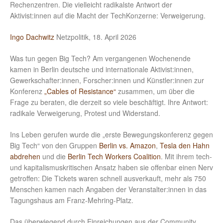
Rechenzentren. Die vielleicht radikalste Antwort der
Aktivist:innen auf die Macht der TechKonzerne: Verweigerung.
Ingo Dachwitz
Netzpolitik, 18. April 2026
Was tun gegen Big Tech? Am vergangenen Wochenende
kamen in Berlin deutsche und internationale Aktivist:innen,
Gewerkschafter:innen, Forscher:innen und Künstler:innen zur
Konferenz
„Cables of Resistance“
zusammen, um über die
Frage zu beraten, die derzeit so viele beschäftigt. Ihre Antwort:
radikale Verweigerung, Protest und Widerstand.
Ins Leben gerufen wurde die „erste Bewegungskonferenz gegen
Big Tech“ von den Gruppen
Berlin vs. Amazon
,
Tesla den Hahn
abdrehen
und die
Berlin Tech Workers Coalition
. Mit ihrem tech-
und kapitalismuskritischen Ansatz haben sie offenbar einen Nerv
getroffen: Die Tickets waren schnell ausverkauft, mehr als 750
Menschen kamen nach Angaben der Veranstalter:innen in das
Tagungshaus am Franz-Mehring-Platz.
Das überwiegend durch Einreichungen aus der Community