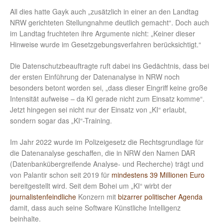
All dies hatte Gayk auch „zusätzlich in einer an den Landtag
NRW gerichteten Stellungnahme deutlich gemacht“. Doch auch
im Landtag fruchteten ihre Argumente nicht: „Keiner dieser
Hinweise wurde im Gesetzgebungsverfahren berücksichtigt.“
Die Datenschutzbeauftragte ruft dabei ins Gedächtnis, dass bei
der ersten Einführung der Datenanalyse in NRW noch
besonders betont worden sei, „dass dieser Eingriff keine große
Intensität aufweise – da KI gerade nicht zum Einsatz komme“.
Jetzt hingegen sei nicht nur der Einsatz von „KI“ erlaubt,
sondern sogar das „KI“-Training.
Im Jahr 2022 wurde im Polizeigesetz die Rechtsgrundlage für
die Datenanalyse geschaffen, die in NRW den Namen DAR
(Datenbankübergreifende Analyse- und Recherche) trägt und
von Palantir schon seit 2019 für
mindestens 39 Millionen Euro
bereitgestellt wird. Seit dem Bohei um „KI“ wirbt der
journalistenfeindliche
Konzern mit
bizarrer politischer Agenda
damit, dass auch seine Software Künstliche Intelligenz
beinhalte.