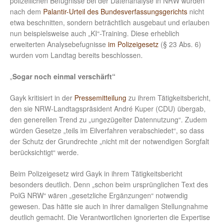
polizeilichen Befugnisse bei der Datenanalyse in NRW wurden
nach dem
Palantir-Urteil des Bundesverfassungsgerichts
nicht
etwa beschnitten, sondern beträchtlich ausgebaut und erlauben
nun beispielsweise auch „KI“-Training. Diese erheblich
erweiterten Analysebefugnisse
im Polizeigesetz
(§ 23 Abs. 6)
wurden vom Landtag bereits beschlossen.
„
Sogar noch einmal verschärft“
Gayk kritisiert in der
Pressemitteilung
zu ihrem Tätigkeitsbericht,
den sie NRW-Landtagspräsident André Kuper (CDU) übergab,
den generellen Trend zu „ungezügelter Datennutzung“. Zudem
würden Gesetze „teils im Eilverfahren verabschiedet“, so dass
der Schutz der Grundrechte „nicht mit der notwendigen Sorgfalt
berücksichtigt“ werde.
Beim Polizeigesetz wird Gayk in ihrem Tätigkeitsbericht
besonders deutlich. Denn „schon beim ursprünglichen Text des
PolG NRW“ wären „gesetzliche Ergänzungen“ notwendig
gewesen. Das hätte sie auch in ihrer damaligen Stellungnahme
deutlich gemacht. Die Verantwortlichen ignorierten die Expertise