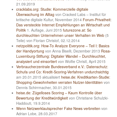
21.09.2019
cracklabs.org: Studie: Kommerzielle digitale
Überwachung im Alltag
von Cracked Labs – Institut für
kritische digitale Kultur, November 2014
Forum-Privatheit:
Das versteckte Internet Empfehlungen an Wirtschaft und
Politik
1. Auflage, Juni 2015
futurezone.at: So
durchleuchten Unternehmen unser Verhalten im Web
(5
Teile) von Florian Christof, 02.12.2014
netzpolitik.org: How-To Analyze Everyone – Teil I: Basics
der Handyortung
von Anna Biselli, Dezember 2013
Rosa-
Luxemburg-Stiftung: Digitaler Wandel – Durchleuchtet,
analysiert und einsortiert
von Wolfie Christl, April 2015
Verbraucherzentrale Bundesverband e.V.: Datenschutz:
Schufa und Co: Kredit-Scoring-Verfahren undurchsichtig
am 20.01.2015 aktualisiert
heise.de: Kreditkarten-Studie:
Shopping-Gewohnheiten verraten Nutzer-Identitäten
von
Dennis Schirrmacher, 30.01.2015
heise.de: Zügelloses Scoring – Kaum Kontrolle über
Bewertung der Kreditwürdigkeit
von Christiane Schulzki-
Haddouti, 19.9.2014
Wenn Netzwerklautsprecher Fake News verbreiten
von
Adrian Lobe, 28.03.2017