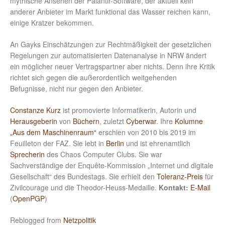
mythische Ansehen der Palantir-Software, der aktuell kein
anderer Anbieter im Markt funktional das Wasser reichen kann,
einige Kratzer bekommen.
An Gayks Einschätzungen zur Rechtmäßigkeit der gesetzlichen
Regelungen zur automatisierten Datenanalyse in NRW ändert
ein möglicher neuer Vertragspartner aber nichts. Denn ihre Kritik
richtet sich gegen die außerordentlich weitgehenden
Befugnisse, nicht nur gegen den Anbieter.
Constanze Kurz
ist promovierte Informatikerin, Autorin und
Herausgeberin
von
Büchern
, zuletzt
Cyberwar
. Ihre
Kolumne
„Aus dem Maschinenraum“
erschien von 2010 bis 2019 im
Feuilleton der FAZ. Sie lebt in
Berlin
und ist ehrenamtlich
Sprecherin
des Chaos Computer Clubs. Sie war
Sachverständige der Enquête-Kommission „Internet und digitale
Gesellschaft“ des Bundestags. Sie erhielt den
Toleranz-Preis
für
Zivilcourage und die Theodor-Heuss-Medaille.
Kontakt:
E-Mail
(
OpenPGP
)
Reblogged from
Netzpolitik