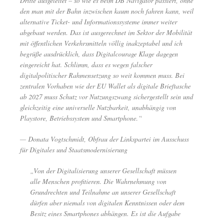
Dritte ausgeleitet – so wie es beim DB Navigator passiert, ohne
den man mit der Bahn inzwischen kaum noch fahren kann, weil
alternative Ticket- und Informationssysteme immer weiter
abgebaut werden. Das ist ausgerechnet im Sektor der Mobilität
mit öffentlichen Verkehrsmitteln völlig inakzeptabel und ich
begrüße ausdrücklich, dass Digitalcourage Klage dagegen
eingereicht hat. Schlimm, dass es wegen falscher
digitalpolitischer Rahmensetzung so weit kommen muss. Bei
zentralen Vorhaben wie der EU Wallet als digitale Brieftasche
ab 2027 muss Schutz vor Nutzungszwang sichergestellt sein und
gleichzeitig eine universelle Nutzbarkeit, unabhängig von
Playstore, Betriebssystem und Smartphone.“
— Donata Vogtschmidt, Obfrau der Linkspartei im Ausschuss
für Digitales und Staatsmodernisierung
„Von der Digitalisierung unserer Gesellschaft müssen
alle Menschen profitieren. Die Wahrnehmung von
Grundrechten und Teilnahme an unserer Gesellschaft
dürfen aber niemals von digitalen Kenntnissen oder dem
Besitz eines Smartphones abhängen. Es ist die Aufgabe