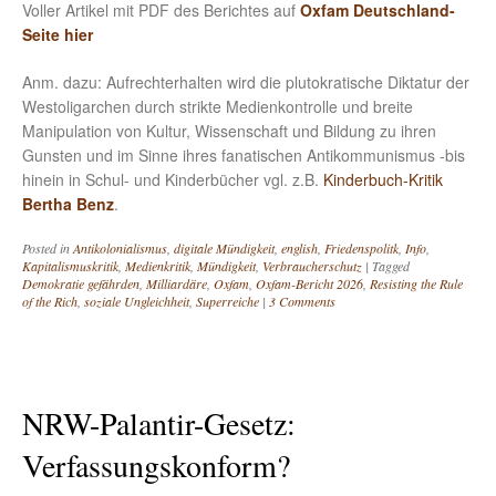
Voller Artikel mit PDF des Berichtes auf
Oxfam Deutschland-
Seite hier
Anm. dazu: Aufrechterhalten wird die plutokratische Diktatur der
Westoligarchen durch strikte Medienkontrolle und breite
Manipulation von Kultur, Wissenschaft und Bildung zu ihren
Gunsten und im Sinne ihres fanatischen Antikommunismus -bis
hinein in Schul- und Kinderbücher vgl. z.B.
Kinderbuch-Kritik
Bertha Benz
.
Posted in
Antikolonialismus
,
digitale Mündigkeit
,
english
,
Friedenspolitk
,
Info
,
Kapitalismuskritik
,
Medienkritik
,
Mündigkeit
,
Verbraucherschutz
|
Tagged
Demokratie gefährden
,
Milliardäre
,
Oxfam
,
Oxfam-Bericht 2026
,
Resisting the Rule
of the Rich
,
soziale Ungleichheit
,
Superreiche
|
3 Comments
NRW-Palantir-Gesetz:
Verfassungskonform?