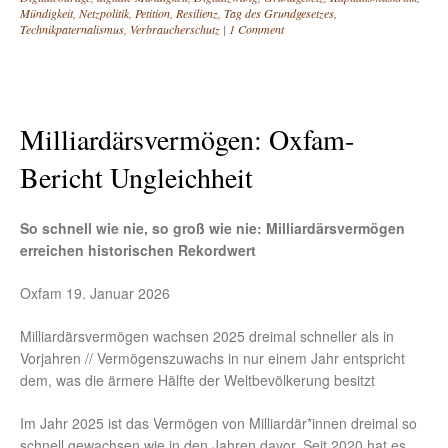
Mündigkeit
,
Netzpolitik
,
Petition
,
Resilienz
,
Tag des Grundgesetzes
,
Technikpaternalismus
,
Verbraucherschutz
|
1 Comment
Milliardärsvermögen: Oxfam-
Bericht Ungleichheit
So schnell wie nie, so groß wie nie: Milliardärsvermögen
erreichen historischen Rekordwert
Oxfam 19. Januar 2026
Milliardärsvermögen wachsen 2025 dreimal schneller als in
Vorjahren // Vermögenszuwachs in nur einem Jahr entspricht
dem, was die ärmere Hälfte der Weltbevölkerung besitzt
Im Jahr 2025 ist das Vermögen von Milliardär*innen dreimal so
schnell gewachsen wie in den Jahren davor. Seit 2020 hat es