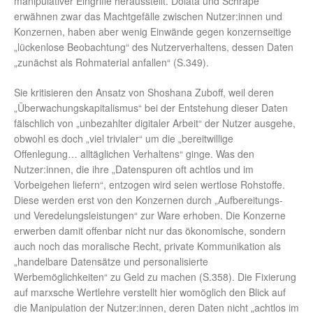
manipulativer Eingriffe herausstellt. Dolata und Schrape
erwähnen zwar das Machtgefälle zwischen Nutzer:innen und
Konzernen, haben aber wenig Einwände gegen konzernseitige
„lückenlose Beobachtung“ des Nutzerverhaltens, dessen Daten
„zunächst als Rohmaterial anfallen“ (S.349).
Sie kritisieren den Ansatz von Shoshana Zuboff, weil deren
„Überwachungskapitalismus“ bei der Entstehung dieser Daten
fälschlich von „unbezahlter digitaler Arbeit“ der Nutzer ausgehe,
obwohl es doch „viel trivialer“ um die „bereitwillige
Offenlegung… alltäglichen Verhaltens“ ginge. Was den
Nutzer:innen, die ihre „Datenspuren oft achtlos und im
Vorbeigehen liefern“, entzogen wird seien wertlose Rohstoffe.
Diese werden erst von den Konzernen durch „Aufbereitungs-
und Veredelungsleistungen“ zur Ware erhoben. Die Konzerne
erwerben damit offenbar nicht nur das ökonomische, sondern
auch noch das moralische Recht, private Kommunikation als
„handelbare Datensätze und personalisierte
Werbemöglichkeiten“ zu Geld zu machen (S.358). Die Fixierung
auf marxsche Wertlehre verstellt hier womöglich den Blick auf
die Manipulation der Nutzer:innen, deren Daten nicht „achtlos im