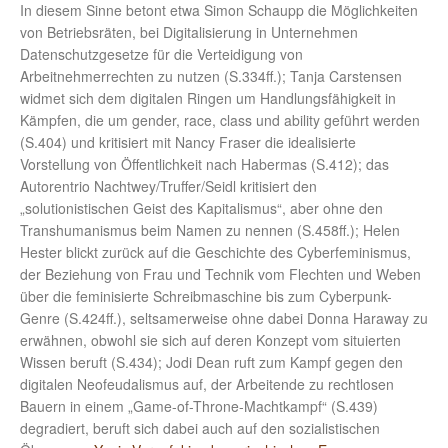
In diesem Sinne betont etwa Simon Schaupp die Möglichkeiten
von Betriebsräten, bei Digitalisierung in Unternehmen
Datenschutzgesetze für die Verteidigung von
Arbeitnehmerrechten zu nutzen (S.334ff.); Tanja Carstensen
widmet sich dem digitalen Ringen um Handlungsfähigkeit in
Kämpfen, die um gender, race, class und ability geführt werden
(S.404) und kritisiert mit Nancy Fraser die idealisierte
Vorstellung von Öffentlichkeit nach Habermas (S.412); das
Autorentrio Nachtwey/Truffer/Seidl kritisiert den
„solutionistischen Geist des Kapitalismus“, aber ohne den
Transhumanismus beim Namen zu nennen (S.458ff.); Helen
Hester blickt zurück auf die Geschichte des Cyberfeminismus,
der Beziehung von Frau und Technik vom Flechten und Weben
über die feminisierte Schreibmaschine bis zum Cyberpunk-
Genre (S.424ff.), seltsamerweise ohne dabei Donna Haraway zu
erwähnen, obwohl sie sich auf deren Konzept vom situierten
Wissen beruft (S.434); Jodi Dean ruft zum Kampf gegen den
digitalen Neofeudalismus auf, der Arbeitende zu rechtlosen
Bauern in einem „Game-of-Throne-Machtkampf“ (S.439)
degradiert, beruft sich dabei auch auf den sozialistischen