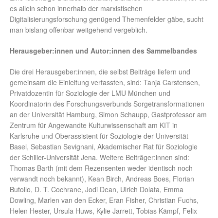
es allein schon innerhalb der marxistischen
Digitalisierungsforschung genügend Themenfelder gäbe, sucht
man bislang offenbar weitgehend vergeblich.
Herausgeber:innen und Autor:innen des Sammelbandes
Die drei Herausgeber:innen, die selbst Beiträge liefern und
gemeinsam die Einleitung verfassten, sind: Tanja Carstensen,
Privatdozentin für Soziologie der LMU München und
Koordinatorin des Forschungsverbunds Sorgetransformationen
an der Universität Hamburg, Simon Schaupp, Gastprofessor am
Zentrum für Angewandte Kulturwissenschaft am KIT in
Karlsruhe und Oberassistent für Soziologie der Universität
Basel, Sebastian Sevignani, Akademischer Rat für Soziologie
der Schiller-Universität Jena. Weitere Beiträger:innen sind:
Thomas Barth (mit dem Rezensenten weder identisch noch
verwandt noch bekannt), Kean Birch, Andreas Boes, Florian
Butollo, D. T. Cochrane, Jodi Dean, Ulrich Dolata, Emma
Dowling, Marlen van den Ecker, Eran Fisher, Christian Fuchs,
Helen Hester, Ursula Huws, Kylie Jarrett, Tobias Kämpf, Felix