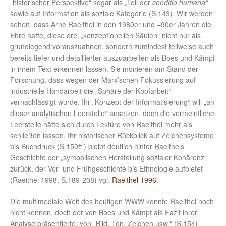
„historischer Perspektive“ sogar als „Teil der
conditio humana“
sowie auf Information als soziale Kategorie (S.143). Wir werden
sehen, dass Arne Raeithel in den 1980er und –90er Jahren die
Ehre hatte, diese drei „konzeptionellen Säulen“ nicht nur als
grundlegend vorauszuahnen, sondern zumindest teilweise auch
bereits tiefer und detaillierter auszuarbeiten als Boes und Kämpf
in ihrem Text erkennen lassen. Sie monieren am Stand der
Forschung, dass wegen der Marx’schen Fokussierung auf
industrielle Handarbeit die „Sphäre der Kopfarbeit“
vernachlässigt wurde. Ihr „Konzept der Informatisierung“ will „an
dieser analytischen Leerstelle“ ansetzen, doch die vermeintliche
Leerstelle hätte sich durch Lektüre von Raeithel mehr als
schließen lassen. Ihr historischer Rückblick auf Zeichensysteme
bis Buchdruck (S.150ff.) bleibt deutlich hinter Raeithels
Geschichte der „symbolischen Herstellung sozialer Kohärenz“
zurück, der Vor- und Frühgeschichte bis Ethnologie aufbietet
(Raeithel 1998, S.189-208) vgl.
Raeithel 1996
.
Die multimediale Welt des heutigen WWW konnte Raeithel noch
nicht kennen, doch der von Boes und Kämpf als Fazit ihrer
Analyse präsentierte, von „Bild, Ton, Zeichen usw.“ (S.154)