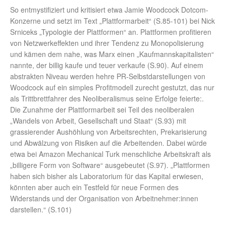
So entmystifiziert und kritisiert etwa Jamie Woodcock Dotcom-
Konzerne und setzt im Text „Plattformarbeit“ (S.85-101) bei Nick
Srniceks „Typologie der Plattformen“ an. Plattformen profitieren
von Netzwerkeffekten und ihrer Tendenz zu Monopolisierung
und kämen dem nahe, was Marx einen „Kaufmannskapitalisten“
nannte, der billig kaufe und teuer verkaufe (S.90). Auf einem
abstrakten Niveau werden hehre PR-Selbstdarstellungen von
Woodcock auf ein simples Profitmodell zurecht gestutzt, das nur
als Trittbrettfahrer des Neoliberalismus seine Erfolge feierte:.
Die Zunahme der Plattformarbeit sei Teil des neoliberalen
„Wandels von Arbeit, Gesellschaft und Staat“ (S.93) mit
grassierender Aushöhlung von Arbeitsrechten, Prekarisierung
und Abwälzung von Risiken auf die Arbeitenden. Dabei würde
etwa bei Amazon Mechanical Turk menschliche Arbeitskraft als
„billigere Form von Software“ ausgebeutet (S.97). „Plattformen
haben sich bisher als Laboratorium für das Kapital erwiesen,
könnten aber auch ein Testfeld für neue Formen des
Widerstands und der Organisation von Arbeitnehmer:innen
darstellen.“ (S.101)