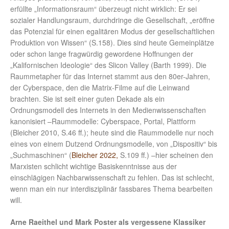
erfüllte „Informationsraum“ überzeugt nicht wirklich: Er sei
sozialer Handlungsraum, durchdringe die Gesellschaft, „eröffne
das Potenzial für einen egalitären Modus der gesellschaftlichen
Produktion von Wissen“ (S.158). Dies sind heute Gemeinplätze
oder schon lange fragwürdig gewordene Hoffnungen der
„Kalifornischen Ideologie“ des Slicon Valley (Barth 1999). Die
Raummetapher für das Internet stammt aus den 80er-Jahren,
der Cyberspace, den die Matrix-Filme auf die Leinwand
brachten. Sie ist seit einer guten Dekade als ein
Ordnungsmodell des Internets in den Medienwissenschaften
kanonisiert –Raummodelle: Cyberspace, Portal, Plattform
(Bleicher 2010, S.46 ff.); heute sind die Raummodelle nur noch
eines von einem Dutzend Ordnungsmodelle, von „Dispositiv“ bis
„Suchmaschinen“ (
Bleicher 2022,
S.109 ff.) –hier scheinen den
Marxisten schlicht wichtige Basiskenntnisse aus der
einschlägigen Nachbarwissenschaft zu fehlen. Das ist schlecht,
wenn man ein nur interdisziplinär fassbares Thema bearbeiten
will.
Arne Raeithel und Mark Poster als vergessene Klassiker