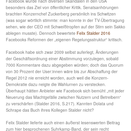
Facebook wurde nach diversen Skandalen in den USA
besonders das Ziel von öffentlicher Kritik. Senatsanhörungen
brachten Konzernchef Zuckerberg persönlich ins Schwitzen
(was sogar wörtlich stimmte: man konnte in der TV-Übertragung
sehen, wie der CEO mit Schweißtropfen auf der Stirn sein Sakko
ablegen musste). Dennoch bewertete
Felix Stalder 2016
Facebooks Reformen der „eigenen Regelungsstruktur“ kritisch.
Facebook habe sich zwar 2009 selbst auferlegt, Änderungen
der Geschäftsordnung einer Abstimmung vorzulegen, sobald
7000 Kommentare dazu abgegeben würden; doch das Quorum
von 30 Prozent der User:innen wäre bis zur Abschaffung der
Regel 2012 nie erreicht worden, auch weil die Konzern-
Demokratie dazu neigte die Wahlurnen zu verstecken.
Überhaupt hätten Anbieter wie Facebook sich bemüht „mit jeder
Neuerung das Machtgefälle zwischen Nutzern und Betreibern“
zu verschärfen (Stalder 2016, S.217). Kannten Dolata und
Schrape das Buch ihres Kollegen Stalder nicht?
Felix Stalder lieferte auch einen äußerst lesenswerten Beitrag
zum hier besprochenen Suhrkamp-Band, der sein recht