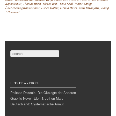
Kapitalismus
,
Thomas Barth
,
Tilman Reitz
,
Timo Seidl
,
Tobias Kämpf
,
Überwachungskapitalismus
,
Ulrich Dolata
,
Ursula Huws
,
Yanis Varoufakis
,
Zuboff
|
1 Comment
Post navigation
Search
LETZTE ARTIKEL
Philippe Descola: Die Ökologie der Anderen
Graphic Novel: Elon & Jeff on Mars
Deutschland: Systematische Armut