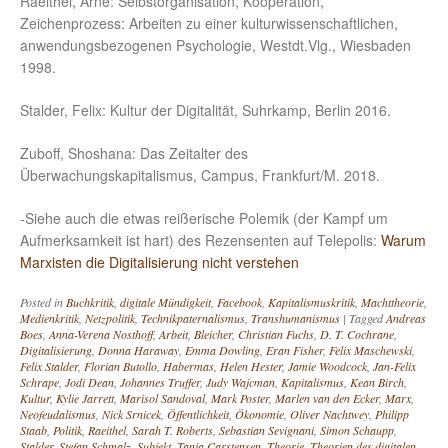
Raeithel, Arne: Selbstorganisation, Kooperation,
Zeichenprozess: Arbeiten zu einer kulturwissenschaftlichen,
anwendungsbezogenen Psychologie, Westdt.Vlg., Wiesbaden
1998.
Stalder, Felix: Kultur der Digitalität, Suhrkamp, Berlin 2016.
Zuboff, Shoshana: Das Zeitalter des
Überwachungskapitalismus, Campus, Frankfurt/M. 2018.
-Siehe auch die etwas reißerische Polemik (der Kampf um
Aufmerksamkeit ist hart) des Rezensenten auf Telepolis:
Warum
Marxisten die Digitalisierung nicht verstehen
Posted in
Buchkritik
,
digitale Mündigkeit
,
Facebook
,
Kapitalismuskritik
,
Machttheorie
,
Medienkritik
,
Netzpolitik
,
Technikpaternalismus
,
Transhumanismus
|
Tagged
Andreas
Boes
,
Anna-Verena Nosthoff
,
Arbeit
,
Bleicher
,
Christian Fuchs
,
D. T. Cochrane
,
Digitalisierung
,
Donna Haraway
,
Emma Dowling
,
Eran Fisher
,
Felix Maschewski
,
Felix Stalder
,
Florian Butollo
,
Habermas
,
Helen Hester
,
Jamie Woodcock
,
Jan-Felix
Schrape
,
Jodi Dean
,
Johannes Truffer
,
Judy Wajcman
,
Kapitalismus
,
Kean Birch
,
Kultur
,
Kylie Jarrett
,
Marisol Sandoval
,
Mark Poster
,
Marlen van den Ecker
,
Marx
,
Neofeudalismus
,
Nick Srnicek
,
Öffentlichkeit
,
Ökonomie
,
Oliver Nachtwey
,
Philipp
Staab
,
Politik
,
Raeithel
,
Sarah T. Roberts
,
Sebastian Sevignani
,
Simon Schaupp
,
Stalder
,
Stefan Schmalz
,
Subjekt
,
Tanja Carstensen
,
Theorie
,
Theorien des digitalen