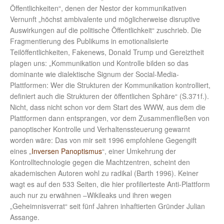
Öffentlichkeiten“, denen der Nestor der kommunikativen
Vernunft „höchst ambivalente und möglicherweise disruptive
Auswirkungen auf die politische Öffentlichkeit“ zuschrieb. Die
Fragmentierung des Publikums in emotionalisierte
Teilöffentlichkeiten, Fakenews, Donald Trump und Gereiztheit
plagen uns: „Kommunikation und Kontrolle bilden so das
dominante wie dialektische Signum der Social-Media-
Plattformen: Wer die Strukturen der Kommunikation kontrolliert,
definiert auch die Strukturen der öffentlichen Sphäre“ (S.371f.).
Nicht, dass nicht schon vor dem Start des WWW, aus dem die
Plattformen dann entsprangen, vor dem Zusammenfließen von
panoptischer Kontrolle und Verhaltenssteuerung gewarnt
worden wäre: Das von mir seit 1996 empfohlene Gegengift
eines „
Inversen Panoptismus
“, einer Umkehrung der
Kontrolltechnologie gegen die Machtzentren, scheint den
akademischen Autoren wohl zu radikal (Barth 1996). Keiner
wagt es auf den 533 Seiten, die hier profilierteste Anti-Plattform
auch nur zu erwähnen –Wikileaks und ihren wegen
„Geheimnisverrat“ seit fünf Jahren inhaftierten Gründer Julian
Assange.