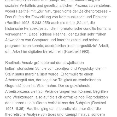
soziales Verhältnis und gesellschaftlichen Prozess zu verstehen,
wobei Raeithel mit „Zur Naturgeschichte der Zeichenprozesse –
Drei Stufen der Entwicklung von Kommunikation und Denken“
(Raeithel 1998, S.243-255) auch die dritte „Säule“, die
historische Perspektive auf die informatorische conditio humana
vorwegnahm. Dabei schloss Raeithel, der zu den sehr frühen
Anwendern von Computer und Internet zählte und selbst
programmieren konnte, ausdrücklich „rechnergestützte“ Arbeit,
d.h. Arbeit im digitalen Bereich, ein (Raeithel 1992).
Raeithels Ansatz gründete auf der sowjetischen
kulturhistorischen Schule von Leontjew und Wygotsky, die im
Stalinismus marginalisiert wurde. Er formulierte einen
Arbeitsbegriff aus, der kognitive Tätigkeit an symbolischen
Gegenständen ins Visier nahm. Der so gezeichnete
Arbeitsprozess zielt auf Veränderungen von Können, Begriffen
und Werkzeugen, also auf die sich entwickelnde Reproduktion
der inneren und äußeren Verhältnisse der Subjekte (Raeithel
1998, S.35). Raeithel ging damit bereits nicht nur über die
theoretische Analyse von Boes und Kaempf hinaus, sondern