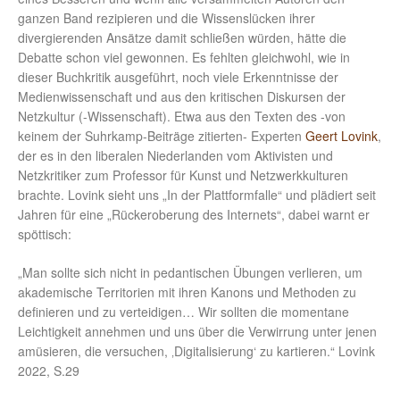
ganzen Band rezipieren und die Wissenslücken ihrer
divergierenden Ansätze damit schließen würden, hätte die
Debatte schon viel gewonnen. Es fehlten gleichwohl, wie in
dieser Buchkritik ausgeführt, noch viele Erkenntnisse der
Medienwissenschaft und aus den kritischen Diskursen der
Netzkultur (-Wissenschaft). Etwa aus den Texten des -von
keinem der Suhrkamp-Beiträge zitierten- Experten
Geert Lovink
,
der es in den liberalen Niederlanden vom Aktivisten und
Netzkritiker zum Professor für Kunst und Netzwerkkulturen
brachte. Lovink sieht uns „In der Plattformfalle“ und plädiert seit
Jahren für eine „Rückeroberung des Internets“, dabei warnt er
spöttisch:
„Man sollte sich nicht in pedantischen Übungen verlieren, um
akademische Territorien mit ihren Kanons und Methoden zu
definieren und zu verteidigen… Wir sollten die momentane
Leichtigkeit annehmen und uns über die Verwirrung unter jenen
amüsieren, die versuchen, ‚Digitalisierung‘ zu kartieren.“ Lovink
2022, S.29