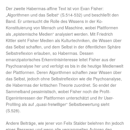
Der zweite Habermas-affine Text ist von Evan Fisher:
„Algorithmen und das Selbst“ (S.514-532) und beschließt den
Band. Er untersucht die Rolle des Wissens in der Ko-
Konstituierung von Mensch und Maschine, wobei Plattformen
als „epistemische Medien“ analysiert werden. Mit Friedrich
Kittler sieht Fisher Medien als Kulturtechniken, die Wissen über
das Selbst schaffen, und dem Selbst in der öffentlichen Sphäre
Selbstreflexion erlauben, so Habermas. Dessen
emanzipatorisches Erkenntnisinteresse leitet Fisher aus der
Psychoanalyse her und verfolgt es bis in die heutige Medienwelt
der Plattformen. Deren Algorithmen schaffen zwar Wissen über
das Selbst, jedoch ohne Selbstreflexion wie die Psychoanalyse,
die Habermas der kritischen Theorie zuordnet. So endet der
Sammelband pessimistisch, wobei Fisher noch die Profit-
Eigeninteressen der Plattformen unterschätzt und ihr User-
Profiling als auf „quasi-freiwilliger“ Selbstbewertung sieht
(S.528).
Andere Beiträge, wie jener von Felix Stalder belehren ihn jedoch
eines Besseren und wenn alle versammelten Autoren den