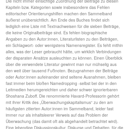
Die nicht immer einsichtige Zuordnung der Beiträge zu diesen
Kapiteln bzw. Kategorien sowie insbesondere das Fehlen
editorischer Orientierungshilfen machen den Sammelband
äußerst unübersichtlich. Am Ende des Buches findet sich
lediglich eine Liste mit Textnachweisen für die sieben Beiträge,
die keine Originalbeiträge sind. Es fehlen biographische
Angaben zu den Autor:innen, Literaturlisten zu den Beiträgen,
ein Schlagwort- oder wenigstens Namensregister. Es fehlt mithin
alles, was der Leser gebraucht hätte, um wirklich Verbindungen
der disparaten Ansätze ausleuchten zu können. Einen Überblick
über die verwendete Literatur gewinnt man nur mühselig aus
den weit über tausend Fußnoten. Bezugnahmen der Beiträge
oder Autor:innen aufeinander sind seltene Ausnahmen, bleiben
fast immer beim bloßen Namedropping -selbst bei der in den
Leitmedien herumgereichten und daher schwer ignorierbaren
Shoshana Zuboff. Die renommierte Havard-Professorin gehört
mit ihrer Kritik des „Überwachungskapitalismus“ zu den am
häufigsten zitierten Autor:innen im Sammelband, leider fast
immer nur als inhaltsleerer Verweis auf das Problem der
Überwachung (das damit oft als abgehandelt betrachtet wird).
Eine lebendige Diskussionskultur, Diskurse und Debatten, für die