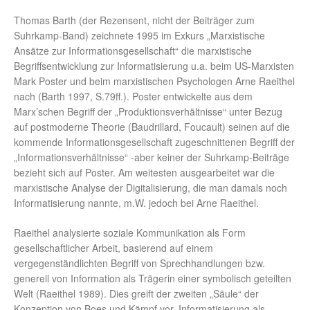
Thomas Barth (der Rezensent, nicht der Beiträger zum
Suhrkamp-Band) zeichnete 1995 im Exkurs „Marxistische
Ansätze zur Informationsgesellschaft“ die marxistische
Begriffsentwicklung zur Informatisierung u.a. beim US-Marxisten
Mark Poster und beim marxistischen Psychologen Arne Raeithel
nach (Barth 1997, S.79ff.). Poster entwickelte aus dem
Marx’schen Begriff der „Produktionsverhältnisse“ unter Bezug
auf postmoderne Theorie (Baudrillard, Foucault) seinen auf die
kommende Informationsgesellschaft zugeschnittenen Begriff der
„Informationsverhältnisse“ -aber keiner der Suhrkamp-Beiträge
bezieht sich auf Poster. Am weitesten ausgearbeitet war die
marxistische Analyse der Digitalisierung, die man damals noch
Informatisierung nannte, m.W. jedoch bei Arne Raeithel.
Raeithel analysierte soziale Kommunikation als Form
gesellschaftlicher Arbeit, basierend auf einem
vergegenständlichten Begriff von Sprechhandlungen bzw.
generell von Information als Trägerin einer symbolisch geteilten
Welt (Raeithel 1989). Dies greift der zweiten „Säule“ der
Konzeption von Boes und Kämpf vor, Informatisierung als