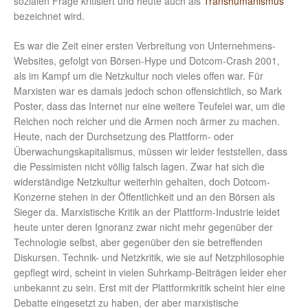
sozialen Frage kritisiert und heute auch als
Transhumanismus
bezeichnet wird.
Es war die Zeit einer ersten Verbreitung von Unternehmens-
Websites, gefolgt von Börsen-Hype und Dotcom-Crash 2001,
als im Kampf um die Netzkultur noch vieles offen war. Für
Marxisten war es damals jedoch schon offensichtlich, so Mark
Poster, dass das Internet nur eine weitere Teufelei war, um die
Reichen noch reicher und die Armen noch ärmer zu machen.
Heute, nach der Durchsetzung des Plattform- oder
Überwachungskapitalismus, müssen wir leider feststellen, dass
die Pessimisten nicht völlig falsch lagen. Zwar hat sich die
widerständige Netzkultur weiterhin gehalten, doch Dotcom-
Konzerne stehen in der Öffentlichkeit und an den Börsen als
Sieger da. Marxistische Kritik an der Plattform-Industrie leidet
heute unter deren Ignoranz zwar nicht mehr gegenüber der
Technologie selbst, aber gegenüber den sie betreffenden
Diskursen. Technik- und Netzkritik, wie sie auf Netzphilosophie
gepflegt wird, scheint in vielen Suhrkamp-Beiträgen leider eher
unbekannt zu sein. Erst mit der Plattformkritik scheint hier eine
Debatte eingesetzt zu haben, der aber marxistische