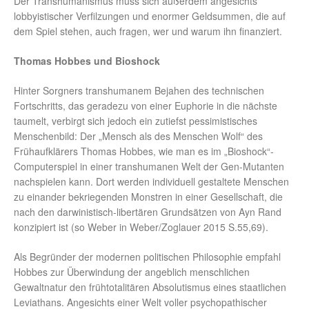
Der Transhumanismus muss sich außerdem angesichts
lobbyistischer Verfilzungen und enormer Geldsummen, die auf
dem Spiel stehen, auch fragen, wer und warum ihn finanziert.
Thomas Hobbes und Bioshock
Hinter Sorgners transhumanem Bejahen des technischen
Fortschritts, das geradezu von einer Euphorie in die nächste
taumelt, verbirgt sich jedoch ein zutiefst pessimistisches
Menschenbild: Der „Mensch als des Menschen Wolf“ des
Frühaufklärers Thomas Hobbes, wie man es im „Bioshock“-
Computerspiel in einer transhumanen Welt der Gen-Mutanten
nachspielen kann. Dort werden individuell gestaltete Menschen
zu einander bekriegenden Monstren in einer Gesellschaft, die
nach den darwinistisch-libertären Grundsätzen von Ayn Rand
konzipiert ist (so Weber in Weber/Zoglauer 2015 S.55,69).
Als Begründer der modernen politischen Philosophie empfahl
Hobbes zur Überwindung der angeblich menschlichen
Gewaltnatur den frühtotalitären Absolutismus eines staatlichen
Leviathans. Angesichts einer Welt voller psychopathischer