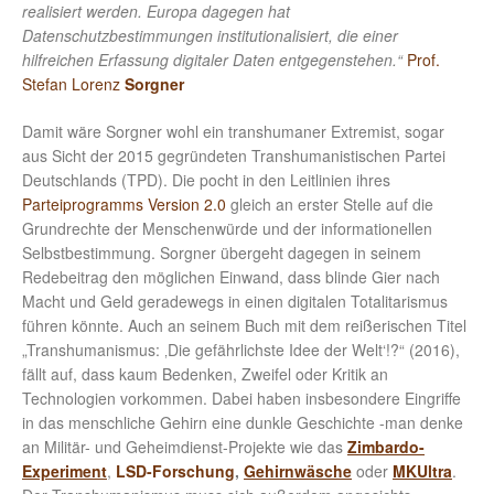
realisiert werden. Europa dagegen hat
Datenschutzbestimmungen institutionalisiert, die einer
hilfreichen Erfassung digitaler Daten entgegenstehen.“
Prof.
Stefan Lorenz
Sorgner
Damit wäre Sorgner wohl ein transhumaner Extremist, sogar
aus Sicht der 2015 gegründeten Transhumanistischen Partei
Deutschlands (TPD). Die pocht in den Leitlinien ihres
Parteiprogramms Version 2.0
gleich an erster Stelle auf die
Grundrechte der Menschenwürde und der informationellen
Selbstbestimmung. Sorgner übergeht dagegen in seinem
Redebeitrag den möglichen Einwand, dass blinde Gier nach
Macht und Geld geradewegs in einen digitalen Totalitarismus
führen könnte. Auch an seinem Buch mit dem reißerischen Titel
„Transhumanismus: ‚Die gefährlichste Idee der Welt‘!?“ (2016),
fällt auf, dass kaum Bedenken, Zweifel oder Kritik an
Technologien vorkommen. Dabei haben insbesondere Eingriffe
in das menschliche Gehirn eine dunkle Geschichte -man denke
an Militär- und Geheimdienst-Projekte wie das
Zimbardo-
Experiment
,
LSD-Forschung
,
Gehirnwäsche
oder
MKUltra
.