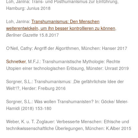
Loh, Janina: Trans- und Posthumanismus zur Einführung,
Hamburg: Junius 2018
Loh, Janina:
Transhumanismus: Den Menschen
weiterentwickeln, um ihn besser kontrollieren zu können
,
Berliner Gazette
15.8.2017
O‘Neil, Cathy: Angriff der Algorithmen, München: Hanser 2017
Schnetker
, M.F.J.: Transhumanistische Mythologie: Rechte
Utopien einer technologischen Erlösung, Münster: Unrast 2019
Sorgner, S.L.: Transhumanismus: ‚Die gefährlichste Idee der
Welt‘!?, Herder: Freiburg 2016
Sorgner, S.L.: Was wollen Transhumanisten? In: Göcke/ Meier-
Hamidi (2018) 153-180
Weber, K. u. T. Zoglauer: Verbesserte Menschen: Ethische und
technikwissenschaftliche Überlegungen, München: K.Alber 2015