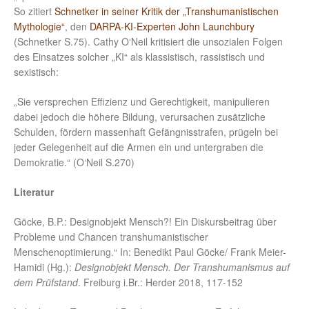
So zitiert
Schnetker in seiner Kritik der „Transhumanistischen
Mythologie“
, den
DARPA-KI-Experten John Launchbury
(Schnetker S.75). Cathy O‘Neil kritisiert die unsozialen Folgen
des Einsatzes solcher „KI“ als klassistisch, rassistisch und
sexistisch:
„Sie versprechen Effizienz und Gerechtigkeit, manipulieren
dabei jedoch die höhere Bildung, verursachen zusätzliche
Schulden, fördern massenhaft Gefängnisstrafen, prügeln bei
jeder Gelegenheit auf die Armen ein und untergraben die
Demokratie.“ (O‘Neil S.270)
Literatur
Göcke, B.P.: Designobjekt Mensch?! Ein Diskursbeitrag über
Probleme und Chancen transhumanistischer
Menschenoptimierung.“ In: Benedikt Paul Göcke/ Frank Meier-
Hamidi (Hg.):
Designobjekt Mensch. Der Transhumanismus auf
dem Prüfstand
. Freiburg i.Br.: Herder 2018, 117-152