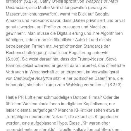
erfinden“ (S.276). Cathy O‘Neil spricht von
Weapons of Math
Destruction
, also Mathe-Vernichtungswaffen (analog zu
Massenvernichtungswaffen), warnt mit Blick auf Google,
Amazon und Facebook davor, dass „Daten privatisiert und privat
genutzt werden, um Profite zu erzeugen und Macht zu
gewinnen“. Man müsse die Digitalisierung und ihre Algorithmen
bändigen, indem man sie öffentlicher Aufsicht und die sie
betreibenden Firmen mit „verpflichtenden Standards der
Rechenschaftslegung“ staatlicher Regulierung unterwirft
(S.308). Sie weist darauf hin, dass der Trump-Nestor „Steve
Bannon, selbst während er gezielt daran arbeitet, das öffentliche
Vertrauen in Wissenschaft zu untergraben, im Verwaltungsrat
von
Cambridge Analytica
sitzt -einer politischen Datenfirma, die
behauptet, sie habe Trump zum Wahlsieg verholfen…“ (S.313).
Heiße PR-Luft einer schmuddeligen Dotcom-Firma? Oder die
üblichen Wahlmanipulationen im digitalen Kapitalismus, nur
leider diesmal aufgeflogen? Manche KI-Kritiker sehen etwa in
„lernfähigen neuronalen Netzen“, die aktuell als KI gepriesen
werden, eine aufgeblasene Hype. Diese „KI“ wären eher
„spreadsheets on steroids“ -Tabellenkalkulation auf Steroiden.