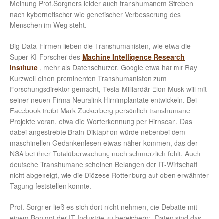
Meinung Prof.Sorgners leider auch transhumanem Streben
nach kybernetischer wie genetischer Verbesserung des
Menschen im Weg steht.
Big-Data-Firmen lieben die Transhumanisten, wie etwa die
Super-KI-Forscher des
Machine Intelligence Research
Institute
, mehr als Datenschützer. Google etwa hat mit Ray
Kurzweil einen prominenten Transhumanisten zum
Forschungsdirektor gemacht, Tesla-Milliardär Elon Musk will mit
seiner neuen Firma Neuralink Hirnimplantate entwickeln. Bei
Facebook treibt Mark Zuckerberg persönlich transhumane
Projekte voran, etwa die Worterkennung per Hirnscan. Das
dabei angestrebte Brain-Diktaphon würde nebenbei dem
maschinellen Gedankenlesen etwas näher kommen, das der
NSA bei ihrer Totalüberwachung noch schmerzlich fehlt. Auch
deutsche Transhumane scheinen Belangen der IT-Wirtschaft
nicht abgeneigt, wie die Diözese Rottenburg auf oben erwähnter
Tagung feststellen konnte.
Prof. Sorgner ließ es sich dort nicht nehmen, die Debatte mit
einem Bonmot der IT-Industrie zu bereichern: „Daten sind das