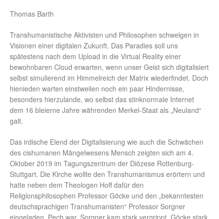
Thomas Barth
Transhumanistische Aktivisten und Philosophen schwelgen in
Visionen einer digitalen Zukunft. Das Paradies soll uns
spätestens nach dem Upload in die Virtual Reality einer
bewohnbaren Cloud erwarten, wenn unser Geist sich digitalisiert
selbst simulierend im Himmelreich der Matrix wiederfindet. Doch
hienieden warten einstweilen noch ein paar Hindernisse,
besonders hierzulande, wo selbst das stinknormale Internet
dem 16 bleierne Jahre währenden Merkel-Staat als „Neuland“
galt.
Das irdische Elend der Digitalisierung wie auch die Schwächen
des cishumanen Mängelwesens Mensch zeigten sich am 4.
Oktober 2019 im Tagungszentrum der Diözese Rottenburg-
Stuttgart. Die Kirche wollte den Transhumanismus erörtern und
hatte neben dem Theologen Hoff dafür den
Religionsphilosophen Professor Göcke und den „bekanntesten
deutschsprachigen Transhumanisten“ Professor Sorgner
eingeladen. Pech war, Sorgner kam stark vergrippt, Göcke stark