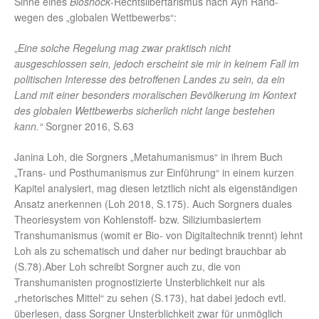
Sinne eines
Bioshock
-Rechtslibertarismus nach Ayn Rand-
wegen des „globalen Wettbewerbs“:
„
Eine solche Regelung mag zwar praktisch nicht
ausgeschlossen sein, jedoch erscheint sie mir in keinem Fall im
politischen Interesse des betroffenen Landes zu sein, da ein
Land mit einer besonders moralischen Bevölkerung im Kontext
des globalen Wettbewerbs sicherlich nicht lange bestehen
kann.“
Sorgner 2016, S.63
Janina Loh, die Sorgners „Metahumanismus“ in ihrem Buch
„Trans- und Posthumanismus zur Einführung“ in einem kurzen
Kapitel analysiert, mag diesen letztlich nicht als eigenständigen
Ansatz anerkennen (Loh 2018, S.175). Auch Sorgners duales
Theoriesystem von Kohlenstoff- bzw. Siliziumbasiertem
Transhumanismus (womit er Bio- von Digitaltechnik trennt) lehnt
Loh als zu schematisch und daher nur bedingt brauchbar ab
(S.78).Aber Loh schreibt Sorgner auch zu, die von
Transhumanisten prognostizierte Unsterblichkeit nur als
„rhetorisches Mittel“ zu sehen (S.173), hat dabei jedoch evtl.
überlesen, dass Sorgner Unsterblichkeit zwar für unmöglich