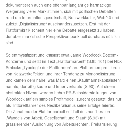
dokumentieren auch eine offenbar langjährige hartnäckige
Weigerung vieler Marxist:innen, sich mit politischen Debatten
rund um Informationsgesellschaft, Netzwerkkultur, Web2.0 und
zuletzt „Digitalisierung“ auseinanderzusetzen. Erst mit der
Plattformkritik scheint hier eine Debatte eingesetzt zu haben,
der aber marxistische Perspektiven punktuell durchaus nützlich
sind.
So entmystifiziert und kritisiert etwa Jamie Woodcock Dotcom-
Konzerne und setzt im Text „Plattformarbeit“ (S.85-101) bei Nick
Srniceks „Typologie der Plattformen“ an. Plattformen profitieren
von Netzwerkeffekten und ihrer Tendenz zu Monopolisierung
und kämen dem nahe, was Marx einen „Kaufmannskapitalisten“
nannte, der billig kaufe und teuer verkaufe (S.90). Auf einem
abstrakten Niveau werden hehre PR-Selbstdarstellungen von
Woodcock auf ein simples Profitmodell zurecht gestutzt, das nur
als Trittbrettfahrer des Neoliberalismus seine Erfolge feierte:.
Die Zunahme der Plattformarbeit sei Teil des neoliberalen
„Wandels von Arbeit, Gesellschaft und Staat“ (S.93) mit
grassierender Aushöhlung von Arbeitsrechten, Prekarisierung