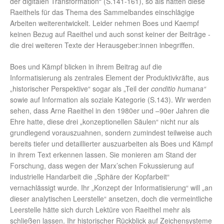
der digitalen Transformation“ (S.141-161), so als hätten diese
Raeithels für das Thema des Sammelbandes einschlägige
Arbeiten weiterentwickelt. Leider nehmen Boes und Kaempf
keinen Bezug auf Raeithel und auch sonst keiner der Beiträge -
die drei weiteren Texte der Herausgeber:innen inbegriffen.
Boes und Kämpf blicken in ihrem Beitrag auf die
Informatisierung als zentrales Element der Produktivkräfte, aus
„historischer Perspektive“ sogar als „Teil der
conditio humana“
sowie auf Information als soziale Kategorie (S.143). Wir werden
sehen, dass Arne Raeithel in den 1980er und –90er Jahren die
Ehre hatte, diese drei „konzeptionellen Säulen“ nicht nur als
grundlegend vorauszuahnen, sondern zumindest teilweise auch
bereits tiefer und detaillierter auszuarbeiten als Boes und Kämpf
in ihrem Text erkennen lassen. Sie monieren am Stand der
Forschung, dass wegen der Marx’schen Fokussierung auf
industrielle Handarbeit die „Sphäre der Kopfarbeit“
vernachlässigt wurde. Ihr „Konzept der Informatisierung“ will „an
dieser analytischen Leerstelle“ ansetzen, doch die vermeintliche
Leerstelle hätte sich durch Lektüre von Raeithel mehr als
schließen lassen. Ihr historischer Rückblick auf Zeichensysteme