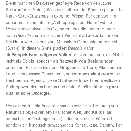
Die in manchen Diskursen gepflegte Rede von den „zwei
Kulturen“ der (Natur-) Wissenschaft und der Künste spiegelt den
Natur/Kultur-Dualismus in extremer Weise. Für den von ihm
benannten Lehrstuhl für „Anthropologie der Natur“ wählte
Descola
absichtsvoll ein Oxymoron, das die moderne (oder
nach
Descola
„naturalistische“) Weltsicht ad absurdum erklärt:
Die Natur wird als das vom Menschen Gemachte untersucht
(S.114). In diesem Sinne plädiert
Descola
dafür,
die
Perspektiven indigener Völker
ernst zu nehmen, die Natur
nicht als Objekt, sondern als
Netzwerk von Beziehungen
begreifen. Für viele indigene Gruppen sind Tiere, Pflanzen und
Land nicht passive Ressourcen, sondern
soziale Akteure
mit
Rechten und Agency. Diese Sichtweise fordert den westlichen
Anthropozentrismus heraus und bietet Ansätze für eine
post-
dualistische Ökologie
.
Descola
vertritt die Ansicht, dass die westliche Trennung von
Natur
(als objektiver, physikalischer Welt) und
Kultur
(als
menschlicher Deutungsebene) keine universelle Wahrheit,
sondern ein historisch gewachsenes Konstrukt ist. Damit will er