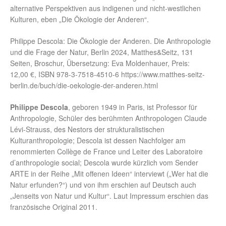
alternative Perspektiven aus indigenen und nicht-westlichen
Kulturen, eben „Die Ökologie der Anderen“.
Philippe Descola: Die Ökologie der Anderen. Die Anthropologie
und die Frage der Natur, Berlin 2024, Matthes&Seitz, 131
Seiten, Broschur, Übersetzung: Eva Moldenhauer, Preis:
12,00 €, ISBN 978-3-7518-4510-6 https://www.matthes-seitz-
berlin.de/buch/die-oekologie-der-anderen.html
Philippe Descola
, geboren 1949 in Paris, ist Professor für
Anthropologie, Schüler des berühmten Anthropologen Claude
Lévi-Strauss, des Nestors der strukturalistischen
Kulturanthropologie; Descola ist dessen Nachfolger am
renommierten Collège de France und Leiter des Laboratoire
d’anthropologie social; Descola wurde kürzlich vom Sender
ARTE in der Reihe „Mit offenen Ideen“ interviewt („Wer hat die
Natur erfunden?“) und von ihm erschien auf Deutsch auch
„Jenseits von Natur und Kultur“. Laut Impressum erschien das
französische Original 2011.