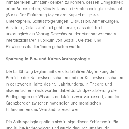
immateriellen Entitäten) denken zu können, dessen Dringlichkeit
er an Artensterben, Klimakollaps und Gentechnologie festmacht
(S.87). Der Einführung folgen drei Kapitel mit je 3-4
Unterkapiteln, Schlussfolgerungen, Diskussion, Anmerkungen.
Aus dem „Diskussion“-Teil geht hervor, dass der Text
ursprünglich ein Vortrag
Descolas
ist, der offenbar vor einem
interdisziplinären Publikum von Sozial-, Geistes- und
Biowissenschaftler*innen gehalten wurde.
Spaltung
in Bio- und Kultur-Anthropologie
Die Einführung beginnt mit der disziplinären Abgrenzung der
Bereiche der Naturwissenschaften und der Kulturwissenschaften
in der zweiten Hälfte des 19. Jahrhunderts. In Theorie und
akademischer Praxis wurden dabei durch Spezialisierung die
Bedingungen der Wissensproduktion zwar verbessert, aber im
Grenzbereich zwischen materiellen und moralischen
Phänomenen das Verständnis erschwert.
Die Anthropologie spaltete sich infolge dieses Schismas in Bio-
und Kultur-Anthropologie und wurde dadurch unfähig, die