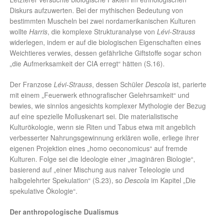
Diskurs aufzuwerten. Bei der mythischen Bedeutung von
bestimmten Muscheln bei zwei nordamerikanischen Kulturen
wollte
Harris
, die komplexe Strukturanalyse von
Lévi-Strauss
widerlegen, indem er auf die biologischen Eigenschaften eines
Weichtieres verwies, dessen gefährliche Giftstoffe sogar schon
„die Aufmerksamkeit der CIA erregt“ hätten (S.16).
Der Franzose
Lévi-Strauss
, dessen Schüler
Descola
ist, parierte
mit einem „Feuerwerk ethnografischer Gelehrsamkeit“ und
bewies, wie sinnlos angesichts komplexer Mythologie der Bezug
auf eine spezielle Molluskenart sei. Die materialistische
Kulturökologie, wenn sie Riten und Tabus etwa mit angeblich
verbesserter Nahrungsgewinnung erklären wolle, erliege ihrer
eigenen Projektion eines „homo oeconomicus“ auf fremde
Kulturen. Folge sei die Ideologie einer „imaginären Biologie“,
basierend auf „einer Mischung aus naiver Teleologie und
halbgelehrter Spekulation“ (S.23), so
Descola
im Kapitel „Die
spekulative Ökologie“.
Der anthropologische Dualismus