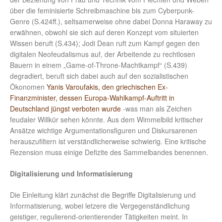
über die feminisierte Schreibmaschine bis zum Cyberpunk-
Genre (S.424ff.), seltsamerweise ohne dabei Donna Haraway zu
erwähnen, obwohl sie sich auf deren Konzept vom situierten
Wissen beruft (S.434); Jodi Dean ruft zum Kampf gegen den
digitalen Neofeudalismus auf, der Arbeitende zu rechtlosen
Bauern in einem „Game-of-Throne-Machtkampf“ (S.439)
degradiert, beruft sich dabei auch auf den sozialistischen
Ökonomen
Yanis Varoufakis, den griechischen Ex-
Finanzminister, dessen Europa-Wahlkampf-Auftritt in
Deutschland jüngst verboten wurde
-was man als Zeichen
feudaler Willkür sehen könnte. Aus dem Wimmelbild kritischer
Ansätze wichtige Argumentationsfiguren und Diskursarenen
herauszufiltern ist verständlicherweise schwierig. Eine kritische
Rezension muss einige Defizite des Sammelbandes benennen.
Digitalisierung und Informatisierung
Die Einleitung klärt zunächst die Begriffe Digitalisierung und
Informatisierung, wobei letzere die Vergegenständlichung
geistiger, regulierend-orientierender Tätigkeiten meint. In