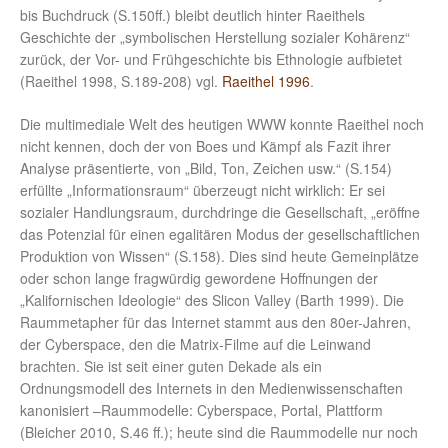
bis Buchdruck (S.150ff.) bleibt deutlich hinter Raeithels
Geschichte der „symbolischen Herstellung sozialer Kohärenz“
zurück, der Vor- und Frühgeschichte bis Ethnologie aufbietet
(Raeithel 1998, S.189-208) vgl.
Raeithel 1996
.
Die multimediale Welt des heutigen WWW konnte Raeithel noch
nicht kennen, doch der von Boes und Kämpf als Fazit ihrer
Analyse präsentierte, von „Bild, Ton, Zeichen usw.“ (S.154)
erfüllte „Informationsraum“ überzeugt nicht wirklich: Er sei
sozialer Handlungsraum, durchdringe die Gesellschaft, „eröffne
das Potenzial für einen egalitären Modus der gesellschaftlichen
Produktion von Wissen“ (S.158). Dies sind heute Gemeinplätze
oder schon lange fragwürdig gewordene Hoffnungen der
„Kalifornischen Ideologie“ des Slicon Valley (Barth 1999). Die
Raummetapher für das Internet stammt aus den 80er-Jahren,
der Cyberspace, den die Matrix-Filme auf die Leinwand
brachten. Sie ist seit einer guten Dekade als ein
Ordnungsmodell des Internets in den Medienwissenschaften
kanonisiert –Raummodelle: Cyberspace, Portal, Plattform
(Bleicher 2010, S.46 ff.); heute sind die Raummodelle nur noch