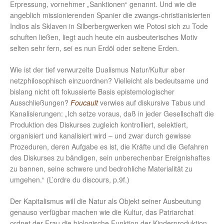
Erpressung, vornehmer „Sanktionen“ genannt. Und wie die
angeblich missionierenden Spanier die zwangs-christianisierten
Indios als Sklaven in Silberbergwerken wie Potosi sich zu Tode
schuften ließen, liegt auch heute ein ausbeuterisches Motiv
selten sehr fern, sei es nun Erdöl oder seltene Erden.
Wie ist der tief verwurzelte Dualismus Natur/Kultur aber
netzphilosophisch einzuordnen? Vielleicht als bedeutsame und
bislang nicht oft fokussierte Basis epistemologischer
Ausschließungen?
Foucault
verwies auf diskursive Tabus und
Kanalisierungen: „Ich setze voraus, daß in jeder Gesellschaft die
Produktion des Diskurses zugleich kontrolliert, selektiert,
organisiert und kanalisiert wird – und zwar durch gewisse
Prozeduren, deren Aufgabe es ist, die Kräfte und die Gefahren
des Diskurses zu bändigen, sein unberechenbar Ereignishaftes
zu bannen, seine schwere und bedrohliche Materialität zu
umgehen.“ (L’ordre du discours, p.9f.)
Der Kapitalismus will die Natur als Objekt seiner Ausbeutung
genauso verfügbar machen wie die Kultur, das Patriarchat
ordnet der Frau die biologische Funktion der Kinderproduktion