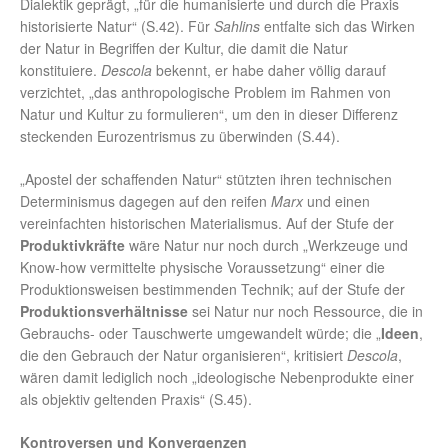
Dialektik geprägt, „für die humanisierte und durch die Praxis
historisierte Natur“ (S.42). Für
Sahlins
entfalte sich das Wirken
der Natur in Begriffen der Kultur, die damit die Natur
konstituiere.
Descola
bekennt, er habe daher völlig darauf
verzichtet, „das anthropologische Problem im Rahmen von
Natur und Kultur zu formulieren“, um den in dieser Differenz
steckenden Eurozentrismus zu überwinden (S.44).
„Apostel der schaffenden Natur“ stützten ihren technischen
Determinismus dagegen auf den reifen
Marx
und einen
vereinfachten historischen Materialismus. Auf der Stufe der
Produktivkräfte
wäre Natur nur noch durch „Werkzeuge und
Know-how vermittelte physische Voraussetzung“ einer die
Produktionsweisen bestimmenden Technik; auf der Stufe der
Produktionsverhältnisse
sei Natur nur noch Ressource, die in
Gebrauchs- oder Tauschwerte umgewandelt würde; die „
Ideen
,
die den Gebrauch der Natur organisieren“, kritisiert
Descola
,
wären damit lediglich noch „ideologische Nebenprodukte einer
als objektiv geltenden Praxis“ (S.45).
Kontroversen und Konvergenzen