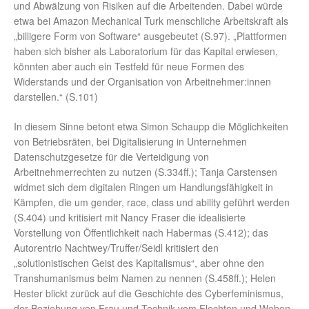
und Abwälzung von Risiken auf die Arbeitenden. Dabei würde
etwa bei Amazon Mechanical Turk menschliche Arbeitskraft als
„billigere Form von Software“ ausgebeutet (S.97). „Plattformen
haben sich bisher als Laboratorium für das Kapital erwiesen,
könnten aber auch ein Testfeld für neue Formen des
Widerstands und der Organisation von Arbeitnehmer:innen
darstellen.“ (S.101)
In diesem Sinne betont etwa Simon Schaupp die Möglichkeiten
von Betriebsräten, bei Digitalisierung in Unternehmen
Datenschutzgesetze für die Verteidigung von
Arbeitnehmerrechten zu nutzen (S.334ff.); Tanja Carstensen
widmet sich dem digitalen Ringen um Handlungsfähigkeit in
Kämpfen, die um gender, race, class und ability geführt werden
(S.404) und kritisiert mit Nancy Fraser die idealisierte
Vorstellung von Öffentlichkeit nach Habermas (S.412); das
Autorentrio Nachtwey/Truffer/Seidl kritisiert den
„solutionistischen Geist des Kapitalismus“, aber ohne den
Transhumanismus beim Namen zu nennen (S.458ff.); Helen
Hester blickt zurück auf die Geschichte des Cyberfeminismus,
der Beziehung von Frau und Technik vom Flechten und Weben