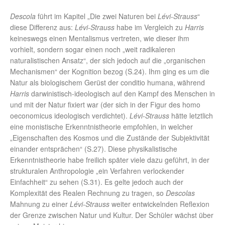
Descola
führt im Kapitel „Die zwei Naturen bei
Lévi-Strauss
“
diese Differenz aus:
Lévi-Strauss
habe im Vergleich zu
Harris
keineswegs einen Mentalismus vertreten, wie dieser ihm
vorhielt, sondern sogar einen noch „weit radikaleren
naturalistischen Ansatz“, der sich jedoch auf die „organischen
Mechanismen“ der Kognition bezog (S.24). Ihm ging es um die
Natur als biologischem Gerüst der conditio humana, während
Harris
darwinistisch-ideologisch auf den Kampf des Menschen in
und mit der Natur fixiert war (der sich in der Figur des homo
oeconomicus ideologisch verdichtet).
Lévi-Strauss
hätte letztlich
eine monistische Erkenntnistheorie empfohlen, in welcher
„Eigenschaften des Kosmos und die Zustände der Subjektivität
einander entsprächen“ (S.27). Diese physikalistische
Erkenntnistheorie habe freilich später viele dazu geführt, in der
strukturalen Anthropologie „ein Verfahren verlockender
Einfachheit“ zu sehen (S.31). Es gelte jedoch auch der
Komplexität des Realen Rechnung zu tragen, so
Descolas
Mahnung zu einer
Lévi-Strauss
weiter entwickelnden Reflexion
der Grenze zwischen Natur und Kultur. Der Schüler wächst über