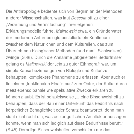
Die Anthropologie bediente sich von Beginn an der Methoden
anderer Wissenschaften, was laut
Descola
oft zu einer
„Verarmung und Vereinfachung“ ihrer eigenen
Erklärungsmodelle führte.
Malinowski
etwa, ein Gründervater
der modernen Anthropologie postulierte ein Kontinuum
zwischen dem Natürlichen und dem Kulturellen, das zum
Übernehmen biologischer Methoden (und damit Sichtweisen)
zwinge (S.46). Durch die Annahme „abgeleiteter Bedürfnisse“
gelang es
Malinowski
,der „ein zu guter Ethnograf“ war, um
simple Kausalbeziehungen von Biologie und Kultur zu
behaupten, komplexere Phänomene zu erfassen. Aber auch er
fiel einem „funktionalen Finalismus“ zum Opfer, der Kultur durch
meist ebenso banale wie spekulative Zwecke erklären zu
können glaubt. Es ist beispielsweise „…eine Binsenweisheit zu
behaupten, dass der Bau einer Unterkunft das Bedürfnis nach
körperlicher Behaglichkeit oder Schutz beantwortet, denn man
sieht nicht recht ein, was es zur gotischen Architektur aussagen
könnte, wenn man sich lediglich auf diese Bedürfnisse beruft.“
(S.48) Derartige Binsenweisheiten verschleiern nur das