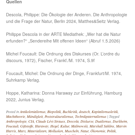
Quellen
Descola, Philippe: Die Ökologie der Anderen. Die Anthropologie
und die Frage der Natur, Berlin 2024, Matthes&Seitz Verlag.
Philippe Descola in der ARTE Mediathek: „Wer hat die Natur
erfunden?“ „Sendereihe Mit offenen Ideen“ (Abruf 1.5.2026)
Michel Foucault: Die Ordnung des Diskurses (Or. L’ordre du
discours, 1972), Fischer, Frankf./M. 1974, S.9f
Foucault, Michel: Die Ordnung der Dinge, Frankfurt/M. 1974,
Suhrkamp Verlag.
Hoppe, Katharina: Donna Haraway zur Einführung, Hamburg
2022, Junius Verlag.
Posted in
Antikolonialismus
,
Biopolitik
,
Buchkritik
,
deutsch
,
Kapitalismuskritik
,
Machttheorie
,
Mündigkeit
,
Poststrukturalismus
,
Technikpaternalismus
|
Tagged
Anthropologie
,
CIA
,
Claude Lévi-Strauss
,
Descola
,
Diskurse
,
Dualismus
,
Durkheim
,
Foucault
,
Giftstoffe
,
Haraway
,
Hegel
,
Kultur
,
Malinowski
,
Marshall Sahlins
,
Marvin
Harris
,
Marx
,
Materialisten
,
Mollusken
,
Muscheln
,
Natur
,
Ökonomie
,
Politik
,