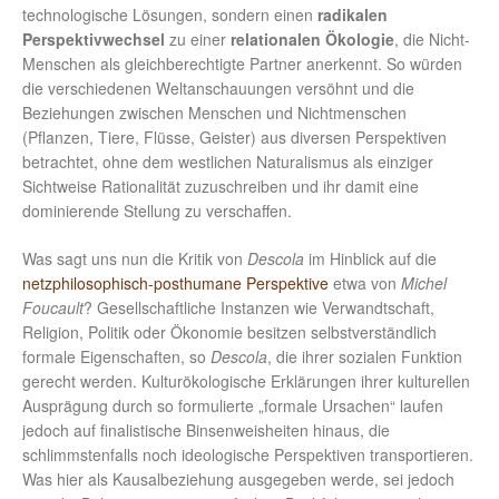
technologische Lösungen, sondern einen
radikalen
Perspektivwechsel
zu einer
relationalen Ökologie
, die Nicht-
Menschen als gleichberechtigte Partner anerkennt. So würden
die verschiedenen Weltanschauungen versöhnt und die
Beziehungen zwischen Menschen und Nichtmenschen
(Pflanzen, Tiere, Flüsse, Geister) aus diversen Perspektiven
betrachtet, ohne dem westlichen Naturalismus als einziger
Sichtweise Rationalität zuzuschreiben und ihr damit eine
dominierende Stellung zu verschaffen.
Was sagt uns nun die Kritik von
Descola
im Hinblick auf die
netzphilosophisch-posthumane Perspektive
etwa von
Michel
Foucault
? Gesellschaftliche Instanzen wie Verwandtschaft,
Religion, Politik oder Ökonomie besitzen selbstverständlich
formale Eigenschaften, so
Descola
, die ihrer sozialen Funktion
gerecht werden. Kulturökologische Erklärungen ihrer kulturellen
Ausprägung durch so formulierte „formale Ursachen“ laufen
jedoch auf finalistische Binsenweisheiten hinaus, die
schlimmstenfalls noch ideologische Perspektiven transportieren.
Was hier als Kausalbeziehung ausgegeben werde, sei jedoch