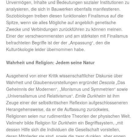
Unvermögen, Inhalte und Bedeutungen sozialer Institutionen zu
analysieren, die sich in Bauwerken ebenfalls manifestieren.
Soziobiologen treiben diesen funktionalen Finalismus auf die
Spitze, wenn sie alles Mögliche auf angeblich genetische
Zwecke und Verbindungen zurückführen zu können meinen.
Einer der verschwommensten und am stärksten mit Finalismus
befrachteten Begriffe ist der der „Anpassung“, den die
Kulturökologie leider übernommen habe.
Wahrheit und Religion: Jedem seine Natur
Ausgehend von einer Kritik wissenschaftlicher Diskurse über
Wahrheit und Glaubensvorstellungen ergründet
Descola
„Das
Geheimnis der Modernen“, „Monismus und Symmetrien“ sowie
„Universalismus und Relativismus“.
Emile Durkheim
ist ihm
Zeuge einer der selbstkritischen Reflexion aufgeschlosseneren
Herangehensweise, da er die Auffassung zurückwies,
Religionen seien nur rudimentäre Theorien der physischen Welt.
Vielmehr bilde Religion für
Durkheim
ein Begriffssystem, „mit
dessen Hilfe sich die Individuen die Gesellschaft vorstellen,
deren Mitglieder sie sind, sowie die zwar dunklen, aber engen