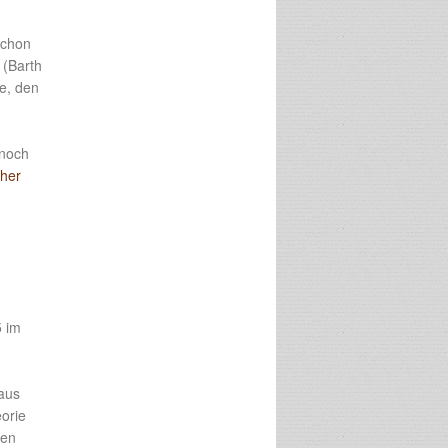
schon
 (Barth
e, den
:
 noch
cher
5 im
 aus
orie
nen