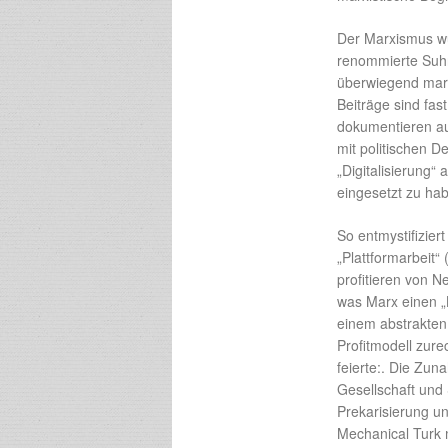
Der Marxismus wur
renommierte Suh
überwiegend marx
Beiträge sind fast
dokumentieren auc
mit politischen D
„Digitalisierung“ 
eingesetzt zu hab
So entmystifizier
„Plattformarbeit“
profitieren von 
was Marx einen „K
einem abstrakten
Profitmodell zurec
feierte:. Die Zun
Gesellschaft und 
Prekarisierung u
Mechanical Turk m