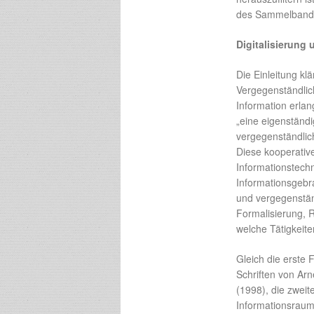
des Sammelband
Digitalisierung 
Die Einleitung klä
Vergegenständlich
Information erla
„eine eigenständ
vergegenständlic
Diese kooperative
Informationstechn
Informationsgebr
und vergegenstän
Formalisierung, R
welche Tätigkeite
Gleich die erste
Schriften von Arn
(1998), die zwei
Informationsraum: