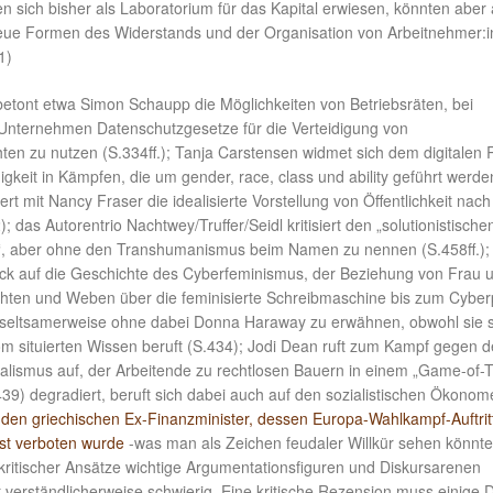
n sich bisher als Laboratorium für das Kapital erwiesen, könnten aber
 neue Formen des Widerstands und der Organisation von Arbeitnehmer:
1)
betont etwa Simon Schaupp die Möglichkeiten von Betriebsräten, bei
n Unternehmen Datenschutzgesetze für die Verteidigung von
ten zu nutzen (S.334ff.); Tanja Carstensen widmet sich dem digitalen 
keit in Kämpfen, die um gender, race, class und ability geführt werde
iert mit Nancy Fraser die idealisierte Vorstellung von Öffentlichkeit nach
 das Autorentrio Nachtwey/Truffer/Seidl kritisiert den „solutionistische
“, aber ohne den Transhumanismus beim Namen zu nennen (S.458ff.);
rück auf die Geschichte des Cyberfeminismus, der Beziehung von Frau 
hten und Weben über die feminisierte Schreibmaschine bis zum Cyber
, seltsamerweise ohne dabei Donna Haraway zu erwähnen, obwohl sie s
m situierten Wissen beruft (S.434); Jodi Dean ruft zum Kampf gegen 
dalismus auf, der Arbeitende zu rechtlosen Bauern in einem „Game-of-
39) degradiert, beruft sich dabei auch auf den sozialistischen Ökonom
 den griechischen Ex-Finanzminister, dessen Europa-Wahlkampf-Auftritt
st verboten wurde
-was man als Zeichen feudaler Willkür sehen könnte
ritischer Ansätze wichtige Argumentationsfiguren und Diskursarenen
st verständlicherweise schwierig. Eine kritische Rezension muss einige D