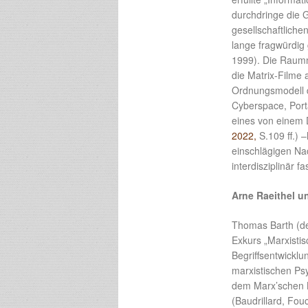
durchdringe die G
gesellschaftlich
lange fragwürdig 
1999). Die Raumm
die Matrix-Filme 
Ordnungsmodell d
Cyberspace, Porta
eines von einem 
2022,
S.109 ff.) 
einschlägigen Na
interdisziplinär 
Arne Raeithel u
Thomas Barth (de
Exkurs „Marxistis
Begriffsentwickl
marxistischen Psy
dem Marx’schen B
(Baudrillard, Fo