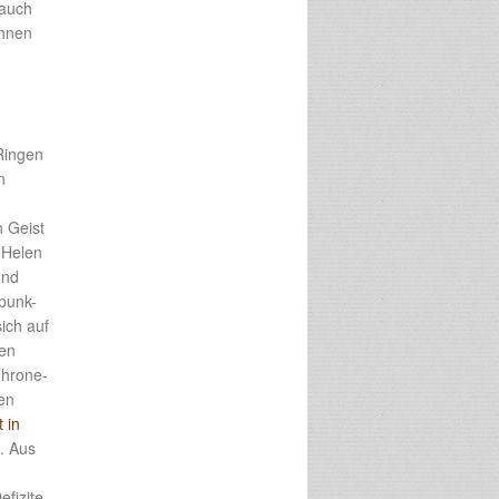
 auch
innen
Ringen
n
n Geist
 Helen
und
punk-
ich auf
den
Throne-
en
 in
. Aus
efizite