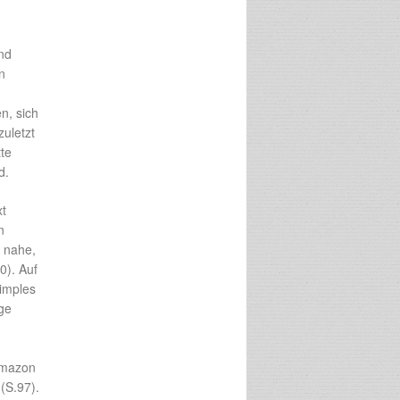
nd
n
n, sich
zuletzt
tte
d.
xt
n
 nahe,
0). Auf
imples
lge
Amazon
(S.97).