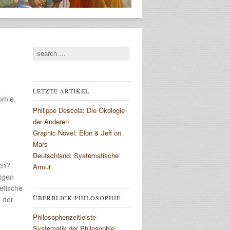
Search
LETZTE ARTIKEL
omie,
Philippe Descola: Die Ökologie
der Anderen
Graphic Novel: Elon & Jeff on
Mars
Deutschland: Systematische
sen?
Armut
tigen
etische
ÜBERBLICK PHILOSOPHIE
g der
Philosophenzeitleiste
Systematik der Philosophie