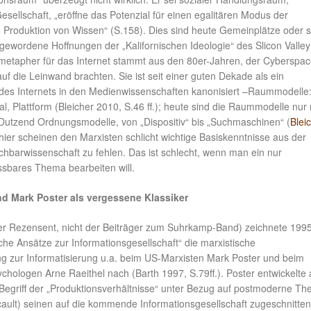
esellschaft, „eröffne das Potenzial für einen egalitären Modus der
en Produktion von Wissen“ (S.158). Dies sind heute Gemeinplätze oder 
gewordene Hoffnungen der „Kalifornischen Ideologie“ des Slicon Valley
etapher für das Internet stammt aus den 80er-Jahren, der Cyberspac
auf die Leinwand brachten. Sie ist seit einer guten Dekade als ein
es Internets in den Medienwissenschaften kanonisiert –Raummodelle
l, Plattform (Bleicher 2010, S.46 ff.); heute sind die Raummodelle nur
Dutzend Ordnungsmodelle, von „Dispositiv“ bis „Suchmaschinen“ (
Blei
–hier scheinen den Marxisten schlicht wichtige Basiskenntnisse aus der
chbarwissenschaft zu fehlen. Das ist schlecht, wenn man ein nur
fassbares Thema bearbeiten will.
nd Mark Poster als vergessene Klassiker
r Rezensent, nicht der Beiträger zum Suhrkamp-Band) zeichnete 199
che Ansätze zur Informationsgesellschaft“ die marxistische
ung zur Informatisierung u.a. beim US-Marxisten Mark Poster und beim
chologen Arne Raeithel nach (Barth 1997, S.79ff.). Poster entwickelte
egriff der „Produktionsverhältnisse“ unter Bezug auf postmoderne The
ucault) seinen auf die kommende Informationsgesellschaft zugeschnitte