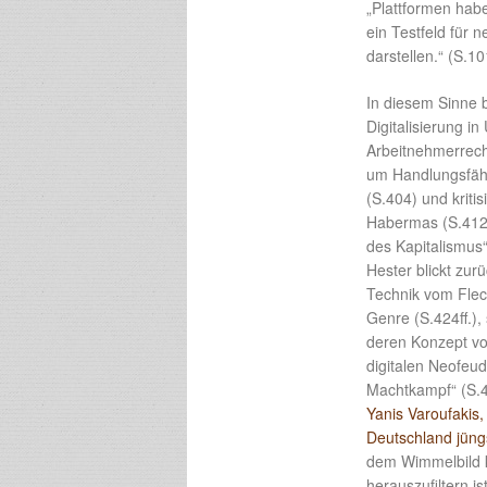
„Plattformen habe
ein Testfeld für
darstellen.“ (S.10
In diesem Sinne 
Digitalisierung i
Arbeitnehmerrech
um Handlungsfähig
(S.404) und kritis
Habermas (S.412);
des Kapitalismus
Hester blickt zu
Technik vom Flec
Genre (S.424ff.)
deren Konzept vo
digitalen Neofeu
Machtkampf“ (S.4
Yanis Varoufakis,
Deutschland jüng
dem Wimmelbild k
herauszufiltern i