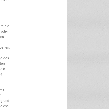
ere die
n oder
ens
betten.
ng des
rten
 die
le,
mit
“
ng und
 diese