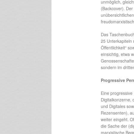
unmöglich, gleic
(Backcover). Der 
unübersichtliche
freudomarxistisc
Das Taschenbuch m
25 Unterkapiteln n
Öffentlichkeit“ s
einsichtig, etwa 
Genossenschafte
sondern im dritte
Progressive Pers
Eine progressive
Digitalkonzerne,
und Digitales sow
Rezensenten), auf
weiter eingeht. Of
die Sache der (di
marxistische Begr