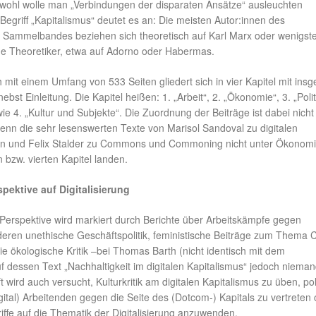
hwohl wolle man „Verbindungen der disparaten Ansätze“ ausleuchten
Begriff „Kapitalismus“ deutet es an: Die meisten Autor:innen des
n Sammelbandes beziehen sich theoretisch auf Karl Marx oder wenigst
he Theoretiker, etwa auf Adorno oder Habermas.
it einem Umfang von 533 Seiten gliedert sich in vier Kapitel mit ins
ebst Einleitung. Die Kapitel heißen: 1. „Arbeit“, 2. „Ökonomie“, 3. „Poli
owie 4. „Kultur und Subjekte“. Die Zuordnung der Beiträge ist dabei nich
wenn die sehr lesenswerten Texte von Marisol Sandoval zu digitalen
n und Felix Stalder zu Commons und Commoning nicht unter Ökonomi
n bzw. vierten Kapitel landen.
pektive auf Digitalisierung
 Perspektive wird markiert durch Berichte über Arbeitskämpfe gegen
 deren unethische Geschäftspolitik, feministische Beiträge zum Thema 
ie ökologische Kritik –bei Thomas Barth (nicht identisch mit dem
 dessen Text „Nachhaltigkeit im digitalen Kapitalismus“ jedoch niema
t wird auch versucht, Kulturkritik am digitalen Kapitalismus zu üben, pol
gital) Arbeitenden gegen die Seite des (Dotcom-) Kapitals zu vertreten
iffe auf die Thematik der Digitalisierung anzuwenden.