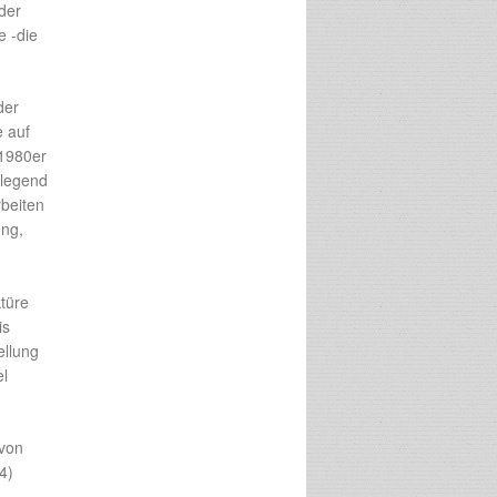
der
e -die
der
 auf
 1980er
dlegend
rbeiten
ung,
ktüre
is
ellung
el
 von
4)