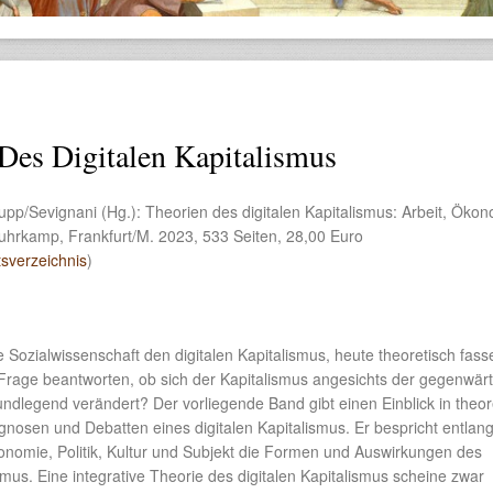
Des Digitalen Kapitalismus
pp/Sevignani (Hg.): Theorien des digitalen Kapitalismus: Arbeit, Ökon
 Suhrkamp, Frankfurt/M. 2023, 533 Seiten, 28,00 Euro
sverzeichnis
)
e Sozialwissenschaft den digitalen Kapitalismus, heute theoretisch fas
 Frage beantworten, ob sich der Kapitalismus angesichts der gegenwär
rundlegend verändert? Der vorliegende Band gibt einen Einblick in theor
gnosen und Debatten eines digitalen Kapitalismus. Er bespricht entlan
konomie, Politik, Kultur und Subjekt die Formen und Auswirkungen des
ismus. Eine integrative Theorie des digitalen Kapitalismus scheine zwar