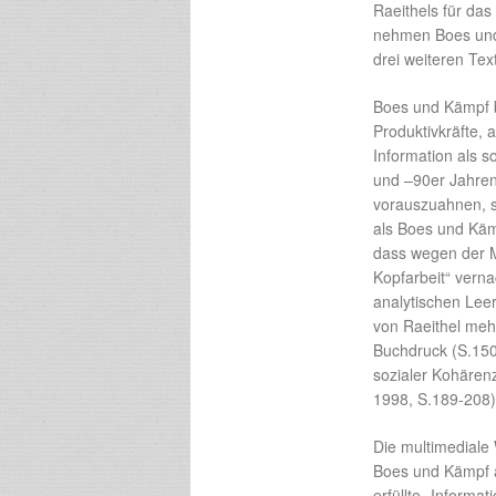
Raeithels für da
nehmen Boes und 
drei weiteren Tex
Boes und Kämpf bl
Produktivkräfte, a
Information als s
und –90er Jahren 
vorauszuahnen, so
als Boes und Käm
dass wegen der M
Kopfarbeit“ verna
analytischen Leer
von Raeithel mehr
Buchdruck (S.150f
sozialer Kohärenz
1998, S.189-208)
Die multimediale
Boes und Kämpf al
erfüllte „Informa