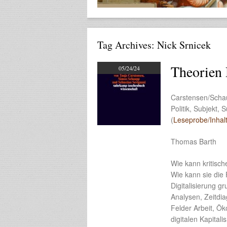
Tag Archives:
Nick Srnicek
Theorien 
05/24/24
Carstensen/Schau
Politik, Subjekt,
(
Leseprobe/Inhalt
Thomas Barth
Wie kann kritisch
Wie kann sie die
Digitalisierung g
Analysen, Zeitdia
Felder Arbeit, Ö
digitalen Kapital