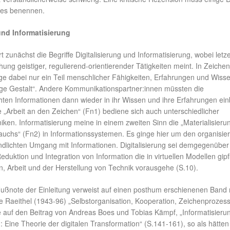
es benennen.
und Informatisierung
rt zunächst die Begriffe Digitalisierung und Informatisierung, wobei letz
ung geistiger, regulierend-orientierender Tätigkeiten meint. In Zeiche
nge dabei nur ein Teil menschlicher Fähigkeiten, Erfahrungen und Wiss
ige Gestalt“. Andere Kommunikationspartner:innen müssten die
hten Informationen dann wieder in ihr Wissen und ihre Erfahrungen ein
 „Arbeit an den Zeichen“ (Fn1) bediene sich auch unterschiedlicher
iken. Informatisierung meine in einem zweiten Sinn die „Materialisieru
auchs“ (Fn2) in Informationssystemen. Es ginge hier um den organisie
dlichten Umgang mit Informationen. Digitalisierung sei demgegenüber
eduktion und Integration von Information die in virtuellen Modellen gipf
n, Arbeit und der Herstellung von Technik vorausgehe (S.10).
 Fußnote der Einleitung verweist auf einen posthum erschienenen Band 
e Raeithel (1943-96) „Selbstorganisation, Kooperation, Zeichenprozess
te auf den Beitrag von Andreas Boes und Tobias Kämpf, „Informatisieru
 Eine Theorie der digitalen Transformation“ (S.141-161), so als hätten