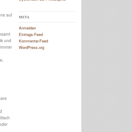
ens auf
META
Anmelden
gesamt
Eintrags-Feed
tik und
Kommentar-Feed
t immer
WordPress.org
e,
Care
nd
itisch
 oder