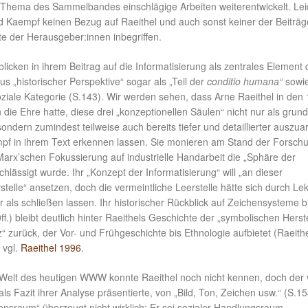
s Thema des Sammelbandes einschlägige Arbeiten weiterentwickelt. Lei
Kaempf keinen Bezug auf Raeithel und auch sonst keiner der Beiträg
te der Herausgeber:innen inbegriffen.
icken in ihrem Beitrag auf die Informatisierung als zentrales Element 
us „historischer Perspektive“ sogar als „Teil der
conditio humana“
sowie
oziale Kategorie (S.143). Wir werden sehen, dass Arne Raeithel in den
die Ehre hatte, diese drei „konzeptionellen Säulen“ nicht nur als grun
ndern zumindest teilweise auch bereits tiefer und detaillierter auszua
pf in ihrem Text erkennen lassen. Sie monieren am Stand der Forsch
arx’schen Fokussierung auf industrielle Handarbeit die „Sphäre der
chlässigt wurde. Ihr „Konzept der Informatisierung“ will „an dieser
stelle“ ansetzen, doch die vermeintliche Leerstelle hätte sich durch Le
 als schließen lassen. Ihr historischer Rückblick auf Zeichensysteme b
f.) bleibt deutlich hinter Raeithels Geschichte der „symbolischen Herst
“ zurück, der Vor- und Frühgeschichte bis Ethnologie aufbietet (Raeith
 vgl.
Raeithel 1996
.
 Welt des heutigen WWW konnte Raeithel noch nicht kennen, doch der
s Fazit ihrer Analyse präsentierte, von „Bild, Ton, Zeichen usw.“ (S.15
tionsraum“ überzeugt nicht wirklich: Er sei sozialer Handlungsraum,