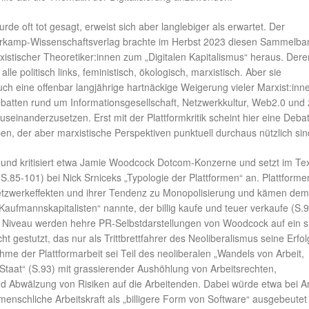
de oft tot gesagt, erweist sich aber langlebiger als erwartet. Der
rkamp-Wissenschaftsverlag brachte im Herbst 2023 diesen Sammelba
istischer Theoretiker:innen zum „Digitalen Kapitalismus“ heraus. Dere
 alle politisch links, feministisch, ökologisch, marxistisch. Aber sie
h eine offenbar langjährige hartnäckige Weigerung vieler Marxist:inne
ebatten rund um Informationsgesellschaft, Netzwerkkultur, Web2.0 und 
auseinanderzusetzen. Erst mit der Plattformkritik scheint hier eine Deba
en, der aber marxistische Perspektiven punktuell durchaus nützlich sin
t und kritisiert etwa Jamie Woodcock Dotcom-Konzerne und setzt im Te
 (S.85-101) bei Nick Srniceks „Typologie der Plattformen“ an. Plattforme
Netzwerkeffekten und ihrer Tendenz zu Monopolisierung und kämen dem
aufmannskapitalisten“ nannte, der billig kaufe und teuer verkaufe (S.9
 Niveau werden hehre PR-Selbstdarstellungen von Woodcock auf ein s
ht gestutzt, das nur als Trittbrettfahrer des Neoliberalismus seine Erfo
ahme der Plattformarbeit sei Teil des neoliberalen „Wandels von Arbeit,
Staat“ (S.93) mit grassierender Aushöhlung von Arbeitsrechten,
nd Abwälzung von Risiken auf die Arbeitenden. Dabei würde etwa bei 
enschliche Arbeitskraft als „billigere Form von Software“ ausgebeutet 